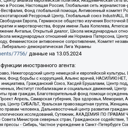
, Центр анализа европейской политики, Академическая сеть Во
ю в России, Настоящая Россия, Глобальная сеть журналистов
естфалия, Фонд глобальной помощи, Антивоенный комитет России,
татарский Ресурсный Центр, Глобальный союз IndustriALL, Russi
 Свободная Европа, Германское общество изучения Восточной 
и и миротворчества, Форум имени Льва Копелева, American Counci
ое движение Антальи, Открытый диалог, Школа международных отн
Школа международных отношений им Нормана Патерсона, Центр
ду, Феминистское антивоенное сопротивление, Комитет независ
а, Либерально-демократическая Лига Украины
uments/7756/
данные на
13.05.2024
функции иностранного агента:
раво, Нижегородский центр немецкой и европейской культуры,
тики, Фонд борьбы с коррупцией, Альянс врачей, НАСИЛИЮ.НЕТ,
я инициатива, Гражданский Союз, Хасдей Ерушалаим, Центр по
юченных, Институт глобализации и социальных движений, Цент
ты прав граждан, Благотворительный фонд помощи осужденным
а, Проект Апрель, Самарская губерния, Эра здоровья, Мемориал
ера, Центр СИБАЛЬТ, Уральская правозащитная группа, Женщины
по правам человека, Дальневосточный центр развития гражданс
ологических исследований, Сутяжник, АКАДЕМИЯ ПО ПРАВАМ Ч
е Совета Министров северных стран, Гражданское содействие,
я прессы - Сибирь, Частное учреждение в Санкт-Петербурге С