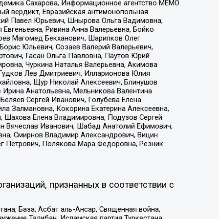
адемика Сахарова, Информационное агентство МЕМО.
ый вердикт, Евразийская антимонопольная
кий Павел Юрьевич, Шнырова Ольга Вадимовна,
 Евгеньевна, Ривина Анна Валерьевна, Бойко
хоев Магомед Бекханович, Шарипков Олег
Борис Юльевич, Созаев Валерий Валерьевич,
тович, Гасан Ольга Павловна, Паутов Юрий
ровна, Чуркина Наталья Валерьевна, Акимова
 Гудков Лев Дмитриевич, Илларионова Юлия
ихайловна, Щур Николай Алексеевич, Блинушов
е Ирина Анатольевна, Мельникова Валентина
Беляев Сергей Иванович, Голубева Елена
ила Залмановна, Кокорина Екатерина Алексеевна,
, Шахова Елена Владимировна, Подузов Сергей
ин Вячеслав Иванович, Шабад Анатолий Ефимович,
вна, Смирнов Владимир Александрович, Вицин
ег Петрович, Полякова Мара Федоровна, Резник
ганизаций, признанных в соответствии с
на, База, Асбат аль-Ансар, Священная война,
ижение Талибан, Исламская партия Туркестана,