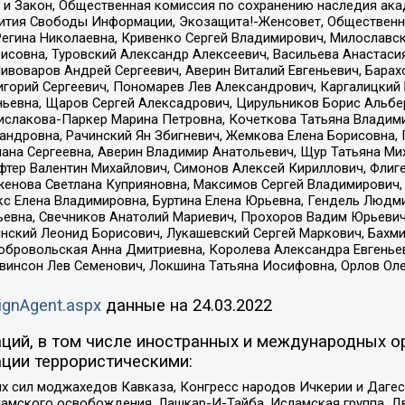
 и Закон, Общественная комиссия по сохранению наследия ак
звития Свободы Информации, Экозащита!-Женсовет, Общественн
Регина Николаевна, Кривенко Сергей Владимирович, Милославс
совна, Туровский Александр Алексеевич, Васильева Анастасия
Пивоваров Андрей Сергеевич, Аверин Виталий Евгеньевич, Бара
горий Сергеевич, Пономарев Лев Александрович, Каргалицкий 
ньевна, Щаров Сергей Алексадрович, Цирульников Борис Альбер
ислакова-Паркер Марина Петровна, Кочеткова Татьяна Владими
сандровна, Рачинский Ян Збигневич, Жемкова Елена Борисовна,
лана Сергеевна, Аверин Владимир Анатольевич, Щур Татьяна М
фтер Валентин Михайлович, Симонов Алексей Кириллович, Флиг
женова Светлана Куприяновна, Максимов Сергей Владимирович, 
кс Елена Владимировна, Буртина Елена Юрьевна, Гендель Людм
евна, Свечников Анатолий Мариевич, Прохоров Вадим Юрьевич
инский Леонид Борисович, Лукашевский Сергей Маркович, Бахм
Добровольская Анна Дмитриевна, Королева Александра Евгенье
евинсон Лев Семенович, Локшина Татьяна Иосифовна, Орлов Ол
ignAgent.aspx
данные на
24.03.2022
ций, в том числе иностранных и международных ор
ции террористическими:
ил моджахедов Кавказа, Конгресс народов Ичкерии и Дагеста
ламского освобождения, Лашкар-И-Тайба, Исламская группа, Дв