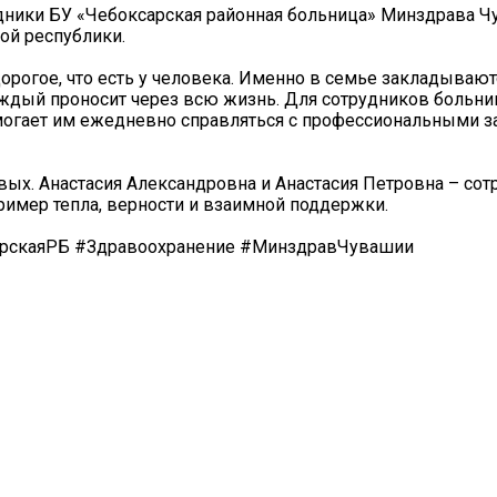
рудники БУ «Чебоксарская районная больница» Минздрава 
ой республики.
дорогое, что есть у человека. Именно в семье закладывают
аждый проносит через всю жизнь. Для сотрудников больни
могает им ежедневно справляться с профессиональными з
вых. Анастасия Александровна и Анастасия Петровна – со
ример тепла, верности и взаимной поддержки.
рскаяРБ #Здравоохранение #МинздравЧувашии