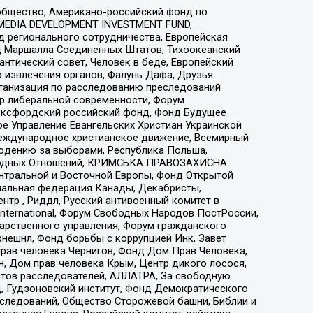
общество, Американо-российский фонд по
 MEDIA DEVELOPMENT INVESTMENT FUND,
 регионального сотрудничества, Европейская
 Маршалла Соединенных Штатов, Тихоокеанский
нтический совет, Человек в беде, Европейский
 извлечения органов, Фалунь Дафа, Друзья
рганизация по расследованию преследований
тр либеральной современности, Форум
 Оксфордский российский фонд, Фонд Будущее
е Управление Евангельских Христиан Украинской
еждународное христианское движение, Всемирный
людению за выборами, Республика Польша,
народных Отношений, КРИМСЬКА ПРАВОЗАХИСНА
ы Центральной и Восточной Европы, Фонд Открытой
иональная федерация Канады, Декабристы,
тр , Риддл, Русский антивоенный комитет в
nternational, Форум Свободных Народов ПостРоссии,
дарственного управления, Форум гражданского
рнешнл, Фонд борьбы с коррупцией Инк, Завет
прав человека Чернигов, Фонд Дом Прав Человека,
н, Дом прав человека Крым, Центр дикого лосося,
стов расследователей, АЛЛАТРА, За свободную
д, Гудзоновский институт, Фонд Демократического
сследований, Общество Сторожевой башни, Библии и