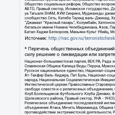
Общество социальных реформ, Общество возрожд
АБТО, Правый сектор, Исламское государство, Д
уа Тагьаля SHAM, АУМ Синрике, Муджахеды джама
сообщество Сеть, Катиба Таухид валь-Джихад, Хай
“Джамаат “Красный пахарь”, Колумбайн, Хатлонск
батальон имени Номана Челебиджихана, Азов, Па
Батал-Хаджи Белхороев, Маньяки Культ Убийц, М
Источник:
http://nac.gov.ru/terroristichesk
* Перечень общественных объединений 
силу решение о ликвидации или запрете
Национал-большевистская партия, ВЕК РА, Рада 
Славянская Община Капища Веды Перуна, Мужская
Русское национальное единство, Национал-социа
Ат-Такфир Валь-Хиджра, Пит Буль, Национал-соц
народа, Национальная Социалистическая Инициат
Инглистической церкви Православных Староверов
свободе совести и о религиозных объединениях,
Клуб Болельщиков Футбольного Клуба Динамо, Фа
Щелковского района, Правый сектор, УНА - УНСО, У
Религиозное объединение последователей инглии
объединение Атака, Мечеть Мирмамеда, Община К
противодействии экстремистской деятельности, 