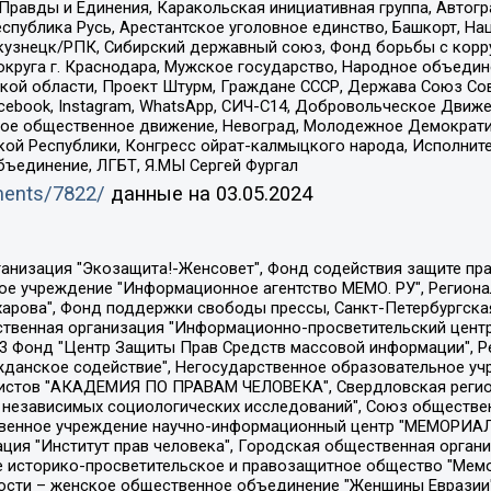
равды и Единения, Каракольская инициативная группа, Автогра
спублика Русь, Арестантское уголовное единство, Башкорт, Наци
окузнецк/РПК, Сибирский державный союз, Фонд борьбы с кор
округа г. Краснодара, Мужское государство, Народное объедин
ой области, Проект Штурм, Граждане СССР, Держава Союз Сов
Facebook, Instagram, WhatsApp, СИЧ-С14, Добровольческое Движ
ское общественное движение, Невоград, Молодежное Демократ
ой Республики, Конгресс ойрат-калмыцкого народа, Исполнит
бъединение, ЛГБТ, Я.МЫ Сергей Фургал
uments/7822/
данные на
03.05.2024
Общество с ограниченной ответственностью "Радио Свободная Европа/Радио Свобода", Чешское информационное агентство "MEDIUM-ORIENT", Красноярская региональная общественная организация "Мы против СПИДа", Камалягин Денис Николаевич, Маркелов Сергей Евгеньевич, Пономарев Лев Александрович, Савицкая Людмила Алексеевна, Автономная некоммерческая организация "Центр по работе с проблемой насилия "НАСИЛИЮ.НЕТ", Межрегиональный профессиональный союз работников здравоохранения "Альянс врачей", Юридическое лицо, зарегистрированное в Латвийской Республике, SIA "Medusa Project" (регистрационный номер 40103797863, дата регистрации 10.06.2014), Некоммерческая организация "Фонд по борьбе с коррупцией", Автономная некоммерческая организация "Институт права и публичной политики", Баданин Роман Сергеевич, Гликин Максим Александрович, Железнова Мария Михайловна, Лукьянова Юлия Сергеевна, Маетная Елизавета Витальевна, Маняхин Петр Борисович, Чуракова Ольга Владимировна, Ярош Юлия Петровна, Юридическое лицо "The Insider SIA", зарегистрированное в Риге, Латвийская Республика (дата регистрации 26.06.2015), являющееся администратором доменного имени интернет-издания "The Insider SIA", https://theins.ru, Постернак Алексей Евгеньевич, Рубин Михаил Аркадьевич, Анин Роман Александрович, Юридическое лицо Istories fonds, зарегистрированное в Латвийской Республике (регистрационный номер 50008295751, дата регистрации 24.02.2020), Великовский Дмитрий Александрович, Долинина Ирина Николаевна, Мароховская Алеся Алексеевна, Шлейнов Роман Юрьевич, Шмагун Олеся Валентиновна, Общество с ограниченной ответственностью "Альтаир 2021", Общество с ограниченной ответственностью "Вега 2021", Общество с ограниченной ответственностью "Главный редактор 2021", Общество с ограниченной ответственностью "Ромашки монолит", Важенков Артем Валерьевич, Ивановская областная общественная организация "Центр гендерных исследований", Гурман Юрий Альбертович, Медиапроект "ОВД-Инфо", Егоров Владимир Владимирович, Жилинский Владимир Александрович, Общество с ограниченной ответственностью "ЗП", Иванова София Юрьевна, Карезина Инна Павловна, Кильтау Екатерина Викторовна, Петров Алексей Викторович, Пискунов Сергей Евгеньевич, Смирнов Сергей Сергеевич, Тихонов Михаил Сергеевич, Общество с ограниченной ответственностью "ЖУРНАЛИСТ-ИНОСТРАННЫЙ АГЕНТ", Арапова Галина Юрьевна, Вольтская Татьяна Анатольевна, Американская компания "Mason G.E.S. Anonymous Foundation" (США), являющаяся владельцем интернет-издания https://mnews.world/, Компания "Stichting Bellingcat", зарегистрированная в Нидерландах (дата регистрации 11.07.2018), Захаров Андрей Вячеславович, Клепиковская Екатерина Дмитриевна, Общество с ограниченной ответственностью "МЕМО", Перл Роман Александрович, Симонов Евгений Алексеевич, Соловьева Елена Анатольевна, Сотников Даниил Владимирович, Сурначева Елизавета Дмитриевна, Автономная некоммерческая организация по защите прав человека и информированию населения "Якутия – Наше Мнение", Общество с ограниченной ответственностью "Москоу диджитал медиа", с 26.01.2023 Общество с ограниченной ответственностью "Чайка Белые сады", Ветошкина Валерия Валерьевна, Заговора Максим Александрович, Межрегиональное общественное движение "Российская ЛГБТ - сеть", Оленичев Максим Владимирович, Павлов Иван Юрьевич, Скворцова Елена Сергеевна, Общество с ограниченной ответственностью "Как бы инагент", Кочетков Игорь Викторович, Общество с ограниченной ответственностью "Честные выборы", Еланчик Олег Александрович, Общество с ограниченной ответственностью "Нобелевский призыв", Гималова Регина Эмилевна, Григорьев Андрей Валерьевич, Григорьева Алина Александровна, Ассоциация по содействию защите прав призывников, альтернативнослужащих и военнослужащих "Правозащитная группа "Гражданин.Армия.Право", Хисамова Регина Фаритовна, Автономная некоммерческая организация по реализа