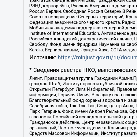
трактатов Свидетелей Иеговы, Гражданский Совет
РЭНД корпорейшн, Русская Америка за демократи
Россия Берлин, Свободная Россия Северный Рейн-В
Союз за возвращение Северных территорий, Крымско
Федерация анархического черного креста, Радио
Мобильная академия поддержки гендерной демократи
Institute of International Education, Антивоенн
Российско-канадский демократический альянс, 
Свободу, Фонд имени Фридриха Науманна за свобо
Karelia, Вернись живым, Фридом Хаус, СОТА меди
Источник:
https://minjust.gov.ru/ru/doc
* Сведения реестра НКО, выполняющих 
Лилит, Правозащитная группа Гражданин.Армия.П
граждан Штаб, Институт права и публичной поли
Открытый Петербург, Лига Избирателей, Правова
информации, Горячая Линия, В защиту прав закл
Благотворительный фонд охраны здоровья и защи
Серебряная тайга, Так-Так-Так, Сова, центр Анн
Парк Гагарина, Фонд имени Андрея Рылькова, Сф
гласности, Российский исследовательский центр 
Гражданское действие, Центр независимых соци
организаций, Частное учреждение в Калининград
Средств Массовой Информации, Институт развити