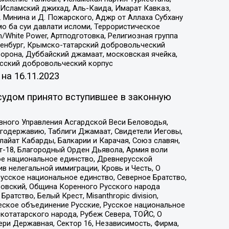
Исламский джихад, Аль-Каида, Имарат Кавказ,
 Минина и Д. Пожарского, Аджр от Аллаха Субхану
о ба суи давлати исломи, Террористическое
/White Power, Артподготовка, Религиозная группа
Оренбург, Крымско-татарский добровольческий
орона, Дуббайский джамаат, московская ячейка,
усский добровольческий корпус
 на
16.11.2023
судом принято вступившее в законную
вного Управления Асгардской Веси Беловодья,
годержавию, Таблиги Джамаат, Свидетели Иеговы,
айат Кабарды, Балкарии и Карачая, Союз славян,
т-18, Благородный Орден Дьявола, Армия воли
ое национальное единство, Древнерусской
 нелегальной иммиграции, Кровь и Честь, О
усское национальное единство, Северное Братство,
ровский, Община Коренного Русского народа
атство, Белый Крест, Misanthropic division,
еское объединение Русские, Русское национальное
котатарского народа, Рубеж Севера, ТОЙС, О
ри Державная, Сектор 16, Независимость, Фирма,