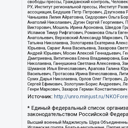
свободы прессы, Гражданский контроль, Человек
РУ, Институт региональной прессы, Институт Ра
ассоциация, Бедушев Петр Петрович, Дзугкоева 
Чанышева Лилия Айратовна, Сидорович Ольга Бори
Анатолий Николаевич, Дугин Сергей Георгиевич, 
Викторович, Мошель Ирина Ароновна, Шведов Гри
Исламов Тимур Рифгатович, Романова Ольга Евге
Анатольевич, Верховский Александр Маркович, П
Татьяна Николаевна, Золотарева Екатерина Алек
Юрьевна, Саранг Анна Васильевна, Захарова Свет
Андрей Юрьевич, Мосин Алексей Геннадьевич, Ге
Дмитриевна, Вититинова Елена Владимировна, Ба
Николаевна, Ганнушкина Светлана Алексеевна, За
Шуманов Илья Вячеславович, Арапова Галина Юрь
Васильевич, Протасова Ирина Вячеславовна, Лит
Сухих Дарья Николаевна, Орлов Олег Петрович, 
Сергей Ефимович, Золотухин Борис Андреевич, Л
Генри Маркович, Захаров Герман Константинович
Источник:
http://unro.minjust.ru/NKOFore
* Единый федеральный список организа
законодательством Российской Федера
Высший военный Маджлисуль Шура Объединенных с
Исламская группа, Братья-мусульмане, Партия ис