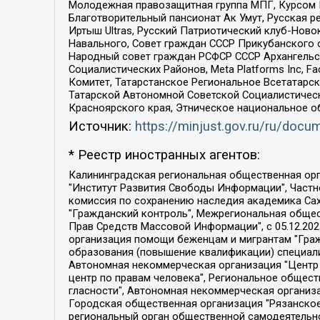
Молодежная правозащитная группа МПГ, Курсом П
Благотворительный пансионат Ак Умут, Русская ре
Иртыш Ultras, Русский Патриотический клуб-Нов
Навального, Совет граждан СССР Прикубанского 
Народный совет граждан РСФСР СССР Архангельск
Социалистических Районов, Meta Platforms Inc, 
Комитет, Татарстанское Региональное Всетатар
Татарской Автономной Советской Социалистическ
Красноярского края, Этническое национальное о
Источник:
https://minjust.gov.ru/ru/doc
* Реестр иностранных агентов:
Калининградская региональная общественная организация "Экозащита!-Женсовет", Фонд содействия защите прав и свобод граждан "Общественный вердикт", Фонд "Институт Развития Свободы Информации", Частное учреждение "Информационное агентство МЕМО. РУ", Региональная общественная организация "Общественная комиссия по сохранению наследия академика Сахарова", Фонд поддержки свободы прессы, Санкт-Петербургская общественная правозащитная организация "Гражданский контроль", Межрегиональная общественная организация "Информационно-просветительский центр "Мемориал", Региональный Фонд "Центр Защиты Прав Средств Массовой Информации", с 05.12.2023 Фонд "Центр Защиты Прав Средств массовой информации", Региональная общественная благотворительная организация помощи беженцам и мигрантам "Гражданское содействие", Негосударственное образовательное учреждение дополнительного профессионального образования (повышение квалификации) специалистов "АКАДЕМИЯ ПО ПРАВАМ ЧЕЛОВЕКА", Свердловская региональная общественная организация "Сутяжник", Автономная некоммерческая организация "Центр независимых социологических исследований", Союз общественных объединений "Российский исследовательский центр по правам человека", Региональное общественное учреждение научно-информационный центр "МЕМОРИАЛ", Некоммерческая организация "Фонд защиты гласности", Автономная некоммерческая организация "Институт прав человека", Городская общественная организация "Екатеринбургское общество "МЕМОРИАЛ", Городская общественная организация "Рязанское историко-просветительское и правозащитное общество "Мемориал" (Рязанский Мемориал), Челябинский региональный орган общественной самодеятельности – женское общественное объединение "Женщины Евразии", Челябинский региональный орган общественной самодеятельности "Уральская правозащитная группа", Фонд содействия защите здоровья и социальной справедливости имени Андрея Рылькова, Автономная Некоммерческая Организация "Аналитический Центр Юрия Левады", Автономная некоммерческая организация социальной поддержки населения "Проект Апрель", Региональная общественная организация помощи женщинам и детям, находящимся в кризисной ситуации "Информационно-методический центр "Анна", Фонд содействия развитию массовых коммуникаций и правовому просвещению "Так-так-Так", Фонд содействия устойчивому развитию "Серебряная тайга", Свердловский региональный общественный фонд социальных проектов "Новое время", "Idel.Реалии", Кавказ.Реалии, Крым.Реалии, Телеканал Настоящее Время, Татаро-башкирская служба Радио Свобода (Azatliq Radiosi), Радио Свободная Европа/Радио Свобода (PCE/PC), "Сибирь.Реалии", "Фактограф", Благотворительный фонд помощи осужденным и их семьям, Автономная некоммерческая организация "Институт глобализации и социальных движений", Фонд "В защиту прав заключенных", Частное учреждение "Центр поддержки и содействия развитию средств массовой информации", Пензенский региональный общественный благотворительный фонд "Гражданский союз", "Север.Реалии", Некоммерческая организация Фонд "Правовая инициатива", 