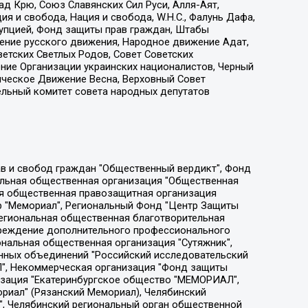
д Крю, Союз Славянских Сил Руси, Алля-Аят,
я и свобода, Нация и свобода, W.H.С., Фалунь Дафа,
рупцией, Фонд защиты прав граждан, Штабы
ение русского движения, Народное движение Адат,
етских Светлых Родов, Совет Советских
ение Организации украинских националистов, Черный
ическое Движение Весна, Верховный Совет
ельный комитет совета народных депутатов
ции социально-правовых программ "Лилит", Дальневосточное общественное движение "Маяк", Санкт-Петербургская ЛГБТ-инициативная группа "Выход", Инициативная группа ЛГБТ+ "Реверс", Алексеев Андрей Викторович, Бекбулатова Таисия Львовна, Беляев Иван Михайлович, Владыкина Елена Сергеевна, Гельман Марат Александрович, Никульшина Вероника Юрьевна, Толоконникова Надежда Андреевна, Шендерович Виктор Анатольевич, Общество с ограниченной ответственностью "Данное сообщение", Общество с ограниченной ответственностью Издательский дом "Новая глава", Айнбиндер Александра Александровна, Московский комьюнити-центр для ЛГБТ+инициатив, Благотворительный фонд развития филантропии, Deutsche Welle (Германия, Kurt-Schumacher-Strasse 3, 53113 Bonn), Борзунова Мария Михайловна, Воробьев Виктор Викторович, Голубева Анна Львовна, Константинова Алла Михайловна, Малкова Ирина Владимировна, Мурадов Мурад Абдулгалимович, Осетинская Елизавета Николаевна, Понасенков Евгений Николаевич, Ганапольский Матвей Юрьевич, Киселев Евгений Алексеевич, Борухович Ирина Григорьевна, Дремин Иван Тимофеевич, Дубровский Дмитрий Викторович, Красноярская региональная общественная организация поддержки и развития альтернативных образовательных технологий и межкультурных коммуникаций "ИНТЕРРА", Маяковская Екатерина Алексеевна, Фейгин Марк Захарович, Филимонов Андрей Викторович, Дзугкоева Регина Николаевна, Доброхотов Роман Александрович, Дудь Юрий Александрович, Елкин Сергей Владимирович, Кругликов Кирилл Игоревич, Сабунаева Мария Леонидовна, Семенов Алексей Владимирович, Шаинян Карен Багратович, Шульман Екатерина Михайловна, Асафьев Артур Валерьевич, Вахштайн Виктор Семенович, Венедиктов Алексей Алексеевич, Лушникова Екатерина Евгеньевна, Волков Леонид Михайлович, Невзоров Александр Глебович, Пархоменко Сергей Борисович, Сироткин Ярослав Николаевич, Кара-Мурза Владимир Владимирович, Баранова Наталья Владимировна, Гозман Леонид Яковлевич, Кагарлицкий Борис Юльевич, Климарев Михаил Валерьевич, Милов Владимир Станиславович, Автономная некоммерческая организация Краснодарский центр современного искусства "Типография", Моргенштерн Алишер Тагирович, Соболь Любовь Эдуардовна, Общество с ограниченной ответственностью "ЛИЗА НОРМ", Каспаров Гарри Кимович, Ходорковский Михаил Борисович, Общество с ограниченной ответственностью "Апрельские тезисы", Данилович Ирина Брониславовна, Кашин Олег Владимирович, Петров Николай Владимирович, Пивоваров Алексей Владимирович, Соколов Михаил Владимирович, Цветкова Юлия Владимировна, Чичваркин Евгений Александрович, Комитет против пыток/Команда против пыток, Общество с ограниченной ответственностью "Первый научный", Общество с ограниченной ответственностью "Вертолет и ко", Белоцерковская Вероника Борисовна, Кац Максим Евгеньевич, Лазарева Татьяна Юрьевна, Шаведдинов Руслан Табризович, Яшин Илья Валерьевич, Общество с ограниченной ответственностью "Иноагент ААВ", Алешковский Дмитрий Петрович, Альбац Евгения Марковна, Быков Дмитрий Львович, Галямина Юлия Евгеньевна, Лойко Сергей Леонидович, Мартынов Кирилл Константинович, Медведев Сергей Александрович, Крашенинников Федор Геннадиевич, Гордеева Катерина Вл