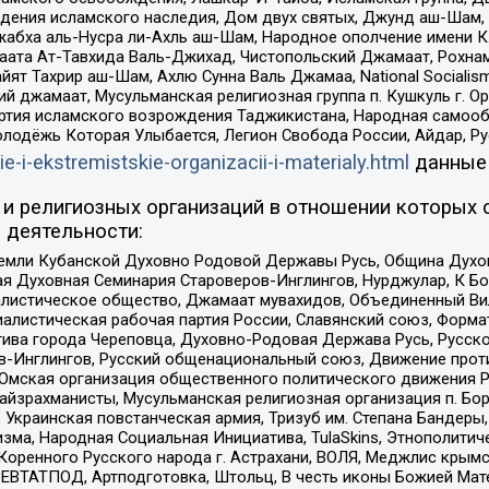
ения исламского наследия, Дом двух святых, Джунд аш-Шам, 
жабха аль-Нусра ли-Ахль аш-Шам, Народное ополчение имени К.
ата Ат-Тавхида Валь-Джихад, Чистопольский Джамаат, Рохнам
ят Тахрир аш-Шам, Ахлю Сунна Валь Джамаа, National Socialism
ий джамаат, Мусульманская религиозная группа п. Кушкуль г. 
ртия исламского возрождения Таджикистана, Народная самооб
олодёжь Которая Улыбается, Легион Свобода России, Айдар, Р
ie-i-ekstremistskie-organizacii-i-materialy.html
данные
и религиозных организаций в отношении которых 
 деятельности:
земли Кубанской Духовно Родовой Державы Русь, Община Духо
 Духовная Семинария Староверов-Инглингов, Нурджулар, К Бо
листическое общество, Джамаат мувахидов, Объединенный Вил
иалистическая рабочая партия России, Славянский союз, Форма
ива города Череповца, Духовно-Родовая Держава Русь, Русск
-Инглингов, Русский общенациональный союз, Движение против
 Омская организация общественного политического движения Р
йзрахманисты, Мусульманская религиозная организация п. Бо
краинская повстанческая армия, Тризуб им. Степана Бандеры, Бр
зма, Народная Социальная Инициатива, TulaSkins, Этнополитич
оренного Русского народа г. Астрахани, ВОЛЯ, Меджлис крымс
РЕВТАТПОД, Артподготовка, Штольц, В честь иконы Божией Мате