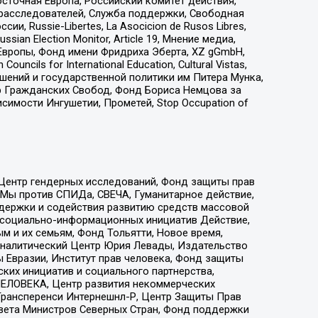
сточная Европа, Российский комитет действия,
-расследователей, Служба поддержки, Свободная
 Russie-Libertes, La Asocicion de Rusos Libres,
an Election Monitor, Article 19, Мнение медиа,
Европы, Фонд имени Фридриха Эберта, XZ gGmbH,
ls for International Education, Cultural Vistas,
ошений и государственной политики им Питера Мунка,
 Гражданских Свобод, Фонд Бориса Немцова за
имости Ингушетии, Прометей, Stop Occupation of
 Центр гендерных исследований, Фонд защиты прав
 Мы против СПИДа, СВЕЧА, Гуманитарное действие,
ддержки и содействия развитию средств массовой
р социально-информационных инициатив Действие,
 и их семьям, Фонд Тольятти, Новое время,
, Аналитический Центр Юрия Левады, Издательство
 Евразии, Институт прав человека, Фонд защиты
ких инициатив и социального партнерства,
ЕЛОВЕКА, Центр развития некоммерческих
 Трансперенси Интернешнл-Р, Центр Защиты Прав
овета Министров Северных Стран, Фонд поддержки