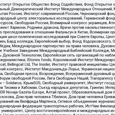
ститут Открытое Общество Фонд Содействия, Фонд Открытое 
альный Демократический Институт Международных Отношений,
тая Россия, Институт современной России, Черноморский фонд
родный центр электоральных исследований, Германский фонд
рсов, Свободная Россия, Всемирный конгресс украинцев, Атла
ект Хармони, Родники дракона, Врачи против насильственного
ию преследования в отношении Фалуньгун в Китае, Всемирная о
ация школ политических исследований при Совете Европы, Цен
мен, Бард колледж, Европейский выбор, Фонд Ходорковского,
едиа, Международное партнерство за права человека, Духовно
ое Учебное Заведение Международный Библейский Колледж, М
ь Духовной Технологии, Европейская сеть организаций по наб
урналистики, IStories fonds, Королевский Институт Между
gcat, Bellingcat Ltd, The Insider, Институт правовой инициатив
инский конгресс, Институт Макдональда-Лорье, Украинская нац
, Свободная пресса, Возрождение, Всеукраинский духовный цен
орум свободной России, Лига Свободных Наций, Transparеncy I
– Solidarus, КрымSOS, Свободный университет, Институт госу
в Тисима и Хабомаи, Съезд народных депутатов, Гринпис Инте
DR Novaja Gazeta-Europe, Алтай проект, Образовательный дом 
зскова, Дом прав человека Тбилиси, Дом прав человека Ерева
едований им Вилфрида Мартенса, Сетевое объединение журнали
Международная федерация транспортных рабочих, ИстЧам Финлан
й университет, Центр восточноевропейских и международных и