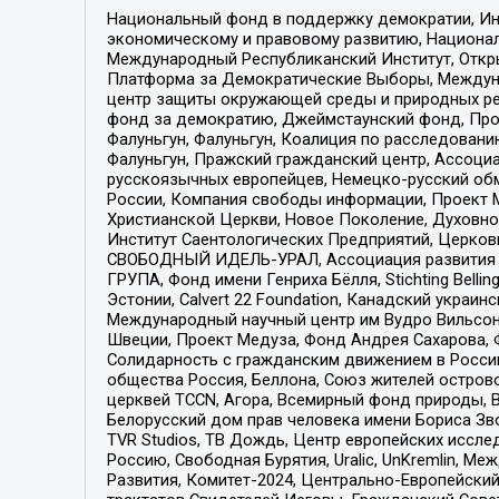
Национальный фонд в поддержку демократии, Ин
экономическому и правовому развитию, Национ
Международный Республиканский Институт, Откры
Платформа за Демократические Выборы, Междуна
центр защиты окружающей среды и природных ресу
фонд за демократию, Джеймстаунский фонд, Прож
Фалуньгун, Фалуньгун, Коалиция по расследован
Фалуньгун, Пражский гражданский центр, Ассоци
русскоязычных европейцев, Немецко-русский об
России, Компания свободы информации, Проект М
Христианской Церкви, Новое Поколение, Духовн
Институт Саентологических Предприятий, Церков
СВОБОДНЫЙ ИДЕЛЬ-УРАЛ, Ассоциация развития ж
ГРУПА, Фонд имени Генриха Бёлля, Stichting Bellin
Эстонии, Calvert 22 Foundation, Канадский укра
Международный научный центр им Вудро Вильсона
Швеции, Проект Медуза, Фонд Андрея Сахарова, Ф
Солидарность с гражданским движением в России 
общества Россия, Беллона, Союз жителей острово
церквей TCCN, Агора, Всемирный фонд природы, B
Белорусский дом прав человека имени Бориса Зво
TVR Studios, ТВ Дождь, Центр европейских иссл
Россию, Свободная Бурятия, Uralic, UnKremlin, 
Развития, Комитет-2024, Центрально-Европейски