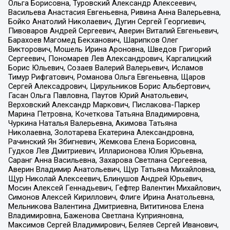
Ольга Борисовна, Туровский Александр Алексеевич,
Васильева Анастасия Евгеньевна, Ривина Анна Валерьевна,
Бойко Анатолий Николаевич, Дугин Сергей Георгиевич,
Пивоваров Андрей Сергеевич, Аверин Виталий Евгеньевич,
Барахоев Магомед Бекханович, Шарипков Олег
Викторович, Мошель Ирина Ароновна, Шведов Григорий
Сергеевич, Пономарев Лев Александрович, Каргалицкий
Борис Юльевич, Созаев Валерий Валерьевич, Исламов
Тимур Рифгатович, Романова Ольга Евгеньевна, Щаров
Сергей Алексадрович, Цирульников Борис Альбертович,
Гасан Ольга Павловна, Паутов Юрий Анатольевич,
Верховский Александр Маркович, Пислакова-Паркер
Марина Петровна, Кочеткова Татьяна Владимировна,
Чуркина Наталья Валерьевна, Акимова Татьяна
Николаевна, Золотарева Екатерина Александровна,
Рачинский Ян Збигневич, Жемкова Елена Борисовна,
Гудков Лев Дмитриевич, Илларионова Юлия Юрьевна,
Саранг Анна Васильевна, Захарова Светлана Сергеевна,
Аверин Владимир Анатольевич, Щур Татьяна Михайловна,
Щур Николай Алексеевич, Блинушов Андрей Юрьевич,
Мосин Алексей Геннадьевич, Гефтер Валентин Михайлович,
Симонов Алексей Кириллович, Флиге Ирина Анатольевна,
Мельникова Валентина Дмитриевна, Вититинова Елена
Владимировна, Баженова Светлана Куприяновна,
Максимов Сергей Владимирович, Беляев Сергей Иванович,