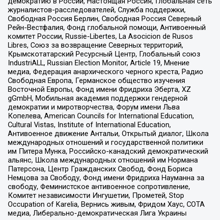
демократию в России, Настоящая Россия, Глобальная сеть
журналистов-расследователей, Служба поддержки,
Свободная Россия Берлин, Свободная Россия Северный
Рейн-Вестфалия, Фонд глобальной помощи, Антивоенный
комитет России, Russie-Libertes, La Asocicion de Rusos
Libres, Союз за возвращение Северных территорий,
Крымскотатарский Ресурсный Центр, Глобальный союз
IndustriALL, Russian Election Monitor, Article 19, Мнение
медиа, Федерация анархического черного креста, Радио
Свободная Европа, Германское общество изучения
Восточной Европы, Фонд имени Фридриха Эберта, XZ
gGmbH, Мобильная академия поддержки гендерной
демократии и миротворчества, Форум имени Льва
Копелева, American Councils for International Education,
Cultural Vistas, Institute of International Education,
Антивоенное движение Антальи, Открытый диалог, Школа
международных отношений и государственной политики
им Питера Мунка, Российско-канадский демократический
альянс, Школа международных отношений им Нормана
Патерсона, Центр Гражданских Свобод, Фонд Бориса
Немцова за Свободу, Фонд имени Фридриха Науманна за
свободу, Феминистское антивоенное сопротивление,
Комитет независимости Ингушетии, Прометей, Stop
Occupation of Karelia, Вернись живым, Фридом Хаус, СОТА
медиа, Либерально-демократическая Лига Украины