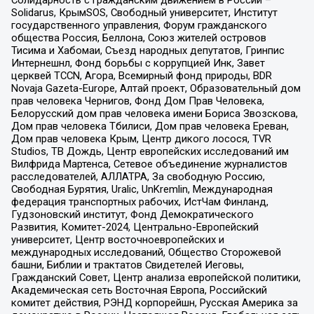
Солидарность с гражданским движением в России –
Solidarus, КрымSOS, Свободный университет, Институт
государственного управления, Форум гражданского
общества Россия, Беллона, Союз жителей островов
Тисима и Хабомаи, Съезд народных депутатов, Гринпис
Интернешнл, Фонд борьбы с коррупцией Инк, Завет
церквей TCCN, Агора, Всемирный фонд природы, BDR
Novaja Gazeta-Europe, Алтай проект, Образовательный дом
прав человека Чернигов, Фонд Дом Прав Человека,
Белорусский дом прав человека имени Бориса Звозскова,
Дом прав человека Тбилиси, Дом прав человека Ереван,
Дом прав человека Крым, Центр дикого лосося, TVR
Studios, ТВ Дождь, Центр европейских исследований им
Вилфрида Мартенса, Сетевое объединение журналистов
расследователей, АЛЛАТРА, За свободную Россию,
Свободная Бурятия, Uralic, UnKremlin, Международная
федерация транспортных рабочих, ИстЧам Финланд,
Гудзоновский институт, Фонд Демократического
Развития, Комитет-2024, Центрально-Европейский
университет, Центр восточноевропейских и
международных исследований, Общество Сторожевой
башни, Библии и трактатов Свидетелей Иеговы,
Гражданский Совет, Центр анализа европейской политики,
Академическая сеть Восточная Европа, Российский
комитет действия, РЭНД корпорейшн, Русская Америка за