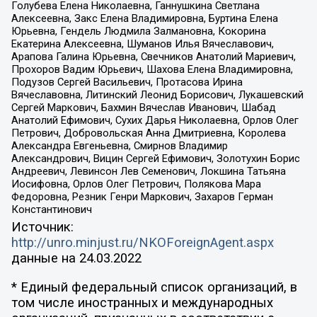
Голубева Елена Николаевна, Ганнушкина Светлана
Алексеевна, Закс Елена Владимировна, Буртина Елена
Юрьевна, Гендель Людмила Залмановна, Кокорина
Екатерина Алексеевна, Шуманов Илья Вячеславович,
Арапова Галина Юрьевна, Свечников Анатолий Мариевич,
Прохоров Вадим Юрьевич, Шахова Елена Владимировна,
Подузов Сергей Васильевич, Протасова Ирина
Вячеславовна, Литинский Леонид Борисович, Лукашевский
Сергей Маркович, Бахмин Вячеслав Иванович, Шабад
Анатолий Ефимович, Сухих Дарья Николаевна, Орлов Олег
Петрович, Добровольская Анна Дмитриевна, Королева
Александра Евгеньевна, Смирнов Владимир
Александрович, Вицин Сергей Ефимович, Золотухин Борис
Андреевич, Левинсон Лев Семенович, Локшина Татьяна
Иосифовна, Орлов Олег Петрович, Полякова Мара
Федоровна, Резник Генри Маркович, Захаров Герман
Константинович
Источник:
http://unro.minjust.ru/NKOForeignAgent.aspx
данные на
24.03.2022
* Единый федеральный список организаций, в
том числе иностранных и международных