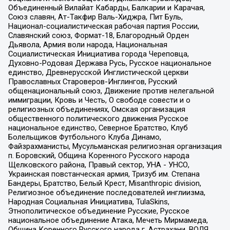
Объединенный Вилайат Кабарды, Балкарии и Карачая,
Союз славян, Ат-Такфир Валь-Хиджра, Пит Буль,
Национал-социалистическая рабочая партия России,
Славянский союз, Формат-18, Благородный Орден
Дьявола, Армия воли народа, Национальная
Социалистическая Инициатива города Череповца,
Духовно-Родовая Держава Русь, Русское национальное
единство, Древнерусской Инглистической церкви
Православных Староверов-Инглингов, Русский
общенациональный союз, Движение против нелегальной
иммиграции, Кровь и Честь, О свободе совести и о
религиозных объединениях, Омская организация
общественного политического движения Русское
национальное единство, Северное Братство, Клуб
Болельщиков Футбольного Клуба Динамо,
Файзрахманисты, Мусульманская религиозная организация
п. Боровский, Община Коренного Русского народа
Щелковского района, Правый сектор, УНА - УНСО,
Украинская повстанческая армия, Тризуб им. Степана
Бандеры, Братство, Белый Крест, Misanthropic division,
Религиозное объединение последователей инглиизма,
Народная Социальная Инициатива, TulaSkins,
Этнополитическое объединение Русские, Русское
национальное объединение Атака, Мечеть Мирмамеда,
Община Коренного Русского народа г. Астрахани, ВОЛЯ,