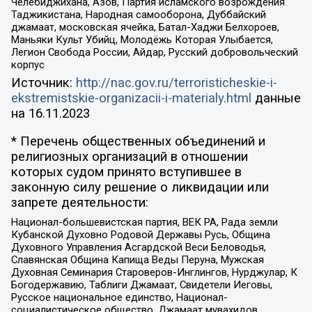
Челебиджихана, Азов, Партия исламского возрождения
Таджикистана, Народная самооборона, Дуббайский
джамаат, московская ячейка, Батал-Хаджи Белхороев,
Маньяки Культ Убийц, Молодёжь Которая Улыбается,
Легион Свобода России, Айдар, Русский добровольческий
корпус
Источник:
http://nac.gov.ru/terroristicheskie-i-
ekstremistskie-organizacii-i-materialy.html
данные
на
16.11.2023
* Перечень общественных объединений и
религиозных организаций в отношении
которых судом принято вступившее в
законную силу решение о ликвидации или
запрете деятельности:
Национал-большевистская партия, ВЕК РА, Рада земли
Кубанской Духовно Родовой Державы Русь, Община
Духовного Управления Асгардской Веси Беловодья,
Славянская Община Капища Веды Перуна, Мужская
Духовная Семинария Староверов-Инглингов, Нурджулар, К
Богодержавию, Таблиги Джамаат, Свидетели Иеговы,
Русское национальное единство, Национал-
социалистическое общество, Джамаат мувахидов,