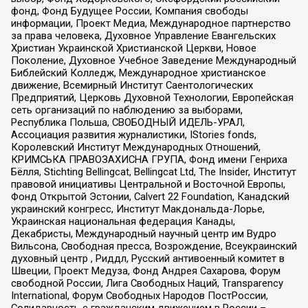
фонд, Фонд Будущее России, Компания свободы
информации, Проект Медиа, Международное партнерство
за права человека, Духовное Управление Евангельских
Христиан Украинской Христианской Церкви, Новое
Поколение, Духовное Учебное Заведение Международный
Библейский Колледж, Международное христианское
движение, Всемирный Институт Саентологических
Предприятий, Церковь Духовной Технологии, Европейская
сеть организаций по наблюдению за выборами,
Республика Польша, СВОБОДНЫЙ ИДЕЛЬ-УРАЛ,
Ассоциация развития журналистики, IStories fonds,
Королевский Институт Международных Отношений,
КРИМСЬКА ПРАВОЗАХИСНА ГРУПА, Фонд имени Генриха
Бёлля, Stichting Bellingcat, Bellingcat Ltd, The Insider, Институт
правовой инициативы Центральной и Восточной Европы,
Фонд Открытой Эстонии, Calvert 22 Foundation, Канадский
украинский конгресс, Институт Макдональда-Лорье,
Украинская национальная федерация Канады,
Декабристы, Международный научный центр им Вудро
Вильсона, Свободная пресса, Возрождение, Всеукраинский
духовный центр , Риддл, Русский антивоенный комитет в
Швеции, Проект Медуза, Фонд Андрея Сахарова, Форум
свободной России, Лига Свободных Наций, Transparеncy
International, Форум Свободных Народов ПостРоссии,