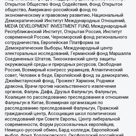
Открытое Общество Фонд Содействия, Фонд Открытое
общество, Американо-российский фонд по
экономическому и правовому развитию, Национальный
Демократический Институт Международных Отношений,
MEDIA DEVELOPMENT INVESTMENT FUND, Международный
Республиканский Институт, Открытая Россия, Институт
современной России, Черноморский фонд регионального
сотрудничества, Европейская Платформа за
Демократические Выборы, Международный центр
электоральных исследований, Германский фонд Маршалла
Соединенных Штатов, Тихоокеанский центр защиты
окружающей среды и природных ресурсов, Свободная
Россия, Всемирный конгресс украинцев, Атлантический
совет, Человек в беде, Европейский фонд за демократию,
Джеймстаунский фонд, Прожект Хармони, Родники
дракона, Врачи против насильственного извлечения
органов, Фалунь Дафа, Друзья Фалуньгун, Фалуньгун,
Коалиция по расследованию преследования в отношении
Фалуньгун в Китае, Всемирная организация по
расследованию преследований Фалуньгун, Пражский
гражданский центр, Ассоциация школ политических
исследований при Совете Европы, Центр либеральной
современности, Форум русскоязычных европейцев,
Немецко-русский обмен, Бард колледж, Европейский
выбор, Фонд Ходорковского, Оксфордский российский