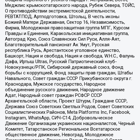
Меджлис крымскотатарского народа, Рубеж Севера, ТОЙС,
О противодействии экстремистской деятельности,
РЕВТАТПОД, Артподготовка, Штольц, В честь иконы
Божией Матери Державная, Сектор 16, Независимость,
Фирма, Молодежная правозащитная группа МПГ, Курсом
Правды и Единения, Каракольская инициативная группа,
Автоград Крю, Союз Славянских Сил Руси, Алля-Аят,
Благотворительный пансионат Ак Умут, Русская
республика Русь, Арестантское уголовное единство,
Башкорт, Нация и свобода, Нация и свобода, W.H.С., Фалунь
Дафа, Иртыш Ultras, Русский Патриотический клуб-
Новокузнецк/РПК, Сибирский державный союз, Фонд
борьбы с коррупцией, Фонд защиты прав граждан, Штабы
Навального, Совет граждан СССР Прикубанского округа г.
Краснодара, Мужское государство, Народное
объединение русского движения, Народное движение
Адат, Народный совет граждан РСФСР СССР
Архангельской области, Проект Штурм, Граждане СССР,
Держава Союз Советских Светлых Родов, Совет Советских
Социалистических Районов, Meta Platforms Inc, Facebook,
Instagram, WhatsApp, СИЧ-С14, Добровольческое
Движение Организации украинских националистов, Черный
Комитет, Татарстанское Региональное Всетатарское
общественное движение, Невоград, Молодежное