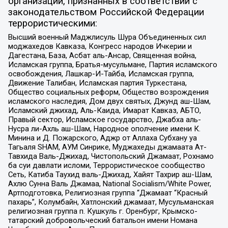
организаций, признанных в соответствии с
законодательством Российской Федерации
террористическими:
Высший военный Маджлисуль Шура Объединенных сил
моджахедов Кавказа, Конгресс народов Ичкерии и
Дагестана, База, Асбат аль-Ансар, Священная война,
Исламская группа, Братья-мусульмане, Партия исламского
освобождения, Лашкар-И-Тайба, Исламская группа,
Движение Талибан, Исламская партия Туркестана,
Общество социальных реформ, Общество возрождения
исламского наследия, Дом двух святых, Джунд аш-Шам,
Исламский джихад, Аль-Каида, Имарат Кавказ, АБТО,
Правый сектор, Исламское государство, Джабха аль-
Нусра ли-Ахль аш-Шам, Народное ополчение имени К.
Минина и Д. Пожарского, Аджр от Аллаха Субхану уа
Тагьаля SHAM, АУМ Синрике, Муджахеды джамаата Ат-
Тавхида Валь-Джихад, Чистопольский Джамаат, Рохнамо
ба суи давлати исломи, Террористическое сообщество
Сеть, Катиба Таухид валь-Джихад, Хайят Тахрир аш-Шам,
Ахлю Сунна Валь Джамаа, National Socialism/White Power,
Артподготовка, Религиозная группа “Джамаат “Красный
пахарь”, Колумбайн, Хатлонский джамаат, Мусульманская
религиозная группа п. Кушкуль г. Оренбург, Крымско-
татарский добровольческий батальон имени Номана