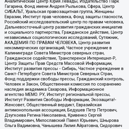
Аналитический Центр Юрия Левады, Издательство Парк
Гагарина, Фонд имени Андрея Рылькова, Сфера, Центр
СИБАЛЬТ, Уральская правозащитная группа, Женщины
Евразии, Институт прав человека, Фонд защиты гласности,
Российский исследовательский центр по правам человека,
Дальневосточный центр развития гражданских инициатив
и социального партнерства, Гражданское действие, Центр
независимых социологических исследований, Сутяжник,
АКАДЕМИЯ ПО ПРАВАМ ЧЕЛОВЕКА, Центр развития
некоммерческих организаций, Частное учреждение в
Калининграде Совета Министров северных стран,
Гражданское содействие, Трансперенси Интернешнл-Р,
Центр Защиты Прав Средств Массовой Информации,
Институт развития прессы - Сибирь, Частное учреждение в
Санкт-Петербурге Совета Министров Северных Стран,
Фонд поддержки свободы прессы, Гражданский контроль,
Человек и Закон, Общественная комиссия по сохранению
наследия академика Сахарова, Информационное
агентство МЕМО. РУ, Институт региональной прессы,
Институт Развития Свободы Информации, Экозащита!-
Женсовет, Общественный вердикт, Евразийская
антимонопольная ассоциация, Бедушев Петр Петрович,
Дзугкоева Регина Николаевна, Кривенко Сергей
Владимирович, Милославский Павел Юрьевич, Шнырова
Ольга Вадимовна, Чанышева Лилия Айратовна, Сидорович