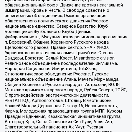
общенациональный союз, Движение против нелегальной
иммиграции, Кровь и Честь, О свободе совести и о
религиозных объединениях, Омская организация
общественного политического движения Русское
национальное единство, Северное Братство, Клуб
Болельщиков Футбольного Клуба Динамо,
Файзрахманисты, Мусульманская религиозная организация
п. Боровский, Община Коренного Русского народа
Щелковского района, Правый сектор, УНА - УНСО,
Украинская повстанческая армия, Тризуб им. Степана
Бандеры, Братство, Белый Крест, Misanthropic division,
Религиозное объединение последователей инглиизма,
Народная Социальная Инициатива, TulaSkins,
Этнополитическое объединение Русские, Русское
национальное объединение Атака, Мечеть Мирмамеда,
Община Коренного Русского народа г. Астрахани, ВОЛЯ,
Меджлис крымскотатарского народа, Рубеж Севера, ТОЙС,
О противодействии экстремистской деятельности,
РЕВТАТПОД, Артподготовка, Штольц, В честь иконы
Божией Матери Державная, Сектор 16, Независимость,
Фирма, Молодежная правозащитная группа МПГ, Курсом
Правды и Единения, Каракольская инициативная группа,
Автоград Крю, Союз Славянских Сил Руси, Алля-Аят,
Благотворительный пансионат Ак Умут, Русская