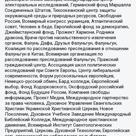
электоральных исследований, Германский фонд Маршалла
Соединенных Штатов, Тихоокеанский центр защиты
окружающей среды и природных ресурсов, Свободная
Россия, Всемирный конгресс украинцев, Атлантический
совет, Человек в беде, Европейский фонд за демократию,
Джеймстаунский фонд, Прожект Хармони, Родники
дракона, Врачи против насильственного извлечения
органов, Фалунь Дафа, Друзья Фалуньгун, Фалуньгун,
Коалиция по расследованию преследования в отношении
Фалуньгун в Китае, Всемирная организация по
расследованию преследований Фалуньгун, Пражский
гражданский центр, Ассоциация школ политических
исследований при Совете Европы, Центр либеральной
современности, Форум русскоязычных европейцев,
Немецко-русский обмен, Бард колледж, Европейский
выбор, Фонд Ходорковского, Оксфордский российский
фонд, Фонд Будущее России, Компания свободы
информации, Проект Медиа, Международное партнерство
за права человека, Духовное Управление Евангельских
Христиан Украинской Христианской Церкви, Новое
Поколение, Духовное Учебное Заведение Международный
Библейский Колледж, Международное христианское
движение, Всемирный Институт Саентологических
Предприятий, Церковь Духовной Технологии, Европейская