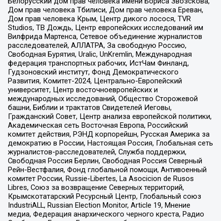
Белорусский дом прав человека имени Бориса Звозскова,
Дом прав человека Тбилиси, Дом прав человека Ереван,
Дом прав человека Крым, Центр дикого лосося, TVR
Studios, ТВ Дождь, Центр европейских исследований им
Вилфрида Мартенса, Сетевое объединение журналистов
расследователей, АЛЛАТРА, За свободную Россию,
Свободная Бурятия, Uralic, UnKremlin, Международная
федерация транспортных рабочих, ИстЧам Финланд,
Гудзоновский институт, Фонд Демократического
Развития, Комитет-2024, Центрально-Европейский
университет, Центр восточноевропейских и
международных исследований, Общество Сторожевой
башни, Библии и трактатов Свидетелей Иеговы,
Гражданский Совет, Центр анализа европейской политики,
Академическая сеть Восточная Европа, Российский
комитет действия, РЭНД корпорейшн, Русская Америка за
демократию в России, Настоящая Россия, Глобальная сеть
журналистов-расследователей, Служба поддержки,
Свободная Россия Берлин, Свободная Россия Северный
Рейн-Вестфалия, Фонд глобальной помощи, Антивоенный
комитет России, Russie-Libertes, La Asocicion de Rusos
Libres, Союз за возвращение Северных территорий,
Крымскотатарский Ресурсный Центр, Глобальный союз
IndustriALL, Russian Election Monitor, Article 19, Мнение
медиа, Федерация анархического черного креста, Радио