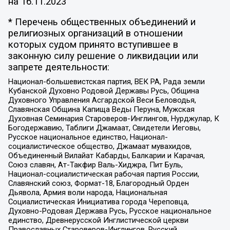
на
16.11.2023
* Перечень общественных объединений и
религиозных организаций в отношении
которых судом принято вступившее в
законную силу решение о ликвидации или
запрете деятельности:
Национал-большевистская партия, ВЕК РА, Рада земли
Кубанской Духовно Родовой Державы Русь, Община
Духовного Управления Асгардской Веси Беловодья,
Славянская Община Капища Веды Перуна, Мужская
Духовная Семинария Староверов-Инглингов, Нурджулар, К
Богодержавию, Таблиги Джамаат, Свидетели Иеговы,
Русское национальное единство, Национал-
социалистическое общество, Джамаат мувахидов,
Объединенный Вилайат Кабарды, Балкарии и Карачая,
Союз славян, Ат-Такфир Валь-Хиджра, Пит Буль,
Национал-социалистическая рабочая партия России,
Славянский союз, Формат-18, Благородный Орден
Дьявола, Армия воли народа, Национальная
Социалистическая Инициатива города Череповца,
Духовно-Родовая Держава Русь, Русское национальное
единство, Древнерусской Инглистической церкви
Православных Староверов-Инглингов, Русский