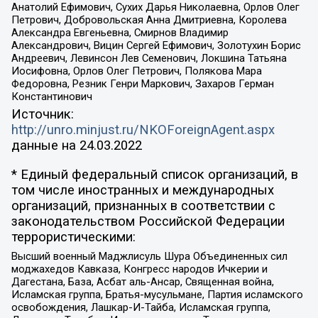
Анатолий Ефимович, Сухих Дарья Николаевна, Орлов Олег
Петрович, Добровольская Анна Дмитриевна, Королева
Александра Евгеньевна, Смирнов Владимир
Александрович, Вицин Сергей Ефимович, Золотухин Борис
Андреевич, Левинсон Лев Семенович, Локшина Татьяна
Иосифовна, Орлов Олег Петрович, Полякова Мара
Федоровна, Резник Генри Маркович, Захаров Герман
Константинович
Источник:
http://unro.minjust.ru/NKOForeignAgent.aspx
данные на
24.03.2022
* Единый федеральный список организаций, в
том числе иностранных и международных
организаций, признанных в соответствии с
законодательством Российской Федерации
террористическими:
Высший военный Маджлисуль Шура Объединенных сил
моджахедов Кавказа, Конгресс народов Ичкерии и
Дагестана, База, Асбат аль-Ансар, Священная война,
Исламская группа, Братья-мусульмане, Партия исламского
освобождения, Лашкар-И-Тайба, Исламская группа,