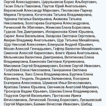
Сергей Алексадрович, Цирульников Борис Альбертович,
Гасан Ольга Павловна, Паутов Юрий Анатольевич,
Верховский Александр Маркович, Пислакова-Паркер
Марина Петровна, Кочеткова Татьяна Владимировна,
Чуркина Наталья Валерьевна, Акимова Татьяна
Николаевна, Золотарева Екатерина Александровна,
Рачинский Ян Збигневич, Жемкова Елена Борисовна,
Гудков Лев Дмитриевич, Илларионова Юлия Юрьевна,
Саранг Анна Васильевна, Захарова Светлана Сергеевна,
Аверин Владимир Анатольевич, Щур Татьяна Михайловна,
Щур Николай Алексеевич, Блинушов Андрей Юрьевич,
Мосин Алексей Геннадьевич, Гефтер Валентин Михайлович,
Симонов Алексей Кириллович, Флиге Ирина Анатольевна,
Мельникова Валентина Дмитриевна, Вититинова Елена
Владимировна, Баженова Светлана Куприяновна,
Максимов Сергей Владимирович, Беляев Сергей Иванович,
Голубева Елена Николаевна, Ганнушкина Светлана
Алексеевна, Закс Елена Владимировна, Буртина Елена
Юрьевна, Гендель Людмила Залмановна, Кокорина
Екатерина Алексеевна, Шуманов Илья Вячеславович,
Арапова Галина Юрьевна, Свечников Анатолий Мариевич,
Прохоров Вадим Юрьевич, Шахова Елена Владимировна,
Подузов Сергей Васильевич, Протасова Ирина
Вячеславовна, Литинский Леонид Борисович, Лукашевский
Сергей Маркович, Бахмин Вячеслав Иванович, Шабад