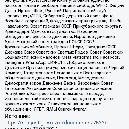
республика Русь, Арестантское уголовное единство,
Башкорт, Нация и свобода, Нация и свобода, W.H.С., Фалунь
Дафа, Иртыш Ultras, Русский Патриотический клуб-
Новокузнецк/РПК, Сибирский державный союз, Фонд
борьбы с коррупцией, Фонд защиты прав граждан, Штабы
Навального, Совет граждан СССР Прикубанского округа г.
Краснодара, Мужское государство, Народное
объединение русского движения, Народное движение
Адат, Народный совет граждан РСФСР СССР
Архангельской области, Проект Штурм, Граждане СССР,
Держава Союз Советских Светлых Родов, Совет Советских
Социалистических Районов, Meta Platforms Inc, Facebook,
Instagram, WhatsApp, СИЧ-С14, Добровольческое
Движение Организации украинских националистов, Черный
Комитет, Татарстанское Региональное Всетатарское
общественное движение, Невоград, Молодежное
Демократическое Движение Весна, Верховный Совет
Татарской Автономной Советской Социалистической
Республики, Конгресс ойрат-калмыцкого народа,
Исполнительный комитет совета народных депутатов
Красноярского края, Этническое национальное
объединение, ЛГБТ, Я.МЫ Сергей Фургал
Источник:
https://minjust.gov.ru/ru/documents/7822/