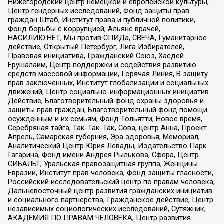
Нижегородский центр немецкой и европейской культуры,
Центр гендерных исследований, Фонд защиты прав
граждан Штаб, Институт права и публичной политики,
Фонд борьбы с коррупцией, Альянс врачей,
НАСИЛИЮ.НЕТ, Мы против СПИДа, СВЕЧА, Гуманитарное
действие, Открытый Петербург, Лига Избирателей,
Правовая инициатива, Гражданский Союз, Хасдей
Ерушалаим, Центр поддержки и содействия развитию
средств массовой информации, Горячая Линия, В защиту
прав заключенных, Институт глобализации и социальных
движений, Центр социально-информационных инициатив
Действие, Благотворительный фонд охраны здоровья и
защиты прав граждан, Благотворительный фонд помощи
осужденным и их семьям, Фонд Тольятти, Новое время,
Серебряная тайга, Так-Так-Так, Сова, центр Анна, Проект
Апрель, Самарская губерния, Эра здоровья, Мемориал,
Аналитический Центр Юрия Левады, Издательство Парк
Гагарина, Фонд имени Андрея Рылькова, Сфера, Центр
СИБАЛЬТ, Уральская правозащитная группа, Женщины
Евразии, Институт прав человека, Фонд защиты гласности,
Российский исследовательский центр по правам человека,
Дальневосточный центр развития гражданских инициатив
и социального партнерства, Гражданское действие, Центр
независимых социологических исследований, Сутяжник,
АКАДЕМИЯ ПО ПРАВАМ ЧЕЛОВЕКА, Центр развития