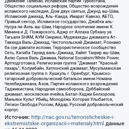
Движение Талибан, Исламская партия Туркестана,
Общество социальных реформ, Общество возрождения
исламского наследия, Дом двух святых, Джунд аш-Шам,
Исламский джихад, Аль-Каида, Имарат Кавказ, АБТО,
Правый сектор, Исламское государство, Джабха аль-
Нусра ли-Ахль аш-Шам, Народное ополчение имени К.
Минина и Д. Пожарского, Аджр от Аллаха Субхану уа
Тагьаля SHAM, АУМ Синрике, Муджахеды джамаата Ат-
Тавхида Валь-Джихад, Чистопольский Джамаат, Рохнамо
ба суи давлати исломи, Террористическое сообщество
Сеть, Катиба Таухид валь-Джихад, Хайят Тахрир аш-Шам,
Ахлю Сунна Валь Джамаа, National Socialism/White Power,
Артподготовка, Религиозная группа “Джамаат “Красный
пахарь”, Колумбайн, Хатлонский джамаат, Мусульманская
религиозная группа п. Кушкуль г. Оренбург, Крымско-
татарский добровольческий батальон имени Номана
Челебиджихана, Азов, Партия исламского возрождения
Таджикистана, Народная самооборона, Дуббайский
джамаат, московская ячейка, Батал-Хаджи Белхороев,
Маньяки Культ Убийц, Молодёжь Которая Улыбается,
Легион Свобода России, Айдар, Русский добровольческий
корпус
Источник:
http://nac.gov.ru/terroristicheskie-i-
ekstremistskie-organizacii-i-materialy.html
данные