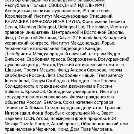
сеть организаций по наблюдению за выборами,
Республика Польша, СВОБОДНЫЙ ИДЕЛЬ-УРАЛ,
Ассоциация развития журналистики, IStories fonds,
Королевский Институт Международных Отношений,
КРИМСЬКА ПРАВОЗАХИСНА ГРУПА, Фонд имени Генриха
Бёлля, Stichting Bellingcat, Bellingcat Ltd, The Insider, Институт
правовой инициативы Центральной и Восточной Европы,
Фонд Открытой Эстонии, Calvert 22 Foundation, Канадский
украинский конгресс, Институт Макдональда-Лорье,
Украинская национальная федерация Канады,
Декабристы, Международный научный центр им Вудро
Вильсона, Свободная пресса, Возрождение, Всеукраинский
духовный центр , Риддл, Русский антивоенный комитет в
Швеции, Проект Медуза, Фонд Андрея Сахарова, Форум
свободной России, Лига Свободных Наций, Transparеncy
International, Форум Свободных Народов ПостРоссии,
Солидарность с гражданским движением в России –
Solidarus, КрымSOS, Свободный университет, Институт
государственного управления, Форум гражданского
общества Россия, Беллона, Союз жителей островов
Тисима и Хабомаи, Съезд народных депутатов, Гринпис
Интернешнл, Фонд борьбы с коррупцией Инк, Завет
церквей TCCN, Агора, Всемирный фонд природы, BDR
Novaja Gazeta-Europe, Алтай проект, Образовательный дом
прав человека Чернигов, Фонд Дом Прав Человека,