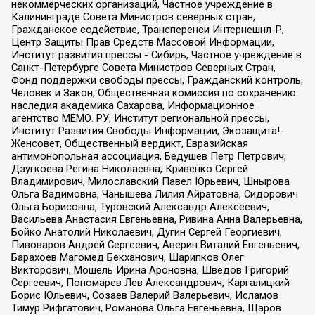
некоммерческих организаций, Частное учреждение в
Калининграде Совета Министров северных стран,
Гражданское содействие, Трансперенси Интернешнл-Р,
Центр Защиты Прав Средств Массовой Информации,
Институт развития прессы - Сибирь, Частное учреждение в
Санкт-Петербурге Совета Министров Северных Стран,
Фонд поддержки свободы прессы, Гражданский контроль,
Человек и Закон, Общественная комиссия по сохранению
наследия академика Сахарова, Информационное
агентство МЕМО. РУ, Институт региональной прессы,
Институт Развития Свободы Информации, Экозащита!-
Женсовет, Общественный вердикт, Евразийская
антимонопольная ассоциация, Бедушев Петр Петрович,
Дзугкоева Регина Николаевна, Кривенко Сергей
Владимирович, Милославский Павел Юрьевич, Шнырова
Ольга Вадимовна, Чанышева Лилия Айратовна, Сидорович
Ольга Борисовна, Туровский Александр Алексеевич,
Васильева Анастасия Евгеньевна, Ривина Анна Валерьевна,
Бойко Анатолий Николаевич, Дугин Сергей Георгиевич,
Пивоваров Андрей Сергеевич, Аверин Виталий Евгеньевич,
Барахоев Магомед Бекханович, Шарипков Олег
Викторович, Мошель Ирина Ароновна, Шведов Григорий
Сергеевич, Пономарев Лев Александрович, Каргалицкий
Борис Юльевич, Созаев Валерий Валерьевич, Исламов
Тимур Рифгатович, Романова Ольга Евгеньевна, Щаров