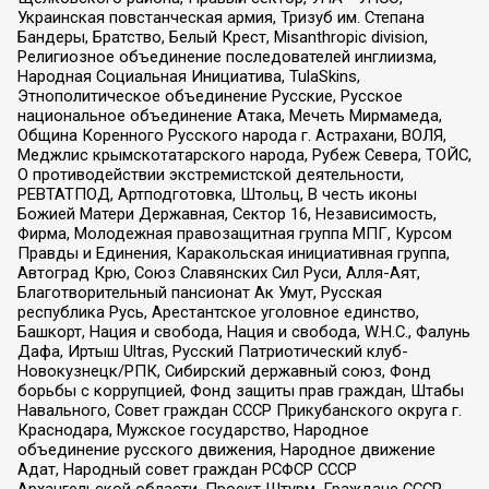
Украинская повстанческая армия, Тризуб им. Степана
Бандеры, Братство, Белый Крест, Misanthropic division,
Религиозное объединение последователей инглиизма,
Народная Социальная Инициатива, TulaSkins,
Этнополитическое объединение Русские, Русское
национальное объединение Атака, Мечеть Мирмамеда,
Община Коренного Русского народа г. Астрахани, ВОЛЯ,
Меджлис крымскотатарского народа, Рубеж Севера, ТОЙС,
О противодействии экстремистской деятельности,
РЕВТАТПОД, Артподготовка, Штольц, В честь иконы
Божией Матери Державная, Сектор 16, Независимость,
Фирма, Молодежная правозащитная группа МПГ, Курсом
Правды и Единения, Каракольская инициативная группа,
Автоград Крю, Союз Славянских Сил Руси, Алля-Аят,
Благотворительный пансионат Ак Умут, Русская
республика Русь, Арестантское уголовное единство,
Башкорт, Нация и свобода, Нация и свобода, W.H.С., Фалунь
Дафа, Иртыш Ultras, Русский Патриотический клуб-
Новокузнецк/РПК, Сибирский державный союз, Фонд
борьбы с коррупцией, Фонд защиты прав граждан, Штабы
Навального, Совет граждан СССР Прикубанского округа г.
Краснодара, Мужское государство, Народное
объединение русского движения, Народное движение
Адат, Народный совет граждан РСФСР СССР
Архангельской области, Проект Штурм, Граждане СССР,