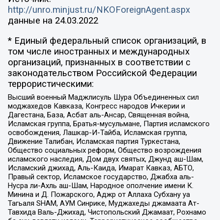
http://unro.minjust.ru/NKOForeignAgent.aspx
данные на
24.03.2022
* Единый федеральный список организаций, в
том числе иностранных и международных
организаций, признанных в соответствии с
законодательством Российской Федерации
террористическими:
Высший военный Маджлисуль Шура Объединенных сил
моджахедов Кавказа, Конгресс народов Ичкерии и
Дагестана, База, Асбат аль-Ансар, Священная война,
Исламская группа, Братья-мусульмане, Партия исламского
освобождения, Лашкар-И-Тайба, Исламская группа,
Движение Талибан, Исламская партия Туркестана,
Общество социальных реформ, Общество возрождения
исламского наследия, Дом двух святых, Джунд аш-Шам,
Исламский джихад, Аль-Каида, Имарат Кавказ, АБТО,
Правый сектор, Исламское государство, Джабха аль-
Нусра ли-Ахль аш-Шам, Народное ополчение имени К.
Минина и Д. Пожарского, Аджр от Аллаха Субхану уа
Тагьаля SHAM, АУМ Синрике, Муджахеды джамаата Ат-
Тавхида Валь-Джихад, Чистопольский Джамаат, Рохнамо