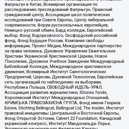
Фалуньгун в Китае, Всемирная организация по
расследованию преследований Фалуньгун, Пражский
гражданский центр, Ассоциация школ политических
исследований при Совете Европы, Центр либеральной
современности, Форум русскоязычных европейцев,
Немецко-русский обмен, Бард колледж, Европейский
выбор, Фонд Ходорковского, Оксфордский российский
фонд, Фонд Будущее России, Компания свободы
информации, Проект Медиа, Международное партнерство
за права человека, Духовное Управление Евангельских
Христиан Украинской Христианской Церкви, Новое
Поколение, Духовное Учебное Заведение Международный
Библейский Колледж, Международное христианское
движение, Всемирный Институт Саентологических
Предприятий, Церковь Духовной Технологии, Европейская
сеть организаций по наблюдению за выборами,
Республика Польша, СВОБОДНЫЙ ИДЕЛЬ-УРАЛ,
Ассоциация развития журналистики, IStories fonds,
Королевский Институт Международных Отношений,
КРИМСЬКА ПРАВОЗАХИСНА ГРУПА, Фонд имени Генриха
Бёлля, Stichting Bellingcat, Bellingcat Ltd, The Insider, Институт
правовой инициативы Центральной и Восточной Европы,
Фонд Открытой Эстонии, Calvert 22 Foundation, Канадский
украинский конгресс, Институт Макдональда-Лорье,
Украинская национальная федерация Канады,