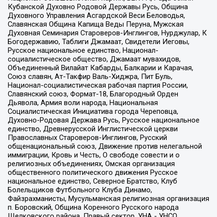
Кубанской Духовно Родовой Державы Русь, Община
Духовного Управления Асгардской Веси Беловодья,
Славянская Община Капища Веды Перуна, Мужская
Духовная Семинария Староверов-Инглингов, Нурджулар, К
Богодержавию, Таблиги Джамаат, Свидетели Иеговы,
Русское национальное единство, Национал-
социалистическое общество, Джамаат мувахидов,
Объединенный Вилайат Кабарды, Балкарии и Карачая,
Союз славян, Ат-Такфир Валь-Хиджра, Пит Буль,
Национал-социалистическая рабочая партия России,
Славянский союз, Формат-18, Благородный Орден
Дьявола, Армия воли народа, Национальная
Социалистическая Инициатива города Череповца,
Духовно-Родовая Держава Русь, Русское национальное
единство, Древнерусской Инглистической церкви
Православных Староверов-Инглингов, Русский
общенациональный союз, Движение против нелегальной
иммиграции, Кровь и Честь, О свободе совести и о
религиозных объединениях, Омская организация
общественного политического движения Русское
национальное единство, Северное Братство, Клуб
Болельщиков Футбольного Клуба Динамо,
Файзрахманисты, Мусульманская религиозная организация
п. Боровский, Община Коренного Русского народа
Щелковского района, Правый сектор, УНА - УНСО,