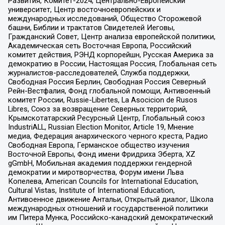
Развития, Комитет-2024, Центрально-Европейский
университет, Центр восточноевропейских и
международных исследований, Общество Сторожевой
башни, Библии и трактатов Свидетелей Иеговы,
Гражданский Совет, Центр анализа европейской политики,
Академическая сеть Восточная Европа, Российский
комитет действия, РЭНД корпорейшн, Русская Америка за
демократию в России, Настоящая Россия, Глобальная сеть
журналистов-расследователей, Служба поддержки,
Свободная Россия Берлин, Свободная Россия Северный
Рейн-Вестфалия, Фонд глобальной помощи, Антивоенный
комитет России, Russie-Libertes, La Asocicion de Rusos
Libres, Союз за возвращение Северных территорий,
Крымскотатарский Ресурсный Центр, Глобальный союз
IndustriALL, Russian Election Monitor, Article 19, Мнение
медиа, Федерация анархического черного креста, Радио
Свободная Европа, Германское общество изучения
Восточной Европы, Фонд имени Фридриха Эберта, XZ
gGmbH, Мобильная академия поддержки гендерной
демократии и миротворчества, Форум имени Льва
Копелева, American Councils for International Education,
Cultural Vistas, Institute of International Education,
Антивоенное движение Антальи, Открытый диалог, Школа
международных отношений и государственной политики
им Питера Мунка, Российско-канадский демократический