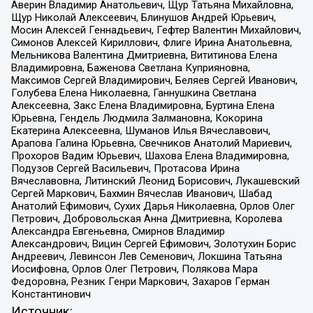
Аверин Владимир Анатольевич, Щур Татьяна Михайловна,
Щур Николай Алексеевич, Блинушов Андрей Юрьевич,
Мосин Алексей Геннадьевич, Гефтер Валентин Михайлович,
Симонов Алексей Кириллович, Флиге Ирина Анатольевна,
Мельникова Валентина Дмитриевна, Вититинова Елена
Владимировна, Баженова Светлана Куприяновна,
Максимов Сергей Владимирович, Беляев Сергей Иванович,
Голубева Елена Николаевна, Ганнушкина Светлана
Алексеевна, Закс Елена Владимировна, Буртина Елена
Юрьевна, Гендель Людмила Залмановна, Кокорина
Екатерина Алексеевна, Шуманов Илья Вячеславович,
Арапова Галина Юрьевна, Свечников Анатолий Мариевич,
Прохоров Вадим Юрьевич, Шахова Елена Владимировна,
Подузов Сергей Васильевич, Протасова Ирина
Вячеславовна, Литинский Леонид Борисович, Лукашевский
Сергей Маркович, Бахмин Вячеслав Иванович, Шабад
Анатолий Ефимович, Сухих Дарья Николаевна, Орлов Олег
Петрович, Добровольская Анна Дмитриевна, Королева
Александра Евгеньевна, Смирнов Владимир
Александрович, Вицин Сергей Ефимович, Золотухин Борис
Андреевич, Левинсон Лев Семенович, Локшина Татьяна
Иосифовна, Орлов Олег Петрович, Полякова Мара
Федоровна, Резник Генри Маркович, Захаров Герман
Константинович
Источник: