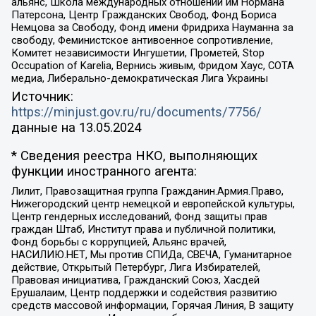
альянс, Школа международных отношений им Нормана
Патерсона, Центр Гражданских Свобод, Фонд Бориса
Немцова за Свободу, Фонд имени Фридриха Науманна за
свободу, Феминистское антивоенное сопротивление,
Комитет независимости Ингушетии, Прометей, Stop
Occupation of Karelia, Вернись живым, Фридом Хаус, СОТА
медиа, Либерально-демократическая Лига Украины
Источник:
https://minjust.gov.ru/ru/documents/7756/
данные на
13.05.2024
* Сведения реестра НКО, выполняющих
функции иностранного агента:
Лилит, Правозащитная группа Гражданин.Армия.Право,
Нижегородский центр немецкой и европейской культуры,
Центр гендерных исследований, Фонд защиты прав
граждан Штаб, Институт права и публичной политики,
Фонд борьбы с коррупцией, Альянс врачей,
НАСИЛИЮ.НЕТ, Мы против СПИДа, СВЕЧА, Гуманитарное
действие, Открытый Петербург, Лига Избирателей,
Правовая инициатива, Гражданский Союз, Хасдей
Ерушалаим, Центр поддержки и содействия развитию
средств массовой информации, Горячая Линия, В защиту