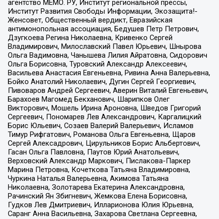
агентство МЕМО. РУ, Институт региональной прессы,
Институт Развития Свободы Информации, Экозащита!-
Женсовет, Общественный вердикт, Евразийская
антимонопольная ассоциация, Бедушев Петр Петрович,
Дзугкоева Регина Николаевна, Кривенко Сергей
Владимирович, Милославский Павел Юрьевич, Шнырова
Ольга Вадимовна, Чанышева Лилия Айратовна, Сидорович
Ольга Борисовна, Туровский Александр Алексеевич,
Васильева Анастасия Евгеньевна, Ривина Анна Валерьевна,
Бойко Анатолий Николаевич, Дугин Сергей Георгиевич,
Пивоваров Андрей Сергеевич, Аверин Виталий Евгеньевич,
Барахоев Магомед Бекханович, Шарипков Олег
Викторович, Мошель Ирина Ароновна, Шведов Григорий
Сергеевич, Пономарев Лев Александрович, Каргалицкий
Борис Юльевич, Созаев Валерий Валерьевич, Исламов
Тимур Рифгатович, Романова Ольга Евгеньевна, Щаров
Сергей Алексадрович, Цирульников Борис Альбертович,
Гасан Ольга Павловна, Паутов Юрий Анатольевич,
Верховский Александр Маркович, Пислакова-Паркер
Марина Петровна, Кочеткова Татьяна Владимировна,
Чуркина Наталья Валерьевна, Акимова Татьяна
Николаевна, Золотарева Екатерина Александровна,
Рачинский Ян Збигневич, Жемкова Елена Борисовна,
Гудков Лев Дмитриевич, Илларионова Юлия Юрьевна,
Саранг Анна Васильевна, Захарова Светлана Сергеевна,