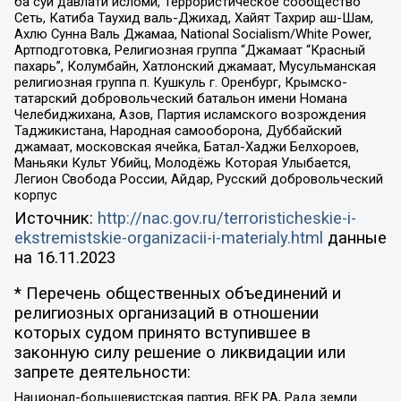
ба суи давлати исломи, Террористическое сообщество
Сеть, Катиба Таухид валь-Джихад, Хайят Тахрир аш-Шам,
Ахлю Сунна Валь Джамаа, National Socialism/White Power,
Артподготовка, Религиозная группа “Джамаат “Красный
пахарь”, Колумбайн, Хатлонский джамаат, Мусульманская
религиозная группа п. Кушкуль г. Оренбург, Крымско-
татарский добровольческий батальон имени Номана
Челебиджихана, Азов, Партия исламского возрождения
Таджикистана, Народная самооборона, Дуббайский
джамаат, московская ячейка, Батал-Хаджи Белхороев,
Маньяки Культ Убийц, Молодёжь Которая Улыбается,
Легион Свобода России, Айдар, Русский добровольческий
корпус
Источник:
http://nac.gov.ru/terroristicheskie-i-
ekstremistskie-organizacii-i-materialy.html
данные
на
16.11.2023
* Перечень общественных объединений и
религиозных организаций в отношении
которых судом принято вступившее в
законную силу решение о ликвидации или
запрете деятельности:
Национал-большевистская партия, ВЕК РА, Рада земли