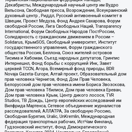
Декабристы, Международный научный центр им Вудро
Вильсона, Свободная пресса, Возрождение, Всеукраинский
духовный центр , Риддл, Русский антивоенный комитет в
Швеции, Проект Медуза, Фонд Андрея Сахарова, Форум
свободной России, Лига Свободных Наций, Transparеncy
International, Форум Свободных Народов ПостРоссии,
Солидарность с гражданским движением в России –
Solidarus, КрымSOS, Свободный университет, Институт
государственного управления, Форум гражданского
общества Россия, Беллона, Союз жителей островов
Тисима и Хабомаи, Съезд народных депутатов, Гринпис
Интернешнл, Фонд борьбы с коррупцией Инк, Завет
церквей TCCN, Агора, Всемирный фонд природы, BDR
Novaja Gazeta-Europe, Алтай проект, Образовательный дом
прав человека Чернигов, Фонд Дом Прав Человека,
Белорусский дом прав человека имени Бориса Звозскова,
Дом прав человека Тбилиси, Дом прав человека Ереван,
Дом прав человека Крым, Центр дикого лосося, TVR
Studios, ТВ Дождь, Центр европейских исследований им
Вилфрида Мартенса, Сетевое объединение журналистов
расследователей, АЛЛАТРА, За свободную Россию,
Свободная Бурятия, Uralic, UnKremlin, Международная
федерация транспортных рабочих, ИстЧам Финланд,
Гудзоновский институт, Фонд Демократического