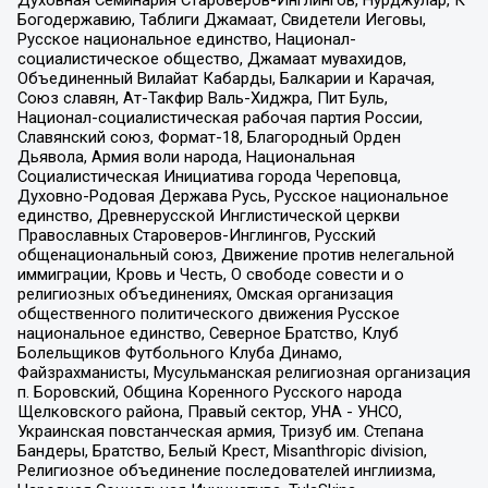
Богодержавию, Таблиги Джамаат, Свидетели Иеговы,
Русское национальное единство, Национал-
социалистическое общество, Джамаат мувахидов,
Объединенный Вилайат Кабарды, Балкарии и Карачая,
Союз славян, Ат-Такфир Валь-Хиджра, Пит Буль,
Национал-социалистическая рабочая партия России,
Славянский союз, Формат-18, Благородный Орден
Дьявола, Армия воли народа, Национальная
Социалистическая Инициатива города Череповца,
Духовно-Родовая Держава Русь, Русское национальное
единство, Древнерусской Инглистической церкви
Православных Староверов-Инглингов, Русский
общенациональный союз, Движение против нелегальной
иммиграции, Кровь и Честь, О свободе совести и о
религиозных объединениях, Омская организация
общественного политического движения Русское
национальное единство, Северное Братство, Клуб
Болельщиков Футбольного Клуба Динамо,
Файзрахманисты, Мусульманская религиозная организация
п. Боровский, Община Коренного Русского народа
Щелковского района, Правый сектор, УНА - УНСО,
Украинская повстанческая армия, Тризуб им. Степана
Бандеры, Братство, Белый Крест, Misanthropic division,
Религиозное объединение последователей инглиизма,