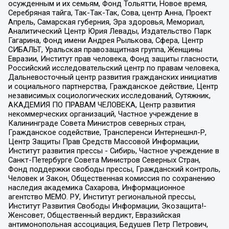
осужденным и их семьям, Фонд Тольятти, Новое время,
Серебряная тайга, Так-Так-Так, Сова, центр Анна, Проект
Апрель, Самарская губерния, Эра здоровья, Мемориал,
Аналитический Центр Юрия Левады, Издательство Парк
Гагарина, Фонд имени Андрея Рылькова, Сфера, Центр
СИБАЛЬТ, Уральская правозащитная группа, Женщины
Евразии, Институт прав человека, Фонд защиты гласности,
Российский исследовательский центр по правам человека,
Дальневосточный центр развития гражданских инициатив
и социального партнерства, Гражданское действие, Центр
независимых социологических исследований, Сутяжник,
АКАДЕМИЯ ПО ПРАВАМ ЧЕЛОВЕКА, Центр развития
некоммерческих организаций, Частное учреждение в
Калининграде Совета Министров северных стран,
Гражданское содействие, Трансперенси Интернешнл-Р,
Центр Защиты Прав Средств Массовой Информации,
Институт развития прессы - Сибирь, Частное учреждение в
Санкт-Петербурге Совета Министров Северных Стран,
Фонд поддержки свободы прессы, Гражданский контроль,
Человек и Закон, Общественная комиссия по сохранению
наследия академика Сахарова, Информационное
агентство МЕМО. РУ, Институт региональной прессы,
Институт Развития Свободы Информации, Экозащита!-
Женсовет, Общественный вердикт, Евразийская
антимонопольная ассоциация, Бедушев Петр Петрович,