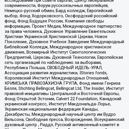
исследований при Совете Европы, Центр либеральной
современности, Форум русскоязычных европейцев,
Немецко-русский обмен, Бард колледж, Европейский
выбор, Фонд Ходорковского, Оксфордский российский
фонд, Фонд Будущее России, Компания свободы
информации, Проект Медиа, Международное партнерство
за права человека, Духовное Управление Евангельских
Христиан Украинской Христианской Церкви, Новое
Поколение, Духовное Учебное Заведение Международный
Библейский Колледж, Международное христианское
движение, Всемирный Институт Саентологических
Предприятий, Церковь Духовной Технологии, Европейская
сеть организаций по наблюдению за выборами,
Республика Польша, СВОБОДНЫЙ ИДЕЛЬ-УРАЛ,
Ассоциация развития журналистики, IStories fonds,
Королевский Институт Международных Отношений,
КРИМСЬКА ПРАВОЗАХИСНА ГРУПА, Фонд имени Генриха
Бёлля, Stichting Bellingcat, Bellingcat Ltd, The Insider, Институт
правовой инициативы Центральной и Восточной Европы,
Фонд Открытой Эстонии, Calvert 22 Foundation, Канадский
украинский конгресс, Институт Макдональда-Лорье,
Украинская национальная федерация Канады,
Декабристы, Международный научный центр им Вудро
Вильсона, Свободная пресса, Возрождение, Всеукраинский
духовный центр , Риддл, Русский антивоенный комитет в