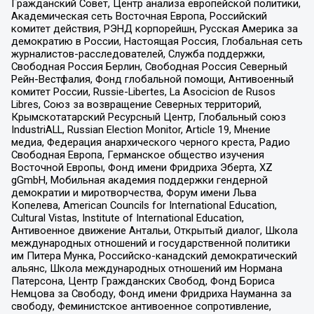
Гражданский Совет, Центр анализа европейской политики,
Академическая сеть Восточная Европа, Российский
комитет действия, РЭНД корпорейшн, Русская Америка за
демократию в России, Настоящая Россия, Глобальная сеть
журналистов-расследователей, Служба поддержки,
Свободная Россия Берлин, Свободная Россия Северный
Рейн-Вестфалия, Фонд глобальной помощи, Антивоенный
комитет России, Russie-Libertes, La Asocicion de Rusos
Libres, Союз за возвращение Северных территорий,
Крымскотатарский Ресурсный Центр, Глобальный союз
IndustriALL, Russian Election Monitor, Article 19, Мнение
медиа, Федерация анархического черного креста, Радио
Свободная Европа, Германское общество изучения
Восточной Европы, Фонд имени Фридриха Эберта, XZ
gGmbH, Мобильная академия поддержки гендерной
демократии и миротворчества, Форум имени Льва
Копелева, American Councils for International Education,
Cultural Vistas, Institute of International Education,
Антивоенное движение Антальи, Открытый диалог, Школа
международных отношений и государственной политики
им Питера Мунка, Российско-канадский демократический
альянс, Школа международных отношений им Нормана
Патерсона, Центр Гражданских Свобод, Фонд Бориса
Немцова за Свободу, Фонд имени Фридриха Науманна за
свободу, Феминистское антивоенное сопротивление,