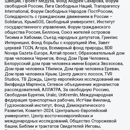
Швеции, Проект Медуза, Фонд Андрея Сахарова, Форум
свободной России, Лига Свободных Наций, Transparеncy
International, Форум Свободных Народов ПостРоссии,
Солидарность с гражданским движением в России –
Solidarus, КрымSOS, Свободный университет, Институт
государственного управления, Форум гражданского
общества Россия, Беллона, Союз жителей островов
Тисима и Хабомаи, Съезд народных депутатов, Гринпис
Интернешнл, Фонд борьбы с коррупцией Инк, Завет
церквей TCCN, Агора, Всемирный фонд природы, BDR
Novaja Gazeta-Europe, Алтай проект, Образовательный дом
прав человека Чернигов, Фонд Дом Прав Человека,
Белорусский дом прав человека имени Бориса Звозскова,
Дом прав человека Тбилиси, Дом прав человека Ереван,
Дом прав человека Крым, Центр дикого лосося, TVR
Studios, ТВ Дождь, Центр европейских исследований им
Вилфрида Мартенса, Сетевое объединение журналистов
расследователей, АЛЛАТРА, За свободную Россию,
Свободная Бурятия, Uralic, UnKremlin, Международная
федерация транспортных рабочих, ИстЧам Финланд,
Гудзоновский институт, Фонд Демократического
Развития, Комитет-2024, Центрально-Европейский
университет, Центр восточноевропейских и
международных исследований, Общество Сторожевой
башни, Библии и трактатов Свидетелей Иеговы,