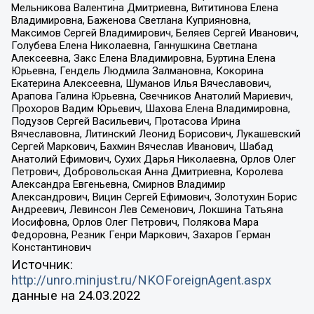
Мельникова Валентина Дмитриевна, Вититинова Елена
Владимировна, Баженова Светлана Куприяновна,
Максимов Сергей Владимирович, Беляев Сергей Иванович,
Голубева Елена Николаевна, Ганнушкина Светлана
Алексеевна, Закс Елена Владимировна, Буртина Елена
Юрьевна, Гендель Людмила Залмановна, Кокорина
Екатерина Алексеевна, Шуманов Илья Вячеславович,
Арапова Галина Юрьевна, Свечников Анатолий Мариевич,
Прохоров Вадим Юрьевич, Шахова Елена Владимировна,
Подузов Сергей Васильевич, Протасова Ирина
Вячеславовна, Литинский Леонид Борисович, Лукашевский
Сергей Маркович, Бахмин Вячеслав Иванович, Шабад
Анатолий Ефимович, Сухих Дарья Николаевна, Орлов Олег
Петрович, Добровольская Анна Дмитриевна, Королева
Александра Евгеньевна, Смирнов Владимир
Александрович, Вицин Сергей Ефимович, Золотухин Борис
Андреевич, Левинсон Лев Семенович, Локшина Татьяна
Иосифовна, Орлов Олег Петрович, Полякова Мара
Федоровна, Резник Генри Маркович, Захаров Герман
Константинович
Источник:
http://unro.minjust.ru/NKOForeignAgent.aspx
данные на
24.03.2022