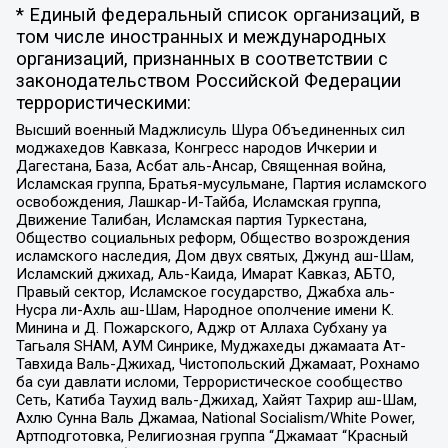
* Единый федеральный список организаций, в
том числе иностранных и международных
организаций, признанных в соответствии с
законодательством Российской Федерации
террористическими:
Высший военный Маджлисуль Шура Объединенных сил
моджахедов Кавказа, Конгресс народов Ичкерии и
Дагестана, База, Асбат аль-Ансар, Священная война,
Исламская группа, Братья-мусульмане, Партия исламского
освобождения, Лашкар-И-Тайба, Исламская группа,
Движение Талибан, Исламская партия Туркестана,
Общество социальных реформ, Общество возрождения
исламского наследия, Дом двух святых, Джунд аш-Шам,
Исламский джихад, Аль-Каида, Имарат Кавказ, АБТО,
Правый сектор, Исламское государство, Джабха аль-
Нусра ли-Ахль аш-Шам, Народное ополчение имени К.
Минина и Д. Пожарского, Аджр от Аллаха Субхану уа
Тагьаля SHAM, АУМ Синрике, Муджахеды джамаата Ат-
Тавхида Валь-Джихад, Чистопольский Джамаат, Рохнамо
ба суи давлати исломи, Террористическое сообщество
Сеть, Катиба Таухид валь-Джихад, Хайят Тахрир аш-Шам,
Ахлю Сунна Валь Джамаа, National Socialism/White Power,
Артподготовка, Религиозная группа “Джамаат “Красный