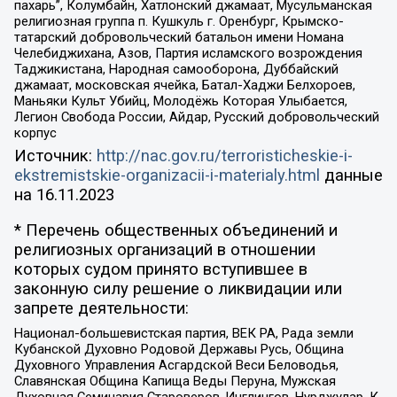
пахарь”, Колумбайн, Хатлонский джамаат, Мусульманская
религиозная группа п. Кушкуль г. Оренбург, Крымско-
татарский добровольческий батальон имени Номана
Челебиджихана, Азов, Партия исламского возрождения
Таджикистана, Народная самооборона, Дуббайский
джамаат, московская ячейка, Батал-Хаджи Белхороев,
Маньяки Культ Убийц, Молодёжь Которая Улыбается,
Легион Свобода России, Айдар, Русский добровольческий
корпус
Источник:
http://nac.gov.ru/terroristicheskie-i-
ekstremistskie-organizacii-i-materialy.html
данные
на
16.11.2023
* Перечень общественных объединений и
религиозных организаций в отношении
которых судом принято вступившее в
законную силу решение о ликвидации или
запрете деятельности:
Национал-большевистская партия, ВЕК РА, Рада земли
Кубанской Духовно Родовой Державы Русь, Община
Духовного Управления Асгардской Веси Беловодья,
Славянская Община Капища Веды Перуна, Мужская
Духовная Семинария Староверов-Инглингов, Нурджулар, К