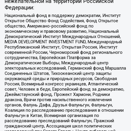
нежелательной на территории Российской
Федерации:
Национальный фонд в поддержку демократии, Институт
Открытое Общество Фонд Содействия, Фонд Открытое
общество, Американо-российский фонд по
экономическому и правовому развитию, Национальный
Демократический Институт Международных Отношений,
MEDIA DEVELOPMENT INVESTMENT FUND, Международный
Республиканский Институт, Открытая Россия, Институт
современной России, Черноморский фонд регионального
сотрудничества, Европейская Платформа за
Демократические Выборы, Международный центр
электоральных исследований, Германский фонд Маршалла
Соединенных Штатов, Тихоокеанский центр защиты
окружающей среды и природных ресурсов, Свободная
Россия, Всемирный конгресс украинцев, Атлантический
совет, Человек в беде, Европейский фонд за демократию,
Джеймстаунский фонд, Прожект Хармони, Родники
дракона, Врачи против насильственного извлечения
органов, Фалунь Дафа, Друзья Фалуньгун, Фалуньгун,
Коалиция по расследованию преследования в отношении
Фалуньгун в Китае, Всемирная организация по
расследованию преследований Фалуньгун, Пражский
гражданский центр, Ассоциация школ политических