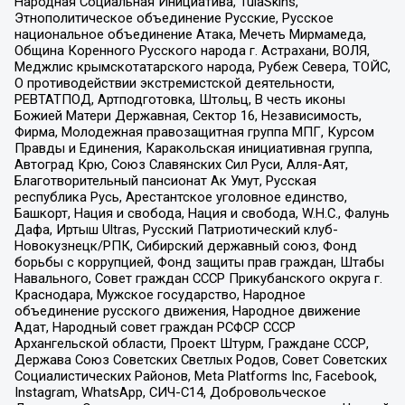
Народная Социальная Инициатива, TulaSkins,
Этнополитическое объединение Русские, Русское
национальное объединение Атака, Мечеть Мирмамеда,
Община Коренного Русского народа г. Астрахани, ВОЛЯ,
Меджлис крымскотатарского народа, Рубеж Севера, ТОЙС,
О противодействии экстремистской деятельности,
РЕВТАТПОД, Артподготовка, Штольц, В честь иконы
Божией Матери Державная, Сектор 16, Независимость,
Фирма, Молодежная правозащитная группа МПГ, Курсом
Правды и Единения, Каракольская инициативная группа,
Автоград Крю, Союз Славянских Сил Руси, Алля-Аят,
Благотворительный пансионат Ак Умут, Русская
республика Русь, Арестантское уголовное единство,
Башкорт, Нация и свобода, Нация и свобода, W.H.С., Фалунь
Дафа, Иртыш Ultras, Русский Патриотический клуб-
Новокузнецк/РПК, Сибирский державный союз, Фонд
борьбы с коррупцией, Фонд защиты прав граждан, Штабы
Навального, Совет граждан СССР Прикубанского округа г.
Краснодара, Мужское государство, Народное
объединение русского движения, Народное движение
Адат, Народный совет граждан РСФСР СССР
Архангельской области, Проект Штурм, Граждане СССР,
Держава Союз Советских Светлых Родов, Совет Советских
Социалистических Районов, Meta Platforms Inc, Facebook,
Instagram, WhatsApp, СИЧ-С14, Добровольческое