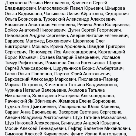
Дзугкоева Регина Николаевна, Кривенко Сергей
Владимирович, Милославский Павел Юрьевич, Шнырова
Ольга Вадимовна, Чанышева Лилия Айратовна, Сидорович
Ольга Борисовна, Туровский Александр Алексеевич,
Васильева Анастасия Евгеньевна, Ривина Анна Валерьевна,
Бойко Анатолий Николаевич, Дугин Сергей Георгиевич,
Пивоваров Андрей Сергеевич, Аверин Виталий Евгеньевич,
Барахоев Магомед Бекханович, Шарипков Олег
Викторович, Мошель Ирина Ароновна, Шведов Григорий
Сергеевич, Пономарев Лев Александрович, Каргалицкий
Борис Юльевич, Созаев Валерий Валерьевич, Исламов
Тимур Рифгатович, Романова Ольга Евгеньевна, Щаров
Сергей Алексадрович, Цирульников Борис Альбертович,
Гасан Ольга Павловна, Паутов Юрий Анатольевич,
Верховский Александр Маркович, Пислакова-Паркер
Марина Петровна, Кочеткова Татьяна Владимировна,
Чуркина Наталья Валерьевна, Акимова Татьяна
Николаевна, Золотарева Екатерина Александровна,
Рачинский Ян Збигневич, Жемкова Елена Борисовна,
Гудков Лев Дмитриевич, Илларионова Юлия Юрьевна,
Саранг Анна Васильевна, Захарова Светлана Сергеевна,
Аверин Владимир Анатольевич, Щур Татьяна Михайловна,
Щур Николай Алексеевич, Блинушов Андрей Юрьевич,
Мосин Алексей Геннадьевич, Гефтер Валентин Михайлович,
Симонов Алексей Кириллович, Флиге Ирина Анатольевна,