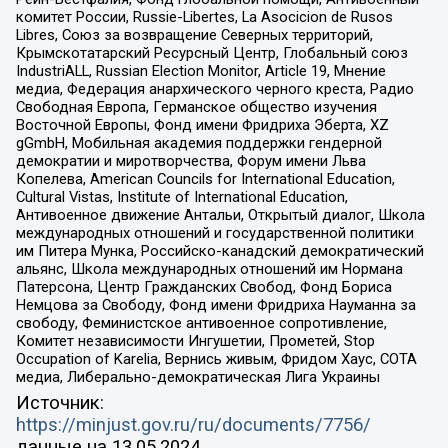
комитет России, Russie-Libertes, La Asocicion de Rusos
Libres, Союз за возвращение Северных территорий,
Крымскотатарский Ресурсный Центр, Глобальный союз
IndustriALL, Russian Election Monitor, Article 19, Мнение
медиа, Федерация анархического черного креста, Радио
Свободная Европа, Германское общество изучения
Восточной Европы, Фонд имени Фридриха Эберта, XZ
gGmbH, Мобильная академия поддержки гендерной
демократии и миротворчества, Форум имени Льва
Копелева, American Councils for International Education,
Cultural Vistas, Institute of International Education,
Антивоенное движение Антальи, Открытый диалог, Школа
международных отношений и государственной политики
им Питера Мунка, Российско-канадский демократический
альянс, Школа международных отношений им Нормана
Патерсона, Центр Гражданских Свобод, Фонд Бориса
Немцова за Свободу, Фонд имени Фридриха Науманна за
свободу, Феминистское антивоенное сопротивление,
Комитет независимости Ингушетии, Прометей, Stop
Occupation of Karelia, Вернись живым, Фридом Хаус, СОТА
медиа, Либерально-демократическая Лига Украины
Источник:
https://minjust.gov.ru/ru/documents/7756/
данные на
13.05.2024