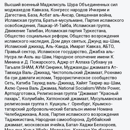
Высший военный Маджлисуль Шура Объединенных сил
моджахедов Кавказа, Конгресс народов Ичкерии и
Дагестана, База, Асбат аль-Ансар, Священная война,
Исламская группа, Братья-мусульмане, Партия исламского
освобождения, Лашкар-И-Тайба, Исламская группа,
Движение Талибан, Исламская партия Туркестана,
Общество социальных реформ, Общество возрождения
исламского наследия, Дом двух святых, Джунд аш-Шам,
Исламский джихад, Аль-Каида, Имарат Кавказ, АБТО,
Правый сектор, Исламское государство, Джабха аль-
Нусра ли-Ахль аш-Шам, Народное ополчение имени К.
Минина и Д. Пожарского, Аджр от Аллаха Субхану уа
Тагьаля SHAM, АУМ Синрике, Муджахеды джамаата Ат-
Тавхида Валь-Джихад, Чистопольский Джамаат, Рохнамо
ба суи давлати исломи, Террористическое сообщество
Сеть, Катиба Таухид валь-Джихад, Хайят Тахрир аш-Шам,
Ахлю Сунна Валь Джамаа, National Socialism/White Power,
Артподготовка, Религиозная группа “Джамаат “Красный
пахарь”, Колумбайн, Хатлонский джамаат, Мусульманская
религиозная группа п. Кушкуль г. Оренбург, Крымско-
татарский добровольческий батальон имени Номана
Челебиджихана, Азов, Партия исламского возрождения
Таджикистана, Народная самооборона, Дуббайский
джамаат, московская ячейка, Батал-Хаджи Белхороев,