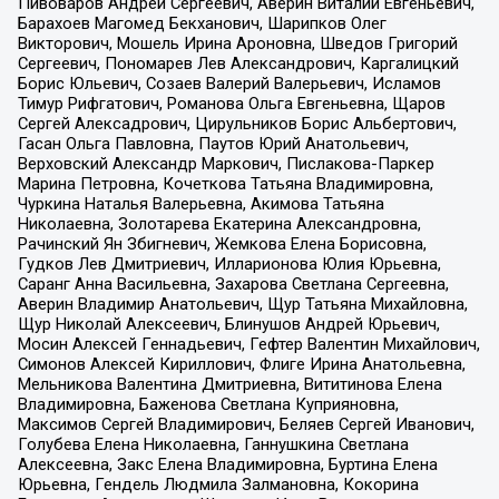
Пивоваров Андрей Сергеевич, Аверин Виталий Евгеньевич,
Барахоев Магомед Бекханович, Шарипков Олег
Викторович, Мошель Ирина Ароновна, Шведов Григорий
Сергеевич, Пономарев Лев Александрович, Каргалицкий
Борис Юльевич, Созаев Валерий Валерьевич, Исламов
Тимур Рифгатович, Романова Ольга Евгеньевна, Щаров
Сергей Алексадрович, Цирульников Борис Альбертович,
Гасан Ольга Павловна, Паутов Юрий Анатольевич,
Верховский Александр Маркович, Пислакова-Паркер
Марина Петровна, Кочеткова Татьяна Владимировна,
Чуркина Наталья Валерьевна, Акимова Татьяна
Николаевна, Золотарева Екатерина Александровна,
Рачинский Ян Збигневич, Жемкова Елена Борисовна,
Гудков Лев Дмитриевич, Илларионова Юлия Юрьевна,
Саранг Анна Васильевна, Захарова Светлана Сергеевна,
Аверин Владимир Анатольевич, Щур Татьяна Михайловна,
Щур Николай Алексеевич, Блинушов Андрей Юрьевич,
Мосин Алексей Геннадьевич, Гефтер Валентин Михайлович,
Симонов Алексей Кириллович, Флиге Ирина Анатольевна,
Мельникова Валентина Дмитриевна, Вититинова Елена
Владимировна, Баженова Светлана Куприяновна,
Максимов Сергей Владимирович, Беляев Сергей Иванович,
Голубева Елена Николаевна, Ганнушкина Светлана
Алексеевна, Закс Елена Владимировна, Буртина Елена
Юрьевна, Гендель Людмила Залмановна, Кокорина