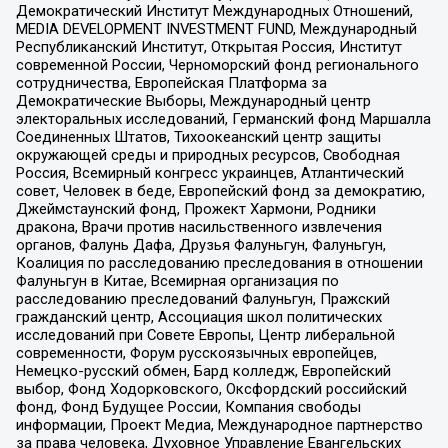
Демократический Институт Международных Отношений,
MEDIA DEVELOPMENT INVESTMENT FUND, Международный
Республиканский Институт, Открытая Россия, Институт
современной России, Черноморский фонд регионального
сотрудничества, Европейская Платформа за
Демократические Выборы, Международный центр
электоральных исследований, Германский фонд Маршалла
Соединенных Штатов, Тихоокеанский центр защиты
окружающей среды и природных ресурсов, Свободная
Россия, Всемирный конгресс украинцев, Атлантический
совет, Человек в беде, Европейский фонд за демократию,
Джеймстаунский фонд, Прожект Хармони, Родники
дракона, Врачи против насильственного извлечения
органов, Фалунь Дафа, Друзья Фалуньгун, Фалуньгун,
Коалиция по расследованию преследования в отношении
Фалуньгун в Китае, Всемирная организация по
расследованию преследований Фалуньгун, Пражский
гражданский центр, Ассоциация школ политических
исследований при Совете Европы, Центр либеральной
современности, Форум русскоязычных европейцев,
Немецко-русский обмен, Бард колледж, Европейский
выбор, Фонд Ходорковского, Оксфордский российский
фонд, Фонд Будущее России, Компания свободы
информации, Проект Медиа, Международное партнерство
за права человека, Духовное Управление Евангельских