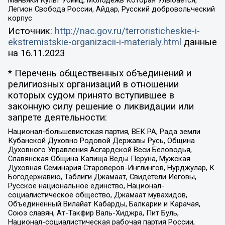
Маньяки Культ Убийц, Молодёжь Которая Улыбается,
Легион Свобода России, Айдар, Русский добровольческий
корпус
Источник:
http://nac.gov.ru/terroristicheskie-i-
ekstremistskie-organizacii-i-materialy.html
данные
на
16.11.2023
* Перечень общественных объединений и
религиозных организаций в отношении
которых судом принято вступившее в
законную силу решение о ликвидации или
запрете деятельности:
Национал-большевистская партия, ВЕК РА, Рада земли
Кубанской Духовно Родовой Державы Русь, Община
Духовного Управления Асгардской Веси Беловодья,
Славянская Община Капища Веды Перуна, Мужская
Духовная Семинария Староверов-Инглингов, Нурджулар, К
Богодержавию, Таблиги Джамаат, Свидетели Иеговы,
Русское национальное единство, Национал-
социалистическое общество, Джамаат мувахидов,
Объединенный Вилайат Кабарды, Балкарии и Карачая,
Союз славян, Ат-Такфир Валь-Хиджра, Пит Буль,
Национал-социалистическая рабочая партия России,