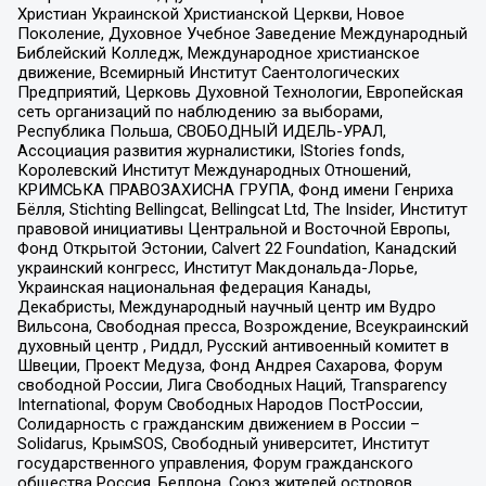
Христиан Украинской Христианской Церкви, Новое
Поколение, Духовное Учебное Заведение Международный
Библейский Колледж, Международное христианское
движение, Всемирный Институт Саентологических
Предприятий, Церковь Духовной Технологии, Европейская
сеть организаций по наблюдению за выборами,
Республика Польша, СВОБОДНЫЙ ИДЕЛЬ-УРАЛ,
Ассоциация развития журналистики, IStories fonds,
Королевский Институт Международных Отношений,
КРИМСЬКА ПРАВОЗАХИСНА ГРУПА, Фонд имени Генриха
Бёлля, Stichting Bellingcat, Bellingcat Ltd, The Insider, Институт
правовой инициативы Центральной и Восточной Европы,
Фонд Открытой Эстонии, Calvert 22 Foundation, Канадский
украинский конгресс, Институт Макдональда-Лорье,
Украинская национальная федерация Канады,
Декабристы, Международный научный центр им Вудро
Вильсона, Свободная пресса, Возрождение, Всеукраинский
духовный центр , Риддл, Русский антивоенный комитет в
Швеции, Проект Медуза, Фонд Андрея Сахарова, Форум
свободной России, Лига Свободных Наций, Transparеncy
International, Форум Свободных Народов ПостРоссии,
Солидарность с гражданским движением в России –
Solidarus, КрымSOS, Свободный университет, Институт
государственного управления, Форум гражданского
общества Россия, Беллона, Союз жителей островов