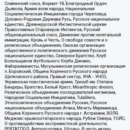
Славянский союз, Формат-18, Благородный Орден
Дьявола, Армия воли народа, Национальная
Социалистическая Инициатива города Череповца,
Духовно-Родовая Держава Русь, Русское национальное
единство, Древнерусской Инглистической церкви
Православных Староверов-Инглингов, Русский
общенациональный союз, Движение против нелегальной
иммиграции, Кровь и Честь, О свободе совести и о
религиозных объединениях, Омская организация
общественного политического движения Русское
национальное единство, Северное Братство, Клуб
Болельщиков Футбольного Клуба Динамо,
Файзрахманисты, Мусульманская религиозная организация
п. Боровский, Община Коренного Русского народа
Щелковского района, Правый сектор, УНА - УНСО,
Украинская повстанческая армия, Тризуб им. Степана
Бандеры, Братство, Белый Крест, Misanthropic division,
Религиозное объединение последователей инглиизма,
Народная Социальная Инициатива, TulaSkins,
Этнополитическое объединение Русские, Русское
национальное объединение Атака, Мечеть Мирмамеда,
Община Коренного Русского народа г. Астрахани, ВОЛЯ,
Меджлис крымскотатарского народа, Рубеж Севера, ТОЙС,
О противодействии экстремистской деятельности,
РЕВТАТПОД, Артподготовка, Штольц, В честь иконы