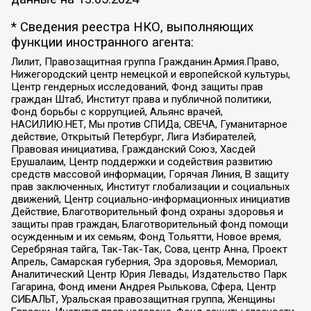
* Сведения реестра НКО, выполняющих
функции иностранного агента:
Лилит, Правозащитная группа Гражданин.Армия.Право,
Нижегородский центр немецкой и европейской культуры,
Центр гендерных исследований, Фонд защиты прав
граждан Штаб, Институт права и публичной политики,
Фонд борьбы с коррупцией, Альянс врачей,
НАСИЛИЮ.НЕТ, Мы против СПИДа, СВЕЧА, Гуманитарное
действие, Открытый Петербург, Лига Избирателей,
Правовая инициатива, Гражданский Союз, Хасдей
Ерушалаим, Центр поддержки и содействия развитию
средств массовой информации, Горячая Линия, В защиту
прав заключенных, Институт глобализации и социальных
движений, Центр социально-информационных инициатив
Действие, Благотворительный фонд охраны здоровья и
защиты прав граждан, Благотворительный фонд помощи
осужденным и их семьям, Фонд Тольятти, Новое время,
Серебряная тайга, Так-Так-Так, Сова, центр Анна, Проект
Апрель, Самарская губерния, Эра здоровья, Мемориал,
Аналитический Центр Юрия Левады, Издательство Парк
Гагарина, Фонд имени Андрея Рылькова, Сфера, Центр
СИБАЛЬТ, Уральская правозащитная группа, Женщины