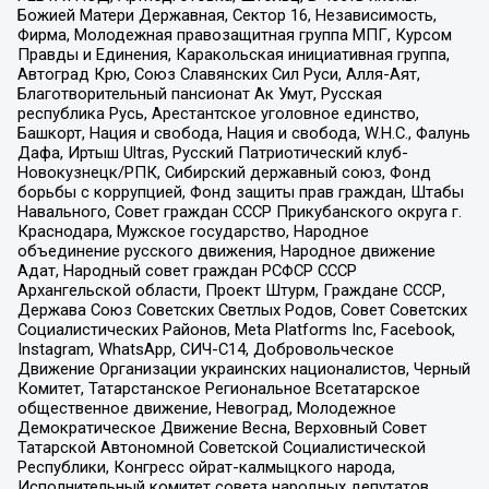
Божией Матери Державная, Сектор 16, Независимость,
Фирма, Молодежная правозащитная группа МПГ, Курсом
Правды и Единения, Каракольская инициативная группа,
Автоград Крю, Союз Славянских Сил Руси, Алля-Аят,
Благотворительный пансионат Ак Умут, Русская
республика Русь, Арестантское уголовное единство,
Башкорт, Нация и свобода, Нация и свобода, W.H.С., Фалунь
Дафа, Иртыш Ultras, Русский Патриотический клуб-
Новокузнецк/РПК, Сибирский державный союз, Фонд
борьбы с коррупцией, Фонд защиты прав граждан, Штабы
Навального, Совет граждан СССР Прикубанского округа г.
Краснодара, Мужское государство, Народное
объединение русского движения, Народное движение
Адат, Народный совет граждан РСФСР СССР
Архангельской области, Проект Штурм, Граждане СССР,
Держава Союз Советских Светлых Родов, Совет Советских
Социалистических Районов, Meta Platforms Inc, Facebook,
Instagram, WhatsApp, СИЧ-С14, Добровольческое
Движение Организации украинских националистов, Черный
Комитет, Татарстанское Региональное Всетатарское
общественное движение, Невоград, Молодежное
Демократическое Движение Весна, Верховный Совет
Татарской Автономной Советской Социалистической
Республики, Конгресс ойрат-калмыцкого народа,
Исполнительный комитет совета народных депутатов