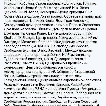
Тисима и Хабомаи, Съезд народных депутатов, Гринпис
Интернешнл, Фонд борьбы с коррупцией Инк, Завет
церквей TCCN, Агора, Всемирный фонд природы, BDR
Novaja Gazeta-Europe, Алтай проект, Образовательный дом
прав человека Чернигов, Фонд Дом Прав Человека,
Белорусский дом прав человека имени Бориса Звозскова,
Дом прав человека Тбилиси, Дом прав человека Ереван,
Дом прав человека Крым, Центр дикого лосося, TVR
Studios, ТВ Дождь, Центр европейских исследований им
Вилфрида Мартенса, Сетевое объединение журналистов
расследователей, АЛЛАТРА, За свободную Россию,
Свободная Бурятия, Uralic, UnKremlin, Международная
федерация транспортных рабочих, ИстЧам Финланд,
Гудзоновский институт, Фонд Демократического
Развития, Комитет-2024, Центрально-Европейский
университет, Центр восточноевропейских и
международных исследований, Общество Сторожевой
башни, Библии и трактатов Свидетелей Иеговы,
Гражданский Совет, Центр анализа европейской политики,
Академическая сеть Восточная Европа, Российский
комитет действия, РЭНД корпорейшн, Русская Америка за
демократию в России, Настоящая Россия, Глобальная сеть
журналистов-расследователей, Служба поддержки,
Свободная Россия Берлин, Свободная Россия Северный
Рейн-Вестфалия, Фонд глобальной помощи, Антивоенный