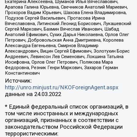
Екатерина Алексеевна, Шуманов Илья Вячеславович,
Арапова Галина Юрьевна, Свечников Анатолий Мариевич,
Прохоров Вадим Юрьевич, Шахова Елена Владимировна,
Подузов Сергей Васильевич, Протасова Ирина
Вячеславовна, Литинский Леонид Борисович, Лукашевский
Сергей Маркович, Бахмин Вячеслав Иванович, Шабад
Анатолий Ефимович, Сухих Дарья Николаевна, Орлов Олег
Петрович, Добровольская Анна Дмитриевна, Королева
Александра Евгеньевна, Смирнов Владимир
Александрович, Вицин Сергей Ефимович, Золотухин Борис
Андреевич, Левинсон Лев Семенович, Локшина Татьяна
Иосифовна, Орлов Олег Петрович, Полякова Мара
Федоровна, Резник Генри Маркович, Захаров Герман
Константинович
Источник:
http://unro.minjust.ru/NKOForeignAgent.aspx
данные на
24.03.2022
* Единый федеральный список организаций, в
том числе иностранных и международных
организаций, признанных в соответствии с
законодательством Российской Федерации
террористическими: