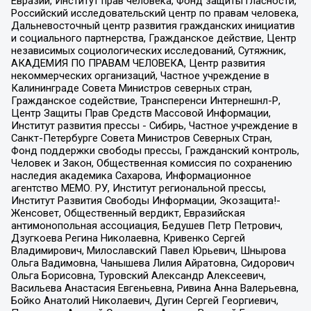
Евразии, Институт прав человека, Фонд защиты гласности,
Российский исследовательский центр по правам человека,
Дальневосточный центр развития гражданских инициатив
и социального партнерства, Гражданское действие, Центр
независимых социологических исследований, Сутяжник,
АКАДЕМИЯ ПО ПРАВАМ ЧЕЛОВЕКА, Центр развития
некоммерческих организаций, Частное учреждение в
Калининграде Совета Министров северных стран,
Гражданское содействие, Трансперенси Интернешнл-Р,
Центр Защиты Прав Средств Массовой Информации,
Институт развития прессы - Сибирь, Частное учреждение в
Санкт-Петербурге Совета Министров Северных Стран,
Фонд поддержки свободы прессы, Гражданский контроль,
Человек и Закон, Общественная комиссия по сохранению
наследия академика Сахарова, Информационное
агентство МЕМО. РУ, Институт региональной прессы,
Институт Развития Свободы Информации, Экозащита!-
Женсовет, Общественный вердикт, Евразийская
антимонопольная ассоциация, Бедушев Петр Петрович,
Дзугкоева Регина Николаевна, Кривенко Сергей
Владимирович, Милославский Павел Юрьевич, Шнырова
Ольга Вадимовна, Чанышева Лилия Айратовна, Сидорович
Ольга Борисовна, Туровский Александр Алексеевич,
Васильева Анастасия Евгеньевна, Ривина Анна Валерьевна,
Бойко Анатолий Николаевич, Дугин Сергей Георгиевич,