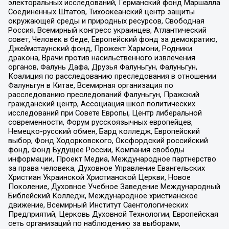
электоральных исследований, Германский фонд Маршалла
Соединенных Штатов, Тихоокеанский центр защиты
окружающей среды и природных ресурсов, Свободная
Россия, Всемирный конгресс украинцев, Атлантический
совет, Человек в беде, Европейский фонд за демократию,
Джеймстаунский фонд, Прожект Хармони, Родники
дракона, Врачи против насильственного извлечения
органов, Фалунь Дафа, Друзья Фалуньгун, Фалуньгун,
Коалиция по расследованию преследования в отношении
Фалуньгун в Китае, Всемирная организация по
расследованию преследований Фалуньгун, Пражский
гражданский центр, Ассоциация школ политических
исследований при Совете Европы, Центр либеральной
современности, Форум русскоязычных европейцев,
Немецко-русский обмен, Бард колледж, Европейский
выбор, Фонд Ходорковского, Оксфордский российский
фонд, Фонд Будущее России, Компания свободы
информации, Проект Медиа, Международное партнерство
за права человека, Духовное Управление Евангельских
Христиан Украинской Христианской Церкви, Новое
Поколение, Духовное Учебное Заведение Международный
Библейский Колледж, Международное христианское
движение, Всемирный Институт Саентологических
Предприятий, Церковь Духовной Технологии, Европейская
сеть организаций по наблюдению за выборами,