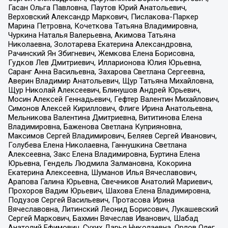
Гасан Ольга Павловна, Паутов Юрий Анатольевич,
Верховский Александр Маркович, Пислакова-Паркер
Марина Петровна, Кочеткова Татьяна Владимировна,
Чуркина Наталья Валерьевна, Акимова Татьяна
Николаевна, Золотарева Екатерина Александровна,
Рачинский Ян Збигневич, Жемкова Елена Борисовна,
Гудков Лев Дмитриевич, Илларионова Юлия Юрьевна,
Саранг Анна Васильевна, Захарова Светлана Сергеевна,
Аверин Владимир Анатольевич, Щур Татьяна Михайловна,
Щур Николай Алексеевич, Блинушов Андрей Юрьевич,
Мосин Алексей Геннадьевич, Гефтер Валентин Михайлович,
Симонов Алексей Кириллович, Флиге Ирина Анатольевна,
Мельникова Валентина Дмитриевна, Вититинова Елена
Владимировна, Баженова Светлана Куприяновна,
Максимов Сергей Владимирович, Беляев Сергей Иванович,
Голубева Елена Николаевна, Ганнушкина Светлана
Алексеевна, Закс Елена Владимировна, Буртина Елена
Юрьевна, Гендель Людмила Залмановна, Кокорина
Екатерина Алексеевна, Шуманов Илья Вячеславович,
Арапова Галина Юрьевна, Свечников Анатолий Мариевич,
Прохоров Вадим Юрьевич, Шахова Елена Владимировна,
Подузов Сергей Васильевич, Протасова Ирина
Вячеславовна, Литинский Леонид Борисович, Лукашевский
Сергей Маркович, Бахмин Вячеслав Иванович, Шабад
Анатолий Ефимович, Сухих Дарья Николаевна, Орлов Олег