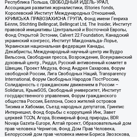
Республика Польша, СВОБОДНЫЙ ИДЕЛЬ-УРАЛ,
Ассоциация развития журналистики, IStories fonds,
Королевский Институт Международных Отношений,
КРИМСЬКА ПРАВОЗАХИСНА ГРУПА, Фонд имени Генриха
Бёлля, Stichting Bellingcat, Bellingcat Ltd, The Insider, Институт
правовой инициативы Центральной и Восточной Европы,
Фонд Открытой Эстонии, Calvert 22 Foundation, Канадский
украинский конгресс, Институт Макдональда-Лорье,
Украинская национальная федерация Канады,
Декабристы, Международный научный центр им Вудро
Вильсона, Свободная пресса, Возрождение, Всеукраинский
духовный центр , Риддл, Русский антивоенный комитет в
Швеции, Проект Медуза, Фонд Андрея Сахарова, Форум
свободной России, Лига Свободных Наций, Transparеncy
International, Форум Свободных Народов ПостРоссии,
Солидарность с гражданским движением в России –
Solidarus, КрымSOS, Свободный университет, Институт
государственного управления, Форум гражданского
общества Россия, Беллона, Союз жителей островов
Тисима и Хабомаи, Съезд народных депутатов, Гринпис
Интернешнл, Фонд борьбы с коррупцией Инк, Завет
церквей TCCN, Агора, Всемирный фонд природы, BDR
Novaja Gazeta-Europe, Алтай проект, Образовательный дом
прав человека Чернигов, Фонд Дом Прав Человека,
Белорусский дом прав человека имени Бориса Звозскова,