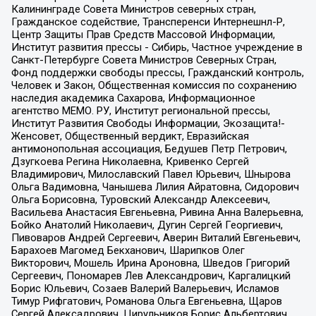
Калининграде Совета Министров северных стран,
Гражданское содействие, Трансперенси Интернешнл-Р,
Центр Защиты Прав Средств Массовой Информации,
Институт развития прессы - Сибирь, Частное учреждение в
Санкт-Петербурге Совета Министров Северных Стран,
Фонд поддержки свободы прессы, Гражданский контроль,
Человек и Закон, Общественная комиссия по сохранению
наследия академика Сахарова, Информационное
агентство МЕМО. РУ, Институт региональной прессы,
Институт Развития Свободы Информации, Экозащита!-
Женсовет, Общественный вердикт, Евразийская
антимонопольная ассоциация, Бедушев Петр Петрович,
Дзугкоева Регина Николаевна, Кривенко Сергей
Владимирович, Милославский Павел Юрьевич, Шнырова
Ольга Вадимовна, Чанышева Лилия Айратовна, Сидорович
Ольга Борисовна, Туровский Александр Алексеевич,
Васильева Анастасия Евгеньевна, Ривина Анна Валерьевна,
Бойко Анатолий Николаевич, Дугин Сергей Георгиевич,
Пивоваров Андрей Сергеевич, Аверин Виталий Евгеньевич,
Барахоев Магомед Бекханович, Шарипков Олег
Викторович, Мошель Ирина Ароновна, Шведов Григорий
Сергеевич, Пономарев Лев Александрович, Каргалицкий
Борис Юльевич, Созаев Валерий Валерьевич, Исламов
Тимур Рифгатович, Романова Ольга Евгеньевна, Щаров
Сергей Алексадрович, Цирульников Борис Альбертович,