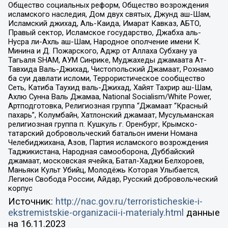
Общество социальных реформ, Общество возрождения
исламского наследия, Дом двух святых, Джунд аш-Шам,
Исламский джихад, Аль-Каида, Имарат Кавказ, АБТО,
Правый сектор, Исламское государство, Джабха аль-
Нусра ли-Ахль аш-Шам, Народное ополчение имени К.
Минина и Д. Пожарского, Аджр от Аллаха Субхану уа
Тагьаля SHAM, АУМ Синрике, Муджахеды джамаата Ат-
Тавхида Валь-Джихад, Чистопольский Джамаат, Рохнамо
ба суи давлати исломи, Террористическое сообщество
Сеть, Катиба Таухид валь-Джихад, Хайят Тахрир аш-Шам,
Ахлю Сунна Валь Джамаа, National Socialism/White Power,
Артподготовка, Религиозная группа “Джамаат “Красный
пахарь”, Колумбайн, Хатлонский джамаат, Мусульманская
религиозная группа п. Кушкуль г. Оренбург, Крымско-
татарский добровольческий батальон имени Номана
Челебиджихана, Азов, Партия исламского возрождения
Таджикистана, Народная самооборона, Дуббайский
джамаат, московская ячейка, Батал-Хаджи Белхороев,
Маньяки Культ Убийц, Молодёжь Которая Улыбается,
Легион Свобода России, Айдар, Русский добровольческий
корпус
Источник:
http://nac.gov.ru/terroristicheskie-i-
ekstremistskie-organizacii-i-materialy.html
данные
на
16.11.2023