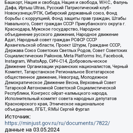
Башкорт, Нация и свобода, Нация и свобода, W.H.С., Фалунь
Дафа, Иртыш Ultras, Русский Патриотический клуб-
Новокузнецк/РПК, Сибирский державный союз, Фонд
борьбы с коррупцией, Фонд защиты прав граждан, Штабы
Навального, Совет граждан СССР Прикубанского округа г.
Краснодара, Мужское государство, Народное
объединение русского движения, Народное движение
Адат, Народный совет граждан РСФСР СССР
Архангельской области, Проект Штурм, Граждане СССР,
Держава Союз Советских Светлых Родов, Совет Советских
Социалистических Районов, Meta Platforms Inc, Facebook,
Instagram, WhatsApp, СИЧ-С14, Добровольческое
Движение Организации украинских националистов, Черный
Комитет, Татарстанское Региональное Всетатарское
общественное движение, Невоград, Молодежное
Демократическое Движение Весна, Верховный Совет
Татарской Автономной Советской Социалистической
Республики, Конгресс ойрат-калмыцкого народа,
Исполнительный комитет совета народных депутатов
Красноярского края, Этническое национальное
объединение, ЛГБТ, Я.МЫ Сергей Фургал
Источник:
https://minjust.gov.ru/ru/documents/7822/
данные на
03.05.2024