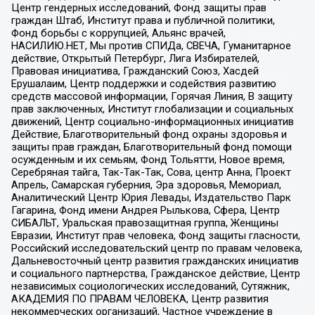
Центр гендерных исследований, Фонд защиты прав
граждан Штаб, Институт права и публичной политики,
Фонд борьбы с коррупцией, Альянс врачей,
НАСИЛИЮ.НЕТ, Мы против СПИДа, СВЕЧА, Гуманитарное
действие, Открытый Петербург, Лига Избирателей,
Правовая инициатива, Гражданский Союз, Хасдей
Ерушалаим, Центр поддержки и содействия развитию
средств массовой информации, Горячая Линия, В защиту
прав заключенных, Институт глобализации и социальных
движений, Центр социально-информационных инициатив
Действие, Благотворительный фонд охраны здоровья и
защиты прав граждан, Благотворительный фонд помощи
осужденным и их семьям, Фонд Тольятти, Новое время,
Серебряная тайга, Так-Так-Так, Сова, центр Анна, Проект
Апрель, Самарская губерния, Эра здоровья, Мемориал,
Аналитический Центр Юрия Левады, Издательство Парк
Гагарина, Фонд имени Андрея Рылькова, Сфера, Центр
СИБАЛЬТ, Уральская правозащитная группа, Женщины
Евразии, Институт прав человека, Фонд защиты гласности,
Российский исследовательский центр по правам человека,
Дальневосточный центр развития гражданских инициатив
и социального партнерства, Гражданское действие, Центр
независимых социологических исследований, Сутяжник,
АКАДЕМИЯ ПО ПРАВАМ ЧЕЛОВЕКА, Центр развития
некоммерческих организаций, Частное учреждение в