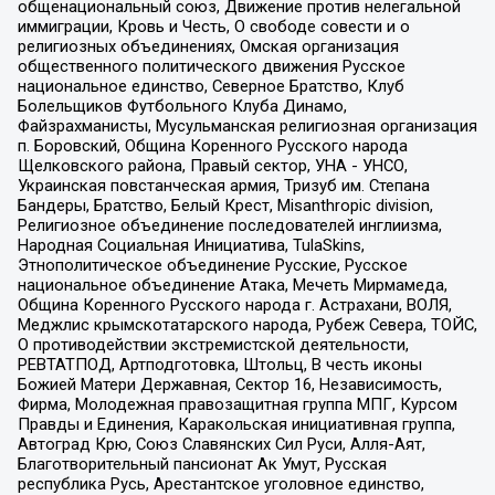
общенациональный союз, Движение против нелегальной
иммиграции, Кровь и Честь, О свободе совести и о
религиозных объединениях, Омская организация
общественного политического движения Русское
национальное единство, Северное Братство, Клуб
Болельщиков Футбольного Клуба Динамо,
Файзрахманисты, Мусульманская религиозная организация
п. Боровский, Община Коренного Русского народа
Щелковского района, Правый сектор, УНА - УНСО,
Украинская повстанческая армия, Тризуб им. Степана
Бандеры, Братство, Белый Крест, Misanthropic division,
Религиозное объединение последователей инглиизма,
Народная Социальная Инициатива, TulaSkins,
Этнополитическое объединение Русские, Русское
национальное объединение Атака, Мечеть Мирмамеда,
Община Коренного Русского народа г. Астрахани, ВОЛЯ,
Меджлис крымскотатарского народа, Рубеж Севера, ТОЙС,
О противодействии экстремистской деятельности,
РЕВТАТПОД, Артподготовка, Штольц, В честь иконы
Божией Матери Державная, Сектор 16, Независимость,
Фирма, Молодежная правозащитная группа МПГ, Курсом
Правды и Единения, Каракольская инициативная группа,
Автоград Крю, Союз Славянских Сил Руси, Алля-Аят,
Благотворительный пансионат Ак Умут, Русская
республика Русь, Арестантское уголовное единство,