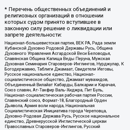
* Перечень общественных объединений и
религиозных организаций в отношении
которых судом принято вступившее в
законную силу решение о ликвидации или
запрете деятельности:
Национал-большевистская партия, ВЕК РА, Рада земли
Кубанской Духовно Родовой Державы Русь, Община
Духовного Управления Асгардской Веси Беловодья,
Славянская Община Капища Веды Перуна, Мужская
Духовная Семинария Староверов-Инглингов, Нурджулар, К
Богодержавию, Таблиги Джамаат, Свидетели Иеговы,
Русское национальное единство, Национал-
социалистическое общество, Джамаат мувахидов,
Объединенный Вилайат Кабарды, Балкарии и Карачая,
Союз славян, Ат-Такфир Валь-Хиджра, Пит Буль,
Национал-социалистическая рабочая партия России,
Славянский союз, Формат-18, Благородный Орден
Дьявола, Армия воли народа, Национальная
Социалистическая Инициатива города Череповца,
Духовно-Родовая Держава Русь, Русское национальное
единство, Древнерусской Инглистической церкви
Православных Староверов-Инглингов, Русский