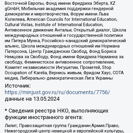
Восточной Европы, Фонд имени Фридриха Эберта, XZ
gGmbH, Мобильная академия поддержки гендерной
демократии и миротворчества, Форум имени Льва
Копелева, American Councils for International Education,
Cultural Vistas, Institute of International Education,
Антивоенное движение Антальи, Открытый диалог, Школа
международных отношений и государственной политики
им Питера Мунка, Российско-канадский демократический
альянс, Школа международных отношений им Нормана
Патерсона, Центр Гражданских Свобод, Фонд Бориса
Немцова за Свободу, Фонд имени Фридриха Науманна за
свободу, Феминистское антивоенное сопротивление,
Комитет независимости Ингушетии, Прометей, Stop
Occupation of Karelia, Вернись живым, Фридом Хаус, СОТА
медиа, Либерально-демократическая Лига Украины
Источник:
https://minjust.gov.ru/ru/documents/7756/
данные на
13.05.2024
* Сведения реестра НКО, выполняющих
функции иностранного агента:
Лилит, Правозащитная группа Гражданин.Армия.Право,
Нижегородский центр немецкой и европейской культуры,