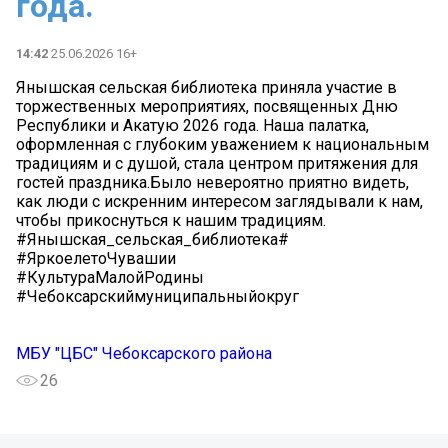
года.
14:42
25.06.2026 16+
Янышская сельская библиотека приняла участие в
торжественных мероприятиях, посвященных Дню
Республики и Акатую 2026 года. Наша палатка,
оформленная с глубоким уважением к национальным
традициям и с душой, стала центром притяжения для
гостей праздника.Было невероятно приятно видеть,
как люди с искренним интересом заглядывали к нам,
чтобы прикоснуться к нашим традициям.
#Янышская_сельская_библиотека#
#ЯркоелетоЧувашии
#КультураМалойРодины
#Чебоксарскиймуниципальныйокруг
МБУ "ЦБС" Чебоксарского района
26