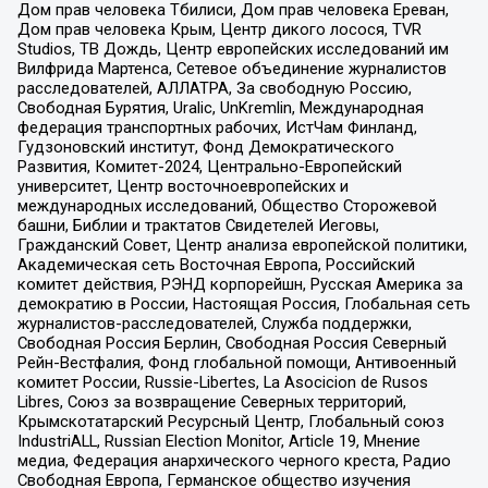
Дом прав человека Тбилиси, Дом прав человека Ереван,
Дом прав человека Крым, Центр дикого лосося, TVR
Studios, ТВ Дождь, Центр европейских исследований им
Вилфрида Мартенса, Сетевое объединение журналистов
расследователей, АЛЛАТРА, За свободную Россию,
Свободная Бурятия, Uralic, UnKremlin, Международная
федерация транспортных рабочих, ИстЧам Финланд,
Гудзоновский институт, Фонд Демократического
Развития, Комитет-2024, Центрально-Европейский
университет, Центр восточноевропейских и
международных исследований, Общество Сторожевой
башни, Библии и трактатов Свидетелей Иеговы,
Гражданский Совет, Центр анализа европейской политики,
Академическая сеть Восточная Европа, Российский
комитет действия, РЭНД корпорейшн, Русская Америка за
демократию в России, Настоящая Россия, Глобальная сеть
журналистов-расследователей, Служба поддержки,
Свободная Россия Берлин, Свободная Россия Северный
Рейн-Вестфалия, Фонд глобальной помощи, Антивоенный
комитет России, Russie-Libertes, La Asocicion de Rusos
Libres, Союз за возвращение Северных территорий,
Крымскотатарский Ресурсный Центр, Глобальный союз
IndustriALL, Russian Election Monitor, Article 19, Мнение
медиа, Федерация анархического черного креста, Радио
Свободная Европа, Германское общество изучения