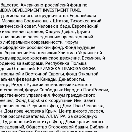
общество, Американо-российский фонд по
 MEDIA DEVELOPMENT INVESTMENT FUND,
 регионального сотрудничества, Европейская
 Маршалла Соединенных Штатов, Тихоокеанский
нтический совет, Человек в беде, Европейский
 извлечения органов, Фалунь Дафа, Друзья
рганизация по расследованию преследований
тр либеральной современности, Форум
 Оксфордский российский фонд, Фонд Будущее
е Управление Евангельских Христиан Украинской
еждународное христианское движение, Всемирный
людению за выборами, Республика Польша,
народных Отношений, КРИМСЬКА ПРАВОЗАХИСНА
ы Центральной и Восточной Европы, Фонд Открытой
иональная федерация Канады, Декабристы,
тр , Риддл, Русский антивоенный комитет в
nternational, Форум Свободных Народов ПостРоссии,
дарственного управления, Форум гражданского
рнешнл, Фонд борьбы с коррупцией Инк, Завет
прав человека Чернигов, Фонд Дом Прав Человека,
н, Дом прав человека Крым, Центр дикого лосося,
стов расследователей, АЛЛАТРА, За свободную
д, Гудзоновский институт, Фонд Демократического
сследований, Общество Сторожевой башни, Библии и