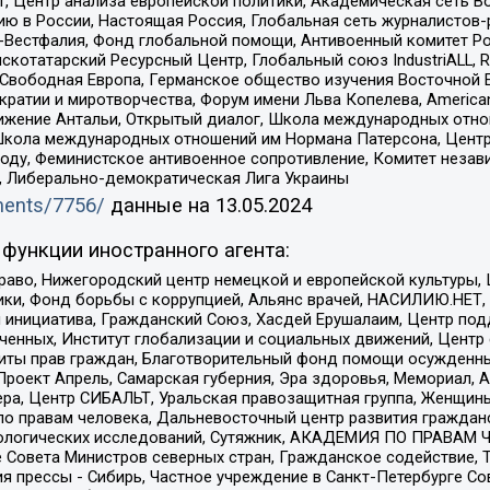
, Центр анализа европейской политики, Академическая сеть Во
ю в России, Настоящая Россия, Глобальная сеть журналистов
естфалия, Фонд глобальной помощи, Антивоенный комитет России,
татарский Ресурсный Центр, Глобальный союз IndustriALL, Russi
 Свободная Европа, Германское общество изучения Восточной 
и и миротворчества, Форум имени Льва Копелева, American Counci
ое движение Антальи, Открытый диалог, Школа международных отн
Школа международных отношений им Нормана Патерсона, Центр
ду, Феминистское антивоенное сопротивление, Комитет независ
а, Либерально-демократическая Лига Украины
uments/7756/
данные на
13.05.2024
функции иностранного агента:
раво, Нижегородский центр немецкой и европейской культуры,
тики, Фонд борьбы с коррупцией, Альянс врачей, НАСИЛИЮ.НЕТ,
я инициатива, Гражданский Союз, Хасдей Ерушалаим, Центр по
юченных, Институт глобализации и социальных движений, Цент
ты прав граждан, Благотворительный фонд помощи осужденным
а, Проект Апрель, Самарская губерния, Эра здоровья, Мемориал
ера, Центр СИБАЛЬТ, Уральская правозащитная группа, Женщины
по правам человека, Дальневосточный центр развития гражданс
ологических исследований, Сутяжник, АКАДЕМИЯ ПО ПРАВАМ Ч
е Совета Министров северных стран, Гражданское содействие,
я прессы - Сибирь, Частное учреждение в Санкт-Петербурге С