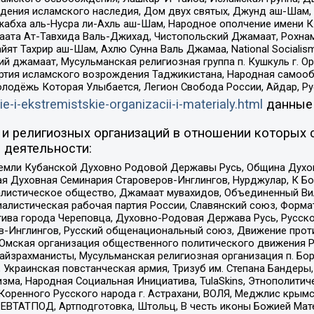
ения исламского наследия, Дом двух святых, Джунд аш-Шам, 
жабха аль-Нусра ли-Ахль аш-Шам, Народное ополчение имени К.
ата Ат-Тавхида Валь-Джихад, Чистопольский Джамаат, Рохнам
ят Тахрир аш-Шам, Ахлю Сунна Валь Джамаа, National Socialism
ий джамаат, Мусульманская религиозная группа п. Кушкуль г. 
ртия исламского возрождения Таджикистана, Народная самооб
олодёжь Которая Улыбается, Легион Свобода России, Айдар, Р
ie-i-ekstremistskie-organizacii-i-materialy.html
данные
и религиозных организаций в отношении которых 
 деятельности:
земли Кубанской Духовно Родовой Державы Русь, Община Духо
 Духовная Семинария Староверов-Инглингов, Нурджулар, К Бо
листическое общество, Джамаат мувахидов, Объединенный Вил
иалистическая рабочая партия России, Славянский союз, Форма
ива города Череповца, Духовно-Родовая Держава Русь, Русск
-Инглингов, Русский общенациональный союз, Движение против
 Омская организация общественного политического движения Р
йзрахманисты, Мусульманская религиозная организация п. Бо
краинская повстанческая армия, Тризуб им. Степана Бандеры, Бр
зма, Народная Социальная Инициатива, TulaSkins, Этнополитич
оренного Русского народа г. Астрахани, ВОЛЯ, Меджлис крымс
РЕВТАТПОД, Артподготовка, Штольц, В честь иконы Божией Мате