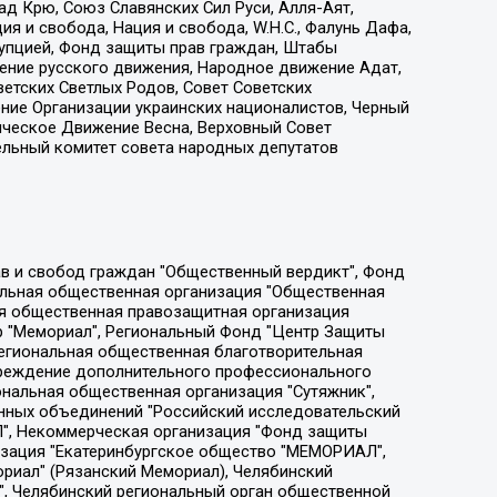
д Крю, Союз Славянских Сил Руси, Алля-Аят,
я и свобода, Нация и свобода, W.H.С., Фалунь Дафа,
рупцией, Фонд защиты прав граждан, Штабы
ение русского движения, Народное движение Адат,
етских Светлых Родов, Совет Советских
ение Организации украинских националистов, Черный
ическое Движение Весна, Верховный Совет
ельный комитет совета народных депутатов
ции социально-правовых программ "Лилит", Дальневосточное общественное движение "Маяк", Санкт-Петербургская ЛГБТ-инициативная группа "Выход", Инициативная группа ЛГБТ+ "Реверс", Алексеев Андрей Викторович, Бекбулатова Таисия Львовна, Беляев Иван Михайлович, Владыкина Елена Сергеевна, Гельман Марат Александрович, Никульшина Вероника Юрьевна, Толоконникова Надежда Андреевна, Шендерович Виктор Анатольевич, Общество с ограниченной ответственностью "Данное сообщение", Общество с ограниченной ответственностью Издательский дом "Новая глава", Айнбиндер Александра Александровна, Московский комьюнити-центр для ЛГБТ+инициатив, Благотворительный фонд развития филантропии, Deutsche Welle (Германия, Kurt-Schumacher-Strasse 3, 53113 Bonn), Борзунова Мария Михайловна, Воробьев Виктор Викторович, Голубева Анна Львовна, Константинова Алла Михайловна, Малкова Ирина Владимировна, Мурадов Мурад Абдулгалимович, Осетинская Елизавета Николаевна, Понасенков Евгений Николаевич, Ганапольский Матвей Юрьевич, Киселев Евгений Алексеевич, Борухович Ирина Григорьевна, Дремин Иван Тимофеевич, Дубровский Дмитрий Викторович, Красноярская региональная общественная организация поддержки и развития альтернативных образовательных технологий и межкультурных коммуникаций "ИНТЕРРА", Маяковская Екатерина Алексеевна, Фейгин Марк Захарович, Филимонов Андрей Викторович, Дзугкоева Регина Николаевна, Доброхотов Роман Александрович, Дудь Юрий Александрович, Елкин Сергей Владимирович, Кругликов Кирилл Игоревич, Сабунаева Мария Леонидовна, Семенов Алексей Владимирович, Шаинян Карен Багратович, Шульман Екатерина Михайловна, Асафьев Артур Валерьевич, Вахштайн Виктор Семенович, Венедиктов Алексей Алексеевич, Лушникова Екатерина Евгеньевна, Волков Леонид Михайлович, Невзоров Александр Глебович, Пархоменко Сергей Борисович, Сироткин Ярослав Николаевич, Кара-Мурза Владимир Владимирович, Баранова Наталья Владимировна, Гозман Леонид Яковлевич, Кагарлицкий Борис Юльевич, Климарев Михаил Валерьевич, Милов Владимир Станиславович, Автономная некоммерческая организация Краснодарский центр современного искусства "Типография", Моргенштерн Алишер Тагирович, Соболь Любовь Эдуардовна, Общество с ограниченной ответственностью "ЛИЗА НОРМ", Каспаров Гарри Кимович, Ходорковский Михаил Борисович, Общество с ограниченной ответственностью "Апрельские тезисы", Данилович Ирина Брониславовна, Кашин Олег Владимирович, Петров Николай Владимирович, Пивоваров Алексей Владимирович, Соколов Михаил Владимирович, Цветкова Юлия Владимировна, Чичваркин Евгений Александрович, Комитет против пыток/Команда против пыток, Общество с ограниченной ответственностью "Первый научный", Общество с ограниченной ответственностью "Вертолет и ко", Белоцерковская Вероника Борисовна, Кац Максим Евгеньевич, Лазарева Татьяна Юрьевна, Шаведдинов Руслан Табризович, Яшин Илья Валерьевич, Общество с ограниченной ответственностью "Иноагент ААВ", Алешковский Дмитрий Петрович, Альбац Евгения Марковна, Быков Дмитрий Львович, Галямина Юлия Евгеньевна, Лойко Сергей Леонидович, Мартынов Кирилл Константинович, Медведев Сергей Александрович, Крашенинников Федор Геннадиевич, Гордеева Катерина Вл