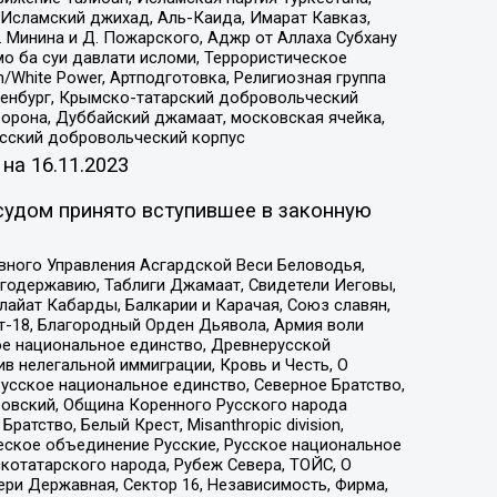
Исламский джихад, Аль-Каида, Имарат Кавказ,
 Минина и Д. Пожарского, Аджр от Аллаха Субхану
о ба суи давлати исломи, Террористическое
/White Power, Артподготовка, Религиозная группа
Оренбург, Крымско-татарский добровольческий
орона, Дуббайский джамаат, московская ячейка,
усский добровольческий корпус
 на
16.11.2023
судом принято вступившее в законную
вного Управления Асгардской Веси Беловодья,
годержавию, Таблиги Джамаат, Свидетели Иеговы,
айат Кабарды, Балкарии и Карачая, Союз славян,
т-18, Благородный Орден Дьявола, Армия воли
ое национальное единство, Древнерусской
 нелегальной иммиграции, Кровь и Честь, О
усское национальное единство, Северное Братство,
ровский, Община Коренного Русского народа
атство, Белый Крест, Misanthropic division,
еское объединение Русские, Русское национальное
котатарского народа, Рубеж Севера, ТОЙС, О
ри Державная, Сектор 16, Независимость, Фирма,