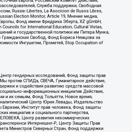
сточная Европа, Российский комитет действия,
-расследователей, Служба поддержки, Свободная
 Russie-Libertes, La Asocicion de Rusos Libres,
an Election Monitor, Article 19, Мнение медиа,
Европы, Фонд имени Фридриха Эберта, XZ gGmbH,
ls for International Education, Cultural Vistas,
ошений и государственной политики им Питера Мунка,
 Гражданских Свобод, Фонд Бориса Немцова за
имости Ингушетии, Прометей, Stop Occupation of
 Центр гендерных исследований, Фонд защиты прав
 Мы против СПИДа, СВЕЧА, Гуманитарное действие,
ддержки и содействия развитию средств массовой
р социально-информационных инициатив Действие,
 и их семьям, Фонд Тольятти, Новое время,
, Аналитический Центр Юрия Левады, Издательство
 Евразии, Институт прав человека, Фонд защиты
ких инициатив и социального партнерства,
ЕЛОВЕКА, Центр развития некоммерческих
 Трансперенси Интернешнл-Р, Центр Защиты Прав
овета Министров Северных Стран, Фонд поддержки