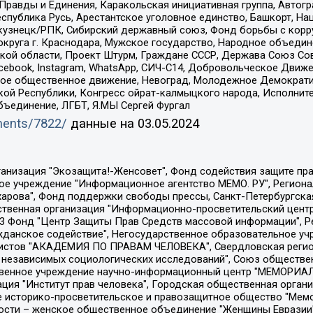
равды и Единения, Каракольская инициативная группа, Автогра
спублика Русь, Арестантское уголовное единство, Башкорт, Наци
окузнецк/РПК, Сибирский державный союз, Фонд борьбы с кор
округа г. Краснодара, Мужское государство, Народное объедин
ой области, Проект Штурм, Граждане СССР, Держава Союз Сов
Facebook, Instagram, WhatsApp, СИЧ-С14, Добровольческое Движ
ское общественное движение, Невоград, Молодежное Демократ
ой Республики, Конгресс ойрат-калмыцкого народа, Исполнит
бъединение, ЛГБТ, Я.МЫ Сергей Фургал
uments/7822/
данные на
03.05.2024
Общество с ограниченной ответственностью "Радио Свободная Европа/Радио Свобода", Чешское информационное агентство "MEDIUM-ORIENT", Красноярская региональная общественная организация "Мы против СПИДа", Камалягин Денис Николаевич, Маркелов Сергей Евгеньевич, Пономарев Лев Александрович, Савицкая Людмила Алексеевна, Автономная некоммерческая организация "Центр по работе с проблемой насилия "НАСИЛИЮ.НЕТ", Межрегиональный профессиональный союз работников здравоохранения "Альянс врачей", Юридическое лицо, зарегистрированное в Латвийской Республике, SIA "Medusa Project" (регистрационный номер 40103797863, дата регистрации 10.06.2014), Некоммерческая организация "Фонд по борьбе с коррупцией", Автономная некоммерческая организация "Институт права и публичной политики", Баданин Роман Сергеевич, Гликин Максим Александрович, Железнова Мария Михайловна, Лукьянова Юлия Сергеевна, Маетная Елизавета Витальевна, Маняхин Петр Борисович, Чуракова Ольга Владимировна, Ярош Юлия Петровна, Юридическое лицо "The Insider SIA", зарегистрированное в Риге, Латвийская Республика (дата регистрации 26.06.2015), являющееся администратором доменного имени интернет-издания "The Insider SIA", https://theins.ru, Постернак Алексей Евгеньевич, Рубин Михаил Аркадьевич, Анин Роман Александрович, Юридическое лицо Istories fonds, зарегистрированное в Латвийской Республике (регистрационный номер 50008295751, дата регистрации 24.02.2020), Великовский Дмитрий Александрович, Долинина Ирина Николаевна, Мароховская Алеся Алексеевна, Шлейнов Роман Юрьевич, Шмагун Олеся Валентиновна, Общество с ограниченной ответственностью "Альтаир 2021", Общество с ограниченной ответственностью "Вега 2021", Общество с ограниченной ответственностью "Главный редактор 2021", Общество с ограниченной ответственностью "Ромашки монолит", Важенков Артем Валерьевич, Ивановская областная общественная организация "Центр гендерных исследований", Гурман Юрий Альбертович, Медиапроект "ОВД-Инфо", Егоров Владимир Владимирович, Жилинский Владимир Александрович, Общество с ограниченной ответственностью "ЗП", Иванова София Юрьевна, Карезина Инна Павловна, Кильтау Екатерина Викторовна, Петров Алексей Викторович, Пискунов Сергей Евгеньевич, Смирнов Сергей Сергеевич, Тихонов Михаил Сергеевич, Общество с ограниченной ответственностью "ЖУРНАЛИСТ-ИНОСТРАННЫЙ АГЕНТ", Арапова Галина Юрьевна, Вольтская Татьяна Анатольевна, Американская компания "Mason G.E.S. Anonymous Foundation" (США), являющаяся владельцем интернет-издания https://mnews.world/, Компания "Stichting Bellingcat", зарегистрированная в Нидерландах (дата регистрации 11.07.2018), Захаров Андрей Вячеславович, Клепиковская Екатерина Дмитриевна, Общество с ограниченной ответственностью "МЕМО", Перл Роман Александрович, Симонов Евгений Алексеевич, Соловьева Елена Анатольевна, Сотников Даниил Владимирович, Сурначева Елизавета Дмитриевна, Автономная некоммерческая организация по защите прав человека и информированию населения "Якутия – Наше Мнение", Общество с ограниченной ответственностью "Москоу диджитал медиа", с 26.01.2023 Общество с ограниченной ответственностью "Чайка Белые сады", Ветошкина Валерия Валерьевна, Заговора Максим Александрович, Межрегиональное общественное движение "Российская ЛГБТ - сеть", Оленичев Максим Владимирович, Павлов Иван Юрьевич, Скворцова Елена Сергеевна, Общество с ограниченной ответственностью "Как бы инагент", Кочетков Игорь Викторович, Общество с ограниченной ответственностью "Честные выборы", Еланчик Олег Александрович, Общество с ограниченной ответственностью "Нобелевский призыв", Гималова Регина Эмилевна, Григорьев Андрей Валерьевич, Григорьева Алина Александровна, Ассоциация по содействию защите прав призывников, альтернативнослужащих и военнослужащих "Правозащитная группа "Гражданин.Армия.Право", Хисамова Регина Фаритовна, Автономная некоммерческая организация по реализа