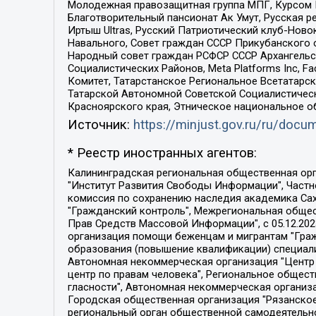
Молодежная правозащитная группа МПГ, Курсом П
Благотворительный пансионат Ак Умут, Русская ре
Иртыш Ultras, Русский Патриотический клуб-Нов
Навального, Совет граждан СССР Прикубанского 
Народный совет граждан РСФСР СССР Архангельск
Социалистических Районов, Meta Platforms Inc, 
Комитет, Татарстанское Региональное Всетатар
Татарской Автономной Советской Социалистическ
Красноярского края, Этническое национальное о
Источник:
https://minjust.gov.ru/ru/doc
* Реестр иностранных агентов:
Калининградская региональная общественная организация "Экозащита!-Женсовет", Фонд содействия защите прав и свобод граждан "Общественный вердикт", Фонд "Институт Развития Свободы Информации", Частное учреждение "Информационное агентство МЕМО. РУ", Региональная общественная организация "Общественная комиссия по сохранению наследия академика Сахарова", Фонд поддержки свободы прессы, Санкт-Петербургская общественная правозащитная организация "Гражданский контроль", Межрегиональная общественная организация "Информационно-просветительский центр "Мемориал", Региональный Фонд "Центр Защиты Прав Средств Массовой Информации", с 05.12.2023 Фонд "Центр Защиты Прав Средств массовой информации", Региональная общественная благотворительная организация помощи беженцам и мигрантам "Гражданское содействие", Негосударственное образовательное учреждение дополнительного профессионального образования (повышение квалификации) специалистов "АКАДЕМИЯ ПО ПРАВАМ ЧЕЛОВЕКА", Свердловская региональная общественная организация "Сутяжник", Автономная некоммерческая организация "Центр независимых социологических исследований", Союз общественных объединений "Российский исследовательский центр по правам человека", Региональное общественное учреждение научно-информационный центр "МЕМОРИАЛ", Некоммерческая организация "Фонд защиты гласности", Автономная некоммерческая организация "Институт прав человека", Городская общественная организация "Екатеринбургское общество "МЕМОРИАЛ", Городская общественная организация "Рязанское историко-просветительское и правозащитное общество "Мемориал" (Рязанский Мемориал), Челябинский региональный орган общественной самодеятельности – женское общественное объединение "Женщины Евразии", Челябинский региональный орган общественной самодеятельности "Уральская правозащитная группа", Фонд содействия защите здоровья и социальной справедливости имени Андрея Рылькова, Автономная Некоммерческая Организация "Аналитический Центр Юрия Левады", Автономная некоммерческая организация социальной поддержки населения "Проект Апрель", Региональная общественная организация помощи женщинам и детям, находящимся в кризисной ситуации "Информационно-методический центр "Анна", Фонд содействия развитию массовых коммуникаций и правовому просвещению "Так-так-Так", Фонд содействия устойчивому развитию "Серебряная тайга", Свердловский региональный общественный фонд социальных проектов "Новое время", "Idel.Реалии", Кавказ.Реалии, Крым.Реалии, Телеканал Настоящее Время, Татаро-башкирская служба Радио Свобода (Azatliq Radiosi), Радио Свободная Европа/Радио Свобода (PCE/PC), "Сибирь.Реалии", "Фактограф", Благотворительный фонд помощи осужденным и их семьям, Автономная некоммерческая организация "Институт глобализации и социальных движений", Фонд "В защиту прав заключенных", Частное учреждение "Центр поддержки и содействия развитию средств массовой информации", Пензенский региональный общественный благотворительный фонд "Гражданский союз", "Север.Реалии", Некоммерческая организация Фонд "Правовая инициатива", 