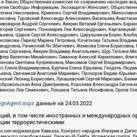
 и Закон, Общественная комиссия по сохранению наследия ак
звития Свободы Информации, Экозащита!-Женсовет, Общественн
Регина Николаевна, Кривенко Сергей Владимирович, Милославс
совна, Туровский Александр Алексеевич, Васильева Анастасия
Пивоваров Андрей Сергеевич, Аверин Виталий Евгеньевич, Бара
горий Сергеевич, Пономарев Лев Александрович, Каргалицкий 
ньевна, Щаров Сергей Алексадрович, Цирульников Борис Альбер
ислакова-Паркер Марина Петровна, Кочеткова Татьяна Владими
сандровна, Рачинский Ян Збигневич, Жемкова Елена Борисовна,
лана Сергеевна, Аверин Владимир Анатольевич, Щур Татьяна М
фтер Валентин Михайлович, Симонов Алексей Кириллович, Флиг
женова Светлана Куприяновна, Максимов Сергей Владимирович, 
кс Елена Владимировна, Буртина Елена Юрьевна, Гендель Людм
евна, Свечников Анатолий Мариевич, Прохоров Вадим Юрьевич
инский Леонид Борисович, Лукашевский Сергей Маркович, Бахм
Добровольская Анна Дмитриевна, Королева Александра Евгенье
евинсон Лев Семенович, Локшина Татьяна Иосифовна, Орлов Ол
ignAgent.aspx
данные на
24.03.2022
ций, в том числе иностранных и международных ор
ции террористическими:
ил моджахедов Кавказа, Конгресс народов Ичкерии и Дагеста
ламского освобождения, Лашкар-И-Тайба, Исламская группа, Дв