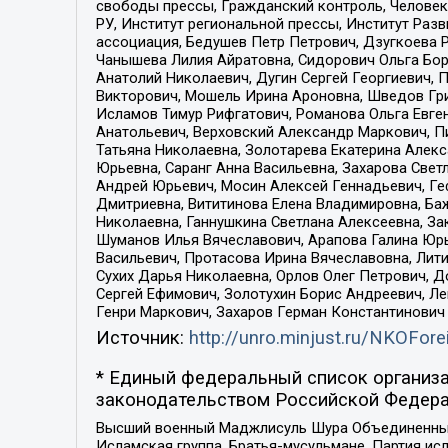
свободы прессы, Гражданский контроль, Человек
РУ, Институт региональной прессы, Институт Ра
ассоциация, Бедушев Петр Петрович, Дзугкоева 
Чанышева Лилия Айратовна, Сидорович Ольга Бори
Анатолий Николаевич, Дугин Сергей Георгиевич, 
Викторович, Мошель Ирина Ароновна, Шведов Гри
Исламов Тимур Рифгатович, Романова Ольга Евге
Анатольевич, Верховский Александр Маркович, П
Татьяна Николаевна, Золотарева Екатерина Алек
Юрьевна, Саранг Анна Васильевна, Захарова Свет
Андрей Юрьевич, Мосин Алексей Геннадьевич, Ге
Дмитриевна, Вититинова Елена Владимировна, Ба
Николаевна, Ганнушкина Светлана Алексеевна, За
Шуманов Илья Вячеславович, Арапова Галина Юрь
Васильевич, Протасова Ирина Вячеславовна, Лит
Сухих Дарья Николаевна, Орлов Олег Петрович, 
Сергей Ефимович, Золотухин Борис Андреевич, Л
Генри Маркович, Захаров Герман Константинович
Источник:
http://unro.minjust.ru/NKOFore
* Единый федеральный список организа
законодательством Российской Федера
Высший военный Маджлисуль Шура Объединенных с
Исламская группа, Братья-мусульмане, Партия ис