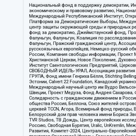
Национальный фонд в поддержку демократии, Ин
экономическому и правовому развитию, Национ
Международный Республиканский Институт, Откры
Платформа за Демократические Выборы, Междуна
центр защиты окружающей среды и природных ресу
фонд за демократию, Джеймстаунский фонд, Прож
Фалуньгун, Фалуньгун, Коалиция по расследован
Фалуньгун, Пражский гражданский центр, Ассоци
русскоязычных европейцев, Немецко-русский об
России, Компания свободы информации, Проект М
Христианской Церкви, Новое Поколение, Духовн
Институт Саентологических Предприятий, Церков
СВОБОДНЫЙ ИДЕЛЬ-УРАЛ, Ассоциация развития ж
ГРУПА, Фонд имени Генриха Бёлля, Stichting Bellin
Эстонии, Calvert 22 Foundation, Канадский укра
Международный научный центр им Вудро Вильсона
Швеции, Проект Медуза, Фонд Андрея Сахарова, Ф
Солидарность с гражданским движением в России 
общества Россия, Беллона, Союз жителей острово
церквей TCCN, Агора, Всемирный фонд природы, B
Белорусский дом прав человека имени Бориса Зво
TVR Studios, ТВ Дождь, Центр европейских иссл
Россию, Свободная Бурятия, Uralic, UnKremlin, 
Развития, Комитет-2024, Центрально-Европейски