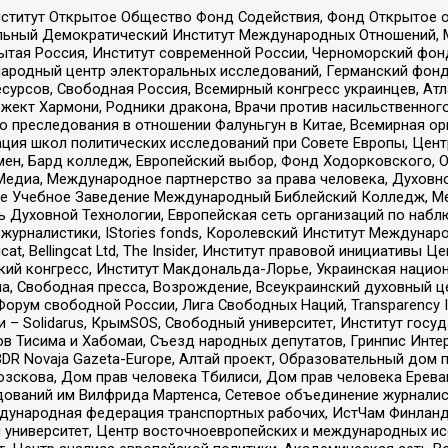
ститут Открытое Общество Фонд Содействия, Фонд Открытое 
альный Демократический Институт Международных Отношений,
тая Россия, Институт современной России, Черноморский фонд
родный центр электоральных исследований, Германский фонд
рсов, Свободная Россия, Всемирный конгресс украинцев, Атла
ект Хармони, Родники дракона, Врачи против насильственного
ию преследования в отношении Фалуньгун в Китае, Всемирная о
ация школ политических исследований при Совете Европы, Цен
мен, Бард колледж, Европейский выбор, Фонд Ходорковского,
едиа, Международное партнерство за права человека, Духовно
ое Учебное Заведение Международный Библейский Колледж, М
ь Духовной Технологии, Европейская сеть организаций по наб
урналистики, IStories fonds, Королевский Институт Между
gcat, Bellingcat Ltd, The Insider, Институт правовой инициатив
инский конгресс, Институт Макдональда-Лорье, Украинская нац
, Свободная пресса, Возрождение, Всеукраинский духовный цен
орум свободной России, Лига Свободных Наций, Transparеncy I
– Solidarus, КрымSOS, Свободный университет, Институт госу
в Тисима и Хабомаи, Съезд народных депутатов, Гринпис Инте
DR Novaja Gazeta-Europe, Алтай проект, Образовательный дом 
зскова, Дом прав человека Тбилиси, Дом прав человека Ерева
едований им Вилфрида Мартенса, Сетевое объединение журнали
Международная федерация транспортных рабочих, ИстЧам Финлан
й университет, Центр восточноевропейских и международных и