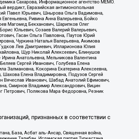
адемика Сахарова, Информационное агентство МЕМО.
ый вердикт, Евразийская антимонопольная
кий Павел Юрьевич, Шнырова Ольга Вадимовна,
 Евгеньевна, Ривина Анна Валерьевна, Бойко
хоев Магомед Бекханович, Шарипков Олег
Борис Юльевич, Созаев Валерий Валерьевич,
тович, Гасан Ольга Павловна, Паутов Юрий
ровна, Чуркина Наталья Валерьевна, Акимова
 Гудков Лев Дмитриевич, Илларионова Юлия
ихайловна, Щур Николай Алексеевич, Блинушов
е Ирина Анатольевна, Мельникова Валентина
Беляев Сергей Иванович, Голубева Елена
ила Залмановна, Кокорина Екатерина Алексеевна,
, Шахова Елена Владимировна, Подузов Сергей
ин Вячеслав Иванович, Шабад Анатолий Ефимович,
вна, Смирнов Владимир Александрович, Вицин
ег Петрович, Полякова Мара Федоровна, Резник
ганизаций, признанных в соответствии с
на, База, Асбат аль-Ансар, Священная война,
ижение Талибан, Исламская партия Туркестана,