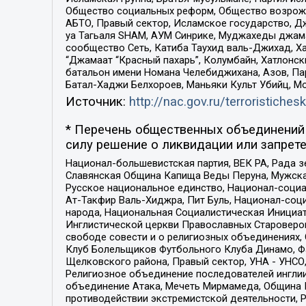
Общество социальных реформ, Общество возрожд
АБТО, Правый сектор, Исламское государство, Д
уа Тагьаля SHAM, АУМ Синрике, Муджахеды джама
сообщество Сеть, Катиба Таухид валь-Джихад, Хай
“Джамаат “Красный пахарь”, Колумбайн, Хатлонск
батальон имени Номана Челебиджихана, Азов, Па
Батал-Хаджи Белхороев, Маньяки Культ Убийц, М
Источник:
http://nac.gov.ru/terroristichesk
* Перечень общественных объединений 
силу решение о ликвидации или запрете
Национал-большевистская партия, ВЕК РА, Рада 
Славянская Община Капища Веды Перуна, Мужская
Русское национальное единство, Национал-социа
Ат-Такфир Валь-Хиджра, Пит Буль, Национал-соц
народа, Национальная Социалистическая Инициат
Инглистической церкви Православных Староверов
свободе совести и о религиозных объединениях,
Клуб Болельщиков Футбольного Клуба Динамо, Фа
Щелковского района, Правый сектор, УНА - УНСО, У
Религиозное объединение последователей инглии
объединение Атака, Мечеть Мирмамеда, Община К
противодействии экстремистской деятельности, 