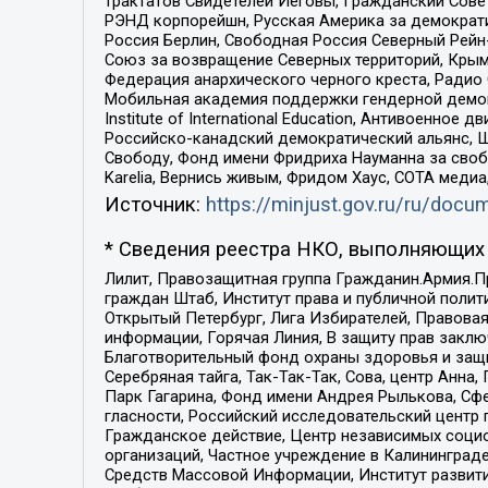
трактатов Свидетелей Иеговы, Гражданский Совет
РЭНД корпорейшн, Русская Америка за демократи
Россия Берлин, Свободная Россия Северный Рейн-В
Союз за возвращение Северных территорий, Крымско
Федерация анархического черного креста, Радио
Мобильная академия поддержки гендерной демократи
Institute of International Education, Антивоенн
Российско-канадский демократический альянс, 
Свободу, Фонд имени Фридриха Науманна за свобо
Karelia, Вернись живым, Фридом Хаус, СОТА меди
Источник:
https://minjust.gov.ru/ru/doc
* Сведения реестра НКО, выполняющих 
Лилит, Правозащитная группа Гражданин.Армия.П
граждан Штаб, Институт права и публичной поли
Открытый Петербург, Лига Избирателей, Правова
информации, Горячая Линия, В защиту прав закл
Благотворительный фонд охраны здоровья и защи
Серебряная тайга, Так-Так-Так, Сова, центр Анн
Парк Гагарина, Фонд имени Андрея Рылькова, Сф
гласности, Российский исследовательский центр 
Гражданское действие, Центр независимых соци
организаций, Частное учреждение в Калининград
Средств Массовой Информации, Институт развити