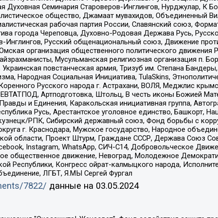
 Духовная Семинария Староверов-Инглингов, Нурджулар, К Бо
листическое общество, Джамаат мувахидов, Объединенный Вил
иалистическая рабочая партия России, Славянский союз, Форма
ива города Череповца, Духовно-Родовая Держава Русь, Русск
-Инглингов, Русский общенациональный союз, Движение против
 Омская организация общественного политического движения Р
йзрахманисты, Мусульманская религиозная организация п. Бо
краинская повстанческая армия, Тризуб им. Степана Бандеры, Бр
зма, Народная Социальная Инициатива, TulaSkins, Этнополитич
оренного Русского народа г. Астрахани, ВОЛЯ, Меджлис крымс
РЕВТАТПОД, Артподготовка, Штольц, В честь иконы Божией Мате
равды и Единения, Каракольская инициативная группа, Автогра
спублика Русь, Арестантское уголовное единство, Башкорт, Наци
окузнецк/РПК, Сибирский державный союз, Фонд борьбы с кор
округа г. Краснодара, Мужское государство, Народное объедин
ой области, Проект Штурм, Граждане СССР, Держава Союз Сов
Facebook, Instagram, WhatsApp, СИЧ-С14, Добровольческое Движ
ское общественное движение, Невоград, Молодежное Демократ
ой Республики, Конгресс ойрат-калмыцкого народа, Исполнит
бъединение, ЛГБТ, Я.МЫ Сергей Фургал
uments/7822/
данные на
03.05.2024