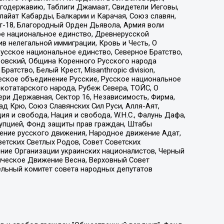
годержавию, Таблиги Джамаат, Свидетели Иеговы,
айат Кабарды, Балкарии и Карачая, Союз славян,
т-18, Благородный Орден Дьявола, Армия воли
ое национальное единство, Древнерусской
 нелегальной иммиграции, Кровь и Честь, О
усское национальное единство, Северное Братство,
ровский, Община Коренного Русского народа
атство, Белый Крест, Misanthropic division,
еское объединение Русские, Русское национальное
котатарского народа, Рубеж Севера, ТОЙС, О
ри Державная, Сектор 16, Независимость, Фирма,
д Крю, Союз Славянских Сил Руси, Алля-Аят,
я и свобода, Нация и свобода, W.H.С., Фалунь Дафа,
рупцией, Фонд защиты прав граждан, Штабы
ение русского движения, Народное движение Адат,
етских Светлых Родов, Совет Советских
ение Организации украинских националистов, Черный
ическое Движение Весна, Верховный Совет
ельный комитет совета народных депутатов