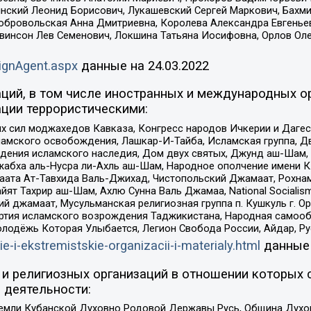
инский Леонид Борисович, Лукашевский Сергей Маркович, Бахм
Добровольская Анна Дмитриевна, Королева Александра Евгенье
евинсон Лев Семенович, Локшина Татьяна Иосифовна, Орлов Ол
ignAgent.aspx
данные на
24.03.2022
ций, в том числе иностранных и международных ор
ции террористическими:
ил моджахедов Кавказа, Конгресс народов Ичкерии и Дагеста
ламского освобождения, Лашкар-И-Тайба, Исламская группа, Дв
ения исламского наследия, Дом двух святых, Джунд аш-Шам, 
жабха аль-Нусра ли-Ахль аш-Шам, Народное ополчение имени К.
ата Ат-Тавхида Валь-Джихад, Чистопольский Джамаат, Рохнам
ят Тахрир аш-Шам, Ахлю Сунна Валь Джамаа, National Socialism
ий джамаат, Мусульманская религиозная группа п. Кушкуль г. 
ртия исламского возрождения Таджикистана, Народная самооб
олодёжь Которая Улыбается, Легион Свобода России, Айдар, Р
ie-i-ekstremistskie-organizacii-i-materialy.html
данные
и религиозных организаций в отношении которых 
 деятельности:
земли Кубанской Духовно Родовой Державы Русь, Община Духо