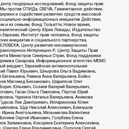
 Центр гендерных исследований, Фонд защиты прав
 Мы против СПИДа, СВЕЧА, Гуманитарное действие,
ддержки и содействия развитию средств массовой
р социально-информационных инициатив Действие,
 и их семьям, Фонд Тольятти, Новое время,
, Аналитический Центр Юрия Левады, Издательство
 Евразии, Институт прав человека, Фонд защиты
ких инициатив и социального партнерства,
ЕЛОВЕКА, Центр развития некоммерческих
 Трансперенси Интернешнл-Р, Центр Защиты Прав
овета Министров Северных Стран, Фонд поддержки
адемика Сахарова, Информационное агентство МЕМО.
ый вердикт, Евразийская антимонопольная
кий Павел Юрьевич, Шнырова Ольга Вадимовна,
 Евгеньевна, Ривина Анна Валерьевна, Бойко
хоев Магомед Бекханович, Шарипков Олег
Борис Юльевич, Созаев Валерий Валерьевич,
тович, Гасан Ольга Павловна, Паутов Юрий
ровна, Чуркина Наталья Валерьевна, Акимова
 Гудков Лев Дмитриевич, Илларионова Юлия
ихайловна, Щур Николай Алексеевич, Блинушов
е Ирина Анатольевна, Мельникова Валентина
Беляев Сергей Иванович, Голубева Елена
ила Залмановна, Кокорина Екатерина Алексеевна,
, Шахова Елена Владимировна, Подузов Сергей