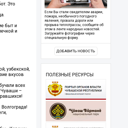
от. Это
Если Вы стали свидетелем аварии,
а.
пожара, необычного погодного
явления, провала дороги или
е быт и
прорыва теплотрассы, сообщите об
этом в ленте народных новостей.
печкой и
Загружайте фотографии через
специальную форму.
ДОБАВИТЬ НОВОСТЬ
й, узбекской,
азие вкусов
ПОЛЕЗНЫЕ РЕСУРСЫ
бучали всех
 Чуваши –
бравшихся!
 Волгограда!
ги,