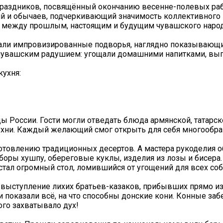
праздников, посвящённый окончанию весенне-полевых раб
ий и обычаев, подчеркивающий значимость коллективного
ю между прошлым, настоящим и будущим чувашского народ
вали импровизированные подворья, наглядно показывающи
с чувашским радушием: угощали домашними напитками, вы
кухня:
 России. Гости могли отведать блюда армянской, татарско
 кухни. Каждый желающий смог открыть для себя многообр
товлению традиционных десертов. А мастера рукоделия о
ры хушпу, обереговые куклы, изделия из лозы и бисера.
стал огромный стол, ломившийся от угощений для всех со
выступление лихих братьев-казаков, прибывших прямо из
и показали всё, на что способны донские кони. Конные забе
ого захватывало дух!