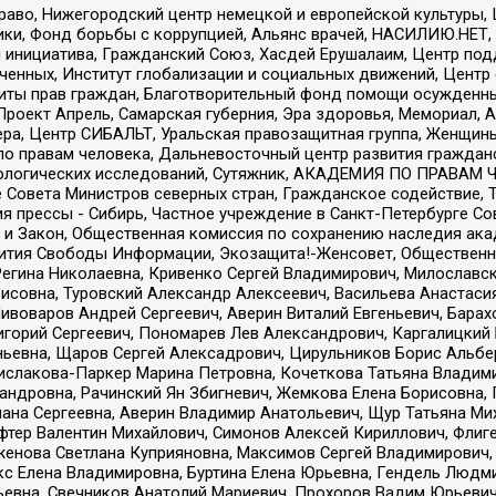
раво, Нижегородский центр немецкой и европейской культуры,
тики, Фонд борьбы с коррупцией, Альянс врачей, НАСИЛИЮ.НЕТ,
я инициатива, Гражданский Союз, Хасдей Ерушалаим, Центр по
юченных, Институт глобализации и социальных движений, Цент
ты прав граждан, Благотворительный фонд помощи осужденным
а, Проект Апрель, Самарская губерния, Эра здоровья, Мемориал
ера, Центр СИБАЛЬТ, Уральская правозащитная группа, Женщины
по правам человека, Дальневосточный центр развития гражданс
ологических исследований, Сутяжник, АКАДЕМИЯ ПО ПРАВАМ Ч
е Совета Министров северных стран, Гражданское содействие,
я прессы - Сибирь, Частное учреждение в Санкт-Петербурге С
 и Закон, Общественная комиссия по сохранению наследия ак
звития Свободы Информации, Экозащита!-Женсовет, Общественн
Регина Николаевна, Кривенко Сергей Владимирович, Милославс
совна, Туровский Александр Алексеевич, Васильева Анастасия
Пивоваров Андрей Сергеевич, Аверин Виталий Евгеньевич, Бара
горий Сергеевич, Пономарев Лев Александрович, Каргалицкий 
ньевна, Щаров Сергей Алексадрович, Цирульников Борис Альбер
ислакова-Паркер Марина Петровна, Кочеткова Татьяна Владими
сандровна, Рачинский Ян Збигневич, Жемкова Елена Борисовна,
лана Сергеевна, Аверин Владимир Анатольевич, Щур Татьяна М
фтер Валентин Михайлович, Симонов Алексей Кириллович, Флиг
женова Светлана Куприяновна, Максимов Сергей Владимирович, 
кс Елена Владимировна, Буртина Елена Юрьевна, Гендель Людм
евна, Свечников Анатолий Мариевич, Прохоров Вадим Юрьевич