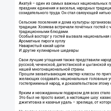
Акатуй – один из самых важных национальных 
праздник единения и веселья, народных традиц
созидательного труда. Он стал связующей нить
Сельские поселения и дома культуры организо
традиции. Хозяева встречали почётных гостей 
традиционными блюдами.
Особый восторг у гостей вызвала национальная 
Ароматные пироги хуплу
Наваристый какай шӯрпи
И другие кулинарные шедевры
Свои лучшие угощения также представили народы
русской, чеченской, дагестанской и цыганской
нашей многонациональной страны.
Прошли захватывающие мастер-классы по приго
желающих создавать национальные головные убо
гостеприимный народ, и доказательством этому 
Ярким и неожиданным подарком для всех стало 
Это был не просто визит, а настоящее шоу: казак
джигитовка и казачья удаль – зрелище, от котор