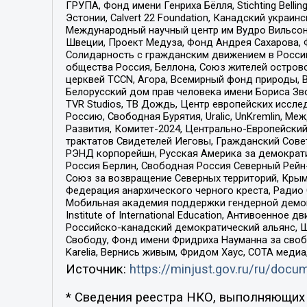
ГРУПА, Фонд имени Генриха Бёлля, Stichting Bellin
Эстонии, Calvert 22 Foundation, Канадский укра
Международный научный центр им Вудро Вильсона
Швеции, Проект Медуза, Фонд Андрея Сахарова, Ф
Солидарность с гражданским движением в России 
общества Россия, Беллона, Союз жителей острово
церквей TCCN, Агора, Всемирный фонд природы, B
Белорусский дом прав человека имени Бориса Зво
TVR Studios, ТВ Дождь, Центр европейских иссл
Россию, Свободная Бурятия, Uralic, UnKremlin, 
Развития, Комитет-2024, Центрально-Европейски
трактатов Свидетелей Иеговы, Гражданский Совет
РЭНД корпорейшн, Русская Америка за демократи
Россия Берлин, Свободная Россия Северный Рейн-В
Союз за возвращение Северных территорий, Крымско
Федерация анархического черного креста, Радио
Мобильная академия поддержки гендерной демократи
Institute of International Education, Антивоенн
Российско-канадский демократический альянс, 
Свободу, Фонд имени Фридриха Науманна за свобо
Karelia, Вернись живым, Фридом Хаус, СОТА меди
Источник:
https://minjust.gov.ru/ru/doc
* Сведения реестра НКО, выполняющих 