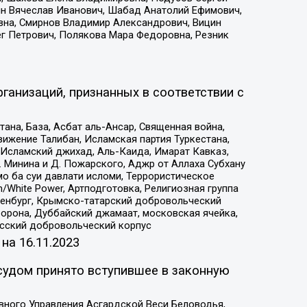
ин Вячеслав Иванович, Шабад Анатолий Ефимович,
вна, Смирнов Владимир Александрович, Вицин
ег Петрович, Полякова Мара Федоровна, Резник
ганизаций, признанных в соответствии с
на, База, Асбат аль-Ансар, Священная война,
ижение Талибан, Исламская партия Туркестана,
Исламский джихад, Аль-Каида, Имарат Кавказ,
 Минина и Д. Пожарского, Аджр от Аллаха Субхану
о ба суи давлати исломи, Террористическое
/White Power, Артподготовка, Религиозная группа
Оренбург, Крымско-татарский добровольческий
орона, Дуббайский джамаат, московская ячейка,
усский добровольческий корпус
 на
16.11.2023
судом принято вступившее в законную
вного Управления Асгардской Веси Беловодья,