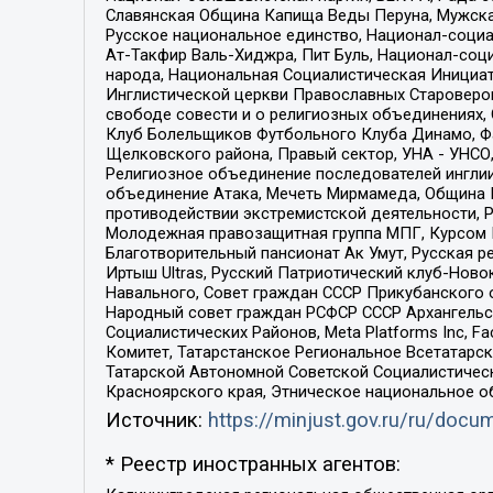
Славянская Община Капища Веды Перуна, Мужская
Русское национальное единство, Национал-социа
Ат-Такфир Валь-Хиджра, Пит Буль, Национал-соц
народа, Национальная Социалистическая Инициат
Инглистической церкви Православных Староверов
свободе совести и о религиозных объединениях,
Клуб Болельщиков Футбольного Клуба Динамо, Фа
Щелковского района, Правый сектор, УНА - УНСО, У
Религиозное объединение последователей инглии
объединение Атака, Мечеть Мирмамеда, Община К
противодействии экстремистской деятельности, 
Молодежная правозащитная группа МПГ, Курсом П
Благотворительный пансионат Ак Умут, Русская ре
Иртыш Ultras, Русский Патриотический клуб-Нов
Навального, Совет граждан СССР Прикубанского 
Народный совет граждан РСФСР СССР Архангельск
Социалистических Районов, Meta Platforms Inc, 
Комитет, Татарстанское Региональное Всетатар
Татарской Автономной Советской Социалистическ
Красноярского края, Этническое национальное о
Источник:
https://minjust.gov.ru/ru/doc
* Реестр иностранных агентов: