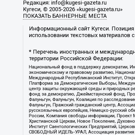
Редакция: info@kugesi-gazeta.ru
Кугеси, © 2005-2026 «kugesi-gazeta.ru»
ПОКАЗАТЬ БАННЕРНЫЕ МЕСТА
Информационный сайт Кугеси. Позиция р
использовании текстовых материалов с 
* Перечень иностранных и международн
территории Российской Федерации:
Национальный фонд в поддержку демократии, Ин
экономическому и правовому развитию, Национ
Международный Республиканский Институт, Откры
Платформа за Демократические Выборы, Междуна
центр защиты окружающей среды и природных ресу
фонд за демократию, Джеймстаунский фонд, Прож
Фалуньгун, Фалуньгун, Коалиция по расследован
Фалуньгун, Пражский гражданский центр, Ассоци
русскоязычных европейцев, Немецко-русский об
России, Компания свободы информации, Проект М
Христианской Церкви, Новое Поколение, Духовн
Институт Саентологических Предприятий, Церков
СВОБОДНЫЙ ИДЕЛЬ-УРАЛ, Ассоциация развития ж