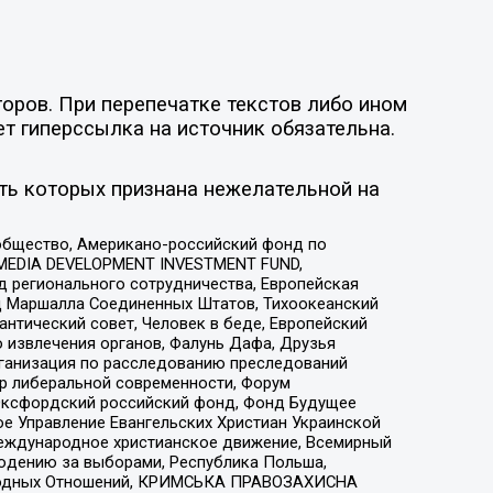
оров. При перепечатке текстов либо ином
ет гиперссылка на источник обязательна.
ть которых признана нежелательной на
общество, Американо-российский фонд по
 MEDIA DEVELOPMENT INVESTMENT FUND,
 регионального сотрудничества, Европейская
 Маршалла Соединенных Штатов, Тихоокеанский
нтический совет, Человек в беде, Европейский
 извлечения органов, Фалунь Дафа, Друзья
рганизация по расследованию преследований
тр либеральной современности, Форум
 Оксфордский российский фонд, Фонд Будущее
е Управление Евангельских Христиан Украинской
еждународное христианское движение, Всемирный
людению за выборами, Республика Польша,
народных Отношений, КРИМСЬКА ПРАВОЗАХИСНА