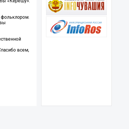
ьбы «Керешу».
й фольклором.
ивы
ественной
Спасибо всем,