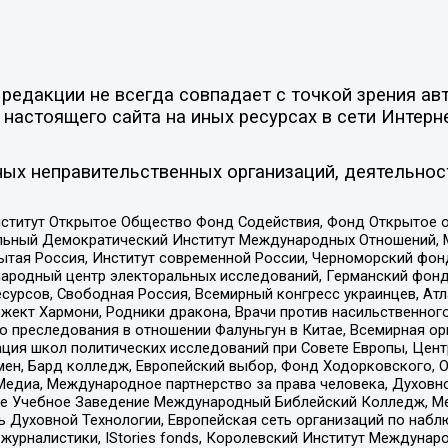
едакции не всегда совпадает с точкой зрения авт
настоящего сайта на иных ресурсах в сети Интерн
ых неправительственных организаций, деятельнос
ститут Открытое Общество Фонд Содействия, Фонд Открытое 
альный Демократический Институт Международных Отношений,
тая Россия, Институт современной России, Черноморский фонд
родный центр электоральных исследований, Германский фонд
рсов, Свободная Россия, Всемирный конгресс украинцев, Атла
ект Хармони, Родники дракона, Врачи против насильственного
ию преследования в отношении Фалуньгун в Китае, Всемирная о
ация школ политических исследований при Совете Европы, Цен
мен, Бард колледж, Европейский выбор, Фонд Ходорковского,
едиа, Международное партнерство за права человека, Духовно
ое Учебное Заведение Международный Библейский Колледж, М
ь Духовной Технологии, Европейская сеть организаций по наб
урналистики, IStories fonds, Королевский Институт Между