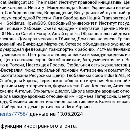
gcat, Bellingcat Ltd, The Insider, Институт правовой инициатив
инский конгресс, Институт Макдональда-Лорье, Украинская нац
, Свободная пресса, Возрождение, Всеукраинский духовный цен
орум свободной России, Лига Свободных Наций, Transparеncy I
– Solidarus, КрымSOS, Свободный университет, Институт госу
в Тисима и Хабомаи, Съезд народных депутатов, Гринпис Инте
DR Novaja Gazeta-Europe, Алтай проект, Образовательный дом 
зскова, Дом прав человека Тбилиси, Дом прав человека Ерева
едований им Вилфрида Мартенса, Сетевое объединение журнали
Международная федерация транспортных рабочих, ИстЧам Финлан
й университет, Центр восточноевропейских и международных и
, Центр анализа европейской политики, Академическая сеть Во
ю в России, Настоящая Россия, Глобальная сеть журналистов
естфалия, Фонд глобальной помощи, Антивоенный комитет России,
татарский Ресурсный Центр, Глобальный союз IndustriALL, Russi
 Свободная Европа, Германское общество изучения Восточной 
и и миротворчества, Форум имени Льва Копелева, American Counci
ое движение Антальи, Открытый диалог, Школа международных отн
Школа международных отношений им Нормана Патерсона, Центр
ду, Феминистское антивоенное сопротивление, Комитет независ
а, Либерально-демократическая Лига Украины
uments/7756/
данные на
13.05.2024
функции иностранного агента: