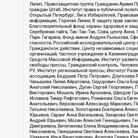
Лилит, Правозащитная группа Гражданин.Армия.П
граждан Штаб, Институт права и публичной поли
Открытый Петербург, Лига Избирателей, Правова
информации, Горячая Линия, В защиту прав закл
Благотворительный фонд охраны здоровья и защи
Серебряная тайга, Так-Так-Так, Сова, центр Анн
Парк Гагарина, Фонд имени Андрея Рылькова, Сф
гласности, Российский исследовательский центр 
Гражданское действие, Центр независимых соци
организаций, Частное учреждение в Калининград
Средств Массовой Информации, Институт развити
свободы прессы, Гражданский контроль, Человек
РУ, Институт региональной прессы, Институт Ра
ассоциация, Бедушев Петр Петрович, Дзугкоева 
Чанышева Лилия Айратовна, Сидорович Ольга Бори
Анатолий Николаевич, Дугин Сергей Георгиевич, 
Викторович, Мошель Ирина Ароновна, Шведов Гри
Исламов Тимур Рифгатович, Романова Ольга Евге
Анатольевич, Верховский Александр Маркович, П
Татьяна Николаевна, Золотарева Екатерина Алек
Юрьевна, Саранг Анна Васильевна, Захарова Свет
Андрей Юрьевич, Мосин Алексей Геннадьевич, Ге
Дмитриевна, Вититинова Елена Владимировна, Ба
Николаевна, Ганнушкина Светлана Алексеевна, За
Шуманов Илья Вячеславович, Арапова Галина Юрь