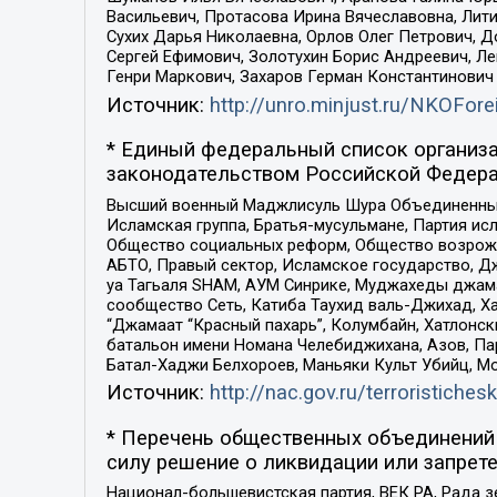
Васильевич, Протасова Ирина Вячеславовна, Лит
Сухих Дарья Николаевна, Орлов Олег Петрович, 
Сергей Ефимович, Золотухин Борис Андреевич, Л
Генри Маркович, Захаров Герман Константинович
Источник:
http://unro.minjust.ru/NKOFore
* Единый федеральный список организа
законодательством Российской Федера
Высший военный Маджлисуль Шура Объединенных с
Исламская группа, Братья-мусульмане, Партия ис
Общество социальных реформ, Общество возрожд
АБТО, Правый сектор, Исламское государство, Д
уа Тагьаля SHAM, АУМ Синрике, Муджахеды джама
сообщество Сеть, Катиба Таухид валь-Джихад, Хай
“Джамаат “Красный пахарь”, Колумбайн, Хатлонск
батальон имени Номана Челебиджихана, Азов, Па
Батал-Хаджи Белхороев, Маньяки Культ Убийц, М
Источник:
http://nac.gov.ru/terroristichesk
* Перечень общественных объединений 
силу решение о ликвидации или запрете
Национал-большевистская партия, ВЕК РА, Рада 