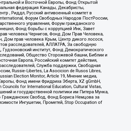
ы Центральной и Восточной Европы, Фонд Открытой
иональная федерация Канады, Декабристы,
тр , Риддл, Русский антивоенный комитет в
nternational, Форум Свободных Народов ПостРоссии,
дарственного управления, Форум гражданского
рнешнл, Фонд борьбы с коррупцией Инк, Завет
прав человека Чернигов, Фонд Дом Прав Человека,
н, Дом прав человека Крым, Центр дикого лосося,
стов расследователей, АЛЛАТРА, За свободную
д, Гудзоновский институт, Фонд Демократического
сследований, Общество Сторожевой башни, Библии и
сточная Европа, Российский комитет действия,
-расследователей, Служба поддержки, Свободная
 Russie-Libertes, La Asocicion de Rusos Libres,
an Election Monitor, Article 19, Мнение медиа,
Европы, Фонд имени Фридриха Эберта, XZ gGmbH,
ls for International Education, Cultural Vistas,
ошений и государственной политики им Питера Мунка,
 Гражданских Свобод, Фонд Бориса Немцова за
имости Ингушетии, Прометей, Stop Occupation of