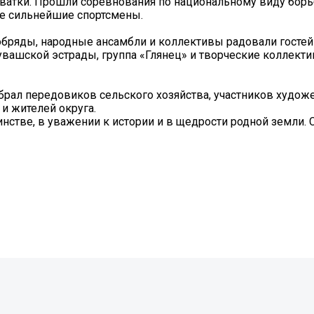
хватки. Прошли соревнования по национальному виду бор
ие сильнейшие спортсмены.
обряды, народные ансамбли и коллективы радовали госте
увашской эстрады, группа «Глянец» и творческие коллект
брал передовиков сельского хозяйства, участников худож
 и жителей округа.
нстве, в уважении к истории и в щедрости родной земли. 