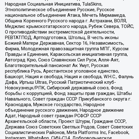
Народная Социальная Инициатива, TulaSkins,
Этнополитическое объединение Русские, Русское
национальное объединение Атака, Мечеть Мирмамеда,
Община Коренного Русского народа г. Астрахани, ВОЛЯ,
Меджлис крымскотатарского народа, Рубеж Севера, ТОЙС,
О противодействии экстремистской деятельности,
РЕВТАТПОД, Артподготовка, Штольц, В честь иконы
Божией Матери Державная, Сектор 16, Независимость,
Фирма, Молодежная правозащитная группа МПГ, Курсом
Правды и Единения, Каракольская инициативная группа,
Автоград Крю, Союз Славянских Сил Руси, Алля-Аят,
Благотворительный пансионат Ак Умут, Русская
республика Русь, Арестантское уголовное единство,
Башкорт, Нация и свобода, Нация и свобода, W.H.С., Фалунь
Дафа, Иртыш Ultras, Русский Патриотический клуб-
Новокузнецк/РПК, Сибирский державный союз, Фонд
борьбы с коррупцией, Фонд защиты прав граждан, Штабы
Навального, Совет граждан СССР Прикубанского округа г.
Краснодара, Мужское государство, Народное
объединение русского движения, Народное движение
Адат, Народный совет граждан РСФСР СССР
Архангельской области, Проект Штурм, Граждане СССР,
Держава Союз Советских Светлых Родов, Совет Советских
Социалистических Районов, Meta Platforms Inc, Facebook,
Instagram, WhatsApp, СИЧ-С14, Добровольческое