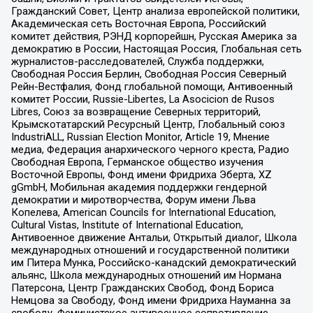
Гражданский Совет, Центр анализа европейской политики,
Академическая сеть Восточная Европа, Российский
комитет действия, РЭНД корпорейшн, Русская Америка за
демократию в России, Настоящая Россия, Глобальная сеть
журналистов-расследователей, Служба поддержки,
Свободная Россия Берлин, Свободная Россия Северный
Рейн-Вестфалия, Фонд глобальной помощи, Антивоенный
комитет России, Russie-Libertes, La Asocicion de Rusos
Libres, Союз за возвращение Северных территорий,
Крымскотатарский Ресурсный Центр, Глобальный союз
IndustriALL, Russian Election Monitor, Article 19, Мнение
медиа, Федерация анархического черного креста, Радио
Свободная Европа, Германское общество изучения
Восточной Европы, Фонд имени Фридриха Эберта, XZ
gGmbH, Мобильная академия поддержки гендерной
демократии и миротворчества, Форум имени Льва
Копелева, American Councils for International Education,
Cultural Vistas, Institute of International Education,
Антивоенное движение Антальи, Открытый диалог, Школа
международных отношений и государственной политики
им Питера Мунка, Российско-канадский демократический
альянс, Школа международных отношений им Нормана
Патерсона, Центр Гражданских Свобод, Фонд Бориса
Немцова за Свободу, Фонд имени Фридриха Науманна за