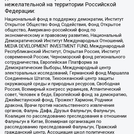
нежелательной на территории Российской
Федерации:
Национальный фонд в поддержку демократии, Институт
Открытое Общество Фонд Содействия, Фонд Открытое
общество, Американо-российский фонд по
экономическому и правовому развитию, Национальный
Демократический Институт Международных Отношений,
MEDIA DEVELOPMENT INVESTMENT FUND, Международный
Республиканский Институт, Открытая Россия, Институт
современной России, Черноморский фонд регионального
сотрудничества, Европейская Платформа за
Демократические Выборы, Международный центр
электоральных исследований, Германский фонд Маршалла
Соединенных Штатов, Тихоокеанский центр защиты
окружающей среды и природных ресурсов, Свободная
Россия, Всемирный конгресс украинцев, Атлантический
совет, Человек в беде, Европейский фонд за демократию,
Джеймстаунский фонд, Прожект Хармони, Родники
дракона, Врачи против насильственного извлечения
органов, Фалунь Дафа, Друзья Фалуньгун, Фалуньгун,
Коалиция по расследованию преследования в отношении
Фалуньгун в Китае, Всемирная организация по
расследованию преследований Фалуньгун, Пражский
гражданский центр, Ассоциация школ политических