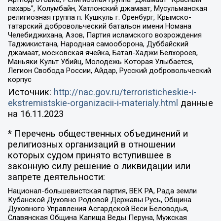
пахарь”, Колумбайн, Хатлонский джамаат, Мусульманская
религиозная группа п. Кушкуль г. Оренбург, Крымско-
татарский добровольческий батальон имени Номана
Челебиджихана, Азов, Партия исламского возрождения
Таджикистана, Народная самооборона, Дуббайский
джамаат, московская ячейка, Батал-Хаджи Белхороев,
Маньяки Культ Убийц, Молодёжь Которая Улыбается,
Легион Свобода России, Айдар, Русский добровольческий
корпус
Источник:
http://nac.gov.ru/terroristicheskie-i-
ekstremistskie-organizacii-i-materialy.html
данные
на
16.11.2023
* Перечень общественных объединений и
религиозных организаций в отношении
которых судом принято вступившее в
законную силу решение о ликвидации или
запрете деятельности:
Национал-большевистская партия, ВЕК РА, Рада земли
Кубанской Духовно Родовой Державы Русь, Община
Духовного Управления Асгардской Веси Беловодья,
Славянская Община Капища Веды Перуна, Мужская