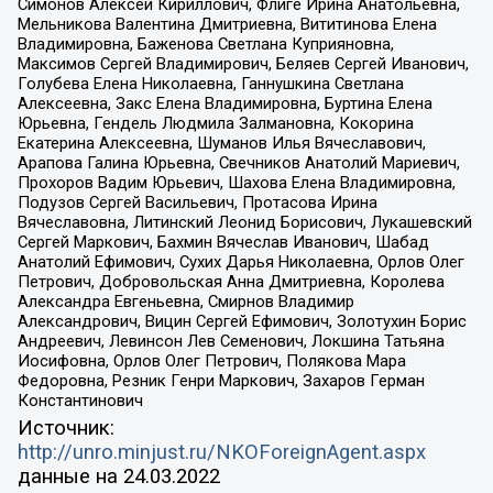
Симонов Алексей Кириллович, Флиге Ирина Анатольевна,
Мельникова Валентина Дмитриевна, Вититинова Елена
Владимировна, Баженова Светлана Куприяновна,
Максимов Сергей Владимирович, Беляев Сергей Иванович,
Голубева Елена Николаевна, Ганнушкина Светлана
Алексеевна, Закс Елена Владимировна, Буртина Елена
Юрьевна, Гендель Людмила Залмановна, Кокорина
Екатерина Алексеевна, Шуманов Илья Вячеславович,
Арапова Галина Юрьевна, Свечников Анатолий Мариевич,
Прохоров Вадим Юрьевич, Шахова Елена Владимировна,
Подузов Сергей Васильевич, Протасова Ирина
Вячеславовна, Литинский Леонид Борисович, Лукашевский
Сергей Маркович, Бахмин Вячеслав Иванович, Шабад
Анатолий Ефимович, Сухих Дарья Николаевна, Орлов Олег
Петрович, Добровольская Анна Дмитриевна, Королева
Александра Евгеньевна, Смирнов Владимир
Александрович, Вицин Сергей Ефимович, Золотухин Борис
Андреевич, Левинсон Лев Семенович, Локшина Татьяна
Иосифовна, Орлов Олег Петрович, Полякова Мара
Федоровна, Резник Генри Маркович, Захаров Герман
Константинович
Источник:
http://unro.minjust.ru/NKOForeignAgent.aspx
данные на
24.03.2022