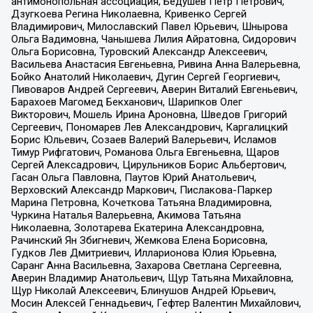
антимонопольная ассоциация, Бедушев Петр Петрович,
Дзугкоева Регина Николаевна, Кривенко Сергей
Владимирович, Милославский Павел Юрьевич, Шнырова
Ольга Вадимовна, Чанышева Лилия Айратовна, Сидорович
Ольга Борисовна, Туровский Александр Алексеевич,
Васильева Анастасия Евгеньевна, Ривина Анна Валерьевна,
Бойко Анатолий Николаевич, Дугин Сергей Георгиевич,
Пивоваров Андрей Сергеевич, Аверин Виталий Евгеньевич,
Барахоев Магомед Бекханович, Шарипков Олег
Викторович, Мошель Ирина Ароновна, Шведов Григорий
Сергеевич, Пономарев Лев Александрович, Каргалицкий
Борис Юльевич, Созаев Валерий Валерьевич, Исламов
Тимур Рифгатович, Романова Ольга Евгеньевна, Щаров
Сергей Алексадрович, Цирульников Борис Альбертович,
Гасан Ольга Павловна, Паутов Юрий Анатольевич,
Верховский Александр Маркович, Пислакова-Паркер
Марина Петровна, Кочеткова Татьяна Владимировна,
Чуркина Наталья Валерьевна, Акимова Татьяна
Николаевна, Золотарева Екатерина Александровна,
Рачинский Ян Збигневич, Жемкова Елена Борисовна,
Гудков Лев Дмитриевич, Илларионова Юлия Юрьевна,
Саранг Анна Васильевна, Захарова Светлана Сергеевна,
Аверин Владимир Анатольевич, Щур Татьяна Михайловна,
Щур Николай Алексеевич, Блинушов Андрей Юрьевич,
Мосин Алексей Геннадьевич, Гефтер Валентин Михайлович,