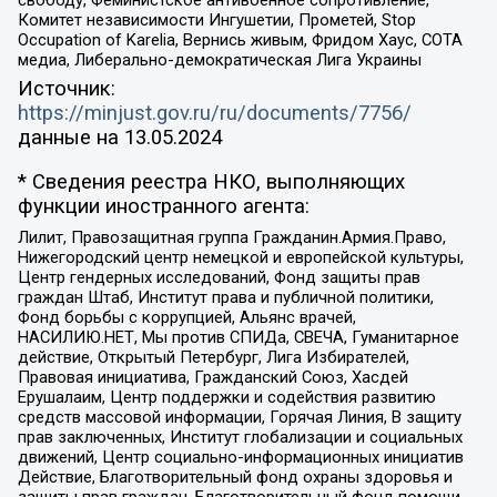
свободу, Феминистское антивоенное сопротивление,
Комитет независимости Ингушетии, Прометей, Stop
Occupation of Karelia, Вернись живым, Фридом Хаус, СОТА
медиа, Либерально-демократическая Лига Украины
Источник:
https://minjust.gov.ru/ru/documents/7756/
данные на
13.05.2024
* Сведения реестра НКО, выполняющих
функции иностранного агента:
Лилит, Правозащитная группа Гражданин.Армия.Право,
Нижегородский центр немецкой и европейской культуры,
Центр гендерных исследований, Фонд защиты прав
граждан Штаб, Институт права и публичной политики,
Фонд борьбы с коррупцией, Альянс врачей,
НАСИЛИЮ.НЕТ, Мы против СПИДа, СВЕЧА, Гуманитарное
действие, Открытый Петербург, Лига Избирателей,
Правовая инициатива, Гражданский Союз, Хасдей
Ерушалаим, Центр поддержки и содействия развитию
средств массовой информации, Горячая Линия, В защиту
прав заключенных, Институт глобализации и социальных
движений, Центр социально-информационных инициатив
Действие, Благотворительный фонд охраны здоровья и
защиты прав граждан, Благотворительный фонд помощи