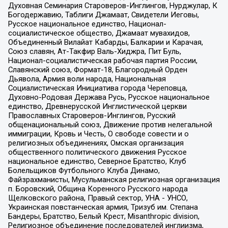
Духовная Семинария Староверов-Инглингов, Нурджулар, К
Богодержавию, Таблиги Джамаат, Свидетели Иеговы,
Русское национальное единство, Национал-
социалистическое общество, Джамаат мувахидов,
Объединенный Вилайат Кабарды, Балкарии и Карачая,
Союз славян, Ат-Такфир Валь-Хиджра, Пит Буль,
Национал-социалистическая рабочая партия России,
Славянский союз, Формат-18, Благородный Орден
Дьявола, Армия воли народа, Национальная
Социалистическая Инициатива города Череповца,
Духовно-Родовая Держава Русь, Русское национальное
единство, Древнерусской Инглистической церкви
Православных Староверов-Инглингов, Русский
общенациональный союз, Движение против нелегальной
иммиграции, Кровь и Честь, О свободе совести и о
религиозных объединениях, Омская организация
общественного политического движения Русское
национальное единство, Северное Братство, Клуб
Болельщиков Футбольного Клуба Динамо,
Файзрахманисты, Мусульманская религиозная организация
п. Боровский, Община Коренного Русского народа
Щелковского района, Правый сектор, УНА - УНСО,
Украинская повстанческая армия, Тризуб им. Степана
Бандеры, Братство, Белый Крест, Misanthropic division,
Религиозное объединение последователей инглиизма,