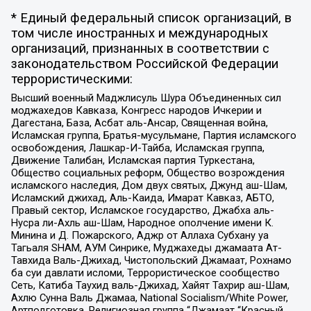
* Единый федеральный список организаций, в
том числе иностранных и международных
организаций, признанных в соответствии с
законодательством Российской Федерации
террористическими:
Высший военный Маджлисуль Шура Объединенных сил
моджахедов Кавказа, Конгресс народов Ичкерии и
Дагестана, База, Асбат аль-Ансар, Священная война,
Исламская группа, Братья-мусульмане, Партия исламского
освобождения, Лашкар-И-Тайба, Исламская группа,
Движение Талибан, Исламская партия Туркестана,
Общество социальных реформ, Общество возрождения
исламского наследия, Дом двух святых, Джунд аш-Шам,
Исламский джихад, Аль-Каида, Имарат Кавказ, АБТО,
Правый сектор, Исламское государство, Джабха аль-
Нусра ли-Ахль аш-Шам, Народное ополчение имени К.
Минина и Д. Пожарского, Аджр от Аллаха Субхану уа
Тагьаля SHAM, АУМ Синрике, Муджахеды джамаата Ат-
Тавхида Валь-Джихад, Чистопольский Джамаат, Рохнамо
ба суи давлати исломи, Террористическое сообщество
Сеть, Катиба Таухид валь-Джихад, Хайят Тахрир аш-Шам,
Ахлю Сунна Валь Джамаа, National Socialism/White Power,
Артподготовка, Религиозная группа “Джамаат “Красный