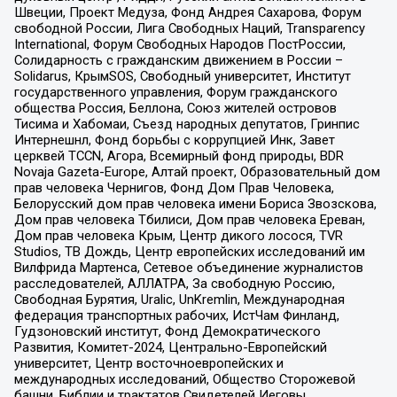
Швеции, Проект Медуза, Фонд Андрея Сахарова, Форум
свободной России, Лига Свободных Наций, Transparеncy
International, Форум Свободных Народов ПостРоссии,
Солидарность с гражданским движением в России –
Solidarus, КрымSOS, Свободный университет, Институт
государственного управления, Форум гражданского
общества Россия, Беллона, Союз жителей островов
Тисима и Хабомаи, Съезд народных депутатов, Гринпис
Интернешнл, Фонд борьбы с коррупцией Инк, Завет
церквей TCCN, Агора, Всемирный фонд природы, BDR
Novaja Gazeta-Europe, Алтай проект, Образовательный дом
прав человека Чернигов, Фонд Дом Прав Человека,
Белорусский дом прав человека имени Бориса Звозскова,
Дом прав человека Тбилиси, Дом прав человека Ереван,
Дом прав человека Крым, Центр дикого лосося, TVR
Studios, ТВ Дождь, Центр европейских исследований им
Вилфрида Мартенса, Сетевое объединение журналистов
расследователей, АЛЛАТРА, За свободную Россию,
Свободная Бурятия, Uralic, UnKremlin, Международная
федерация транспортных рабочих, ИстЧам Финланд,
Гудзоновский институт, Фонд Демократического
Развития, Комитет-2024, Центрально-Европейский
университет, Центр восточноевропейских и
международных исследований, Общество Сторожевой
башни, Библии и трактатов Свидетелей Иеговы,