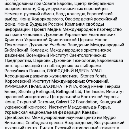
исследований при Совете Европы, Центр либеральной
современности, Форум русскоязычных европейцев,
Немецко-русский обмен, Бард колледж, Европейский
выбор, Фонд Ходорковского, Оксфордский российский
фонд, Фонд Будущее России, Компания свободы
информации, Проект Медиа, Международное партнерство
за права человека, Духовное Управление Евангельских
Христиан Украинской Христианской Церкви, Новое
Поколение, Духовное Учебное Заведение Международный
Библейский Колледж, Международное христианское
движение, Всемирный Институт Саентологических
Предприятий, Церковь Духовной Технологии, Европейская
сеть организаций по наблюдению за выборами,
Республика Польша, СВОБОДНЫЙ ИДЕЛЬ-УРАЛ,
Ассоциация развития журналистики, IStories fonds,
Королевский Институт Международных Отношений,
КРИМСЬКА ПРАВОЗАХИСНА ГРУПА, Фонд имени Генриха
Бёлля, Stichting Bellingcat, Bellingcat Ltd, The Insider, Институт
правовой инициативы Центральной и Восточной Европы,
Фонд Открытой Эстонии, Calvert 22 Foundation, Канадский
украинский конгресс, Институт Макдональда-Лорье,
Украинская национальная федерация Канады,
Декабристы, Международный научный центр им Вудро
Вильсона, Свободная пресса, Возрождение, Всеукраинский
духовный центр , Риддл, Русский антивоенный комитет в