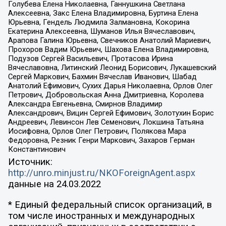
Голубева Елена Николаевна, Ганнушкина Светлана
Алексеевна, Закс Елена Владимировна, Буртина Елена
Юрьевна, Гендель Людмила Залмановна, Кокорина
Екатерина Алексеевна, Шуманов Илья Вячеславович,
Арапова Галина Юрьевна, Свечников Анатолий Мариевич,
Прохоров Вадим Юрьевич, Шахова Елена Владимировна,
Подузов Сергей Васильевич, Протасова Ирина
Вячеславовна, Литинский Леонид Борисович, Лукашевский
Сергей Маркович, Бахмин Вячеслав Иванович, Шабад
Анатолий Ефимович, Сухих Дарья Николаевна, Орлов Олег
Петрович, Добровольская Анна Дмитриевна, Королева
Александра Евгеньевна, Смирнов Владимир
Александрович, Вицин Сергей Ефимович, Золотухин Борис
Андреевич, Левинсон Лев Семенович, Локшина Татьяна
Иосифовна, Орлов Олег Петрович, Полякова Мара
Федоровна, Резник Генри Маркович, Захаров Герман
Константинович
Источник:
http://unro.minjust.ru/NKOForeignAgent.aspx
данные на
24.03.2022
* Единый федеральный список организаций, в
том числе иностранных и международных