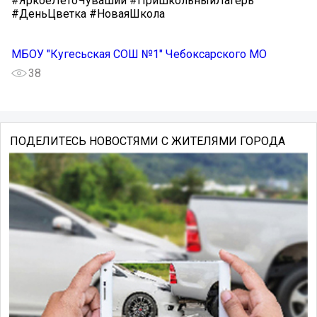
#ЯркоеЛетоЧувашии #ПришкольныйЛагерь
#ДеньЦветка #НоваяШкола
МБОУ "Кугесьская СОШ №1" Чебоксарского МО
38
ПОДЕЛИТЕСЬ НОВОСТЯМИ С ЖИТЕЛЯМИ ГОРОДА