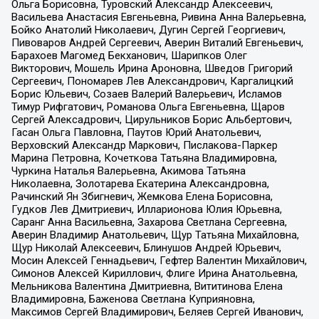
Ольга Борисовна, Туровский Александр Алексеевич,
Васильева Анастасия Евгеньевна, Ривина Анна Валерьевна,
Бойко Анатолий Николаевич, Дугин Сергей Георгиевич,
Пивоваров Андрей Сергеевич, Аверин Виталий Евгеньевич,
Барахоев Магомед Бекханович, Шарипков Олег
Викторович, Мошель Ирина Ароновна, Шведов Григорий
Сергеевич, Пономарев Лев Александрович, Каргалицкий
Борис Юльевич, Созаев Валерий Валерьевич, Исламов
Тимур Рифгатович, Романова Ольга Евгеньевна, Щаров
Сергей Алексадрович, Цирульников Борис Альбертович,
Гасан Ольга Павловна, Паутов Юрий Анатольевич,
Верховский Александр Маркович, Пислакова-Паркер
Марина Петровна, Кочеткова Татьяна Владимировна,
Чуркина Наталья Валерьевна, Акимова Татьяна
Николаевна, Золотарева Екатерина Александровна,
Рачинский Ян Збигневич, Жемкова Елена Борисовна,
Гудков Лев Дмитриевич, Илларионова Юлия Юрьевна,
Саранг Анна Васильевна, Захарова Светлана Сергеевна,
Аверин Владимир Анатольевич, Щур Татьяна Михайловна,
Щур Николай Алексеевич, Блинушов Андрей Юрьевич,
Мосин Алексей Геннадьевич, Гефтер Валентин Михайлович,
Симонов Алексей Кириллович, Флиге Ирина Анатольевна,
Мельникова Валентина Дмитриевна, Вититинова Елена
Владимировна, Баженова Светлана Куприяновна,
Максимов Сергей Владимирович, Беляев Сергей Иванович,