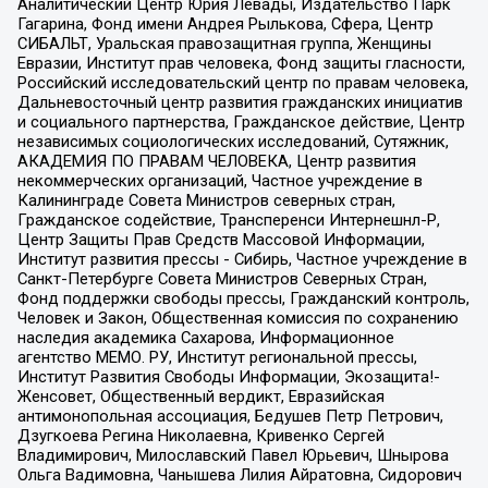
Аналитический Центр Юрия Левады, Издательство Парк
Гагарина, Фонд имени Андрея Рылькова, Сфера, Центр
СИБАЛЬТ, Уральская правозащитная группа, Женщины
Евразии, Институт прав человека, Фонд защиты гласности,
Российский исследовательский центр по правам человека,
Дальневосточный центр развития гражданских инициатив
и социального партнерства, Гражданское действие, Центр
независимых социологических исследований, Сутяжник,
АКАДЕМИЯ ПО ПРАВАМ ЧЕЛОВЕКА, Центр развития
некоммерческих организаций, Частное учреждение в
Калининграде Совета Министров северных стран,
Гражданское содействие, Трансперенси Интернешнл-Р,
Центр Защиты Прав Средств Массовой Информации,
Институт развития прессы - Сибирь, Частное учреждение в
Санкт-Петербурге Совета Министров Северных Стран,
Фонд поддержки свободы прессы, Гражданский контроль,
Человек и Закон, Общественная комиссия по сохранению
наследия академика Сахарова, Информационное
агентство МЕМО. РУ, Институт региональной прессы,
Институт Развития Свободы Информации, Экозащита!-
Женсовет, Общественный вердикт, Евразийская
антимонопольная ассоциация, Бедушев Петр Петрович,
Дзугкоева Регина Николаевна, Кривенко Сергей
Владимирович, Милославский Павел Юрьевич, Шнырова
Ольга Вадимовна, Чанышева Лилия Айратовна, Сидорович