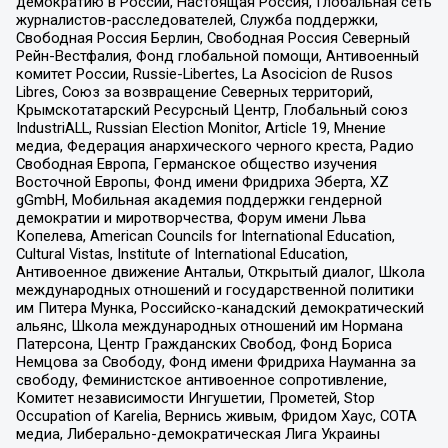
демократию в России, Настоящая Россия, Глобальная сеть
журналистов-расследователей, Служба поддержки,
Свободная Россия Берлин, Свободная Россия Северный
Рейн-Вестфалия, Фонд глобальной помощи, Антивоенный
комитет России, Russie-Libertes, La Asocicion de Rusos
Libres, Союз за возвращение Северных территорий,
Крымскотатарский Ресурсный Центр, Глобальный союз
IndustriALL, Russian Election Monitor, Article 19, Мнение
медиа, Федерация анархического черного креста, Радио
Свободная Европа, Германское общество изучения
Восточной Европы, Фонд имени Фридриха Эберта, XZ
gGmbH, Мобильная академия поддержки гендерной
демократии и миротворчества, Форум имени Льва
Копелева, American Councils for International Education,
Cultural Vistas, Institute of International Education,
Антивоенное движение Антальи, Открытый диалог, Школа
международных отношений и государственной политики
им Питера Мунка, Российско-канадский демократический
альянс, Школа международных отношений им Нормана
Патерсона, Центр Гражданских Свобод, Фонд Бориса
Немцова за Свободу, Фонд имени Фридриха Науманна за
свободу, Феминистское антивоенное сопротивление,
Комитет независимости Ингушетии, Прометей, Stop
Occupation of Karelia, Вернись живым, Фридом Хаус, СОТА
медиа, Либерально-демократическая Лига Украины