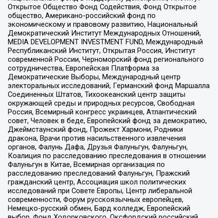
Открытое Общество Фонд Содействия, Фонд Открытое
общество, Американо-российский фонд по
экономическому и правовому развитию, Национальный
Демократический Институт Международных Отношений,
MEDIA DEVELOPMENT INVESTMENT FUND, Международный
Республиканский Институт, Открытая Россия, Институт
современной России, Черноморский фонд регионального
сотрудничества, Европейская Платформа за
Демократические Выборы, Международный центр
электоральных исследований, Германский фонд Маршалла
Соединенных Штатов, Тихоокеанский центр защиты
окружающей среды и природных ресурсов, Свободная
Россия, Всемирный конгресс украинцев, Атлантический
совет, Человек в беде, Европейский фонд за демократию,
Джеймстаунский фонд, Прожект Хармони, Родники
дракона, Врачи против насильственного извлечения
органов, Фалунь Дафа, Друзья Фалуньгун, Фалуньгун,
Коалиция по расследованию преследования в отношении
Фалуньгун в Китае, Всемирная организация по
расследованию преследований Фалуньгун, Пражский
гражданский центр, Ассоциация школ политических
исследований при Совете Европы, Центр либеральной
современности, Форум русскоязычных европейцев,
Немецко-русский обмен, Бард колледж, Европейский
выбор, Фонд Ходорковского, Оксфордский российский