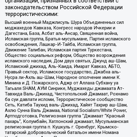
организаций, признанных в соответствии с
законодательством Российской Федерации
террористическими:
Высший военный Маджлисуль Шура Объединенных сил
моджахедов Кавказа, Конгресс народов Ичкерии и
Дагестана, База, Асбат аль-Ансар, Священная война,
Исламская группа, Братья-мусульмане, Партия исламского
освобождения, Лашкар-И-Тайба, Исламская группа,
Движение Талибан, Исламская партия Туркестана,
Общество социальных реформ, Общество возрождения
исламского наследия, Дом двух святых, Джунд аш-Шам,
Исламский джихад, Аль-Каида, Имарат Кавказ, АБТО,
Правый сектор, Исламское государство, Джабха аль-
Нусра ли-Ахль аш-Шам, Народное ополчение имени К.
Минина и Д. Пожарского, Аджр от Аллаха Субхану уа
Тагьаля SHAM, АУМ Синрике, Муджахеды джамаата Ат-
Тавхида Валь-Джихад, Чистопольский Джамаат, Рохнамо
ба суи давлати исломи, Террористическое сообщество
Сеть, Катиба Таухид валь-Джихад, Хайят Тахрир аш-Шам,
Ахлю Сунна Валь Джамаа, National Socialism/White Power,
Артподготовка, Религиозная группа “Джамаат “Красный
пахарь”, Колумбайн, Хатлонский джамаат, Мусульманская
религиозная группа п. Кушкуль г. Оренбург, Крымско-
татарский добровольческий батальон имени Номана