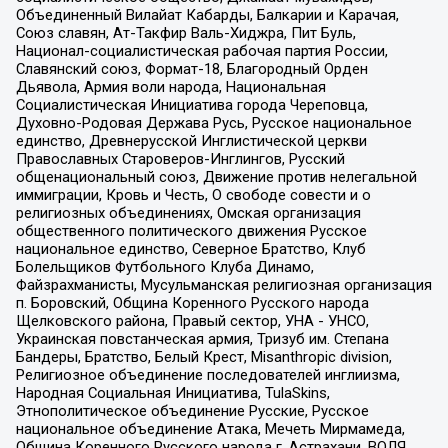
Объединенный Вилайат Кабарды, Балкарии и Карачая,
Союз славян, Ат-Такфир Валь-Хиджра, Пит Буль,
Национал-социалистическая рабочая партия России,
Славянский союз, Формат-18, Благородный Орден
Дьявола, Армия воли народа, Национальная
Социалистическая Инициатива города Череповца,
Духовно-Родовая Держава Русь, Русское национальное
единство, Древнерусской Инглистической церкви
Православных Староверов-Инглингов, Русский
общенациональный союз, Движение против нелегальной
иммиграции, Кровь и Честь, О свободе совести и о
религиозных объединениях, Омская организация
общественного политического движения Русское
национальное единство, Северное Братство, Клуб
Болельщиков Футбольного Клуба Динамо,
Файзрахманисты, Мусульманская религиозная организация
п. Боровский, Община Коренного Русского народа
Щелковского района, Правый сектор, УНА - УНСО,
Украинская повстанческая армия, Тризуб им. Степана
Бандеры, Братство, Белый Крест, Misanthropic division,
Религиозное объединение последователей инглиизма,
Народная Социальная Инициатива, TulaSkins,
Этнополитическое объединение Русские, Русское
национальное объединение Атака, Мечеть Мирмамеда,
Община Коренного Русского народа г. Астрахани, ВОЛЯ,