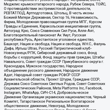
Меджлис крымскотатарского народа, Рубеж Севера, ТОЙС,
О противодействии экстремистской деятельности,
РЕВТАТПОД, Артподготовка, Штольц, В честь иконы
Божией Матери Державная, Сектор 16, Независимость,
Фирма, Молодежная правозащитная группа МПГ, Курсом
Правды и Единения, Каракольская инициативная группа,
Автоград Крю, Союз Славянских Сил Руси, Алля-Аят,
Благотворительный пансионат Ак Умут, Русская
республика Русь, Арестантское уголовное единство,
Башкорт, Нация и свобода, Нация и свобода, W.H.С., Фалунь
Дафа, Иртыш Ultras, Русский Патриотический клуб-
Новокузнецк/РПК, Сибирский державный союз, Фонд
борьбы с коррупцией, Фонд защиты прав граждан, Штабы
Навального, Совет граждан СССР Прикубанского округа г.
Краснодара, Мужское государство, Народное
объединение русского движения, Народное движение
Адат, Народный совет граждан РСФСР СССР
Архангельской области, Проект Штурм, Граждане СССР,
Держава Союз Советских Светлых Родов, Совет Советских
Социалистических Районов, Meta Platforms Inc, Facebook,
Instagram, WhatsApp, СИЧ-С14, Добровольческое
Движение Организации украинских националистов, Черный
Комитет, Татарстанское Региональное Всетатарское
общественное движение, Невоград, Молодежное