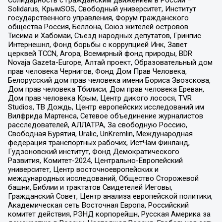
Солидарность с гражданским движением в России –
Solidarus, КрымSOS, Свободный университет, Институт
государственного управления, Форум гражданского
общества Россия, Беллона, Союз жителей островов
Тисима и Хабомаи, Съезд народных депутатов, Гринпис
Интернешнл, Фонд борьбы с коррупцией Инк, Завет
церквей TCCN, Агора, Всемирный фонд природы, BDR
Novaja Gazeta-Europe, Алтай проект, Образовательный дом
прав человека Чернигов, Фонд Дом Прав Человека,
Белорусский дом прав человека имени Бориса Звозскова,
Дом прав человека Тбилиси, Дом прав человека Ереван,
Дом прав человека Крым, Центр дикого лосося, TVR
Studios, ТВ Дождь, Центр европейских исследований им
Вилфрида Мартенса, Сетевое объединение журналистов
расследователей, АЛЛАТРА, За свободную Россию,
Свободная Бурятия, Uralic, UnKremlin, Международная
федерация транспортных рабочих, ИстЧам Финланд,
Гудзоновский институт, Фонд Демократического
Развития, Комитет-2024, Центрально-Европейский
университет, Центр восточноевропейских и
международных исследований, Общество Сторожевой
башни, Библии и трактатов Свидетелей Иеговы,
Гражданский Совет, Центр анализа европейской политики,
Академическая сеть Восточная Европа, Российский
комитет действия, РЭНД корпорейшн, Русская Америка за