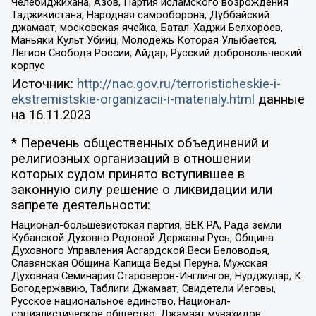
Челебиджихана, Азов, Партия исламского возрождения
Таджикистана, Народная самооборона, Дуббайский
джамаат, московская ячейка, Батал-Хаджи Белхороев,
Маньяки Культ Убийц, Молодёжь Которая Улыбается,
Легион Свобода России, Айдар, Русский добровольческий
корпус
Источник:
http://nac.gov.ru/terroristicheskie-i-
ekstremistskie-organizacii-i-materialy.html
данные
на
16.11.2023
* Перечень общественных объединений и
религиозных организаций в отношении
которых судом принято вступившее в
законную силу решение о ликвидации или
запрете деятельности:
Национал-большевистская партия, ВЕК РА, Рада земли
Кубанской Духовно Родовой Державы Русь, Община
Духовного Управления Асгардской Веси Беловодья,
Славянская Община Капища Веды Перуна, Мужская
Духовная Семинария Староверов-Инглингов, Нурджулар, К
Богодержавию, Таблиги Джамаат, Свидетели Иеговы,
Русское национальное единство, Национал-
социалистическое общество, Джамаат мувахидов,