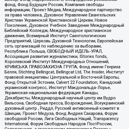
фонд, Фонд Будущее России, Компания свободы
информации, Проект Медиа, Международное партнерство
за права человека, Духовное Управление Евангельских
Христиан Украинской Христианской Церкви, Новое
Поколение, Духовное Учебное Заведение Международный
Библейский Колледж, Международное христианское
движение, Всемирный Институт Саентологических
Предприятий, Церковь Духовной Технологии, Европейская
сеть организаций по наблюдению за выборами,
Республика Польша, СВОБОДНЫЙ ИДЕЛЬ-УРАЛ,
Ассоциация развития журналистики, IStories fonds,
Королевский Институт Международных Отношений,
КРИМСЬКА ПРАВОЗАХИСНА ГРУПА, Фонд имени Генриха
Бёлля, Stichting Bellingcat, Bellingcat Ltd, The Insider, Институт
правовой инициативы Центральной и Восточной Европы,
Фонд Открытой Эстонии, Calvert 22 Foundation, Канадский
украинский конгресс, Институт Макдональда-Лорье,
Украинская национальная федерация Канады,
Декабристы, Международный научный центр им Вудро
Вильсона, Свободная пресса, Возрождение, Всеукраинский
духовный центр , Риддл, Русский антивоенный комитет в
Швеции, Проект Медуза, Фонд Андрея Сахарова, Форум
свободной России, Лига Свободных Наций, Transparеncy
International, Форум Свободных Народов ПостРоссии,