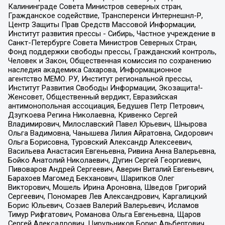
Калининграде Совета Министров северных стран,
Гражданское содействие, Трансперенси Интернешнл-Р,
Центр Защиты Прав Средств Массовой Информации,
Институт развития прессы - Сибирь, Частное учреждение в
Санкт-Петербурге Совета Министров Северных Стран,
Фонд поддержки свободы прессы, Гражданский контроль,
Человек и Закон, Общественная комиссия по сохранению
наследия академика Сахарова, Информационное
агентство МЕМО. РУ, Институт региональной прессы,
Институт Развития Свободы Информации, Экозащита!-
Женсовет, Общественный вердикт, Евразийская
антимонопольная ассоциация, Бедушев Петр Петрович,
Дзугкоева Регина Николаевна, Кривенко Сергей
Владимирович, Милославский Павел Юрьевич, Шнырова
Ольга Вадимовна, Чанышева Лилия Айратовна, Сидорович
Ольга Борисовна, Туровский Александр Алексеевич,
Васильева Анастасия Евгеньевна, Ривина Анна Валерьевна,
Бойко Анатолий Николаевич, Дугин Сергей Георгиевич,
Пивоваров Андрей Сергеевич, Аверин Виталий Евгеньевич,
Барахоев Магомед Бекханович, Шарипков Олег
Викторович, Мошель Ирина Ароновна, Шведов Григорий
Сергеевич, Пономарев Лев Александрович, Каргалицкий
Борис Юльевич, Созаев Валерий Валерьевич, Исламов
Тимур Рифгатович, Романова Ольга Евгеньевна, Щаров
Сергей Алексадрович, Цирульников Борис Альбертович,