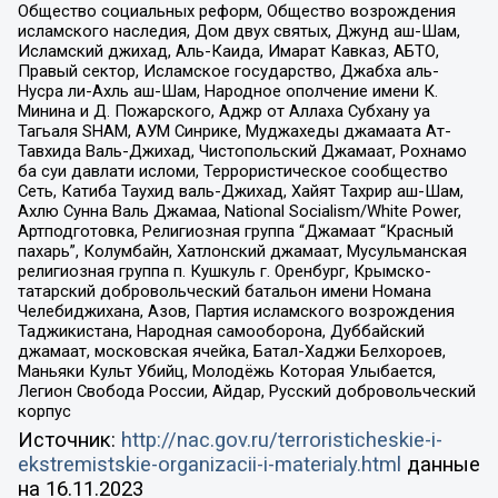
Общество социальных реформ, Общество возрождения
исламского наследия, Дом двух святых, Джунд аш-Шам,
Исламский джихад, Аль-Каида, Имарат Кавказ, АБТО,
Правый сектор, Исламское государство, Джабха аль-
Нусра ли-Ахль аш-Шам, Народное ополчение имени К.
Минина и Д. Пожарского, Аджр от Аллаха Субхану уа
Тагьаля SHAM, АУМ Синрике, Муджахеды джамаата Ат-
Тавхида Валь-Джихад, Чистопольский Джамаат, Рохнамо
ба суи давлати исломи, Террористическое сообщество
Сеть, Катиба Таухид валь-Джихад, Хайят Тахрир аш-Шам,
Ахлю Сунна Валь Джамаа, National Socialism/White Power,
Артподготовка, Религиозная группа “Джамаат “Красный
пахарь”, Колумбайн, Хатлонский джамаат, Мусульманская
религиозная группа п. Кушкуль г. Оренбург, Крымско-
татарский добровольческий батальон имени Номана
Челебиджихана, Азов, Партия исламского возрождения
Таджикистана, Народная самооборона, Дуббайский
джамаат, московская ячейка, Батал-Хаджи Белхороев,
Маньяки Культ Убийц, Молодёжь Которая Улыбается,
Легион Свобода России, Айдар, Русский добровольческий
корпус
Источник:
http://nac.gov.ru/terroristicheskie-i-
ekstremistskie-organizacii-i-materialy.html
данные
на
16.11.2023