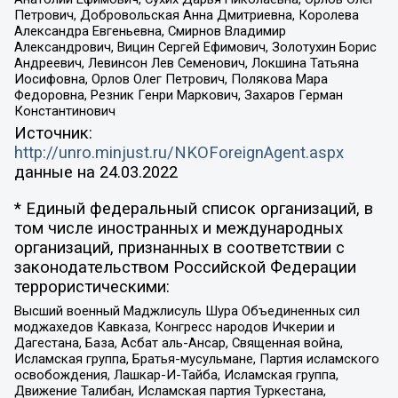
Петрович, Добровольская Анна Дмитриевна, Королева
Александра Евгеньевна, Смирнов Владимир
Александрович, Вицин Сергей Ефимович, Золотухин Борис
Андреевич, Левинсон Лев Семенович, Локшина Татьяна
Иосифовна, Орлов Олег Петрович, Полякова Мара
Федоровна, Резник Генри Маркович, Захаров Герман
Константинович
Источник:
http://unro.minjust.ru/NKOForeignAgent.aspx
данные на
24.03.2022
* Единый федеральный список организаций, в
том числе иностранных и международных
организаций, признанных в соответствии с
законодательством Российской Федерации
террористическими:
Высший военный Маджлисуль Шура Объединенных сил
моджахедов Кавказа, Конгресс народов Ичкерии и
Дагестана, База, Асбат аль-Ансар, Священная война,
Исламская группа, Братья-мусульмане, Партия исламского
освобождения, Лашкар-И-Тайба, Исламская группа,
Движение Талибан, Исламская партия Туркестана,