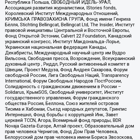
Республика Польша, СВОБОДНЫЙ ИДЕЛЬ-УРАЛ,
Ассоциация развития журналистики, IStories fonds,
Королевский Институт Международных Отношений,
КРИМСЬКА ПРАВОЗАХИСНА ГРУПА, Фонд имени Генриха
Бёлля, Stichting Bellingcat, Bellingcat Ltd, The Insider, Институт
правовой инициативы Центральной и Восточной Европы,
Фонд Открытой Эстонии, Calvert 22 Foundation, Канадский
украинский конгресс, Институт Макдональда-Лорье,
Украинская национальная федерация Канады,
Декабристы, Международный научный центр им Вудро
Вильсона, Свободная пресса, Возрождение, Всеукраинский
духовный центр , Риддл, Русский антивоенный комитет в
Швеции, Проект Медуза, Фонд Андрея Сахарова, Форум
свободной России, Лига Свободных Наций, Transparеncy
International, Форум Свободных Народов ПостРоссии,
Солидарность с гражданским движением в России –
Solidarus, КрымSOS, Свободный университет, Институт
государственного управления, Форум гражданского
общества Россия, Беллона, Союз жителей островов
Тисима и Хабомаи, Съезд народных депутатов, Гринпис
Интернешнл, Фонд борьбы с коррупцией Инк, Завет
церквей TCCN, Агора, Всемирный фонд природы, BDR
Novaja Gazeta-Europe, Алтай проект, Образовательный дом
прав человека Чернигов, Фонд Дом Прав Человека,
Белорусский дом прав человека имени Бориса Звозскова,