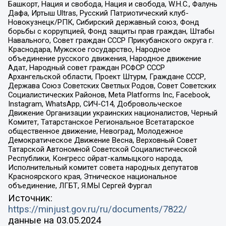
Башкорт, Нация и свобода, Нация и свобода, W.H.С., Фалунь
Дафа, Иртыш Ultras, Русский Патриотический клуб-
Новокузнецк/РПК, Сибирский державный союз, Фонд
борьбы с коррупцией, Фонд защиты прав граждан, Штабы
Навального, Совет граждан СССР Прикубанского округа г.
Краснодара, Мужское государство, Народное
объединение русского движения, Народное движение
Адат, Народный совет граждан РСФСР СССР
Архангельской области, Проект Штурм, Граждане СССР,
Держава Союз Советских Светлых Родов, Совет Советских
Социалистических Районов, Meta Platforms Inc, Facebook,
Instagram, WhatsApp, СИЧ-С14, Добровольческое
Движение Организации украинских националистов, Черный
Комитет, Татарстанское Региональное Всетатарское
общественное движение, Невоград, Молодежное
Демократическое Движение Весна, Верховный Совет
Татарской Автономной Советской Социалистической
Республики, Конгресс ойрат-калмыцкого народа,
Исполнительный комитет совета народных депутатов
Красноярского края, Этническое национальное
объединение, ЛГБТ, Я.МЫ Сергей Фургал
Источник:
https://minjust.gov.ru/ru/documents/7822/
данные на
03.05.2024