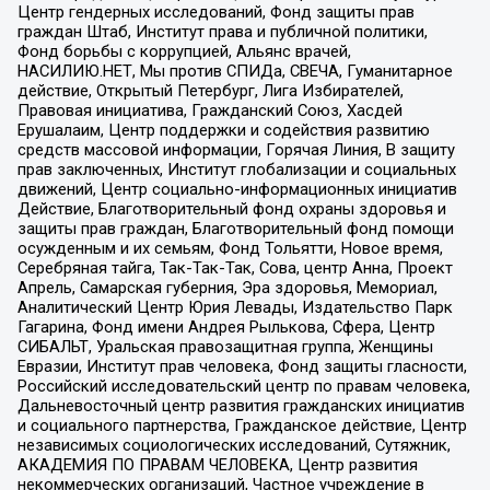
Центр гендерных исследований, Фонд защиты прав
граждан Штаб, Институт права и публичной политики,
Фонд борьбы с коррупцией, Альянс врачей,
НАСИЛИЮ.НЕТ, Мы против СПИДа, СВЕЧА, Гуманитарное
действие, Открытый Петербург, Лига Избирателей,
Правовая инициатива, Гражданский Союз, Хасдей
Ерушалаим, Центр поддержки и содействия развитию
средств массовой информации, Горячая Линия, В защиту
прав заключенных, Институт глобализации и социальных
движений, Центр социально-информационных инициатив
Действие, Благотворительный фонд охраны здоровья и
защиты прав граждан, Благотворительный фонд помощи
осужденным и их семьям, Фонд Тольятти, Новое время,
Серебряная тайга, Так-Так-Так, Сова, центр Анна, Проект
Апрель, Самарская губерния, Эра здоровья, Мемориал,
Аналитический Центр Юрия Левады, Издательство Парк
Гагарина, Фонд имени Андрея Рылькова, Сфера, Центр
СИБАЛЬТ, Уральская правозащитная группа, Женщины
Евразии, Институт прав человека, Фонд защиты гласности,
Российский исследовательский центр по правам человека,
Дальневосточный центр развития гражданских инициатив
и социального партнерства, Гражданское действие, Центр
независимых социологических исследований, Сутяжник,
АКАДЕМИЯ ПО ПРАВАМ ЧЕЛОВЕКА, Центр развития
некоммерческих организаций, Частное учреждение в