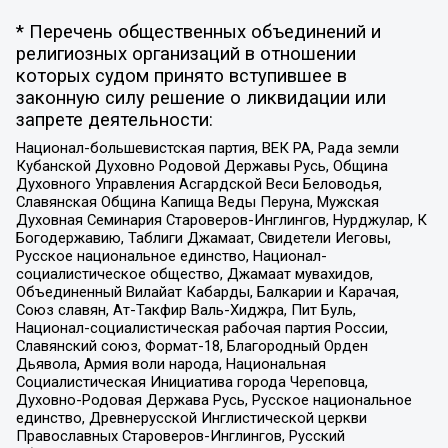
* Перечень общественных объединений и
религиозных организаций в отношении
которых судом принято вступившее в
законную силу решение о ликвидации или
запрете деятельности:
Национал-большевистская партия, ВЕК РА, Рада земли
Кубанской Духовно Родовой Державы Русь, Община
Духовного Управления Асгардской Веси Беловодья,
Славянская Община Капища Веды Перуна, Мужская
Духовная Семинария Староверов-Инглингов, Нурджулар, К
Богодержавию, Таблиги Джамаат, Свидетели Иеговы,
Русское национальное единство, Национал-
социалистическое общество, Джамаат мувахидов,
Объединенный Вилайат Кабарды, Балкарии и Карачая,
Союз славян, Ат-Такфир Валь-Хиджра, Пит Буль,
Национал-социалистическая рабочая партия России,
Славянский союз, Формат-18, Благородный Орден
Дьявола, Армия воли народа, Национальная
Социалистическая Инициатива города Череповца,
Духовно-Родовая Держава Русь, Русское национальное
единство, Древнерусской Инглистической церкви
Православных Староверов-Инглингов, Русский