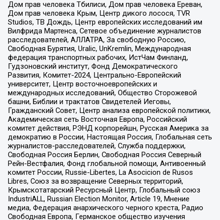
Дом прав человека Тбилиси, Дом прав человека Ереван,
Дом прав человека Крым, Центр дикого лосося, TVR
Studios, ТВ Дождь, Центр европейских исследований им
Вилфрида Мартенса, Сетевое объединение журналистов
расследователей, АЛЛАТРА, За свободную Россию,
Свободная Бурятия, Uralic, UnKremlin, Международная
федерация транспортных рабочих, ИстЧам Финланд,
Гудзоновский институт, Фонд Демократического
Развития, Комитет-2024, Центрально-Европейский
университет, Центр восточноевропейских и
международных исследований, Общество Сторожевой
башни, Библии и трактатов Свидетелей Иеговы,
Гражданский Совет, Центр анализа европейской политики,
Академическая сеть Восточная Европа, Российский
комитет действия, РЭНД корпорейшн, Русская Америка за
демократию в России, Настоящая Россия, Глобальная сеть
журналистов-расследователей, Служба поддержки,
Свободная Россия Берлин, Свободная Россия Северный
Рейн-Вестфалия, Фонд глобальной помощи, Антивоенный
комитет России, Russie-Libertes, La Asocicion de Rusos
Libres, Союз за возвращение Северных территорий,
Крымскотатарский Ресурсный Центр, Глобальный союз
IndustriALL, Russian Election Monitor, Article 19, Мнение
медиа, Федерация анархического черного креста, Радио
Свободная Европа, Германское общество изучения