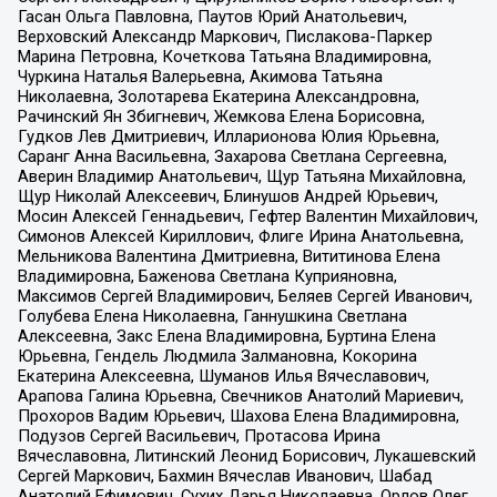
Гасан Ольга Павловна, Паутов Юрий Анатольевич,
Верховский Александр Маркович, Пислакова-Паркер
Марина Петровна, Кочеткова Татьяна Владимировна,
Чуркина Наталья Валерьевна, Акимова Татьяна
Николаевна, Золотарева Екатерина Александровна,
Рачинский Ян Збигневич, Жемкова Елена Борисовна,
Гудков Лев Дмитриевич, Илларионова Юлия Юрьевна,
Саранг Анна Васильевна, Захарова Светлана Сергеевна,
Аверин Владимир Анатольевич, Щур Татьяна Михайловна,
Щур Николай Алексеевич, Блинушов Андрей Юрьевич,
Мосин Алексей Геннадьевич, Гефтер Валентин Михайлович,
Симонов Алексей Кириллович, Флиге Ирина Анатольевна,
Мельникова Валентина Дмитриевна, Вититинова Елена
Владимировна, Баженова Светлана Куприяновна,
Максимов Сергей Владимирович, Беляев Сергей Иванович,
Голубева Елена Николаевна, Ганнушкина Светлана
Алексеевна, Закс Елена Владимировна, Буртина Елена
Юрьевна, Гендель Людмила Залмановна, Кокорина
Екатерина Алексеевна, Шуманов Илья Вячеславович,
Арапова Галина Юрьевна, Свечников Анатолий Мариевич,
Прохоров Вадим Юрьевич, Шахова Елена Владимировна,
Подузов Сергей Васильевич, Протасова Ирина
Вячеславовна, Литинский Леонид Борисович, Лукашевский
Сергей Маркович, Бахмин Вячеслав Иванович, Шабад
Анатолий Ефимович, Сухих Дарья Николаевна, Орлов Олег