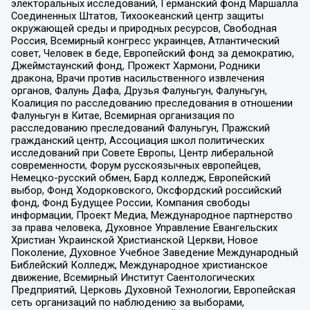
электоральных исследований, Германский фонд Маршалла
Соединенных Штатов, Тихоокеанский центр защиты
окружающей среды и природных ресурсов, Свободная
Россия, Всемирный конгресс украинцев, Атлантический
совет, Человек в беде, Европейский фонд за демократию,
Джеймстаунский фонд, Прожект Хармони, Родники
дракона, Врачи против насильственного извлечения
органов, Фалунь Дафа, Друзья Фалуньгун, Фалуньгун,
Коалиция по расследованию преследования в отношении
Фалуньгун в Китае, Всемирная организация по
расследованию преследований Фалуньгун, Пражский
гражданский центр, Ассоциация школ политических
исследований при Совете Европы, Центр либеральной
современности, Форум русскоязычных европейцев,
Немецко-русский обмен, Бард колледж, Европейский
выбор, Фонд Ходорковского, Оксфордский российский
фонд, Фонд Будущее России, Компания свободы
информации, Проект Медиа, Международное партнерство
за права человека, Духовное Управление Евангельских
Христиан Украинской Христианской Церкви, Новое
Поколение, Духовное Учебное Заведение Международный
Библейский Колледж, Международное христианское
движение, Всемирный Институт Саентологических
Предприятий, Церковь Духовной Технологии, Европейская
сеть организаций по наблюдению за выборами,