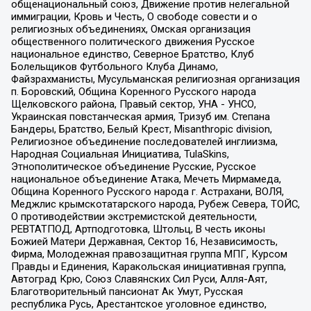
общенациональный союз, Движение против нелегальной
иммиграции, Кровь и Честь, О свободе совести и о
религиозных объединениях, Омская организация
общественного политического движения Русское
национальное единство, Северное Братство, Клуб
Болельщиков Футбольного Клуба Динамо,
Файзрахманисты, Мусульманская религиозная организация
п. Боровский, Община Коренного Русского народа
Щелковского района, Правый сектор, УНА - УНСО,
Украинская повстанческая армия, Тризуб им. Степана
Бандеры, Братство, Белый Крест, Misanthropic division,
Религиозное объединение последователей инглиизма,
Народная Социальная Инициатива, TulaSkins,
Этнополитическое объединение Русские, Русское
национальное объединение Атака, Мечеть Мирмамеда,
Община Коренного Русского народа г. Астрахани, ВОЛЯ,
Меджлис крымскотатарского народа, Рубеж Севера, ТОЙС,
О противодействии экстремистской деятельности,
РЕВТАТПОД, Артподготовка, Штольц, В честь иконы
Божией Матери Державная, Сектор 16, Независимость,
Фирма, Молодежная правозащитная группа МПГ, Курсом
Правды и Единения, Каракольская инициативная группа,
Автоград Крю, Союз Славянских Сил Руси, Алля-Аят,
Благотворительный пансионат Ак Умут, Русская
республика Русь, Арестантское уголовное единство,