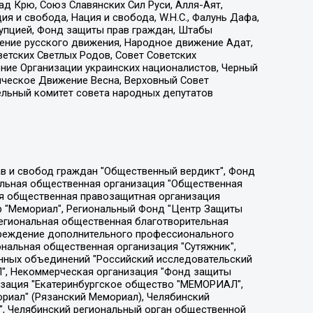
д Крю, Союз Славянских Сил Руси, Алля-Аят,
я и свобода, Нация и свобода, W.H.С., Фалунь Дафа,
рупцией, Фонд защиты прав граждан, Штабы
ение русского движения, Народное движение Адат,
етских Светлых Родов, Совет Советских
ение Организации украинских националистов, Черный
ическое Движение Весна, Верховный Совет
ельный комитет совета народных депутатов
ции социально-правовых программ "Лилит", Дальневосточное общественное движение "Маяк", Санкт-Петербургская ЛГБТ-инициативная группа "Выход", Инициативная группа ЛГБТ+ "Реверс", Алексеев Андрей Викторович, Бекбулатова Таисия Львовна, Беляев Иван Михайлович, Владыкина Елена Сергеевна, Гельман Марат Александрович, Никульшина Вероника Юрьевна, Толоконникова Надежда Андреевна, Шендерович Виктор Анатольевич, Общество с ограниченной ответственностью "Данное сообщение", Общество с ограниченной ответственностью Издательский дом "Новая глава", Айнбиндер Александра Александровна, Московский комьюнити-центр для ЛГБТ+инициатив, Благотворительный фонд развития филантропии, Deutsche Welle (Германия, Kurt-Schumacher-Strasse 3, 53113 Bonn), Борзунова Мария Михайловна, Воробьев Виктор Викторович, Голубева Анна Львовна, Константинова Алла Михайловна, Малкова Ирина Владимировна, Мурадов Мурад Абдулгалимович, Осетинская Елизавета Николаевна, Понасенков Евгений Николаевич, Ганапольский Матвей Юрьевич, Киселев Евгений Алексеевич, Борухович Ирина Григорьевна, Дремин Иван Тимофеевич, Дубровский Дмитрий Викторович, Красноярская региональная общественная организация поддержки и развития альтернативных образовательных технологий и межкультурных коммуникаций "ИНТЕРРА", Маяковская Екатерина Алексеевна, Фейгин Марк Захарович, Филимонов Андрей Викторович, Дзугкоева Регина Николаевна, Доброхотов Роман Александрович, Дудь Юрий Александрович, Елкин Сергей Владимирович, Кругликов Кирилл Игоревич, Сабунаева Мария Леонидовна, Семенов Алексей Владимирович, Шаинян Карен Багратович, Шульман Екатерина Михайловна, Асафьев Артур Валерьевич, Вахштайн Виктор Семенович, Венедиктов Алексей Алексеевич, Лушникова Екатерина Евгеньевна, Волков Леонид Михайлович, Невзоров Александр Глебович, Пархоменко Сергей Борисович, Сироткин Ярослав Николаевич, Кара-Мурза Владимир Владимирович, Баранова Наталья Владимировна, Гозман Леонид Яковлевич, Кагарлицкий Борис Юльевич, Климарев Михаил Валерьевич, Милов Владимир Станиславович, Автономная некоммерческая организация Краснодарский центр современного искусства "Типография", Моргенштерн Алишер Тагирович, Соболь Любовь Эдуардовна, Общество с ограниченной ответственностью "ЛИЗА НОРМ", Каспаров Гарри Кимович, Ходорковский Михаил Борисович, Общество с ограниченной ответственностью "Апрельские тезисы", Данилович Ирина Брониславовна, Кашин Олег Владимирович, Петров Николай Владимирович, Пивоваров Алексей Владимирович, Соколов Михаил Владимирович, Цветкова Юлия Владимировна, Чичваркин Евгений Александрович, Комитет против пыток/Команда против пыток, Общество с ограниченной ответственностью "Первый научный", Общество с ограниченной ответственностью "Вертолет и ко", Белоцерковская Вероника Борисовна, Кац Максим Евгеньевич, Лазарева Татьяна Юрьевна, Шаведдинов Руслан Табризович, Яшин Илья Валерьевич, Общество с ограниченной ответственностью "Иноагент ААВ", Алешковский Дмитрий Петрович, Альбац Евгения Марковна, Быков Дмитрий Львович, Галямина Юлия Евгеньевна, Лойко Сергей Леонидович, Мартынов Кирилл Константинович, Медведев Сергей Александрович, Крашенинников Федор Геннадиевич, Гордеева Катерина Вл