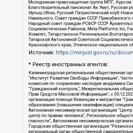
Молодежная правозащитная группа МПГ, Курсом П
Благотворительный пансионат Ак Умут, Русская ре
Иртыш Ultras, Русский Патриотический клуб-Нов
Навального, Совет граждан СССР Прикубанского 
Народный совет граждан РСФСР СССР Архангельск
Социалистических Районов, Meta Platforms Inc, 
Комитет, Татарстанское Региональное Всетатар
Татарской Автономной Советской Социалистическ
Красноярского края, Этническое национальное о
Источник:
https://minjust.gov.ru/ru/doc
* Реестр иностранных агентов:
Калининградская региональная общественная организация "Экозащита!-Женсовет", Фонд содействия защите прав и свобод граждан "Общественный вердикт", Фонд "Институт Развития Свободы Информации", Частное учреждение "Информационное агентство МЕМО. РУ", Региональная общественная организация "Общественная комиссия по сохранению наследия академика Сахарова", Фонд поддержки свободы прессы, Санкт-Петербургская общественная правозащитная организация "Гражданский контроль", Межрегиональная общественная организация "Информационно-просветительский центр "Мемориал", Региональный Фонд "Центр Защиты Прав Средств Массовой Информации", с 05.12.2023 Фонд "Центр Защиты Прав Средств массовой информации", Региональная общественная благотворительная организация помощи беженцам и мигрантам "Гражданское содействие", Негосударственное образовательное учреждение дополнительного профессионального образования (повышение квалификации) специалистов "АКАДЕМИЯ ПО ПРАВАМ ЧЕЛОВЕКА", Свердловская региональная общественная организация "Сутяжник", Автономная некоммерческая организация "Центр независимых социологических исследований", Союз общественных объединений "Российский исследовательский центр по правам человека", Региональное общественное учреждение научно-информационный центр "МЕМОРИАЛ", Некоммерческая организация "Фонд защиты гласности", Автономная некоммерческая организация "Институт прав человека", Городская общественная организация "Екатеринбургское общество "МЕМОРИАЛ", Городская общественная организация "Рязанское историко-просветительское и правозащитное общество "Мемориал" (Рязанский Мемориал), Челябинский региональный орган общественной самодеятельности – женское общественное объединение "Женщины Евразии", Челябинский региональный орган общественной самодеятельности "Уральская правозащитная группа", Фонд содействия защите здоровья и социальной справедливости имени Андрея Рылькова, Автономная Некоммерческая Организация "Аналитический Центр Юрия Левады", Автономная некоммерческая организация социальной поддержки населения "Проект Апрель", Региональная общественная организация помощи женщинам и детям, находящимся в кризисной ситуации "Информационно-методический центр "Анна", Фонд содействия развитию массовых коммуникаций и правовому просвещению "Так-так-Так", Фонд содействия устойчивому развитию "Серебряная тайга", Свердловский региональный общественный фонд социальных проектов "Новое время", "Idel.Реалии", Кавказ.Реалии, Крым.Реалии, Телеканал Настоящее Время, Татаро-башкирская служба Радио Свобода (Azatliq Radiosi), Радио Свободная Европа/Радио Свобода (PCE/PC), "Сибирь.Реалии", "Фактограф", Благотворительный фонд помощи осужденным и их семьям, Автономная некоммерческая организация "Институт глобализации и социальных движений", Фонд "В защиту прав заключенных", Частное учреждение "Центр поддержки и содействия развитию средств массовой информации", Пензенский региональный общественный благотворительный фонд "Гражданский союз", "Север.Реалии", Некоммерческая организация Фонд "Правовая инициатива", 