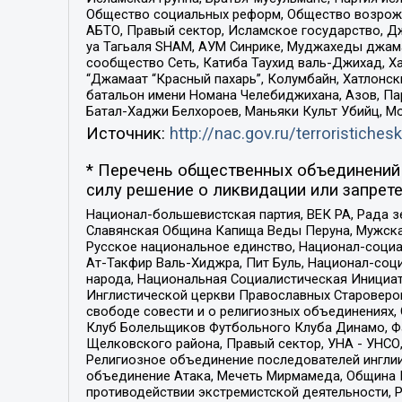
Общество социальных реформ, Общество возрожд
АБТО, Правый сектор, Исламское государство, Д
уа Тагьаля SHAM, АУМ Синрике, Муджахеды джама
сообщество Сеть, Катиба Таухид валь-Джихад, Хай
“Джамаат “Красный пахарь”, Колумбайн, Хатлонск
батальон имени Номана Челебиджихана, Азов, Па
Батал-Хаджи Белхороев, Маньяки Культ Убийц, М
Источник:
http://nac.gov.ru/terroristichesk
* Перечень общественных объединений 
силу решение о ликвидации или запрете
Национал-большевистская партия, ВЕК РА, Рада 
Славянская Община Капища Веды Перуна, Мужская
Русское национальное единство, Национал-социа
Ат-Такфир Валь-Хиджра, Пит Буль, Национал-соц
народа, Национальная Социалистическая Инициат
Инглистической церкви Православных Староверов
свободе совести и о религиозных объединениях,
Клуб Болельщиков Футбольного Клуба Динамо, Фа
Щелковского района, Правый сектор, УНА - УНСО, У
Религиозное объединение последователей инглии
объединение Атака, Мечеть Мирмамеда, Община К
противодействии экстремистской деятельности, 