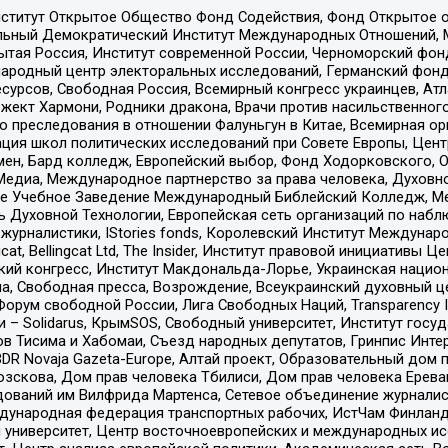
ститут Открытое Общество Фонд Содействия, Фонд Открытое 
альный Демократический Институт Международных Отношений,
тая Россия, Институт современной России, Черноморский фонд
родный центр электоральных исследований, Германский фонд
рсов, Свободная Россия, Всемирный конгресс украинцев, Атла
ект Хармони, Родники дракона, Врачи против насильственного
ию преследования в отношении Фалуньгун в Китае, Всемирная о
ация школ политических исследований при Совете Европы, Цен
мен, Бард колледж, Европейский выбор, Фонд Ходорковского,
едиа, Международное партнерство за права человека, Духовно
ое Учебное Заведение Международный Библейский Колледж, М
ь Духовной Технологии, Европейская сеть организаций по наб
урналистики, IStories fonds, Королевский Институт Между
gcat, Bellingcat Ltd, The Insider, Институт правовой инициатив
инский конгресс, Институт Макдональда-Лорье, Украинская нац
, Свободная пресса, Возрождение, Всеукраинский духовный цен
орум свободной России, Лига Свободных Наций, Transparеncy I
– Solidarus, КрымSOS, Свободный университет, Институт госу
в Тисима и Хабомаи, Съезд народных депутатов, Гринпис Инте
DR Novaja Gazeta-Europe, Алтай проект, Образовательный дом 
зскова, Дом прав человека Тбилиси, Дом прав человека Ерева
едований им Вилфрида Мартенса, Сетевое объединение журнали
Международная федерация транспортных рабочих, ИстЧам Финлан
й университет, Центр восточноевропейских и международных и