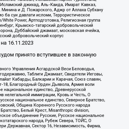
Исламский джихад, Аль-Каида, Имарат Кавказ,
 Минина и Д. Пожарского, Аджр от Аллаха Субхану
о ба суи давлати исломи, Террористическое
/White Power, Артподготовка, Религиозная группа
Оренбург, Крымско-татарский добровольческий
орона, Дуббайский джамаат, московская ячейка,
усский добровольческий корпус
 на
16.11.2023
судом принято вступившее в законную
вного Управления Асгардской Веси Беловодья,
годержавию, Таблиги Джамаат, Свидетели Иеговы,
айат Кабарды, Балкарии и Карачая, Союз славян,
т-18, Благородный Орден Дьявола, Армия воли
ое национальное единство, Древнерусской
 нелегальной иммиграции, Кровь и Честь, О
усское национальное единство, Северное Братство,
ровский, Община Коренного Русского народа
атство, Белый Крест, Misanthropic division,
еское объединение Русские, Русское национальное
котатарского народа, Рубеж Севера, ТОЙС, О
ри Державная, Сектор 16, Независимость, Фирма,