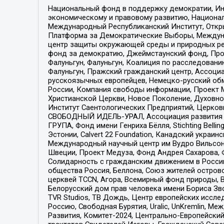
Национальный фонд в поддержку демократии, Ин
экономическому и правовому развитию, Национ
Международный Республиканский Институт, Откры
Платформа за Демократические Выборы, Междуна
центр защиты окружающей среды и природных ресу
фонд за демократию, Джеймстаунский фонд, Прож
Фалуньгун, Фалуньгун, Коалиция по расследован
Фалуньгун, Пражский гражданский центр, Ассоци
русскоязычных европейцев, Немецко-русский об
России, Компания свободы информации, Проект М
Христианской Церкви, Новое Поколение, Духовн
Институт Саентологических Предприятий, Церков
СВОБОДНЫЙ ИДЕЛЬ-УРАЛ, Ассоциация развития ж
ГРУПА, Фонд имени Генриха Бёлля, Stichting Bellin
Эстонии, Calvert 22 Foundation, Канадский укра
Международный научный центр им Вудро Вильсона
Швеции, Проект Медуза, Фонд Андрея Сахарова, Ф
Солидарность с гражданским движением в России 
общества Россия, Беллона, Союз жителей острово
церквей TCCN, Агора, Всемирный фонд природы, B
Белорусский дом прав человека имени Бориса Зво
TVR Studios, ТВ Дождь, Центр европейских иссл
Россию, Свободная Бурятия, Uralic, UnKremlin, 
Развития, Комитет-2024, Центрально-Европейски