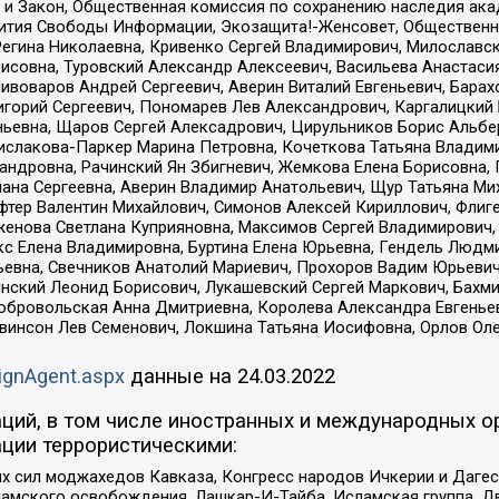
 и Закон, Общественная комиссия по сохранению наследия ак
звития Свободы Информации, Экозащита!-Женсовет, Общественн
Регина Николаевна, Кривенко Сергей Владимирович, Милославс
совна, Туровский Александр Алексеевич, Васильева Анастасия
Пивоваров Андрей Сергеевич, Аверин Виталий Евгеньевич, Бара
горий Сергеевич, Пономарев Лев Александрович, Каргалицкий 
ньевна, Щаров Сергей Алексадрович, Цирульников Борис Альбер
ислакова-Паркер Марина Петровна, Кочеткова Татьяна Владими
сандровна, Рачинский Ян Збигневич, Жемкова Елена Борисовна,
лана Сергеевна, Аверин Владимир Анатольевич, Щур Татьяна М
фтер Валентин Михайлович, Симонов Алексей Кириллович, Флиг
женова Светлана Куприяновна, Максимов Сергей Владимирович, 
кс Елена Владимировна, Буртина Елена Юрьевна, Гендель Людм
евна, Свечников Анатолий Мариевич, Прохоров Вадим Юрьевич
инский Леонид Борисович, Лукашевский Сергей Маркович, Бахм
Добровольская Анна Дмитриевна, Королева Александра Евгенье
евинсон Лев Семенович, Локшина Татьяна Иосифовна, Орлов Ол
ignAgent.aspx
данные на
24.03.2022
ций, в том числе иностранных и международных ор
ции террористическими:
ил моджахедов Кавказа, Конгресс народов Ичкерии и Дагеста
ламского освобождения, Лашкар-И-Тайба, Исламская группа, Дв