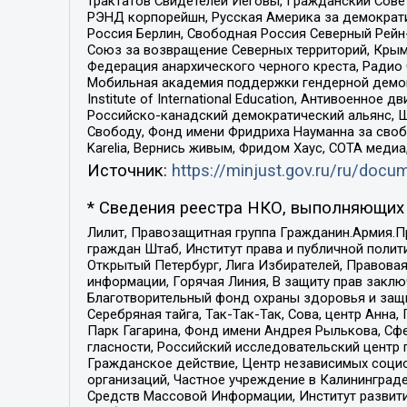
трактатов Свидетелей Иеговы, Гражданский Совет
РЭНД корпорейшн, Русская Америка за демократи
Россия Берлин, Свободная Россия Северный Рейн-В
Союз за возвращение Северных территорий, Крымско
Федерация анархического черного креста, Радио
Мобильная академия поддержки гендерной демократи
Institute of International Education, Антивоенн
Российско-канадский демократический альянс, 
Свободу, Фонд имени Фридриха Науманна за свобо
Karelia, Вернись живым, Фридом Хаус, СОТА меди
Источник:
https://minjust.gov.ru/ru/doc
* Сведения реестра НКО, выполняющих 
Лилит, Правозащитная группа Гражданин.Армия.П
граждан Штаб, Институт права и публичной поли
Открытый Петербург, Лига Избирателей, Правова
информации, Горячая Линия, В защиту прав закл
Благотворительный фонд охраны здоровья и защи
Серебряная тайга, Так-Так-Так, Сова, центр Анн
Парк Гагарина, Фонд имени Андрея Рылькова, Сф
гласности, Российский исследовательский центр 
Гражданское действие, Центр независимых соци
организаций, Частное учреждение в Калининград
Средств Массовой Информации, Институт развити