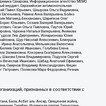
адемика Сахарова, Информационное агентство МЕМО.
ый вердикт, Евразийская антимонопольная
кий Павел Юрьевич, Шнырова Ольга Вадимовна,
 Евгеньевна, Ривина Анна Валерьевна, Бойко
хоев Магомед Бекханович, Шарипков Олег
Борис Юльевич, Созаев Валерий Валерьевич,
тович, Гасан Ольга Павловна, Паутов Юрий
ровна, Чуркина Наталья Валерьевна, Акимова
 Гудков Лев Дмитриевич, Илларионова Юлия
ихайловна, Щур Николай Алексеевич, Блинушов
е Ирина Анатольевна, Мельникова Валентина
Беляев Сергей Иванович, Голубева Елена
ила Залмановна, Кокорина Екатерина Алексеевна,
, Шахова Елена Владимировна, Подузов Сергей
ин Вячеслав Иванович, Шабад Анатолий Ефимович,
вна, Смирнов Владимир Александрович, Вицин
ег Петрович, Полякова Мара Федоровна, Резник
ганизаций, признанных в соответствии с
на, База, Асбат аль-Ансар, Священная война,
ижение Талибан, Исламская партия Туркестана,