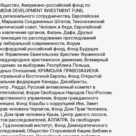
общество, Американо-российский фонд по
 MEDIA DEVELOPMENT INVESTMENT FUND,
 регионального сотрудничества, Европейская
 Маршалла Соединенных Штатов, Тихоокеанский
нтический совет, Человек в беде, Европейский
 извлечения органов, Фалунь Дафа, Друзья
рганизация по расследованию преследований
тр либеральной современности, Форум
 Оксфордский российский фонд, Фонд Будущее
е Управление Евангельских Христиан Украинской
еждународное христианское движение, Всемирный
людению за выборами, Республика Польша,
народных Отношений, КРИМСЬКА ПРАВОЗАХИСНА
ы Центральной и Восточной Европы, Фонд Открытой
иональная федерация Канады, Декабристы,
тр , Риддл, Русский антивоенный комитет в
nternational, Форум Свободных Народов ПостРоссии,
дарственного управления, Форум гражданского
рнешнл, Фонд борьбы с коррупцией Инк, Завет
прав человека Чернигов, Фонд Дом Прав Человека,
н, Дом прав человека Крым, Центр дикого лосося,
стов расследователей, АЛЛАТРА, За свободную
д, Гудзоновский институт, Фонд Демократического
сследований, Общество Сторожевой башни, Библии и