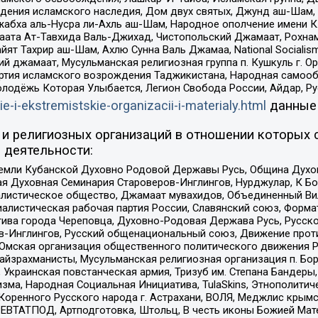
ения исламского наследия, Дом двух святых, Джунд аш-Шам, 
жабха аль-Нусра ли-Ахль аш-Шам, Народное ополчение имени К.
ата Ат-Тавхида Валь-Джихад, Чистопольский Джамаат, Рохнам
ят Тахрир аш-Шам, Ахлю Сунна Валь Джамаа, National Socialism
ий джамаат, Мусульманская религиозная группа п. Кушкуль г. 
ртия исламского возрождения Таджикистана, Народная самооб
олодёжь Которая Улыбается, Легион Свобода России, Айдар, Р
ie-i-ekstremistskie-organizacii-i-materialy.html
данные
и религиозных организаций в отношении которых 
 деятельности:
земли Кубанской Духовно Родовой Державы Русь, Община Духо
 Духовная Семинария Староверов-Инглингов, Нурджулар, К Бо
листическое общество, Джамаат мувахидов, Объединенный Вил
иалистическая рабочая партия России, Славянский союз, Форма
ива города Череповца, Духовно-Родовая Держава Русь, Русск
-Инглингов, Русский общенациональный союз, Движение против
 Омская организация общественного политического движения Р
йзрахманисты, Мусульманская религиозная организация п. Бо
краинская повстанческая армия, Тризуб им. Степана Бандеры, Бр
зма, Народная Социальная Инициатива, TulaSkins, Этнополитич
оренного Русского народа г. Астрахани, ВОЛЯ, Меджлис крымс
РЕВТАТПОД, Артподготовка, Штольц, В честь иконы Божией Мате