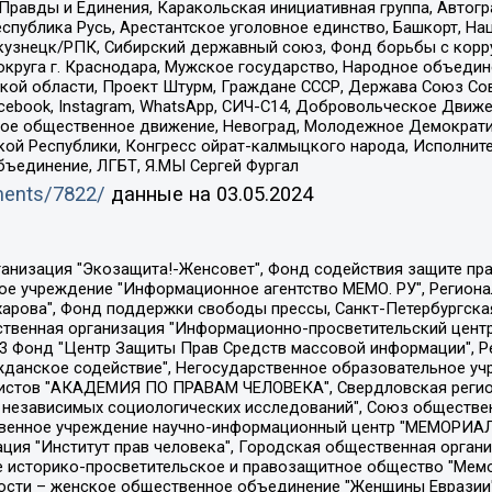
равды и Единения, Каракольская инициативная группа, Автогра
спублика Русь, Арестантское уголовное единство, Башкорт, Наци
окузнецк/РПК, Сибирский державный союз, Фонд борьбы с кор
округа г. Краснодара, Мужское государство, Народное объедин
ой области, Проект Штурм, Граждане СССР, Держава Союз Сов
Facebook, Instagram, WhatsApp, СИЧ-С14, Добровольческое Движ
ское общественное движение, Невоград, Молодежное Демократ
ой Республики, Конгресс ойрат-калмыцкого народа, Исполнит
бъединение, ЛГБТ, Я.МЫ Сергей Фургал
uments/7822/
данные на
03.05.2024
Общество с ограниченной ответственностью "Радио Свободная Европа/Радио Свобода", Чешское информационное агентство "MEDIUM-ORIENT", Красноярская региональная общественная организация "Мы против СПИДа", Камалягин Денис Николаевич, Маркелов Сергей Евгеньевич, Пономарев Лев Александрович, Савицкая Людмила Алексеевна, Автономная некоммерческая организация "Центр по работе с проблемой насилия "НАСИЛИЮ.НЕТ", Межрегиональный профессиональный союз работников здравоохранения "Альянс врачей", Юридическое лицо, зарегистрированное в Латвийской Республике, SIA "Medusa Project" (регистрационный номер 40103797863, дата регистрации 10.06.2014), Некоммерческая организация "Фонд по борьбе с коррупцией", Автономная некоммерческая организация "Институт права и публичной политики", Баданин Роман Сергеевич, Гликин Максим Александрович, Железнова Мария Михайловна, Лукьянова Юлия Сергеевна, Маетная Елизавета Витальевна, Маняхин Петр Борисович, Чуракова Ольга Владимировна, Ярош Юлия Петровна, Юридическое лицо "The Insider SIA", зарегистрированное в Риге, Латвийская Республика (дата регистрации 26.06.2015), являющееся администратором доменного имени интернет-издания "The Insider SIA", https://theins.ru, Постернак Алексей Евгеньевич, Рубин Михаил Аркадьевич, Анин Роман Александрович, Юридическое лицо Istories fonds, зарегистрированное в Латвийской Республике (регистрационный номер 50008295751, дата регистрации 24.02.2020), Великовский Дмитрий Александрович, Долинина Ирина Николаевна, Мароховская Алеся Алексеевна, Шлейнов Роман Юрьевич, Шмагун Олеся Валентиновна, Общество с ограниченной ответственностью "Альтаир 2021", Общество с ограниченной ответственностью "Вега 2021", Общество с ограниченной ответственностью "Главный редактор 2021", Общество с ограниченной ответственностью "Ромашки монолит", Важенков Артем Валерьевич, Ивановская областная общественная организация "Центр гендерных исследований", Гурман Юрий Альбертович, Медиапроект "ОВД-Инфо", Егоров Владимир Владимирович, Жилинский Владимир Александрович, Общество с ограниченной ответственностью "ЗП", Иванова София Юрьевна, Карезина Инна Павловна, Кильтау Екатерина Викторовна, Петров Алексей Викторович, Пискунов Сергей Евгеньевич, Смирнов Сергей Сергеевич, Тихонов Михаил Сергеевич, Общество с ограниченной ответственностью "ЖУРНАЛИСТ-ИНОСТРАННЫЙ АГЕНТ", Арапова Галина Юрьевна, Вольтская Татьяна Анатольевна, Американская компания "Mason G.E.S. Anonymous Foundation" (США), являющаяся владельцем интернет-издания https://mnews.world/, Компания "Stichting Bellingcat", зарегистрированная в Нидерландах (дата регистрации 11.07.2018), Захаров Андрей Вячеславович, Клепиковская Екатерина Дмитриевна, Общество с ограниченной ответственностью "МЕМО", Перл Роман Александрович, Симонов Евгений Алексеевич, Соловьева Елена Анатольевна, Сотников Даниил Владимирович, Сурначева Елизавета Дмитриевна, Автономная некоммерческая организация по защите прав человека и информированию населения "Якутия – Наше Мнение", Общество с ограниченной ответственностью "Москоу диджитал медиа", с 26.01.2023 Общество с ограниченной ответственностью "Чайка Белые сады", Ветошкина Валерия Валерьевна, Заговора Максим Александрович, Межрегиональное общественное движение "Российская ЛГБТ - сеть", Оленичев Максим Владимирович, Павлов Иван Юрьевич, Скворцова Елена Сергеевна, Общество с ограниченной ответственностью "Как бы инагент", Кочетков Игорь Викторович, Общество с ограниченной ответственностью "Честные выборы", Еланчик Олег Александрович, Общество с ограниченной ответственностью "Нобелевский призыв", Гималова Регина Эмилевна, Григорьев Андрей Валерьевич, Григорьева Алина Александровна, Ассоциация по содействию защите прав призывников, альтернативнослужащих и военнослужащих "Правозащитная группа "Гражданин.Армия.Право", Хисамова Регина Фаритовна, Автономная некоммерческая организация по реализа