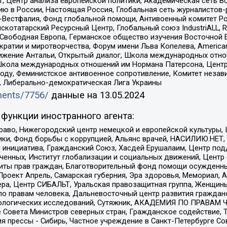
, Центр анализа европейской политики, Академическая сеть Во
ю в России, Настоящая Россия, Глобальная сеть журналистов
естфалия, Фонд глобальной помощи, Антивоенный комитет России,
татарский Ресурсный Центр, Глобальный союз IndustriALL, Russi
 Свободная Европа, Германское общество изучения Восточной 
и и миротворчества, Форум имени Льва Копелева, American Counci
ое движение Антальи, Открытый диалог, Школа международных отн
Школа международных отношений им Нормана Патерсона, Центр
ду, Феминистское антивоенное сопротивление, Комитет независ
а, Либерально-демократическая Лига Украины
uments/7756/
данные на
13.05.2024
функции иностранного агента:
раво, Нижегородский центр немецкой и европейской культуры,
тики, Фонд борьбы с коррупцией, Альянс врачей, НАСИЛИЮ.НЕТ,
я инициатива, Гражданский Союз, Хасдей Ерушалаим, Центр по
юченных, Институт глобализации и социальных движений, Цент
ты прав граждан, Благотворительный фонд помощи осужденным
а, Проект Апрель, Самарская губерния, Эра здоровья, Мемориал
ера, Центр СИБАЛЬТ, Уральская правозащитная группа, Женщины
по правам человека, Дальневосточный центр развития гражданс
ологических исследований, Сутяжник, АКАДЕМИЯ ПО ПРАВАМ Ч
е Совета Министров северных стран, Гражданское содействие,
я прессы - Сибирь, Частное учреждение в Санкт-Петербурге С