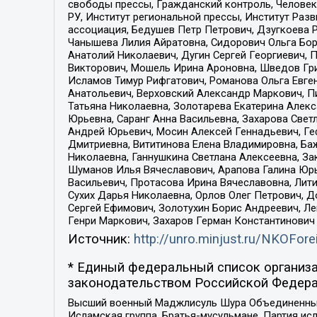
свободы прессы, Гражданский контроль, Человек
РУ, Институт региональной прессы, Институт Ра
ассоциация, Бедушев Петр Петрович, Дзугкоева 
Чанышева Лилия Айратовна, Сидорович Ольга Бори
Анатолий Николаевич, Дугин Сергей Георгиевич, 
Викторович, Мошель Ирина Ароновна, Шведов Гри
Исламов Тимур Рифгатович, Романова Ольга Евге
Анатольевич, Верховский Александр Маркович, П
Татьяна Николаевна, Золотарева Екатерина Алек
Юрьевна, Саранг Анна Васильевна, Захарова Свет
Андрей Юрьевич, Мосин Алексей Геннадьевич, Ге
Дмитриевна, Вититинова Елена Владимировна, Ба
Николаевна, Ганнушкина Светлана Алексеевна, За
Шуманов Илья Вячеславович, Арапова Галина Юрь
Васильевич, Протасова Ирина Вячеславовна, Лит
Сухих Дарья Николаевна, Орлов Олег Петрович, 
Сергей Ефимович, Золотухин Борис Андреевич, Л
Генри Маркович, Захаров Герман Константинович
Источник:
http://unro.minjust.ru/NKOFore
* Единый федеральный список организа
законодательством Российской Федера
Высший военный Маджлисуль Шура Объединенных с
Исламская группа, Братья-мусульмане, Партия ис