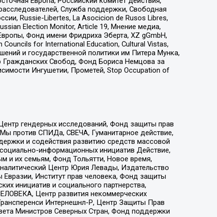
сточная Европа, Российский комитет действия,
-расследователей, Служба поддержки, Свободная
 Russie-Libertes, La Asocicion de Rusos Libres,
an Election Monitor, Article 19, Мнение медиа,
Европы, Фонд имени Фридриха Эберта, XZ gGmbH,
ls for International Education, Cultural Vistas,
ошений и государственной политики им Питера Мунка,
 Гражданских Свобод, Фонд Бориса Немцова за
имости Ингушетии, Прометей, Stop Occupation of
 Центр гендерных исследований, Фонд защиты прав
 Мы против СПИДа, СВЕЧА, Гуманитарное действие,
ддержки и содействия развитию средств массовой
р социально-информационных инициатив Действие,
 и их семьям, Фонд Тольятти, Новое время,
, Аналитический Центр Юрия Левады, Издательство
 Евразии, Институт прав человека, Фонд защиты
ких инициатив и социального партнерства,
ЕЛОВЕКА, Центр развития некоммерческих
 Трансперенси Интернешнл-Р, Центр Защиты Прав
овета Министров Северных Стран, Фонд поддержки