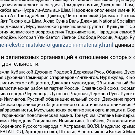
ения исламского наследия, Дом двух святых, Джунд аш-Шам, 
жабха аль-Нусра ли-Ахль аш-Шам, Народное ополчение имени К.
ата Ат-Тавхида Валь-Джихад, Чистопольский Джамаат, Рохнам
ят Тахрир аш-Шам, Ахлю Сунна Валь Джамаа, National Socialism
ий джамаат, Мусульманская религиозная группа п. Кушкуль г. 
ртия исламского возрождения Таджикистана, Народная самооб
олодёжь Которая Улыбается, Легион Свобода России, Айдар, Р
ie-i-ekstremistskie-organizacii-i-materialy.html
данные
и религиозных организаций в отношении которых 
 деятельности:
земли Кубанской Духовно Родовой Державы Русь, Община Духо
 Духовная Семинария Староверов-Инглингов, Нурджулар, К Бо
листическое общество, Джамаат мувахидов, Объединенный Вил
иалистическая рабочая партия России, Славянский союз, Форма
ива города Череповца, Духовно-Родовая Держава Русь, Русск
-Инглингов, Русский общенациональный союз, Движение против
 Омская организация общественного политического движения Р
йзрахманисты, Мусульманская религиозная организация п. Бо
краинская повстанческая армия, Тризуб им. Степана Бандеры, Бр
зма, Народная Социальная Инициатива, TulaSkins, Этнополитич
оренного Русского народа г. Астрахани, ВОЛЯ, Меджлис крымс
РЕВТАТПОД, Артподготовка, Штольц, В честь иконы Божией Мате