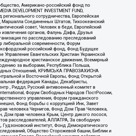
общество, Американо-российский фонд по
 MEDIA DEVELOPMENT INVESTMENT FUND,
 регионального сотрудничества, Европейская
 Маршалла Соединенных Штатов, Тихоокеанский
нтический совет, Человек в беде, Европейский
 извлечения органов, Фалунь Дафа, Друзья
рганизация по расследованию преследований
тр либеральной современности, Форум
 Оксфордский российский фонд, Фонд Будущее
е Управление Евангельских Христиан Украинской
еждународное христианское движение, Всемирный
людению за выборами, Республика Польша,
народных Отношений, КРИМСЬКА ПРАВОЗАХИСНА
ы Центральной и Восточной Европы, Фонд Открытой
иональная федерация Канады, Декабристы,
тр , Риддл, Русский антивоенный комитет в
nternational, Форум Свободных Народов ПостРоссии,
дарственного управления, Форум гражданского
рнешнл, Фонд борьбы с коррупцией Инк, Завет
прав человека Чернигов, Фонд Дом Прав Человека,
н, Дом прав человека Крым, Центр дикого лосося,
стов расследователей, АЛЛАТРА, За свободную
д, Гудзоновский институт, Фонд Демократического
сследований, Общество Сторожевой башни, Библии и