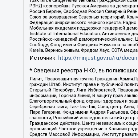
трактатов Свидетелей Иеговы, Гражданский Совет
РЭНД корпорейшн, Русская Америка за демократи
Россия Берлин, Свободная Россия Северный Рейн-В
Союз за возвращение Северных территорий, Крымско
Федерация анархического черного креста, Радио
Мобильная академия поддержки гендерной демократи
Institute of International Education, Антивоенн
Российско-канадский демократический альянс, 
Свободу, Фонд имени Фридриха Науманна за свобо
Karelia, Вернись живым, Фридом Хаус, СОТА меди
Источник:
https://minjust.gov.ru/ru/doc
* Сведения реестра НКО, выполняющих 
Лилит, Правозащитная группа Гражданин.Армия.П
граждан Штаб, Институт права и публичной поли
Открытый Петербург, Лига Избирателей, Правова
информации, Горячая Линия, В защиту прав закл
Благотворительный фонд охраны здоровья и защи
Серебряная тайга, Так-Так-Так, Сова, центр Анн
Парк Гагарина, Фонд имени Андрея Рылькова, Сф
гласности, Российский исследовательский центр 
Гражданское действие, Центр независимых соци
организаций, Частное учреждение в Калининград
Средств Массовой Информации, Институт развити