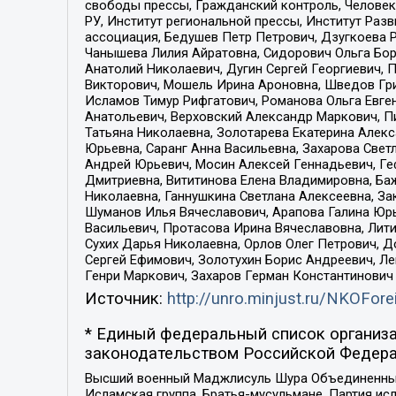
свободы прессы, Гражданский контроль, Человек
РУ, Институт региональной прессы, Институт Ра
ассоциация, Бедушев Петр Петрович, Дзугкоева 
Чанышева Лилия Айратовна, Сидорович Ольга Бори
Анатолий Николаевич, Дугин Сергей Георгиевич, 
Викторович, Мошель Ирина Ароновна, Шведов Гри
Исламов Тимур Рифгатович, Романова Ольга Евге
Анатольевич, Верховский Александр Маркович, П
Татьяна Николаевна, Золотарева Екатерина Алек
Юрьевна, Саранг Анна Васильевна, Захарова Свет
Андрей Юрьевич, Мосин Алексей Геннадьевич, Ге
Дмитриевна, Вититинова Елена Владимировна, Ба
Николаевна, Ганнушкина Светлана Алексеевна, За
Шуманов Илья Вячеславович, Арапова Галина Юрь
Васильевич, Протасова Ирина Вячеславовна, Лит
Сухих Дарья Николаевна, Орлов Олег Петрович, 
Сергей Ефимович, Золотухин Борис Андреевич, Л
Генри Маркович, Захаров Герман Константинович
Источник:
http://unro.minjust.ru/NKOFore
* Единый федеральный список организа
законодательством Российской Федера
Высший военный Маджлисуль Шура Объединенных с
Исламская группа, Братья-мусульмане, Партия ис