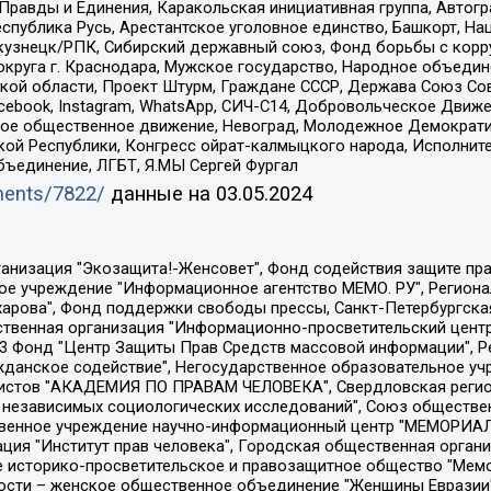
равды и Единения, Каракольская инициативная группа, Автогра
спублика Русь, Арестантское уголовное единство, Башкорт, Наци
окузнецк/РПК, Сибирский державный союз, Фонд борьбы с кор
округа г. Краснодара, Мужское государство, Народное объедин
ой области, Проект Штурм, Граждане СССР, Держава Союз Сов
Facebook, Instagram, WhatsApp, СИЧ-С14, Добровольческое Движ
ское общественное движение, Невоград, Молодежное Демократ
ой Республики, Конгресс ойрат-калмыцкого народа, Исполнит
бъединение, ЛГБТ, Я.МЫ Сергей Фургал
uments/7822/
данные на
03.05.2024
Общество с ограниченной ответственностью "Радио Свободная Европа/Радио Свобода", Чешское информационное агентство "MEDIUM-ORIENT", Красноярская региональная общественная организация "Мы против СПИДа", Камалягин Денис Николаевич, Маркелов Сергей Евгеньевич, Пономарев Лев Александрович, Савицкая Людмила Алексеевна, Автономная некоммерческая организация "Центр по работе с проблемой насилия "НАСИЛИЮ.НЕТ", Межрегиональный профессиональный союз работников здравоохранения "Альянс врачей", Юридическое лицо, зарегистрированное в Латвийской Республике, SIA "Medusa Project" (регистрационный номер 40103797863, дата регистрации 10.06.2014), Некоммерческая организация "Фонд по борьбе с коррупцией", Автономная некоммерческая организация "Институт права и публичной политики", Баданин Роман Сергеевич, Гликин Максим Александрович, Железнова Мария Михайловна, Лукьянова Юлия Сергеевна, Маетная Елизавета Витальевна, Маняхин Петр Борисович, Чуракова Ольга Владимировна, Ярош Юлия Петровна, Юридическое лицо "The Insider SIA", зарегистрированное в Риге, Латвийская Республика (дата регистрации 26.06.2015), являющееся администратором доменного имени интернет-издания "The Insider SIA", https://theins.ru, Постернак Алексей Евгеньевич, Рубин Михаил Аркадьевич, Анин Роман Александрович, Юридическое лицо Istories fonds, зарегистрированное в Латвийской Республике (регистрационный номер 50008295751, дата регистрации 24.02.2020), Великовский Дмитрий Александрович, Долинина Ирина Николаевна, Мароховская Алеся Алексеевна, Шлейнов Роман Юрьевич, Шмагун Олеся Валентиновна, Общество с ограниченной ответственностью "Альтаир 2021", Общество с ограниченной ответственностью "Вега 2021", Общество с ограниченной ответственностью "Главный редактор 2021", Общество с ограниченной ответственностью "Ромашки монолит", Важенков Артем Валерьевич, Ивановская областная общественная организация "Центр гендерных исследований", Гурман Юрий Альбертович, Медиапроект "ОВД-Инфо", Егоров Владимир Владимирович, Жилинский Владимир Александрович, Общество с ограниченной ответственностью "ЗП", Иванова София Юрьевна, Карезина Инна Павловна, Кильтау Екатерина Викторовна, Петров Алексей Викторович, Пискунов Сергей Евгеньевич, Смирнов Сергей Сергеевич, Тихонов Михаил Сергеевич, Общество с ограниченной ответственностью "ЖУРНАЛИСТ-ИНОСТРАННЫЙ АГЕНТ", Арапова Галина Юрьевна, Вольтская Татьяна Анатольевна, Американская компания "Mason G.E.S. Anonymous Foundation" (США), являющаяся владельцем интернет-издания https://mnews.world/, Компания "Stichting Bellingcat", зарегистрированная в Нидерландах (дата регистрации 11.07.2018), Захаров Андрей Вячеславович, Клепиковская Екатерина Дмитриевна, Общество с ограниченной ответственностью "МЕМО", Перл Роман Александрович, Симонов Евгений Алексеевич, Соловьева Елена Анатольевна, Сотников Даниил Владимирович, Сурначева Елизавета Дмитриевна, Автономная некоммерческая организация по защите прав человека и информированию населения "Якутия – Наше Мнение", Общество с ограниченной ответственностью "Москоу диджитал медиа", с 26.01.2023 Общество с ограниченной ответственностью "Чайка Белые сады", Ветошкина Валерия Валерьевна, Заговора Максим Александрович, Межрегиональное общественное движение "Российская ЛГБТ - сеть", Оленичев Максим Владимирович, Павлов Иван Юрьевич, Скворцова Елена Сергеевна, Общество с ограниченной ответственностью "Как бы инагент", Кочетков Игорь Викторович, Общество с ограниченной ответственностью "Честные выборы", Еланчик Олег Александрович, Общество с ограниченной ответственностью "Нобелевский призыв", Гималова Регина Эмилевна, Григорьев Андрей Валерьевич, Григорьева Алина Александровна, Ассоциация по содействию защите прав призывников, альтернативнослужащих и военнослужащих "Правозащитная группа "Гражданин.Армия.Право", Хисамова Регина Фаритовна, Автономная некоммерческая организация по реализа