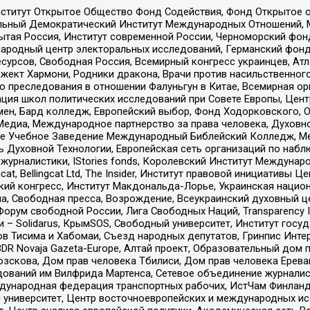
ститут Открытое Общество Фонд Содействия, Фонд Открытое 
альный Демократический Институт Международных Отношений,
тая Россия, Институт современной России, Черноморский фонд
родный центр электоральных исследований, Германский фонд
рсов, Свободная Россия, Всемирный конгресс украинцев, Атла
ект Хармони, Родники дракона, Врачи против насильственного
ию преследования в отношении Фалуньгун в Китае, Всемирная о
ация школ политических исследований при Совете Европы, Цен
мен, Бард колледж, Европейский выбор, Фонд Ходорковского,
едиа, Международное партнерство за права человека, Духовно
ое Учебное Заведение Международный Библейский Колледж, М
ь Духовной Технологии, Европейская сеть организаций по наб
урналистики, IStories fonds, Королевский Институт Между
gcat, Bellingcat Ltd, The Insider, Институт правовой инициатив
инский конгресс, Институт Макдональда-Лорье, Украинская нац
, Свободная пресса, Возрождение, Всеукраинский духовный цен
орум свободной России, Лига Свободных Наций, Transparеncy I
– Solidarus, КрымSOS, Свободный университет, Институт госу
в Тисима и Хабомаи, Съезд народных депутатов, Гринпис Инте
DR Novaja Gazeta-Europe, Алтай проект, Образовательный дом 
зскова, Дом прав человека Тбилиси, Дом прав человека Ерева
едований им Вилфрида Мартенса, Сетевое объединение журнали
Международная федерация транспортных рабочих, ИстЧам Финлан
й университет, Центр восточноевропейских и международных и