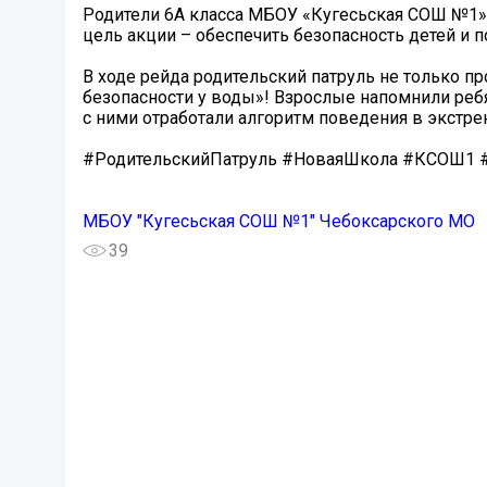
Родители 6А класса МБОУ «Кугесьская СОШ №1»
цель акции – обеспечить безопасность детей и 
В ходе рейда родительский патруль не только пр
безопасности у воды»! Взрослые напомнили реб
с ними отработали алгоритм поведения в экстре
#РодительскийПатруль #НоваяШкола #КСОШ1 
МБОУ "Кугесьская СОШ №1" Чебоксарского МО
39