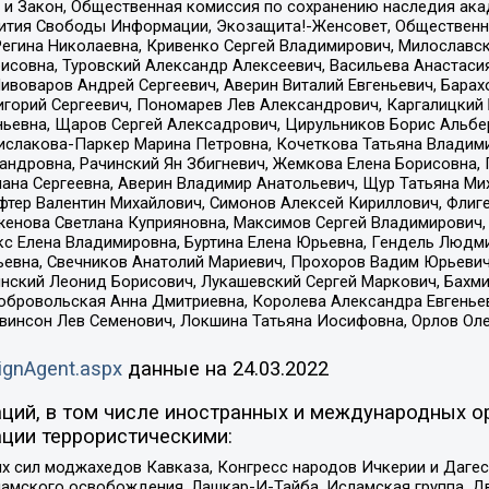
 и Закон, Общественная комиссия по сохранению наследия ак
звития Свободы Информации, Экозащита!-Женсовет, Общественн
Регина Николаевна, Кривенко Сергей Владимирович, Милославс
совна, Туровский Александр Алексеевич, Васильева Анастасия
Пивоваров Андрей Сергеевич, Аверин Виталий Евгеньевич, Бара
горий Сергеевич, Пономарев Лев Александрович, Каргалицкий 
ньевна, Щаров Сергей Алексадрович, Цирульников Борис Альбер
ислакова-Паркер Марина Петровна, Кочеткова Татьяна Владими
сандровна, Рачинский Ян Збигневич, Жемкова Елена Борисовна,
лана Сергеевна, Аверин Владимир Анатольевич, Щур Татьяна М
фтер Валентин Михайлович, Симонов Алексей Кириллович, Флиг
женова Светлана Куприяновна, Максимов Сергей Владимирович, 
кс Елена Владимировна, Буртина Елена Юрьевна, Гендель Людм
евна, Свечников Анатолий Мариевич, Прохоров Вадим Юрьевич
инский Леонид Борисович, Лукашевский Сергей Маркович, Бахм
Добровольская Анна Дмитриевна, Королева Александра Евгенье
евинсон Лев Семенович, Локшина Татьяна Иосифовна, Орлов Ол
ignAgent.aspx
данные на
24.03.2022
ций, в том числе иностранных и международных ор
ции террористическими:
ил моджахедов Кавказа, Конгресс народов Ичкерии и Дагеста
ламского освобождения, Лашкар-И-Тайба, Исламская группа, Дв