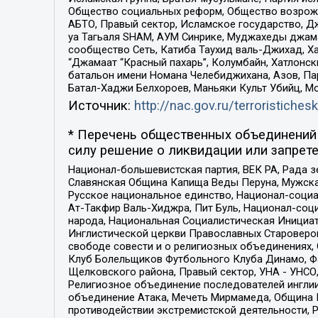
Общество социальных реформ, Общество возрожд
АБТО, Правый сектор, Исламское государство, Д
уа Тагьаля SHAM, АУМ Синрике, Муджахеды джама
сообщество Сеть, Катиба Таухид валь-Джихад, Хай
“Джамаат “Красный пахарь”, Колумбайн, Хатлонск
батальон имени Номана Челебиджихана, Азов, Па
Батал-Хаджи Белхороев, Маньяки Культ Убийц, М
Источник:
http://nac.gov.ru/terroristichesk
* Перечень общественных объединений 
силу решение о ликвидации или запрете
Национал-большевистская партия, ВЕК РА, Рада 
Славянская Община Капища Веды Перуна, Мужская
Русское национальное единство, Национал-социа
Ат-Такфир Валь-Хиджра, Пит Буль, Национал-соц
народа, Национальная Социалистическая Инициат
Инглистической церкви Православных Староверов
свободе совести и о религиозных объединениях,
Клуб Болельщиков Футбольного Клуба Динамо, Фа
Щелковского района, Правый сектор, УНА - УНСО, У
Религиозное объединение последователей инглии
объединение Атака, Мечеть Мирмамеда, Община К
противодействии экстремистской деятельности, 