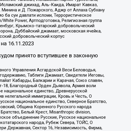
Исламский джихад, Аль-Каида, Имарат Кавказ,
 Минина и Д. Пожарского, Аджр от Аллаха Субхану
о ба суи давлати исломи, Террористическое
/White Power, Артподготовка, Религиозная группа
Оренбург, Крымско-татарский добровольческий
орона, Дуббайский джамаат, московская ячейка,
усский добровольческий корпус
 на
16.11.2023
судом принято вступившее в законную
вного Управления Асгардской Веси Беловодья,
годержавию, Таблиги Джамаат, Свидетели Иеговы,
айат Кабарды, Балкарии и Карачая, Союз славян,
т-18, Благородный Орден Дьявола, Армия воли
ое национальное единство, Древнерусской
 нелегальной иммиграции, Кровь и Честь, О
усское национальное единство, Северное Братство,
ровский, Община Коренного Русского народа
атство, Белый Крест, Misanthropic division,
еское объединение Русские, Русское национальное
котатарского народа, Рубеж Севера, ТОЙС, О
ри Державная, Сектор 16, Независимость, Фирма,