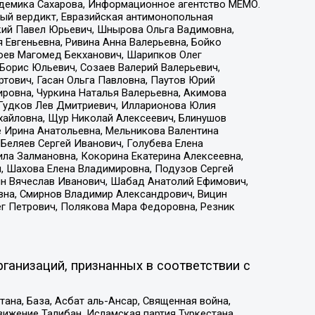
адемика Сахарова, Информационное агентство МЕМО.
ый вердикт, Евразийская антимонопольная
кий Павел Юрьевич, Шнырова Ольга Вадимовна,
 Евгеньевна, Ривина Анна Валерьевна, Бойко
хоев Магомед Бекханович, Шарипков Олег
Борис Юльевич, Созаев Валерий Валерьевич,
тович, Гасан Ольга Павловна, Паутов Юрий
ровна, Чуркина Наталья Валерьевна, Акимова
 Гудков Лев Дмитриевич, Илларионова Юлия
ихайловна, Щур Николай Алексеевич, Блинушов
е Ирина Анатольевна, Мельникова Валентина
Беляев Сергей Иванович, Голубева Елена
ила Залмановна, Кокорина Екатерина Алексеевна,
, Шахова Елена Владимировна, Подузов Сергей
ин Вячеслав Иванович, Шабад Анатолий Ефимович,
вна, Смирнов Владимир Александрович, Вицин
ег Петрович, Полякова Мара Федоровна, Резник
ганизаций, признанных в соответствии с
на, База, Асбат аль-Ансар, Священная война,
ижение Талибан, Исламская партия Туркестана,