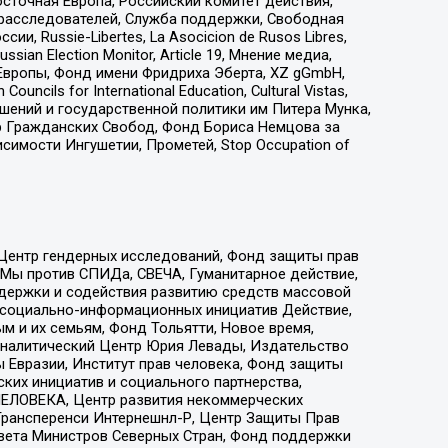
сточная Европа, Российский комитет действия,
-расследователей, Служба поддержки, Свободная
 Russie-Libertes, La Asocicion de Rusos Libres,
an Election Monitor, Article 19, Мнение медиа,
Европы, Фонд имени Фридриха Эберта, XZ gGmbH,
ls for International Education, Cultural Vistas,
ошений и государственной политики им Питера Мунка,
 Гражданских Свобод, Фонд Бориса Немцова за
имости Ингушетии, Прометей, Stop Occupation of
 Центр гендерных исследований, Фонд защиты прав
 Мы против СПИДа, СВЕЧА, Гуманитарное действие,
ддержки и содействия развитию средств массовой
р социально-информационных инициатив Действие,
 и их семьям, Фонд Тольятти, Новое время,
, Аналитический Центр Юрия Левады, Издательство
 Евразии, Институт прав человека, Фонд защиты
ких инициатив и социального партнерства,
ЕЛОВЕКА, Центр развития некоммерческих
 Трансперенси Интернешнл-Р, Центр Защиты Прав
овета Министров Северных Стран, Фонд поддержки