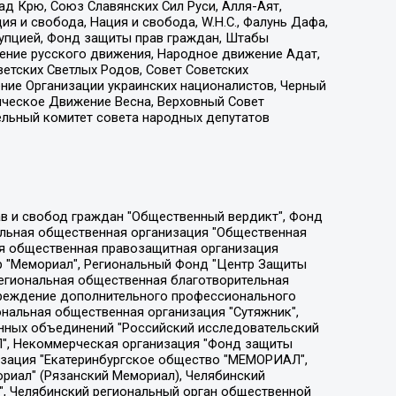
д Крю, Союз Славянских Сил Руси, Алля-Аят,
я и свобода, Нация и свобода, W.H.С., Фалунь Дафа,
рупцией, Фонд защиты прав граждан, Штабы
ение русского движения, Народное движение Адат,
етских Светлых Родов, Совет Советских
ение Организации украинских националистов, Черный
ическое Движение Весна, Верховный Совет
ельный комитет совета народных депутатов
ции социально-правовых программ "Лилит", Дальневосточное общественное движение "Маяк", Санкт-Петербургская ЛГБТ-инициативная группа "Выход", Инициативная группа ЛГБТ+ "Реверс", Алексеев Андрей Викторович, Бекбулатова Таисия Львовна, Беляев Иван Михайлович, Владыкина Елена Сергеевна, Гельман Марат Александрович, Никульшина Вероника Юрьевна, Толоконникова Надежда Андреевна, Шендерович Виктор Анатольевич, Общество с ограниченной ответственностью "Данное сообщение", Общество с ограниченной ответственностью Издательский дом "Новая глава", Айнбиндер Александра Александровна, Московский комьюнити-центр для ЛГБТ+инициатив, Благотворительный фонд развития филантропии, Deutsche Welle (Германия, Kurt-Schumacher-Strasse 3, 53113 Bonn), Борзунова Мария Михайловна, Воробьев Виктор Викторович, Голубева Анна Львовна, Константинова Алла Михайловна, Малкова Ирина Владимировна, Мурадов Мурад Абдулгалимович, Осетинская Елизавета Николаевна, Понасенков Евгений Николаевич, Ганапольский Матвей Юрьевич, Киселев Евгений Алексеевич, Борухович Ирина Григорьевна, Дремин Иван Тимофеевич, Дубровский Дмитрий Викторович, Красноярская региональная общественная организация поддержки и развития альтернативных образовательных технологий и межкультурных коммуникаций "ИНТЕРРА", Маяковская Екатерина Алексеевна, Фейгин Марк Захарович, Филимонов Андрей Викторович, Дзугкоева Регина Николаевна, Доброхотов Роман Александрович, Дудь Юрий Александрович, Елкин Сергей Владимирович, Кругликов Кирилл Игоревич, Сабунаева Мария Леонидовна, Семенов Алексей Владимирович, Шаинян Карен Багратович, Шульман Екатерина Михайловна, Асафьев Артур Валерьевич, Вахштайн Виктор Семенович, Венедиктов Алексей Алексеевич, Лушникова Екатерина Евгеньевна, Волков Леонид Михайлович, Невзоров Александр Глебович, Пархоменко Сергей Борисович, Сироткин Ярослав Николаевич, Кара-Мурза Владимир Владимирович, Баранова Наталья Владимировна, Гозман Леонид Яковлевич, Кагарлицкий Борис Юльевич, Климарев Михаил Валерьевич, Милов Владимир Станиславович, Автономная некоммерческая организация Краснодарский центр современного искусства "Типография", Моргенштерн Алишер Тагирович, Соболь Любовь Эдуардовна, Общество с ограниченной ответственностью "ЛИЗА НОРМ", Каспаров Гарри Кимович, Ходорковский Михаил Борисович, Общество с ограниченной ответственностью "Апрельские тезисы", Данилович Ирина Брониславовна, Кашин Олег Владимирович, Петров Николай Владимирович, Пивоваров Алексей Владимирович, Соколов Михаил Владимирович, Цветкова Юлия Владимировна, Чичваркин Евгений Александрович, Комитет против пыток/Команда против пыток, Общество с ограниченной ответственностью "Первый научный", Общество с ограниченной ответственностью "Вертолет и ко", Белоцерковская Вероника Борисовна, Кац Максим Евгеньевич, Лазарева Татьяна Юрьевна, Шаведдинов Руслан Табризович, Яшин Илья Валерьевич, Общество с ограниченной ответственностью "Иноагент ААВ", Алешковский Дмитрий Петрович, Альбац Евгения Марковна, Быков Дмитрий Львович, Галямина Юлия Евгеньевна, Лойко Сергей Леонидович, Мартынов Кирилл Константинович, Медведев Сергей Александрович, Крашенинников Федор Геннадиевич, Гордеева Катерина Вл