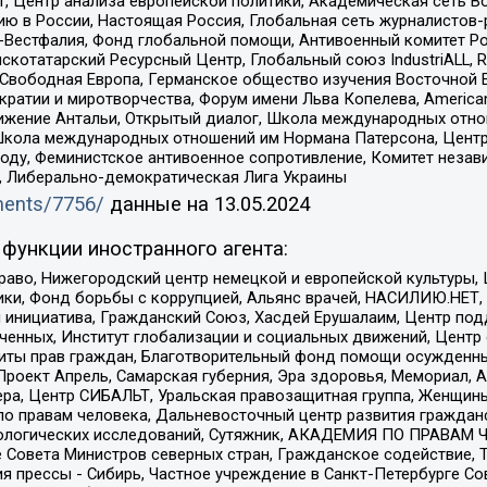
, Центр анализа европейской политики, Академическая сеть Во
ю в России, Настоящая Россия, Глобальная сеть журналистов
естфалия, Фонд глобальной помощи, Антивоенный комитет России,
татарский Ресурсный Центр, Глобальный союз IndustriALL, Russi
 Свободная Европа, Германское общество изучения Восточной 
и и миротворчества, Форум имени Льва Копелева, American Counci
ое движение Антальи, Открытый диалог, Школа международных отн
Школа международных отношений им Нормана Патерсона, Центр
ду, Феминистское антивоенное сопротивление, Комитет независ
а, Либерально-демократическая Лига Украины
uments/7756/
данные на
13.05.2024
функции иностранного агента:
раво, Нижегородский центр немецкой и европейской культуры,
тики, Фонд борьбы с коррупцией, Альянс врачей, НАСИЛИЮ.НЕТ,
я инициатива, Гражданский Союз, Хасдей Ерушалаим, Центр по
юченных, Институт глобализации и социальных движений, Цент
ты прав граждан, Благотворительный фонд помощи осужденным
а, Проект Апрель, Самарская губерния, Эра здоровья, Мемориал
ера, Центр СИБАЛЬТ, Уральская правозащитная группа, Женщины
по правам человека, Дальневосточный центр развития гражданс
ологических исследований, Сутяжник, АКАДЕМИЯ ПО ПРАВАМ Ч
е Совета Министров северных стран, Гражданское содействие,
я прессы - Сибирь, Частное учреждение в Санкт-Петербурге С