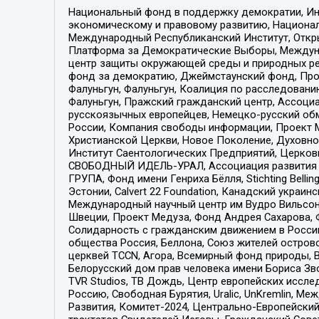
Национальный фонд в поддержку демократии, Ин
экономическому и правовому развитию, Национ
Международный Республиканский Институт, Откры
Платформа за Демократические Выборы, Междуна
центр защиты окружающей среды и природных ресу
фонд за демократию, Джеймстаунский фонд, Прож
Фалуньгун, Фалуньгун, Коалиция по расследован
Фалуньгун, Пражский гражданский центр, Ассоци
русскоязычных европейцев, Немецко-русский об
России, Компания свободы информации, Проект М
Христианской Церкви, Новое Поколение, Духовн
Институт Саентологических Предприятий, Церков
СВОБОДНЫЙ ИДЕЛЬ-УРАЛ, Ассоциация развития ж
ГРУПА, Фонд имени Генриха Бёлля, Stichting Bellin
Эстонии, Calvert 22 Foundation, Канадский укра
Международный научный центр им Вудро Вильсона
Швеции, Проект Медуза, Фонд Андрея Сахарова, Ф
Солидарность с гражданским движением в России 
общества Россия, Беллона, Союз жителей острово
церквей TCCN, Агора, Всемирный фонд природы, B
Белорусский дом прав человека имени Бориса Зво
TVR Studios, ТВ Дождь, Центр европейских иссл
Россию, Свободная Бурятия, Uralic, UnKremlin, 
Развития, Комитет-2024, Центрально-Европейски