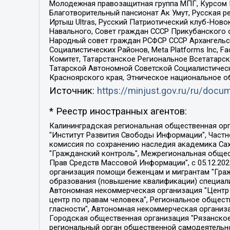
Молодежная правозащитная группа МПГ, Курсом П
Благотворительный пансионат Ак Умут, Русская ре
Иртыш Ultras, Русский Патриотический клуб-Нов
Навального, Совет граждан СССР Прикубанского 
Народный совет граждан РСФСР СССР Архангельск
Социалистических Районов, Meta Platforms Inc, 
Комитет, Татарстанское Региональное Всетатар
Татарской Автономной Советской Социалистическ
Красноярского края, Этническое национальное о
Источник:
https://minjust.gov.ru/ru/doc
* Реестр иностранных агентов:
Калининградская региональная общественная организация "Экозащита!-Женсовет", Фонд содействия защите прав и свобод граждан "Общественный вердикт", Фонд "Институт Развития Свободы Информации", Частное учреждение "Информационное агентство МЕМО. РУ", Региональная общественная организация "Общественная комиссия по сохранению наследия академика Сахарова", Фонд поддержки свободы прессы, Санкт-Петербургская общественная правозащитная организация "Гражданский контроль", Межрегиональная общественная организация "Информационно-просветительский центр "Мемориал", Региональный Фонд "Центр Защиты Прав Средств Массовой Информации", с 05.12.2023 Фонд "Центр Защиты Прав Средств массовой информации", Региональная общественная благотворительная организация помощи беженцам и мигрантам "Гражданское содействие", Негосударственное образовательное учреждение дополнительного профессионального образования (повышение квалификации) специалистов "АКАДЕМИЯ ПО ПРАВАМ ЧЕЛОВЕКА", Свердловская региональная общественная организация "Сутяжник", Автономная некоммерческая организация "Центр независимых социологических исследований", Союз общественных объединений "Российский исследовательский центр по правам человека", Региональное общественное учреждение научно-информационный центр "МЕМОРИАЛ", Некоммерческая организация "Фонд защиты гласности", Автономная некоммерческая организация "Институт прав человека", Городская общественная организация "Екатеринбургское общество "МЕМОРИАЛ", Городская общественная организация "Рязанское историко-просветительское и правозащитное общество "Мемориал" (Рязанский Мемориал), Челябинский региональный орган общественной самодеятельности – женское общественное объединение "Женщины Евразии", Челябинский региональный орган общественной самодеятельности "Уральская правозащитная группа", Фонд содействия защите здоровья и социальной справедливости имени Андрея Рылькова, Автономная Некоммерческая Организация "Аналитический Центр Юрия Левады", Автономная некоммерческая организация социальной поддержки населения "Проект Апрель", Региональная общественная организация помощи женщинам и детям, находящимся в кризисной ситуации "Информационно-методический центр "Анна", Фонд содействия развитию массовых коммуникаций и правовому просвещению "Так-так-Так", Фонд содействия устойчивому развитию "Серебряная тайга", Свердловский региональный общественный фонд социальных проектов "Новое время", "Idel.Реалии", Кавказ.Реалии, Крым.Реалии, Телеканал Настоящее Время, Татаро-башкирская служба Радио Свобода (Azatliq Radiosi), Радио Свободная Европа/Радио Свобода (PCE/PC), "Сибирь.Реалии", "Фактограф", Благотворительный фонд помощи осужденным и их семьям, Автономная некоммерческая организация "Институт глобализации и социальных движений", Фонд "В защиту прав заключенных", Частное учреждение "Центр поддержки и содействия развитию средств массовой информации", Пензенский региональный общественный благотворительный фонд "Гражданский союз", "Север.Реалии", Некоммерческая организация Фонд "Правовая инициатива", 