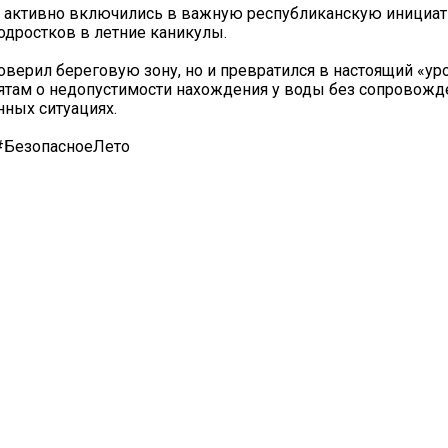
 активно включились в важную республиканскую инициати
подростков в летние каникулы.
оверил береговую зону, но и превратился в настоящий «ур
ятам о недопустимости нахождения у воды без сопровожд
нных ситуациях.
#БезопасноеЛето