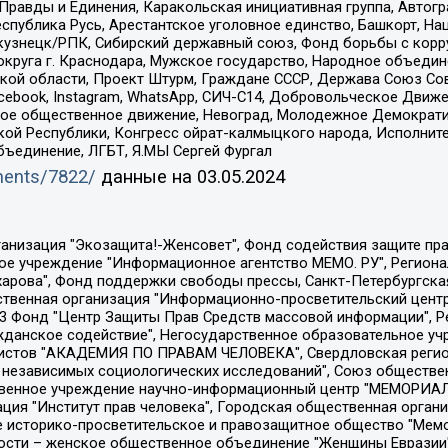
равды и Единения, Каракольская инициативная группа, Автогра
спублика Русь, Арестантское уголовное единство, Башкорт, Наци
окузнецк/РПК, Сибирский державный союз, Фонд борьбы с кор
округа г. Краснодара, Мужское государство, Народное объедин
ой области, Проект Штурм, Граждане СССР, Держава Союз Сов
Facebook, Instagram, WhatsApp, СИЧ-С14, Добровольческое Движ
ское общественное движение, Невоград, Молодежное Демократ
ой Республики, Конгресс ойрат-калмыцкого народа, Исполнит
бъединение, ЛГБТ, Я.МЫ Сергей Фургал
uments/7822/
данные на
03.05.2024
Общество с ограниченной ответственностью "Радио Свободная Европа/Радио Свобода", Чешское информационное агентство "MEDIUM-ORIENT", Красноярская региональная общественная организация "Мы против СПИДа", Камалягин Денис Николаевич, Маркелов Сергей Евгеньевич, Пономарев Лев Александрович, Савицкая Людмила Алексеевна, Автономная некоммерческая организация "Центр по работе с проблемой насилия "НАСИЛИЮ.НЕТ", Межрегиональный профессиональный союз работников здравоохранения "Альянс врачей", Юридическое лицо, зарегистрированное в Латвийской Республике, SIA "Medusa Project" (регистрационный номер 40103797863, дата регистрации 10.06.2014), Некоммерческая организация "Фонд по борьбе с коррупцией", Автономная некоммерческая организация "Институт права и публичной политики", Баданин Роман Сергеевич, Гликин Максим Александрович, Железнова Мария Михайловна, Лукьянова Юлия Сергеевна, Маетная Елизавета Витальевна, Маняхин Петр Борисович, Чуракова Ольга Владимировна, Ярош Юлия Петровна, Юридическое лицо "The Insider SIA", зарегистрированное в Риге, Латвийская Республика (дата регистрации 26.06.2015), являющееся администратором доменного имени интернет-издания "The Insider SIA", https://theins.ru, Постернак Алексей Евгеньевич, Рубин Михаил Аркадьевич, Анин Роман Александрович, Юридическое лицо Istories fonds, зарегистрированное в Латвийской Республике (регистрационный номер 50008295751, дата регистрации 24.02.2020), Великовский Дмитрий Александрович, Долинина Ирина Николаевна, Мароховская Алеся Алексеевна, Шлейнов Роман Юрьевич, Шмагун Олеся Валентиновна, Общество с ограниченной ответственностью "Альтаир 2021", Общество с ограниченной ответственностью "Вега 2021", Общество с ограниченной ответственностью "Главный редактор 2021", Общество с ограниченной ответственностью "Ромашки монолит", Важенков Артем Валерьевич, Ивановская областная общественная организация "Центр гендерных исследований", Гурман Юрий Альбертович, Медиапроект "ОВД-Инфо", Егоров Владимир Владимирович, Жилинский Владимир Александрович, Общество с ограниченной ответственностью "ЗП", Иванова София Юрьевна, Карезина Инна Павловна, Кильтау Екатерина Викторовна, Петров Алексей Викторович, Пискунов Сергей Евгеньевич, Смирнов Сергей Сергеевич, Тихонов Михаил Сергеевич, Общество с ограниченной ответственностью "ЖУРНАЛИСТ-ИНОСТРАННЫЙ АГЕНТ", Арапова Галина Юрьевна, Вольтская Татьяна Анатольевна, Американская компания "Mason G.E.S. Anonymous Foundation" (США), являющаяся владельцем интернет-издания https://mnews.world/, Компания "Stichting Bellingcat", зарегистрированная в Нидерландах (дата регистрации 11.07.2018), Захаров Андрей Вячеславович, Клепиковская Екатерина Дмитриевна, Общество с ограниченной ответственностью "МЕМО", Перл Роман Александрович, Симонов Евгений Алексеевич, Соловьева Елена Анатольевна, Сотников Даниил Владимирович, Сурначева Елизавета Дмитриевна, Автономная некоммерческая организация по защите прав человека и информированию населения "Якутия – Наше Мнение", Общество с ограниченной ответственностью "Москоу диджитал медиа", с 26.01.2023 Общество с ограниченной ответственностью "Чайка Белые сады", Ветошкина Валерия Валерьевна, Заговора Максим Александрович, Межрегиональное общественное движение "Российская ЛГБТ - сеть", Оленичев Максим Владимирович, Павлов Иван Юрьевич, Скворцова Елена Сергеевна, Общество с ограниченной ответственностью "Как бы инагент", Кочетков Игорь Викторович, Общество с ограниченной ответственностью "Честные выборы", Еланчик Олег Александрович, Общество с ограниченной ответственностью "Нобелевский призыв", Гималова Регина Эмилевна, Григорьев Андрей Валерьевич, Григорьева Алина Александровна, Ассоциация по содействию защите прав призывников, альтернативнослужащих и военнослужащих "Правозащитная группа "Гражданин.Армия.Право", Хисамова Регина Фаритовна, Автономная некоммерческая организация по реализа