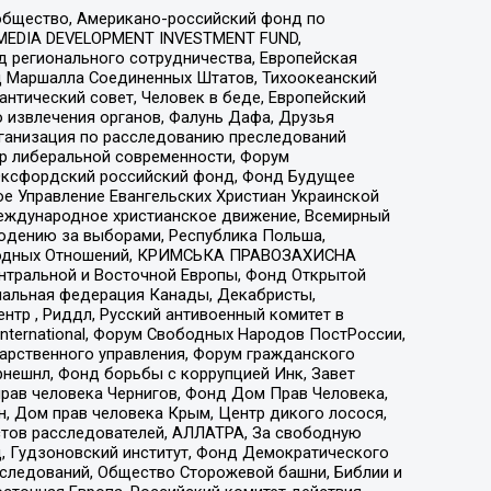
общество, Американо-российский фонд по
 MEDIA DEVELOPMENT INVESTMENT FUND,
 регионального сотрудничества, Европейская
 Маршалла Соединенных Штатов, Тихоокеанский
нтический совет, Человек в беде, Европейский
 извлечения органов, Фалунь Дафа, Друзья
рганизация по расследованию преследований
тр либеральной современности, Форум
 Оксфордский российский фонд, Фонд Будущее
е Управление Евангельских Христиан Украинской
еждународное христианское движение, Всемирный
людению за выборами, Республика Польша,
народных Отношений, КРИМСЬКА ПРАВОЗАХИСНА
ы Центральной и Восточной Европы, Фонд Открытой
иональная федерация Канады, Декабристы,
тр , Риддл, Русский антивоенный комитет в
nternational, Форум Свободных Народов ПостРоссии,
дарственного управления, Форум гражданского
рнешнл, Фонд борьбы с коррупцией Инк, Завет
прав человека Чернигов, Фонд Дом Прав Человека,
н, Дом прав человека Крым, Центр дикого лосося,
стов расследователей, АЛЛАТРА, За свободную
д, Гудзоновский институт, Фонд Демократического
сследований, Общество Сторожевой башни, Библии и