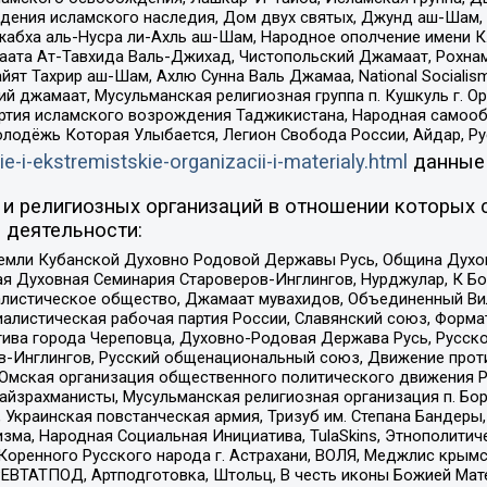
ения исламского наследия, Дом двух святых, Джунд аш-Шам, 
жабха аль-Нусра ли-Ахль аш-Шам, Народное ополчение имени К.
ата Ат-Тавхида Валь-Джихад, Чистопольский Джамаат, Рохнам
ят Тахрир аш-Шам, Ахлю Сунна Валь Джамаа, National Socialism
ий джамаат, Мусульманская религиозная группа п. Кушкуль г. 
ртия исламского возрождения Таджикистана, Народная самооб
олодёжь Которая Улыбается, Легион Свобода России, Айдар, Р
ie-i-ekstremistskie-organizacii-i-materialy.html
данные
и религиозных организаций в отношении которых 
 деятельности:
земли Кубанской Духовно Родовой Державы Русь, Община Духо
 Духовная Семинария Староверов-Инглингов, Нурджулар, К Бо
листическое общество, Джамаат мувахидов, Объединенный Вил
иалистическая рабочая партия России, Славянский союз, Форма
ива города Череповца, Духовно-Родовая Держава Русь, Русск
-Инглингов, Русский общенациональный союз, Движение против
 Омская организация общественного политического движения Р
йзрахманисты, Мусульманская религиозная организация п. Бо
краинская повстанческая армия, Тризуб им. Степана Бандеры, Бр
зма, Народная Социальная Инициатива, TulaSkins, Этнополитич
оренного Русского народа г. Астрахани, ВОЛЯ, Меджлис крымс
РЕВТАТПОД, Артподготовка, Штольц, В честь иконы Божией Мате