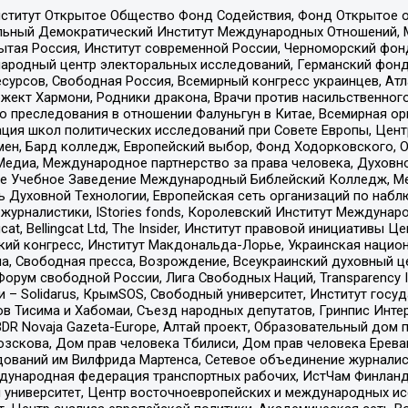
ститут Открытое Общество Фонд Содействия, Фонд Открытое 
альный Демократический Институт Международных Отношений,
тая Россия, Институт современной России, Черноморский фонд
родный центр электоральных исследований, Германский фонд
рсов, Свободная Россия, Всемирный конгресс украинцев, Атла
ект Хармони, Родники дракона, Врачи против насильственного
ию преследования в отношении Фалуньгун в Китае, Всемирная о
ация школ политических исследований при Совете Европы, Цен
мен, Бард колледж, Европейский выбор, Фонд Ходорковского,
едиа, Международное партнерство за права человека, Духовно
ое Учебное Заведение Международный Библейский Колледж, М
ь Духовной Технологии, Европейская сеть организаций по наб
урналистики, IStories fonds, Королевский Институт Между
gcat, Bellingcat Ltd, The Insider, Институт правовой инициатив
инский конгресс, Институт Макдональда-Лорье, Украинская нац
, Свободная пресса, Возрождение, Всеукраинский духовный цен
орум свободной России, Лига Свободных Наций, Transparеncy I
– Solidarus, КрымSOS, Свободный университет, Институт госу
в Тисима и Хабомаи, Съезд народных депутатов, Гринпис Инте
DR Novaja Gazeta-Europe, Алтай проект, Образовательный дом 
зскова, Дом прав человека Тбилиси, Дом прав человека Ерева
едований им Вилфрида Мартенса, Сетевое объединение журнали
Международная федерация транспортных рабочих, ИстЧам Финлан
й университет, Центр восточноевропейских и международных и