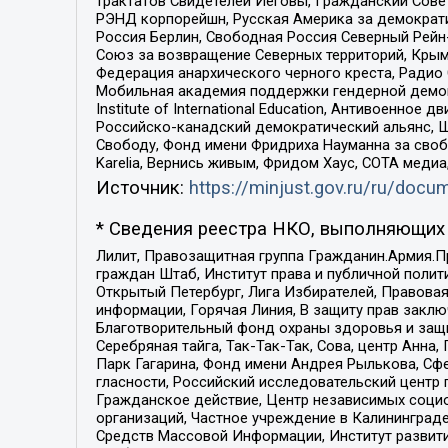
трактатов Свидетелей Иеговы, Гражданский Совет
РЭНД корпорейшн, Русская Америка за демократи
Россия Берлин, Свободная Россия Северный Рейн-В
Союз за возвращение Северных территорий, Крымско
Федерация анархического черного креста, Радио
Мобильная академия поддержки гендерной демократи
Institute of International Education, Антивоенн
Российско-канадский демократический альянс, 
Свободу, Фонд имени Фридриха Науманна за свобо
Karelia, Вернись живым, Фридом Хаус, СОТА меди
Источник:
https://minjust.gov.ru/ru/doc
* Сведения реестра НКО, выполняющих 
Лилит, Правозащитная группа Гражданин.Армия.П
граждан Штаб, Институт права и публичной поли
Открытый Петербург, Лига Избирателей, Правова
информации, Горячая Линия, В защиту прав закл
Благотворительный фонд охраны здоровья и защи
Серебряная тайга, Так-Так-Так, Сова, центр Анн
Парк Гагарина, Фонд имени Андрея Рылькова, Сф
гласности, Российский исследовательский центр 
Гражданское действие, Центр независимых соци
организаций, Частное учреждение в Калининград
Средств Массовой Информации, Институт развити