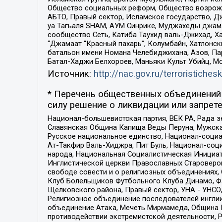
Общество социальных реформ, Общество возрожд
АБТО, Правый сектор, Исламское государство, Д
уа Тагьаля SHAM, АУМ Синрике, Муджахеды джама
сообщество Сеть, Катиба Таухид валь-Джихад, Хай
“Джамаат “Красный пахарь”, Колумбайн, Хатлонск
батальон имени Номана Челебиджихана, Азов, Па
Батал-Хаджи Белхороев, Маньяки Культ Убийц, М
Источник:
http://nac.gov.ru/terroristichesk
* Перечень общественных объединений 
силу решение о ликвидации или запрете
Национал-большевистская партия, ВЕК РА, Рада 
Славянская Община Капища Веды Перуна, Мужская
Русское национальное единство, Национал-социа
Ат-Такфир Валь-Хиджра, Пит Буль, Национал-соц
народа, Национальная Социалистическая Инициат
Инглистической церкви Православных Староверов
свободе совести и о религиозных объединениях,
Клуб Болельщиков Футбольного Клуба Динамо, Фа
Щелковского района, Правый сектор, УНА - УНСО, У
Религиозное объединение последователей инглии
объединение Атака, Мечеть Мирмамеда, Община К
противодействии экстремистской деятельности, 