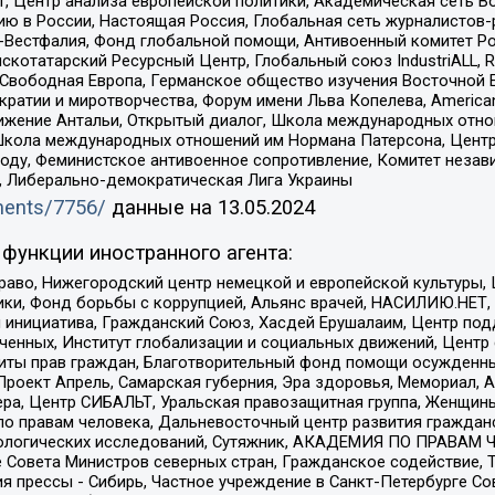
, Центр анализа европейской политики, Академическая сеть Во
ю в России, Настоящая Россия, Глобальная сеть журналистов
естфалия, Фонд глобальной помощи, Антивоенный комитет России,
татарский Ресурсный Центр, Глобальный союз IndustriALL, Russi
 Свободная Европа, Германское общество изучения Восточной 
и и миротворчества, Форум имени Льва Копелева, American Counci
ое движение Антальи, Открытый диалог, Школа международных отн
Школа международных отношений им Нормана Патерсона, Центр
ду, Феминистское антивоенное сопротивление, Комитет независ
а, Либерально-демократическая Лига Украины
uments/7756/
данные на
13.05.2024
функции иностранного агента:
раво, Нижегородский центр немецкой и европейской культуры,
тики, Фонд борьбы с коррупцией, Альянс врачей, НАСИЛИЮ.НЕТ,
я инициатива, Гражданский Союз, Хасдей Ерушалаим, Центр по
юченных, Институт глобализации и социальных движений, Цент
ты прав граждан, Благотворительный фонд помощи осужденным
а, Проект Апрель, Самарская губерния, Эра здоровья, Мемориал
ера, Центр СИБАЛЬТ, Уральская правозащитная группа, Женщины
по правам человека, Дальневосточный центр развития гражданс
ологических исследований, Сутяжник, АКАДЕМИЯ ПО ПРАВАМ Ч
е Совета Министров северных стран, Гражданское содействие,
я прессы - Сибирь, Частное учреждение в Санкт-Петербурге С