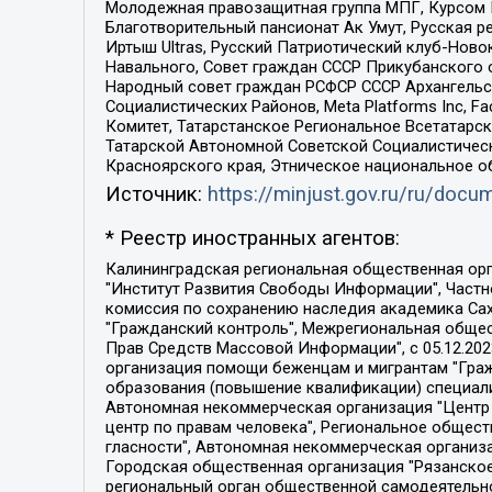
Молодежная правозащитная группа МПГ, Курсом П
Благотворительный пансионат Ак Умут, Русская ре
Иртыш Ultras, Русский Патриотический клуб-Нов
Навального, Совет граждан СССР Прикубанского 
Народный совет граждан РСФСР СССР Архангельск
Социалистических Районов, Meta Platforms Inc, 
Комитет, Татарстанское Региональное Всетатар
Татарской Автономной Советской Социалистическ
Красноярского края, Этническое национальное о
Источник:
https://minjust.gov.ru/ru/doc
* Реестр иностранных агентов:
Калининградская региональная общественная организация "Экозащита!-Женсовет", Фонд содействия защите прав и свобод граждан "Общественный вердикт", Фонд "Институт Развития Свободы Информации", Частное учреждение "Информационное агентство МЕМО. РУ", Региональная общественная организация "Общественная комиссия по сохранению наследия академика Сахарова", Фонд поддержки свободы прессы, Санкт-Петербургская общественная правозащитная организация "Гражданский контроль", Межрегиональная общественная организация "Информационно-просветительский центр "Мемориал", Региональный Фонд "Центр Защиты Прав Средств Массовой Информации", с 05.12.2023 Фонд "Центр Защиты Прав Средств массовой информации", Региональная общественная благотворительная организация помощи беженцам и мигрантам "Гражданское содействие", Негосударственное образовательное учреждение дополнительного профессионального образования (повышение квалификации) специалистов "АКАДЕМИЯ ПО ПРАВАМ ЧЕЛОВЕКА", Свердловская региональная общественная организация "Сутяжник", Автономная некоммерческая организация "Центр независимых социологических исследований", Союз общественных объединений "Российский исследовательский центр по правам человека", Региональное общественное учреждение научно-информационный центр "МЕМОРИАЛ", Некоммерческая организация "Фонд защиты гласности", Автономная некоммерческая организация "Институт прав человека", Городская общественная организация "Екатеринбургское общество "МЕМОРИАЛ", Городская общественная организация "Рязанское историко-просветительское и правозащитное общество "Мемориал" (Рязанский Мемориал), Челябинский региональный орган общественной самодеятельности – женское общественное объединение "Женщины Евразии", Челябинский региональный орган общественной самодеятельности "Уральская правозащитная группа", Фонд содействия защите здоровья и социальной справедливости имени Андрея Рылькова, Автономная Некоммерческая Организация "Аналитический Центр Юрия Левады", Автономная некоммерческая организация социальной поддержки населения "Проект Апрель", Региональная общественная организация помощи женщинам и детям, находящимся в кризисной ситуации "Информационно-методический центр "Анна", Фонд содействия развитию массовых коммуникаций и правовому просвещению "Так-так-Так", Фонд содействия устойчивому развитию "Серебряная тайга", Свердловский региональный общественный фонд социальных проектов "Новое время", "Idel.Реалии", Кавказ.Реалии, Крым.Реалии, Телеканал Настоящее Время, Татаро-башкирская служба Радио Свобода (Azatliq Radiosi), Радио Свободная Европа/Радио Свобода (PCE/PC), "Сибирь.Реалии", "Фактограф", Благотворительный фонд помощи осужденным и их семьям, Автономная некоммерческая организация "Институт глобализации и социальных движений", Фонд "В защиту прав заключенных", Частное учреждение "Центр поддержки и содействия развитию средств массовой информации", Пензенский региональный общественный благотворительный фонд "Гражданский союз", "Север.Реалии", Некоммерческая организация Фонд "Правовая инициатива", 