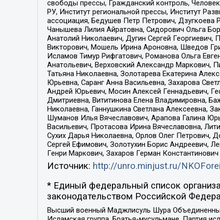
свободы прессы, Гражданский контроль, Человек
РУ, Институт региональной прессы, Институт Ра
ассоциация, Бедушев Петр Петрович, Дзугкоева 
Чанышева Лилия Айратовна, Сидорович Ольга Бори
Анатолий Николаевич, Дугин Сергей Георгиевич, 
Викторович, Мошель Ирина Ароновна, Шведов Гри
Исламов Тимур Рифгатович, Романова Ольга Евге
Анатольевич, Верховский Александр Маркович, П
Татьяна Николаевна, Золотарева Екатерина Алек
Юрьевна, Саранг Анна Васильевна, Захарова Свет
Андрей Юрьевич, Мосин Алексей Геннадьевич, Ге
Дмитриевна, Вититинова Елена Владимировна, Ба
Николаевна, Ганнушкина Светлана Алексеевна, За
Шуманов Илья Вячеславович, Арапова Галина Юрь
Васильевич, Протасова Ирина Вячеславовна, Лит
Сухих Дарья Николаевна, Орлов Олег Петрович, 
Сергей Ефимович, Золотухин Борис Андреевич, Л
Генри Маркович, Захаров Герман Константинович
Источник:
http://unro.minjust.ru/NKOFore
* Единый федеральный список организа
законодательством Российской Федера
Высший военный Маджлисуль Шура Объединенных с
Исламская группа, Братья-мусульмане, Партия ис