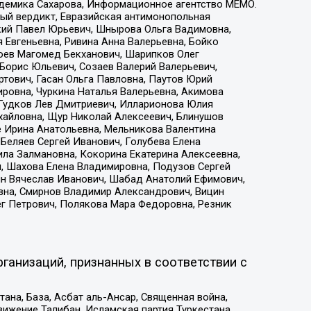
адемика Сахарова, Информационное агентство МЕМО.
ый вердикт, Евразийская антимонопольная
кий Павел Юрьевич, Шнырова Ольга Вадимовна,
 Евгеньевна, Ривина Анна Валерьевна, Бойко
хоев Магомед Бекханович, Шарипков Олег
Борис Юльевич, Созаев Валерий Валерьевич,
тович, Гасан Ольга Павловна, Паутов Юрий
ровна, Чуркина Наталья Валерьевна, Акимова
 Гудков Лев Дмитриевич, Илларионова Юлия
ихайловна, Щур Николай Алексеевич, Блинушов
е Ирина Анатольевна, Мельникова Валентина
Беляев Сергей Иванович, Голубева Елена
ила Залмановна, Кокорина Екатерина Алексеевна,
, Шахова Елена Владимировна, Подузов Сергей
ин Вячеслав Иванович, Шабад Анатолий Ефимович,
вна, Смирнов Владимир Александрович, Вицин
ег Петрович, Полякова Мара Федоровна, Резник
ганизаций, признанных в соответствии с
на, База, Асбат аль-Ансар, Священная война,
ижение Талибан, Исламская партия Туркестана,