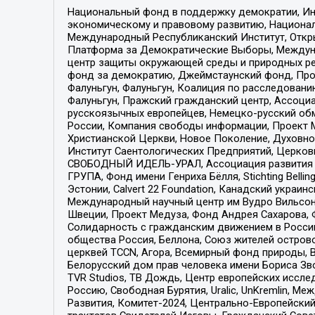
Национальный фонд в поддержку демократии, Ин
экономическому и правовому развитию, Национ
Международный Республиканский Институт, Откры
Платформа за Демократические Выборы, Междуна
центр защиты окружающей среды и природных ресу
фонд за демократию, Джеймстаунский фонд, Прож
Фалуньгун, Фалуньгун, Коалиция по расследован
Фалуньгун, Пражский гражданский центр, Ассоци
русскоязычных европейцев, Немецко-русский об
России, Компания свободы информации, Проект М
Христианской Церкви, Новое Поколение, Духовн
Институт Саентологических Предприятий, Церков
СВОБОДНЫЙ ИДЕЛЬ-УРАЛ, Ассоциация развития ж
ГРУПА, Фонд имени Генриха Бёлля, Stichting Bellin
Эстонии, Calvert 22 Foundation, Канадский укра
Международный научный центр им Вудро Вильсона
Швеции, Проект Медуза, Фонд Андрея Сахарова, Ф
Солидарность с гражданским движением в России 
общества Россия, Беллона, Союз жителей острово
церквей TCCN, Агора, Всемирный фонд природы, B
Белорусский дом прав человека имени Бориса Зво
TVR Studios, ТВ Дождь, Центр европейских иссл
Россию, Свободная Бурятия, Uralic, UnKremlin, 
Развития, Комитет-2024, Центрально-Европейски