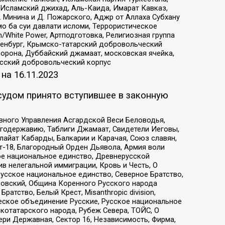
Исламский джихад, Аль-Каида, Имарат Кавказ,
 Минина и Д. Пожарского, Аджр от Аллаха Субхану
о ба суи давлати исломи, Террористическое
/White Power, Артподготовка, Религиозная группа
Оренбург, Крымско-татарский добровольческий
орона, Дуббайский джамаат, московская ячейка,
усский добровольческий корпус
 на
16.11.2023
судом принято вступившее в законную
вного Управления Асгардской Веси Беловодья,
годержавию, Таблиги Джамаат, Свидетели Иеговы,
айат Кабарды, Балкарии и Карачая, Союз славян,
т-18, Благородный Орден Дьявола, Армия воли
ое национальное единство, Древнерусской
 нелегальной иммиграции, Кровь и Честь, О
усское национальное единство, Северное Братство,
ровский, Община Коренного Русского народа
атство, Белый Крест, Misanthropic division,
еское объединение Русские, Русское национальное
котатарского народа, Рубеж Севера, ТОЙС, О
ри Державная, Сектор 16, Независимость, Фирма,