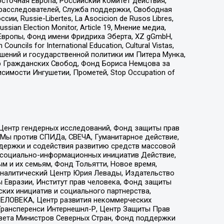
сточная Европа, Российский комитет действия,
-расследователей, Служба поддержки, Свободная
 Russie-Libertes, La Asocicion de Rusos Libres,
an Election Monitor, Article 19, Мнение медиа,
Европы, Фонд имени Фридриха Эберта, XZ gGmbH,
ls for International Education, Cultural Vistas,
ошений и государственной политики им Питера Мунка,
 Гражданских Свобод, Фонд Бориса Немцова за
имости Ингушетии, Прометей, Stop Occupation of
 Центр гендерных исследований, Фонд защиты прав
 Мы против СПИДа, СВЕЧА, Гуманитарное действие,
ддержки и содействия развитию средств массовой
р социально-информационных инициатив Действие,
 и их семьям, Фонд Тольятти, Новое время,
, Аналитический Центр Юрия Левады, Издательство
 Евразии, Институт прав человека, Фонд защиты
ких инициатив и социального партнерства,
ЕЛОВЕКА, Центр развития некоммерческих
 Трансперенси Интернешнл-Р, Центр Защиты Прав
овета Министров Северных Стран, Фонд поддержки