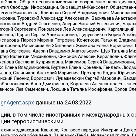
 и Закон, Общественная комиссия по сохранению наследия ак
звития Свободы Информации, Экозащита!-Женсовет, Общественн
Регина Николаевна, Кривенко Сергей Владимирович, Милославс
совна, Туровский Александр Алексеевич, Васильева Анастасия
Пивоваров Андрей Сергеевич, Аверин Виталий Евгеньевич, Бара
горий Сергеевич, Пономарев Лев Александрович, Каргалицкий 
ньевна, Щаров Сергей Алексадрович, Цирульников Борис Альбер
ислакова-Паркер Марина Петровна, Кочеткова Татьяна Владими
сандровна, Рачинский Ян Збигневич, Жемкова Елена Борисовна,
лана Сергеевна, Аверин Владимир Анатольевич, Щур Татьяна М
фтер Валентин Михайлович, Симонов Алексей Кириллович, Флиг
женова Светлана Куприяновна, Максимов Сергей Владимирович, 
кс Елена Владимировна, Буртина Елена Юрьевна, Гендель Людм
евна, Свечников Анатолий Мариевич, Прохоров Вадим Юрьевич
инский Леонид Борисович, Лукашевский Сергей Маркович, Бахм
Добровольская Анна Дмитриевна, Королева Александра Евгенье
евинсон Лев Семенович, Локшина Татьяна Иосифовна, Орлов Ол
ignAgent.aspx
данные на
24.03.2022
ций, в том числе иностранных и международных ор
ции террористическими:
ил моджахедов Кавказа, Конгресс народов Ичкерии и Дагеста
ламского освобождения, Лашкар-И-Тайба, Исламская группа, Дв