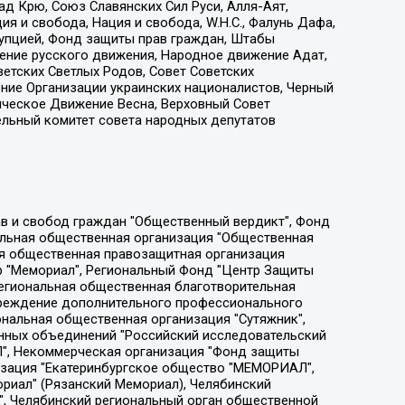
д Крю, Союз Славянских Сил Руси, Алля-Аят,
я и свобода, Нация и свобода, W.H.С., Фалунь Дафа,
рупцией, Фонд защиты прав граждан, Штабы
ение русского движения, Народное движение Адат,
етских Светлых Родов, Совет Советских
ение Организации украинских националистов, Черный
ическое Движение Весна, Верховный Совет
ельный комитет совета народных депутатов
ции социально-правовых программ "Лилит", Дальневосточное общественное движение "Маяк", Санкт-Петербургская ЛГБТ-инициативная группа "Выход", Инициативная группа ЛГБТ+ "Реверс", Алексеев Андрей Викторович, Бекбулатова Таисия Львовна, Беляев Иван Михайлович, Владыкина Елена Сергеевна, Гельман Марат Александрович, Никульшина Вероника Юрьевна, Толоконникова Надежда Андреевна, Шендерович Виктор Анатольевич, Общество с ограниченной ответственностью "Данное сообщение", Общество с ограниченной ответственностью Издательский дом "Новая глава", Айнбиндер Александра Александровна, Московский комьюнити-центр для ЛГБТ+инициатив, Благотворительный фонд развития филантропии, Deutsche Welle (Германия, Kurt-Schumacher-Strasse 3, 53113 Bonn), Борзунова Мария Михайловна, Воробьев Виктор Викторович, Голубева Анна Львовна, Константинова Алла Михайловна, Малкова Ирина Владимировна, Мурадов Мурад Абдулгалимович, Осетинская Елизавета Николаевна, Понасенков Евгений Николаевич, Ганапольский Матвей Юрьевич, Киселев Евгений Алексеевич, Борухович Ирина Григорьевна, Дремин Иван Тимофеевич, Дубровский Дмитрий Викторович, Красноярская региональная общественная организация поддержки и развития альтернативных образовательных технологий и межкультурных коммуникаций "ИНТЕРРА", Маяковская Екатерина Алексеевна, Фейгин Марк Захарович, Филимонов Андрей Викторович, Дзугкоева Регина Николаевна, Доброхотов Роман Александрович, Дудь Юрий Александрович, Елкин Сергей Владимирович, Кругликов Кирилл Игоревич, Сабунаева Мария Леонидовна, Семенов Алексей Владимирович, Шаинян Карен Багратович, Шульман Екатерина Михайловна, Асафьев Артур Валерьевич, Вахштайн Виктор Семенович, Венедиктов Алексей Алексеевич, Лушникова Екатерина Евгеньевна, Волков Леонид Михайлович, Невзоров Александр Глебович, Пархоменко Сергей Борисович, Сироткин Ярослав Николаевич, Кара-Мурза Владимир Владимирович, Баранова Наталья Владимировна, Гозман Леонид Яковлевич, Кагарлицкий Борис Юльевич, Климарев Михаил Валерьевич, Милов Владимир Станиславович, Автономная некоммерческая организация Краснодарский центр современного искусства "Типография", Моргенштерн Алишер Тагирович, Соболь Любовь Эдуардовна, Общество с ограниченной ответственностью "ЛИЗА НОРМ", Каспаров Гарри Кимович, Ходорковский Михаил Борисович, Общество с ограниченной ответственностью "Апрельские тезисы", Данилович Ирина Брониславовна, Кашин Олег Владимирович, Петров Николай Владимирович, Пивоваров Алексей Владимирович, Соколов Михаил Владимирович, Цветкова Юлия Владимировна, Чичваркин Евгений Александрович, Комитет против пыток/Команда против пыток, Общество с ограниченной ответственностью "Первый научный", Общество с ограниченной ответственностью "Вертолет и ко", Белоцерковская Вероника Борисовна, Кац Максим Евгеньевич, Лазарева Татьяна Юрьевна, Шаведдинов Руслан Табризович, Яшин Илья Валерьевич, Общество с ограниченной ответственностью "Иноагент ААВ", Алешковский Дмитрий Петрович, Альбац Евгения Марковна, Быков Дмитрий Львович, Галямина Юлия Евгеньевна, Лойко Сергей Леонидович, Мартынов Кирилл Константинович, Медведев Сергей Александрович, Крашенинников Федор Геннадиевич, Гордеева Катерина Вл