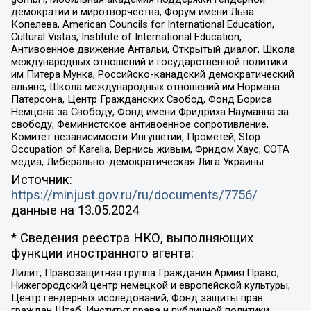
демократии и миротворчества, Форум имени Льва
Копелева, American Councils for International Education,
Cultural Vistas, Institute of International Education,
Антивоенное движение Антальи, Открытый диалог, Школа
международных отношений и государственной политики
им Питера Мунка, Российско-канадский демократический
альянс, Школа международных отношений им Нормана
Патерсона, Центр Гражданских Свобод, Фонд Бориса
Немцова за Свободу, Фонд имени Фридриха Науманна за
свободу, Феминистское антивоенное сопротивление,
Комитет независимости Ингушетии, Прометей, Stop
Occupation of Karelia, Вернись живым, Фридом Хаус, СОТА
медиа, Либерально-демократическая Лига Украины
Источник:
https://minjust.gov.ru/ru/documents/7756/
данные на
13.05.2024
* Сведения реестра НКО, выполняющих
функции иностранного агента:
Лилит, Правозащитная группа Гражданин.Армия.Право,
Нижегородский центр немецкой и европейской культуры,
Центр гендерных исследований, Фонд защиты прав
граждан Штаб, Институт права и публичной политики,