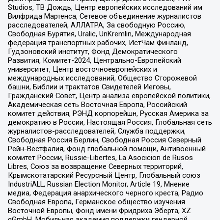
Studios, ТВ Дождь, Центр европейских исследований им
Вилфрида Мартенса, Сетевое объединение журналистов
расследователей, АЛЛАТРА, За свободную Россию,
Свободная Бурятия, Uralic, UnKremlin, Международная
федерация транспортных рабочих, ИстЧам Финланд,
Гудзоновский институт, Фонд Демократического
Развития, Комитет-2024, Центрально-Европейский
университет, Центр восточноевропейских и
международных исследований, Общество Сторожевой
башни, Библии и трактатов Свидетелей Иеговы,
Гражданский Совет, Центр анализа европейской политики,
Академическая сеть Восточная Европа, Российский
комитет действия, РЭНД корпорейшн, Русская Америка за
демократию в России, Настоящая Россия, Глобальная сеть
журналистов-расследователей, Служба поддержки,
Свободная Россия Берлин, Свободная Россия Северный
Рейн-Вестфалия, Фонд глобальной помощи, Антивоенный
комитет России, Russie-Libertes, La Asocicion de Rusos
Libres, Союз за возвращение Северных территорий,
Крымскотатарский Ресурсный Центр, Глобальный союз
IndustriALL, Russian Election Monitor, Article 19, Мнение
медиа, Федерация анархического черного креста, Радио
Свободная Европа, Германское общество изучения
Восточной Европы, Фонд имени Фридриха Эберта, XZ
gGmbH, Мобильная академия поддержки гендерной