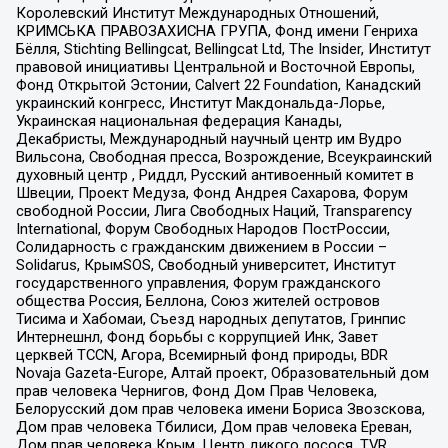
Королевский Институт Международных Отношений,
КРИМСЬКА ПРАВОЗАХИСНА ГРУПА, Фонд имени Генриха
Бёлля, Stichting Bellingcat, Bellingcat Ltd, The Insider, Институт
правовой инициативы Центральной и Восточной Европы,
Фонд Открытой Эстонии, Calvert 22 Foundation, Канадский
украинский конгресс, Институт Макдональда-Лорье,
Украинская национальная федерация Канады,
Декабристы, Международный научный центр им Вудро
Вильсона, Свободная пресса, Возрождение, Всеукраинский
духовный центр , Риддл, Русский антивоенный комитет в
Швеции, Проект Медуза, Фонд Андрея Сахарова, Форум
свободной России, Лига Свободных Наций, Transparеncy
International, Форум Свободных Народов ПостРоссии,
Солидарность с гражданским движением в России –
Solidarus, КрымSOS, Свободный университет, Институт
государственного управления, Форум гражданского
общества Россия, Беллона, Союз жителей островов
Тисима и Хабомаи, Съезд народных депутатов, Гринпис
Интернешнл, Фонд борьбы с коррупцией Инк, Завет
церквей TCCN, Агора, Всемирный фонд природы, BDR
Novaja Gazeta-Europe, Алтай проект, Образовательный дом
прав человека Чернигов, Фонд Дом Прав Человека,
Белорусский дом прав человека имени Бориса Звозскова,
Дом прав человека Тбилиси, Дом прав человека Ереван,
Дом прав человека Крым, Центр дикого лосося, TVR