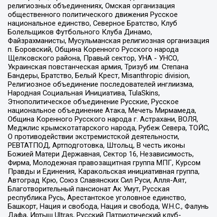
религиозных объединениях, Омская организация
общественного политического движения Русское
национальное единство, Северное Братство, Клуб
Болельщиков Футбольного Клуба Динамо,
Файзрахманисты, Мусульманская религиозная организация
п. Боровский, Община Коренного Русского народа
Щелковского района, Правый сектор, УНА - УНСО,
Украинская повстанческая армия, Тризуб им. Степана
Бандеры, Братство, Белый Крест, Misanthropic division,
Религиозное объединение последователей инглиизма,
Народная Социальная Инициатива, TulaSkins,
Этнополитическое объединение Русские, Русское
национальное объединение Атака, Мечеть Мирмамеда,
Община Коренного Русского народа г. Астрахани, ВОЛЯ,
Меджлис крымскотатарского народа, Рубеж Севера, ТОЙС,
О противодействии экстремистской деятельности,
РЕВТАТПОД, Артподготовка, Штольц, В честь иконы
Божией Матери Державная, Сектор 16, Независимость,
Фирма, Молодежная правозащитная группа МПГ, Курсом
Правды и Единения, Каракольская инициативная группа,
Автоград Крю, Союз Славянских Сил Руси, Алля-Аят,
Благотворительный пансионат Ак Умут, Русская
республика Русь, Арестантское уголовное единство,
Башкорт, Нация и свобода, Нация и свобода, W.H.С., Фалунь
Дафа, Иртыш Ultras, Русский Патриотический клуб-