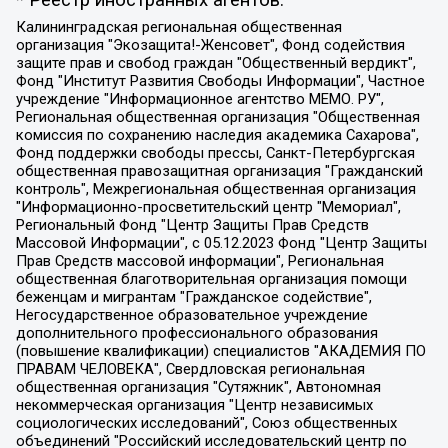
* Реестр иностранных агентов:
Калининградская региональная общественная организация "Экозащита!-Женсовет", Фонд содействия защите прав и свобод граждан "Общественный вердикт", Фонд "Институт Развития Свободы Информации", Частное учреждение "Информационное агентство МЕМО. РУ", Региональная общественная организация "Общественная комиссия по сохранению наследия академика Сахарова", Фонд поддержки свободы прессы, Санкт-Петербургская общественная правозащитная организация "Гражданский контроль", Межрегиональная общественная организация "Информационно-просветительский центр "Мемориал", Региональный Фонд "Центр Защиты Прав Средств Массовой Информации", с 05.12.2023 Фонд "Центр Защиты Прав Средств массовой информации", Региональная общественная благотворительная организация помощи беженцам и мигрантам "Гражданское содействие", Негосударственное образовательное учреждение дополнительного профессионального образования (повышение квалификации) специалистов "АКАДЕМИЯ ПО ПРАВАМ ЧЕЛОВЕКА", Свердловская региональная общественная организация "Сутяжник", Автономная некоммерческая организация "Центр независимых социологических исследований", Союз общественных объединений "Российский исследовательский центр по правам человека", Региональное общественное учреждение научно-информационный центр "МЕМОРИАЛ", Некоммерческая организация "Фонд защиты гласности", Автономная некоммерческая организация "Институт прав человека", Городская общественная организация "Екатеринбургское общество "МЕМОРИАЛ", Городская общественная организация "Рязанское историко-просветительское и правозащитное общество "Мемориал" (Рязанский Мемориал), Челябинский региональный орган общественной самодеятельности – женское общественное объединение "Женщины Евразии", Челябинский региональный орган общественной самодеятельности "Уральская правозащитная группа", Фонд содействия защите здоровья и социальной справедливости имени Андрея Рылькова, Автономная Некоммерческая Организация "Аналитический Центр Юрия Левады", Автономная некоммерческая организация социальной поддержки населения "Проект Апрель", Региональная общественная организация помощи женщинам и детям, находящимся в кризисной ситуации "Информационно-методический центр "Анна", Фонд содействия развитию массовых коммуникаций и правовому просвещению "Так-так-Так", Фонд содействия устойчивому развитию "Серебряная тайга", Свердловский региональный общественный фонд социальных проектов "Новое время", "Idel.Реалии", Кавказ.Реалии, Крым.Реалии, Телеканал Настоящее Время, Татаро-башкирская служба Радио Свобода (Azatliq Radiosi), Радио Свободная Европа/Радио Свобода (PCE/PC), "Сибирь.Реалии", "Фактограф", Благотворительный фонд помощи осужденным и их семьям, Автономная некоммерческая организация "Институт глобализации и социальных движений", Фонд "В защиту прав заключенных", Частное учреждение "Центр поддержки и содействия развитию средств массовой информации", Пензенский региональный общественный благотворительный фонд "Гражданский союз", "Север.Реалии", Некоммерческая организация Фонд "Правовая инициатива", Общество с ограниченной ответственностью "Радио Свободная Европа/Радио Свобода", Чешское информационное агентство "MEDIUM-ORIENT", Красноярская региональная общественная организация "Мы против СПИДа", Камалягин Денис Николаевич, Маркелов Сергей Евгеньевич, Пономарев Лев Александрович, Савицкая Людмила Алексеевна, Автономная некоммерческая организация "Центр по работе с проблемой насилия "НАСИЛИЮ.НЕТ", Межрегиональный профессиональный союз работников здравоохранения "Альянс врачей", Юридическое лицо, зарегистрированное в Латвийской Республике, SIA "Medusa Project" (регистрационный номер 40103797863, дата регистрации 10.06.2014), Некоммерческая организация "Фонд по борьбе с коррупцией", Автономная некоммерческая организация "Институт права и публичной политики", Баданин Роман Сергеевич, Гликин Максим Александрович, Железнова Мария Михайловна, Лукьянова Юлия Сергеевна, Маетная Елизавета Витальевна, Маняхин Петр Борисович, Чуракова Ольга Владимировна, Ярош Юлия Петровна, Юридическое лицо "The Insider SIA", зарегистрированное в Риге, Латвийская Республика (дата регистрации 26.06.2015), являющееся администратором доменного имени интернет-издания "The Insider SIA", https://theins.ru, Постернак Алексей Евгеньевич, Рубин Михаил Аркадьевич, Анин Роман Александрович, Юридическое лицо Istories fonds, зарегистрированное в Латвийской Республике (регистрационный номер 50008295751, дата регистрации 24.02.2020), Великовский Дмитрий Александрович, Долинина Ирина Николаевна, Мароховская Алеся Алексеевна, Шлейнов Роман Юрьевич, Шмагун Олеся Валентиновна, Общество с ограниченной ответственностью "Альтаир 2021", Общество с ограниченной ответственностью "Вега 2021", Общество с ограниченной ответственностью "Главный редактор 2021", Общество с ограниченной ответственностью "Ромашки монолит", Важенков Артем Валерьевич, Ивановская областная общественная организация "Центр гендерных исследований", Гурман Юрий Альбертович, Медиапроект "ОВД-Инфо", Егоров Владимир Владимирович, Жилинский Владимир Александрович, Общество с ограниченной ответственностью "ЗП", Иванова София Юрьевна, Карезина Инна Павловна, Кильтау Екатерина Викторовна, Петров Алексей Викторович, Пискунов Сергей Евгеньевич, Смирнов Сергей Сергеевич, Тихонов Михаил Сергеевич, Общество с ограниченной ответственностью "ЖУРНАЛИСТ-ИНОСТРАННЫЙ АГЕНТ", Арапова Галина Юрьевна, Вольтская Татьяна Анатольевна, Американская компания "Mason G.E.S. Anonymous Foundation" (США), являющаяся владельцем интернет-издания https://mnews.world/, Компания "Stichting Bellingcat", зарегистрированная в Нидерландах (дата регистрации 11.07.2018), Захаров Андрей Вячеславович, Клепиковская Екатерина Дмитриевна, Общество с ограниченной ответственностью "МЕМО", Перл Роман Александрович, Симонов Евгений Алексеевич, Соловьева Елена Анатольевна, Сотников Даниил Владимирович, Сурначева Елизавета Дмитриевна, Автономная некоммерческая организация по защите прав человека и информированию населения "Якутия – Наше Мнение", Общество с ограниченной ответственностью "Москоу диджитал медиа", с 26.01.2023 Общество с ограниченной ответственностью "Чайка Белые сады", Ветошкина Валерия Валерьевна, Заговора Максим Александрович, Межрегиональное общественное движение "Российская ЛГБТ - сеть", Оленичев Максим Владимирович, Павлов Иван Юрьевич, Скворцова Елена Сергеевна, Общество с ограниченной ответственностью "Как бы инагент", Кочетков Игорь Викторович, Общество с ограниченной ответственностью "Честные выборы", Еланчик Олег Александрович, Общество с ограниченной ответственностью "Нобелевский призыв", Гималова Регина Эмилевна, Григорьев Андрей Валерьевич, Григорьева Алина Александровна, Ассоциация по содействию защите прав призывников, альтернативнослужащих и военнослужащих "Правозащитная группа "Гражданин.Армия.Право", Хисамова Регина Фаритовна, Автономная некоммерческая организация по реализации социально-правовых программ "Лилит", Дальневосточное общественное движение "Маяк", Санкт-Петербургская ЛГБТ-инициативная группа "Выход", Инициативная группа ЛГБТ+ "Реверс", Алексеев Андрей Викторович, Бекбулатова Таисия Львовна, Беляев Иван Михайлович, Владыкина Елена Сергеевна, Гельман Марат Александрович, Никульшина Вероника Юрьевна, Толоконникова Надежда Андреевна, Шендерович Виктор Анатольевич, Общество с ограниченной ответственностью "Данное сообщение", Общество с ограниченной ответственностью Издательский дом "Новая глава", Айнбиндер Александра Александровна, Московский комьюнити-центр для ЛГБТ+инициатив, Благотворительный фонд развития филантропии, Deutsche Welle (Германия, Kurt-Schumacher-Strasse 3, 53113 Bonn), Борзунова Мария Михайловна, Воробьев Виктор Викторович, Голубева Анна Львовна, Константинова Алла Михайловна, Малкова Ирина Владимировна, Мурадов Мурад Абдулгалимович, Осетинская Елизавета Николаевна, Понасенков Евгений Николаевич, Ганапольский Матвей Юрьевич, Киселев Евгений Алексеевич, Борухович Ирина Григорьевна, Дремин Иван Тимофеевич, Дубровский Дмитрий Викторович, Красноярская региональная общественная организация поддержки и развития альтернативных образовательных технологий и межкультурных коммуникаций "ИНТЕРРА", Маяковская Екатерина Алексеевна, Фейгин Марк Захарович, Филимонов Андрей Викторович, Дзугкоева Регина Николаевна, Доброхотов Роман Александрович, Дудь Юрий Александрович, Елкин Сергей Владимирович, Кругликов Кирилл Игоревич, Сабунаева Мария Леонидовна, Семенов Алексей Владимирович, Шаинян Карен Багратович, Шульман Екатерина Михайловна, Асафьев Артур Валерьевич, Вахштайн Виктор Семенович, Венедиктов Алексей Алексеевич, Лушникова Екатерина Евгеньевна, Волков Леонид Михайлович, Невзоров Александр Глебович, Пархоменко Сергей Борисович, Сироткин Ярослав Николаевич, Кара-Мурза Владимир Владимирович, Баранова Наталья Владимировна, Гозман Леонид Яковлевич, Кагарлицкий Борис Юльевич, Климарев Михаил Валерьевич, Милов Владимир Станиславович, Автономная некоммерческая организация Краснодарский центр современного искусства "Типография", Моргенштерн Алишер Тагирович, Соболь Любовь Эдуардовна, Общество с ограниченной ответственностью "ЛИЗА НОРМ", Каспаров Гарри Кимович, Ходорковский Михаил Борисович, Общество с ограниченной ответственностью "Апрельские тезисы", Данилович Ирина Брониславовна, Кашин Олег Владимирович, Петров Николай Владимирович, Пивоваров Алексей Владимирович, Соколов Михаил Владимирович, Цветкова Юлия Владимировна, Чичваркин Евгений Александрович, Комитет против пыток/Команда против пыток, Общество с ограниченной ответственностью "Первый научный", Общество с ограниченной ответственностью "Вертолет и ко", Белоцерковская Вероника Борисовна, Кац Максим Евгеньевич, Лазарева Татьяна Юрьевна, Шаведдинов Руслан Табризович, Яшин Илья Валерьевич, Общество с ограниченной ответственностью "Иноагент ААВ", Алешковский Дмитрий Петрович, Альбац Евгения Марковна, Быков Дмитрий Львович, Галямина Юлия Евгеньевна, Лойко Сергей Леонидович, Мартынов Кирилл Константинович, Медведев Сергей Александрович, Крашенинников Федор Геннадиевич, Гордеева Катерина Вл