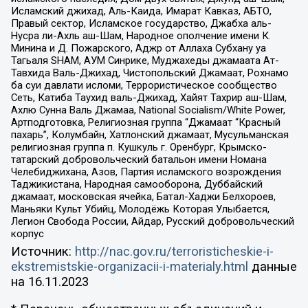
Исламский джихад, Аль-Каида, Имарат Кавказ, АБТО,
Правый сектор, Исламское государство, Джабха аль-
Нусра ли-Ахль аш-Шам, Народное ополчение имени К.
Минина и Д. Пожарского, Аджр от Аллаха Субхану уа
Тагьаля SHAM, АУМ Синрике, Муджахеды джамаата Ат-
Тавхида Валь-Джихад, Чистопольский Джамаат, Рохнамо
ба суи давлати исломи, Террористическое сообщество
Сеть, Катиба Таухид валь-Джихад, Хайят Тахрир аш-Шам,
Ахлю Сунна Валь Джамаа, National Socialism/White Power,
Артподготовка, Религиозная группа “Джамаат “Красный
пахарь”, Колумбайн, Хатлонский джамаат, Мусульманская
религиозная группа п. Кушкуль г. Оренбург, Крымско-
татарский добровольческий батальон имени Номана
Челебиджихана, Азов, Партия исламского возрождения
Таджикистана, Народная самооборона, Дуббайский
джамаат, московская ячейка, Батал-Хаджи Белхороев,
Маньяки Культ Убийц, Молодёжь Которая Улыбается,
Легион Свобода России, Айдар, Русский добровольческий
корпус
Источник:
http://nac.gov.ru/terroristicheskie-i-
ekstremistskie-organizacii-i-materialy.html
данные
на
16.11.2023