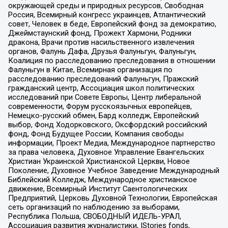
окружающей среды и природных ресурсов, Свободная
Россия, Всемирный конгресс украинцев, Атлантический
совет, Человек в беде, Европейский фонд за демократию,
Джеймстаунский фонд, Прожект Хармони, Родники
дракона, Врачи против насильственного извлечения
органов, Фалунь Дафа, Друзья Фалуньгун, Фалуньгун,
Коалиция по расследованию преследования в отношении
Фалуньгун в Китае, Всемирная организация по
расследованию преследований Фалуньгун, Пражский
гражданский центр, Ассоциация школ политических
исследований при Совете Европы, Центр либеральной
современности, Форум русскоязычных европейцев,
Немецко-русский обмен, Бард колледж, Европейский
выбор, Фонд Ходорковского, Оксфордский российский
фонд, Фонд Будущее России, Компания свободы
информации, Проект Медиа, Международное партнерство
за права человека, Духовное Управление Евангельских
Христиан Украинской Христианской Церкви, Новое
Поколение, Духовное Учебное Заведение Международный
Библейский Колледж, Международное христианское
движение, Всемирный Институт Саентологических
Предприятий, Церковь Духовной Технологии, Европейская
сеть организаций по наблюдению за выборами,
Республика Польша, СВОБОДНЫЙ ИДЕЛЬ-УРАЛ,
Ассоциация развития журналистики, IStories fonds,