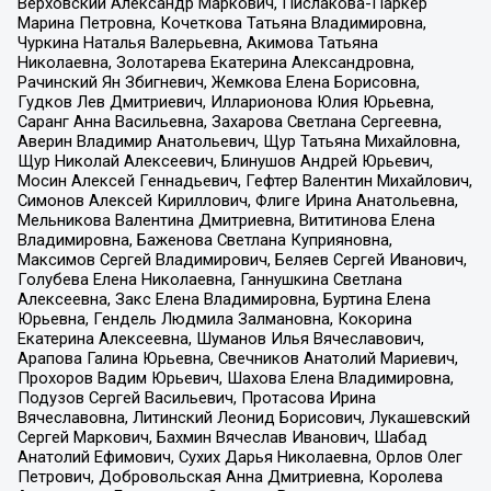
Верховский Александр Маркович, Пислакова-Паркер
Марина Петровна, Кочеткова Татьяна Владимировна,
Чуркина Наталья Валерьевна, Акимова Татьяна
Николаевна, Золотарева Екатерина Александровна,
Рачинский Ян Збигневич, Жемкова Елена Борисовна,
Гудков Лев Дмитриевич, Илларионова Юлия Юрьевна,
Саранг Анна Васильевна, Захарова Светлана Сергеевна,
Аверин Владимир Анатольевич, Щур Татьяна Михайловна,
Щур Николай Алексеевич, Блинушов Андрей Юрьевич,
Мосин Алексей Геннадьевич, Гефтер Валентин Михайлович,
Симонов Алексей Кириллович, Флиге Ирина Анатольевна,
Мельникова Валентина Дмитриевна, Вититинова Елена
Владимировна, Баженова Светлана Куприяновна,
Максимов Сергей Владимирович, Беляев Сергей Иванович,
Голубева Елена Николаевна, Ганнушкина Светлана
Алексеевна, Закс Елена Владимировна, Буртина Елена
Юрьевна, Гендель Людмила Залмановна, Кокорина
Екатерина Алексеевна, Шуманов Илья Вячеславович,
Арапова Галина Юрьевна, Свечников Анатолий Мариевич,
Прохоров Вадим Юрьевич, Шахова Елена Владимировна,
Подузов Сергей Васильевич, Протасова Ирина
Вячеславовна, Литинский Леонид Борисович, Лукашевский
Сергей Маркович, Бахмин Вячеслав Иванович, Шабад
Анатолий Ефимович, Сухих Дарья Николаевна, Орлов Олег
Петрович, Добровольская Анна Дмитриевна, Королева