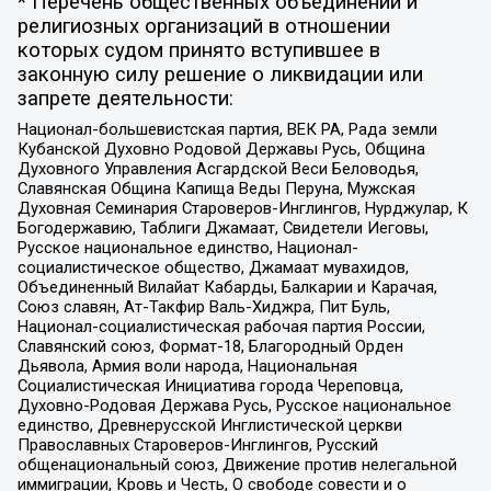
* Перечень общественных объединений и
религиозных организаций в отношении
которых судом принято вступившее в
законную силу решение о ликвидации или
запрете деятельности:
Национал-большевистская партия, ВЕК РА, Рада земли
Кубанской Духовно Родовой Державы Русь, Община
Духовного Управления Асгардской Веси Беловодья,
Славянская Община Капища Веды Перуна, Мужская
Духовная Семинария Староверов-Инглингов, Нурджулар, К
Богодержавию, Таблиги Джамаат, Свидетели Иеговы,
Русское национальное единство, Национал-
социалистическое общество, Джамаат мувахидов,
Объединенный Вилайат Кабарды, Балкарии и Карачая,
Союз славян, Ат-Такфир Валь-Хиджра, Пит Буль,
Национал-социалистическая рабочая партия России,
Славянский союз, Формат-18, Благородный Орден
Дьявола, Армия воли народа, Национальная
Социалистическая Инициатива города Череповца,
Духовно-Родовая Держава Русь, Русское национальное
единство, Древнерусской Инглистической церкви
Православных Староверов-Инглингов, Русский
общенациональный союз, Движение против нелегальной
иммиграции, Кровь и Честь, О свободе совести и о