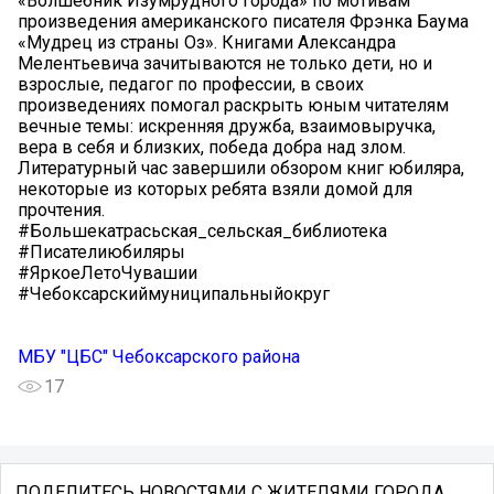
«Волшебник Изумрудного города» по мотивам
произведения американского писателя Фрэнка Баума
«Мудрец из страны Оз». Книгами Александра
Мелентьевича зачитываются не только дети, но и
взрослые, педагог по профессии, в своих
произведениях помогал раскрыть юным читателям
вечные темы: искренняя дружба, взаимовыручка,
вера в себя и близких, победа добра над злом.
Литературный час завершили обзором книг юбиляра,
некоторые из которых ребята взяли домой для
прочтения.
#Большекатрасьская_сельская_библиотека
#Писателиюбиляры
#ЯркоеЛетоЧувашии
#Чебоксарскиймуниципальныйокруг
МБУ "ЦБС" Чебоксарского района
17
ПОДЕЛИТЕСЬ НОВОСТЯМИ С ЖИТЕЛЯМИ ГОРОДА