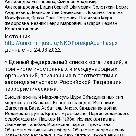
Александра Евгеньевна, Смирнов Владимир
Александрович, Вицин Сергей Ефимович, Золотухин Борис
Андреевич, Левинсон Лев Семенович, Локшина Татьяна
Иосифовна, Орлов Олег Петрович, Полякова Мара
Федоровна, Резник Генри Маркович, Захаров Герман
Константинович
Источник:
http://unro.minjust.ru/NKOForeignAgent.aspx
данные на
24.03.2022
* Единый федеральный список организаций, в
том числе иностранных и международных
организаций, признанных в соответствии с
законодательством Российской Федерации
террористическими:
Высший военный Маджлисуль Шура Объединенных сил
моджахедов Кавказа, Конгресс народов Ичкерии и
Дагестана, База, Асбат аль-Ансар, Священная война,
Исламская группа, Братья-мусульмане, Партия исламского
освобождения, Лашкар-И-Тайба, Исламская группа,
Движение Талибан, Исламская партия Туркестана,
Общество социальных реформ, Общество возрождения
исламского наследия, Дом двух святых, Джунд аш-Шам,