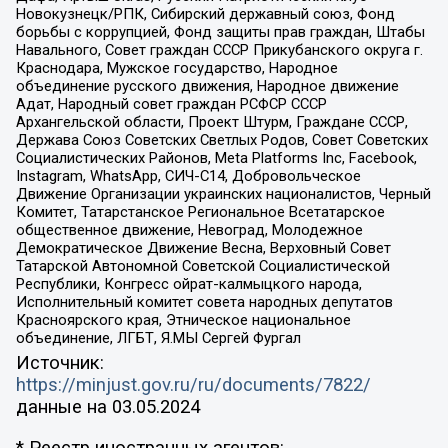
Новокузнецк/РПК, Сибирский державный союз, Фонд
борьбы с коррупцией, Фонд защиты прав граждан, Штабы
Навального, Совет граждан СССР Прикубанского округа г.
Краснодара, Мужское государство, Народное
объединение русского движения, Народное движение
Адат, Народный совет граждан РСФСР СССР
Архангельской области, Проект Штурм, Граждане СССР,
Держава Союз Советских Светлых Родов, Совет Советских
Социалистических Районов, Meta Platforms Inc, Facebook,
Instagram, WhatsApp, СИЧ-С14, Добровольческое
Движение Организации украинских националистов, Черный
Комитет, Татарстанское Региональное Всетатарское
общественное движение, Невоград, Молодежное
Демократическое Движение Весна, Верховный Совет
Татарской Автономной Советской Социалистической
Республики, Конгресс ойрат-калмыцкого народа,
Исполнительный комитет совета народных депутатов
Красноярского края, Этническое национальное
объединение, ЛГБТ, Я.МЫ Сергей Фургал
Источник:
https://minjust.gov.ru/ru/documents/7822/
данные на
03.05.2024