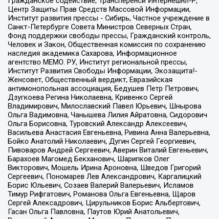
Гражданское содействие, Трансперенси Интернешнл-Р,
Центр Защиты Прав Средств Массовой Информации,
Институт развития прессы - Сибирь, Частное учреждение в
Санкт-Петербурге Совета Министров Северных Стран,
Фонд поддержки свободы прессы, Гражданский контроль,
Человек и Закон, Общественная комиссия по сохранению
наследия академика Сахарова, Информационное
агентство МЕМО. РУ, Институт региональной прессы,
Институт Развития Свободы Информации, Экозащита!-
Женсовет, Общественный вердикт, Евразийская
антимонопольная ассоциация, Бедушев Петр Петрович,
Дзугкоева Регина Николаевна, Кривенко Сергей
Владимирович, Милославский Павел Юрьевич, Шнырова
Ольга Вадимовна, Чанышева Лилия Айратовна, Сидорович
Ольга Борисовна, Туровский Александр Алексеевич,
Васильева Анастасия Евгеньевна, Ривина Анна Валерьевна,
Бойко Анатолий Николаевич, Дугин Сергей Георгиевич,
Пивоваров Андрей Сергеевич, Аверин Виталий Евгеньевич,
Барахоев Магомед Бекханович, Шарипков Олег
Викторович, Мошель Ирина Ароновна, Шведов Григорий
Сергеевич, Пономарев Лев Александрович, Каргалицкий
Борис Юльевич, Созаев Валерий Валерьевич, Исламов
Тимур Рифгатович, Романова Ольга Евгеньевна, Щаров
Сергей Алексадрович, Цирульников Борис Альбертович,
Гасан Ольга Павловна, Паутов Юрий Анатольевич,