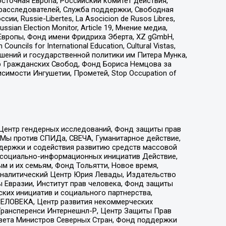
сточная Европа, Российский комитет действия,
-расследователей, Служба поддержки, Свободная
 Russie-Libertes, La Asocicion de Rusos Libres,
an Election Monitor, Article 19, Мнение медиа,
Европы, Фонд имени Фридриха Эберта, XZ gGmbH,
ls for International Education, Cultural Vistas,
ошений и государственной политики им Питера Мунка,
 Гражданских Свобод, Фонд Бориса Немцова за
имости Ингушетии, Прометей, Stop Occupation of
 Центр гендерных исследований, Фонд защиты прав
 Мы против СПИДа, СВЕЧА, Гуманитарное действие,
ддержки и содействия развитию средств массовой
р социально-информационных инициатив Действие,
 и их семьям, Фонд Тольятти, Новое время,
, Аналитический Центр Юрия Левады, Издательство
 Евразии, Институт прав человека, Фонд защиты
ких инициатив и социального партнерства,
ЕЛОВЕКА, Центр развития некоммерческих
 Трансперенси Интернешнл-Р, Центр Защиты Прав
овета Министров Северных Стран, Фонд поддержки