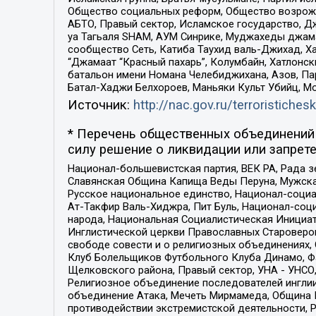
Общество социальных реформ, Общество возрожд
АБТО, Правый сектор, Исламское государство, Д
уа Тагьаля SHAM, АУМ Синрике, Муджахеды джама
сообщество Сеть, Катиба Таухид валь-Джихад, Хай
“Джамаат “Красный пахарь”, Колумбайн, Хатлонск
батальон имени Номана Челебиджихана, Азов, Па
Батал-Хаджи Белхороев, Маньяки Культ Убийц, М
Источник:
http://nac.gov.ru/terroristichesk
* Перечень общественных объединений 
силу решение о ликвидации или запрете
Национал-большевистская партия, ВЕК РА, Рада 
Славянская Община Капища Веды Перуна, Мужская
Русское национальное единство, Национал-социа
Ат-Такфир Валь-Хиджра, Пит Буль, Национал-соц
народа, Национальная Социалистическая Инициат
Инглистической церкви Православных Староверов
свободе совести и о религиозных объединениях,
Клуб Болельщиков Футбольного Клуба Динамо, Фа
Щелковского района, Правый сектор, УНА - УНСО, У
Религиозное объединение последователей инглии
объединение Атака, Мечеть Мирмамеда, Община К
противодействии экстремистской деятельности, 