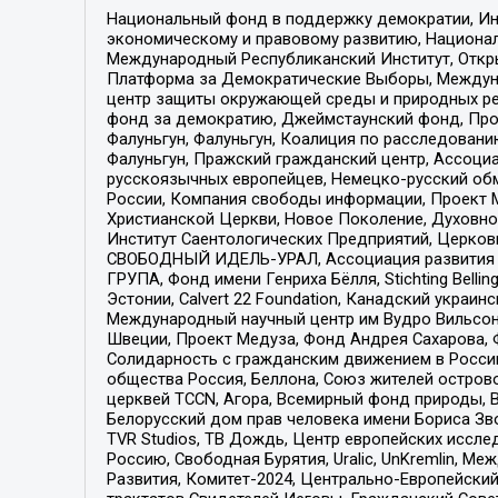
Национальный фонд в поддержку демократии, Ин
экономическому и правовому развитию, Национ
Международный Республиканский Институт, Откры
Платформа за Демократические Выборы, Междуна
центр защиты окружающей среды и природных ресу
фонд за демократию, Джеймстаунский фонд, Прож
Фалуньгун, Фалуньгун, Коалиция по расследован
Фалуньгун, Пражский гражданский центр, Ассоци
русскоязычных европейцев, Немецко-русский об
России, Компания свободы информации, Проект М
Христианской Церкви, Новое Поколение, Духовн
Институт Саентологических Предприятий, Церков
СВОБОДНЫЙ ИДЕЛЬ-УРАЛ, Ассоциация развития ж
ГРУПА, Фонд имени Генриха Бёлля, Stichting Bellin
Эстонии, Calvert 22 Foundation, Канадский укра
Международный научный центр им Вудро Вильсона
Швеции, Проект Медуза, Фонд Андрея Сахарова, Ф
Солидарность с гражданским движением в России 
общества Россия, Беллона, Союз жителей острово
церквей TCCN, Агора, Всемирный фонд природы, B
Белорусский дом прав человека имени Бориса Зво
TVR Studios, ТВ Дождь, Центр европейских иссл
Россию, Свободная Бурятия, Uralic, UnKremlin, 
Развития, Комитет-2024, Центрально-Европейски