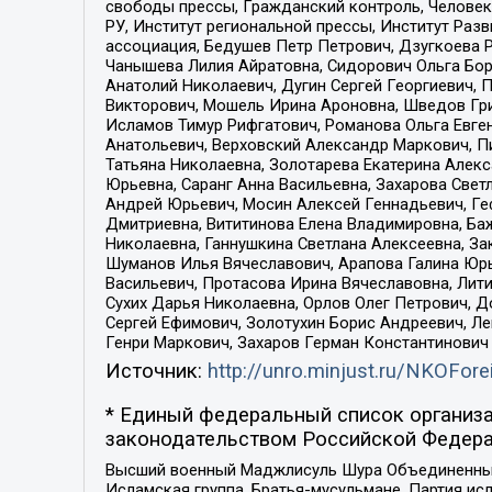
свободы прессы, Гражданский контроль, Человек
РУ, Институт региональной прессы, Институт Ра
ассоциация, Бедушев Петр Петрович, Дзугкоева 
Чанышева Лилия Айратовна, Сидорович Ольга Бори
Анатолий Николаевич, Дугин Сергей Георгиевич, 
Викторович, Мошель Ирина Ароновна, Шведов Гри
Исламов Тимур Рифгатович, Романова Ольга Евге
Анатольевич, Верховский Александр Маркович, П
Татьяна Николаевна, Золотарева Екатерина Алек
Юрьевна, Саранг Анна Васильевна, Захарова Свет
Андрей Юрьевич, Мосин Алексей Геннадьевич, Ге
Дмитриевна, Вититинова Елена Владимировна, Ба
Николаевна, Ганнушкина Светлана Алексеевна, За
Шуманов Илья Вячеславович, Арапова Галина Юрь
Васильевич, Протасова Ирина Вячеславовна, Лит
Сухих Дарья Николаевна, Орлов Олег Петрович, 
Сергей Ефимович, Золотухин Борис Андреевич, Л
Генри Маркович, Захаров Герман Константинович
Источник:
http://unro.minjust.ru/NKOFore
* Единый федеральный список организа
законодательством Российской Федера
Высший военный Маджлисуль Шура Объединенных с
Исламская группа, Братья-мусульмане, Партия ис