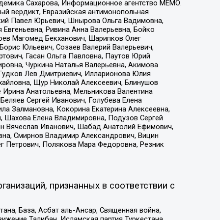
адемика Сахарова, Информационное агентство МЕМО.
ый вердикт, Евразийская антимонопольная
кий Павел Юрьевич, Шнырова Ольга Вадимовна,
 Евгеньевна, Ривина Анна Валерьевна, Бойко
хоев Магомед Бекханович, Шарипков Олег
Борис Юльевич, Созаев Валерий Валерьевич,
тович, Гасан Ольга Павловна, Паутов Юрий
ровна, Чуркина Наталья Валерьевна, Акимова
 Гудков Лев Дмитриевич, Илларионова Юлия
ихайловна, Щур Николай Алексеевич, Блинушов
е Ирина Анатольевна, Мельникова Валентина
Беляев Сергей Иванович, Голубева Елена
ила Залмановна, Кокорина Екатерина Алексеевна,
, Шахова Елена Владимировна, Подузов Сергей
ин Вячеслав Иванович, Шабад Анатолий Ефимович,
вна, Смирнов Владимир Александрович, Вицин
ег Петрович, Полякова Мара Федоровна, Резник
ганизаций, признанных в соответствии с
на, База, Асбат аль-Ансар, Священная война,
ижение Талибан, Исламская партия Туркестана,