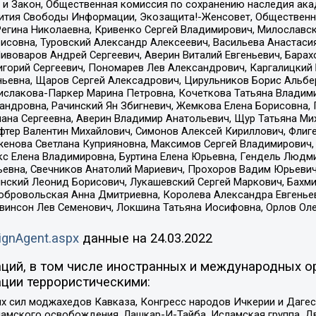
 и Закон, Общественная комиссия по сохранению наследия ак
звития Свободы Информации, Экозащита!-Женсовет, Общественн
Регина Николаевна, Кривенко Сергей Владимирович, Милославс
совна, Туровский Александр Алексеевич, Васильева Анастасия
Пивоваров Андрей Сергеевич, Аверин Виталий Евгеньевич, Бара
горий Сергеевич, Пономарев Лев Александрович, Каргалицкий 
ньевна, Щаров Сергей Алексадрович, Цирульников Борис Альбер
ислакова-Паркер Марина Петровна, Кочеткова Татьяна Владими
сандровна, Рачинский Ян Збигневич, Жемкова Елена Борисовна,
лана Сергеевна, Аверин Владимир Анатольевич, Щур Татьяна М
фтер Валентин Михайлович, Симонов Алексей Кириллович, Флиг
женова Светлана Куприяновна, Максимов Сергей Владимирович, 
кс Елена Владимировна, Буртина Елена Юрьевна, Гендель Людм
евна, Свечников Анатолий Мариевич, Прохоров Вадим Юрьевич
инский Леонид Борисович, Лукашевский Сергей Маркович, Бахм
Добровольская Анна Дмитриевна, Королева Александра Евгенье
евинсон Лев Семенович, Локшина Татьяна Иосифовна, Орлов Ол
ignAgent.aspx
данные на
24.03.2022
ций, в том числе иностранных и международных ор
ции террористическими:
ил моджахедов Кавказа, Конгресс народов Ичкерии и Дагеста
ламского освобождения, Лашкар-И-Тайба, Исламская группа, Дв