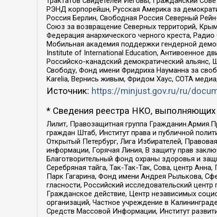
трактатов Свидетелей Иеговы, Гражданский Совет
РЭНД корпорейшн, Русская Америка за демократи
Россия Берлин, Свободная Россия Северный Рейн-В
Союз за возвращение Северных территорий, Крымско
Федерация анархического черного креста, Радио
Мобильная академия поддержки гендерной демократи
Institute of International Education, Антивоенн
Российско-канадский демократический альянс, 
Свободу, Фонд имени Фридриха Науманна за свобо
Karelia, Вернись живым, Фридом Хаус, СОТА меди
Источник:
https://minjust.gov.ru/ru/doc
* Сведения реестра НКО, выполняющих 
Лилит, Правозащитная группа Гражданин.Армия.П
граждан Штаб, Институт права и публичной поли
Открытый Петербург, Лига Избирателей, Правова
информации, Горячая Линия, В защиту прав закл
Благотворительный фонд охраны здоровья и защи
Серебряная тайга, Так-Так-Так, Сова, центр Анн
Парк Гагарина, Фонд имени Андрея Рылькова, Сф
гласности, Российский исследовательский центр 
Гражданское действие, Центр независимых соци
организаций, Частное учреждение в Калининград
Средств Массовой Информации, Институт развити