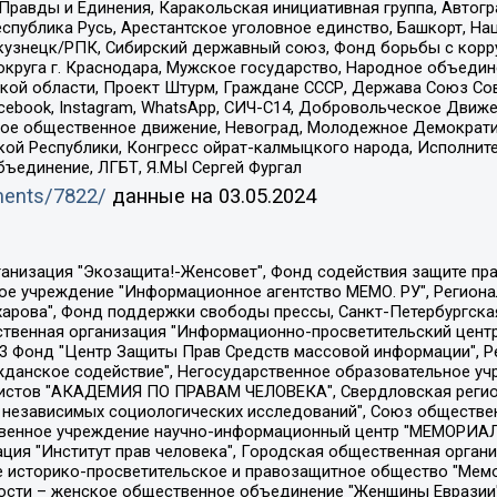
равды и Единения, Каракольская инициативная группа, Автогра
спублика Русь, Арестантское уголовное единство, Башкорт, Наци
окузнецк/РПК, Сибирский державный союз, Фонд борьбы с кор
округа г. Краснодара, Мужское государство, Народное объедин
ой области, Проект Штурм, Граждане СССР, Держава Союз Сов
Facebook, Instagram, WhatsApp, СИЧ-С14, Добровольческое Движ
ское общественное движение, Невоград, Молодежное Демократ
ой Республики, Конгресс ойрат-калмыцкого народа, Исполнит
бъединение, ЛГБТ, Я.МЫ Сергей Фургал
uments/7822/
данные на
03.05.2024
Общество с ограниченной ответственностью "Радио Свободная Европа/Радио Свобода", Чешское информационное агентство "MEDIUM-ORIENT", Красноярская региональная общественная организация "Мы против СПИДа", Камалягин Денис Николаевич, Маркелов Сергей Евгеньевич, Пономарев Лев Александрович, Савицкая Людмила Алексеевна, Автономная некоммерческая организация "Центр по работе с проблемой насилия "НАСИЛИЮ.НЕТ", Межрегиональный профессиональный союз работников здравоохранения "Альянс врачей", Юридическое лицо, зарегистрированное в Латвийской Республике, SIA "Medusa Project" (регистрационный номер 40103797863, дата регистрации 10.06.2014), Некоммерческая организация "Фонд по борьбе с коррупцией", Автономная некоммерческая организация "Институт права и публичной политики", Баданин Роман Сергеевич, Гликин Максим Александрович, Железнова Мария Михайловна, Лукьянова Юлия Сергеевна, Маетная Елизавета Витальевна, Маняхин Петр Борисович, Чуракова Ольга Владимировна, Ярош Юлия Петровна, Юридическое лицо "The Insider SIA", зарегистрированное в Риге, Латвийская Республика (дата регистрации 26.06.2015), являющееся администратором доменного имени интернет-издания "The Insider SIA", https://theins.ru, Постернак Алексей Евгеньевич, Рубин Михаил Аркадьевич, Анин Роман Александрович, Юридическое лицо Istories fonds, зарегистрированное в Латвийской Республике (регистрационный номер 50008295751, дата регистрации 24.02.2020), Великовский Дмитрий Александрович, Долинина Ирина Николаевна, Мароховская Алеся Алексеевна, Шлейнов Роман Юрьевич, Шмагун Олеся Валентиновна, Общество с ограниченной ответственностью "Альтаир 2021", Общество с ограниченной ответственностью "Вега 2021", Общество с ограниченной ответственностью "Главный редактор 2021", Общество с ограниченной ответственностью "Ромашки монолит", Важенков Артем Валерьевич, Ивановская областная общественная организация "Центр гендерных исследований", Гурман Юрий Альбертович, Медиапроект "ОВД-Инфо", Егоров Владимир Владимирович, Жилинский Владимир Александрович, Общество с ограниченной ответственностью "ЗП", Иванова София Юрьевна, Карезина Инна Павловна, Кильтау Екатерина Викторовна, Петров Алексей Викторович, Пискунов Сергей Евгеньевич, Смирнов Сергей Сергеевич, Тихонов Михаил Сергеевич, Общество с ограниченной ответственностью "ЖУРНАЛИСТ-ИНОСТРАННЫЙ АГЕНТ", Арапова Галина Юрьевна, Вольтская Татьяна Анатольевна, Американская компания "Mason G.E.S. Anonymous Foundation" (США), являющаяся владельцем интернет-издания https://mnews.world/, Компания "Stichting Bellingcat", зарегистрированная в Нидерландах (дата регистрации 11.07.2018), Захаров Андрей Вячеславович, Клепиковская Екатерина Дмитриевна, Общество с ограниченной ответственностью "МЕМО", Перл Роман Александрович, Симонов Евгений Алексеевич, Соловьева Елена Анатольевна, Сотников Даниил Владимирович, Сурначева Елизавета Дмитриевна, Автономная некоммерческая организация по защите прав человека и информированию населения "Якутия – Наше Мнение", Общество с ограниченной ответственностью "Москоу диджитал медиа", с 26.01.2023 Общество с ограниченной ответственностью "Чайка Белые сады", Ветошкина Валерия Валерьевна, Заговора Максим Александрович, Межрегиональное общественное движение "Российская ЛГБТ - сеть", Оленичев Максим Владимирович, Павлов Иван Юрьевич, Скворцова Елена Сергеевна, Общество с ограниченной ответственностью "Как бы инагент", Кочетков Игорь Викторович, Общество с ограниченной ответственностью "Честные выборы", Еланчик Олег Александрович, Общество с ограниченной ответственностью "Нобелевский призыв", Гималова Регина Эмилевна, Григорьев Андрей Валерьевич, Григорьева Алина Александровна, Ассоциация по содействию защите прав призывников, альтернативнослужащих и военнослужащих "Правозащитная группа "Гражданин.Армия.Право", Хисамова Регина Фаритовна, Автономная некоммерческая организация по реализа