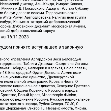
Исламский джихад, Аль-Каида, Имарат Кавказ,
 Минина и Д. Пожарского, Аджр от Аллаха Субхану
о ба суи давлати исломи, Террористическое
/White Power, Артподготовка, Религиозная группа
Оренбург, Крымско-татарский добровольческий
орона, Дуббайский джамаат, московская ячейка,
усский добровольческий корпус
 на
16.11.2023
судом принято вступившее в законную
вного Управления Асгардской Веси Беловодья,
годержавию, Таблиги Джамаат, Свидетели Иеговы,
айат Кабарды, Балкарии и Карачая, Союз славян,
т-18, Благородный Орден Дьявола, Армия воли
ое национальное единство, Древнерусской
 нелегальной иммиграции, Кровь и Честь, О
усское национальное единство, Северное Братство,
ровский, Община Коренного Русского народа
атство, Белый Крест, Misanthropic division,
еское объединение Русские, Русское национальное
котатарского народа, Рубеж Севера, ТОЙС, О
ри Державная, Сектор 16, Независимость, Фирма,