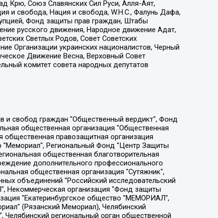
д Крю, Союз Славянских Сил Руси, Алля-Аят,
я и свобода, Нация и свобода, W.H.С., Фалунь Дафа,
рупцией, Фонд защиты прав граждан, Штабы
ение русского движения, Народное движение Адат,
етских Светлых Родов, Совет Советских
ение Организации украинских националистов, Черный
ическое Движение Весна, Верховный Совет
ельный комитет совета народных депутатов
ции социально-правовых программ "Лилит", Дальневосточное общественное движение "Маяк", Санкт-Петербургская ЛГБТ-инициативная группа "Выход", Инициативная группа ЛГБТ+ "Реверс", Алексеев Андрей Викторович, Бекбулатова Таисия Львовна, Беляев Иван Михайлович, Владыкина Елена Сергеевна, Гельман Марат Александрович, Никульшина Вероника Юрьевна, Толоконникова Надежда Андреевна, Шендерович Виктор Анатольевич, Общество с ограниченной ответственностью "Данное сообщение", Общество с ограниченной ответственностью Издательский дом "Новая глава", Айнбиндер Александра Александровна, Московский комьюнити-центр для ЛГБТ+инициатив, Благотворительный фонд развития филантропии, Deutsche Welle (Германия, Kurt-Schumacher-Strasse 3, 53113 Bonn), Борзунова Мария Михайловна, Воробьев Виктор Викторович, Голубева Анна Львовна, Константинова Алла Михайловна, Малкова Ирина Владимировна, Мурадов Мурад Абдулгалимович, Осетинская Елизавета Николаевна, Понасенков Евгений Николаевич, Ганапольский Матвей Юрьевич, Киселев Евгений Алексеевич, Борухович Ирина Григорьевна, Дремин Иван Тимофеевич, Дубровский Дмитрий Викторович, Красноярская региональная общественная организация поддержки и развития альтернативных образовательных технологий и межкультурных коммуникаций "ИНТЕРРА", Маяковская Екатерина Алексеевна, Фейгин Марк Захарович, Филимонов Андрей Викторович, Дзугкоева Регина Николаевна, Доброхотов Роман Александрович, Дудь Юрий Александрович, Елкин Сергей Владимирович, Кругликов Кирилл Игоревич, Сабунаева Мария Леонидовна, Семенов Алексей Владимирович, Шаинян Карен Багратович, Шульман Екатерина Михайловна, Асафьев Артур Валерьевич, Вахштайн Виктор Семенович, Венедиктов Алексей Алексеевич, Лушникова Екатерина Евгеньевна, Волков Леонид Михайлович, Невзоров Александр Глебович, Пархоменко Сергей Борисович, Сироткин Ярослав Николаевич, Кара-Мурза Владимир Владимирович, Баранова Наталья Владимировна, Гозман Леонид Яковлевич, Кагарлицкий Борис Юльевич, Климарев Михаил Валерьевич, Милов Владимир Станиславович, Автономная некоммерческая организация Краснодарский центр современного искусства "Типография", Моргенштерн Алишер Тагирович, Соболь Любовь Эдуардовна, Общество с ограниченной ответственностью "ЛИЗА НОРМ", Каспаров Гарри Кимович, Ходорковский Михаил Борисович, Общество с ограниченной ответственностью "Апрельские тезисы", Данилович Ирина Брониславовна, Кашин Олег Владимирович, Петров Николай Владимирович, Пивоваров Алексей Владимирович, Соколов Михаил Владимирович, Цветкова Юлия Владимировна, Чичваркин Евгений Александрович, Комитет против пыток/Команда против пыток, Общество с ограниченной ответственностью "Первый научный", Общество с ограниченной ответственностью "Вертолет и ко", Белоцерковская Вероника Борисовна, Кац Максим Евгеньевич, Лазарева Татьяна Юрьевна, Шаведдинов Руслан Табризович, Яшин Илья Валерьевич, Общество с ограниченной ответственностью "Иноагент ААВ", Алешковский Дмитрий Петрович, Альбац Евгения Марковна, Быков Дмитрий Львович, Галямина Юлия Евгеньевна, Лойко Сергей Леонидович, Мартынов Кирилл Константинович, Медведев Сергей Александрович, Крашенинников Федор Геннадиевич, Гордеева Катерина Вл