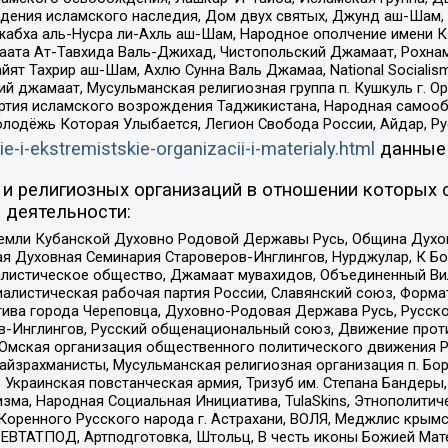
ения исламского наследия, Дом двух святых, Джунд аш-Шам, 
жабха аль-Нусра ли-Ахль аш-Шам, Народное ополчение имени К.
ата Ат-Тавхида Валь-Джихад, Чистопольский Джамаат, Рохнам
ят Тахрир аш-Шам, Ахлю Сунна Валь Джамаа, National Socialism
ий джамаат, Мусульманская религиозная группа п. Кушкуль г. 
ртия исламского возрождения Таджикистана, Народная самооб
олодёжь Которая Улыбается, Легион Свобода России, Айдар, Р
ie-i-ekstremistskie-organizacii-i-materialy.html
данные
и религиозных организаций в отношении которых 
 деятельности:
земли Кубанской Духовно Родовой Державы Русь, Община Духо
 Духовная Семинария Староверов-Инглингов, Нурджулар, К Бо
листическое общество, Джамаат мувахидов, Объединенный Вил
иалистическая рабочая партия России, Славянский союз, Форма
ива города Череповца, Духовно-Родовая Держава Русь, Русск
-Инглингов, Русский общенациональный союз, Движение против
 Омская организация общественного политического движения Р
йзрахманисты, Мусульманская религиозная организация п. Бо
краинская повстанческая армия, Тризуб им. Степана Бандеры, Бр
зма, Народная Социальная Инициатива, TulaSkins, Этнополитич
оренного Русского народа г. Астрахани, ВОЛЯ, Меджлис крымс
РЕВТАТПОД, Артподготовка, Штольц, В честь иконы Божией Мате