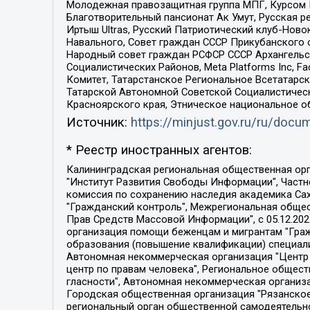
Молодежная правозащитная группа МПГ, Курсом П
Благотворительный пансионат Ак Умут, Русская ре
Иртыш Ultras, Русский Патриотический клуб-Нов
Навального, Совет граждан СССР Прикубанского 
Народный совет граждан РСФСР СССР Архангельск
Социалистических Районов, Meta Platforms Inc, 
Комитет, Татарстанское Региональное Всетатар
Татарской Автономной Советской Социалистическ
Красноярского края, Этническое национальное о
Источник:
https://minjust.gov.ru/ru/doc
* Реестр иностранных агентов:
Калининградская региональная общественная организация "Экозащита!-Женсовет", Фонд содействия защите прав и свобод граждан "Общественный вердикт", Фонд "Институт Развития Свободы Информации", Частное учреждение "Информационное агентство МЕМО. РУ", Региональная общественная организация "Общественная комиссия по сохранению наследия академика Сахарова", Фонд поддержки свободы прессы, Санкт-Петербургская общественная правозащитная организация "Гражданский контроль", Межрегиональная общественная организация "Информационно-просветительский центр "Мемориал", Региональный Фонд "Центр Защиты Прав Средств Массовой Информации", с 05.12.2023 Фонд "Центр Защиты Прав Средств массовой информации", Региональная общественная благотворительная организация помощи беженцам и мигрантам "Гражданское содействие", Негосударственное образовательное учреждение дополнительного профессионального образования (повышение квалификации) специалистов "АКАДЕМИЯ ПО ПРАВАМ ЧЕЛОВЕКА", Свердловская региональная общественная организация "Сутяжник", Автономная некоммерческая организация "Центр независимых социологических исследований", Союз общественных объединений "Российский исследовательский центр по правам человека", Региональное общественное учреждение научно-информационный центр "МЕМОРИАЛ", Некоммерческая организация "Фонд защиты гласности", Автономная некоммерческая организация "Институт прав человека", Городская общественная организация "Екатеринбургское общество "МЕМОРИАЛ", Городская общественная организация "Рязанское историко-просветительское и правозащитное общество "Мемориал" (Рязанский Мемориал), Челябинский региональный орган общественной самодеятельности – женское общественное объединение "Женщины Евразии", Челябинский региональный орган общественной самодеятельности "Уральская правозащитная группа", Фонд содействия защите здоровья и социальной справедливости имени Андрея Рылькова, Автономная Некоммерческая Организация "Аналитический Центр Юрия Левады", Автономная некоммерческая организация социальной поддержки населения "Проект Апрель", Региональная общественная организация помощи женщинам и детям, находящимся в кризисной ситуации "Информационно-методический центр "Анна", Фонд содействия развитию массовых коммуникаций и правовому просвещению "Так-так-Так", Фонд содействия устойчивому развитию "Серебряная тайга", Свердловский региональный общественный фонд социальных проектов "Новое время", "Idel.Реалии", Кавказ.Реалии, Крым.Реалии, Телеканал Настоящее Время, Татаро-башкирская служба Радио Свобода (Azatliq Radiosi), Радио Свободная Европа/Радио Свобода (PCE/PC), "Сибирь.Реалии", "Фактограф", Благотворительный фонд помощи осужденным и их семьям, Автономная некоммерческая организация "Институт глобализации и социальных движений", Фонд "В защиту прав заключенных", Частное учреждение "Центр поддержки и содействия развитию средств массовой информации", Пензенский региональный общественный благотворительный фонд "Гражданский союз", "Север.Реалии", Некоммерческая организация Фонд "Правовая инициатива", 