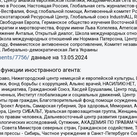
, Центр анализа европейской политики, Академическая сеть Во
ю в России, Настоящая Россия, Глобальная сеть журналистов
естфалия, Фонд глобальной помощи, Антивоенный комитет России,
татарский Ресурсный Центр, Глобальный союз IndustriALL, Russi
 Свободная Европа, Германское общество изучения Восточной 
и и миротворчества, Форум имени Льва Копелева, American Counci
ое движение Антальи, Открытый диалог, Школа международных отн
Школа международных отношений им Нормана Патерсона, Центр
ду, Феминистское антивоенное сопротивление, Комитет независ
а, Либерально-демократическая Лига Украины
uments/7756/
данные на
13.05.2024
функции иностранного агента:
раво, Нижегородский центр немецкой и европейской культуры,
тики, Фонд борьбы с коррупцией, Альянс врачей, НАСИЛИЮ.НЕТ,
я инициатива, Гражданский Союз, Хасдей Ерушалаим, Центр по
юченных, Институт глобализации и социальных движений, Цент
ты прав граждан, Благотворительный фонд помощи осужденным
а, Проект Апрель, Самарская губерния, Эра здоровья, Мемориал
ера, Центр СИБАЛЬТ, Уральская правозащитная группа, Женщины
по правам человека, Дальневосточный центр развития гражданс
ологических исследований, Сутяжник, АКАДЕМИЯ ПО ПРАВАМ Ч
е Совета Министров северных стран, Гражданское содействие,
я прессы - Сибирь, Частное учреждение в Санкт-Петербурге С