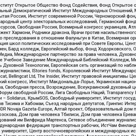
ститут Открытое Общество Фонд Содействия, Фонд Открытое 
альный Демократический Институт Международных Отношений,
тая Россия, Институт современной России, Черноморский фонд
родный центр электоральных исследований, Германский фонд
рсов, Свободная Россия, Всемирный конгресс украинцев, Атла
ект Хармони, Родники дракона, Врачи против насильственного
ию преследования в отношении Фалуньгун в Китае, Всемирная о
ация школ политических исследований при Совете Европы, Цен
мен, Бард колледж, Европейский выбор, Фонд Ходорковского,
едиа, Международное партнерство за права человека, Духовно
ое Учебное Заведение Международный Библейский Колледж, М
ь Духовной Технологии, Европейская сеть организаций по наб
урналистики, IStories fonds, Королевский Институт Между
gcat, Bellingcat Ltd, The Insider, Институт правовой инициатив
инский конгресс, Институт Макдональда-Лорье, Украинская нац
, Свободная пресса, Возрождение, Всеукраинский духовный цен
орум свободной России, Лига Свободных Наций, Transparеncy I
– Solidarus, КрымSOS, Свободный университет, Институт госу
в Тисима и Хабомаи, Съезд народных депутатов, Гринпис Инте
DR Novaja Gazeta-Europe, Алтай проект, Образовательный дом 
зскова, Дом прав человека Тбилиси, Дом прав человека Ерева
едований им Вилфрида Мартенса, Сетевое объединение журнали
Международная федерация транспортных рабочих, ИстЧам Финлан
й университет, Центр восточноевропейских и международных и