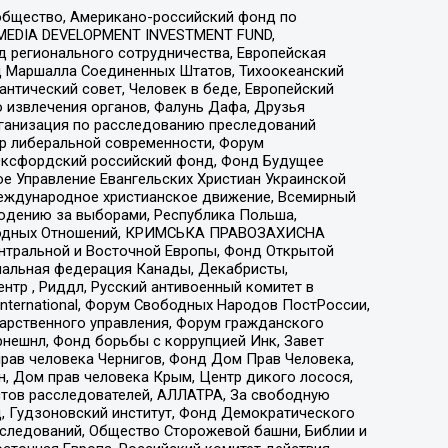
общество, Американо-российский фонд по
 MEDIA DEVELOPMENT INVESTMENT FUND,
 регионального сотрудничества, Европейская
 Маршалла Соединенных Штатов, Тихоокеанский
нтический совет, Человек в беде, Европейский
 извлечения органов, Фалунь Дафа, Друзья
рганизация по расследованию преследований
тр либеральной современности, Форум
 Оксфордский российский фонд, Фонд Будущее
е Управление Евангельских Христиан Украинской
еждународное христианское движение, Всемирный
людению за выборами, Республика Польша,
народных Отношений, КРИМСЬКА ПРАВОЗАХИСНА
ы Центральной и Восточной Европы, Фонд Открытой
иональная федерация Канады, Декабристы,
тр , Риддл, Русский антивоенный комитет в
nternational, Форум Свободных Народов ПостРоссии,
дарственного управления, Форум гражданского
рнешнл, Фонд борьбы с коррупцией Инк, Завет
прав человека Чернигов, Фонд Дом Прав Человека,
н, Дом прав человека Крым, Центр дикого лосося,
стов расследователей, АЛЛАТРА, За свободную
д, Гудзоновский институт, Фонд Демократического
сследований, Общество Сторожевой башни, Библии и