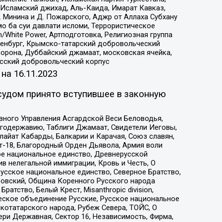
Исламский джихад, Аль-Каида, Имарат Кавказ,
 Минина и Д. Пожарского, Аджр от Аллаха Субхану
о ба суи давлати исломи, Террористическое
/White Power, Артподготовка, Религиозная группа
Оренбург, Крымско-татарский добровольческий
орона, Дуббайский джамаат, московская ячейка,
усский добровольческий корпус
 на
16.11.2023
судом принято вступившее в законную
вного Управления Асгардской Веси Беловодья,
годержавию, Таблиги Джамаат, Свидетели Иеговы,
айат Кабарды, Балкарии и Карачая, Союз славян,
т-18, Благородный Орден Дьявола, Армия воли
ое национальное единство, Древнерусской
 нелегальной иммиграции, Кровь и Честь, О
усское национальное единство, Северное Братство,
ровский, Община Коренного Русского народа
атство, Белый Крест, Misanthropic division,
еское объединение Русские, Русское национальное
котатарского народа, Рубеж Севера, ТОЙС, О
ри Державная, Сектор 16, Независимость, Фирма,