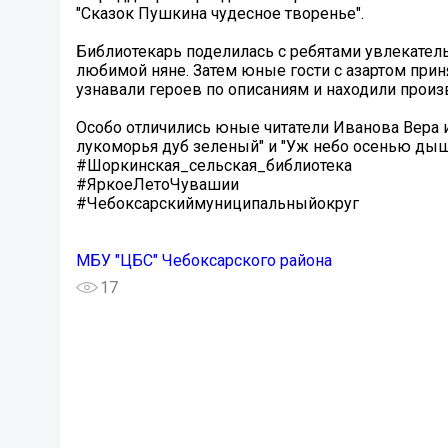
"Сказок Пушкина чудесное творенье".
Библиотекарь поделилась с ребятами увлекательн
любимой няне. Затем юные гости с азартом прин
узнавали героев по описаниям и находили прои
Особо отличились юные читатели Иванова Вера 
лукоморья дуб зеленый" и "Уж небо осенью дыш
#Шоркинская_сельская_библиотека
#ЯркоеЛетоЧувашии
#Чебоксарскиймуниципальныйокруг
МБУ "ЦБС" Чебоксарского района
17