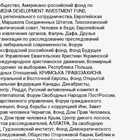
общество, Американо-российский фонд по
 MEDIA DEVELOPMENT INVESTMENT FUND,
 регионального сотрудничества, Европейская
 Маршалла Соединенных Штатов, Тихоокеанский
нтический совет, Человек в беде, Европейский
 извлечения органов, Фалунь Дафа, Друзья
рганизация по расследованию преследований
тр либеральной современности, Форум
 Оксфордский российский фонд, Фонд Будущее
е Управление Евангельских Христиан Украинской
еждународное христианское движение, Всемирный
людению за выборами, Республика Польша,
народных Отношений, КРИМСЬКА ПРАВОЗАХИСНА
ы Центральной и Восточной Европы, Фонд Открытой
иональная федерация Канады, Декабристы,
тр , Риддл, Русский антивоенный комитет в
nternational, Форум Свободных Народов ПостРоссии,
дарственного управления, Форум гражданского
рнешнл, Фонд борьбы с коррупцией Инк, Завет
прав человека Чернигов, Фонд Дом Прав Человека,
н, Дом прав человека Крым, Центр дикого лосося,
стов расследователей, АЛЛАТРА, За свободную
д, Гудзоновский институт, Фонд Демократического
сследований, Общество Сторожевой башни, Библии и