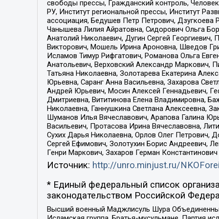
свободы прессы, Гражданский контроль, Человек
РУ, Институт региональной прессы, Институт Ра
ассоциация, Бедушев Петр Петрович, Дзугкоева 
Чанышева Лилия Айратовна, Сидорович Ольга Бори
Анатолий Николаевич, Дугин Сергей Георгиевич, 
Викторович, Мошель Ирина Ароновна, Шведов Гри
Исламов Тимур Рифгатович, Романова Ольга Евге
Анатольевич, Верховский Александр Маркович, П
Татьяна Николаевна, Золотарева Екатерина Алек
Юрьевна, Саранг Анна Васильевна, Захарова Свет
Андрей Юрьевич, Мосин Алексей Геннадьевич, Ге
Дмитриевна, Вититинова Елена Владимировна, Ба
Николаевна, Ганнушкина Светлана Алексеевна, За
Шуманов Илья Вячеславович, Арапова Галина Юрь
Васильевич, Протасова Ирина Вячеславовна, Лит
Сухих Дарья Николаевна, Орлов Олег Петрович, 
Сергей Ефимович, Золотухин Борис Андреевич, Л
Генри Маркович, Захаров Герман Константинович
Источник:
http://unro.minjust.ru/NKOFore
* Единый федеральный список организа
законодательством Российской Федера
Высший военный Маджлисуль Шура Объединенных с
Исламская группа, Братья-мусульмане, Партия ис