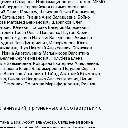
адемика Сахарова, Информационное агентство МЕМО.
ый вердикт, Евразийская антимонопольная
кий Павел Юрьевич, Шнырова Ольга Вадимовна,
 Евгеньевна, Ривина Анна Валерьевна, Бойко
хоев Магомед Бекханович, Шарипков Олег
Борис Юльевич, Созаев Валерий Валерьевич,
тович, Гасан Ольга Павловна, Паутов Юрий
ровна, Чуркина Наталья Валерьевна, Акимова
 Гудков Лев Дмитриевич, Илларионова Юлия
ихайловна, Щур Николай Алексеевич, Блинушов
е Ирина Анатольевна, Мельникова Валентина
Беляев Сергей Иванович, Голубева Елена
ила Залмановна, Кокорина Екатерина Алексеевна,
, Шахова Елена Владимировна, Подузов Сергей
ин Вячеслав Иванович, Шабад Анатолий Ефимович,
вна, Смирнов Владимир Александрович, Вицин
ег Петрович, Полякова Мара Федоровна, Резник
ганизаций, признанных в соответствии с
на, База, Асбат аль-Ансар, Священная война,
ижение Талибан, Исламская партия Туркестана,