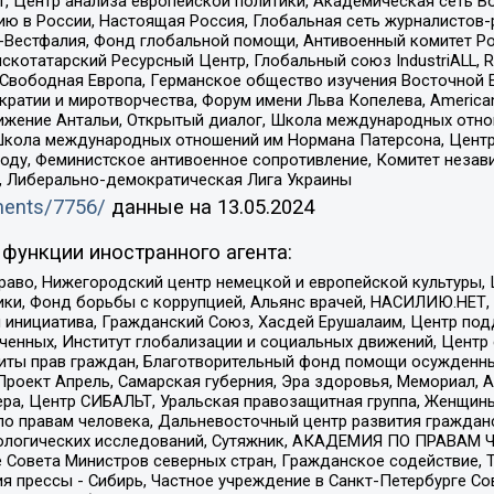
, Центр анализа европейской политики, Академическая сеть Во
ю в России, Настоящая Россия, Глобальная сеть журналистов
естфалия, Фонд глобальной помощи, Антивоенный комитет России,
татарский Ресурсный Центр, Глобальный союз IndustriALL, Russi
 Свободная Европа, Германское общество изучения Восточной 
и и миротворчества, Форум имени Льва Копелева, American Counci
ое движение Антальи, Открытый диалог, Школа международных отн
Школа международных отношений им Нормана Патерсона, Центр
ду, Феминистское антивоенное сопротивление, Комитет независ
а, Либерально-демократическая Лига Украины
uments/7756/
данные на
13.05.2024
функции иностранного агента:
раво, Нижегородский центр немецкой и европейской культуры,
тики, Фонд борьбы с коррупцией, Альянс врачей, НАСИЛИЮ.НЕТ,
я инициатива, Гражданский Союз, Хасдей Ерушалаим, Центр по
юченных, Институт глобализации и социальных движений, Цент
ты прав граждан, Благотворительный фонд помощи осужденным
а, Проект Апрель, Самарская губерния, Эра здоровья, Мемориал
ера, Центр СИБАЛЬТ, Уральская правозащитная группа, Женщины
по правам человека, Дальневосточный центр развития гражданс
ологических исследований, Сутяжник, АКАДЕМИЯ ПО ПРАВАМ Ч
е Совета Министров северных стран, Гражданское содействие,
я прессы - Сибирь, Частное учреждение в Санкт-Петербурге С