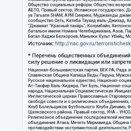
Общество социальных реформ, Общество возрожд
АБТО, Правый сектор, Исламское государство, Д
уа Тагьаля SHAM, АУМ Синрике, Муджахеды джама
сообщество Сеть, Катиба Таухид валь-Джихад, Хай
“Джамаат “Красный пахарь”, Колумбайн, Хатлонск
батальон имени Номана Челебиджихана, Азов, Па
Батал-Хаджи Белхороев, Маньяки Культ Убийц, М
Источник:
http://nac.gov.ru/terroristichesk
* Перечень общественных объединений 
силу решение о ликвидации или запрете
Национал-большевистская партия, ВЕК РА, Рада 
Славянская Община Капища Веды Перуна, Мужская
Русское национальное единство, Национал-социа
Ат-Такфир Валь-Хиджра, Пит Буль, Национал-соц
народа, Национальная Социалистическая Инициат
Инглистической церкви Православных Староверов
свободе совести и о религиозных объединениях,
Клуб Болельщиков Футбольного Клуба Динамо, Фа
Щелковского района, Правый сектор, УНА - УНСО, У
Религиозное объединение последователей инглии
объединение Атака, Мечеть Мирмамеда, Община К
противодействии экстремистской деятельности, 