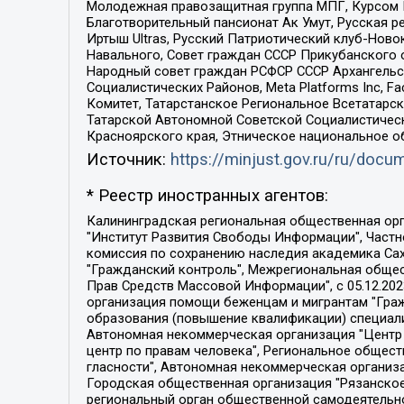
Молодежная правозащитная группа МПГ, Курсом П
Благотворительный пансионат Ак Умут, Русская ре
Иртыш Ultras, Русский Патриотический клуб-Нов
Навального, Совет граждан СССР Прикубанского 
Народный совет граждан РСФСР СССР Архангельск
Социалистических Районов, Meta Platforms Inc, 
Комитет, Татарстанское Региональное Всетатар
Татарской Автономной Советской Социалистическ
Красноярского края, Этническое национальное о
Источник:
https://minjust.gov.ru/ru/doc
* Реестр иностранных агентов:
Калининградская региональная общественная организация "Экозащита!-Женсовет", Фонд содействия защите прав и свобод граждан "Общественный вердикт", Фонд "Институт Развития Свободы Информации", Частное учреждение "Информационное агентство МЕМО. РУ", Региональная общественная организация "Общественная комиссия по сохранению наследия академика Сахарова", Фонд поддержки свободы прессы, Санкт-Петербургская общественная правозащитная организация "Гражданский контроль", Межрегиональная общественная организация "Информационно-просветительский центр "Мемориал", Региональный Фонд "Центр Защиты Прав Средств Массовой Информации", с 05.12.2023 Фонд "Центр Защиты Прав Средств массовой информации", Региональная общественная благотворительная организация помощи беженцам и мигрантам "Гражданское содействие", Негосударственное образовательное учреждение дополнительного профессионального образования (повышение квалификации) специалистов "АКАДЕМИЯ ПО ПРАВАМ ЧЕЛОВЕКА", Свердловская региональная общественная организация "Сутяжник", Автономная некоммерческая организация "Центр независимых социологических исследований", Союз общественных объединений "Российский исследовательский центр по правам человека", Региональное общественное учреждение научно-информационный центр "МЕМОРИАЛ", Некоммерческая организация "Фонд защиты гласности", Автономная некоммерческая организация "Институт прав человека", Городская общественная организация "Екатеринбургское общество "МЕМОРИАЛ", Городская общественная организация "Рязанское историко-просветительское и правозащитное общество "Мемориал" (Рязанский Мемориал), Челябинский региональный орган общественной самодеятельности – женское общественное объединение "Женщины Евразии", Челябинский региональный орган общественной самодеятельности "Уральская правозащитная группа", Фонд содействия защите здоровья и социальной справедливости имени Андрея Рылькова, Автономная Некоммерческая Организация "Аналитический Центр Юрия Левады", Автономная некоммерческая организация социальной поддержки населения "Проект Апрель", Региональная общественная организация помощи женщинам и детям, находящимся в кризисной ситуации "Информационно-методический центр "Анна", Фонд содействия развитию массовых коммуникаций и правовому просвещению "Так-так-Так", Фонд содействия устойчивому развитию "Серебряная тайга", Свердловский региональный общественный фонд социальных проектов "Новое время", "Idel.Реалии", Кавказ.Реалии, Крым.Реалии, Телеканал Настоящее Время, Татаро-башкирская служба Радио Свобода (Azatliq Radiosi), Радио Свободная Европа/Радио Свобода (PCE/PC), "Сибирь.Реалии", "Фактограф", Благотворительный фонд помощи осужденным и их семьям, Автономная некоммерческая организация "Институт глобализации и социальных движений", Фонд "В защиту прав заключенных", Частное учреждение "Центр поддержки и содействия развитию средств массовой информации", Пензенский региональный общественный благотворительный фонд "Гражданский союз", "Север.Реалии", Некоммерческая организация Фонд "Правовая инициатива", 