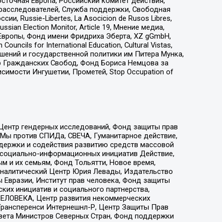
сточная Европа, Российский комитет действия,
-расследователей, Служба поддержки, Свободная
 Russie-Libertes, La Asocicion de Rusos Libres,
an Election Monitor, Article 19, Мнение медиа,
Европы, Фонд имени Фридриха Эберта, XZ gGmbH,
ls for International Education, Cultural Vistas,
ошений и государственной политики им Питера Мунка,
 Гражданских Свобод, Фонд Бориса Немцова за
имости Ингушетии, Прометей, Stop Occupation of
 Центр гендерных исследований, Фонд защиты прав
 Мы против СПИДа, СВЕЧА, Гуманитарное действие,
ддержки и содействия развитию средств массовой
р социально-информационных инициатив Действие,
 и их семьям, Фонд Тольятти, Новое время,
, Аналитический Центр Юрия Левады, Издательство
 Евразии, Институт прав человека, Фонд защиты
ких инициатив и социального партнерства,
ЕЛОВЕКА, Центр развития некоммерческих
 Трансперенси Интернешнл-Р, Центр Защиты Прав
овета Министров Северных Стран, Фонд поддержки