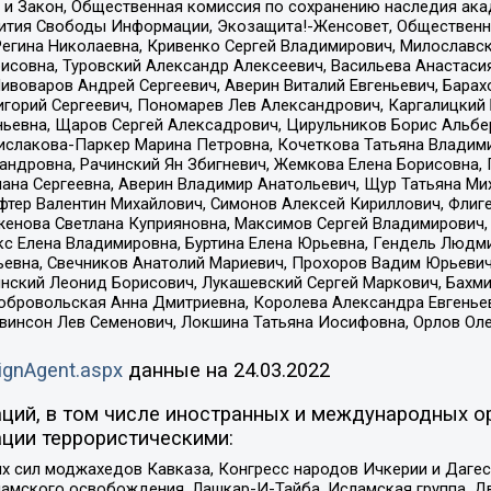
 и Закон, Общественная комиссия по сохранению наследия ак
звития Свободы Информации, Экозащита!-Женсовет, Общественн
Регина Николаевна, Кривенко Сергей Владимирович, Милославс
совна, Туровский Александр Алексеевич, Васильева Анастасия
Пивоваров Андрей Сергеевич, Аверин Виталий Евгеньевич, Бара
горий Сергеевич, Пономарев Лев Александрович, Каргалицкий 
ньевна, Щаров Сергей Алексадрович, Цирульников Борис Альбер
ислакова-Паркер Марина Петровна, Кочеткова Татьяна Владими
сандровна, Рачинский Ян Збигневич, Жемкова Елена Борисовна,
лана Сергеевна, Аверин Владимир Анатольевич, Щур Татьяна М
фтер Валентин Михайлович, Симонов Алексей Кириллович, Флиг
женова Светлана Куприяновна, Максимов Сергей Владимирович, 
кс Елена Владимировна, Буртина Елена Юрьевна, Гендель Людм
евна, Свечников Анатолий Мариевич, Прохоров Вадим Юрьевич
инский Леонид Борисович, Лукашевский Сергей Маркович, Бахм
Добровольская Анна Дмитриевна, Королева Александра Евгенье
евинсон Лев Семенович, Локшина Татьяна Иосифовна, Орлов Ол
ignAgent.aspx
данные на
24.03.2022
ций, в том числе иностранных и международных ор
ции террористическими:
ил моджахедов Кавказа, Конгресс народов Ичкерии и Дагеста
ламского освобождения, Лашкар-И-Тайба, Исламская группа, Дв