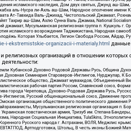
ения исламского наследия, Дом двух святых, Джунд аш-Шам, 
жабха аль-Нусра ли-Ахль аш-Шам, Народное ополчение имени К.
ата Ат-Тавхида Валь-Джихад, Чистопольский Джамаат, Рохнам
ят Тахрир аш-Шам, Ахлю Сунна Валь Джамаа, National Socialism
ий джамаат, Мусульманская религиозная группа п. Кушкуль г. 
ртия исламского возрождения Таджикистана, Народная самооб
олодёжь Которая Улыбается, Легион Свобода России, Айдар, Р
ie-i-ekstremistskie-organizacii-i-materialy.html
данные
и религиозных организаций в отношении которых 
 деятельности:
земли Кубанской Духовно Родовой Державы Русь, Община Духо
 Духовная Семинария Староверов-Инглингов, Нурджулар, К Бо
листическое общество, Джамаат мувахидов, Объединенный Вил
иалистическая рабочая партия России, Славянский союз, Форма
ива города Череповца, Духовно-Родовая Держава Русь, Русск
-Инглингов, Русский общенациональный союз, Движение против
 Омская организация общественного политического движения Р
йзрахманисты, Мусульманская религиозная организация п. Бо
краинская повстанческая армия, Тризуб им. Степана Бандеры, Бр
зма, Народная Социальная Инициатива, TulaSkins, Этнополитич
оренного Русского народа г. Астрахани, ВОЛЯ, Меджлис крымс
РЕВТАТПОД, Артподготовка, Штольц, В честь иконы Божией Мате