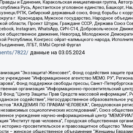
равды и Единения, Каракольская инициативная группа, Автогра
спублика Русь, Арестантское уголовное единство, Башкорт, Наци
окузнецк/РПК, Сибирский державный союз, Фонд борьбы с кор
округа г. Краснодара, Мужское государство, Народное объедин
ой области, Проект Штурм, Граждане СССР, Держава Союз Сов
Facebook, Instagram, WhatsApp, СИЧ-С14, Добровольческое Движ
ское общественное движение, Невоград, Молодежное Демократ
ой Республики, Конгресс ойрат-калмыцкого народа, Исполнит
бъединение, ЛГБТ, Я.МЫ Сергей Фургал
uments/7822/
данные на
03.05.2024
Общество с ограниченной ответственностью "Радио Свободная Европа/Радио Свобода", Чешское информационное агентство "MEDIUM-ORIENT", Красноярская региональная общественная организация "Мы против СПИДа", Камалягин Денис Николаевич, Маркелов Сергей Евгеньевич, Пономарев Лев Александрович, Савицкая Людмила Алексеевна, Автономная некоммерческая организация "Центр по работе с проблемой насилия "НАСИЛИЮ.НЕТ", Межрегиональный профессиональный союз работников здравоохранения "Альянс врачей", Юридическое лицо, зарегистрированное в Латвийской Республике, SIA "Medusa Project" (регистрационный номер 40103797863, дата регистрации 10.06.2014), Некоммерческая организация "Фонд по борьбе с коррупцией", Автономная некоммерческая организация "Институт права и публичной политики", Баданин Роман Сергеевич, Гликин Максим Александрович, Железнова Мария Михайловна, Лукьянова Юлия Сергеевна, Маетная Елизавета Витальевна, Маняхин Петр Борисович, Чуракова Ольга Владимировна, Ярош Юлия Петровна, Юридическое лицо "The Insider SIA", зарегистрированное в Риге, Латвийская Республика (дата регистрации 26.06.2015), являющееся администратором доменного имени интернет-издания "The Insider SIA", https://theins.ru, Постернак Алексей Евгеньевич, Рубин Михаил Аркадьевич, Анин Роман Александрович, Юридическое лицо Istories fonds, зарегистрированное в Латвийской Республике (регистрационный номер 50008295751, дата регистрации 24.02.2020), Великовский Дмитрий Александрович, Долинина Ирина Николаевна, Мароховская Алеся Алексеевна, Шлейнов Роман Юрьевич, Шмагун Олеся Валентиновна, Общество с ограниченной ответственностью "Альтаир 2021", Общество с ограниченной ответственностью "Вега 2021", Общество с ограниченной ответственностью "Главный редактор 2021", Общество с ограниченной ответственностью "Ромашки монолит", Важенков Артем Валерьевич, Ивановская областная общественная организация "Центр гендерных исследований", Гурман Юрий Альбертович, Медиапроект "ОВД-Инфо", Егоров Владимир Владимирович, Жилинский Владимир Александрович, Общество с ограниченной ответственностью "ЗП", Иванова София Юрьевна, Карезина Инна Павловна, Кильтау Екатерина Викторовна, Петров Алексей Викторович, Пискунов Сергей Евгеньевич, Смирнов Сергей Сергеевич, Тихонов Михаил Сергеевич, Общество с ограниченной ответственностью "ЖУРНАЛИСТ-ИНОСТРАННЫЙ АГЕНТ", Арапова Галина Юрьевна, Вольтская Татьяна Анатольевна, Американская компания "Mason G.E.S. Anonymous Foundation" (США), являющаяся владельцем интернет-издания https://mnews.world/, Компания "Stichting Bellingcat", зарегистрированная в Нидерландах (дата регистрации 11.07.2018), Захаров Андрей Вячеславович, Клепиковская Екатерина Дмитриевна, Общество с ограниченной ответственностью "МЕМО", Перл Роман Александрович, Симонов Евгений Алексеевич, Соловьева Елена Анатольевна, Сотников Даниил Владимирович, Сурначева Елизавета Дмитриевна, Автономная некоммерческая организация по защите прав человека и информированию населения "Якутия – Наше Мнение", Общество с ограниченной ответственностью "Москоу диджитал медиа", с 26.01.2023 Общество с ограниченной ответственностью "Чайка Белые сады", Ветошкина Валерия Валерьевна, Заговора Максим Александрович, Межрегиональное общественное движение "Российская ЛГБТ - сеть", Оленичев Максим Владимирович, Павлов Иван Юрьевич, Скворцова Елена Сергеевна, Общество с ограниченной ответственностью "Как бы инагент", Кочетков Игорь Викторович, Общество с ограниченной ответственностью "Честные выборы", Еланчик Олег Александрович, Общество с ограниченной ответственностью "Нобелевский призыв", Гималова Регина Эмилевна, Григорьев Андрей Валерьевич, Григорьева Алина Александровна, Ассоциация по содействию защите прав призывников, альтернативнослужащих и военнослужащих "Правозащитная группа "Гражданин.Армия.Право", Хисамова Регина Фаритовна, Автономная некоммерческая организация по реализа