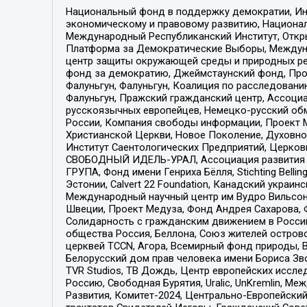
Национальный фонд в поддержку демократии, Ин
экономическому и правовому развитию, Национ
Международный Республиканский Институт, Откры
Платформа за Демократические Выборы, Междуна
центр защиты окружающей среды и природных ресу
фонд за демократию, Джеймстаунский фонд, Прож
Фалуньгун, Фалуньгун, Коалиция по расследован
Фалуньгун, Пражский гражданский центр, Ассоци
русскоязычных европейцев, Немецко-русский об
России, Компания свободы информации, Проект М
Христианской Церкви, Новое Поколение, Духовн
Институт Саентологических Предприятий, Церков
СВОБОДНЫЙ ИДЕЛЬ-УРАЛ, Ассоциация развития ж
ГРУПА, Фонд имени Генриха Бёлля, Stichting Bellin
Эстонии, Calvert 22 Foundation, Канадский укра
Международный научный центр им Вудро Вильсона
Швеции, Проект Медуза, Фонд Андрея Сахарова, Ф
Солидарность с гражданским движением в России 
общества Россия, Беллона, Союз жителей острово
церквей TCCN, Агора, Всемирный фонд природы, B
Белорусский дом прав человека имени Бориса Зво
TVR Studios, ТВ Дождь, Центр европейских иссл
Россию, Свободная Бурятия, Uralic, UnKremlin, 
Развития, Комитет-2024, Центрально-Европейски