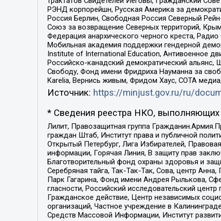
трактатов Свидетелей Иеговы, Гражданский Совет
РЭНД корпорейшн, Русская Америка за демократи
Россия Берлин, Свободная Россия Северный Рейн-В
Союз за возвращение Северных территорий, Крымско
Федерация анархического черного креста, Радио
Мобильная академия поддержки гендерной демократи
Institute of International Education, Антивоенн
Российско-канадский демократический альянс, 
Свободу, Фонд имени Фридриха Науманна за свобо
Karelia, Вернись живым, Фридом Хаус, СОТА меди
Источник:
https://minjust.gov.ru/ru/doc
* Сведения реестра НКО, выполняющих 
Лилит, Правозащитная группа Гражданин.Армия.П
граждан Штаб, Институт права и публичной поли
Открытый Петербург, Лига Избирателей, Правова
информации, Горячая Линия, В защиту прав закл
Благотворительный фонд охраны здоровья и защи
Серебряная тайга, Так-Так-Так, Сова, центр Анн
Парк Гагарина, Фонд имени Андрея Рылькова, Сф
гласности, Российский исследовательский центр 
Гражданское действие, Центр независимых соци
организаций, Частное учреждение в Калининград
Средств Массовой Информации, Институт развити