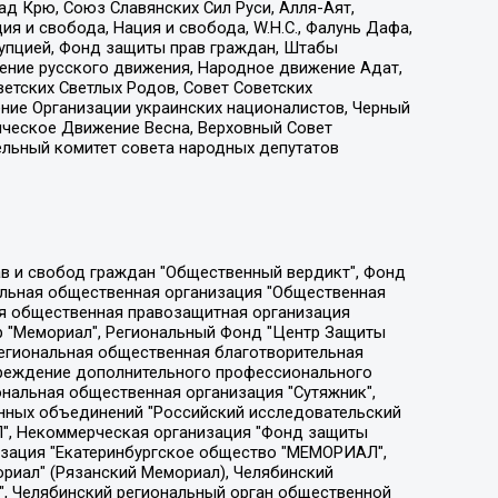
д Крю, Союз Славянских Сил Руси, Алля-Аят,
я и свобода, Нация и свобода, W.H.С., Фалунь Дафа,
рупцией, Фонд защиты прав граждан, Штабы
ение русского движения, Народное движение Адат,
етских Светлых Родов, Совет Советских
ение Организации украинских националистов, Черный
ическое Движение Весна, Верховный Совет
ельный комитет совета народных депутатов
ции социально-правовых программ "Лилит", Дальневосточное общественное движение "Маяк", Санкт-Петербургская ЛГБТ-инициативная группа "Выход", Инициативная группа ЛГБТ+ "Реверс", Алексеев Андрей Викторович, Бекбулатова Таисия Львовна, Беляев Иван Михайлович, Владыкина Елена Сергеевна, Гельман Марат Александрович, Никульшина Вероника Юрьевна, Толоконникова Надежда Андреевна, Шендерович Виктор Анатольевич, Общество с ограниченной ответственностью "Данное сообщение", Общество с ограниченной ответственностью Издательский дом "Новая глава", Айнбиндер Александра Александровна, Московский комьюнити-центр для ЛГБТ+инициатив, Благотворительный фонд развития филантропии, Deutsche Welle (Германия, Kurt-Schumacher-Strasse 3, 53113 Bonn), Борзунова Мария Михайловна, Воробьев Виктор Викторович, Голубева Анна Львовна, Константинова Алла Михайловна, Малкова Ирина Владимировна, Мурадов Мурад Абдулгалимович, Осетинская Елизавета Николаевна, Понасенков Евгений Николаевич, Ганапольский Матвей Юрьевич, Киселев Евгений Алексеевич, Борухович Ирина Григорьевна, Дремин Иван Тимофеевич, Дубровский Дмитрий Викторович, Красноярская региональная общественная организация поддержки и развития альтернативных образовательных технологий и межкультурных коммуникаций "ИНТЕРРА", Маяковская Екатерина Алексеевна, Фейгин Марк Захарович, Филимонов Андрей Викторович, Дзугкоева Регина Николаевна, Доброхотов Роман Александрович, Дудь Юрий Александрович, Елкин Сергей Владимирович, Кругликов Кирилл Игоревич, Сабунаева Мария Леонидовна, Семенов Алексей Владимирович, Шаинян Карен Багратович, Шульман Екатерина Михайловна, Асафьев Артур Валерьевич, Вахштайн Виктор Семенович, Венедиктов Алексей Алексеевич, Лушникова Екатерина Евгеньевна, Волков Леонид Михайлович, Невзоров Александр Глебович, Пархоменко Сергей Борисович, Сироткин Ярослав Николаевич, Кара-Мурза Владимир Владимирович, Баранова Наталья Владимировна, Гозман Леонид Яковлевич, Кагарлицкий Борис Юльевич, Климарев Михаил Валерьевич, Милов Владимир Станиславович, Автономная некоммерческая организация Краснодарский центр современного искусства "Типография", Моргенштерн Алишер Тагирович, Соболь Любовь Эдуардовна, Общество с ограниченной ответственностью "ЛИЗА НОРМ", Каспаров Гарри Кимович, Ходорковский Михаил Борисович, Общество с ограниченной ответственностью "Апрельские тезисы", Данилович Ирина Брониславовна, Кашин Олег Владимирович, Петров Николай Владимирович, Пивоваров Алексей Владимирович, Соколов Михаил Владимирович, Цветкова Юлия Владимировна, Чичваркин Евгений Александрович, Комитет против пыток/Команда против пыток, Общество с ограниченной ответственностью "Первый научный", Общество с ограниченной ответственностью "Вертолет и ко", Белоцерковская Вероника Борисовна, Кац Максим Евгеньевич, Лазарева Татьяна Юрьевна, Шаведдинов Руслан Табризович, Яшин Илья Валерьевич, Общество с ограниченной ответственностью "Иноагент ААВ", Алешковский Дмитрий Петрович, Альбац Евгения Марковна, Быков Дмитрий Львович, Галямина Юлия Евгеньевна, Лойко Сергей Леонидович, Мартынов Кирилл Константинович, Медведев Сергей Александрович, Крашенинников Федор Геннадиевич, Гордеева Катерина Вл