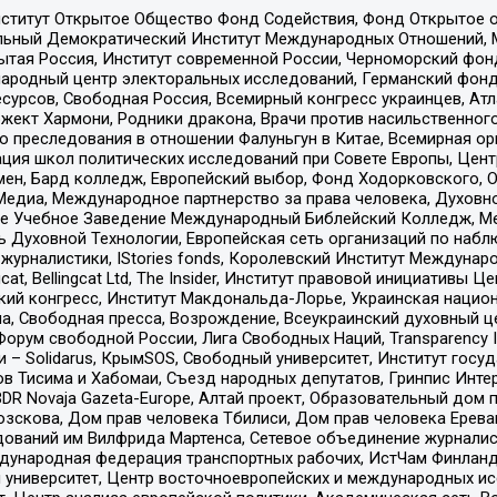
ститут Открытое Общество Фонд Содействия, Фонд Открытое 
альный Демократический Институт Международных Отношений,
тая Россия, Институт современной России, Черноморский фонд
родный центр электоральных исследований, Германский фонд
рсов, Свободная Россия, Всемирный конгресс украинцев, Атла
ект Хармони, Родники дракона, Врачи против насильственного
ию преследования в отношении Фалуньгун в Китае, Всемирная о
ация школ политических исследований при Совете Европы, Цен
мен, Бард колледж, Европейский выбор, Фонд Ходорковского,
едиа, Международное партнерство за права человека, Духовно
ое Учебное Заведение Международный Библейский Колледж, М
ь Духовной Технологии, Европейская сеть организаций по наб
урналистики, IStories fonds, Королевский Институт Между
gcat, Bellingcat Ltd, The Insider, Институт правовой инициатив
инский конгресс, Институт Макдональда-Лорье, Украинская нац
, Свободная пресса, Возрождение, Всеукраинский духовный цен
орум свободной России, Лига Свободных Наций, Transparеncy I
– Solidarus, КрымSOS, Свободный университет, Институт госу
в Тисима и Хабомаи, Съезд народных депутатов, Гринпис Инте
DR Novaja Gazeta-Europe, Алтай проект, Образовательный дом 
зскова, Дом прав человека Тбилиси, Дом прав человека Ерева
едований им Вилфрида Мартенса, Сетевое объединение журнали
Международная федерация транспортных рабочих, ИстЧам Финлан
й университет, Центр восточноевропейских и международных и