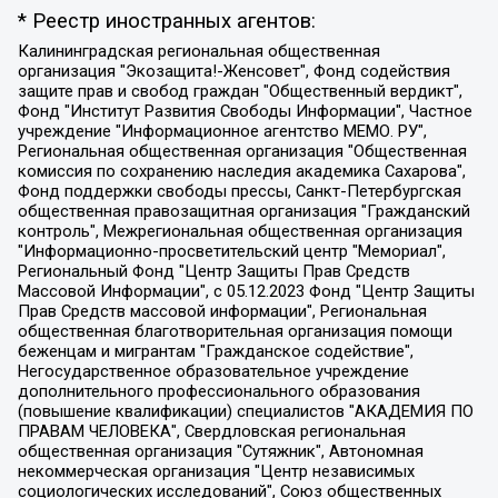
* Реестр иностранных агентов:
Калининградская региональная общественная организация "Экозащита!-Женсовет", Фонд содействия защите прав и свобод граждан "Общественный вердикт", Фонд "Институт Развития Свободы Информации", Частное учреждение "Информационное агентство МЕМО. РУ", Региональная общественная организация "Общественная комиссия по сохранению наследия академика Сахарова", Фонд поддержки свободы прессы, Санкт-Петербургская общественная правозащитная организация "Гражданский контроль", Межрегиональная общественная организация "Информационно-просветительский центр "Мемориал", Региональный Фонд "Центр Защиты Прав Средств Массовой Информации", с 05.12.2023 Фонд "Центр Защиты Прав Средств массовой информации", Региональная общественная благотворительная организация помощи беженцам и мигрантам "Гражданское содействие", Негосударственное образовательное учреждение дополнительного профессионального образования (повышение квалификации) специалистов "АКАДЕМИЯ ПО ПРАВАМ ЧЕЛОВЕКА", Свердловская региональная общественная организация "Сутяжник", Автономная некоммерческая организация "Центр независимых социологических исследований", Союз общественных объединений "Российский исследовательский центр по правам человека", Региональное общественное учреждение научно-информационный центр "МЕМОРИАЛ", Некоммерческая организация "Фонд защиты гласности", Автономная некоммерческая организация "Институт прав человека", Городская общественная организация "Екатеринбургское общество "МЕМОРИАЛ", Городская общественная организация "Рязанское историко-просветительское и правозащитное общество "Мемориал" (Рязанский Мемориал), Челябинский региональный орган общественной самодеятельности – женское общественное объединение "Женщины Евразии", Челябинский региональный орган общественной самодеятельности "Уральская правозащитная группа", Фонд содействия защите здоровья и социальной справедливости имени Андрея Рылькова, Автономная Некоммерческая Организация "Аналитический Центр Юрия Левады", Автономная некоммерческая организация социальной поддержки населения "Проект Апрель", Региональная общественная организация помощи женщинам и детям, находящимся в кризисной ситуации "Информационно-методический центр "Анна", Фонд содействия развитию массовых коммуникаций и правовому просвещению "Так-так-Так", Фонд содействия устойчивому развитию "Серебряная тайга", Свердловский региональный общественный фонд социальных проектов "Новое время", "Idel.Реалии", Кавказ.Реалии, Крым.Реалии, Телеканал Настоящее Время, Татаро-башкирская служба Радио Свобода (Azatliq Radiosi), Радио Свободная Европа/Радио Свобода (PCE/PC), "Сибирь.Реалии", "Фактограф", Благотворительный фонд помощи осужденным и их семьям, Автономная некоммерческая организация "Институт глобализации и социальных движений", Фонд "В защиту прав заключенных", Частное учреждение "Центр поддержки и содействия развитию средств массовой информации", Пензенский региональный общественный благотворительный фонд "Гражданский союз", "Север.Реалии", Некоммерческая организация Фонд "Правовая инициатива", Общество с ограниченной ответственностью "Радио Свободная Европа/Радио Свобода", Чешское информационное агентство "MEDIUM-ORIENT", Красноярская региональная общественная организация "Мы против СПИДа", Камалягин Денис Николаевич, Маркелов Сергей Евгеньевич, Пономарев Лев Александрович, Савицкая Людмила Алексеевна, Автономная некоммерческая организация "Центр по работе с проблемой насилия "НАСИЛИЮ.НЕТ", Межрегиональный профессиональный союз работников здравоохранения "Альянс врачей", Юридическое лицо, зарегистрированное в Латвийской Республике, SIA "Medusa Project" (регистрационный номер 40103797863, дата регистрации 10.06.2014), Некоммерческая организация "Фонд по борьбе с коррупцией", Автономная некоммерческая организация "Институт права и публичной политики", Баданин Роман Сергеевич, Гликин Максим Александрович, Железнова Мария Михайловна, Лукьянова Юлия Сергеевна, Маетная Елизавета Витальевна, Маняхин Петр Борисович, Чуракова Ольга Владимировна, Ярош Юлия Петровна, Юридическое лицо "The Insider SIA", зарегистрированное в Риге, Латвийская Республика (дата регистрации 26.06.2015), являющееся администратором доменного имени интернет-издания "The Insider SIA", https://theins.ru, Постернак Алексей Евгеньевич, Рубин Михаил Аркадьевич, Анин Роман Александрович, Юридическое лицо Istories fonds, зарегистрированное в Латвийской Республике (регистрационный номер 50008295751, дата регистрации 24.02.2020), Великовский Дмитрий Александрович, Долинина Ирина Николаевна, Мароховская Алеся Алексеевна, Шлейнов Роман Юрьевич, Шмагун Олеся Валентиновна, Общество с ограниченной ответственностью "Альтаир 2021", Общество с ограниченной ответственностью "Вега 2021", Общество с ограниченной ответственностью "Главный редактор 2021", Общество с ограниченной ответственностью "Ромашки монолит", Важенков Артем Валерьевич, Ивановская областная общественная организация "Центр гендерных исследований", Гурман Юрий Альбертович, Медиапроект "ОВД-Инфо", Егоров Владимир Владимирович, Жилинский Владимир Александрович, Общество с ограниченной ответственностью "ЗП", Иванова София Юрьевна, Карезина Инна Павловна, Кильтау Екатерина Викторовна, Петров Алексей Викторович, Пискунов Сергей Евгеньевич, Смирнов Сергей Сергеевич, Тихонов Михаил Сергеевич, Общество с ограниченной ответственностью "ЖУРНАЛИСТ-ИНОСТРАННЫЙ АГЕНТ", Арапова Галина Юрьевна, Вольтская Татьяна Анатольевна, Американская компания "Mason G.E.S. Anonymous Foundation" (США), являющаяся владельцем интернет-издания https://mnews.world/, Компания "Stichting Bellingcat", зарегистрированная в Нидерландах (дата регистрации 11.07.2018), Захаров Андрей Вячеславович, Клепиковская Екатерина Дмитриевна, Общество с ограниченной ответственностью "МЕМО", Перл Роман Александрович, Симонов Евгений Алексеевич, Соловьева Елена Анатольевна, Сотников Даниил Владимирович, Сурначева Елизавета Дмитриевна, Автономная некоммерческая организация по защите прав человека и информированию населения "Якутия – Наше Мнение", Общество с ограниченной ответственностью "Москоу диджитал медиа", с 26.01.2023 Общество с ограниченной ответственностью "Чайка Белые сады", Ветошкина Валерия Валерьевна, Заговора Максим Александрович, Межрегиональное общественное движение "Российская ЛГБТ - сеть", Оленичев Максим Владимирович, Павлов Иван Юрьевич, Скворцова Елена Сергеевна, Общество с ограниченной ответственностью "Как бы инагент", Кочетков Игорь Викторович, Общество с ограниченной ответственностью "Честные выборы", Еланчик Олег Александрович, Общество с ограниченной ответственностью "Нобелевский призыв", Гималова Регина Эмилевна, Григорьев Андрей Валерьевич, Григорьева Алина Александровна, Ассоциация по содействию защите прав призывников, альтернативнослужащих и военнослужащих "Правозащитная группа "Гражданин.Армия.Право", Хисамова Регина Фаритовна, Автономная некоммерческая организация по реализации социально-правовых программ "Лилит", Дальневосточное общественное движение "Маяк", Санкт-Петербургская ЛГБТ-инициативная группа "Выход", Инициативная группа ЛГБТ+ "Реверс", Алексеев Андрей Викторович, Бекбулатова Таисия Львовна, Беляев Иван Михайлович, Владыкина Елена Сергеевна, Гельман Марат Александрович, Никульшина Вероника Юрьевна, Толоконникова Надежда Андреевна, Шендерович Виктор Анатольевич, Общество с ограниченной ответственностью "Данное сообщение", Общество с ограниченной ответственностью Издательский дом "Новая глава", Айнбиндер Александра Александровна, Московский комьюнити-центр для ЛГБТ+инициатив, Благотворительный фонд развития филантропии, Deutsche Welle (Германия, Kurt-Schumacher-Strasse 3, 53113 Bonn), Борзунова Мария Михайловна, Воробьев Виктор Викторович, Голубева Анна Львовна, Константинова Алла Михайловна, Малкова Ирина Владимировна, Мурадов Мурад Абдулгалимович, Осетинская Елизавета Николаевна, Понасенков Евгений Николаевич, Ганапольский Матвей Юрьевич, Киселев Евгений Алексеевич, Борухович Ирина Григорьевна, Дремин Иван Тимофеевич, Дубровский Дмитрий Викторович, Красноярская региональная общественная организация поддержки и развития альтернативных образовательных технологий и межкультурных коммуникаций "ИНТЕРРА", Маяковская Екатерина Алексеевна, Фейгин Марк Захарович, Филимонов Андрей Викторович, Дзугкоева Регина Николаевна, Доброхотов Роман Александрович, Дудь Юрий Александрович, Елкин Сергей Владимирович, Кругликов Кирилл Игоревич, Сабунаева Мария Леонидовна, Семенов Алексей Владимирович, Шаинян Карен Багратович, Шульман Екатерина Михайловна, Асафьев Артур Валерьевич, Вахштайн Виктор Семенович, Венедиктов Алексей Алексеевич, Лушникова Екатерина Евгеньевна, Волков Леонид Михайлович, Невзоров Александр Глебович, Пархоменко Сергей Борисович, Сироткин Ярослав Николаевич, Кара-Мурза Владимир Владимирович, Баранова Наталья Владимировна, Гозман Леонид Яковлевич, Кагарлицкий Борис Юльевич, Климарев Михаил Валерьевич, Милов Владимир Станиславович, Автономная некоммерческая организация Краснодарский центр современного искусства "Типография", Моргенштерн Алишер Тагирович, Соболь Любовь Эдуардовна, Общество с ограниченной ответственностью "ЛИЗА НОРМ", Каспаров Гарри Кимович, Ходорковский Михаил Борисович, Общество с ограниченной ответственностью "Апрельские тезисы", Данилович Ирина Брониславовна, Кашин Олег Владимирович, Петров Николай Владимирович, Пивоваров Алексей Владимирович, Соколов Михаил Владимирович, Цветкова Юлия Владимировна, Чичваркин Евгений Александрович, Комитет против пыток/Команда против пыток, Общество с ограниченной ответственностью "Первый научный", Общество с ограниченной ответственностью "Вертолет и ко", Белоцерковская Вероника Борисовна, Кац Максим Евгеньевич, Лазарева Татьяна Юрьевна, Шаведдинов Руслан Табризович, Яшин Илья Валерьевич, Общество с ограниченной ответственностью "Иноагент ААВ", Алешковский Дмитрий Петрович, Альбац Евгения Марковна, Быков Дмитрий Львович, Галямина Юлия Евгеньевна, Лойко Сергей Леонидович, Мартынов Кирилл Константинович, Медведев Сергей Александрович, Крашенинников Федор Геннадиевич, Гордеева Катерина Вл