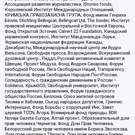
Ассоциация развития журналистики, IStories fonds,
Королевский Институт Международных Отношений,
КРИМСЬКА ПРАВОЗАХИСНА ГРУПА, Фонд имени Генриха
Бёлля, Stichting Bellingcat, Bellingcat Ltd, The Insider, Институт
правовой инициативы Центральной и Восточной Европы,
Фонд Открытой Эстонии, Calvert 22 Foundation, Канадский
украинский конгресс, Институт Макдональда-Лорье,
Украинская национальная федерация Канады,
Декабристы, Международный научный центр им Вудро
Вильсона, Свободная пресса, Возрождение, Всеукраинский
духовный центр , Риддл, Русский антивоенный комитет в
Швеции, Проект Медуза, Фонд Андрея Сахарова, Форум
свободной России, Лига Свободных Наций, Transparеncy
International, Форум Свободных Народов ПостРоссии,
Солидарность с гражданским движением в России –
Solidarus, КрымSOS, Свободный университет, Институт
государственного управления, Форум гражданского
общества Россия, Беллона, Союз жителей островов
Тисима и Хабомаи, Съезд народных депутатов, Гринпис
Интернешнл, Фонд борьбы с коррупцией Инк, Завет
церквей TCCN, Агора, Всемирный фонд природы, BDR
Novaja Gazeta-Europe, Алтай проект, Образовательный дом
прав человека Чернигов, Фонд Дом Прав Человека,
Белорусский дом прав человека имени Бориса Звозскова,
Дом прав человека Тбилиси, Дом прав человека Ереван,