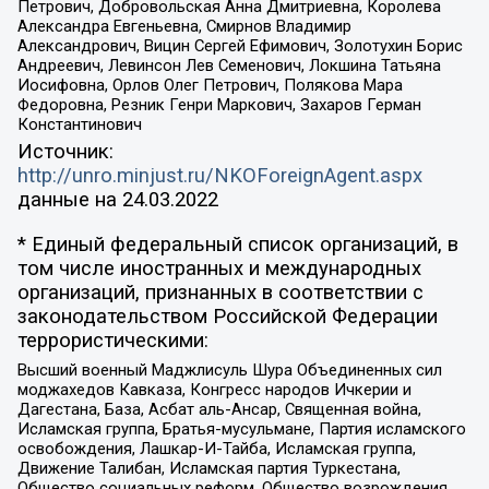
Петрович, Добровольская Анна Дмитриевна, Королева
Александра Евгеньевна, Смирнов Владимир
Александрович, Вицин Сергей Ефимович, Золотухин Борис
Андреевич, Левинсон Лев Семенович, Локшина Татьяна
Иосифовна, Орлов Олег Петрович, Полякова Мара
Федоровна, Резник Генри Маркович, Захаров Герман
Константинович
Источник:
http://unro.minjust.ru/NKOForeignAgent.aspx
данные на
24.03.2022
* Единый федеральный список организаций, в
том числе иностранных и международных
организаций, признанных в соответствии с
законодательством Российской Федерации
террористическими:
Высший военный Маджлисуль Шура Объединенных сил
моджахедов Кавказа, Конгресс народов Ичкерии и
Дагестана, База, Асбат аль-Ансар, Священная война,
Исламская группа, Братья-мусульмане, Партия исламского
освобождения, Лашкар-И-Тайба, Исламская группа,
Движение Талибан, Исламская партия Туркестана,
Общество социальных реформ, Общество возрождения