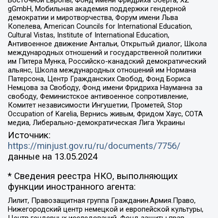
Восточной Европы, Фонд имени Фридриха Эберта, XZ
gGmbH, Мобильная академия поддержки гендерной
демократии и миротворчества, Форум имени Льва
Копелева, American Councils for International Education,
Cultural Vistas, Institute of International Education,
Антивоенное движение Антальи, Открытый диалог, Школа
международных отношений и государственной политики
им Питера Мунка, Российско-канадский демократический
альянс, Школа международных отношений им Нормана
Патерсона, Центр Гражданских Свобод, Фонд Бориса
Немцова за Свободу, Фонд имени Фридриха Науманна за
свободу, Феминистское антивоенное сопротивление,
Комитет независимости Ингушетии, Прометей, Stop
Occupation of Karelia, Вернись живым, Фридом Хаус, СОТА
медиа, Либерально-демократическая Лига Украины
Источник:
https://minjust.gov.ru/ru/documents/7756/
данные на
13.05.2024
* Сведения реестра НКО, выполняющих
функции иностранного агента:
Лилит, Правозащитная группа Гражданин.Армия.Право,
Нижегородский центр немецкой и европейской культуры,
Центр гендерных исследований, Фонд защиты прав