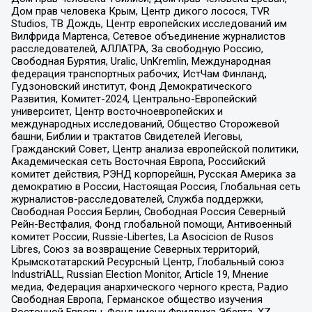
Дом прав человека Крым, Центр дикого лосося, TVR
Studios, ТВ Дождь, Центр европейских исследований им
Вилфрида Мартенса, Сетевое объединение журналистов
расследователей, АЛЛАТРА, За свободную Россию,
Свободная Бурятия, Uralic, UnKremlin, Международная
федерация транспортных рабочих, ИстЧам Финланд,
Гудзоновский институт, Фонд Демократического
Развития, Комитет-2024, Центрально-Европейский
университет, Центр восточноевропейских и
международных исследований, Общество Сторожевой
башни, Библии и трактатов Свидетелей Иеговы,
Гражданский Совет, Центр анализа европейской политики,
Академическая сеть Восточная Европа, Российский
комитет действия, РЭНД корпорейшн, Русская Америка за
демократию в России, Настоящая Россия, Глобальная сеть
журналистов-расследователей, Служба поддержки,
Свободная Россия Берлин, Свободная Россия Северный
Рейн-Вестфалия, Фонд глобальной помощи, Антивоенный
комитет России, Russie-Libertes, La Asocicion de Rusos
Libres, Союз за возвращение Северных территорий,
Крымскотатарский Ресурсный Центр, Глобальный союз
IndustriALL, Russian Election Monitor, Article 19, Мнение
медиа, Федерация анархического черного креста, Радио
Свободная Европа, Германское общество изучения