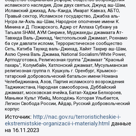
исламского наследия, Дом двух святых, Джунд аш-Шам,
Исламский джихад, Аль-Каида, Имарат Кавказ, АБТО,
Правый сектор, Исламское государство, Джабха аль-
Нусра ли-Ахль аш-Шам, Народное ополчение имени К.
Минина и Д. Пожарского, Аджр от Аллаха Субхану уа
Тагьаля SHAM, АУМ Синрике, Муджахеды джамаата Ат-
Тавхида Валь-Джихад, Чистопольский Джамаат, Рохнамо
ба суи давлати исломи, Террористическое сообщество
Сеть, Катиба Таухид валь-Джихад, Хайят Тахрир аш-Шам,
Ахлю Сунна Валь Джамаа, National Socialism/White Power,
Артподготовка, Религиозная группа “Джамаат “Красный
пахарь”, Колумбайн, Хатлонский джамаат, Мусульманская
религиозная группа п. Кушкуль г. Оренбург, Крымско-
татарский добровольческий батальон имени Номана
Челебиджихана, Азов, Партия исламского возрождения
Таджикистана, Народная самооборона, Дуббайский
джамаат, московская ячейка, Батал-Хаджи Белхороев,
Маньяки Культ Убийц, Молодёжь Которая Улыбается,
Легион Свобода России, Айдар, Русский добровольческий
корпус
Источник:
http://nac.gov.ru/terroristicheskie-i-
ekstremistskie-organizacii-i-materialy.html
данные
на
16.11.2023