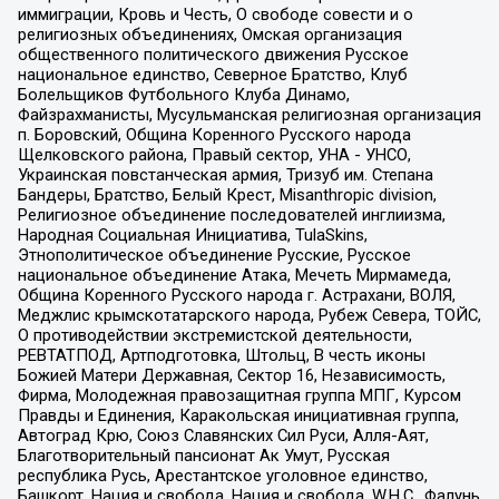
иммиграции, Кровь и Честь, О свободе совести и о
религиозных объединениях, Омская организация
общественного политического движения Русское
национальное единство, Северное Братство, Клуб
Болельщиков Футбольного Клуба Динамо,
Файзрахманисты, Мусульманская религиозная организация
п. Боровский, Община Коренного Русского народа
Щелковского района, Правый сектор, УНА - УНСО,
Украинская повстанческая армия, Тризуб им. Степана
Бандеры, Братство, Белый Крест, Misanthropic division,
Религиозное объединение последователей инглиизма,
Народная Социальная Инициатива, TulaSkins,
Этнополитическое объединение Русские, Русское
национальное объединение Атака, Мечеть Мирмамеда,
Община Коренного Русского народа г. Астрахани, ВОЛЯ,
Меджлис крымскотатарского народа, Рубеж Севера, ТОЙС,
О противодействии экстремистской деятельности,
РЕВТАТПОД, Артподготовка, Штольц, В честь иконы
Божией Матери Державная, Сектор 16, Независимость,
Фирма, Молодежная правозащитная группа МПГ, Курсом
Правды и Единения, Каракольская инициативная группа,
Автоград Крю, Союз Славянских Сил Руси, Алля-Аят,
Благотворительный пансионат Ак Умут, Русская
республика Русь, Арестантское уголовное единство,
Башкорт, Нация и свобода, Нация и свобода, W.H.С., Фалунь