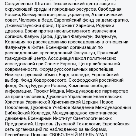
Соединенных Штатов, Тихоокеанский центр защиты
окружающей среды и природных ресурсов, Свободная
Россия, Всемирный конгресс украинцев, Атлантический
совет, Человек в беде, Европейский фонд за демократию,
Джеймстаунский фонд, Прожект Хармони, Родники
дракона, Врачи против насильственного извлечения
органов, Фалунь Дафа, Друзья Фалуньгун, Фалуньгун,
Коалиция по расследованию преследования в отношении
Фалуньгун в Китае, Всемирная организация по
расследованию преследований Фалуньгун, Пражский
гражданский центр, Ассоциация школ политических
исследований при Совете Европы, Центр либеральной
современности, Форум русскоязычных европейцев,
Немецко-русский обмен, Бард колледж, Европейский
выбор, Фонд Ходорковского, Оксфордский российский
фонд, Фонд Будущее России, Компания свободы
информации, Проект Медиа, Международное партнерство
за права человека, Духовное Управление Евангельских
Христиан Украинской Христианской Церкви, Новое
Поколение, Духовное Учебное Заведение Международный
Библейский Колледж, Международное христианское
движение, Всемирный Институт Саентологических
Предприятий, Церковь Духовной Технологии, Европейская
сеть организаций по наблюдению за выборами,
Республика Польша, СВОБОДНЫЙ ИДЕЛЬ-УРАЛ,