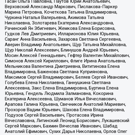
Гасан Ольга Павловна, Паутов Юрий Анатольевич,
Верховский Александр Маркович, Пислакова-Паркер
Марина Петровна, Кочеткова Татьяна Владимировна,
Чуркина Наталья Валерьевна, Акимова Татьяна
Николаевна, Золотарева Екатерина Александровна,
Рачинский Ян Збигневич, Жемкова Елена Борисовна,
Гудков Лев Дмитриевич, Илларионова Юлия Юрьевна,
Саранг Анна Васильевна, Захарова Светлана Сергеевна,
Аверин Владимир Анатольевич, Щур Татьяна Михайловна,
Щур Николай Алексеевич, Блинушов Андрей Юрьевич,
Мосин Алексей Геннадьевич, Гефтер Валентин Михайлович,
Симонов Алексей Кириллович, Флиге Ирина Анатольевна,
Мельникова Валентина Дмитриевна, Вититинова Елена
Владимировна, Баженова Светлана Куприяновна,
Максимов Сергей Владимирович, Беляев Сергей Иванович,
Голубева Елена Николаевна, Ганнушкина Светлана
Алексеевна, Закс Елена Владимировна, Буртина Елена
Юрьевна, Гендель Людмила Залмановна, Кокорина
Екатерина Алексеевна, Шуманов Илья Вячеславович,
Арапова Галина Юрьевна, Свечников Анатолий Мариевич,
Прохоров Вадим Юрьевич, Шахова Елена Владимировна,
Подузов Сергей Васильевич, Протасова Ирина
Вячеславовна, Литинский Леонид Борисович, Лукашевский
Сергей Маркович, Бахмин Вячеслав Иванович, Шабад
Анатолий Ефимович, Сухих Дарья Николаевна, Орлов Олег