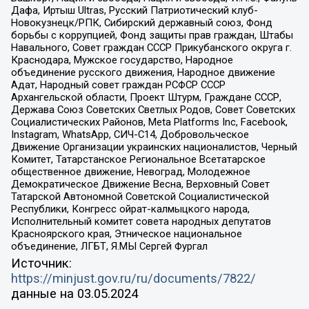
Дафа, Иртыш Ultras, Русский Патриотический клуб-
Новокузнецк/РПК, Сибирский державный союз, Фонд
борьбы с коррупцией, Фонд защиты прав граждан, Штабы
Навального, Совет граждан СССР Прикубанского округа г.
Краснодара, Мужское государство, Народное
объединение русского движения, Народное движение
Адат, Народный совет граждан РСФСР СССР
Архангельской области, Проект Штурм, Граждане СССР,
Держава Союз Советских Светлых Родов, Совет Советских
Социалистических Районов, Meta Platforms Inc, Facebook,
Instagram, WhatsApp, СИЧ-С14, Добровольческое
Движение Организации украинских националистов, Черный
Комитет, Татарстанское Региональное Всетатарское
общественное движение, Невоград, Молодежное
Демократическое Движение Весна, Верховный Совет
Татарской Автономной Советской Социалистической
Республики, Конгресс ойрат-калмыцкого народа,
Исполнительный комитет совета народных депутатов
Красноярского края, Этническое национальное
объединение, ЛГБТ, Я.МЫ Сергей Фургал
Источник:
https://minjust.gov.ru/ru/documents/7822/
данные на
03.05.2024