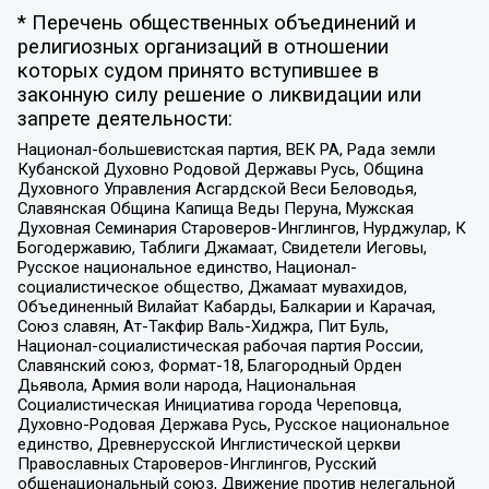
* Перечень общественных объединений и
религиозных организаций в отношении
которых судом принято вступившее в
законную силу решение о ликвидации или
запрете деятельности:
Национал-большевистская партия, ВЕК РА, Рада земли
Кубанской Духовно Родовой Державы Русь, Община
Духовного Управления Асгардской Веси Беловодья,
Славянская Община Капища Веды Перуна, Мужская
Духовная Семинария Староверов-Инглингов, Нурджулар, К
Богодержавию, Таблиги Джамаат, Свидетели Иеговы,
Русское национальное единство, Национал-
социалистическое общество, Джамаат мувахидов,
Объединенный Вилайат Кабарды, Балкарии и Карачая,
Союз славян, Ат-Такфир Валь-Хиджра, Пит Буль,
Национал-социалистическая рабочая партия России,
Славянский союз, Формат-18, Благородный Орден
Дьявола, Армия воли народа, Национальная
Социалистическая Инициатива города Череповца,
Духовно-Родовая Держава Русь, Русское национальное
единство, Древнерусской Инглистической церкви
Православных Староверов-Инглингов, Русский
общенациональный союз, Движение против нелегальной