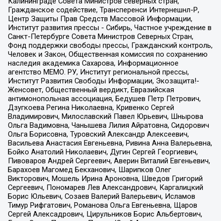
Калининграде Совета Министров северных стран,
Гражданское содействие, Трансперенси Интернешнл-Р,
Центр Защиты Прав Средств Массовой Информации,
Институт развития прессы - Сибирь, Частное учреждение в
Санкт-Петербурге Совета Министров Северных Стран,
Фонд поддержки свободы прессы, Гражданский контроль,
Человек и Закон, Общественная комиссия по сохранению
наследия академика Сахарова, Информационное
агентство МЕМО. РУ, Институт региональной прессы,
Институт Развития Свободы Информации, Экозащита!-
Женсовет, Общественный вердикт, Евразийская
антимонопольная ассоциация, Бедушев Петр Петрович,
Дзугкоева Регина Николаевна, Кривенко Сергей
Владимирович, Милославский Павел Юрьевич, Шнырова
Ольга Вадимовна, Чанышева Лилия Айратовна, Сидорович
Ольга Борисовна, Туровский Александр Алексеевич,
Васильева Анастасия Евгеньевна, Ривина Анна Валерьевна,
Бойко Анатолий Николаевич, Дугин Сергей Георгиевич,
Пивоваров Андрей Сергеевич, Аверин Виталий Евгеньевич,
Барахоев Магомед Бекханович, Шарипков Олег
Викторович, Мошель Ирина Ароновна, Шведов Григорий
Сергеевич, Пономарев Лев Александрович, Каргалицкий
Борис Юльевич, Созаев Валерий Валерьевич, Исламов
Тимур Рифгатович, Романова Ольга Евгеньевна, Щаров
Сергей Алексадрович, Цирульников Борис Альбертович,