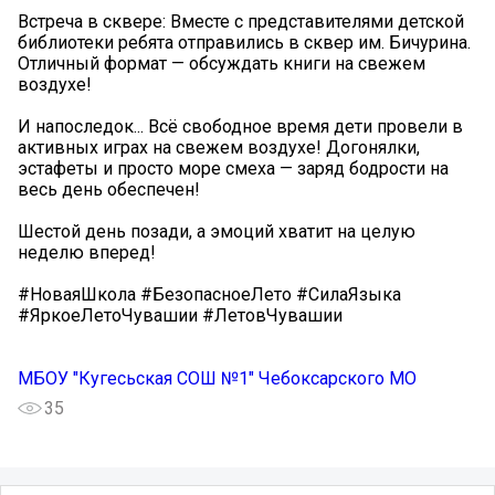
Встреча в сквере: Вместе с представителями детской
библиотеки ребята отправились в сквер им. Бичурина.
Отличный формат — обсуждать книги на свежем
воздухе!
И напоследок... Всё свободное время дети провели в
активных играх на свежем воздухе! Догонялки,
эстафеты и просто море смеха — заряд бодрости на
весь день обеспечен! ️
Шестой день позади, а эмоций хватит на целую
неделю вперед!
#НоваяШкола #БезопасноеЛето #СилаЯзыка
#ЯркоеЛетоЧувашии #ЛетовЧувашии
МБОУ "Кугесьская СОШ №1" Чебоксарского МО
35