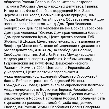
общества Россия, Беллона, Союз жителей островов
Тисима и Хабомаи, Съезд народных депутатов, Гринпис
Интернешнл, Фонд борьбы с коррупцией Инк, Завет
церквей TCCN, Агора, Всемирный фонд природы, BDR
Novaja Gazeta-Europe, Алтай проект, Образовательный дом
прав человека Чернигов, Фонд Дом Прав Человека,
Белорусский дом прав человека имени Бориса Звозскова,
Дом прав человека Тбилиси, Дом прав человека Ереван,
Дом прав человека Крым, Центр дикого лосося, TVR
Studios, ТВ Дождь, Центр европейских исследований им
Вилфрида Мартенса, Сетевое объединение журналистов
расследователей, АЛЛАТРА, За свободную Россию,
Свободная Бурятия, Uralic, UnKremlin, Международная
федерация транспортных рабочих, ИстЧам Финланд,
Гудзоновский институт, Фонд Демократического
Развития, Комитет-2024, Центрально-Европейский
университет, Центр восточноевропейских и
международных исследований, Общество Сторожевой
башни, Библии и трактатов Свидетелей Иеговы,
Гражданский Совет, Центр анализа европейской политики,
Академическая сеть Восточная Европа, Российский
комитет действия, РЭНД корпорейшн, Русская Америка за
демократию в России, Настоящая Россия, Глобальная сеть
журналистов-расследователей, Служба поддержки,
Свободная Россия Берлин, Свободная Россия Северный