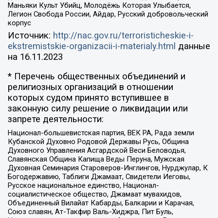
Маньяки Культ Убийц, Молодёжь Которая Улыбается,
Легион Свобода России, Айдар, Русский добровольческий
корпус
Источник:
http://nac.gov.ru/terroristicheskie-i-
ekstremistskie-organizacii-i-materialy.html
данные
на
16.11.2023
* Перечень общественных объединений и
религиозных организаций в отношении
которых судом принято вступившее в
законную силу решение о ликвидации или
запрете деятельности:
Национал-большевистская партия, ВЕК РА, Рада земли
Кубанской Духовно Родовой Державы Русь, Община
Духовного Управления Асгардской Веси Беловодья,
Славянская Община Капища Веды Перуна, Мужская
Духовная Семинария Староверов-Инглингов, Нурджулар, К
Богодержавию, Таблиги Джамаат, Свидетели Иеговы,
Русское национальное единство, Национал-
социалистическое общество, Джамаат мувахидов,
Объединенный Вилайат Кабарды, Балкарии и Карачая,
Союз славян, Ат-Такфир Валь-Хиджра, Пит Буль,