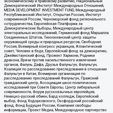
экономическому и правовому развитию, Национальный
Демократический Институт Международных Отношений,
MEDIA DEVELOPMENT INVESTMENT FUND, Международный
Республиканский Институт, Открытая Россия, Институт
современной России, Черноморский фонд регионального
сотрудничества, Европейская Платформа за
Демократические Выборы, Международный центр
электоральных исследований, Германский фонд Маршалла
Соединенных Штатов, Тихоокеанский центр защиты
окружающей среды и природных ресурсов, Свободная
Россия, Всемирный конгресс украинцев, Атлантический
совет, Человек в беде, Европейский фонд за демократию,
Джеймстаунский фонд, Прожект Хармони, Родники
дракона, Врачи против насильственного извлечения
органов, Фалунь Дафа, Друзья Фалуньгун, Фалуньгун,
Коалиция по расследованию преследования в отношении
Фалуньгун в Китае, Всемирная организация по
расследованию преследований Фалуньгун, Пражский
гражданский центр, Ассоциация школ политических
исследований при Совете Европы, Центр либеральной
современности, Форум русскоязычных европейцев,
Немецко-русский обмен, Бард колледж, Европейский
выбор, Фонд Ходорковского, Оксфордский российский
фонд, Фонд Будущее России, Компания свободы
информации, Проект Медиа, Международное партнерство