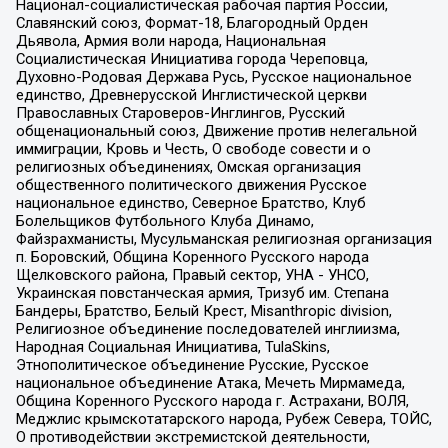
Национал-социалистическая рабочая партия России,
Славянский союз, Формат-18, Благородный Орден
Дьявола, Армия воли народа, Национальная
Социалистическая Инициатива города Череповца,
Духовно-Родовая Держава Русь, Русское национальное
единство, Древнерусской Инглистической церкви
Православных Староверов-Инглингов, Русский
общенациональный союз, Движение против нелегальной
иммиграции, Кровь и Честь, О свободе совести и о
религиозных объединениях, Омская организация
общественного политического движения Русское
национальное единство, Северное Братство, Клуб
Болельщиков Футбольного Клуба Динамо,
Файзрахманисты, Мусульманская религиозная организация
п. Боровский, Община Коренного Русского народа
Щелковского района, Правый сектор, УНА - УНСО,
Украинская повстанческая армия, Тризуб им. Степана
Бандеры, Братство, Белый Крест, Misanthropic division,
Религиозное объединение последователей инглиизма,
Народная Социальная Инициатива, TulaSkins,
Этнополитическое объединение Русские, Русское
национальное объединение Атака, Мечеть Мирмамеда,
Община Коренного Русского народа г. Астрахани, ВОЛЯ,
Меджлис крымскотатарского народа, Рубеж Севера, ТОЙС,
О противодействии экстремистской деятельности,