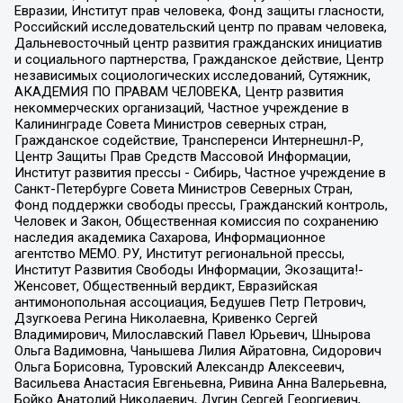
Евразии, Институт прав человека, Фонд защиты гласности,
Российский исследовательский центр по правам человека,
Дальневосточный центр развития гражданских инициатив
и социального партнерства, Гражданское действие, Центр
независимых социологических исследований, Сутяжник,
АКАДЕМИЯ ПО ПРАВАМ ЧЕЛОВЕКА, Центр развития
некоммерческих организаций, Частное учреждение в
Калининграде Совета Министров северных стран,
Гражданское содействие, Трансперенси Интернешнл-Р,
Центр Защиты Прав Средств Массовой Информации,
Институт развития прессы - Сибирь, Частное учреждение в
Санкт-Петербурге Совета Министров Северных Стран,
Фонд поддержки свободы прессы, Гражданский контроль,
Человек и Закон, Общественная комиссия по сохранению
наследия академика Сахарова, Информационное
агентство МЕМО. РУ, Институт региональной прессы,
Институт Развития Свободы Информации, Экозащита!-
Женсовет, Общественный вердикт, Евразийская
антимонопольная ассоциация, Бедушев Петр Петрович,
Дзугкоева Регина Николаевна, Кривенко Сергей
Владимирович, Милославский Павел Юрьевич, Шнырова
Ольга Вадимовна, Чанышева Лилия Айратовна, Сидорович
Ольга Борисовна, Туровский Александр Алексеевич,
Васильева Анастасия Евгеньевна, Ривина Анна Валерьевна,
Бойко Анатолий Николаевич, Дугин Сергей Георгиевич,