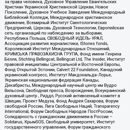
за права человека, Духовное Управление Евангельских
Христиан Украинской Христианской Церкви, Новое
Поколение, Духовное Учебное Заведение Международный
Библейский Колледж, Международное христианское
движение, Всемирный Институт Саентологических
Предприятий, Церковь Духовной Технологии, Европейская
сеть организаций по наблюдению за выборами,
Республика Польша, СВОБОДНЫЙ ИДЕЛЬ-УРАЛ,
Ассоциация развития журналистики, IStories fonds,
Королевский Институт Международных Отношений,
КРИМСЬКА ПРАВОЗАХИСНА ГРУПА, Фонд имени Генриха
Бёлля, Stichting Bellingcat, Bellingcat Ltd, The Insider, Институт
правовой инициативы Центральной и Восточной Европы,
Фонд Открытой Эстонии, Calvert 22 Foundation, Канадский
украинский конгресс, Институт Макдональда-Лорье,
Украинская национальная федерация Канады,
Декабристы, Международный научный центр им Вудро
Вильсона, Свободная пресса, Возрождение, Всеукраинский
духовный центр , Риддл, Русский антивоенный комитет в
Швеции, Проект Медуза, Фонд Андрея Сахарова, Форум
свободной России, Лига Свободных Наций, Transparеncy
International, Форум Свободных Народов ПостРоссии,
Солидарность с гражданским движением в России –
Solidarus, КрымSOS, Свободный университет, Институт
государственного управления, Форум гражданского