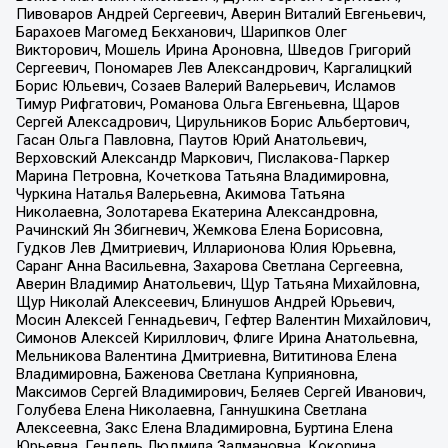
Пивоваров Андрей Сергеевич, Аверин Виталий Евгеньевич,
Барахоев Магомед Бекханович, Шарипков Олег
Викторович, Мошель Ирина Ароновна, Шведов Григорий
Сергеевич, Пономарев Лев Александрович, Каргалицкий
Борис Юльевич, Созаев Валерий Валерьевич, Исламов
Тимур Рифгатович, Романова Ольга Евгеньевна, Щаров
Сергей Алексадрович, Цирульников Борис Альбертович,
Гасан Ольга Павловна, Паутов Юрий Анатольевич,
Верховский Александр Маркович, Пислакова-Паркер
Марина Петровна, Кочеткова Татьяна Владимировна,
Чуркина Наталья Валерьевна, Акимова Татьяна
Николаевна, Золотарева Екатерина Александровна,
Рачинский Ян Збигневич, Жемкова Елена Борисовна,
Гудков Лев Дмитриевич, Илларионова Юлия Юрьевна,
Саранг Анна Васильевна, Захарова Светлана Сергеевна,
Аверин Владимир Анатольевич, Щур Татьяна Михайловна,
Щур Николай Алексеевич, Блинушов Андрей Юрьевич,
Мосин Алексей Геннадьевич, Гефтер Валентин Михайлович,
Симонов Алексей Кириллович, Флиге Ирина Анатольевна,
Мельникова Валентина Дмитриевна, Вититинова Елена
Владимировна, Баженова Светлана Куприяновна,
Максимов Сергей Владимирович, Беляев Сергей Иванович,
Голубева Елена Николаевна, Ганнушкина Светлана
Алексеевна, Закс Елена Владимировна, Буртина Елена
Юрьевна, Гендель Людмила Залмановна, Кокорина