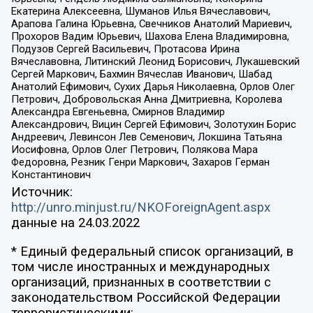
Екатерина Алексеевна, Шуманов Илья Вячеславович,
Арапова Галина Юрьевна, Свечников Анатолий Мариевич,
Прохоров Вадим Юрьевич, Шахова Елена Владимировна,
Подузов Сергей Васильевич, Протасова Ирина
Вячеславовна, Литинский Леонид Борисович, Лукашевский
Сергей Маркович, Бахмин Вячеслав Иванович, Шабад
Анатолий Ефимович, Сухих Дарья Николаевна, Орлов Олег
Петрович, Добровольская Анна Дмитриевна, Королева
Александра Евгеньевна, Смирнов Владимир
Александрович, Вицин Сергей Ефимович, Золотухин Борис
Андреевич, Левинсон Лев Семенович, Локшина Татьяна
Иосифовна, Орлов Олег Петрович, Полякова Мара
Федоровна, Резник Генри Маркович, Захаров Герман
Константинович
Источник:
http://unro.minjust.ru/NKOForeignAgent.aspx
данные на
24.03.2022
* Единый федеральный список организаций, в
том числе иностранных и международных
организаций, признанных в соответствии с
законодательством Российской Федерации
террористическими: