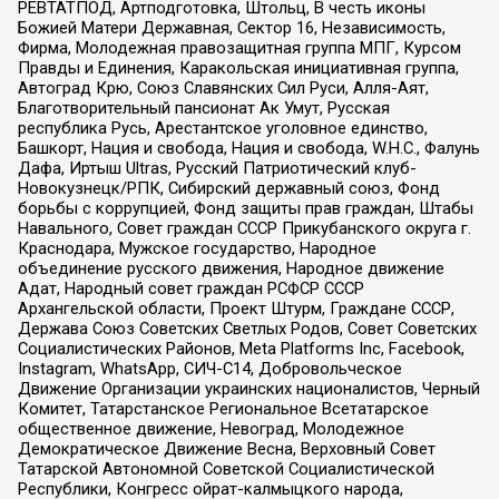
РЕВТАТПОД, Артподготовка, Штольц, В честь иконы
Божией Матери Державная, Сектор 16, Независимость,
Фирма, Молодежная правозащитная группа МПГ, Курсом
Правды и Единения, Каракольская инициативная группа,
Автоград Крю, Союз Славянских Сил Руси, Алля-Аят,
Благотворительный пансионат Ак Умут, Русская
республика Русь, Арестантское уголовное единство,
Башкорт, Нация и свобода, Нация и свобода, W.H.С., Фалунь
Дафа, Иртыш Ultras, Русский Патриотический клуб-
Новокузнецк/РПК, Сибирский державный союз, Фонд
борьбы с коррупцией, Фонд защиты прав граждан, Штабы
Навального, Совет граждан СССР Прикубанского округа г.
Краснодара, Мужское государство, Народное
объединение русского движения, Народное движение
Адат, Народный совет граждан РСФСР СССР
Архангельской области, Проект Штурм, Граждане СССР,
Держава Союз Советских Светлых Родов, Совет Советских
Социалистических Районов, Meta Platforms Inc, Facebook,
Instagram, WhatsApp, СИЧ-С14, Добровольческое
Движение Организации украинских националистов, Черный
Комитет, Татарстанское Региональное Всетатарское
общественное движение, Невоград, Молодежное
Демократическое Движение Весна, Верховный Совет
Татарской Автономной Советской Социалистической
Республики, Конгресс ойрат-калмыцкого народа,