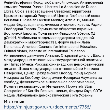
Рейн-Вестфалия, Фонд глобальной помощи, Антивоенный
комитет России, Russie-Libertes, La Asocicion de Rusos
Libres, Союз за возвращение Северных территорий,
Крымскотатарский Ресурсный Центр, Глобальный союз
IndustriALL, Russian Election Monitor, Article 19, Мнение
медиа, Федерация анархического черного креста, Радио
Свободная Европа, Германское общество изучения
Восточной Европы, Фонд имени Фридриха Эберта, XZ
gGmbH, Мобильная академия поддержки гендерной
демократии и миротворчества, Форум имени Льва
Копелева, American Councils for International Education,
Cultural Vistas, Institute of International Education,
Антивоенное движение Антальи, Открытый диалог, Школа
международных отношений и государственной политики
им Питера Мунка, Российско-канадский демократический
альянс, Школа международных отношений им Нормана
Патерсона, Центр Гражданских Свобод, Фонд Бориса
Немцова за Свободу, Фонд имени Фридриха Науманна за
свободу, Феминистское антивоенное сопротивление,
Комитет независимости Ингушетии, Прометей, Stop
Occupation of Karelia, Вернись живым, Фридом Хаус, СОТА
медиа, Либерально-демократическая Лига Украины
Источник:
https://minjust.gov.ru/ru/documents/7756/