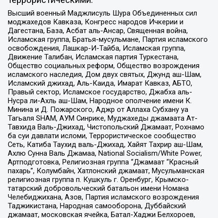
Высший военный Маджлисуль Шура Объединенных сил
моджахедов Кавказа, Конгресс народов Ичкерии и
Дагестана, База, Асбат аль-Ансар, Священная война,
Исламская группа, Братья-мусульмане, Партия исламского
освобождения, Лашкар-И-Тайба, Исламская группа,
Движение Талибан, Исламская партия Туркестана,
Общество социальных реформ, Общество возрождения
исламского наследия, Дом двух святых, Джунд аш-Шам,
Исламский джихад, Аль-Каида, Имарат Кавказ, АБТО,
Правый сектор, Исламское государство, Джабха аль-
Нусра ли-Ахль аш-Шам, Народное ополчение имени К.
Минина и Д. Пожарского, Аджр от Аллаха Субхану уа
Тагьаля SHAM, АУМ Синрике, Муджахеды джамаата Ат-
Тавхида Валь-Джихад, Чистопольский Джамаат, Рохнамо
ба суи давлати исломи, Террористическое сообщество
Сеть, Катиба Таухид валь-Джихад, Хайят Тахрир аш-Шам,
Ахлю Сунна Валь Джамаа, National Socialism/White Power,
Артподготовка, Религиозная группа “Джамаат “Красный
пахарь”, Колумбайн, Хатлонский джамаат, Мусульманская
религиозная группа п. Кушкуль г. Оренбург, Крымско-
татарский добровольческий батальон имени Номана
Челебиджихана, Азов, Партия исламского возрождения
Таджикистана, Народная самооборона, Дуббайский
джамаат, московская ячейка, Батал-Хаджи Белхороев,