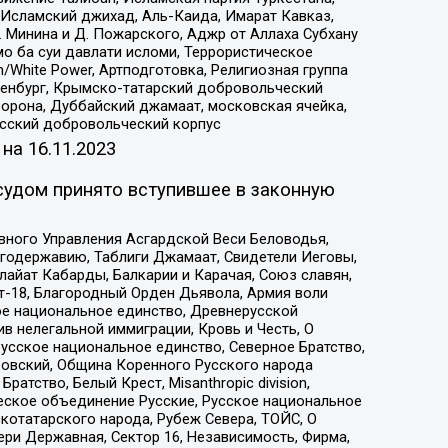
Исламский джихад, Аль-Каида, Имарат Кавказ,
 Минина и Д. Пожарского, Аджр от Аллаха Субхану
о ба суи давлати исломи, Террористическое
/White Power, Артподготовка, Религиозная группа
Оренбург, Крымско-татарский добровольческий
орона, Дуббайский джамаат, московская ячейка,
усский добровольческий корпус
 на
16.11.2023
судом принято вступившее в законную
вного Управления Асгардской Веси Беловодья,
годержавию, Таблиги Джамаат, Свидетели Иеговы,
айат Кабарды, Балкарии и Карачая, Союз славян,
т-18, Благородный Орден Дьявола, Армия воли
ое национальное единство, Древнерусской
 нелегальной иммиграции, Кровь и Честь, О
усское национальное единство, Северное Братство,
ровский, Община Коренного Русского народа
атство, Белый Крест, Misanthropic division,
еское объединение Русские, Русское национальное
котатарского народа, Рубеж Севера, ТОЙС, О
ри Державная, Сектор 16, Независимость, Фирма,