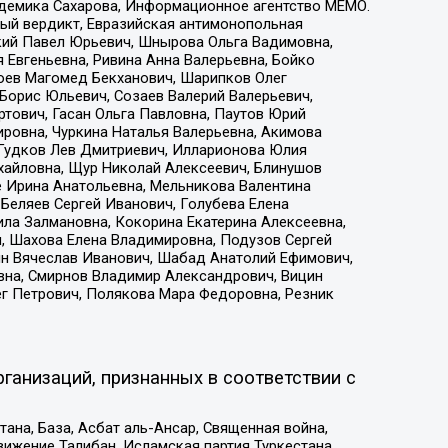
адемика Сахарова, Информационное агентство МЕМО.
ый вердикт, Евразийская антимонопольная
кий Павел Юрьевич, Шнырова Ольга Вадимовна,
 Евгеньевна, Ривина Анна Валерьевна, Бойко
хоев Магомед Бекханович, Шарипков Олег
Борис Юльевич, Созаев Валерий Валерьевич,
тович, Гасан Ольга Павловна, Паутов Юрий
ровна, Чуркина Наталья Валерьевна, Акимова
 Гудков Лев Дмитриевич, Илларионова Юлия
ихайловна, Щур Николай Алексеевич, Блинушов
е Ирина Анатольевна, Мельникова Валентина
Беляев Сергей Иванович, Голубева Елена
ила Залмановна, Кокорина Екатерина Алексеевна,
, Шахова Елена Владимировна, Подузов Сергей
ин Вячеслав Иванович, Шабад Анатолий Ефимович,
вна, Смирнов Владимир Александрович, Вицин
ег Петрович, Полякова Мара Федоровна, Резник
ганизаций, признанных в соответствии с
на, База, Асбат аль-Ансар, Священная война,
ижение Талибан, Исламская партия Туркестана,