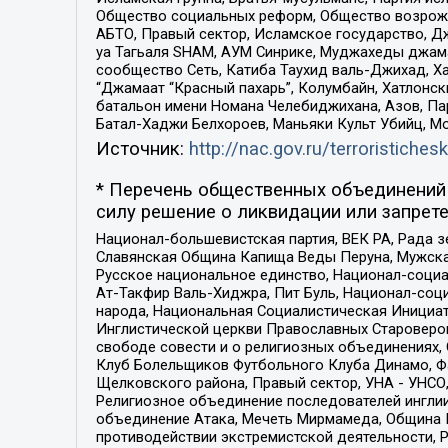
Общество социальных реформ, Общество возрожд
АБТО, Правый сектор, Исламское государство, Д
уа Тагьаля SHAM, АУМ Синрике, Муджахеды джама
сообщество Сеть, Катиба Таухид валь-Джихад, Хай
“Джамаат “Красный пахарь”, Колумбайн, Хатлонск
батальон имени Номана Челебиджихана, Азов, Па
Батал-Хаджи Белхороев, Маньяки Культ Убийц, М
Источник:
http://nac.gov.ru/terroristichesk
* Перечень общественных объединений 
силу решение о ликвидации или запрете
Национал-большевистская партия, ВЕК РА, Рада 
Славянская Община Капища Веды Перуна, Мужская
Русское национальное единство, Национал-социа
Ат-Такфир Валь-Хиджра, Пит Буль, Национал-соц
народа, Национальная Социалистическая Инициат
Инглистической церкви Православных Староверов
свободе совести и о религиозных объединениях,
Клуб Болельщиков Футбольного Клуба Динамо, Фа
Щелковского района, Правый сектор, УНА - УНСО, У
Религиозное объединение последователей инглии
объединение Атака, Мечеть Мирмамеда, Община К
противодействии экстремистской деятельности, 