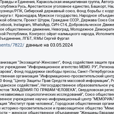
равды и Единения, Каракольская инициативная группа, Автогра
спублика Русь, Арестантское уголовное единство, Башкорт, Наци
окузнецк/РПК, Сибирский державный союз, Фонд борьбы с кор
округа г. Краснодара, Мужское государство, Народное объедин
ой области, Проект Штурм, Граждане СССР, Держава Союз Сов
Facebook, Instagram, WhatsApp, СИЧ-С14, Добровольческое Движ
ское общественное движение, Невоград, Молодежное Демократ
ой Республики, Конгресс ойрат-калмыцкого народа, Исполнит
бъединение, ЛГБТ, Я.МЫ Сергей Фургал
uments/7822/
данные на
03.05.2024
Общество с ограниченной ответственностью "Радио Свободная Европа/Радио Свобода", Чешское информационное агентство "MEDIUM-ORIENT", Красноярская региональная общественная организация "Мы против СПИДа", Камалягин Денис Николаевич, Маркелов Сергей Евгеньевич, Пономарев Лев Александрович, Савицкая Людмила Алексеевна, Автономная некоммерческая организация "Центр по работе с проблемой насилия "НАСИЛИЮ.НЕТ", Межрегиональный профессиональный союз работников здравоохранения "Альянс врачей", Юридическое лицо, зарегистрированное в Латвийской Республике, SIA "Medusa Project" (регистрационный номер 40103797863, дата регистрации 10.06.2014), Некоммерческая организация "Фонд по борьбе с коррупцией", Автономная некоммерческая организация "Институт права и публичной политики", Баданин Роман Сергеевич, Гликин Максим Александрович, Железнова Мария Михайловна, Лукьянова Юлия Сергеевна, Маетная Елизавета Витальевна, Маняхин Петр Борисович, Чуракова Ольга Владимировна, Ярош Юлия Петровна, Юридическое лицо "The Insider SIA", зарегистрированное в Риге, Латвийская Республика (дата регистрации 26.06.2015), являющееся администратором доменного имени интернет-издания "The Insider SIA", https://theins.ru, Постернак Алексей Евгеньевич, Рубин Михаил Аркадьевич, Анин Роман Александрович, Юридическое лицо Istories fonds, зарегистрированное в Латвийской Республике (регистрационный номер 50008295751, дата регистрации 24.02.2020), Великовский Дмитрий Александрович, Долинина Ирина Николаевна, Мароховская Алеся Алексеевна, Шлейнов Роман Юрьевич, Шмагун Олеся Валентиновна, Общество с ограниченной ответственностью "Альтаир 2021", Общество с ограниченной ответственностью "Вега 2021", Общество с ограниченной ответственностью "Главный редактор 2021", Общество с ограниченной ответственностью "Ромашки монолит", Важенков Артем Валерьевич, Ивановская областная общественная организация "Центр гендерных исследований", Гурман Юрий Альбертович, Медиапроект "ОВД-Инфо", Егоров Владимир Владимирович, Жилинский Владимир Александрович, Общество с ограниченной ответственностью "ЗП", Иванова София Юрьевна, Карезина Инна Павловна, Кильтау Екатерина Викторовна, Петров Алексей Викторович, Пискунов Сергей Евгеньевич, Смирнов Сергей Сергеевич, Тихонов Михаил Сергеевич, Общество с ограниченной ответственностью "ЖУРНАЛИСТ-ИНОСТРАННЫЙ АГЕНТ", Арапова Галина Юрьевна, Вольтская Татьяна Анатольевна, Американская компания "Mason G.E.S. Anonymous Foundation" (США), являющаяся владельцем интернет-издания https://mnews.world/, Компания "Stichting Bellingcat", зарегистрированная в Нидерландах (дата регистрации 11.07.2018), Захаров Андрей Вячеславович, Клепиковская Екатерина Дмитриевна, Общество с ограниченной ответственностью "МЕМО", Перл Роман Александрович, Симонов Евгений Алексеевич, Соловьева Елена Анатольевна, Сотников Даниил Владимирович, Сурначева Елизавета Дмитриевна, Автономная некоммерческая организация по защите прав человека и информированию населения "Якутия – Наше Мнение", Общество с ограниченной ответственностью "Москоу диджитал медиа", с 26.01.2023 Общество с ограниченной ответственностью "Чайка Белые сады", Ветошкина Валерия Валерьевна, Заговора Максим Александрович, Межрегиональное общественное движение "Российская ЛГБТ - сеть", Оленичев Максим Владимирович, Павлов Иван Юрьевич, Скворцова Елена Сергеевна, Общество с ограниченной ответственностью "Как бы инагент", Кочетков Игорь Викторович, Общество с ограниченной ответственностью "Честные выборы", Еланчик Олег Александрович, Общество с ограниченной ответственностью "Нобелевский призыв", Гималова Регина Эмилевна, Григорьев Андрей Валерьевич, Григорьева Алина Александровна, Ассоциация по содействию защите прав призывников, альтернативнослужащих и военнослужащих "Правозащитная группа "Гражданин.Армия.Право", Хисамова Регина Фаритовна, Автономная некоммерческая организация по реализа