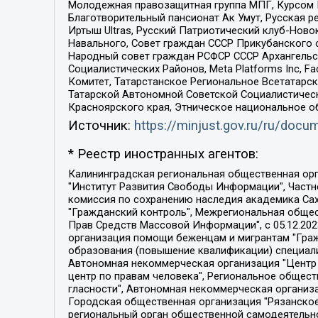
Молодежная правозащитная группа МПГ, Курсом П
Благотворительный пансионат Ак Умут, Русская ре
Иртыш Ultras, Русский Патриотический клуб-Нов
Навального, Совет граждан СССР Прикубанского 
Народный совет граждан РСФСР СССР Архангельск
Социалистических Районов, Meta Platforms Inc, 
Комитет, Татарстанское Региональное Всетатар
Татарской Автономной Советской Социалистическ
Красноярского края, Этническое национальное о
Источник:
https://minjust.gov.ru/ru/doc
* Реестр иностранных агентов:
Калининградская региональная общественная организация "Экозащита!-Женсовет", Фонд содействия защите прав и свобод граждан "Общественный вердикт", Фонд "Институт Развития Свободы Информации", Частное учреждение "Информационное агентство МЕМО. РУ", Региональная общественная организация "Общественная комиссия по сохранению наследия академика Сахарова", Фонд поддержки свободы прессы, Санкт-Петербургская общественная правозащитная организация "Гражданский контроль", Межрегиональная общественная организация "Информационно-просветительский центр "Мемориал", Региональный Фонд "Центр Защиты Прав Средств Массовой Информации", с 05.12.2023 Фонд "Центр Защиты Прав Средств массовой информации", Региональная общественная благотворительная организация помощи беженцам и мигрантам "Гражданское содействие", Негосударственное образовательное учреждение дополнительного профессионального образования (повышение квалификации) специалистов "АКАДЕМИЯ ПО ПРАВАМ ЧЕЛОВЕКА", Свердловская региональная общественная организация "Сутяжник", Автономная некоммерческая организация "Центр независимых социологических исследований", Союз общественных объединений "Российский исследовательский центр по правам человека", Региональное общественное учреждение научно-информационный центр "МЕМОРИАЛ", Некоммерческая организация "Фонд защиты гласности", Автономная некоммерческая организация "Институт прав человека", Городская общественная организация "Екатеринбургское общество "МЕМОРИАЛ", Городская общественная организация "Рязанское историко-просветительское и правозащитное общество "Мемориал" (Рязанский Мемориал), Челябинский региональный орган общественной самодеятельности – женское общественное объединение "Женщины Евразии", Челябинский региональный орган общественной самодеятельности "Уральская правозащитная группа", Фонд содействия защите здоровья и социальной справедливости имени Андрея Рылькова, Автономная Некоммерческая Организация "Аналитический Центр Юрия Левады", Автономная некоммерческая организация социальной поддержки населения "Проект Апрель", Региональная общественная организация помощи женщинам и детям, находящимся в кризисной ситуации "Информационно-методический центр "Анна", Фонд содействия развитию массовых коммуникаций и правовому просвещению "Так-так-Так", Фонд содействия устойчивому развитию "Серебряная тайга", Свердловский региональный общественный фонд социальных проектов "Новое время", "Idel.Реалии", Кавказ.Реалии, Крым.Реалии, Телеканал Настоящее Время, Татаро-башкирская служба Радио Свобода (Azatliq Radiosi), Радио Свободная Европа/Радио Свобода (PCE/PC), "Сибирь.Реалии", "Фактограф", Благотворительный фонд помощи осужденным и их семьям, Автономная некоммерческая организация "Институт глобализации и социальных движений", Фонд "В защиту прав заключенных", Частное учреждение "Центр поддержки и содействия развитию средств массовой информации", Пензенский региональный общественный благотворительный фонд "Гражданский союз", "Север.Реалии", Некоммерческая организация Фонд "Правовая инициатива", 