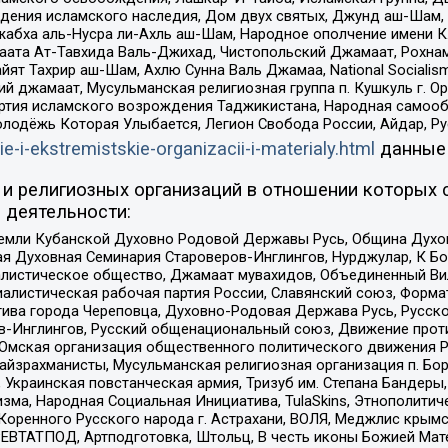
ения исламского наследия, Дом двух святых, Джунд аш-Шам, 
жабха аль-Нусра ли-Ахль аш-Шам, Народное ополчение имени К.
ата Ат-Тавхида Валь-Джихад, Чистопольский Джамаат, Рохнам
ят Тахрир аш-Шам, Ахлю Сунна Валь Джамаа, National Socialism
ий джамаат, Мусульманская религиозная группа п. Кушкуль г. 
ртия исламского возрождения Таджикистана, Народная самооб
олодёжь Которая Улыбается, Легион Свобода России, Айдар, Р
ie-i-ekstremistskie-organizacii-i-materialy.html
данные
и религиозных организаций в отношении которых 
 деятельности:
земли Кубанской Духовно Родовой Державы Русь, Община Духо
 Духовная Семинария Староверов-Инглингов, Нурджулар, К Бо
листическое общество, Джамаат мувахидов, Объединенный Вил
иалистическая рабочая партия России, Славянский союз, Форма
ива города Череповца, Духовно-Родовая Держава Русь, Русск
-Инглингов, Русский общенациональный союз, Движение против
 Омская организация общественного политического движения Р
йзрахманисты, Мусульманская религиозная организация п. Бо
краинская повстанческая армия, Тризуб им. Степана Бандеры, Бр
зма, Народная Социальная Инициатива, TulaSkins, Этнополитич
оренного Русского народа г. Астрахани, ВОЛЯ, Меджлис крымс
РЕВТАТПОД, Артподготовка, Штольц, В честь иконы Божией Мате