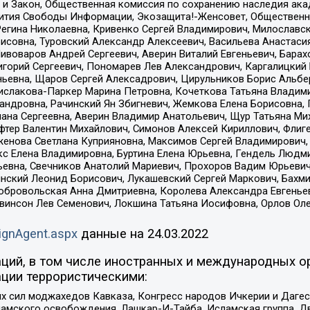
 и Закон, Общественная комиссия по сохранению наследия ак
звития Свободы Информации, Экозащита!-Женсовет, Общественн
Регина Николаевна, Кривенко Сергей Владимирович, Милославс
совна, Туровский Александр Алексеевич, Васильева Анастасия
Пивоваров Андрей Сергеевич, Аверин Виталий Евгеньевич, Бара
горий Сергеевич, Пономарев Лев Александрович, Каргалицкий 
ньевна, Щаров Сергей Алексадрович, Цирульников Борис Альбер
ислакова-Паркер Марина Петровна, Кочеткова Татьяна Владими
сандровна, Рачинский Ян Збигневич, Жемкова Елена Борисовна,
лана Сергеевна, Аверин Владимир Анатольевич, Щур Татьяна М
фтер Валентин Михайлович, Симонов Алексей Кириллович, Флиг
женова Светлана Куприяновна, Максимов Сергей Владимирович, 
кс Елена Владимировна, Буртина Елена Юрьевна, Гендель Людм
евна, Свечников Анатолий Мариевич, Прохоров Вадим Юрьевич
инский Леонид Борисович, Лукашевский Сергей Маркович, Бахм
Добровольская Анна Дмитриевна, Королева Александра Евгенье
евинсон Лев Семенович, Локшина Татьяна Иосифовна, Орлов Ол
ignAgent.aspx
данные на
24.03.2022
ций, в том числе иностранных и международных ор
ции террористическими:
ил моджахедов Кавказа, Конгресс народов Ичкерии и Дагеста
ламского освобождения, Лашкар-И-Тайба, Исламская группа, Дв