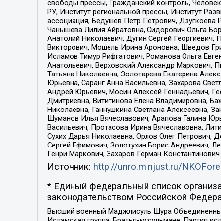
свободы прессы, Гражданский контроль, Человек
РУ, Институт региональной прессы, Институт Ра
ассоциация, Бедушев Петр Петрович, Дзугкоева 
Чанышева Лилия Айратовна, Сидорович Ольга Бори
Анатолий Николаевич, Дугин Сергей Георгиевич, 
Викторович, Мошель Ирина Ароновна, Шведов Гри
Исламов Тимур Рифгатович, Романова Ольга Евге
Анатольевич, Верховский Александр Маркович, П
Татьяна Николаевна, Золотарева Екатерина Алек
Юрьевна, Саранг Анна Васильевна, Захарова Свет
Андрей Юрьевич, Мосин Алексей Геннадьевич, Ге
Дмитриевна, Вититинова Елена Владимировна, Ба
Николаевна, Ганнушкина Светлана Алексеевна, За
Шуманов Илья Вячеславович, Арапова Галина Юрь
Васильевич, Протасова Ирина Вячеславовна, Лит
Сухих Дарья Николаевна, Орлов Олег Петрович, 
Сергей Ефимович, Золотухин Борис Андреевич, Л
Генри Маркович, Захаров Герман Константинович
Источник:
http://unro.minjust.ru/NKOFore
* Единый федеральный список организа
законодательством Российской Федера
Высший военный Маджлисуль Шура Объединенных с
Исламская группа, Братья-мусульмане, Партия ис