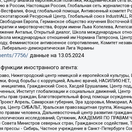
, Центр анализа европейской политики, Академическая сеть Во
ю в России, Настоящая Россия, Глобальная сеть журналистов
естфалия, Фонд глобальной помощи, Антивоенный комитет России,
татарский Ресурсный Центр, Глобальный союз IndustriALL, Russi
 Свободная Европа, Германское общество изучения Восточной 
и и миротворчества, Форум имени Льва Копелева, American Counci
ое движение Антальи, Открытый диалог, Школа международных отн
Школа международных отношений им Нормана Патерсона, Центр
ду, Феминистское антивоенное сопротивление, Комитет независ
а, Либерально-демократическая Лига Украины
uments/7756/
данные на
13.05.2024
функции иностранного агента:
раво, Нижегородский центр немецкой и европейской культуры,
тики, Фонд борьбы с коррупцией, Альянс врачей, НАСИЛИЮ.НЕТ,
я инициатива, Гражданский Союз, Хасдей Ерушалаим, Центр по
юченных, Институт глобализации и социальных движений, Цент
ты прав граждан, Благотворительный фонд помощи осужденным
а, Проект Апрель, Самарская губерния, Эра здоровья, Мемориал
ера, Центр СИБАЛЬТ, Уральская правозащитная группа, Женщины
по правам человека, Дальневосточный центр развития гражданс
ологических исследований, Сутяжник, АКАДЕМИЯ ПО ПРАВАМ Ч
е Совета Министров северных стран, Гражданское содействие,
я прессы - Сибирь, Частное учреждение в Санкт-Петербурге С