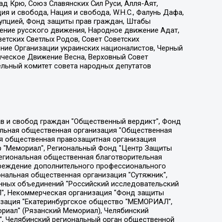
д Крю, Союз Славянских Сил Руси, Алля-Аят,
я и свобода, Нация и свобода, W.H.С., Фалунь Дафа,
рупцией, Фонд защиты прав граждан, Штабы
ение русского движения, Народное движение Адат,
етских Светлых Родов, Совет Советских
ение Организации украинских националистов, Черный
ическое Движение Весна, Верховный Совет
ельный комитет совета народных депутатов
ции социально-правовых программ "Лилит", Дальневосточное общественное движение "Маяк", Санкт-Петербургская ЛГБТ-инициативная группа "Выход", Инициативная группа ЛГБТ+ "Реверс", Алексеев Андрей Викторович, Бекбулатова Таисия Львовна, Беляев Иван Михайлович, Владыкина Елена Сергеевна, Гельман Марат Александрович, Никульшина Вероника Юрьевна, Толоконникова Надежда Андреевна, Шендерович Виктор Анатольевич, Общество с ограниченной ответственностью "Данное сообщение", Общество с ограниченной ответственностью Издательский дом "Новая глава", Айнбиндер Александра Александровна, Московский комьюнити-центр для ЛГБТ+инициатив, Благотворительный фонд развития филантропии, Deutsche Welle (Германия, Kurt-Schumacher-Strasse 3, 53113 Bonn), Борзунова Мария Михайловна, Воробьев Виктор Викторович, Голубева Анна Львовна, Константинова Алла Михайловна, Малкова Ирина Владимировна, Мурадов Мурад Абдулгалимович, Осетинская Елизавета Николаевна, Понасенков Евгений Николаевич, Ганапольский Матвей Юрьевич, Киселев Евгений Алексеевич, Борухович Ирина Григорьевна, Дремин Иван Тимофеевич, Дубровский Дмитрий Викторович, Красноярская региональная общественная организация поддержки и развития альтернативных образовательных технологий и межкультурных коммуникаций "ИНТЕРРА", Маяковская Екатерина Алексеевна, Фейгин Марк Захарович, Филимонов Андрей Викторович, Дзугкоева Регина Николаевна, Доброхотов Роман Александрович, Дудь Юрий Александрович, Елкин Сергей Владимирович, Кругликов Кирилл Игоревич, Сабунаева Мария Леонидовна, Семенов Алексей Владимирович, Шаинян Карен Багратович, Шульман Екатерина Михайловна, Асафьев Артур Валерьевич, Вахштайн Виктор Семенович, Венедиктов Алексей Алексеевич, Лушникова Екатерина Евгеньевна, Волков Леонид Михайлович, Невзоров Александр Глебович, Пархоменко Сергей Борисович, Сироткин Ярослав Николаевич, Кара-Мурза Владимир Владимирович, Баранова Наталья Владимировна, Гозман Леонид Яковлевич, Кагарлицкий Борис Юльевич, Климарев Михаил Валерьевич, Милов Владимир Станиславович, Автономная некоммерческая организация Краснодарский центр современного искусства "Типография", Моргенштерн Алишер Тагирович, Соболь Любовь Эдуардовна, Общество с ограниченной ответственностью "ЛИЗА НОРМ", Каспаров Гарри Кимович, Ходорковский Михаил Борисович, Общество с ограниченной ответственностью "Апрельские тезисы", Данилович Ирина Брониславовна, Кашин Олег Владимирович, Петров Николай Владимирович, Пивоваров Алексей Владимирович, Соколов Михаил Владимирович, Цветкова Юлия Владимировна, Чичваркин Евгений Александрович, Комитет против пыток/Команда против пыток, Общество с ограниченной ответственностью "Первый научный", Общество с ограниченной ответственностью "Вертолет и ко", Белоцерковская Вероника Борисовна, Кац Максим Евгеньевич, Лазарева Татьяна Юрьевна, Шаведдинов Руслан Табризович, Яшин Илья Валерьевич, Общество с ограниченной ответственностью "Иноагент ААВ", Алешковский Дмитрий Петрович, Альбац Евгения Марковна, Быков Дмитрий Львович, Галямина Юлия Евгеньевна, Лойко Сергей Леонидович, Мартынов Кирилл Константинович, Медведев Сергей Александрович, Крашенинников Федор Геннадиевич, Гордеева Катерина Вл