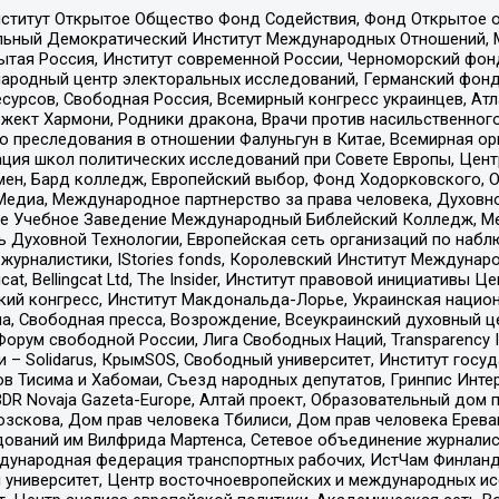
ститут Открытое Общество Фонд Содействия, Фонд Открытое 
альный Демократический Институт Международных Отношений,
тая Россия, Институт современной России, Черноморский фонд
родный центр электоральных исследований, Германский фонд
рсов, Свободная Россия, Всемирный конгресс украинцев, Атла
ект Хармони, Родники дракона, Врачи против насильственного
ию преследования в отношении Фалуньгун в Китае, Всемирная о
ация школ политических исследований при Совете Европы, Цен
мен, Бард колледж, Европейский выбор, Фонд Ходорковского,
едиа, Международное партнерство за права человека, Духовно
ое Учебное Заведение Международный Библейский Колледж, М
ь Духовной Технологии, Европейская сеть организаций по наб
урналистики, IStories fonds, Королевский Институт Между
gcat, Bellingcat Ltd, The Insider, Институт правовой инициатив
инский конгресс, Институт Макдональда-Лорье, Украинская нац
, Свободная пресса, Возрождение, Всеукраинский духовный цен
орум свободной России, Лига Свободных Наций, Transparеncy I
– Solidarus, КрымSOS, Свободный университет, Институт госу
в Тисима и Хабомаи, Съезд народных депутатов, Гринпис Инте
DR Novaja Gazeta-Europe, Алтай проект, Образовательный дом 
зскова, Дом прав человека Тбилиси, Дом прав человека Ерева
едований им Вилфрида Мартенса, Сетевое объединение журнали
Международная федерация транспортных рабочих, ИстЧам Финлан
й университет, Центр восточноевропейских и международных и