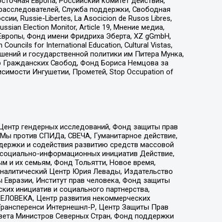
сточная Европа, Российский комитет действия,
-расследователей, Служба поддержки, Свободная
 Russie-Libertes, La Asocicion de Rusos Libres,
an Election Monitor, Article 19, Мнение медиа,
Европы, Фонд имени Фридриха Эберта, XZ gGmbH,
ls for International Education, Cultural Vistas,
ошений и государственной политики им Питера Мунка,
 Гражданских Свобод, Фонд Бориса Немцова за
имости Ингушетии, Прометей, Stop Occupation of
 Центр гендерных исследований, Фонд защиты прав
 Мы против СПИДа, СВЕЧА, Гуманитарное действие,
ддержки и содействия развитию средств массовой
р социально-информационных инициатив Действие,
 и их семьям, Фонд Тольятти, Новое время,
, Аналитический Центр Юрия Левады, Издательство
 Евразии, Институт прав человека, Фонд защиты
ких инициатив и социального партнерства,
ЕЛОВЕКА, Центр развития некоммерческих
 Трансперенси Интернешнл-Р, Центр Защиты Прав
овета Министров Северных Стран, Фонд поддержки