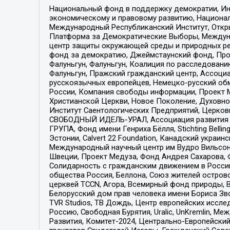
Национальный фонд в поддержку демократии, Ин
экономическому и правовому развитию, Национ
Международный Республиканский Институт, Откры
Платформа за Демократические Выборы, Междуна
центр защиты окружающей среды и природных ресу
фонд за демократию, Джеймстаунский фонд, Прож
Фалуньгун, Фалуньгун, Коалиция по расследован
Фалуньгун, Пражский гражданский центр, Ассоци
русскоязычных европейцев, Немецко-русский об
России, Компания свободы информации, Проект М
Христианской Церкви, Новое Поколение, Духовн
Институт Саентологических Предприятий, Церков
СВОБОДНЫЙ ИДЕЛЬ-УРАЛ, Ассоциация развития ж
ГРУПА, Фонд имени Генриха Бёлля, Stichting Bellin
Эстонии, Calvert 22 Foundation, Канадский укра
Международный научный центр им Вудро Вильсона
Швеции, Проект Медуза, Фонд Андрея Сахарова, Ф
Солидарность с гражданским движением в России 
общества Россия, Беллона, Союз жителей острово
церквей TCCN, Агора, Всемирный фонд природы, B
Белорусский дом прав человека имени Бориса Зво
TVR Studios, ТВ Дождь, Центр европейских иссл
Россию, Свободная Бурятия, Uralic, UnKremlin, 
Развития, Комитет-2024, Центрально-Европейски