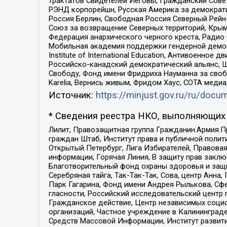
трактатов Свидетелей Иеговы, Гражданский Совет
РЭНД корпорейшн, Русская Америка за демократи
Россия Берлин, Свободная Россия Северный Рейн-В
Союз за возвращение Северных территорий, Крымско
Федерация анархического черного креста, Радио
Мобильная академия поддержки гендерной демократи
Institute of International Education, Антивоенн
Российско-канадский демократический альянс, 
Свободу, Фонд имени Фридриха Науманна за свобо
Karelia, Вернись живым, Фридом Хаус, СОТА меди
Источник:
https://minjust.gov.ru/ru/doc
* Сведения реестра НКО, выполняющих 
Лилит, Правозащитная группа Гражданин.Армия.П
граждан Штаб, Институт права и публичной поли
Открытый Петербург, Лига Избирателей, Правова
информации, Горячая Линия, В защиту прав закл
Благотворительный фонд охраны здоровья и защи
Серебряная тайга, Так-Так-Так, Сова, центр Анн
Парк Гагарина, Фонд имени Андрея Рылькова, Сф
гласности, Российский исследовательский центр 
Гражданское действие, Центр независимых соци
организаций, Частное учреждение в Калининград
Средств Массовой Информации, Институт развити