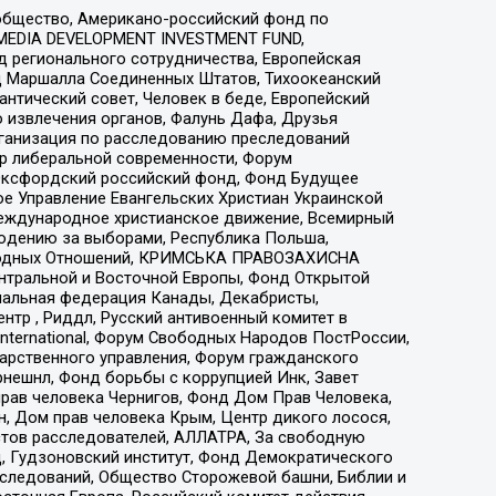
общество, Американо-российский фонд по
 MEDIA DEVELOPMENT INVESTMENT FUND,
 регионального сотрудничества, Европейская
 Маршалла Соединенных Штатов, Тихоокеанский
нтический совет, Человек в беде, Европейский
 извлечения органов, Фалунь Дафа, Друзья
рганизация по расследованию преследований
тр либеральной современности, Форум
 Оксфордский российский фонд, Фонд Будущее
е Управление Евангельских Христиан Украинской
еждународное христианское движение, Всемирный
людению за выборами, Республика Польша,
народных Отношений, КРИМСЬКА ПРАВОЗАХИСНА
ы Центральной и Восточной Европы, Фонд Открытой
иональная федерация Канады, Декабристы,
тр , Риддл, Русский антивоенный комитет в
nternational, Форум Свободных Народов ПостРоссии,
дарственного управления, Форум гражданского
рнешнл, Фонд борьбы с коррупцией Инк, Завет
прав человека Чернигов, Фонд Дом Прав Человека,
н, Дом прав человека Крым, Центр дикого лосося,
стов расследователей, АЛЛАТРА, За свободную
д, Гудзоновский институт, Фонд Демократического
сследований, Общество Сторожевой башни, Библии и