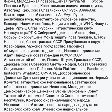
Фирма, Молодежная правозащитная группа МПГ, Курсом
Правды и Единения, Каракольская инициативная группа,
Автоград Крю, Союз Славянских Сил Руси, Алля-Аят,
Благотворительный пансионат Ак Умут, Русская
республика Русь, Арестантское уголовное единство,
Башкорт, Нация и свобода, Нация и свобода, W.H.С., Фалунь
Дафа, Иртыш Ultras, Русский Патриотический клуб-
Новокузнецк/РПК, Сибирский державный союз, Фонд
борьбы с коррупцией, Фонд защиты прав граждан, Штабы
Навального, Совет граждан СССР Прикубанского округа г.
Краснодара, Мужское государство, Народное
объединение русского движения, Народное движение
Адат, Народный совет граждан РСФСР СССР
Архангельской области, Проект Штурм, Граждане СССР,
Держава Союз Советских Светлых Родов, Совет Советских
Социалистических Районов, Meta Platforms Inc, Facebook,
Instagram, WhatsApp, СИЧ-С14, Добровольческое
Движение Организации украинских националистов, Черный
Комитет, Татарстанское Региональное Всетатарское
общественное движение, Невоград, Молодежное
Демократическое Движение Весна, Верховный Совет
Татарской Автономной Советской Социалистической
Республики, Конгресс ойрат-калмыцкого народа,
Исполнительный комитет совета народных депутатов
Красноярского края, Этническое национальное