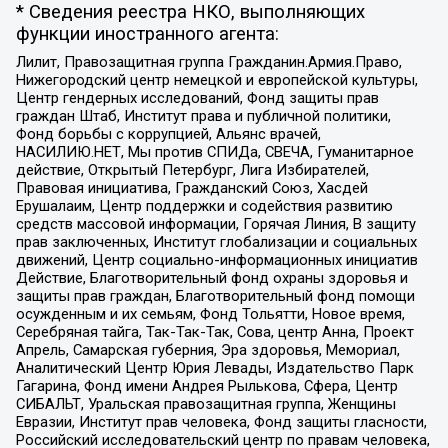
* Сведения реестра НКО, выполняющих
функции иностранного агента:
Лилит, Правозащитная группа Гражданин.Армия.Право,
Нижегородский центр немецкой и европейской культуры,
Центр гендерных исследований, Фонд защиты прав
граждан Штаб, Институт права и публичной политики,
Фонд борьбы с коррупцией, Альянс врачей,
НАСИЛИЮ.НЕТ, Мы против СПИДа, СВЕЧА, Гуманитарное
действие, Открытый Петербург, Лига Избирателей,
Правовая инициатива, Гражданский Союз, Хасдей
Ерушалаим, Центр поддержки и содействия развитию
средств массовой информации, Горячая Линия, В защиту
прав заключенных, Институт глобализации и социальных
движений, Центр социально-информационных инициатив
Действие, Благотворительный фонд охраны здоровья и
защиты прав граждан, Благотворительный фонд помощи
осужденным и их семьям, Фонд Тольятти, Новое время,
Серебряная тайга, Так-Так-Так, Сова, центр Анна, Проект
Апрель, Самарская губерния, Эра здоровья, Мемориал,
Аналитический Центр Юрия Левады, Издательство Парк
Гагарина, Фонд имени Андрея Рылькова, Сфера, Центр
СИБАЛЬТ, Уральская правозащитная группа, Женщины
Евразии, Институт прав человека, Фонд защиты гласности,
Российский исследовательский центр по правам человека,