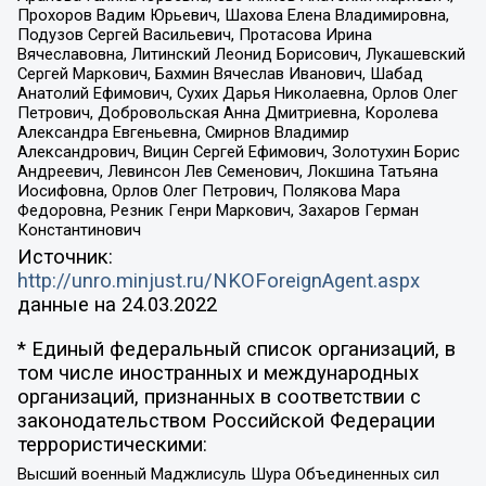
Прохоров Вадим Юрьевич, Шахова Елена Владимировна,
Подузов Сергей Васильевич, Протасова Ирина
Вячеславовна, Литинский Леонид Борисович, Лукашевский
Сергей Маркович, Бахмин Вячеслав Иванович, Шабад
Анатолий Ефимович, Сухих Дарья Николаевна, Орлов Олег
Петрович, Добровольская Анна Дмитриевна, Королева
Александра Евгеньевна, Смирнов Владимир
Александрович, Вицин Сергей Ефимович, Золотухин Борис
Андреевич, Левинсон Лев Семенович, Локшина Татьяна
Иосифовна, Орлов Олег Петрович, Полякова Мара
Федоровна, Резник Генри Маркович, Захаров Герман
Константинович
Источник:
http://unro.minjust.ru/NKOForeignAgent.aspx
данные на
24.03.2022
* Единый федеральный список организаций, в
том числе иностранных и международных
организаций, признанных в соответствии с
законодательством Российской Федерации
террористическими:
Высший военный Маджлисуль Шура Объединенных сил