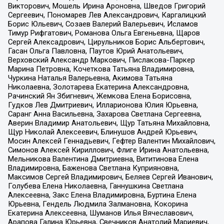
Викторович, Мошель Ирина Ароновна, Шведов Григорий
Сергеевич, Пономарев Лев Александрович, Каргалицкий
Борис Юльевич, Созаев Валерий Валерьевич, Исламов
Тимур Рифгатович, Романова Ольга Евгеньевна, Щаров
Сергей Алексадрович, Цирульников Борис Альбертович,
Гасан Ольга Павловна, Паутов Юрий Анатольевич,
Верховский Александр Маркович, Пислакова-Паркер
Марина Петровна, Кочеткова Татьяна Владимировна,
Чуркина Наталья Валерьевна, Акимова Татьяна
Николаевна, Золотарева Екатерина Александровна,
Рачинский Ян Збигневич, Жемкова Елена Борисовна,
Гудков Лев Дмитриевич, Илларионова Юлия Юрьевна,
Саранг Анна Васильевна, Захарова Светлана Сергеевна,
Аверин Владимир Анатольевич, Щур Татьяна Михайловна,
Щур Николай Алексеевич, Блинушов Андрей Юрьевич,
Мосин Алексей Геннадьевич, Гефтер Валентин Михайлович,
Симонов Алексей Кириллович, Флиге Ирина Анатольевна,
Мельникова Валентина Дмитриевна, Вититинова Елена
Владимировна, Баженова Светлана Куприяновна,
Максимов Сергей Владимирович, Беляев Сергей Иванович,
Голубева Елена Николаевна, Ганнушкина Светлана
Алексеевна, Закс Елена Владимировна, Буртина Елена
Юрьевна, Гендель Людмила Залмановна, Кокорина
Екатерина Алексеевна, Шуманов Илья Вячеславович,
Арапова Галина Юрьевна, Свечников Анатолий Мариевич,