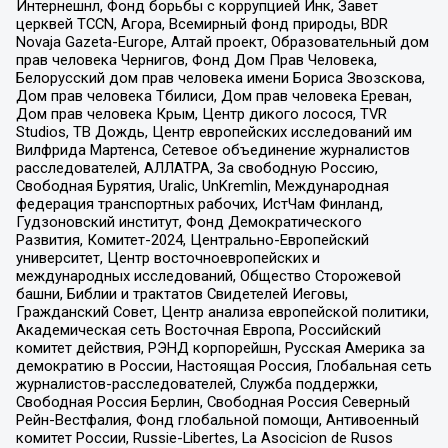
Интернешнл, Фонд борьбы с коррупцией Инк, Завет
церквей TCCN, Агора, Всемирный фонд природы, BDR
Novaja Gazeta-Europe, Алтай проект, Образовательный дом
прав человека Чернигов, Фонд Дом Прав Человека,
Белорусский дом прав человека имени Бориса Звозскова,
Дом прав человека Тбилиси, Дом прав человека Ереван,
Дом прав человека Крым, Центр дикого лосося, TVR
Studios, ТВ Дождь, Центр европейских исследований им
Вилфрида Мартенса, Сетевое объединение журналистов
расследователей, АЛЛАТРА, За свободную Россию,
Свободная Бурятия, Uralic, UnKremlin, Международная
федерация транспортных рабочих, ИстЧам Финланд,
Гудзоновский институт, Фонд Демократического
Развития, Комитет-2024, Центрально-Европейский
университет, Центр восточноевропейских и
международных исследований, Общество Сторожевой
башни, Библии и трактатов Свидетелей Иеговы,
Гражданский Совет, Центр анализа европейской политики,
Академическая сеть Восточная Европа, Российский
комитет действия, РЭНД корпорейшн, Русская Америка за
демократию в России, Настоящая Россия, Глобальная сеть
журналистов-расследователей, Служба поддержки,
Свободная Россия Берлин, Свободная Россия Северный
Рейн-Вестфалия, Фонд глобальной помощи, Антивоенный
комитет России, Russie-Libertes, La Asocicion de Rusos