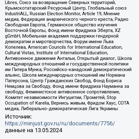
Libres, Союз за возвращение Северных территорий,
Крымскотатарский Ресурсный Центр, Глобальный союз
IndustriALL, Russian Election Monitor, Article 19, Мнение
медиа, Федерация анархического черного креста, Радио
Свободная Европа, Германское общество изучения
Восточной Европы, Фонд имени Фридриха Эберта, XZ
gGmbH, Мобильная академия поддержки гендерной
демократии и миротворчества, Форум имени Льва
Копелева, American Councils for International Education,
Cultural Vistas, Institute of International Education,
Антивоенное движение Антальи, Открытый диалог, Школа
международных отношений и государственной политики
им Питера Мунка, Российско-канадский демократический
альянс, Школа международных отношений им Нормана
Патерсона, Центр Гражданских Свобод, Фонд Бориса
Немцова за Свободу, Фонд имени Фридриха Науманна за
свободу, Феминистское антивоенное сопротивление,
Комитет независимости Ингушетии, Прометей, Stop
Occupation of Karelia, Вернись живым, Фридом Хаус, СОТА
медиа, Либерально-демократическая Лига Украины
Источник:
https://minjust.gov.ru/ru/documents/7756/
данные на
13.05.2024