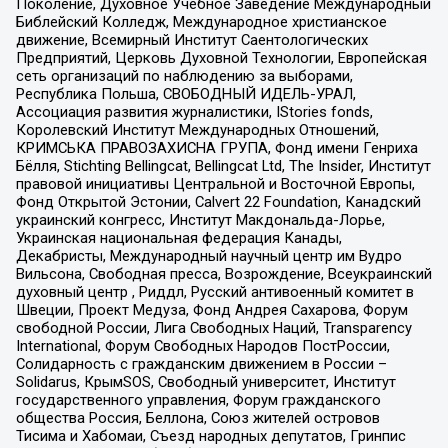
Поколение, Духовное Учебное Заведение Международный
Библейский Колледж, Международное христианское
движение, Всемирный Институт Саентологических
Предприятий, Церковь Духовной Технологии, Европейская
сеть организаций по наблюдению за выборами,
Республика Польша, СВОБОДНЫЙ ИДЕЛЬ-УРАЛ,
Ассоциация развития журналистики, IStories fonds,
Королевский Институт Международных Отношений,
КРИМСЬКА ПРАВОЗАХИСНА ГРУПА, Фонд имени Генриха
Бёлля, Stichting Bellingcat, Bellingcat Ltd, The Insider, Институт
правовой инициативы Центральной и Восточной Европы,
Фонд Открытой Эстонии, Calvert 22 Foundation, Канадский
украинский конгресс, Институт Макдональда-Лорье,
Украинская национальная федерация Канады,
Декабристы, Международный научный центр им Вудро
Вильсона, Свободная пресса, Возрождение, Всеукраинский
духовный центр , Риддл, Русский антивоенный комитет в
Швеции, Проект Медуза, Фонд Андрея Сахарова, Форум
свободной России, Лига Свободных Наций, Transparеncy
International, Форум Свободных Народов ПостРоссии,
Солидарность с гражданским движением в России –
Solidarus, КрымSOS, Свободный университет, Институт
государственного управления, Форум гражданского
общества Россия, Беллона, Союз жителей островов
Тисима и Хабомаи, Съезд народных депутатов, Гринпис