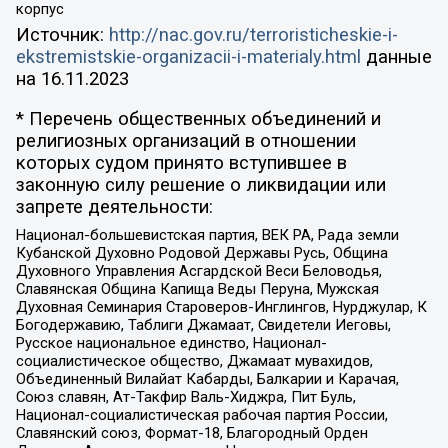
корпус
Источник:
http://nac.gov.ru/terroristicheskie-i-
ekstremistskie-organizacii-i-materialy.html
данные
на
16.11.2023
* Перечень общественных объединений и
религиозных организаций в отношении
которых судом принято вступившее в
законную силу решение о ликвидации или
запрете деятельности:
Национал-большевистская партия, ВЕК РА, Рада земли
Кубанской Духовно Родовой Державы Русь, Община
Духовного Управления Асгардской Веси Беловодья,
Славянская Община Капища Веды Перуна, Мужская
Духовная Семинария Староверов-Инглингов, Нурджулар, К
Богодержавию, Таблиги Джамаат, Свидетели Иеговы,
Русское национальное единство, Национал-
социалистическое общество, Джамаат мувахидов,
Объединенный Вилайат Кабарды, Балкарии и Карачая,
Союз славян, Ат-Такфир Валь-Хиджра, Пит Буль,
Национал-социалистическая рабочая партия России,
Славянский союз, Формат-18, Благородный Орден