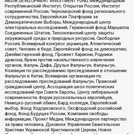
MEDIA DEVELOPMENT INVESTMENT FUND, Международный
Республиканский Институт, Открытая Россия, Институт
современной России, Черноморский фонд регионального
сотрудничества, Европейская Платформа за
Демократические Выборы, Международный центр
электоральных исследований, Германский фонд Маршалла
Соединенных Штатов, Тихоокеанский центр защиты
окружающей среды и природных ресурсов, Свободная
Россия, Всемирный конгресс украинцев, Атлантический
совет, Человек в беде, Европейский фонд за демократию,
Джеймстаунский фонд, Прожект Хармони, Родники
дракона, Врачи против насильственного извлечения
органов, Фалунь Дафа, Друзья Фалуньгун, Фалуньгун,
Коалиция по расследованию преследования в отношении
Фалуньгун в Китае, Всемирная организация по
расследованию преследований Фалуньгун, Пражский
гражданский центр, Ассоциация школ политических
исследований при Совете Европы, Центр либеральной
современности, Форум русскоязычных европейцев,
Немецко-русский обмен, Бард колледж, Европейский
выбор, Фонд Ходорковского, Оксфордский российский
фонд, Фонд Будущее России, Компания свободы
информации, Проект Медиа, Международное партнерство
за права человека, Духовное Управление Евангельских
Христиан Украинской Христианской Церкви, Новое