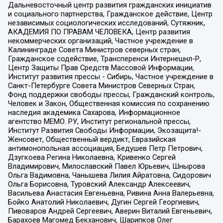
Дальневосточный центр развития гражданских инициатив
и социального партнерства, Гражданское действие, Центр
независимых социологических исследований, Сутяжник,
АКАДЕМИЯ ПО ПРАВАМ ЧЕЛОВЕКА, Центр развития
некоммерческих организаций, Частное учреждение в
Калининграде Совета Министров северных стран,
Гражданское содействие, Трансперенси Интернешнл-Р,
Центр Защиты Прав Средств Массовой Информации,
Институт развития прессы - Сибирь, Частное учреждение в
Санкт-Петербурге Совета Министров Северных Стран,
Фонд поддержки свободы прессы, Гражданский контроль,
Человек и Закон, Общественная комиссия по сохранению
наследия академика Сахарова, Информационное
агентство МЕМО. РУ, Институт региональной прессы,
Институт Развития Свободы Информации, Экозащита!-
Женсовет, Общественный вердикт, Евразийская
антимонопольная ассоциация, Бедушев Петр Петрович,
Дзугкоева Регина Николаевна, Кривенко Сергей
Владимирович, Милославский Павел Юрьевич, Шнырова
Ольга Вадимовна, Чанышева Лилия Айратовна, Сидорович
Ольга Борисовна, Туровский Александр Алексеевич,
Васильева Анастасия Евгеньевна, Ривина Анна Валерьевна,
Бойко Анатолий Николаевич, Дугин Сергей Георгиевич,
Пивоваров Андрей Сергеевич, Аверин Виталий Евгеньевич,
Барахоев Магомед Бекханович, Шарипков Олег