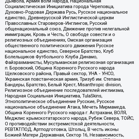
Дьявола, Армия воли народа, Национальная
Социалистическая Инициатива города Череповца,
Духовно-Родовая Держава Русь, Русское национальное
единство, Древнерусской Инглистической церкви
Православных Староверов-Инглингов, Русский
общенациональный союз, Движение против нелегальной
иммиграции, Кровь и Честь, О свободе совести и о
религиозных объединениях, Омская организация
общественного политического движения Русское
национальное единство, Северное Братство, Клуб
Болельщиков Футбольного Клуба Динамо,
Файзрахманисты, Мусульманская религиозная организация
п. Боровский, Община Коренного Русского народа
Щелковского района, Правый сектор, УНА - УНСО,
Украинская повстанческая армия, Тризуб им. Степана
Бандеры, Братство, Белый Крест, Misanthropic division,
Религиозное объединение последователей инглиизма,
Народная Социальная Инициатива, TulaSkins,
Этнополитическое объединение Русские, Русское
национальное объединение Атака, Мечеть Мирмамеда,
Община Коренного Русского народа г. Астрахани, ВОЛЯ,
Меджлис крымскотатарского народа, Рубеж Севера, ТОЙС,
О противодействии экстремистской деятельности,
РЕВТАТПОД, Артподготовка, Штольц, В честь иконы
Божией Матери Державная, Сектор 16, Независимость,