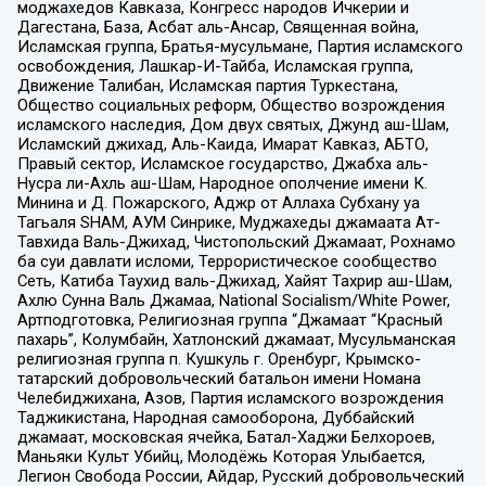
моджахедов Кавказа, Конгресс народов Ичкерии и
Дагестана, База, Асбат аль-Ансар, Священная война,
Исламская группа, Братья-мусульмане, Партия исламского
освобождения, Лашкар-И-Тайба, Исламская группа,
Движение Талибан, Исламская партия Туркестана,
Общество социальных реформ, Общество возрождения
исламского наследия, Дом двух святых, Джунд аш-Шам,
Исламский джихад, Аль-Каида, Имарат Кавказ, АБТО,
Правый сектор, Исламское государство, Джабха аль-
Нусра ли-Ахль аш-Шам, Народное ополчение имени К.
Минина и Д. Пожарского, Аджр от Аллаха Субхану уа
Тагьаля SHAM, АУМ Синрике, Муджахеды джамаата Ат-
Тавхида Валь-Джихад, Чистопольский Джамаат, Рохнамо
ба суи давлати исломи, Террористическое сообщество
Сеть, Катиба Таухид валь-Джихад, Хайят Тахрир аш-Шам,
Ахлю Сунна Валь Джамаа, National Socialism/White Power,
Артподготовка, Религиозная группа “Джамаат “Красный
пахарь”, Колумбайн, Хатлонский джамаат, Мусульманская
религиозная группа п. Кушкуль г. Оренбург, Крымско-
татарский добровольческий батальон имени Номана
Челебиджихана, Азов, Партия исламского возрождения
Таджикистана, Народная самооборона, Дуббайский
джамаат, московская ячейка, Батал-Хаджи Белхороев,
Маньяки Культ Убийц, Молодёжь Которая Улыбается,
Легион Свобода России, Айдар, Русский добровольческий