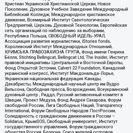
Христиан Украинской Христианской Церкви, Новое
Поколение, Духовное Учебное Заведение Международный
Библейский Колледж, Международное христианское
движение, Всемирный Институт Саентологических
Предприятий, Церковь Духовной Технологии, Европейская
сеть организаций по наблюдению за выборами,
Республика Польша, СВОБОДНЫЙ ИДЕЛЬ-УРАЛ,
Ассоциация развития журналистики, IStories fonds,
Королевский Институт Международных Отношений,
КРИМСЬКА ПРАВОЗАХИСНА ГРУПА, Фонд имени Генриха
Бёлля, Stichting Bellingcat, Bellingcat Ltd, The Insider, Институт
правовой инициативы Центральной и Восточной Европы,
Фонд Открытой Эстонии, Calvert 22 Foundation, Канадский
украинский конгресс, Институт Макдональда-Лорье,
Украинская национальная федерация Канады,
Декабристы, Международный научный центр им Вудро
Вильсона, Свободная пресса, Возрождение, Всеукраинский
духовный центр , Риддл, Русский антивоенный комитет в
Швеции, Проект Медуза, Фонд Андрея Сахарова, Форум
свободной России, Лига Свободных Наций, Transparеncy
International, Форум Свободных Народов ПостРоссии,
Солидарность с гражданским движением в России –
Solidarus, КрымSOS, Свободный университет, Институт
государственного управления, Форум гражданского
общества Россия, Беллона, Союз жителей островов