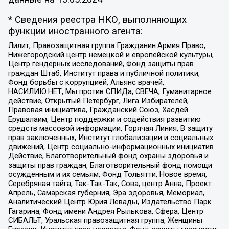
* Сведения реестра НКО, выполняющих
функции иностранного агента:
Лилит, Правозащитная группа Гражданин.Армия.Право,
Нижегородский центр немецкой и европейской культуры,
Центр гендерных исследований, Фонд защиты прав
граждан Штаб, Институт права и публичной политики,
Фонд борьбы с коррупцией, Альянс врачей,
НАСИЛИЮ.НЕТ, Мы против СПИДа, СВЕЧА, Гуманитарное
действие, Открытый Петербург, Лига Избирателей,
Правовая инициатива, Гражданский Союз, Хасдей
Ерушалаим, Центр поддержки и содействия развитию
средств массовой информации, Горячая Линия, В защиту
прав заключенных, Институт глобализации и социальных
движений, Центр социально-информационных инициатив
Действие, Благотворительный фонд охраны здоровья и
защиты прав граждан, Благотворительный фонд помощи
осужденным и их семьям, Фонд Тольятти, Новое время,
Серебряная тайга, Так-Так-Так, Сова, центр Анна, Проект
Апрель, Самарская губерния, Эра здоровья, Мемориал,
Аналитический Центр Юрия Левады, Издательство Парк
Гагарина, Фонд имени Андрея Рылькова, Сфера, Центр
СИБАЛЬТ, Уральская правозащитная группа, Женщины