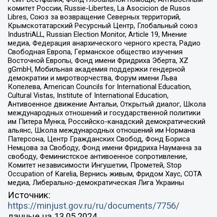
комитет России, Russie-Libertes, La Asocicion de Rusos
Libres, Союз за возвращение Северных территорий,
Крымскотатарский Ресурсный Центр, Глобальный союз
IndustriALL, Russian Election Monitor, Article 19, Мнение
медиа, Федерация анархического черного креста, Радио
Свободная Европа, Германское общество изучения
Восточной Европы, Фонд имени Фридриха Эберта, XZ
gGmbH, Мобильная академия поддержки гендерной
демократии и миротворчества, Форум имени Льва
Копелева, American Councils for International Education,
Cultural Vistas, Institute of International Education,
Антивоенное движение Антальи, Открытый диалог, Школа
международных отношений и государственной политики
им Питера Мунка, Российско-канадский демократический
альянс, Школа международных отношений им Нормана
Патерсона, Центр Гражданских Свобод, Фонд Бориса
Немцова за Свободу, Фонд имени Фридриха Науманна за
свободу, Феминистское антивоенное сопротивление,
Комитет независимости Ингушетии, Прометей, Stop
Occupation of Karelia, Вернись живым, Фридом Хаус, СОТА
медиа, Либерально-демократическая Лига Украины
Источник:
https://minjust.gov.ru/ru/documents/7756/
данные на
13.05.2024