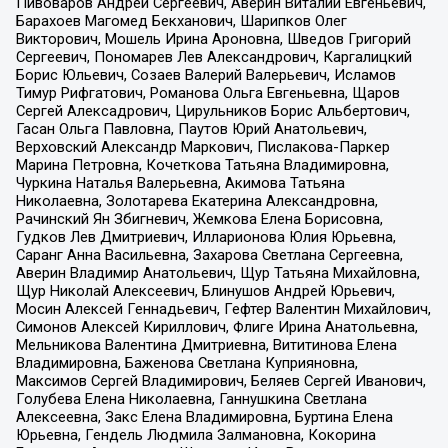
Пивоваров Андрей Сергеевич, Аверин Виталий Евгеньевич,
Барахоев Магомед Бекханович, Шарипков Олег
Викторович, Мошель Ирина Ароновна, Шведов Григорий
Сергеевич, Пономарев Лев Александрович, Каргалицкий
Борис Юльевич, Созаев Валерий Валерьевич, Исламов
Тимур Рифгатович, Романова Ольга Евгеньевна, Щаров
Сергей Алексадрович, Цирульников Борис Альбертович,
Гасан Ольга Павловна, Паутов Юрий Анатольевич,
Верховский Александр Маркович, Пислакова-Паркер
Марина Петровна, Кочеткова Татьяна Владимировна,
Чуркина Наталья Валерьевна, Акимова Татьяна
Николаевна, Золотарева Екатерина Александровна,
Рачинский Ян Збигневич, Жемкова Елена Борисовна,
Гудков Лев Дмитриевич, Илларионова Юлия Юрьевна,
Саранг Анна Васильевна, Захарова Светлана Сергеевна,
Аверин Владимир Анатольевич, Щур Татьяна Михайловна,
Щур Николай Алексеевич, Блинушов Андрей Юрьевич,
Мосин Алексей Геннадьевич, Гефтер Валентин Михайлович,
Симонов Алексей Кириллович, Флиге Ирина Анатольевна,
Мельникова Валентина Дмитриевна, Вититинова Елена
Владимировна, Баженова Светлана Куприяновна,
Максимов Сергей Владимирович, Беляев Сергей Иванович,
Голубева Елена Николаевна, Ганнушкина Светлана
Алексеевна, Закс Елена Владимировна, Буртина Елена
Юрьевна, Гендель Людмила Залмановна, Кокорина