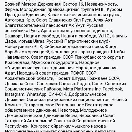
Божией Матери Державная, Сектор 16, Независимость,
Фирма, Молодежная правозащитная группа МПГ, Курсом
Правды и Единения, Каракольская инициативная группа,
Автоград Крю, Союз Славянских Сил Руси, Алля-Аят,
Благотворительный пансионат Ак Умут, Русская
республика Русь, Арестантское уголовное единство,
Башкорт, Нация и свобода, Нация и свобода, W.H.С., Фалунь
Дафа, Иртыш Ultras, Русский Патриотический клуб-
Новокузнецк/РПК, Сибирский державный союз, Фонд
борьбы с коррупцией, Фонд защиты прав граждан, Штабы
Навального, Совет граждан СССР Прикубанского округа г.
Краснодара, Мужское государство, Народное
объединение русского движения, Народное движение
Адат, Народный совет граждан РСФСР СССР
Архангельской области, Проект Штурм, Граждане СССР,
Держава Союз Советских Светлых Родов, Совет Советских
Социалистических Районов, Meta Platforms Inc, Facebook,
Instagram, WhatsApp, СИЧ-С14, Добровольческое
Движение Организации украинских националистов, Черный
Комитет, Татарстанское Региональное Всетатарское
общественное движение, Невоград, Молодежное
Демократическое Движение Весна, Верховный Совет
Татарской Автономной Советской Социалистической
Республики, Конгресс ойрат-калмыцкого народа,
Исполнительный комитет совета народных депутатов