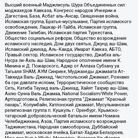
Высший военный Маджлисуль Шура Объединенных сил
моджахедов Кавказа, Конгресс народов Ичкерии и
Дагестана, База, Асбат аль-Ансар, Священная война,
Исламская группа, Братья-мусульмане, Партия исламского
освобождения, Лашкар-И-Тайба, Исламская группа,
Движение Талибан, Исламская партия Туркестана,
Общество социальных реформ, Общество возрождения
исламского наследия, Дом двух святых, Джунд аш-Шам,
Исламский джихад, Аль-Каида, Имарат Кавказ, АБТО,
Правый сектор, Исламское государство, Джабха аль-
Нусра ли-Ахль аш-Шам, Народное ополчение имени К.
Минина и Д. Пожарского, Аджр от Аллаха Субхану уа
Тагьаля SHAM, АУМ Синрике, Муджахеды джамаата Ат-
Тавхида Валь-Джихад, Чистопольский Джамаат, Рохнамо
ба суи давлати исломи, Террористическое сообщество
Сеть, Катиба Таухид валь-Джихад, Хайят Тахрир аш-Шам,
Ахлю Сунна Валь Джамаа, National Socialism/White Power,
Артподготовка, Религиозная группа “Джамаат “Красный
пахарь”, Колумбайн, Хатлонский джамаат, Мусульманская
религиозная группа п. Кушкуль г. Оренбург, Крымско-
татарский добровольческий батальон имени Номана
Челебиджихана, Азов, Партия исламского возрождения
Таджикистана, Народная самооборона, Дуббайский
джамаат, московская ячейка, Батал-Хаджи Белхороев,