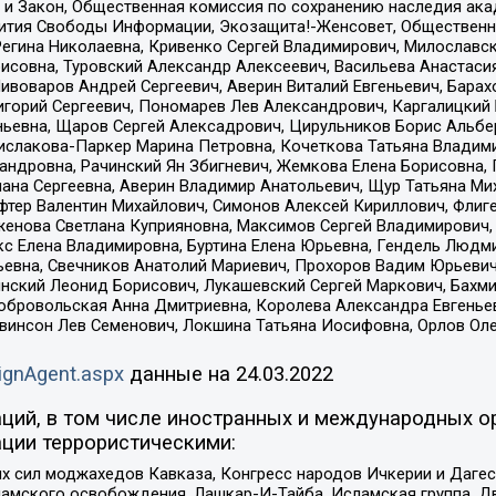
 и Закон, Общественная комиссия по сохранению наследия ак
звития Свободы Информации, Экозащита!-Женсовет, Общественн
Регина Николаевна, Кривенко Сергей Владимирович, Милославс
совна, Туровский Александр Алексеевич, Васильева Анастасия
Пивоваров Андрей Сергеевич, Аверин Виталий Евгеньевич, Бара
горий Сергеевич, Пономарев Лев Александрович, Каргалицкий 
ньевна, Щаров Сергей Алексадрович, Цирульников Борис Альбер
ислакова-Паркер Марина Петровна, Кочеткова Татьяна Владими
сандровна, Рачинский Ян Збигневич, Жемкова Елена Борисовна,
лана Сергеевна, Аверин Владимир Анатольевич, Щур Татьяна М
фтер Валентин Михайлович, Симонов Алексей Кириллович, Флиг
женова Светлана Куприяновна, Максимов Сергей Владимирович, 
кс Елена Владимировна, Буртина Елена Юрьевна, Гендель Людм
евна, Свечников Анатолий Мариевич, Прохоров Вадим Юрьевич
инский Леонид Борисович, Лукашевский Сергей Маркович, Бахм
Добровольская Анна Дмитриевна, Королева Александра Евгенье
евинсон Лев Семенович, Локшина Татьяна Иосифовна, Орлов Ол
ignAgent.aspx
данные на
24.03.2022
ций, в том числе иностранных и международных ор
ции террористическими:
ил моджахедов Кавказа, Конгресс народов Ичкерии и Дагеста
ламского освобождения, Лашкар-И-Тайба, Исламская группа, Дв