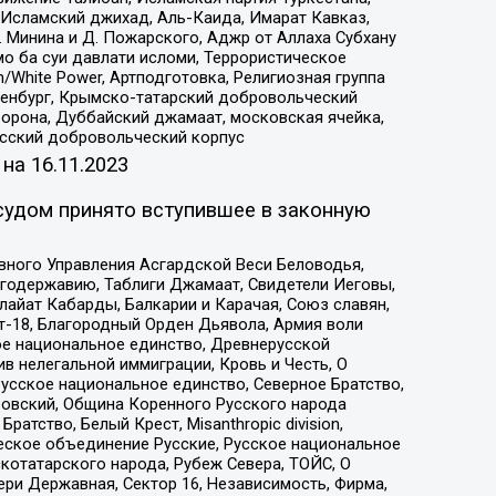
Исламский джихад, Аль-Каида, Имарат Кавказ,
 Минина и Д. Пожарского, Аджр от Аллаха Субхану
о ба суи давлати исломи, Террористическое
/White Power, Артподготовка, Религиозная группа
Оренбург, Крымско-татарский добровольческий
орона, Дуббайский джамаат, московская ячейка,
усский добровольческий корпус
 на
16.11.2023
судом принято вступившее в законную
вного Управления Асгардской Веси Беловодья,
годержавию, Таблиги Джамаат, Свидетели Иеговы,
айат Кабарды, Балкарии и Карачая, Союз славян,
т-18, Благородный Орден Дьявола, Армия воли
ое национальное единство, Древнерусской
 нелегальной иммиграции, Кровь и Честь, О
усское национальное единство, Северное Братство,
ровский, Община Коренного Русского народа
атство, Белый Крест, Misanthropic division,
еское объединение Русские, Русское национальное
котатарского народа, Рубеж Севера, ТОЙС, О
ри Державная, Сектор 16, Независимость, Фирма,