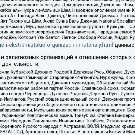
ения исламского наследия, Дом двух святых, Джунд аш-Шам, 
жабха аль-Нусра ли-Ахль аш-Шам, Народное ополчение имени К.
ата Ат-Тавхида Валь-Джихад, Чистопольский Джамаат, Рохнам
ят Тахрир аш-Шам, Ахлю Сунна Валь Джамаа, National Socialism
ий джамаат, Мусульманская религиозная группа п. Кушкуль г. 
ртия исламского возрождения Таджикистана, Народная самооб
олодёжь Которая Улыбается, Легион Свобода России, Айдар, Р
ie-i-ekstremistskie-organizacii-i-materialy.html
данные
и религиозных организаций в отношении которых 
 деятельности:
земли Кубанской Духовно Родовой Державы Русь, Община Духо
 Духовная Семинария Староверов-Инглингов, Нурджулар, К Бо
листическое общество, Джамаат мувахидов, Объединенный Вил
иалистическая рабочая партия России, Славянский союз, Форма
ива города Череповца, Духовно-Родовая Держава Русь, Русск
-Инглингов, Русский общенациональный союз, Движение против
 Омская организация общественного политического движения Р
йзрахманисты, Мусульманская религиозная организация п. Бо
краинская повстанческая армия, Тризуб им. Степана Бандеры, Бр
зма, Народная Социальная Инициатива, TulaSkins, Этнополитич
оренного Русского народа г. Астрахани, ВОЛЯ, Меджлис крымс
РЕВТАТПОД, Артподготовка, Штольц, В честь иконы Божией Мате