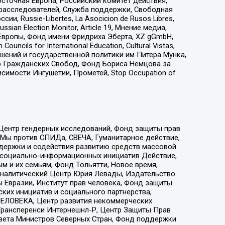
сточная Европа, Российский комитет действия,
-расследователей, Служба поддержки, Свободная
 Russie-Libertes, La Asocicion de Rusos Libres,
an Election Monitor, Article 19, Мнение медиа,
Европы, Фонд имени Фридриха Эберта, XZ gGmbH,
ls for International Education, Cultural Vistas,
ошений и государственной политики им Питера Мунка,
 Гражданских Свобод, Фонд Бориса Немцова за
имости Ингушетии, Прометей, Stop Occupation of
 Центр гендерных исследований, Фонд защиты прав
 Мы против СПИДа, СВЕЧА, Гуманитарное действие,
ддержки и содействия развитию средств массовой
р социально-информационных инициатив Действие,
 и их семьям, Фонд Тольятти, Новое время,
, Аналитический Центр Юрия Левады, Издательство
 Евразии, Институт прав человека, Фонд защиты
ких инициатив и социального партнерства,
ЕЛОВЕКА, Центр развития некоммерческих
 Трансперенси Интернешнл-Р, Центр Защиты Прав
овета Министров Северных Стран, Фонд поддержки