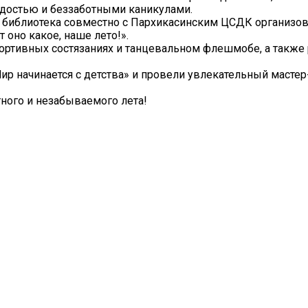
радостью и беззаботными каникулами.
я библиотека совместно с Пархикасинским ЦСДК организов
оно какое, наше лето!».
портивных состязаниях и танцевальном флешмобе, а также
р начинается с детства» и провели увлекательный мастер
ного и незабываемого лета!