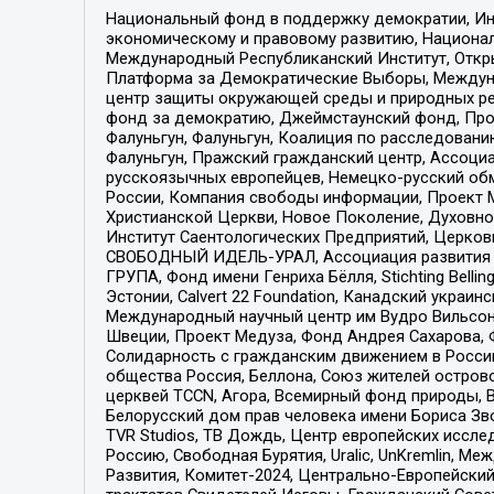
Национальный фонд в поддержку демократии, Ин
экономическому и правовому развитию, Национ
Международный Республиканский Институт, Откры
Платформа за Демократические Выборы, Междуна
центр защиты окружающей среды и природных ресу
фонд за демократию, Джеймстаунский фонд, Прож
Фалуньгун, Фалуньгун, Коалиция по расследован
Фалуньгун, Пражский гражданский центр, Ассоци
русскоязычных европейцев, Немецко-русский об
России, Компания свободы информации, Проект М
Христианской Церкви, Новое Поколение, Духовн
Институт Саентологических Предприятий, Церков
СВОБОДНЫЙ ИДЕЛЬ-УРАЛ, Ассоциация развития ж
ГРУПА, Фонд имени Генриха Бёлля, Stichting Bellin
Эстонии, Calvert 22 Foundation, Канадский укра
Международный научный центр им Вудро Вильсона
Швеции, Проект Медуза, Фонд Андрея Сахарова, Ф
Солидарность с гражданским движением в России 
общества Россия, Беллона, Союз жителей острово
церквей TCCN, Агора, Всемирный фонд природы, B
Белорусский дом прав человека имени Бориса Зво
TVR Studios, ТВ Дождь, Центр европейских иссл
Россию, Свободная Бурятия, Uralic, UnKremlin, 
Развития, Комитет-2024, Центрально-Европейски