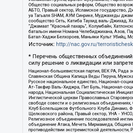
Общество социальных реформ, Общество возрожд
АБТО, Правый сектор, Исламское государство, Д
уа Тагьаля SHAM, АУМ Синрике, Муджахеды джама
сообщество Сеть, Катиба Таухид валь-Джихад, Хай
“Джамаат “Красный пахарь”, Колумбайн, Хатлонск
батальон имени Номана Челебиджихана, Азов, Па
Батал-Хаджи Белхороев, Маньяки Культ Убийц, М
Источник:
http://nac.gov.ru/terroristichesk
* Перечень общественных объединений 
силу решение о ликвидации или запрете
Национал-большевистская партия, ВЕК РА, Рада 
Славянская Община Капища Веды Перуна, Мужская
Русское национальное единство, Национал-социа
Ат-Такфир Валь-Хиджра, Пит Буль, Национал-соц
народа, Национальная Социалистическая Инициат
Инглистической церкви Православных Староверов
свободе совести и о религиозных объединениях,
Клуб Болельщиков Футбольного Клуба Динамо, Фа
Щелковского района, Правый сектор, УНА - УНСО, У
Религиозное объединение последователей инглии
объединение Атака, Мечеть Мирмамеда, Община К
противодействии экстремистской деятельности, 