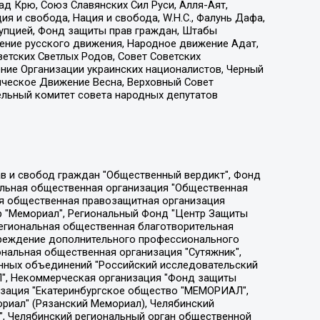
д Крю, Союз Славянских Сил Руси, Алля-Аят,
я и свобода, Нация и свобода, W.H.С., Фалунь Дафа,
рупцией, Фонд защиты прав граждан, Штабы
ение русского движения, Народное движение Адат,
етских Светлых Родов, Совет Советских
ение Организации украинских националистов, Черный
ическое Движение Весна, Верховный Совет
ельный комитет совета народных депутатов
ции социально-правовых программ "Лилит", Дальневосточное общественное движение "Маяк", Санкт-Петербургская ЛГБТ-инициативная группа "Выход", Инициативная группа ЛГБТ+ "Реверс", Алексеев Андрей Викторович, Бекбулатова Таисия Львовна, Беляев Иван Михайлович, Владыкина Елена Сергеевна, Гельман Марат Александрович, Никульшина Вероника Юрьевна, Толоконникова Надежда Андреевна, Шендерович Виктор Анатольевич, Общество с ограниченной ответственностью "Данное сообщение", Общество с ограниченной ответственностью Издательский дом "Новая глава", Айнбиндер Александра Александровна, Московский комьюнити-центр для ЛГБТ+инициатив, Благотворительный фонд развития филантропии, Deutsche Welle (Германия, Kurt-Schumacher-Strasse 3, 53113 Bonn), Борзунова Мария Михайловна, Воробьев Виктор Викторович, Голубева Анна Львовна, Константинова Алла Михайловна, Малкова Ирина Владимировна, Мурадов Мурад Абдулгалимович, Осетинская Елизавета Николаевна, Понасенков Евгений Николаевич, Ганапольский Матвей Юрьевич, Киселев Евгений Алексеевич, Борухович Ирина Григорьевна, Дремин Иван Тимофеевич, Дубровский Дмитрий Викторович, Красноярская региональная общественная организация поддержки и развития альтернативных образовательных технологий и межкультурных коммуникаций "ИНТЕРРА", Маяковская Екатерина Алексеевна, Фейгин Марк Захарович, Филимонов Андрей Викторович, Дзугкоева Регина Николаевна, Доброхотов Роман Александрович, Дудь Юрий Александрович, Елкин Сергей Владимирович, Кругликов Кирилл Игоревич, Сабунаева Мария Леонидовна, Семенов Алексей Владимирович, Шаинян Карен Багратович, Шульман Екатерина Михайловна, Асафьев Артур Валерьевич, Вахштайн Виктор Семенович, Венедиктов Алексей Алексеевич, Лушникова Екатерина Евгеньевна, Волков Леонид Михайлович, Невзоров Александр Глебович, Пархоменко Сергей Борисович, Сироткин Ярослав Николаевич, Кара-Мурза Владимир Владимирович, Баранова Наталья Владимировна, Гозман Леонид Яковлевич, Кагарлицкий Борис Юльевич, Климарев Михаил Валерьевич, Милов Владимир Станиславович, Автономная некоммерческая организация Краснодарский центр современного искусства "Типография", Моргенштерн Алишер Тагирович, Соболь Любовь Эдуардовна, Общество с ограниченной ответственностью "ЛИЗА НОРМ", Каспаров Гарри Кимович, Ходорковский Михаил Борисович, Общество с ограниченной ответственностью "Апрельские тезисы", Данилович Ирина Брониславовна, Кашин Олег Владимирович, Петров Николай Владимирович, Пивоваров Алексей Владимирович, Соколов Михаил Владимирович, Цветкова Юлия Владимировна, Чичваркин Евгений Александрович, Комитет против пыток/Команда против пыток, Общество с ограниченной ответственностью "Первый научный", Общество с ограниченной ответственностью "Вертолет и ко", Белоцерковская Вероника Борисовна, Кац Максим Евгеньевич, Лазарева Татьяна Юрьевна, Шаведдинов Руслан Табризович, Яшин Илья Валерьевич, Общество с ограниченной ответственностью "Иноагент ААВ", Алешковский Дмитрий Петрович, Альбац Евгения Марковна, Быков Дмитрий Львович, Галямина Юлия Евгеньевна, Лойко Сергей Леонидович, Мартынов Кирилл Константинович, Медведев Сергей Александрович, Крашенинников Федор Геннадиевич, Гордеева Катерина Вл