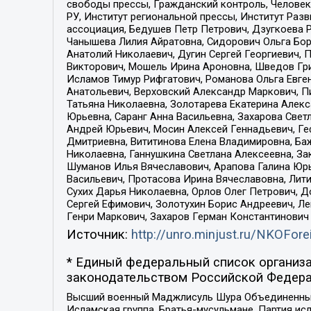
свободы прессы, Гражданский контроль, Человек
РУ, Институт региональной прессы, Институт Ра
ассоциация, Бедушев Петр Петрович, Дзугкоева 
Чанышева Лилия Айратовна, Сидорович Ольга Бори
Анатолий Николаевич, Дугин Сергей Георгиевич, 
Викторович, Мошель Ирина Ароновна, Шведов Гри
Исламов Тимур Рифгатович, Романова Ольга Евге
Анатольевич, Верховский Александр Маркович, П
Татьяна Николаевна, Золотарева Екатерина Алек
Юрьевна, Саранг Анна Васильевна, Захарова Свет
Андрей Юрьевич, Мосин Алексей Геннадьевич, Ге
Дмитриевна, Вититинова Елена Владимировна, Ба
Николаевна, Ганнушкина Светлана Алексеевна, За
Шуманов Илья Вячеславович, Арапова Галина Юрь
Васильевич, Протасова Ирина Вячеславовна, Лит
Сухих Дарья Николаевна, Орлов Олег Петрович, 
Сергей Ефимович, Золотухин Борис Андреевич, Л
Генри Маркович, Захаров Герман Константинович
Источник:
http://unro.minjust.ru/NKOFore
* Единый федеральный список организа
законодательством Российской Федера
Высший военный Маджлисуль Шура Объединенных с
Исламская группа, Братья-мусульмане, Партия ис