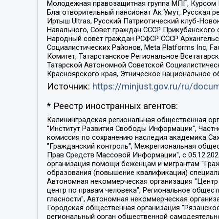
Молодежная правозащитная группа МПГ, Курсом П
Благотворительный пансионат Ак Умут, Русская ре
Иртыш Ultras, Русский Патриотический клуб-Нов
Навального, Совет граждан СССР Прикубанского 
Народный совет граждан РСФСР СССР Архангельск
Социалистических Районов, Meta Platforms Inc, 
Комитет, Татарстанское Региональное Всетатар
Татарской Автономной Советской Социалистическ
Красноярского края, Этническое национальное о
Источник:
https://minjust.gov.ru/ru/doc
* Реестр иностранных агентов:
Калининградская региональная общественная организация "Экозащита!-Женсовет", Фонд содействия защите прав и свобод граждан "Общественный вердикт", Фонд "Институт Развития Свободы Информации", Частное учреждение "Информационное агентство МЕМО. РУ", Региональная общественная организация "Общественная комиссия по сохранению наследия академика Сахарова", Фонд поддержки свободы прессы, Санкт-Петербургская общественная правозащитная организация "Гражданский контроль", Межрегиональная общественная организация "Информационно-просветительский центр "Мемориал", Региональный Фонд "Центр Защиты Прав Средств Массовой Информации", с 05.12.2023 Фонд "Центр Защиты Прав Средств массовой информации", Региональная общественная благотворительная организация помощи беженцам и мигрантам "Гражданское содействие", Негосударственное образовательное учреждение дополнительного профессионального образования (повышение квалификации) специалистов "АКАДЕМИЯ ПО ПРАВАМ ЧЕЛОВЕКА", Свердловская региональная общественная организация "Сутяжник", Автономная некоммерческая организация "Центр независимых социологических исследований", Союз общественных объединений "Российский исследовательский центр по правам человека", Региональное общественное учреждение научно-информационный центр "МЕМОРИАЛ", Некоммерческая организация "Фонд защиты гласности", Автономная некоммерческая организация "Институт прав человека", Городская общественная организация "Екатеринбургское общество "МЕМОРИАЛ", Городская общественная организация "Рязанское историко-просветительское и правозащитное общество "Мемориал" (Рязанский Мемориал), Челябинский региональный орган общественной самодеятельности – женское общественное объединение "Женщины Евразии", Челябинский региональный орган общественной самодеятельности "Уральская правозащитная группа", Фонд содействия защите здоровья и социальной справедливости имени Андрея Рылькова, Автономная Некоммерческая Организация "Аналитический Центр Юрия Левады", Автономная некоммерческая организация социальной поддержки населения "Проект Апрель", Региональная общественная организация помощи женщинам и детям, находящимся в кризисной ситуации "Информационно-методический центр "Анна", Фонд содействия развитию массовых коммуникаций и правовому просвещению "Так-так-Так", Фонд содействия устойчивому развитию "Серебряная тайга", Свердловский региональный общественный фонд социальных проектов "Новое время", "Idel.Реалии", Кавказ.Реалии, Крым.Реалии, Телеканал Настоящее Время, Татаро-башкирская служба Радио Свобода (Azatliq Radiosi), Радио Свободная Европа/Радио Свобода (PCE/PC), "Сибирь.Реалии", "Фактограф", Благотворительный фонд помощи осужденным и их семьям, Автономная некоммерческая организация "Институт глобализации и социальных движений", Фонд "В защиту прав заключенных", Частное учреждение "Центр поддержки и содействия развитию средств массовой информации", Пензенский региональный общественный благотворительный фонд "Гражданский союз", "Север.Реалии", Некоммерческая организация Фонд "Правовая инициатива", 