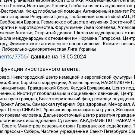
, Центр анализа европейской политики, Академическая сеть Во
ю в России, Настоящая Россия, Глобальная сеть журналистов
естфалия, Фонд глобальной помощи, Антивоенный комитет России,
татарский Ресурсный Центр, Глобальный союз IndustriALL, Russi
 Свободная Европа, Германское общество изучения Восточной 
и и миротворчества, Форум имени Льва Копелева, American Counci
ое движение Антальи, Открытый диалог, Школа международных отн
Школа международных отношений им Нормана Патерсона, Центр
ду, Феминистское антивоенное сопротивление, Комитет независ
а, Либерально-демократическая Лига Украины
uments/7756/
данные на
13.05.2024
функции иностранного агента:
раво, Нижегородский центр немецкой и европейской культуры,
тики, Фонд борьбы с коррупцией, Альянс врачей, НАСИЛИЮ.НЕТ,
я инициатива, Гражданский Союз, Хасдей Ерушалаим, Центр по
юченных, Институт глобализации и социальных движений, Цент
ты прав граждан, Благотворительный фонд помощи осужденным
а, Проект Апрель, Самарская губерния, Эра здоровья, Мемориал
ера, Центр СИБАЛЬТ, Уральская правозащитная группа, Женщины
по правам человека, Дальневосточный центр развития гражданс
ологических исследований, Сутяжник, АКАДЕМИЯ ПО ПРАВАМ Ч
е Совета Министров северных стран, Гражданское содействие,
я прессы - Сибирь, Частное учреждение в Санкт-Петербурге С