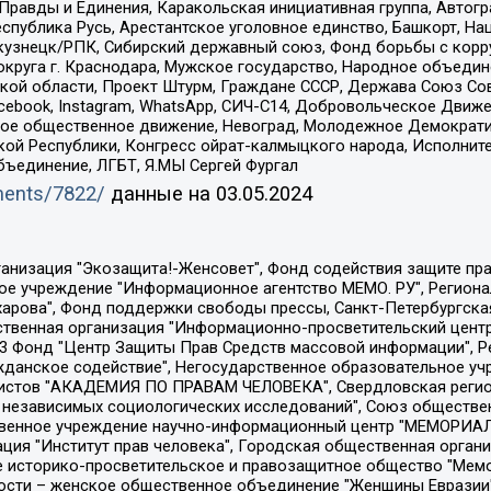
равды и Единения, Каракольская инициативная группа, Автогра
спублика Русь, Арестантское уголовное единство, Башкорт, Наци
окузнецк/РПК, Сибирский державный союз, Фонд борьбы с кор
округа г. Краснодара, Мужское государство, Народное объедин
ой области, Проект Штурм, Граждане СССР, Держава Союз Сов
Facebook, Instagram, WhatsApp, СИЧ-С14, Добровольческое Движ
ское общественное движение, Невоград, Молодежное Демократ
ой Республики, Конгресс ойрат-калмыцкого народа, Исполнит
бъединение, ЛГБТ, Я.МЫ Сергей Фургал
uments/7822/
данные на
03.05.2024
Общество с ограниченной ответственностью "Радио Свободная Европа/Радио Свобода", Чешское информационное агентство "MEDIUM-ORIENT", Красноярская региональная общественная организация "Мы против СПИДа", Камалягин Денис Николаевич, Маркелов Сергей Евгеньевич, Пономарев Лев Александрович, Савицкая Людмила Алексеевна, Автономная некоммерческая организация "Центр по работе с проблемой насилия "НАСИЛИЮ.НЕТ", Межрегиональный профессиональный союз работников здравоохранения "Альянс врачей", Юридическое лицо, зарегистрированное в Латвийской Республике, SIA "Medusa Project" (регистрационный номер 40103797863, дата регистрации 10.06.2014), Некоммерческая организация "Фонд по борьбе с коррупцией", Автономная некоммерческая организация "Институт права и публичной политики", Баданин Роман Сергеевич, Гликин Максим Александрович, Железнова Мария Михайловна, Лукьянова Юлия Сергеевна, Маетная Елизавета Витальевна, Маняхин Петр Борисович, Чуракова Ольга Владимировна, Ярош Юлия Петровна, Юридическое лицо "The Insider SIA", зарегистрированное в Риге, Латвийская Республика (дата регистрации 26.06.2015), являющееся администратором доменного имени интернет-издания "The Insider SIA", https://theins.ru, Постернак Алексей Евгеньевич, Рубин Михаил Аркадьевич, Анин Роман Александрович, Юридическое лицо Istories fonds, зарегистрированное в Латвийской Республике (регистрационный номер 50008295751, дата регистрации 24.02.2020), Великовский Дмитрий Александрович, Долинина Ирина Николаевна, Мароховская Алеся Алексеевна, Шлейнов Роман Юрьевич, Шмагун Олеся Валентиновна, Общество с ограниченной ответственностью "Альтаир 2021", Общество с ограниченной ответственностью "Вега 2021", Общество с ограниченной ответственностью "Главный редактор 2021", Общество с ограниченной ответственностью "Ромашки монолит", Важенков Артем Валерьевич, Ивановская областная общественная организация "Центр гендерных исследований", Гурман Юрий Альбертович, Медиапроект "ОВД-Инфо", Егоров Владимир Владимирович, Жилинский Владимир Александрович, Общество с ограниченной ответственностью "ЗП", Иванова София Юрьевна, Карезина Инна Павловна, Кильтау Екатерина Викторовна, Петров Алексей Викторович, Пискунов Сергей Евгеньевич, Смирнов Сергей Сергеевич, Тихонов Михаил Сергеевич, Общество с ограниченной ответственностью "ЖУРНАЛИСТ-ИНОСТРАННЫЙ АГЕНТ", Арапова Галина Юрьевна, Вольтская Татьяна Анатольевна, Американская компания "Mason G.E.S. Anonymous Foundation" (США), являющаяся владельцем интернет-издания https://mnews.world/, Компания "Stichting Bellingcat", зарегистрированная в Нидерландах (дата регистрации 11.07.2018), Захаров Андрей Вячеславович, Клепиковская Екатерина Дмитриевна, Общество с ограниченной ответственностью "МЕМО", Перл Роман Александрович, Симонов Евгений Алексеевич, Соловьева Елена Анатольевна, Сотников Даниил Владимирович, Сурначева Елизавета Дмитриевна, Автономная некоммерческая организация по защите прав человека и информированию населения "Якутия – Наше Мнение", Общество с ограниченной ответственностью "Москоу диджитал медиа", с 26.01.2023 Общество с ограниченной ответственностью "Чайка Белые сады", Ветошкина Валерия Валерьевна, Заговора Максим Александрович, Межрегиональное общественное движение "Российская ЛГБТ - сеть", Оленичев Максим Владимирович, Павлов Иван Юрьевич, Скворцова Елена Сергеевна, Общество с ограниченной ответственностью "Как бы инагент", Кочетков Игорь Викторович, Общество с ограниченной ответственностью "Честные выборы", Еланчик Олег Александрович, Общество с ограниченной ответственностью "Нобелевский призыв", Гималова Регина Эмилевна, Григорьев Андрей Валерьевич, Григорьева Алина Александровна, Ассоциация по содействию защите прав призывников, альтернативнослужащих и военнослужащих "Правозащитная группа "Гражданин.Армия.Право", Хисамова Регина Фаритовна, Автономная некоммерческая организация по реализа