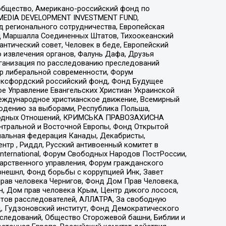
общество, Американо-российский фонд по
 MEDIA DEVELOPMENT INVESTMENT FUND,
 регионального сотрудничества, Европейская
 Маршалла Соединенных Штатов, Тихоокеанский
нтический совет, Человек в беде, Европейский
 извлечения органов, Фалунь Дафа, Друзья
рганизация по расследованию преследований
тр либеральной современности, Форум
 Оксфордский российский фонд, Фонд Будущее
е Управление Евангельских Христиан Украинской
еждународное христианское движение, Всемирный
людению за выборами, Республика Польша,
народных Отношений, КРИМСЬКА ПРАВОЗАХИСНА
ы Центральной и Восточной Европы, Фонд Открытой
иональная федерация Канады, Декабристы,
тр , Риддл, Русский антивоенный комитет в
nternational, Форум Свободных Народов ПостРоссии,
дарственного управления, Форум гражданского
рнешнл, Фонд борьбы с коррупцией Инк, Завет
прав человека Чернигов, Фонд Дом Прав Человека,
н, Дом прав человека Крым, Центр дикого лосося,
стов расследователей, АЛЛАТРА, За свободную
д, Гудзоновский институт, Фонд Демократического
сследований, Общество Сторожевой башни, Библии и