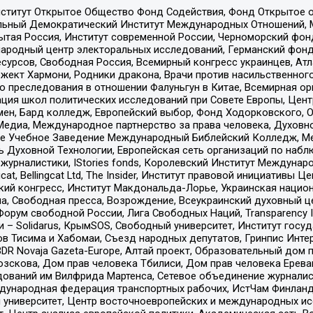
ститут Открытое Общество Фонд Содействия, Фонд Открытое 
альный Демократический Институт Международных Отношений,
тая Россия, Институт современной России, Черноморский фонд
родный центр электоральных исследований, Германский фонд
рсов, Свободная Россия, Всемирный конгресс украинцев, Атла
ект Хармони, Родники дракона, Врачи против насильственного
ию преследования в отношении Фалуньгун в Китае, Всемирная о
ация школ политических исследований при Совете Европы, Цен
мен, Бард колледж, Европейский выбор, Фонд Ходорковского,
едиа, Международное партнерство за права человека, Духовно
ое Учебное Заведение Международный Библейский Колледж, М
ь Духовной Технологии, Европейская сеть организаций по наб
урналистики, IStories fonds, Королевский Институт Между
gcat, Bellingcat Ltd, The Insider, Институт правовой инициатив
инский конгресс, Институт Макдональда-Лорье, Украинская нац
, Свободная пресса, Возрождение, Всеукраинский духовный цен
орум свободной России, Лига Свободных Наций, Transparеncy I
– Solidarus, КрымSOS, Свободный университет, Институт госу
в Тисима и Хабомаи, Съезд народных депутатов, Гринпис Инте
DR Novaja Gazeta-Europe, Алтай проект, Образовательный дом 
зскова, Дом прав человека Тбилиси, Дом прав человека Ерева
едований им Вилфрида Мартенса, Сетевое объединение журнали
Международная федерация транспортных рабочих, ИстЧам Финлан
й университет, Центр восточноевропейских и международных и