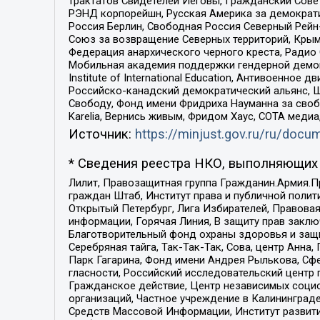
трактатов Свидетелей Иеговы, Гражданский Совет
РЭНД корпорейшн, Русская Америка за демократи
Россия Берлин, Свободная Россия Северный Рейн-В
Союз за возвращение Северных территорий, Крымско
Федерация анархического черного креста, Радио
Мобильная академия поддержки гендерной демократи
Institute of International Education, Антивоенн
Российско-канадский демократический альянс, 
Свободу, Фонд имени Фридриха Науманна за свобо
Karelia, Вернись живым, Фридом Хаус, СОТА меди
Источник:
https://minjust.gov.ru/ru/doc
* Сведения реестра НКО, выполняющих 
Лилит, Правозащитная группа Гражданин.Армия.П
граждан Штаб, Институт права и публичной поли
Открытый Петербург, Лига Избирателей, Правова
информации, Горячая Линия, В защиту прав закл
Благотворительный фонд охраны здоровья и защи
Серебряная тайга, Так-Так-Так, Сова, центр Анн
Парк Гагарина, Фонд имени Андрея Рылькова, Сф
гласности, Российский исследовательский центр 
Гражданское действие, Центр независимых соци
организаций, Частное учреждение в Калининград
Средств Массовой Информации, Институт развити