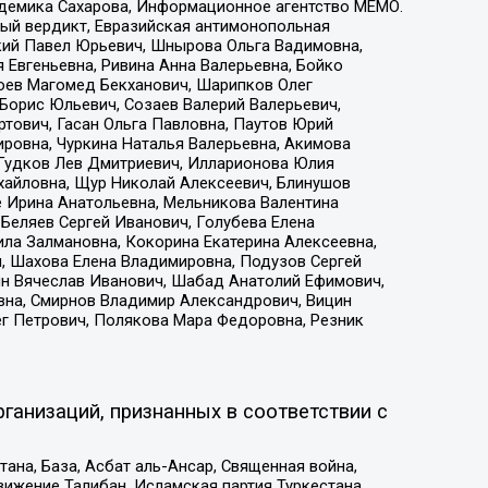
адемика Сахарова, Информационное агентство МЕМО.
ый вердикт, Евразийская антимонопольная
кий Павел Юрьевич, Шнырова Ольга Вадимовна,
 Евгеньевна, Ривина Анна Валерьевна, Бойко
хоев Магомед Бекханович, Шарипков Олег
Борис Юльевич, Созаев Валерий Валерьевич,
тович, Гасан Ольга Павловна, Паутов Юрий
ровна, Чуркина Наталья Валерьевна, Акимова
 Гудков Лев Дмитриевич, Илларионова Юлия
ихайловна, Щур Николай Алексеевич, Блинушов
е Ирина Анатольевна, Мельникова Валентина
Беляев Сергей Иванович, Голубева Елена
ила Залмановна, Кокорина Екатерина Алексеевна,
, Шахова Елена Владимировна, Подузов Сергей
ин Вячеслав Иванович, Шабад Анатолий Ефимович,
вна, Смирнов Владимир Александрович, Вицин
ег Петрович, Полякова Мара Федоровна, Резник
ганизаций, признанных в соответствии с
на, База, Асбат аль-Ансар, Священная война,
ижение Талибан, Исламская партия Туркестана,