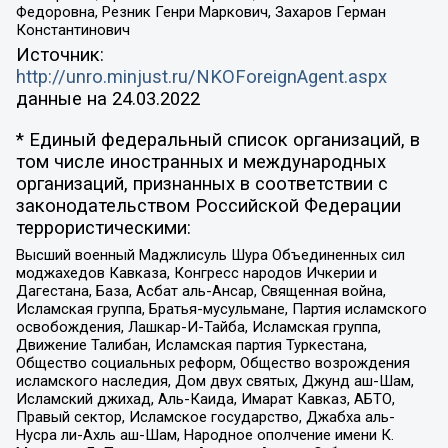
Федоровна, Резник Генри Маркович, Захаров Герман
Константинович
Источник:
http://unro.minjust.ru/NKOForeignAgent.aspx
данные на
24.03.2022
* Единый федеральный список организаций, в
том числе иностранных и международных
организаций, признанных в соответствии с
законодательством Российской Федерации
террористическими:
Высший военный Маджлисуль Шура Объединенных сил
моджахедов Кавказа, Конгресс народов Ичкерии и
Дагестана, База, Асбат аль-Ансар, Священная война,
Исламская группа, Братья-мусульмане, Партия исламского
освобождения, Лашкар-И-Тайба, Исламская группа,
Движение Талибан, Исламская партия Туркестана,
Общество социальных реформ, Общество возрождения
исламского наследия, Дом двух святых, Джунд аш-Шам,
Исламский джихад, Аль-Каида, Имарат Кавказ, АБТО,
Правый сектор, Исламское государство, Джабха аль-
Нусра ли-Ахль аш-Шам, Народное ополчение имени К.