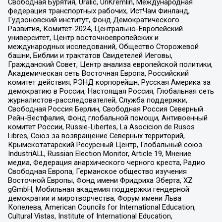
Свободная Бурятия, Uralic, UnKremlin, Международная
федерация транспортных рабочих, ИстЧам Финланд,
Гудзоновский институт, Фонд Демократического
Развития, Комитет-2024, Центрально-Европейский
университет, Центр восточноевропейских и
международных исследований, Общество Сторожевой
башни, Библии и трактатов Свидетелей Иеговы,
Гражданский Совет, Центр анализа европейской политики,
Академическая сеть Восточная Европа, Российский
комитет действия, РЭНД корпорейшн, Русская Америка за
демократию в России, Настоящая Россия, Глобальная сеть
журналистов-расследователей, Служба поддержки,
Свободная Россия Берлин, Свободная Россия Северный
Рейн-Вестфалия, Фонд глобальной помощи, Антивоенный
комитет России, Russie-Libertes, La Asocicion de Rusos
Libres, Союз за возвращение Северных территорий,
Крымскотатарский Ресурсный Центр, Глобальный союз
IndustriALL, Russian Election Monitor, Article 19, Мнение
медиа, Федерация анархического черного креста, Радио
Свободная Европа, Германское общество изучения
Восточной Европы, Фонд имени Фридриха Эберта, XZ
gGmbH, Мобильная академия поддержки гендерной
демократии и миротворчества, Форум имени Льва
Копелева, American Councils for International Education,
Cultural Vistas, Institute of International Education,