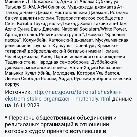
Минина и Д. Пожарского, Аджр от Аллаха Субхану уа
Тагьаля SHAM, АУМ Синрике, Муджахеды джамаата Ат-
Тавхида Валь-Джихад, Чистопольский Джамаат, Рохнамо
ба суи давлати исломи, Террористическое сообщество
Сеть, Катиба Таухид валь-Джихад, Хайят Тахрир аш-Шам,
Ахлю Сунна Валь Джамаа, National Socialism/White Power,
Артподготовка, Религиозная группа “Джамаат “Красный
пахарь”, Колумбайн, Хатлонский джамаат, Мусульманская
религиозная группа п. Кушкуль г. Оренбург, Крымско-
татарский добровольческий батальон имени Номана
Челебиджихана, Азов, Партия исламского возрождения
Таджикистана, Народная самооборона, Дуббайский
джамаат, московская ячейка, Батал-Хаджи Белхороев,
Маньяки Культ Убийц, Молодёжь Которая Улыбается,
Легион Свобода России, Айдар, Русский добровольческий
корпус
Источник:
http://nac.gov.ru/terroristicheskie-i-
ekstremistskie-organizacii-i-materialy.html
данные
на
16.11.2023
* Перечень общественных объединений и
религиозных организаций в отношении
которых судом принято вступившее в