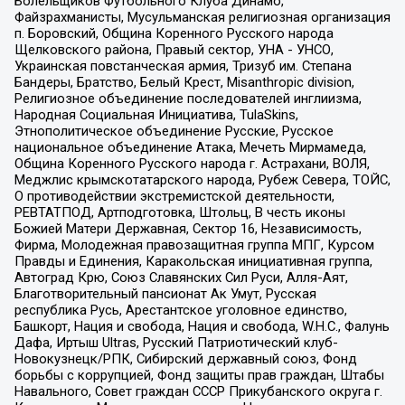
Болельщиков Футбольного Клуба Динамо,
Файзрахманисты, Мусульманская религиозная организация
п. Боровский, Община Коренного Русского народа
Щелковского района, Правый сектор, УНА - УНСО,
Украинская повстанческая армия, Тризуб им. Степана
Бандеры, Братство, Белый Крест, Misanthropic division,
Религиозное объединение последователей инглиизма,
Народная Социальная Инициатива, TulaSkins,
Этнополитическое объединение Русские, Русское
национальное объединение Атака, Мечеть Мирмамеда,
Община Коренного Русского народа г. Астрахани, ВОЛЯ,
Меджлис крымскотатарского народа, Рубеж Севера, ТОЙС,
О противодействии экстремистской деятельности,
РЕВТАТПОД, Артподготовка, Штольц, В честь иконы
Божией Матери Державная, Сектор 16, Независимость,
Фирма, Молодежная правозащитная группа МПГ, Курсом
Правды и Единения, Каракольская инициативная группа,
Автоград Крю, Союз Славянских Сил Руси, Алля-Аят,
Благотворительный пансионат Ак Умут, Русская
республика Русь, Арестантское уголовное единство,
Башкорт, Нация и свобода, Нация и свобода, W.H.С., Фалунь
Дафа, Иртыш Ultras, Русский Патриотический клуб-
Новокузнецк/РПК, Сибирский державный союз, Фонд
борьбы с коррупцией, Фонд защиты прав граждан, Штабы
Навального, Совет граждан СССР Прикубанского округа г.