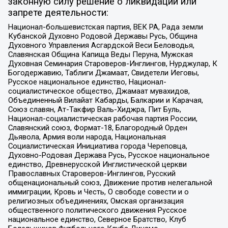
законную силу решение о ликвидации или
запрете деятельности:
Национал-большевистская партия, ВЕК РА, Рада земли
Кубанской Духовно Родовой Державы Русь, Община
Духовного Управления Асгардской Веси Беловодья,
Славянская Община Капища Веды Перуна, Мужская
Духовная Семинария Староверов-Инглингов, Нурджулар, К
Богодержавию, Таблиги Джамаат, Свидетели Иеговы,
Русское национальное единство, Национал-
социалистическое общество, Джамаат мувахидов,
Объединенный Вилайат Кабарды, Балкарии и Карачая,
Союз славян, Ат-Такфир Валь-Хиджра, Пит Буль,
Национал-социалистическая рабочая партия России,
Славянский союз, Формат-18, Благородный Орден
Дьявола, Армия воли народа, Национальная
Социалистическая Инициатива города Череповца,
Духовно-Родовая Держава Русь, Русское национальное
единство, Древнерусской Инглистической церкви
Православных Староверов-Инглингов, Русский
общенациональный союз, Движение против нелегальной
иммиграции, Кровь и Честь, О свободе совести и о
религиозных объединениях, Омская организация
общественного политического движения Русское
национальное единство, Северное Братство, Клуб