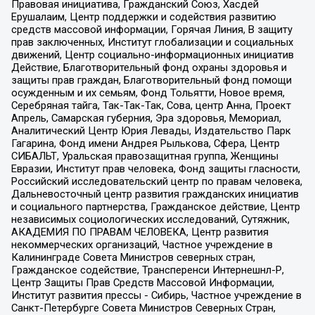
Правовая инициатива, Гражданский Союз, Хасдей
Ерушалаим, Центр поддержки и содействия развитию
средств массовой информации, Горячая Линия, В защиту
прав заключенных, Институт глобализации и социальных
движений, Центр социально-информационных инициатив
Действие, Благотворительный фонд охраны здоровья и
защиты прав граждан, Благотворительный фонд помощи
осужденным и их семьям, Фонд Тольятти, Новое время,
Серебряная тайга, Так-Так-Так, Сова, центр Анна, Проект
Апрель, Самарская губерния, Эра здоровья, Мемориал,
Аналитический Центр Юрия Левады, Издательство Парк
Гагарина, Фонд имени Андрея Рылькова, Сфера, Центр
СИБАЛЬТ, Уральская правозащитная группа, Женщины
Евразии, Институт прав человека, Фонд защиты гласности,
Российский исследовательский центр по правам человека,
Дальневосточный центр развития гражданских инициатив
и социального партнерства, Гражданское действие, Центр
независимых социологических исследований, Сутяжник,
АКАДЕМИЯ ПО ПРАВАМ ЧЕЛОВЕКА, Центр развития
некоммерческих организаций, Частное учреждение в
Калининграде Совета Министров северных стран,
Гражданское содействие, Трансперенси Интернешнл-Р,
Центр Защиты Прав Средств Массовой Информации,
Институт развития прессы - Сибирь, Частное учреждение в
Санкт-Петербурге Совета Министров Северных Стран,