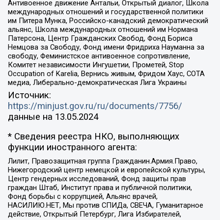
Антивоенное движение Антальи, Открытый диалог, Школа
международных отношений и государственной политики
им Питера Мунка, Российско-канадский демократический
альянс, Школа международных отношений им Нормана
Патерсона, Центр Гражданских Свобод, Фонд Бориса
Немцова за Свободу, Фонд имени Фридриха Науманна за
свободу, Феминистское антивоенное сопротивление,
Комитет независимости Ингушетии, Прометей, Stop
Occupation of Karelia, Вернись живым, Фридом Хаус, СОТА
медиа, Либерально-демократическая Лига Украины
Источник:
https://minjust.gov.ru/ru/documents/7756/
данные на
13.05.2024
* Сведения реестра НКО, выполняющих
функции иностранного агента:
Лилит, Правозащитная группа Гражданин.Армия.Право,
Нижегородский центр немецкой и европейской культуры,
Центр гендерных исследований, Фонд защиты прав
граждан Штаб, Институт права и публичной политики,
Фонд борьбы с коррупцией, Альянс врачей,
НАСИЛИЮ.НЕТ, Мы против СПИДа, СВЕЧА, Гуманитарное
действие, Открытый Петербург, Лига Избирателей,