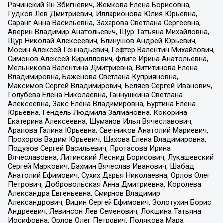
Рачинский Ян Збигневич, Жемкова Елена Борисовна,
Гудков Лев Дмитриевич, Илларионова Юлия Юрьевна,
Саранг Анна Васильевна, Захарова Светлана Сергеевна,
Аверин Владимир Анатольевич, Щур Татьяна Михайловна,
Щур Николай Алексеевич, Блинушов Андрей Юрьевич,
Мосин Алексей Геннадьевич, Гефтер Валентин Михайлович,
Симонов Алексей Кириллович, Флиге Ирина Анатольевна,
Мельникова Валентина Дмитриевна, Вититинова Елена
Владимировна, Баженова Светлана Куприяновна,
Максимов Сергей Владимирович, Беляев Сергей Иванович,
Голубева Елена Николаевна, Ганнушкина Светлана
Алексеевна, Закс Елена Владимировна, Буртина Елена
Юрьевна, Гендель Людмила Залмановна, Кокорина
Екатерина Алексеевна, Шуманов Илья Вячеславович,
Арапова Галина Юрьевна, Свечников Анатолий Мариевич,
Прохоров Вадим Юрьевич, Шахова Елена Владимировна,
Подузов Сергей Васильевич, Протасова Ирина
Вячеславовна, Литинский Леонид Борисович, Лукашевский
Сергей Маркович, Бахмин Вячеслав Иванович, Шабад
Анатолий Ефимович, Сухих Дарья Николаевна, Орлов Олег
Петрович, Добровольская Анна Дмитриевна, Королева
Александра Евгеньевна, Смирнов Владимир
Александрович, Вицин Сергей Ефимович, Золотухин Борис
Андреевич, Левинсон Лев Семенович, Локшина Татьяна
Иосифовна, Орлов Олег Петрович, Полякова Мара