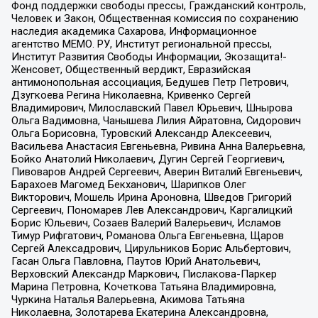
Фонд поддержки свободы прессы, Гражданский контроль,
Человек и Закон, Общественная комиссия по сохранению
наследия академика Сахарова, Информационное
агентство МЕМО. РУ, Институт региональной прессы,
Институт Развития Свободы Информации, Экозащита!-
Женсовет, Общественный вердикт, Евразийская
антимонопольная ассоциация, Бедушев Петр Петрович,
Дзугкоева Регина Николаевна, Кривенко Сергей
Владимирович, Милославский Павел Юрьевич, Шнырова
Ольга Вадимовна, Чанышева Лилия Айратовна, Сидорович
Ольга Борисовна, Туровский Александр Алексеевич,
Васильева Анастасия Евгеньевна, Ривина Анна Валерьевна,
Бойко Анатолий Николаевич, Дугин Сергей Георгиевич,
Пивоваров Андрей Сергеевич, Аверин Виталий Евгеньевич,
Барахоев Магомед Бекханович, Шарипков Олег
Викторович, Мошель Ирина Ароновна, Шведов Григорий
Сергеевич, Пономарев Лев Александрович, Каргалицкий
Борис Юльевич, Созаев Валерий Валерьевич, Исламов
Тимур Рифгатович, Романова Ольга Евгеньевна, Щаров
Сергей Алексадрович, Цирульников Борис Альбертович,
Гасан Ольга Павловна, Паутов Юрий Анатольевич,
Верховский Александр Маркович, Пислакова-Паркер
Марина Петровна, Кочеткова Татьяна Владимировна,
Чуркина Наталья Валерьевна, Акимова Татьяна
Николаевна, Золотарева Екатерина Александровна,