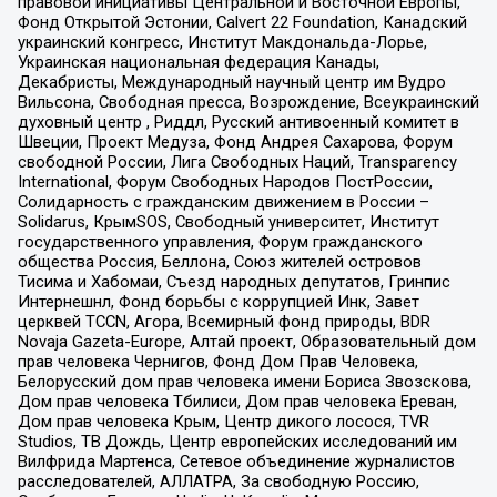
правовой инициативы Центральной и Восточной Европы,
Фонд Открытой Эстонии, Calvert 22 Foundation, Канадский
украинский конгресс, Институт Макдональда-Лорье,
Украинская национальная федерация Канады,
Декабристы, Международный научный центр им Вудро
Вильсона, Свободная пресса, Возрождение, Всеукраинский
духовный центр , Риддл, Русский антивоенный комитет в
Швеции, Проект Медуза, Фонд Андрея Сахарова, Форум
свободной России, Лига Свободных Наций, Transparеncy
International, Форум Свободных Народов ПостРоссии,
Солидарность с гражданским движением в России –
Solidarus, КрымSOS, Свободный университет, Институт
государственного управления, Форум гражданского
общества Россия, Беллона, Союз жителей островов
Тисима и Хабомаи, Съезд народных депутатов, Гринпис
Интернешнл, Фонд борьбы с коррупцией Инк, Завет
церквей TCCN, Агора, Всемирный фонд природы, BDR
Novaja Gazeta-Europe, Алтай проект, Образовательный дом
прав человека Чернигов, Фонд Дом Прав Человека,
Белорусский дом прав человека имени Бориса Звозскова,
Дом прав человека Тбилиси, Дом прав человека Ереван,
Дом прав человека Крым, Центр дикого лосося, TVR
Studios, ТВ Дождь, Центр европейских исследований им
Вилфрида Мартенса, Сетевое объединение журналистов
расследователей, АЛЛАТРА, За свободную Россию,