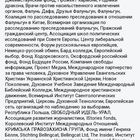
Джеймстаунский фонд, Прожект Хармони, Родники
дракона, Врачи против насильственного извлечения
органов, Фалунь Дафа, Друзья Фалуньгун, Фалуньгун,
Коалиция по расследованию преследования в отношении
Фалуньгун в Китае, Всемирная организация по
расследованию преследований Фалуньгун, Пражский
гражданский центр, Ассоциация школ политических
исследований при Совете Европы, Центр либеральной
современности, Форум русскоязычных европейцев,
Немецко-русский обмен, Бард колледж, Европейский
выбор, Фонд Ходорковского, Оксфордский российский
фонд, Фонд Будущее России, Компания свободы
информации, Проект Медиа, Международное партнерство
за права человека, Духовное Управление Евангельских
Христиан Украинской Христианской Церкви, Новое
Поколение, Духовное Учебное Заведение Международный
Библейский Колледж, Международное христианское
движение, Всемирный Институт Саентологических
Предприятий, Церковь Духовной Технологии, Европейская
сеть организаций по наблюдению за выборами,
Республика Польша, СВОБОДНЫЙ ИДЕЛЬ-УРАЛ,
Ассоциация развития журналистики, IStories fonds,
Королевский Институт Международных Отношений,
КРИМСЬКА ПРАВОЗАХИСНА ГРУПА, Фонд имени Генриха
Бёлля, Stichting Bellingcat, Bellingcat Ltd, The Insider, Институт