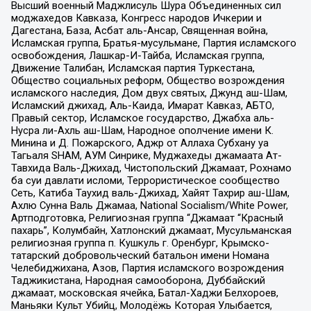
Высший военный Маджлисуль Шура Объединенных сил
моджахедов Кавказа, Конгресс народов Ичкерии и
Дагестана, База, Асбат аль-Ансар, Священная война,
Исламская группа, Братья-мусульмане, Партия исламского
освобождения, Лашкар-И-Тайба, Исламская группа,
Движение Талибан, Исламская партия Туркестана,
Общество социальных реформ, Общество возрождения
исламского наследия, Дом двух святых, Джунд аш-Шам,
Исламский джихад, Аль-Каида, Имарат Кавказ, АБТО,
Правый сектор, Исламское государство, Джабха аль-
Нусра ли-Ахль аш-Шам, Народное ополчение имени К.
Минина и Д. Пожарского, Аджр от Аллаха Субхану уа
Тагьаля SHAM, АУМ Синрике, Муджахеды джамаата Ат-
Тавхида Валь-Джихад, Чистопольский Джамаат, Рохнамо
ба суи давлати исломи, Террористическое сообщество
Сеть, Катиба Таухид валь-Джихад, Хайят Тахрир аш-Шам,
Ахлю Сунна Валь Джамаа, National Socialism/White Power,
Артподготовка, Религиозная группа “Джамаат “Красный
пахарь”, Колумбайн, Хатлонский джамаат, Мусульманская
религиозная группа п. Кушкуль г. Оренбург, Крымско-
татарский добровольческий батальон имени Номана
Челебиджихана, Азов, Партия исламского возрождения
Таджикистана, Народная самооборона, Дуббайский
джамаат, московская ячейка, Батал-Хаджи Белхороев,
Маньяки Культ Убийц, Молодёжь Которая Улыбается,