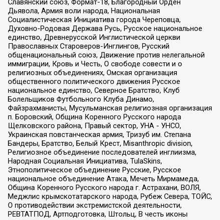
Славянский союз, Формат-18, Благородный Орден
Дьявола, Армия воли народа, Национальная
Социалистическая Инициатива города Череповца,
Духовно-Родовая Держава Русь, Русское национальное
единство, Древнерусской Инглистической церкви
Православных Староверов-Инглингов, Русский
общенациональный союз, Движение против нелегальной
иммиграции, Кровь и Честь, О свободе совести и о
религиозных объединениях, Омская организация
общественного политического движения Русское
национальное единство, Северное Братство, Клуб
Болельщиков Футбольного Клуба Динамо,
Файзрахманисты, Мусульманская религиозная организация
п. Боровский, Община Коренного Русского народа
Щелковского района, Правый сектор, УНА - УНСО,
Украинская повстанческая армия, Тризуб им. Степана
Бандеры, Братство, Белый Крест, Misanthropic division,
Религиозное объединение последователей инглиизма,
Народная Социальная Инициатива, TulaSkins,
Этнополитическое объединение Русские, Русское
национальное объединение Атака, Мечеть Мирмамеда,
Община Коренного Русского народа г. Астрахани, ВОЛЯ,
Меджлис крымскотатарского народа, Рубеж Севера, ТОЙС,
О противодействии экстремистской деятельности,
РЕВТАТПОД, Артподготовка, Штольц, В честь иконы