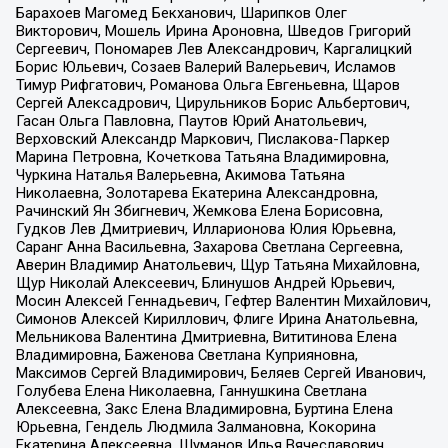
Барахоев Магомед Бекханович, Шарипков Олег
Викторович, Мошель Ирина Ароновна, Шведов Григорий
Сергеевич, Пономарев Лев Александрович, Каргалицкий
Борис Юльевич, Созаев Валерий Валерьевич, Исламов
Тимур Рифгатович, Романова Ольга Евгеньевна, Щаров
Сергей Алексадрович, Цирульников Борис Альбертович,
Гасан Ольга Павловна, Паутов Юрий Анатольевич,
Верховский Александр Маркович, Пислакова-Паркер
Марина Петровна, Кочеткова Татьяна Владимировна,
Чуркина Наталья Валерьевна, Акимова Татьяна
Николаевна, Золотарева Екатерина Александровна,
Рачинский Ян Збигневич, Жемкова Елена Борисовна,
Гудков Лев Дмитриевич, Илларионова Юлия Юрьевна,
Саранг Анна Васильевна, Захарова Светлана Сергеевна,
Аверин Владимир Анатольевич, Щур Татьяна Михайловна,
Щур Николай Алексеевич, Блинушов Андрей Юрьевич,
Мосин Алексей Геннадьевич, Гефтер Валентин Михайлович,
Симонов Алексей Кириллович, Флиге Ирина Анатольевна,
Мельникова Валентина Дмитриевна, Вититинова Елена
Владимировна, Баженова Светлана Куприяновна,
Максимов Сергей Владимирович, Беляев Сергей Иванович,
Голубева Елена Николаевна, Ганнушкина Светлана
Алексеевна, Закс Елена Владимировна, Буртина Елена
Юрьевна, Гендель Людмила Залмановна, Кокорина
Екатерина Алексеевна, Шуманов Илья Вячеславович,