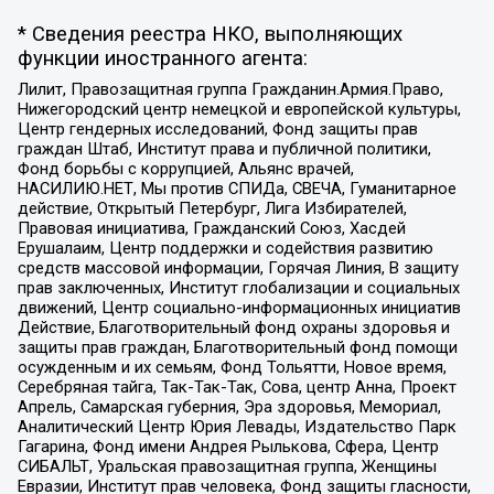
* Сведения реестра НКО, выполняющих
функции иностранного агента:
Лилит, Правозащитная группа Гражданин.Армия.Право,
Нижегородский центр немецкой и европейской культуры,
Центр гендерных исследований, Фонд защиты прав
граждан Штаб, Институт права и публичной политики,
Фонд борьбы с коррупцией, Альянс врачей,
НАСИЛИЮ.НЕТ, Мы против СПИДа, СВЕЧА, Гуманитарное
действие, Открытый Петербург, Лига Избирателей,
Правовая инициатива, Гражданский Союз, Хасдей
Ерушалаим, Центр поддержки и содействия развитию
средств массовой информации, Горячая Линия, В защиту
прав заключенных, Институт глобализации и социальных
движений, Центр социально-информационных инициатив
Действие, Благотворительный фонд охраны здоровья и
защиты прав граждан, Благотворительный фонд помощи
осужденным и их семьям, Фонд Тольятти, Новое время,
Серебряная тайга, Так-Так-Так, Сова, центр Анна, Проект
Апрель, Самарская губерния, Эра здоровья, Мемориал,
Аналитический Центр Юрия Левады, Издательство Парк
Гагарина, Фонд имени Андрея Рылькова, Сфера, Центр
СИБАЛЬТ, Уральская правозащитная группа, Женщины
Евразии, Институт прав человека, Фонд защиты гласности,