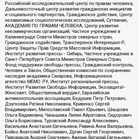
Российский исследовательский центр по правам человека,
Дальневосточный центр развития гражданских инициатив
и социального партнерства, Гражданское действие, Центр
независимых социологических исследований, Сутяжник,
АКАДЕМИЯ ПО ПРАВАМ ЧЕЛОВЕКА, Центр развития
некоммерческих организаций, Частное учреждение в
Калининграде Совета Министров северных стран,
Гражданское содействие, Трансперенси Интернешнл-Р,
Центр Защиты Прав Средств Массовой Информации,
Институт развития прессы - Сибирь, Частное учреждение в
Санкт-Петербурге Совета Министров Северных Стран,
Фонд поддержки свободы прессы, Гражданский контроль,
Человек и Закон, Общественная комиссия по сохранению
наследия академика Сахарова, Информационное
агентство МЕМО. РУ, Институт региональной прессы,
Институт Развития Свободы Информации, Экозащита!-
Женсовет, Общественный вердикт, Евразийская
антимонопольная ассоциация, Бедушев Петр Петрович,
Дзугкоева Регина Николаевна, Кривенко Сергей
Владимирович, Милославский Павел Юрьевич, Шнырова
Ольга Вадимовна, Чанышева Лилия Айратовна, Сидорович
Ольга Борисовна, Туровский Александр Алексеевич,
Васильева Анастасия Евгеньевна, Ривина Анна Валерьевна,
Бойко Анатолий Николаевич, Дугин Сергей Георгиевич,
Пивоваров Андрей Сергеевич, Аверин Виталий Евгеньевич,