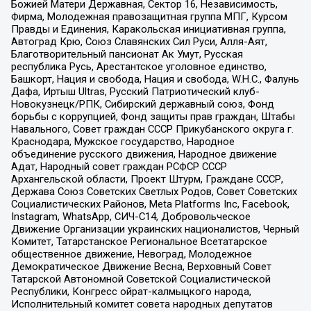
Божией Матери Державная, Сектор 16, Независимость,
Фирма, Молодежная правозащитная группа МПГ, Курсом
Правды и Единения, Каракольская инициативная группа,
Автоград Крю, Союз Славянских Сил Руси, Алля-Аят,
Благотворительный пансионат Ак Умут, Русская
республика Русь, Арестантское уголовное единство,
Башкорт, Нация и свобода, Нация и свобода, W.H.С., Фалунь
Дафа, Иртыш Ultras, Русский Патриотический клуб-
Новокузнецк/РПК, Сибирский державный союз, Фонд
борьбы с коррупцией, Фонд защиты прав граждан, Штабы
Навального, Совет граждан СССР Прикубанского округа г.
Краснодара, Мужское государство, Народное
объединение русского движения, Народное движение
Адат, Народный совет граждан РСФСР СССР
Архангельской области, Проект Штурм, Граждане СССР,
Держава Союз Советских Светлых Родов, Совет Советских
Социалистических Районов, Meta Platforms Inc, Facebook,
Instagram, WhatsApp, СИЧ-С14, Добровольческое
Движение Организации украинских националистов, Черный
Комитет, Татарстанское Региональное Всетатарское
общественное движение, Невоград, Молодежное
Демократическое Движение Весна, Верховный Совет
Татарской Автономной Советской Социалистической
Республики, Конгресс ойрат-калмыцкого народа,
Исполнительный комитет совета народных депутатов