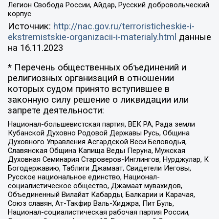
Легион Свобода России, Айдар, Русский добровольческий
корпус
Источник:
http://nac.gov.ru/terroristicheskie-i-
ekstremistskie-organizacii-i-materialy.html
данные
на
16.11.2023
* Перечень общественных объединений и
религиозных организаций в отношении
которых судом принято вступившее в
законную силу решение о ликвидации или
запрете деятельности:
Национал-большевистская партия, ВЕК РА, Рада земли
Кубанской Духовно Родовой Державы Русь, Община
Духовного Управления Асгардской Веси Беловодья,
Славянская Община Капища Веды Перуна, Мужская
Духовная Семинария Староверов-Инглингов, Нурджулар, К
Богодержавию, Таблиги Джамаат, Свидетели Иеговы,
Русское национальное единство, Национал-
социалистическое общество, Джамаат мувахидов,
Объединенный Вилайат Кабарды, Балкарии и Карачая,
Союз славян, Ат-Такфир Валь-Хиджра, Пит Буль,
Национал-социалистическая рабочая партия России,