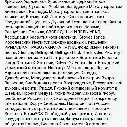
Христиан Украинской Христианской Церкви, Новое
Поколение, Духовное Учебное Заведение Международный
Библейский Колледж, Международное христианское
движение, Всемирный Институт Саентологических
Предприятий, Церковь Духовной Технологии, Европейская
сеть организаций по наблюдению за выборами,
Республика Польша, СВОБОДНЫЙ ИДЕЛЬ-УРАЛ,
Ассоциация развития журналистики, IStories fonds,
Королевский Институт Международных Отношений,
КРИМСЬКА ПРАВОЗАХИСНА ГРУПА, Фонд имени Генриха
Бёлля, Stichting Bellingcat, Bellingcat Ltd, The Insider, Институт
правовой инициативы Центральной и Восточной Европы,
Фонд Открытой Эстонии, Calvert 22 Foundation, Канадский
украинский конгресс, Институт Макдональда-Лорье,
Украинская национальная федерация Канады,
Декабристы, Международный научный центр им Вудро
Вильсона, Свободная пресса, Возрождение, Всеукраинский
духовный центр , Риддл, Русский антивоенный комитет в
Швеции, Проект Медуза, Фонд Андрея Сахарова, Форум
свободной России, Лига Свободных Наций, Transparеncy
International, Форум Свободных Народов ПостРоссии,
Солидарность с гражданским движением в России –
Solidarus, КрымSOS, Свободный университет, Институт
государственного управления, Форум гражданского
общества Россия, Беллона, Союз жителей островов