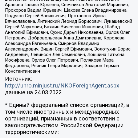
Арапова Галина Юрьевна, Свечников Анатолий Мариевич,
Прохоров Вадим Юрьевич, Шахова Елена Владимировна,
Подузов Сергей Васильевич, Протасова Ирина
Вячеславовна, Литинский Леонид Борисович, Лукашевский
Сергей Маркович, Бахмин Вячеслав Иванович, Шабад
Анатолий Ефимович, Сухих Дарья Николаевна, Орлов Олег
Петрович, Добровольская Анна Дмитриевна, Королева
Александра Евгеньевна, Смирнов Владимир
Александрович, Вицин Сергей Ефимович, Золотухин Борис
Андреевич, Левинсон Лев Семенович, Локшина Татьяна
Иосифовна, Орлов Олег Петрович, Полякова Мара
Федоровна, Резник Генри Маркович, Захаров Герман
Константинович
Источник:
http://unro.minjust.ru/NKOForeignAgent.aspx
данные на
24.03.2022
* Единый федеральный список организаций, в
том числе иностранных и международных
организаций, признанных в соответствии с
законодательством Российской Федерации
террористическими: