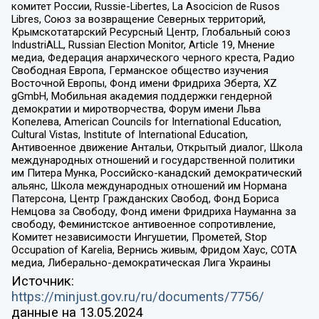
комитет России, Russie-Libertes, La Asocicion de Rusos
Libres, Союз за возвращение Северных территорий,
Крымскотатарский Ресурсный Центр, Глобальный союз
IndustriALL, Russian Election Monitor, Article 19, Мнение
медиа, Федерация анархического черного креста, Радио
Свободная Европа, Германское общество изучения
Восточной Европы, Фонд имени Фридриха Эберта, XZ
gGmbH, Мобильная академия поддержки гендерной
демократии и миротворчества, Форум имени Льва
Копелева, American Councils for International Education,
Cultural Vistas, Institute of International Education,
Антивоенное движение Антальи, Открытый диалог, Школа
международных отношений и государственной политики
им Питера Мунка, Российско-канадский демократический
альянс, Школа международных отношений им Нормана
Патерсона, Центр Гражданских Свобод, Фонд Бориса
Немцова за Свободу, Фонд имени Фридриха Науманна за
свободу, Феминистское антивоенное сопротивление,
Комитет независимости Ингушетии, Прометей, Stop
Occupation of Karelia, Вернись живым, Фридом Хаус, СОТА
медиа, Либерально-демократическая Лига Украины
Источник:
https://minjust.gov.ru/ru/documents/7756/
данные на
13.05.2024