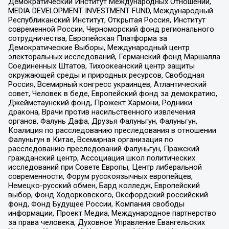
Демократический Институт Международных Отношений,
MEDIA DEVELOPMENT INVESTMENT FUND, Международный
Республиканский Институт, Открытая Россия, Институт
современной России, Черноморский фонд регионального
сотрудничества, Европейская Платформа за
Демократические Выборы, Международный центр
электоральных исследований, Германский фонд Маршалла
Соединенных Штатов, Тихоокеанский центр защиты
окружающей среды и природных ресурсов, Свободная
Россия, Всемирный конгресс украинцев, Атлантический
совет, Человек в беде, Европейский фонд за демократию,
Джеймстаунский фонд, Прожект Хармони, Родники
дракона, Врачи против насильственного извлечения
органов, Фалунь Дафа, Друзья Фалуньгун, Фалуньгун,
Коалиция по расследованию преследования в отношении
Фалуньгун в Китае, Всемирная организация по
расследованию преследований Фалуньгун, Пражский
гражданский центр, Ассоциация школ политических
исследований при Совете Европы, Центр либеральной
современности, Форум русскоязычных европейцев,
Немецко-русский обмен, Бард колледж, Европейский
выбор, Фонд Ходорковского, Оксфордский российский
фонд, Фонд Будущее России, Компания свободы
информации, Проект Медиа, Международное партнерство
за права человека, Духовное Управление Евангельских