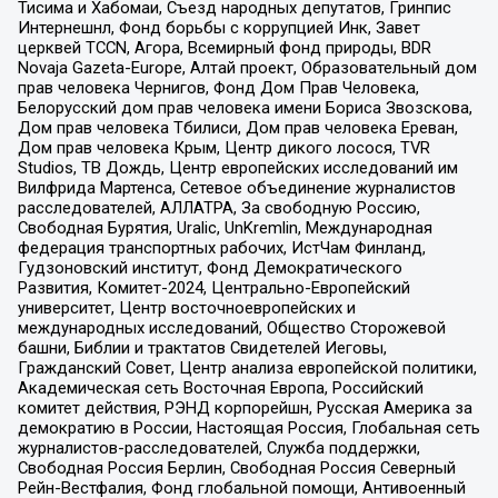
Тисима и Хабомаи, Съезд народных депутатов, Гринпис
Интернешнл, Фонд борьбы с коррупцией Инк, Завет
церквей TCCN, Агора, Всемирный фонд природы, BDR
Novaja Gazeta-Europe, Алтай проект, Образовательный дом
прав человека Чернигов, Фонд Дом Прав Человека,
Белорусский дом прав человека имени Бориса Звозскова,
Дом прав человека Тбилиси, Дом прав человека Ереван,
Дом прав человека Крым, Центр дикого лосося, TVR
Studios, ТВ Дождь, Центр европейских исследований им
Вилфрида Мартенса, Сетевое объединение журналистов
расследователей, АЛЛАТРА, За свободную Россию,
Свободная Бурятия, Uralic, UnKremlin, Международная
федерация транспортных рабочих, ИстЧам Финланд,
Гудзоновский институт, Фонд Демократического
Развития, Комитет-2024, Центрально-Европейский
университет, Центр восточноевропейских и
международных исследований, Общество Сторожевой
башни, Библии и трактатов Свидетелей Иеговы,
Гражданский Совет, Центр анализа европейской политики,
Академическая сеть Восточная Европа, Российский
комитет действия, РЭНД корпорейшн, Русская Америка за
демократию в России, Настоящая Россия, Глобальная сеть
журналистов-расследователей, Служба поддержки,
Свободная Россия Берлин, Свободная Россия Северный
Рейн-Вестфалия, Фонд глобальной помощи, Антивоенный