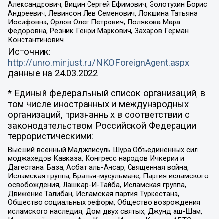
Александрович, Вицин Сергей Ефимович, Золотухин Борис
Андреевич, Левинсон Лев Семенович, Локшина Татьяна
Иосифовна, Орлов Олег Петрович, Полякова Мара
Федоровна, Резник Генри Маркович, Захаров Герман
Константинович
Источник:
http://unro.minjust.ru/NKOForeignAgent.aspx
данные на
24.03.2022
* Единый федеральный список организаций, в
том числе иностранных и международных
организаций, признанных в соответствии с
законодательством Российской Федерации
террористическими:
Высший военный Маджлисуль Шура Объединенных сил
моджахедов Кавказа, Конгресс народов Ичкерии и
Дагестана, База, Асбат аль-Ансар, Священная война,
Исламская группа, Братья-мусульмане, Партия исламского
освобождения, Лашкар-И-Тайба, Исламская группа,
Движение Талибан, Исламская партия Туркестана,
Общество социальных реформ, Общество возрождения
исламского наследия, Дом двух святых, Джунд аш-Шам,