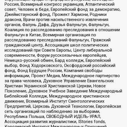
Россия, Всемирный конгресс украинцев, Атлантический
совет, Человек в беде, Европейский фонд за демократию,
Джеймстаунский фонд, Прожект Хармони, Родники
дракона, Врачи против насильственного извлечения
органов, Фалунь Дафа, Друзья Фалуньгун, Фалуньгун,
Коалиция по расследованию преследования в отношении
Фалуньгун в Китае, Всемирная организация по
расследованию преследований Фалуньгун, Пражский
гражданский центр, Ассоциация школ политических
исследований при Совете Европы, Центр либеральной
современности, Форум русскоязычных европейцев,
Немецко-русский обмен, Бард колледж, Европейский
выбор, Фонд Ходорковского, Оксфордский российский
фонд, Фонд Будущее России, Компания свободы
информации, Проект Медиа, Международное партнерство
за права человека, Духовное Управление Евангельских
Христиан Украинской Христианской Церкви, Новое
Поколение, Духовное Учебное Заведение Международный
Библейский Колледж, Международное христианское
движение, Всемирный Институт Саентологических
Предприятий, Церковь Духовной Технологии, Европейская
сеть организаций по наблюдению за выборами,
Республика Польша, СВОБОДНЫЙ ИДЕЛЬ-УРАЛ,
Ассоциация развития журналистики, IStories fonds,
Королевский Институт Международных Отношений,