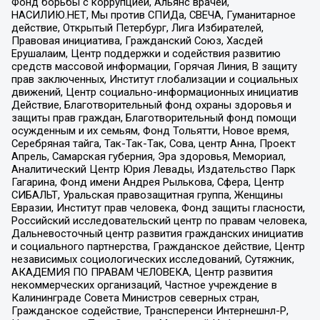
Фонд борьбы с коррупцией, Альянс врачей,
НАСИЛИЮ.НЕТ, Мы против СПИДа, СВЕЧА, Гуманитарное
действие, Открытый Петербург, Лига Избирателей,
Правовая инициатива, Гражданский Союз, Хасдей
Ерушалаим, Центр поддержки и содействия развитию
средств массовой информации, Горячая Линия, В защиту
прав заключенных, Институт глобализации и социальных
движений, Центр социально-информационных инициатив
Действие, Благотворительный фонд охраны здоровья и
защиты прав граждан, Благотворительный фонд помощи
осужденным и их семьям, Фонд Тольятти, Новое время,
Серебряная тайга, Так-Так-Так, Сова, центр Анна, Проект
Апрель, Самарская губерния, Эра здоровья, Мемориал,
Аналитический Центр Юрия Левады, Издательство Парк
Гагарина, Фонд имени Андрея Рылькова, Сфера, Центр
СИБАЛЬТ, Уральская правозащитная группа, Женщины
Евразии, Институт прав человека, Фонд защиты гласности,
Российский исследовательский центр по правам человека,
Дальневосточный центр развития гражданских инициатив
и социального партнерства, Гражданское действие, Центр
независимых социологических исследований, Сутяжник,
АКАДЕМИЯ ПО ПРАВАМ ЧЕЛОВЕКА, Центр развития
некоммерческих организаций, Частное учреждение в
Калининграде Совета Министров северных стран,
Гражданское содействие, Трансперенси Интернешнл-Р,