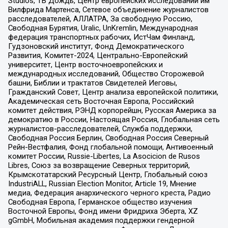
Studios, ТВ Дождь, Центр европейских исследований им
Вилфрида Мартенса, Сетевое объединение журналистов
расследователей, АЛЛАТРА, За свободную Россию,
Свободная Бурятия, Uralic, UnKremlin, Международная
федерация транспортных рабочих, ИстЧам Финланд,
Гудзоновский институт, Фонд Демократического
Развития, Комитет-2024, Центрально-Европейский
университет, Центр восточноевропейских и
международных исследований, Общество Сторожевой
башни, Библии и трактатов Свидетелей Иеговы,
Гражданский Совет, Центр анализа европейской политики,
Академическая сеть Восточная Европа, Российский
комитет действия, РЭНД корпорейшн, Русская Америка за
демократию в России, Настоящая Россия, Глобальная сеть
журналистов-расследователей, Служба поддержки,
Свободная Россия Берлин, Свободная Россия Северный
Рейн-Вестфалия, Фонд глобальной помощи, Антивоенный
комитет России, Russie-Libertes, La Asocicion de Rusos
Libres, Союз за возвращение Северных территорий,
Крымскотатарский Ресурсный Центр, Глобальный союз
IndustriALL, Russian Election Monitor, Article 19, Мнение
медиа, Федерация анархического черного креста, Радио
Свободная Европа, Германское общество изучения
Восточной Европы, Фонд имени Фридриха Эберта, XZ
gGmbH, Мобильная академия поддержки гендерной