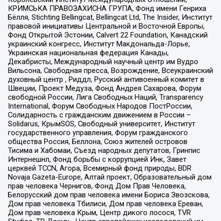
КРИМСЬКА ПРАВОЗАХИСНА ГРУПА, Фонд имени Генриха
Бёлля, Stichting Bellingcat, Bellingcat Ltd, The Insider, Институт
правовой инициативы Центральной и Восточной Европы,
Фонд Открытой Эстонии, Calvert 22 Foundation, Канадский
украинский конгресс, Институт Макдональда-Лорье,
Украинская национальная федерация Канады,
Декабристы, Международный научный центр им Вудро
Вильсона, Свободная пресса, Возрождение, Всеукраинский
духовный центр , Риддл, Русский антивоенный комитет в
Швеции, Проект Медуза, Фонд Андрея Сахарова, Форум
свободной России, Лига Свободных Наций, Transparеncy
International, Форум Свободных Народов ПостРоссии,
Солидарность с гражданским движением в России –
Solidarus, КрымSOS, Свободный университет, Институт
государственного управления, Форум гражданского
общества Россия, Беллона, Союз жителей островов
Тисима и Хабомаи, Съезд народных депутатов, Гринпис
Интернешнл, Фонд борьбы с коррупцией Инк, Завет
церквей TCCN, Агора, Всемирный фонд природы, BDR
Novaja Gazeta-Europe, Алтай проект, Образовательный дом
прав человека Чернигов, Фонд Дом Прав Человека,
Белорусский дом прав человека имени Бориса Звозскова,
Дом прав человека Тбилиси, Дом прав человека Ереван,
Дом прав человека Крым, Центр дикого лосося, TVR