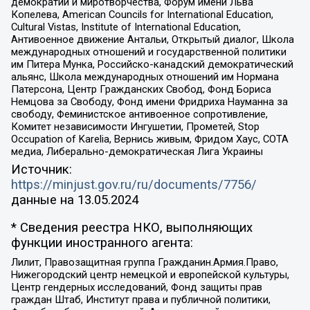
демократии и миротворчества, Форум имени Льва
Копелева, American Councils for International Education,
Cultural Vistas, Institute of International Education,
Антивоенное движение Антальи, Открытый диалог, Школа
международных отношений и государственной политики
им Питера Мунка, Российско-канадский демократический
альянс, Школа международных отношений им Нормана
Патерсона, Центр Гражданских Свобод, Фонд Бориса
Немцова за Свободу, Фонд имени Фридриха Науманна за
свободу, Феминистское антивоенное сопротивление,
Комитет независимости Ингушетии, Прометей, Stop
Occupation of Karelia, Вернись живым, Фридом Хаус, СОТА
медиа, Либерально-демократическая Лига Украины
Источник:
https://minjust.gov.ru/ru/documents/7756/
данные на
13.05.2024
* Сведения реестра НКО, выполняющих
функции иностранного агента:
Лилит, Правозащитная группа Гражданин.Армия.Право,
Нижегородский центр немецкой и европейской культуры,
Центр гендерных исследований, Фонд защиты прав
граждан Штаб, Институт права и публичной политики,