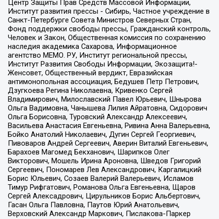
Центр Защиты Прав Средств Массовой Информации,
Институт развития прессы - Сибирь, Частное учреждение в
Санкт-Петербурге Совета Министров Северных Стран,
Фонд поддержки свободы прессы, Гражданский контроль,
Человек и Закон, Общественная комиссия по сохранению
наследия академика Сахарова, Информационное
агентство МЕМО. РУ, Институт региональной прессы,
Институт Развития Свободы Информации, Экозащита!-
Женсовет, Общественный вердикт, Евразийская
антимонопольная ассоциация, Бедушев Петр Петрович,
Дзугкоева Регина Николаевна, Кривенко Сергей
Владимирович, Милославский Павел Юрьевич, Шнырова
Ольга Вадимовна, Чанышева Лилия Айратовна, Сидорович
Ольга Борисовна, Туровский Александр Алексеевич,
Васильева Анастасия Евгеньевна, Ривина Анна Валерьевна,
Бойко Анатолий Николаевич, Дугин Сергей Георгиевич,
Пивоваров Андрей Сергеевич, Аверин Виталий Евгеньевич,
Барахоев Магомед Бекханович, Шарипков Олег
Викторович, Мошель Ирина Ароновна, Шведов Григорий
Сергеевич, Пономарев Лев Александрович, Каргалицкий
Борис Юльевич, Созаев Валерий Валерьевич, Исламов
Тимур Рифгатович, Романова Ольга Евгеньевна, Щаров
Сергей Алексадрович, Цирульников Борис Альбертович,
Гасан Ольга Павловна, Паутов Юрий Анатольевич,
Верховский Александр Маркович, Пислакова-Паркер