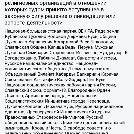
религиозных организаций в отношении
которых судом принято вступившее в
законную силу решение о ликвидации или
запрете деятельности:
Национал-большевистская партия, ВЕК РА, Рада земли
Кубанской Духовно Родовой Державы Русь, Община
Духовного Управления Асгардской Веси Беловодья,
Славянская Община Капища Веды Перуна, Мужская
Духовная Семинария Староверов-Инглингов, Нурджулар, К
Богодержавию, Таблиги Джамаат, Свидетели Иеговы,
Русское национальное единство, Национал-
социалистическое общество, Джамаат мувахидов,
Объединенный Вилайат Кабарды, Балкарии и Карачая,
Союз славян, Ат-Такфир Валь-Хиджра, Пит Буль,
Национал-социалистическая рабочая партия России,
Славянский союз, Формат-18, Благородный Орден
Дьявола, Армия воли народа, Национальная
Социалистическая Инициатива города Череповца,
Духовно-Родовая Держава Русь, Русское национальное
единство, Древнерусской Инглистической церкви
Православных Староверов-Инглингов, Русский
общенациональный союз, Движение против нелегальной
иммиграции, Кровь и Честь, О свободе совести и о
религиозных объединениях, Омская организация