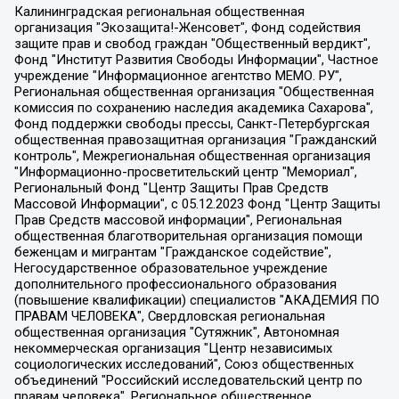
Калининградская региональная общественная организация "Экозащита!-Женсовет", Фонд содействия защите прав и свобод граждан "Общественный вердикт", Фонд "Институт Развития Свободы Информации", Частное учреждение "Информационное агентство МЕМО. РУ", Региональная общественная организация "Общественная комиссия по сохранению наследия академика Сахарова", Фонд поддержки свободы прессы, Санкт-Петербургская общественная правозащитная организация "Гражданский контроль", Межрегиональная общественная организация "Информационно-просветительский центр "Мемориал", Региональный Фонд "Центр Защиты Прав Средств Массовой Информации", с 05.12.2023 Фонд "Центр Защиты Прав Средств массовой информации", Региональная общественная благотворительная организация помощи беженцам и мигрантам "Гражданское содействие", Негосударственное образовательное учреждение дополнительного профессионального образования (повышение квалификации) специалистов "АКАДЕМИЯ ПО ПРАВАМ ЧЕЛОВЕКА", Свердловская региональная общественная организация "Сутяжник", Автономная некоммерческая организация "Центр независимых социологических исследований", Союз общественных объединений "Российский исследовательский центр по правам человека", Региональное общественное учреждение научно-информационный центр "МЕМОРИАЛ", Некоммерческая организация "Фонд защиты гласности", Автономная некоммерческая организация "Институт прав человека", Городская общественная организация "Екатеринбургское общество "МЕМОРИАЛ", Городская общественная организация "Рязанское историко-просветительское и правозащитное общество "Мемориал" (Рязанский Мемориал), Челябинский региональный орган общественной самодеятельности – женское общественное объединение "Женщины Евразии", Челябинский региональный орган общественной самодеятельности "Уральская правозащитная группа", Фонд содействия защите здоровья и социальной справедливости имени Андрея Рылькова, Автономная Некоммерческая Организация "Аналитический Центр Юрия Левады", Автономная некоммерческая организация социальной поддержки населения "Проект Апрель", Региональная общественная организация помощи женщинам и детям, находящимся в кризисной ситуации "Информационно-методический центр "Анна", Фонд содействия развитию массовых коммуникаций и правовому просвещению "Так-так-Так", Фонд содействия устойчивому развитию "Серебряная тайга", Свердловский региональный общественный фонд социальных проектов "Новое время", "Idel.Реалии", Кавказ.Реалии, Крым.Реалии, Телеканал Настоящее Время, Татаро-башкирская служба Радио Свобода (Azatliq Radiosi), Радио Свободная Европа/Радио Свобода (PCE/PC), "Сибирь.Реалии", "Фактограф", Благотворительный фонд помощи осужденным и их семьям, Автономная некоммерческая организация "Институт глобализации и социальных движений", Фонд "В защиту прав заключенных", Частное учреждение "Центр поддержки и содействия развитию средств массовой информации", Пензенский региональный общественный благотворительный фонд "Гражданский союз", "Север.Реалии", Некоммерческая организация Фонд "Правовая инициатива", Общество с ограниченной ответственностью "Радио Свободная Европа/Радио Свобода", Чешское информационное агентство "MEDIUM-ORIENT", Красноярская региональная общественная организация "Мы против СПИДа", Камалягин Денис Николаевич, Маркелов Сергей Евгеньевич, Пономарев Лев Александрович, Савицкая Людмила Алексеевна, Автономная некоммерческая организация "Центр по работе с проблемой насилия "НАСИЛИЮ.НЕТ", Межрегиональный профессиональный союз работников здравоохранения "Альянс врачей", Юридическое лицо, зарегистрированное в Латвийской Республике, SIA "Medusa Project" (регистрационный номер 40103797863, дата регистрации 10.06.2014), Некоммерческая организация "Фонд по борьбе с коррупцией", Автономная некоммерческая организация "Институт права и публичной политики", Баданин Роман Сергеевич, Гликин Максим Александрович, Железнова Мария Михайловна, Лукьянова Юлия Сергеевна, Маетная Елизавета Витальевна, Маняхин Петр Борисович, Чуракова Ольга Владимировна, Ярош Юлия Петровна, Юридическое лицо "The Insider SIA", зарегистрированное в Риге, Латвийская Республика (дата регистрации 26.06.2015), являющееся администратором доменного имени интернет-издания "The Insider SIA", https://theins.ru, Постернак Алексей Евгеньевич, Рубин Михаил Аркадьевич, Анин Роман Александрович, Юридическое лицо Istories fonds, зарегистрированное в Латвийской Республике (регистрационный номер 50008295751, дата регистрации 24.02.2020), Великовский Дмитрий Александрович, Долинина Ирина Николаевна, Мароховская Алеся Алексеевна, Шлейнов Роман Юрьевич, Шмагун Олеся Валентиновна, Общество с ограниченной ответственностью "Альтаир 2021", Общество с ограниченной ответственностью "Вега 2021", Общество с ограниченной ответственностью "Главный редактор 2021", Общество с ограниченной ответственностью "Ромашки монолит", Важенков Артем Валерьевич, Ивановская областная общественная организация "Центр гендерных исследований", Гурман Юрий Альбертович, Медиапроект "ОВД-Инфо", Егоров Владимир Владимирович, Жилинский Владимир Александрович, Общество с ограниченной ответственностью "ЗП", Иванова София Юрьевна, Карезина Инна Павловна, Кильтау Екатерина Викторовна, Петров Алексей Викторович, Пискунов Сергей Евгеньевич, Смирнов Сергей Сергеевич, Тихонов Михаил Сергеевич, Общество с ограниченной ответственностью "ЖУРНАЛИСТ-ИНОСТРАННЫЙ АГЕНТ", Арапова Галина Юрьевна, Вольтская Татьяна Анатольевна, Американская компания "Mason G.E.S. Anonymous Foundation" (США), являющаяся владельцем интернет-издания https://mnews.world/, Компания "Stichting Bellingcat", зарегистрированная в Нидерландах (дата регистрации 11.07.2018), Захаров Андрей Вячеславович, Клепиковская Екатерина Дмитриевна, Общество с ограниченной ответственностью "МЕМО", Перл Роман Александрович, Симонов Евгений Алексеевич, Соловьева Елена Анатольевна, Сотников Даниил Владимирович, Сурначева Елизавета Дмитриевна, Автономная некоммерческая организация по защите прав человека и информированию населения "Якутия – Наше Мнение", Общество с ограниченной ответственностью "Москоу диджитал медиа", с 26.01.2023 Общество с ограниченной ответственностью "Чайка Белые сады", Ветошкина Валерия Валерьевна, Заговора Максим Александрович, Межрегиональное общественное движение "Российская ЛГБТ - сеть", Оленичев Максим Владимирович, Павлов Иван Юрьевич, Скворцова Елена Сергеевна, Общество с ограниченной ответственностью "Как бы инагент", Кочетков Игорь Викторович, Общество с ограниченной ответственностью "Честные выборы", Еланчик Олег Александрович, Общество с ограниченной ответственностью "Нобелевский призыв", Гималова Регина Эмилевна, Григорьев Андрей Валерьевич, Григорьева Алина Александровна, Ассоциация по содействию защите прав призывников, альтернативнослужащих и военнослужащих "Правозащитная группа "Гражданин.Армия.Право", Хисамова Регина Фаритовна, Автономная некоммерческая организация по реализации социально-правовых программ "Лилит", Дальневосточное общественное движение "Маяк", Санкт-Петербургская ЛГБТ-инициативная группа "Выход", Инициативная группа ЛГБТ+ "Реверс", Алексеев Андрей Викторович, Бекбулатова Таисия Львовна, Беляев Иван Михайлович, Владыкина Елена Сергеевна, Гельман Марат Александрович, Никульшина Вероника Юрьевна, Толоконникова Надежда Андреевна, Шендерович Виктор Анатольевич, Общество с ограниченной ответственностью "Данное сообщение", Общество с ограниченной ответственностью Издательский дом "Новая глава", Айнбиндер Александра Александровна, Московский комьюнити-центр для ЛГБТ+инициатив, Благотворительный фонд развития филантропии, Deutsche Welle (Германия, Kurt-Schumacher-Strasse 3, 53113 Bonn), Борзунова Мария Михайловна, Воробьев Виктор Викторович, Голубева Анна Львовна, Константинова Алла Михайловна, Малкова Ирина Владимировна, Мурадов Мурад Абдулгалимович, Осетинская Елизавета Николаевна, Понасенков Евгений Николаевич, Ганапольский Матвей Юрьевич, Киселев Евгений Алексеевич, Борухович Ирина Григорьевна, Дремин Иван Тимофеевич, Дубровский Дмитрий Викторович, Красноярская региональная общественная организация поддержки и развития альтернативных образовательных технологий и межкультурных коммуникаций "ИНТЕРРА", Маяковская Екатерина Алексеевна, Фейгин Марк Захарович, Филимонов Андрей Викторович, Дзугкоева Регина Николаевна, Доброхотов Роман Александрович, Дудь Юрий Александрович, Елкин Сергей Владимирович, Кругликов Кирилл Игоревич, Сабунаева Мария Леонидовна, Семенов Алексей Владимирович, Шаинян Карен Багратович, Шульман Екатерина Михайловна, Асафьев Артур Валерьевич, Вахштайн Виктор Семенович, Венедиктов Алексей Алексеевич, Лушникова Екатерина Евгеньевна, Волков Леонид Михайлович, Невзоров Александр Глебович, Пархоменко Сергей Борисович, Сироткин Ярослав Николаевич, Кара-Мурза Владимир Владимирович, Баранова Наталья Владимировна, Гозман Леонид Яковлевич, Кагарлицкий Борис Юльевич, Климарев Михаил Валерьевич, Милов Владимир Станиславович, Автономная некоммерческая организация Краснодарский центр современного искусства "Типография", Моргенштерн Алишер Тагирович, Соболь Любовь Эдуардовна, Общество с ограниченной ответственностью "ЛИЗА НОРМ", Каспаров Гарри Кимович, Ходорковский Михаил Борисович, Общество с ограниченной ответственностью "Апрельские тезисы", Данилович Ирина Брониславовна, Кашин Олег Владимирович, Петров Николай Владимирович, Пивоваров Алексей Владимирович, Соколов Михаил Владимирович, Цветкова Юлия Владимировна, Чичваркин Евгений Александрович, Комитет против пыток/Команда против пыток, Общество с ограниченной ответственностью "Первый научный", Общество с ограниченной ответственностью "Вертолет и ко", Белоцерковская Вероника Борисовна, Кац Максим Евгеньевич, Лазарева Татьяна Юрьевна, Шаведдинов Руслан Табризович, Яшин Илья Валерьевич, Общество с ограниченной ответственностью "Иноагент ААВ", Алешковский Дмитрий Петрович, Альбац Евгения Марковна, Быков Дмитрий Львович, Галямина Юлия Евгеньевна, Лойко Сергей Леонидович, Мартынов Кирилл Константинович, Медведев Сергей Александрович, Крашенинников Федор Геннадиевич, Гордеева Катерина Вл