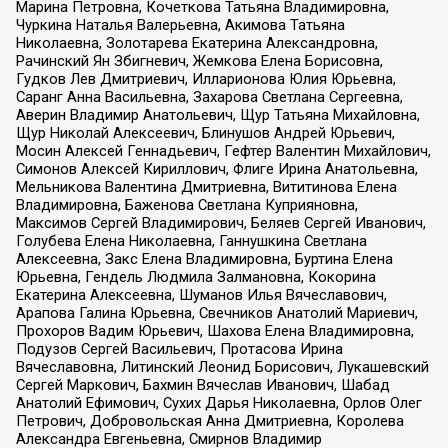
Марина Петровна, Кочеткова Татьяна Владимировна,
Чуркина Наталья Валерьевна, Акимова Татьяна
Николаевна, Золотарева Екатерина Александровна,
Рачинский Ян Збигневич, Жемкова Елена Борисовна,
Гудков Лев Дмитриевич, Илларионова Юлия Юрьевна,
Саранг Анна Васильевна, Захарова Светлана Сергеевна,
Аверин Владимир Анатольевич, Щур Татьяна Михайловна,
Щур Николай Алексеевич, Блинушов Андрей Юрьевич,
Мосин Алексей Геннадьевич, Гефтер Валентин Михайлович,
Симонов Алексей Кириллович, Флиге Ирина Анатольевна,
Мельникова Валентина Дмитриевна, Вититинова Елена
Владимировна, Баженова Светлана Куприяновна,
Максимов Сергей Владимирович, Беляев Сергей Иванович,
Голубева Елена Николаевна, Ганнушкина Светлана
Алексеевна, Закс Елена Владимировна, Буртина Елена
Юрьевна, Гендель Людмила Залмановна, Кокорина
Екатерина Алексеевна, Шуманов Илья Вячеславович,
Арапова Галина Юрьевна, Свечников Анатолий Мариевич,
Прохоров Вадим Юрьевич, Шахова Елена Владимировна,
Подузов Сергей Васильевич, Протасова Ирина
Вячеславовна, Литинский Леонид Борисович, Лукашевский
Сергей Маркович, Бахмин Вячеслав Иванович, Шабад
Анатолий Ефимович, Сухих Дарья Николаевна, Орлов Олег
Петрович, Добровольская Анна Дмитриевна, Королева
Александра Евгеньевна, Смирнов Владимир