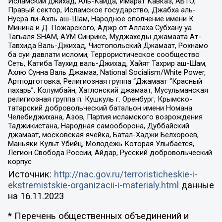
Исламский джихад, Аль-Каида, Имарат Кавказ, АБТО,
Правый сектор, Исламское государство, Джабха аль-
Нусра ли-Ахль аш-Шам, Народное ополчение имени К.
Минина и Д. Пожарского, Аджр от Аллаха Субхану уа
Тагьаля SHAM, АУМ Синрике, Муджахеды джамаата Ат-
Тавхида Валь-Джихад, Чистопольский Джамаат, Рохнамо
ба суи давлати исломи, Террористическое сообщество
Сеть, Катиба Таухид валь-Джихад, Хайят Тахрир аш-Шам,
Ахлю Сунна Валь Джамаа, National Socialism/White Power,
Артподготовка, Религиозная группа “Джамаат “Красный
пахарь”, Колумбайн, Хатлонский джамаат, Мусульманская
религиозная группа п. Кушкуль г. Оренбург, Крымско-
татарский добровольческий батальон имени Номана
Челебиджихана, Азов, Партия исламского возрождения
Таджикистана, Народная самооборона, Дуббайский
джамаат, московская ячейка, Батал-Хаджи Белхороев,
Маньяки Культ Убийц, Молодёжь Которая Улыбается,
Легион Свобода России, Айдар, Русский добровольческий
корпус
Источник:
http://nac.gov.ru/terroristicheskie-i-
ekstremistskie-organizacii-i-materialy.html
данные
на
16.11.2023
* Перечень общественных объединений и