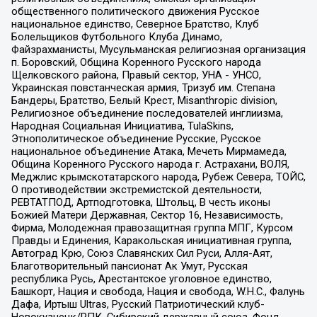
общественного политического движения Русское
национальное единство, Северное Братство, Клуб
Болельщиков Футбольного Клуба Динамо,
Файзрахманисты, Мусульманская религиозная организация
п. Боровский, Община Коренного Русского народа
Щелковского района, Правый сектор, УНА - УНСО,
Украинская повстанческая армия, Тризуб им. Степана
Бандеры, Братство, Белый Крест, Misanthropic division,
Религиозное объединение последователей инглиизма,
Народная Социальная Инициатива, TulaSkins,
Этнополитическое объединение Русские, Русское
национальное объединение Атака, Мечеть Мирмамеда,
Община Коренного Русского народа г. Астрахани, ВОЛЯ,
Меджлис крымскотатарского народа, Рубеж Севера, ТОЙС,
О противодействии экстремистской деятельности,
РЕВТАТПОД, Артподготовка, Штольц, В честь иконы
Божией Матери Державная, Сектор 16, Независимость,
Фирма, Молодежная правозащитная группа МПГ, Курсом
Правды и Единения, Каракольская инициативная группа,
Автоград Крю, Союз Славянских Сил Руси, Алля-Аят,
Благотворительный пансионат Ак Умут, Русская
республика Русь, Арестантское уголовное единство,
Башкорт, Нация и свобода, Нация и свобода, W.H.С., Фалунь
Дафа, Иртыш Ultras, Русский Патриотический клуб-
Новокузнецк/РПК, Сибирский державный союз, Фонд