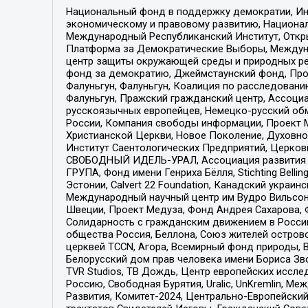
Национальный фонд в поддержку демократии, Ин
экономическому и правовому развитию, Национ
Международный Республиканский Институт, Откры
Платформа за Демократические Выборы, Междуна
центр защиты окружающей среды и природных ресу
фонд за демократию, Джеймстаунский фонд, Прож
Фалуньгун, Фалуньгун, Коалиция по расследован
Фалуньгун, Пражский гражданский центр, Ассоци
русскоязычных европейцев, Немецко-русский об
России, Компания свободы информации, Проект М
Христианской Церкви, Новое Поколение, Духовн
Институт Саентологических Предприятий, Церков
СВОБОДНЫЙ ИДЕЛЬ-УРАЛ, Ассоциация развития ж
ГРУПА, Фонд имени Генриха Бёлля, Stichting Bellin
Эстонии, Calvert 22 Foundation, Канадский укра
Международный научный центр им Вудро Вильсона
Швеции, Проект Медуза, Фонд Андрея Сахарова, Ф
Солидарность с гражданским движением в России 
общества Россия, Беллона, Союз жителей острово
церквей TCCN, Агора, Всемирный фонд природы, B
Белорусский дом прав человека имени Бориса Зво
TVR Studios, ТВ Дождь, Центр европейских иссл
Россию, Свободная Бурятия, Uralic, UnKremlin, 
Развития, Комитет-2024, Центрально-Европейски