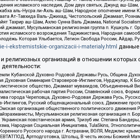
ения исламского наследия, Дом двух святых, Джунд аш-Шам, 
жабха аль-Нусра ли-Ахль аш-Шам, Народное ополчение имени К.
ата Ат-Тавхида Валь-Джихад, Чистопольский Джамаат, Рохнам
ят Тахрир аш-Шам, Ахлю Сунна Валь Джамаа, National Socialism
ий джамаат, Мусульманская религиозная группа п. Кушкуль г. 
ртия исламского возрождения Таджикистана, Народная самооб
олодёжь Которая Улыбается, Легион Свобода России, Айдар, Р
ie-i-ekstremistskie-organizacii-i-materialy.html
данные
и религиозных организаций в отношении которых 
 деятельности:
земли Кубанской Духовно Родовой Державы Русь, Община Духо
 Духовная Семинария Староверов-Инглингов, Нурджулар, К Бо
листическое общество, Джамаат мувахидов, Объединенный Вил
иалистическая рабочая партия России, Славянский союз, Форма
ива города Череповца, Духовно-Родовая Держава Русь, Русск
-Инглингов, Русский общенациональный союз, Движение против
 Омская организация общественного политического движения Р
йзрахманисты, Мусульманская религиозная организация п. Бо
краинская повстанческая армия, Тризуб им. Степана Бандеры, Бр
зма, Народная Социальная Инициатива, TulaSkins, Этнополитич
оренного Русского народа г. Астрахани, ВОЛЯ, Меджлис крымс
РЕВТАТПОД, Артподготовка, Штольц, В честь иконы Божией Мате