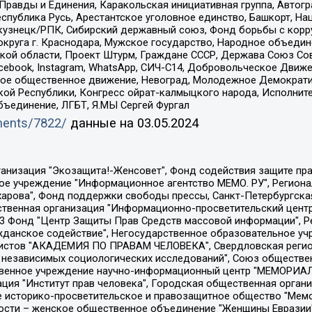
равды и Единения, Каракольская инициативная группа, Автогра
спублика Русь, Арестантское уголовное единство, Башкорт, Наци
окузнецк/РПК, Сибирский державный союз, Фонд борьбы с кор
округа г. Краснодара, Мужское государство, Народное объедин
ой области, Проект Штурм, Граждане СССР, Держава Союз Сов
Facebook, Instagram, WhatsApp, СИЧ-С14, Добровольческое Движ
ское общественное движение, Невоград, Молодежное Демократ
ой Республики, Конгресс ойрат-калмыцкого народа, Исполнит
бъединение, ЛГБТ, Я.МЫ Сергей Фургал
uments/7822/
данные на
03.05.2024
Общество с ограниченной ответственностью "Радио Свободная Европа/Радио Свобода", Чешское информационное агентство "MEDIUM-ORIENT", Красноярская региональная общественная организация "Мы против СПИДа", Камалягин Денис Николаевич, Маркелов Сергей Евгеньевич, Пономарев Лев Александрович, Савицкая Людмила Алексеевна, Автономная некоммерческая организация "Центр по работе с проблемой насилия "НАСИЛИЮ.НЕТ", Межрегиональный профессиональный союз работников здравоохранения "Альянс врачей", Юридическое лицо, зарегистрированное в Латвийской Республике, SIA "Medusa Project" (регистрационный номер 40103797863, дата регистрации 10.06.2014), Некоммерческая организация "Фонд по борьбе с коррупцией", Автономная некоммерческая организация "Институт права и публичной политики", Баданин Роман Сергеевич, Гликин Максим Александрович, Железнова Мария Михайловна, Лукьянова Юлия Сергеевна, Маетная Елизавета Витальевна, Маняхин Петр Борисович, Чуракова Ольга Владимировна, Ярош Юлия Петровна, Юридическое лицо "The Insider SIA", зарегистрированное в Риге, Латвийская Республика (дата регистрации 26.06.2015), являющееся администратором доменного имени интернет-издания "The Insider SIA", https://theins.ru, Постернак Алексей Евгеньевич, Рубин Михаил Аркадьевич, Анин Роман Александрович, Юридическое лицо Istories fonds, зарегистрированное в Латвийской Республике (регистрационный номер 50008295751, дата регистрации 24.02.2020), Великовский Дмитрий Александрович, Долинина Ирина Николаевна, Мароховская Алеся Алексеевна, Шлейнов Роман Юрьевич, Шмагун Олеся Валентиновна, Общество с ограниченной ответственностью "Альтаир 2021", Общество с ограниченной ответственностью "Вега 2021", Общество с ограниченной ответственностью "Главный редактор 2021", Общество с ограниченной ответственностью "Ромашки монолит", Важенков Артем Валерьевич, Ивановская областная общественная организация "Центр гендерных исследований", Гурман Юрий Альбертович, Медиапроект "ОВД-Инфо", Егоров Владимир Владимирович, Жилинский Владимир Александрович, Общество с ограниченной ответственностью "ЗП", Иванова София Юрьевна, Карезина Инна Павловна, Кильтау Екатерина Викторовна, Петров Алексей Викторович, Пискунов Сергей Евгеньевич, Смирнов Сергей Сергеевич, Тихонов Михаил Сергеевич, Общество с ограниченной ответственностью "ЖУРНАЛИСТ-ИНОСТРАННЫЙ АГЕНТ", Арапова Галина Юрьевна, Вольтская Татьяна Анатольевна, Американская компания "Mason G.E.S. Anonymous Foundation" (США), являющаяся владельцем интернет-издания https://mnews.world/, Компания "Stichting Bellingcat", зарегистрированная в Нидерландах (дата регистрации 11.07.2018), Захаров Андрей Вячеславович, Клепиковская Екатерина Дмитриевна, Общество с ограниченной ответственностью "МЕМО", Перл Роман Александрович, Симонов Евгений Алексеевич, Соловьева Елена Анатольевна, Сотников Даниил Владимирович, Сурначева Елизавета Дмитриевна, Автономная некоммерческая организация по защите прав человека и информированию населения "Якутия – Наше Мнение", Общество с ограниченной ответственностью "Москоу диджитал медиа", с 26.01.2023 Общество с ограниченной ответственностью "Чайка Белые сады", Ветошкина Валерия Валерьевна, Заговора Максим Александрович, Межрегиональное общественное движение "Российская ЛГБТ - сеть", Оленичев Максим Владимирович, Павлов Иван Юрьевич, Скворцова Елена Сергеевна, Общество с ограниченной ответственностью "Как бы инагент", Кочетков Игорь Викторович, Общество с ограниченной ответственностью "Честные выборы", Еланчик Олег Александрович, Общество с ограниченной ответственностью "Нобелевский призыв", Гималова Регина Эмилевна, Григорьев Андрей Валерьевич, Григорьева Алина Александровна, Ассоциация по содействию защите прав призывников, альтернативнослужащих и военнослужащих "Правозащитная группа "Гражданин.Армия.Право", Хисамова Регина Фаритовна, Автономная некоммерческая организация по реализа