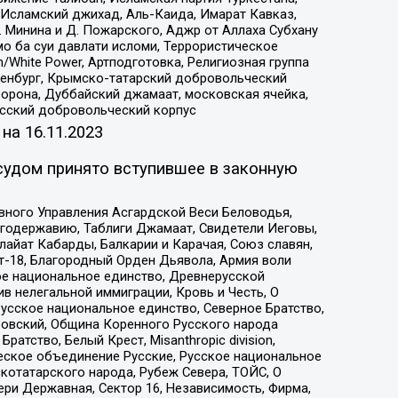
Исламский джихад, Аль-Каида, Имарат Кавказ,
 Минина и Д. Пожарского, Аджр от Аллаха Субхану
о ба суи давлати исломи, Террористическое
/White Power, Артподготовка, Религиозная группа
Оренбург, Крымско-татарский добровольческий
орона, Дуббайский джамаат, московская ячейка,
усский добровольческий корпус
 на
16.11.2023
судом принято вступившее в законную
вного Управления Асгардской Веси Беловодья,
годержавию, Таблиги Джамаат, Свидетели Иеговы,
айат Кабарды, Балкарии и Карачая, Союз славян,
т-18, Благородный Орден Дьявола, Армия воли
ое национальное единство, Древнерусской
 нелегальной иммиграции, Кровь и Честь, О
усское национальное единство, Северное Братство,
ровский, Община Коренного Русского народа
атство, Белый Крест, Misanthropic division,
еское объединение Русские, Русское национальное
котатарского народа, Рубеж Севера, ТОЙС, О
ри Державная, Сектор 16, Независимость, Фирма,