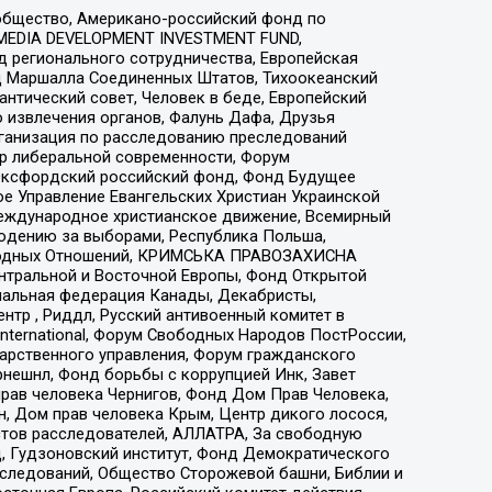
общество, Американо-российский фонд по
 MEDIA DEVELOPMENT INVESTMENT FUND,
 регионального сотрудничества, Европейская
 Маршалла Соединенных Штатов, Тихоокеанский
нтический совет, Человек в беде, Европейский
 извлечения органов, Фалунь Дафа, Друзья
рганизация по расследованию преследований
тр либеральной современности, Форум
 Оксфордский российский фонд, Фонд Будущее
е Управление Евангельских Христиан Украинской
еждународное христианское движение, Всемирный
людению за выборами, Республика Польша,
народных Отношений, КРИМСЬКА ПРАВОЗАХИСНА
ы Центральной и Восточной Европы, Фонд Открытой
иональная федерация Канады, Декабристы,
тр , Риддл, Русский антивоенный комитет в
nternational, Форум Свободных Народов ПостРоссии,
дарственного управления, Форум гражданского
рнешнл, Фонд борьбы с коррупцией Инк, Завет
прав человека Чернигов, Фонд Дом Прав Человека,
н, Дом прав человека Крым, Центр дикого лосося,
стов расследователей, АЛЛАТРА, За свободную
д, Гудзоновский институт, Фонд Демократического
сследований, Общество Сторожевой башни, Библии и