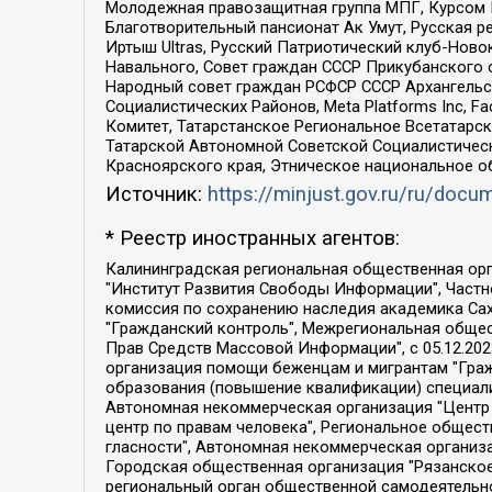
Молодежная правозащитная группа МПГ, Курсом П
Благотворительный пансионат Ак Умут, Русская ре
Иртыш Ultras, Русский Патриотический клуб-Нов
Навального, Совет граждан СССР Прикубанского 
Народный совет граждан РСФСР СССР Архангельск
Социалистических Районов, Meta Platforms Inc, 
Комитет, Татарстанское Региональное Всетатар
Татарской Автономной Советской Социалистическ
Красноярского края, Этническое национальное о
Источник:
https://minjust.gov.ru/ru/doc
* Реестр иностранных агентов:
Калининградская региональная общественная организация "Экозащита!-Женсовет", Фонд содействия защите прав и свобод граждан "Общественный вердикт", Фонд "Институт Развития Свободы Информации", Частное учреждение "Информационное агентство МЕМО. РУ", Региональная общественная организация "Общественная комиссия по сохранению наследия академика Сахарова", Фонд поддержки свободы прессы, Санкт-Петербургская общественная правозащитная организация "Гражданский контроль", Межрегиональная общественная организация "Информационно-просветительский центр "Мемориал", Региональный Фонд "Центр Защиты Прав Средств Массовой Информации", с 05.12.2023 Фонд "Центр Защиты Прав Средств массовой информации", Региональная общественная благотворительная организация помощи беженцам и мигрантам "Гражданское содействие", Негосударственное образовательное учреждение дополнительного профессионального образования (повышение квалификации) специалистов "АКАДЕМИЯ ПО ПРАВАМ ЧЕЛОВЕКА", Свердловская региональная общественная организация "Сутяжник", Автономная некоммерческая организация "Центр независимых социологических исследований", Союз общественных объединений "Российский исследовательский центр по правам человека", Региональное общественное учреждение научно-информационный центр "МЕМОРИАЛ", Некоммерческая организация "Фонд защиты гласности", Автономная некоммерческая организация "Институт прав человека", Городская общественная организация "Екатеринбургское общество "МЕМОРИАЛ", Городская общественная организация "Рязанское историко-просветительское и правозащитное общество "Мемориал" (Рязанский Мемориал), Челябинский региональный орган общественной самодеятельности – женское общественное объединение "Женщины Евразии", Челябинский региональный орган общественной самодеятельности "Уральская правозащитная группа", Фонд содействия защите здоровья и социальной справедливости имени Андрея Рылькова, Автономная Некоммерческая Организация "Аналитический Центр Юрия Левады", Автономная некоммерческая организация социальной поддержки населения "Проект Апрель", Региональная общественная организация помощи женщинам и детям, находящимся в кризисной ситуации "Информационно-методический центр "Анна", Фонд содействия развитию массовых коммуникаций и правовому просвещению "Так-так-Так", Фонд содействия устойчивому развитию "Серебряная тайга", Свердловский региональный общественный фонд социальных проектов "Новое время", "Idel.Реалии", Кавказ.Реалии, Крым.Реалии, Телеканал Настоящее Время, Татаро-башкирская служба Радио Свобода (Azatliq Radiosi), Радио Свободная Европа/Радио Свобода (PCE/PC), "Сибирь.Реалии", "Фактограф", Благотворительный фонд помощи осужденным и их семьям, Автономная некоммерческая организация "Институт глобализации и социальных движений", Фонд "В защиту прав заключенных", Частное учреждение "Центр поддержки и содействия развитию средств массовой информации", Пензенский региональный общественный благотворительный фонд "Гражданский союз", "Север.Реалии", Некоммерческая организация Фонд "Правовая инициатива", 