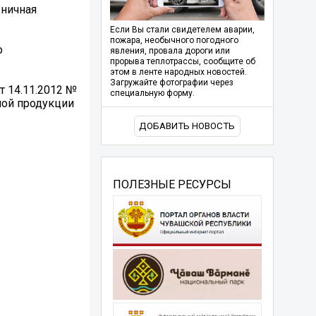
зничная
Если Вы стали свидетелем аварии,
пожара, необычного погодного
о
явления, провала дороги или
прорыва теплотрассы, сообщите об
этом в ленте народных новостей.
Загружайте фотографии через
т 14.11.2012 №
специальную форму.
ной продукции
ДОБАВИТЬ НОВОСТЬ
ПОЛЕЗНЫЕ РЕСУРСЫ