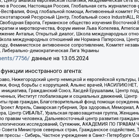
, Центр анализа европейской политики, Академическая сеть Во
ю в России, Настоящая Россия, Глобальная сеть журналистов
естфалия, Фонд глобальной помощи, Антивоенный комитет России,
татарский Ресурсный Центр, Глобальный союз IndustriALL, Russi
 Свободная Европа, Германское общество изучения Восточной 
и и миротворчества, Форум имени Льва Копелева, American Counci
ое движение Антальи, Открытый диалог, Школа международных отн
Школа международных отношений им Нормана Патерсона, Центр
ду, Феминистское антивоенное сопротивление, Комитет независ
а, Либерально-демократическая Лига Украины
uments/7756/
данные на
13.05.2024
функции иностранного агента:
раво, Нижегородский центр немецкой и европейской культуры,
тики, Фонд борьбы с коррупцией, Альянс врачей, НАСИЛИЮ.НЕТ,
я инициатива, Гражданский Союз, Хасдей Ерушалаим, Центр по
юченных, Институт глобализации и социальных движений, Цент
ты прав граждан, Благотворительный фонд помощи осужденным
а, Проект Апрель, Самарская губерния, Эра здоровья, Мемориал
ера, Центр СИБАЛЬТ, Уральская правозащитная группа, Женщины
по правам человека, Дальневосточный центр развития гражданс
ологических исследований, Сутяжник, АКАДЕМИЯ ПО ПРАВАМ Ч
е Совета Министров северных стран, Гражданское содействие,
я прессы - Сибирь, Частное учреждение в Санкт-Петербурге С