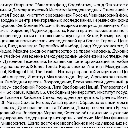
ститут Открытое Общество Фонд Содействия, Фонд Открытое 
альный Демократический Институт Международных Отношений,
тая Россия, Институт современной России, Черноморский фонд
родный центр электоральных исследований, Германский фонд
рсов, Свободная Россия, Всемирный конгресс украинцев, Атла
ект Хармони, Родники дракона, Врачи против насильственного
ию преследования в отношении Фалуньгун в Китае, Всемирная о
ация школ политических исследований при Совете Европы, Цен
мен, Бард колледж, Европейский выбор, Фонд Ходорковского,
едиа, Международное партнерство за права человека, Духовно
ое Учебное Заведение Международный Библейский Колледж, М
ь Духовной Технологии, Европейская сеть организаций по наб
урналистики, IStories fonds, Королевский Институт Между
gcat, Bellingcat Ltd, The Insider, Институт правовой инициатив
инский конгресс, Институт Макдональда-Лорье, Украинская нац
, Свободная пресса, Возрождение, Всеукраинский духовный цен
орум свободной России, Лига Свободных Наций, Transparеncy I
– Solidarus, КрымSOS, Свободный университет, Институт госу
в Тисима и Хабомаи, Съезд народных депутатов, Гринпис Инте
DR Novaja Gazeta-Europe, Алтай проект, Образовательный дом 
зскова, Дом прав человека Тбилиси, Дом прав человека Ерева
едований им Вилфрида Мартенса, Сетевое объединение журнали
Международная федерация транспортных рабочих, ИстЧам Финлан
й университет, Центр восточноевропейских и международных и