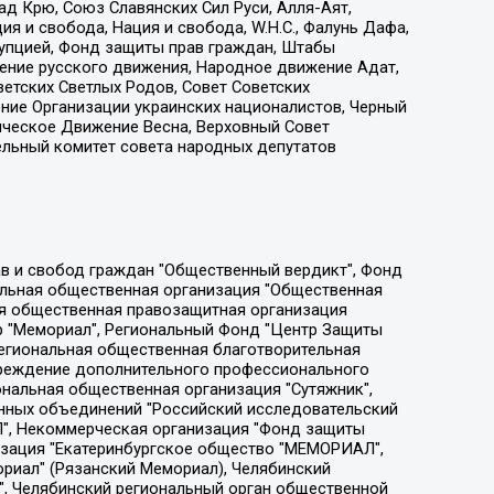
д Крю, Союз Славянских Сил Руси, Алля-Аят,
я и свобода, Нация и свобода, W.H.С., Фалунь Дафа,
рупцией, Фонд защиты прав граждан, Штабы
ение русского движения, Народное движение Адат,
етских Светлых Родов, Совет Советских
ение Организации украинских националистов, Черный
ическое Движение Весна, Верховный Совет
ельный комитет совета народных депутатов
ции социально-правовых программ "Лилит", Дальневосточное общественное движение "Маяк", Санкт-Петербургская ЛГБТ-инициативная группа "Выход", Инициативная группа ЛГБТ+ "Реверс", Алексеев Андрей Викторович, Бекбулатова Таисия Львовна, Беляев Иван Михайлович, Владыкина Елена Сергеевна, Гельман Марат Александрович, Никульшина Вероника Юрьевна, Толоконникова Надежда Андреевна, Шендерович Виктор Анатольевич, Общество с ограниченной ответственностью "Данное сообщение", Общество с ограниченной ответственностью Издательский дом "Новая глава", Айнбиндер Александра Александровна, Московский комьюнити-центр для ЛГБТ+инициатив, Благотворительный фонд развития филантропии, Deutsche Welle (Германия, Kurt-Schumacher-Strasse 3, 53113 Bonn), Борзунова Мария Михайловна, Воробьев Виктор Викторович, Голубева Анна Львовна, Константинова Алла Михайловна, Малкова Ирина Владимировна, Мурадов Мурад Абдулгалимович, Осетинская Елизавета Николаевна, Понасенков Евгений Николаевич, Ганапольский Матвей Юрьевич, Киселев Евгений Алексеевич, Борухович Ирина Григорьевна, Дремин Иван Тимофеевич, Дубровский Дмитрий Викторович, Красноярская региональная общественная организация поддержки и развития альтернативных образовательных технологий и межкультурных коммуникаций "ИНТЕРРА", Маяковская Екатерина Алексеевна, Фейгин Марк Захарович, Филимонов Андрей Викторович, Дзугкоева Регина Николаевна, Доброхотов Роман Александрович, Дудь Юрий Александрович, Елкин Сергей Владимирович, Кругликов Кирилл Игоревич, Сабунаева Мария Леонидовна, Семенов Алексей Владимирович, Шаинян Карен Багратович, Шульман Екатерина Михайловна, Асафьев Артур Валерьевич, Вахштайн Виктор Семенович, Венедиктов Алексей Алексеевич, Лушникова Екатерина Евгеньевна, Волков Леонид Михайлович, Невзоров Александр Глебович, Пархоменко Сергей Борисович, Сироткин Ярослав Николаевич, Кара-Мурза Владимир Владимирович, Баранова Наталья Владимировна, Гозман Леонид Яковлевич, Кагарлицкий Борис Юльевич, Климарев Михаил Валерьевич, Милов Владимир Станиславович, Автономная некоммерческая организация Краснодарский центр современного искусства "Типография", Моргенштерн Алишер Тагирович, Соболь Любовь Эдуардовна, Общество с ограниченной ответственностью "ЛИЗА НОРМ", Каспаров Гарри Кимович, Ходорковский Михаил Борисович, Общество с ограниченной ответственностью "Апрельские тезисы", Данилович Ирина Брониславовна, Кашин Олег Владимирович, Петров Николай Владимирович, Пивоваров Алексей Владимирович, Соколов Михаил Владимирович, Цветкова Юлия Владимировна, Чичваркин Евгений Александрович, Комитет против пыток/Команда против пыток, Общество с ограниченной ответственностью "Первый научный", Общество с ограниченной ответственностью "Вертолет и ко", Белоцерковская Вероника Борисовна, Кац Максим Евгеньевич, Лазарева Татьяна Юрьевна, Шаведдинов Руслан Табризович, Яшин Илья Валерьевич, Общество с ограниченной ответственностью "Иноагент ААВ", Алешковский Дмитрий Петрович, Альбац Евгения Марковна, Быков Дмитрий Львович, Галямина Юлия Евгеньевна, Лойко Сергей Леонидович, Мартынов Кирилл Константинович, Медведев Сергей Александрович, Крашенинников Федор Геннадиевич, Гордеева Катерина Вл