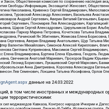
 и Закон, Общественная комиссия по сохранению наследия ак
звития Свободы Информации, Экозащита!-Женсовет, Общественн
Регина Николаевна, Кривенко Сергей Владимирович, Милославс
совна, Туровский Александр Алексеевич, Васильева Анастасия
Пивоваров Андрей Сергеевич, Аверин Виталий Евгеньевич, Бара
горий Сергеевич, Пономарев Лев Александрович, Каргалицкий 
ньевна, Щаров Сергей Алексадрович, Цирульников Борис Альбер
ислакова-Паркер Марина Петровна, Кочеткова Татьяна Владими
сандровна, Рачинский Ян Збигневич, Жемкова Елена Борисовна,
лана Сергеевна, Аверин Владимир Анатольевич, Щур Татьяна М
фтер Валентин Михайлович, Симонов Алексей Кириллович, Флиг
женова Светлана Куприяновна, Максимов Сергей Владимирович, 
кс Елена Владимировна, Буртина Елена Юрьевна, Гендель Людм
евна, Свечников Анатолий Мариевич, Прохоров Вадим Юрьевич
инский Леонид Борисович, Лукашевский Сергей Маркович, Бахм
Добровольская Анна Дмитриевна, Королева Александра Евгенье
евинсон Лев Семенович, Локшина Татьяна Иосифовна, Орлов Ол
ignAgent.aspx
данные на
24.03.2022
ций, в том числе иностранных и международных ор
ции террористическими:
ил моджахедов Кавказа, Конгресс народов Ичкерии и Дагеста
ламского освобождения, Лашкар-И-Тайба, Исламская группа, Дв