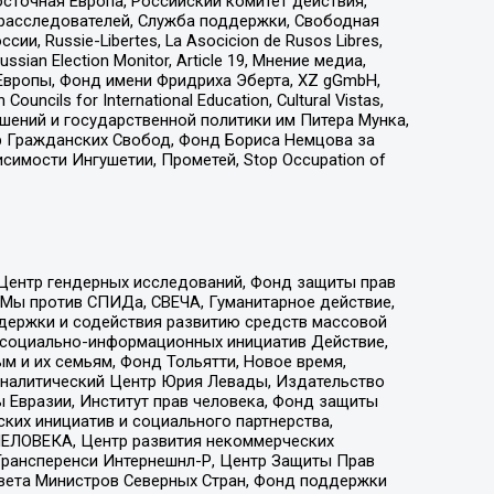
сточная Европа, Российский комитет действия,
-расследователей, Служба поддержки, Свободная
 Russie-Libertes, La Asocicion de Rusos Libres,
an Election Monitor, Article 19, Мнение медиа,
Европы, Фонд имени Фридриха Эберта, XZ gGmbH,
ls for International Education, Cultural Vistas,
ошений и государственной политики им Питера Мунка,
 Гражданских Свобод, Фонд Бориса Немцова за
имости Ингушетии, Прометей, Stop Occupation of
 Центр гендерных исследований, Фонд защиты прав
 Мы против СПИДа, СВЕЧА, Гуманитарное действие,
ддержки и содействия развитию средств массовой
р социально-информационных инициатив Действие,
 и их семьям, Фонд Тольятти, Новое время,
, Аналитический Центр Юрия Левады, Издательство
 Евразии, Институт прав человека, Фонд защиты
ких инициатив и социального партнерства,
ЕЛОВЕКА, Центр развития некоммерческих
 Трансперенси Интернешнл-Р, Центр Защиты Прав
овета Министров Северных Стран, Фонд поддержки