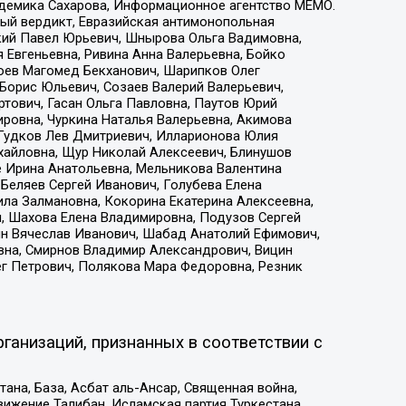
адемика Сахарова, Информационное агентство МЕМО.
ый вердикт, Евразийская антимонопольная
кий Павел Юрьевич, Шнырова Ольга Вадимовна,
 Евгеньевна, Ривина Анна Валерьевна, Бойко
хоев Магомед Бекханович, Шарипков Олег
Борис Юльевич, Созаев Валерий Валерьевич,
тович, Гасан Ольга Павловна, Паутов Юрий
ровна, Чуркина Наталья Валерьевна, Акимова
 Гудков Лев Дмитриевич, Илларионова Юлия
ихайловна, Щур Николай Алексеевич, Блинушов
е Ирина Анатольевна, Мельникова Валентина
Беляев Сергей Иванович, Голубева Елена
ила Залмановна, Кокорина Екатерина Алексеевна,
, Шахова Елена Владимировна, Подузов Сергей
ин Вячеслав Иванович, Шабад Анатолий Ефимович,
вна, Смирнов Владимир Александрович, Вицин
ег Петрович, Полякова Мара Федоровна, Резник
ганизаций, признанных в соответствии с
на, База, Асбат аль-Ансар, Священная война,
ижение Талибан, Исламская партия Туркестана,