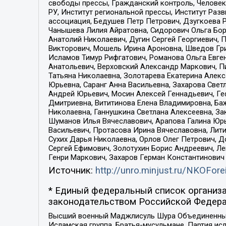
свободы прессы, Гражданский контроль, Человек
РУ, Институт региональной прессы, Институт Ра
ассоциация, Бедушев Петр Петрович, Дзугкоева 
Чанышева Лилия Айратовна, Сидорович Ольга Бори
Анатолий Николаевич, Дугин Сергей Георгиевич, 
Викторович, Мошель Ирина Ароновна, Шведов Гри
Исламов Тимур Рифгатович, Романова Ольга Евге
Анатольевич, Верховский Александр Маркович, П
Татьяна Николаевна, Золотарева Екатерина Алек
Юрьевна, Саранг Анна Васильевна, Захарова Свет
Андрей Юрьевич, Мосин Алексей Геннадьевич, Ге
Дмитриевна, Вититинова Елена Владимировна, Ба
Николаевна, Ганнушкина Светлана Алексеевна, За
Шуманов Илья Вячеславович, Арапова Галина Юрь
Васильевич, Протасова Ирина Вячеславовна, Лит
Сухих Дарья Николаевна, Орлов Олег Петрович, 
Сергей Ефимович, Золотухин Борис Андреевич, Л
Генри Маркович, Захаров Герман Константинович
Источник:
http://unro.minjust.ru/NKOFore
* Единый федеральный список организа
законодательством Российской Федера
Высший военный Маджлисуль Шура Объединенных с
Исламская группа, Братья-мусульмане, Партия ис