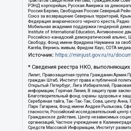
трактатов Свидетелей Иеговы, Гражданский Совет
РЭНД корпорейшн, Русская Америка за демократи
Россия Берлин, Свободная Россия Северный Рейн-В
Союз за возвращение Северных территорий, Крымско
Федерация анархического черного креста, Радио
Мобильная академия поддержки гендерной демократи
Institute of International Education, Антивоенн
Российско-канадский демократический альянс, 
Свободу, Фонд имени Фридриха Науманна за свобо
Karelia, Вернись живым, Фридом Хаус, СОТА меди
Источник:
https://minjust.gov.ru/ru/doc
* Сведения реестра НКО, выполняющих 
Лилит, Правозащитная группа Гражданин.Армия.П
граждан Штаб, Институт права и публичной поли
Открытый Петербург, Лига Избирателей, Правова
информации, Горячая Линия, В защиту прав закл
Благотворительный фонд охраны здоровья и защи
Серебряная тайга, Так-Так-Так, Сова, центр Анн
Парк Гагарина, Фонд имени Андрея Рылькова, Сф
гласности, Российский исследовательский центр 
Гражданское действие, Центр независимых соци
организаций, Частное учреждение в Калининград
Средств Массовой Информации, Институт развити