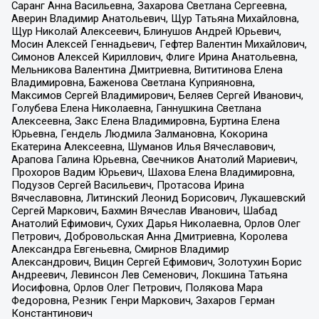
Саранг Анна Васильевна, Захарова Светлана Сергеевна,
Аверин Владимир Анатольевич, Щур Татьяна Михайловна,
Щур Николай Алексеевич, Блинушов Андрей Юрьевич,
Мосин Алексей Геннадьевич, Гефтер Валентин Михайлович,
Симонов Алексей Кириллович, Флиге Ирина Анатольевна,
Мельникова Валентина Дмитриевна, Вититинова Елена
Владимировна, Баженова Светлана Куприяновна,
Максимов Сергей Владимирович, Беляев Сергей Иванович,
Голубева Елена Николаевна, Ганнушкина Светлана
Алексеевна, Закс Елена Владимировна, Буртина Елена
Юрьевна, Гендель Людмила Залмановна, Кокорина
Екатерина Алексеевна, Шуманов Илья Вячеславович,
Арапова Галина Юрьевна, Свечников Анатолий Мариевич,
Прохоров Вадим Юрьевич, Шахова Елена Владимировна,
Подузов Сергей Васильевич, Протасова Ирина
Вячеславовна, Литинский Леонид Борисович, Лукашевский
Сергей Маркович, Бахмин Вячеслав Иванович, Шабад
Анатолий Ефимович, Сухих Дарья Николаевна, Орлов Олег
Петрович, Добровольская Анна Дмитриевна, Королева
Александра Евгеньевна, Смирнов Владимир
Александрович, Вицин Сергей Ефимович, Золотухин Борис
Андреевич, Левинсон Лев Семенович, Локшина Татьяна
Иосифовна, Орлов Олег Петрович, Полякова Мара
Федоровна, Резник Генри Маркович, Захаров Герман
Константинович