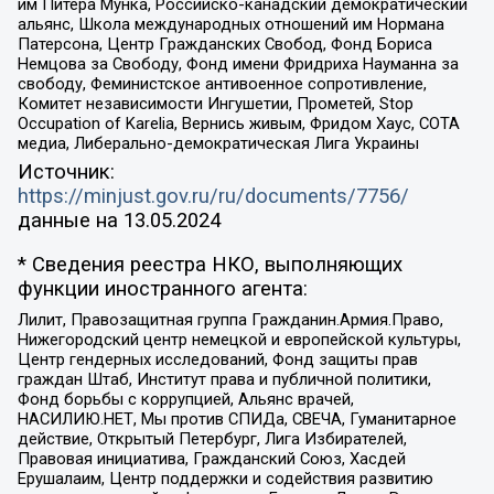
им Питера Мунка, Российско-канадский демократический
альянс, Школа международных отношений им Нормана
Патерсона, Центр Гражданских Свобод, Фонд Бориса
Немцова за Свободу, Фонд имени Фридриха Науманна за
свободу, Феминистское антивоенное сопротивление,
Комитет независимости Ингушетии, Прометей, Stop
Occupation of Karelia, Вернись живым, Фридом Хаус, СОТА
медиа, Либерально-демократическая Лига Украины
Источник:
https://minjust.gov.ru/ru/documents/7756/
данные на
13.05.2024
* Сведения реестра НКО, выполняющих
функции иностранного агента:
Лилит, Правозащитная группа Гражданин.Армия.Право,
Нижегородский центр немецкой и европейской культуры,
Центр гендерных исследований, Фонд защиты прав
граждан Штаб, Институт права и публичной политики,
Фонд борьбы с коррупцией, Альянс врачей,
НАСИЛИЮ.НЕТ, Мы против СПИДа, СВЕЧА, Гуманитарное
действие, Открытый Петербург, Лига Избирателей,
Правовая инициатива, Гражданский Союз, Хасдей
Ерушалаим, Центр поддержки и содействия развитию