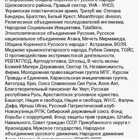
Щелковского района, Правый сектор, УНА - УНСО,
Украинская повстанческая армия, Тризуб им. Степана
Бандеры, Братство, Белый Крест, Misanthropic division,
Религиозное объединение последователей инглиизма,
Народная Социальная Инициатива, TulaSkins,
Этнополитическое объединение Русские, Русское
национальное объединение Атака, Мечеть Мирмамеда,
Община Коренного Русского народа г. Астрахани, ВОЛЯ,
Меджлис крымскотатарского народа, Рубеж Севера, ТОЙС,
О противодействии экстремистской деятельности,
РЕВТАТПОД, Артподготовка, Штольц, В честь иконы
Божией Матери Державная, Сектор 16, Независимость,
Фирма, Молодежная правозащитная группа МПГ, Курсом
Правды и Единения, Каракольская инициативная группа,
Автоград Крю, Союз Славянских Сил Руси, Алля-Аят,
Благотворительный пансионат Ак Умут, Русская
республика Русь, Арестантское уголовное единство,
Башкорт, Нация и свобода, Нация и свобода, W.H.С., Фалунь
Дафа, Иртыш Ultras, Русский Патриотический клуб-
Новокузнецк/РПК, Сибирский державный союз, Фонд
борьбы с коррупцией, Фонд защиты прав граждан, Штабы
Навального, Совет граждан СССР Прикубанского округа г.
Краснодара, Мужское государство, Народное
объединение русского движения, Народное движение