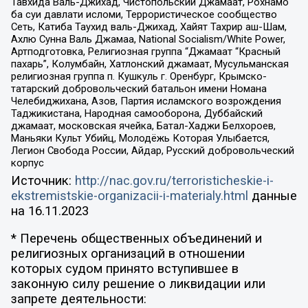
Тавхида Валь-Джихад, Чистопольский Джамаат, Рохнамо
ба суи давлати исломи, Террористическое сообщество
Сеть, Катиба Таухид валь-Джихад, Хайят Тахрир аш-Шам,
Ахлю Сунна Валь Джамаа, National Socialism/White Power,
Артподготовка, Религиозная группа “Джамаат “Красный
пахарь”, Колумбайн, Хатлонский джамаат, Мусульманская
религиозная группа п. Кушкуль г. Оренбург, Крымско-
татарский добровольческий батальон имени Номана
Челебиджихана, Азов, Партия исламского возрождения
Таджикистана, Народная самооборона, Дуббайский
джамаат, московская ячейка, Батал-Хаджи Белхороев,
Маньяки Культ Убийц, Молодёжь Которая Улыбается,
Легион Свобода России, Айдар, Русский добровольческий
корпус
Источник:
http://nac.gov.ru/terroristicheskie-i-
ekstremistskie-organizacii-i-materialy.html
данные
на
16.11.2023
* Перечень общественных объединений и
религиозных организаций в отношении
которых судом принято вступившее в
законную силу решение о ликвидации или
запрете деятельности: