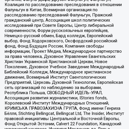
Коалиция по расследованию преследования в отношении
Фалуньгун в Китае, Всемирная организация по
расследованию преследований Фалуньгун, Пражский
гражданский центр, Ассоциация школ политических
исследований при Совете Европы, Центр либеральной
современности, Форум русскоязычных европейцев,
Немецко-русский обмен, Бард колледж, Европейский
выбор, Фонд Ходорковского, Оксфордский российский
фонд, Фонд Будущее России, Компания свободы
информации, Проект Медиа, Международное партнерство
за права человека, Духовное Управление Евангельских
Христиан Украинской Христианской Церкви, Новое
Поколение, Духовное Учебное Заведение Международный
Библейский Колледж, Международное христианское
движение, Всемирный Институт Саентологических
Предприятий, Церковь Духовной Технологии, Европейская
сеть организаций по наблюдению за выборами,
Республика Польша, СВОБОДНЫЙ ИДЕЛЬ-УРАЛ,
Ассоциация развития журналистики, IStories fonds,
Королевский Институт Международных Отношений,
КРИМСЬКА ПРАВОЗАХИСНА ГРУПА, Фонд имени Генриха
Бёлля, Stichting Bellingcat, Bellingcat Ltd, The Insider, Институт
правовой инициативы Центральной и Восточной Европы,
Фонд Открытой Эстонии, Calvert 22 Foundation, Канадский