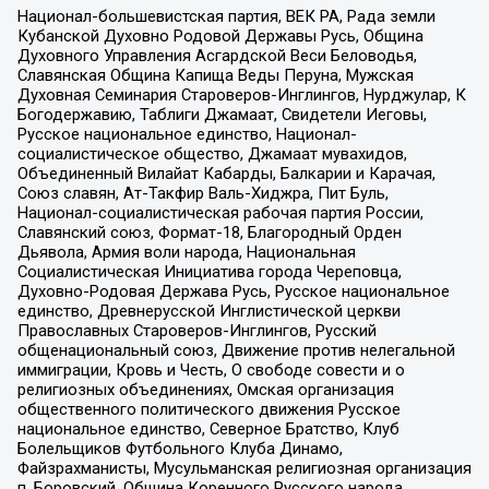
Национал-большевистская партия, ВЕК РА, Рада земли
Кубанской Духовно Родовой Державы Русь, Община
Духовного Управления Асгардской Веси Беловодья,
Славянская Община Капища Веды Перуна, Мужская
Духовная Семинария Староверов-Инглингов, Нурджулар, К
Богодержавию, Таблиги Джамаат, Свидетели Иеговы,
Русское национальное единство, Национал-
социалистическое общество, Джамаат мувахидов,
Объединенный Вилайат Кабарды, Балкарии и Карачая,
Союз славян, Ат-Такфир Валь-Хиджра, Пит Буль,
Национал-социалистическая рабочая партия России,
Славянский союз, Формат-18, Благородный Орден
Дьявола, Армия воли народа, Национальная
Социалистическая Инициатива города Череповца,
Духовно-Родовая Держава Русь, Русское национальное
единство, Древнерусской Инглистической церкви
Православных Староверов-Инглингов, Русский
общенациональный союз, Движение против нелегальной
иммиграции, Кровь и Честь, О свободе совести и о
религиозных объединениях, Омская организация
общественного политического движения Русское
национальное единство, Северное Братство, Клуб
Болельщиков Футбольного Клуба Динамо,
Файзрахманисты, Мусульманская религиозная организация
п. Боровский, Община Коренного Русского народа