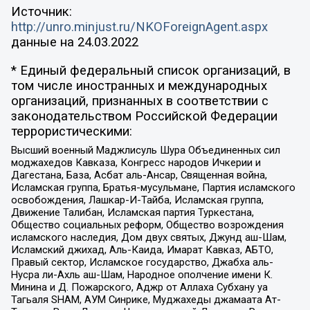
Источник:
http://unro.minjust.ru/NKOForeignAgent.aspx
данные на
24.03.2022
* Единый федеральный список организаций, в
том числе иностранных и международных
организаций, признанных в соответствии с
законодательством Российской Федерации
террористическими:
Высший военный Маджлисуль Шура Объединенных сил
моджахедов Кавказа, Конгресс народов Ичкерии и
Дагестана, База, Асбат аль-Ансар, Священная война,
Исламская группа, Братья-мусульмане, Партия исламского
освобождения, Лашкар-И-Тайба, Исламская группа,
Движение Талибан, Исламская партия Туркестана,
Общество социальных реформ, Общество возрождения
исламского наследия, Дом двух святых, Джунд аш-Шам,
Исламский джихад, Аль-Каида, Имарат Кавказ, АБТО,
Правый сектор, Исламское государство, Джабха аль-
Нусра ли-Ахль аш-Шам, Народное ополчение имени К.
Минина и Д. Пожарского, Аджр от Аллаха Субхану уа
Тагьаля SHAM, АУМ Синрике, Муджахеды джамаата Ат-