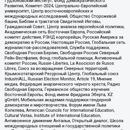
Гудзоновский институт, Фонд Демократического
Развития, Комитет-2024, Центрально-Европейский
университет, Центр восточноевропейских и
международных исследований, Общество Сторожевой
башни, Библии и трактатов Свидетелей Иеговы,
Гражданский Совет, Центр анализа европейской политики,
Академическая сеть Восточная Европа, Российский
комитет действия, РЭНД корпорейшн, Русская Америка за
демократию в России, Настоящая Россия, Глобальная сеть
журналистов-расследователей, Служба поддержки,
Свободная Россия Берлин, Свободная Россия Северный
Рейн-Вестфалия, Фонд глобальной помощи, Антивоенный
комитет России, Russie-Libertes, La Asocicion de Rusos
Libres, Союз за возвращение Северных территорий,
Крымскотатарский Ресурсный Центр, Глобальный союз
IndustriALL, Russian Election Monitor, Article 19, Мнение
медиа, Федерация анархического черного креста, Радио
Свободная Европа, Германское общество изучения
Восточной Европы, Фонд имени Фридриха Эберта, XZ
gGmbH, Мобильная академия поддержки гендерной
демократии и миротворчества, Форум имени Льва
Копелева, American Councils for International Education,
Cultural Vistas, Institute of International Education,
Антивоенное движение Антальи, Открытый диалог, Школа
международных отношений и государственной политики