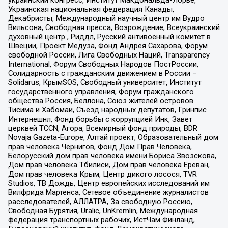
украинский конгресс, Институт Макдональда-Лорье,
Украинская национальная федерация Канады,
Декабристы, Международный научный центр им Вудро
Вильсона, Свободная пресса, Возрождение, Всеукраинский
духовный центр , Риддл, Русский антивоенный комитет в
Швеции, Проект Медуза, Фонд Андрея Сахарова, Форум
свободной России, Лига Свободных Наций, Transparеncy
International, Форум Свободных Народов ПостРоссии,
Солидарность с гражданским движением в России –
Solidarus, КрымSOS, Свободный университет, Институт
государственного управления, Форум гражданского
общества Россия, Беллона, Союз жителей островов
Тисима и Хабомаи, Съезд народных депутатов, Гринпис
Интернешнл, Фонд борьбы с коррупцией Инк, Завет
церквей TCCN, Агора, Всемирный фонд природы, BDR
Novaja Gazeta-Europe, Алтай проект, Образовательный дом
прав человека Чернигов, Фонд Дом Прав Человека,
Белорусский дом прав человека имени Бориса Звозскова,
Дом прав человека Тбилиси, Дом прав человека Ереван,
Дом прав человека Крым, Центр дикого лосося, TVR
Studios, ТВ Дождь, Центр европейских исследований им
Вилфрида Мартенса, Сетевое объединение журналистов
расследователей, АЛЛАТРА, За свободную Россию,
Свободная Бурятия, Uralic, UnKremlin, Международная
федерация транспортных рабочих, ИстЧам Финланд,