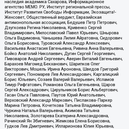
наследия академика Сахарова, Информационное
агентство МЕМО. РУ, Институт региональной прессы,
Институт Развития Свободы Информации, Экозащита!-
Женсовет, Общественный вердикт, Евразийская
антимонопольная ассоциация, Бедушев Петр Петрович,
Дзугкоева Регина Николаевна, Кривенко Сергей
Владимирович, Милославский Павел Юрьевич, Шнырова
Ольга Вадимовна, Чанышева Лилия Айратовна, Сидорович
Ольга Борисовна, Туровский Александр Алексеевич,
Васильева Анастасия Евгеньевна, Ривина Анна Валерьевна,
Бойко Анатолий Николаевич, Дугин Сергей Георгиевич,
Пивоваров Андрей Сергеевич, Аверин Виталий Евгеньевич,
Барахоев Магомед Бекханович, Шарипков Олег
Викторович, Мошель Ирина Ароновна, Шведов Григорий
Сергеевич, Пономарев Лев Александрович, Каргалицкий
Борис Юльевич, Созаев Валерий Валерьевич, Исламов
Тимур Рифгатович, Романова Ольга Евгеньевна, Щаров
Сергей Алексадрович, Цирульников Борис Альбертович,
Гасан Ольга Павловна, Паутов Юрий Анатольевич,
Верховский Александр Маркович, Пислакова-Паркер
Марина Петровна, Кочеткова Татьяна Владимировна,
Чуркина Наталья Валерьевна, Акимова Татьяна
Николаевна, Золотарева Екатерина Александровна,
Рачинский Ян Збигневич, Жемкова Елена Борисовна,
Гудков Лев Дмитриевич, Илларионова Юлия Юрьевна,