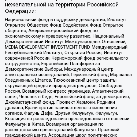
нежелательной на территории Российской
Федерации:
Национальный фонд в поддержку демократии, Институт
Открытое Общество Фонд Содействия, Фонд Открытое
общество, Американо-российский фонд по
экономическому и правовому развитию, Национальный
Демократический Институт Международных Отношений,
MEDIA DEVELOPMENT INVESTMENT FUND, Международный
Республиканский Институт, Открытая Россия, Институт
современной России, Черноморский фонд регионального
сотрудничества, Европейская Платформа за
Демократические Выборы, Международный центр
электоральных исследований, Германский фонд Маршалла
Соединенных Штатов, Тихоокеанский центр защиты
окружающей среды и природных ресурсов, Свободная
Россия, Всемирный конгресс украинцев, Атлантический
совет, Человек в беде, Европейский фонд за демократию,
Джеймстаунский фонд, Прожект Хармони, Родники
дракона, Врачи против насильственного извлечения
органов, Фалунь Дафа, Друзья Фалуньгун, Фалуньгун,
Коалиция по расследованию преследования в отношении
Фалуньгун в Китае, Всемирная организация по
расследованию преследований Фалуньгун, Пражский
гражданский центр, Ассоциация школ политических