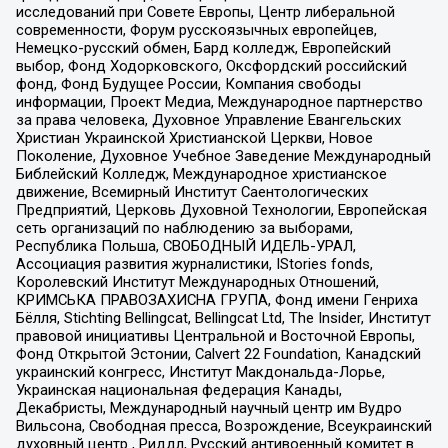
исследований при Совете Европы, Центр либеральной
современности, Форум русскоязычных европейцев,
Немецко-русский обмен, Бард колледж, Европейский
выбор, Фонд Ходорковского, Оксфордский российский
фонд, Фонд Будущее России, Компания свободы
информации, Проект Медиа, Международное партнерство
за права человека, Духовное Управление Евангельских
Христиан Украинской Христианской Церкви, Новое
Поколение, Духовное Учебное Заведение Международный
Библейский Колледж, Международное христианское
движение, Всемирный Институт Саентологических
Предприятий, Церковь Духовной Технологии, Европейская
сеть организаций по наблюдению за выборами,
Республика Польша, СВОБОДНЫЙ ИДЕЛЬ-УРАЛ,
Ассоциация развития журналистики, IStories fonds,
Королевский Институт Международных Отношений,
КРИМСЬКА ПРАВОЗАХИСНА ГРУПА, Фонд имени Генриха
Бёлля, Stichting Bellingcat, Bellingcat Ltd, The Insider, Институт
правовой инициативы Центральной и Восточной Европы,
Фонд Открытой Эстонии, Calvert 22 Foundation, Канадский
украинский конгресс, Институт Макдональда-Лорье,
Украинская национальная федерация Канады,
Декабристы, Международный научный центр им Вудро
Вильсона, Свободная пресса, Возрождение, Всеукраинский
духовный центр , Риддл, Русский антивоенный комитет в