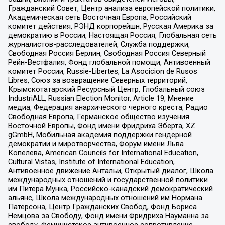
Гражданский Совет, Центр анализа европейской политики,
Академическая сеть Восточная Европа, Российский
комитет действия, РЭНД корпорейшн, Русская Америка за
демократию в России, Настоящая Россия, Глобальная сеть
журналистов-расследователей, Служба поддержки,
Свободная Россия Берлин, Свободная Россия Северный
Рейн-Вестфалия, Фонд глобальной помощи, Антивоенный
комитет России, Russie-Libertes, La Asocicion de Rusos
Libres, Союз за возвращение Северных территорий,
Крымскотатарский Ресурсный Центр, Глобальный союз
IndustriALL, Russian Election Monitor, Article 19, Мнение
медиа, Федерация анархического черного креста, Радио
Свободная Европа, Германское общество изучения
Восточной Европы, Фонд имени Фридриха Эберта, XZ
gGmbH, Мобильная академия поддержки гендерной
демократии и миротворчества, Форум имени Льва
Копелева, American Councils for International Education,
Cultural Vistas, Institute of International Education,
Антивоенное движение Антальи, Открытый диалог, Школа
международных отношений и государственной политики
им Питера Мунка, Российско-канадский демократический
альянс, Школа международных отношений им Нормана
Патерсона, Центр Гражданских Свобод, Фонд Бориса
Немцова за Свободу, Фонд имени Фридриха Науманна за