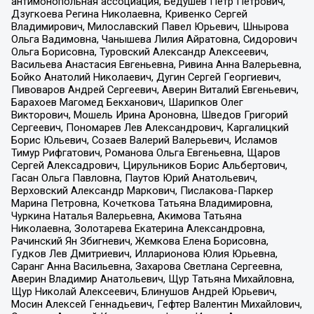
антимонопольная ассоциация, Бедушев Петр Петрович,
Дзугкоева Регина Николаевна, Кривенко Сергей
Владимирович, Милославский Павел Юрьевич, Шнырова
Ольга Вадимовна, Чанышева Лилия Айратовна, Сидорович
Ольга Борисовна, Туровский Александр Алексеевич,
Васильева Анастасия Евгеньевна, Ривина Анна Валерьевна,
Бойко Анатолий Николаевич, Дугин Сергей Георгиевич,
Пивоваров Андрей Сергеевич, Аверин Виталий Евгеньевич,
Барахоев Магомед Бекханович, Шарипков Олег
Викторович, Мошель Ирина Ароновна, Шведов Григорий
Сергеевич, Пономарев Лев Александрович, Каргалицкий
Борис Юльевич, Созаев Валерий Валерьевич, Исламов
Тимур Рифгатович, Романова Ольга Евгеньевна, Щаров
Сергей Алексадрович, Цирульников Борис Альбертович,
Гасан Ольга Павловна, Паутов Юрий Анатольевич,
Верховский Александр Маркович, Пислакова-Паркер
Марина Петровна, Кочеткова Татьяна Владимировна,
Чуркина Наталья Валерьевна, Акимова Татьяна
Николаевна, Золотарева Екатерина Александровна,
Рачинский Ян Збигневич, Жемкова Елена Борисовна,
Гудков Лев Дмитриевич, Илларионова Юлия Юрьевна,
Саранг Анна Васильевна, Захарова Светлана Сергеевна,
Аверин Владимир Анатольевич, Щур Татьяна Михайловна,
Щур Николай Алексеевич, Блинушов Андрей Юрьевич,
Мосин Алексей Геннадьевич, Гефтер Валентин Михайлович,