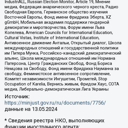
IndustriALL, Russian Election Monitor, Article 19, Мнение
медиа, Федерация анархического черного креста, Радио
Свободная Европа, Германское общество изучения
Восточной Европы, Фонд имени Фридриха Эберта, XZ
gGmbH, Мобильная академия поддержки гендерной
демократии и миротворчества, Форум имени Льва
Копелева, American Councils for International Education,
Cultural Vistas, Institute of International Education,
Антивоенное движение Антальи, Открытый диалог, Школа
международных отношений и государственной политики
им Питера Мунка, Российско-канадский демократический
альянс, Школа международных отношений им Нормана
Патерсона, Центр Гражданских Свобод, Фонд Бориса
Немцова за Свободу, Фонд имени Фридриха Науманна за
свободу, Феминистское антивоенное сопротивление,
Комитет независимости Ингушетии, Прометей, Stop
Occupation of Karelia, Вернись живым, Фридом Хаус, СОТА
медиа, Либерально-демократическая Лига Украины
Источник:
https://minjust.gov.ru/ru/documents/7756/
данные на
13.05.2024
* Сведения реестра НКО, выполняющих
функции иностранного агента: