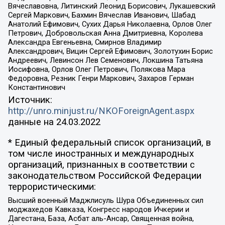
Вячеславовна, Литинский Леонид Борисович, Лукашевский
Сергей Маркович, Бахмин Вячеслав Иванович, Шабад
Анатолий Ефимович, Сухих Дарья Николаевна, Орлов Олег
Петрович, Добровольская Анна Дмитриевна, Королева
Александра Евгеньевна, Смирнов Владимир
Александрович, Вицин Сергей Ефимович, Золотухин Борис
Андреевич, Левинсон Лев Семенович, Локшина Татьяна
Иосифовна, Орлов Олег Петрович, Полякова Мара
Федоровна, Резник Генри Маркович, Захаров Герман
Константинович
Источник:
http://unro.minjust.ru/NKOForeignAgent.aspx
данные на
24.03.2022
* Единый федеральный список организаций, в
том числе иностранных и международных
организаций, признанных в соответствии с
законодательством Российской Федерации
террористическими:
Высший военный Маджлисуль Шура Объединенных сил
моджахедов Кавказа, Конгресс народов Ичкерии и
Дагестана, База, Асбат аль-Ансар, Священная война,