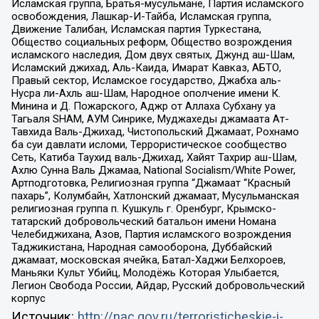
Исламская группа, Братья-мусульмане, Партия исламского
освобождения, Лашкар-И-Тайба, Исламская группа,
Движение Талибан, Исламская партия Туркестана,
Общество социальных реформ, Общество возрождения
исламского наследия, Дом двух святых, Джунд аш-Шам,
Исламский джихад, Аль-Каида, Имарат Кавказ, АБТО,
Правый сектор, Исламское государство, Джабха аль-
Нусра ли-Ахль аш-Шам, Народное ополчение имени К.
Минина и Д. Пожарского, Аджр от Аллаха Субхану уа
Тагьаля SHAM, АУМ Синрике, Муджахеды джамаата Ат-
Тавхида Валь-Джихад, Чистопольский Джамаат, Рохнамо
ба суи давлати исломи, Террористическое сообщество
Сеть, Катиба Таухид валь-Джихад, Хайят Тахрир аш-Шам,
Ахлю Сунна Валь Джамаа, National Socialism/White Power,
Артподготовка, Религиозная группа “Джамаат “Красный
пахарь”, Колумбайн, Хатлонский джамаат, Мусульманская
религиозная группа п. Кушкуль г. Оренбург, Крымско-
татарский добровольческий батальон имени Номана
Челебиджихана, Азов, Партия исламского возрождения
Таджикистана, Народная самооборона, Дуббайский
джамаат, московская ячейка, Батал-Хаджи Белхороев,
Маньяки Культ Убийц, Молодёжь Которая Улыбается,
Легион Свобода России, Айдар, Русский добровольческий
корпус
Источник:
http://nac.gov.ru/terroristicheskie-i-