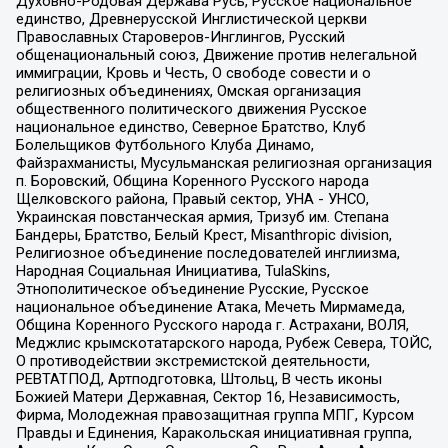
Духовно-Родовая Держава Русь, Русское национальное
единство, Древнерусской Инглистической церкви
Православных Староверов-Инглингов, Русский
общенациональный союз, Движение против нелегальной
иммиграции, Кровь и Честь, О свободе совести и о
религиозных объединениях, Омская организация
общественного политического движения Русское
национальное единство, Северное Братство, Клуб
Болельщиков Футбольного Клуба Динамо,
Файзрахманисты, Мусульманская религиозная организация
п. Боровский, Община Коренного Русского народа
Щелковского района, Правый сектор, УНА - УНСО,
Украинская повстанческая армия, Тризуб им. Степана
Бандеры, Братство, Белый Крест, Misanthropic division,
Религиозное объединение последователей инглиизма,
Народная Социальная Инициатива, TulaSkins,
Этнополитическое объединение Русские, Русское
национальное объединение Атака, Мечеть Мирмамеда,
Община Коренного Русского народа г. Астрахани, ВОЛЯ,
Меджлис крымскотатарского народа, Рубеж Севера, ТОЙС,
О противодействии экстремистской деятельности,
РЕВТАТПОД, Артподготовка, Штольц, В честь иконы
Божией Матери Державная, Сектор 16, Независимость,
Фирма, Молодежная правозащитная группа МПГ, Курсом
Правды и Единения, Каракольская инициативная группа,