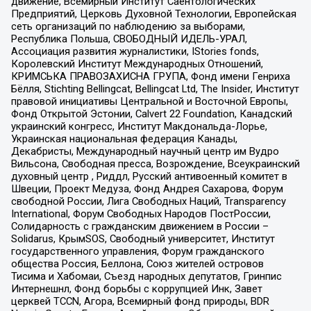
движение, Всемирный Институт Саентологических
Предприятий, Церковь Духовной Технологии, Европейская
сеть организаций по наблюдению за выборами,
Республика Польша, СВОБОДНЫЙ ИДЕЛЬ-УРАЛ,
Ассоциация развития журналистики, IStories fonds,
Королевский Институт Международных Отношений,
КРИМСЬКА ПРАВОЗАХИСНА ГРУПА, Фонд имени Генриха
Бёлля, Stichting Bellingcat, Bellingcat Ltd, The Insider, Институт
правовой инициативы Центральной и Восточной Европы,
Фонд Открытой Эстонии, Calvert 22 Foundation, Канадский
украинский конгресс, Институт Макдональда-Лорье,
Украинская национальная федерация Канады,
Декабристы, Международный научный центр им Вудро
Вильсона, Свободная пресса, Возрождение, Всеукраинский
духовный центр , Риддл, Русский антивоенный комитет в
Швеции, Проект Медуза, Фонд Андрея Сахарова, Форум
свободной России, Лига Свободных Наций, Transparеncy
International, Форум Свободных Народов ПостРоссии,
Солидарность с гражданским движением в России –
Solidarus, КрымSOS, Свободный университет, Институт
государственного управления, Форум гражданского
общества Россия, Беллона, Союз жителей островов
Тисима и Хабомаи, Съезд народных депутатов, Гринпис
Интернешнл, Фонд борьбы с коррупцией Инк, Завет
церквей TCCN, Агора, Всемирный фонд природы, BDR