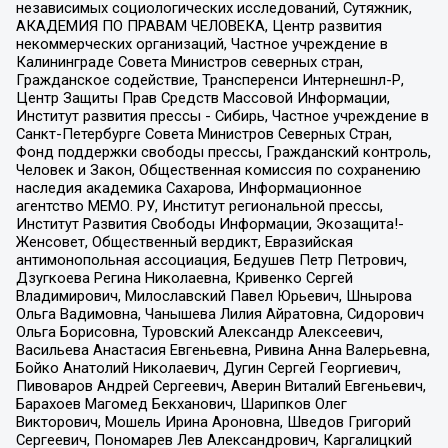
независимых социологических исследований, Сутяжник,
АКАДЕМИЯ ПО ПРАВАМ ЧЕЛОВЕКА, Центр развития
некоммерческих организаций, Частное учреждение в
Калининграде Совета Министров северных стран,
Гражданское содействие, Трансперенси Интернешнл-Р,
Центр Защиты Прав Средств Массовой Информации,
Институт развития прессы - Сибирь, Частное учреждение в
Санкт-Петербурге Совета Министров Северных Стран,
Фонд поддержки свободы прессы, Гражданский контроль,
Человек и Закон, Общественная комиссия по сохранению
наследия академика Сахарова, Информационное
агентство МЕМО. РУ, Институт региональной прессы,
Институт Развития Свободы Информации, Экозащита!-
Женсовет, Общественный вердикт, Евразийская
антимонопольная ассоциация, Бедушев Петр Петрович,
Дзугкоева Регина Николаевна, Кривенко Сергей
Владимирович, Милославский Павел Юрьевич, Шнырова
Ольга Вадимовна, Чанышева Лилия Айратовна, Сидорович
Ольга Борисовна, Туровский Александр Алексеевич,
Васильева Анастасия Евгеньевна, Ривина Анна Валерьевна,
Бойко Анатолий Николаевич, Дугин Сергей Георгиевич,
Пивоваров Андрей Сергеевич, Аверин Виталий Евгеньевич,
Барахоев Магомед Бекханович, Шарипков Олег
Викторович, Мошель Ирина Ароновна, Шведов Григорий
Сергеевич, Пономарев Лев Александрович, Каргалицкий