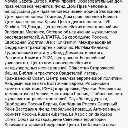
Novaja Gazeta-Europe, Алтай проект, Образовательный дом
прав человека Чернигов, Фонд Дом Прав Человека,
Белорусский дом прав человека имени Бориса Звозскова,
Дом прав человека Тбилиси, Дом прав человека Ереван,
Дом прав человека Крым, Центр дикого лосося, TVR
Studios, ТВ Дождь, Центр европейских исследований им
Вилфрида Мартенса, Сетевое объединение журналистов
расследователей, АЛЛАТРА, За свободную Россию,
Свободная Бурятия, Uralic, UnKremlin, Международная
федерация транспортных рабочих, ИстЧам Финланд,
Гудзоновский институт, Фонд Демократического
Развития, Комитет-2024, Центрально-Европейский
университет, Центр восточноевропейских и
международных исследований, Общество Сторожевой
башни, Библии и трактатов Свидетелей Иеговы,
Гражданский Совет, Центр анализа европейской политики,
Академическая сеть Восточная Европа, Российский
комитет действия, РЭНД корпорейшн, Русская Америка за
демократию в России, Настоящая Россия, Глобальная сеть
журналистов-расследователей, Служба поддержки,
Свободная Россия Берлин, Свободная Россия Северный
Рейн-Вестфалия, Фонд глобальной помощи, Антивоенный
комитет России, Russie-Libertes, La Asocicion de Rusos
Libres, Союз за возвращение Северных территорий,
Крымскотатарский Ресурсный Центр, Глобальный союз