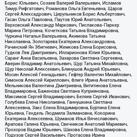
Борис Юльевич, Созаев Валерий Валерьевич, Исламов
Тимур Рифгатович, Романова Ольга Евгеньевна, Щаров
Сергей Алексадрович, Цирульников Борис Альбертович,
Гасан Ольга Павловна, Паутов Юрий Анатольевич,
Верховский Александр Маркович, Пислакова-Паркер
Марина Петровна, Кочеткова Татьяна Владимировна,
Чуркина Наталья Валерьевна, Акимова Татьяна
Николаевна, Золотарева Екатерина Александровна,
Рачинский Ян Збигневич, Жемкова Елена Борисовна,
Гудков Лев Дмитриевич, Илларионова Юлия Юрьевна,
Саранг Анна Васильевна, Захарова Светлана Сергеевна,
Аверин Владимир Анатольевич, Щур Татьяна Михайловна,
Щур Николай Алексеевич, Блинушов Андрей Юрьевич,
Мосин Алексей Геннадьевич, Гефтер Валентин Михайлович,
Симонов Алексей Кириллович, Флиге Ирина Анатольевна,
Мельникова Валентина Дмитриевна, Вититинова Елена
Владимировна, Баженова Светлана Куприяновна,
Максимов Сергей Владимирович, Беляев Сергей Иванович,
Голубева Елена Николаевна, Ганнушкина Светлана
Алексеевна, Закс Елена Владимировна, Буртина Елена
Юрьевна, Гендель Людмила Залмановна, Кокорина
Екатерина Алексеевна, Шуманов Илья Вячеславович,
Арапова Галина Юрьевна, Свечников Анатолий Мариевич,
Прохоров Вадим Юрьевич, Шахова Елена Владимировна,
Подузов Сергей Васильевич, Протасова Ирина