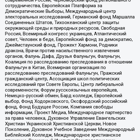
современной России, Черноморский фонд регионального
сотрудничества, Европейская Платформа за
Демократические Выборы, Международный центр
электоральных исследований, Германский фонд Маршалла
Соединенных Штатов, Тихоокеанский центр защиты
окружающей среды и природных ресурсов, Свободная
Россия, Всемирный конгресс украинцев, Атлантический
совет, Человек в беде, Европейский фонд за демократию,
Джеймстаунский фонд, Прожект Хармони, Родники
дракона, Врачи против насильственного извлечения
органов, Фалунь Дафа, Друзья Фалуньгун, Фалуньгун,
Коалиция по расследованию преследования в отношении
Фалуньгун в Китае, Всемирная организация по
расследованию преследований Фалуньгун, Пражский
гражданский центр, Ассоциация школ политических
исследований при Совете Европы, Центр либеральной
современности, Форум русскоязычных европейцев,
Немецко-русский обмен, Бард колледж, Европейский
выбор, Фонд Ходорковского, Оксфордский российский
фонд, Фонд Будущее России, Компания свободы
информации, Проект Медиа, Международное партнерство
за права человека, Духовное Управление Евангельских
Христиан Украинской Христианской Церкви, Новое
Поколение, Духовное Учебное Заведение Международный
Библейский Колледж, Международное христианское