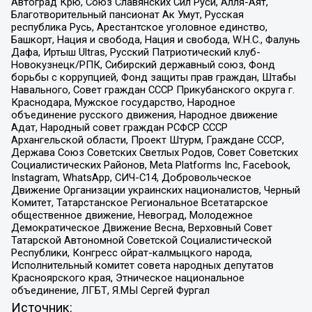
Автоград Крю, Союз Славянских Сил Руси, Алля-Аят,
Благотворительный пансионат Ак Умут, Русская
республика Русь, Арестантское уголовное единство,
Башкорт, Нация и свобода, Нация и свобода, W.H.С., Фалунь
Дафа, Иртыш Ultras, Русский Патриотический клуб-
Новокузнецк/РПК, Сибирский державный союз, Фонд
борьбы с коррупцией, Фонд защиты прав граждан, Штабы
Навального, Совет граждан СССР Прикубанского округа г.
Краснодара, Мужское государство, Народное
объединение русского движения, Народное движение
Адат, Народный совет граждан РСФСР СССР
Архангельской области, Проект Штурм, Граждане СССР,
Держава Союз Советских Светлых Родов, Совет Советских
Социалистических Районов, Meta Platforms Inc, Facebook,
Instagram, WhatsApp, СИЧ-С14, Добровольческое
Движение Организации украинских националистов, Черный
Комитет, Татарстанское Региональное Всетатарское
общественное движение, Невоград, Молодежное
Демократическое Движение Весна, Верховный Совет
Татарской Автономной Советской Социалистической
Республики, Конгресс ойрат-калмыцкого народа,
Исполнительный комитет совета народных депутатов
Красноярского края, Этническое национальное
объединение, ЛГБТ, Я.МЫ Сергей Фургал
Источник: