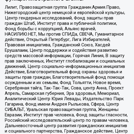
Лилит, Правозащитная группа Гражданин.Армия.Право,
Нижегородский центр немецкой и европейской культуры,
Центр гендерных исследований, Фонд защиты прав
граждан Штаб, Институт права и публичной политики,
Фонд борьбы с коррупцией, Альянс врачей,
НАСИЛИЮ.НЕТ, Мы против СПИДа, СВЕЧА, Гуманитарное
действие, Открытый Петербург, Лига Избирателей,
Правовая инициатива, Гражданский Союз, Хасдей
Ерушалаим, Центр поддержки и содействия развитию
средств массовой информации, Горячая Линия, В защиту
прав заключенных, Институт глобализации и социальных
движений, Центр социально-информационных инициатив
Действие, Благотворительный фонд охраны здоровья и
защиты прав граждан, Благотворительный фонд помощи
осужденным и их семьям, Фонд Тольятти, Новое время,
Серебряная тайга, Так-Так-Так, Сова, центр Анна, Проект
Апрель, Самарская губерния, Эра здоровья, Мемориал,
Аналитический Центр Юрия Левады, Издательство Парк
Гагарина, Фонд имени Андрея Рылькова, Сфера, Центр
СИБАЛЬТ, Уральская правозащитная группа, Женщины
Евразии, Институт прав человека, Фонд защиты гласности,
Российский исследовательский центр по правам человека,
Дальневосточный центр развития гражданских инициатив
и социального партнерства, Гражданское действие, Центр