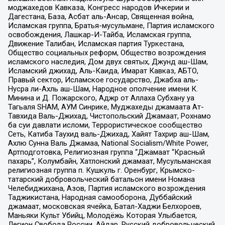
моджахедов Кавказа, Конгресс народов Ичкерии и
Дагестана, База, Асбат аль-Ансар, Священная война,
Исламская группа, Братья-мусульмане, Партия исламского
освобождения, Лашкар-И-Тайба, Исламская группа,
Движение Талибан, Исламская партия Туркестана,
Общество социальных реформ, Общество возрождения
исламского наследия, Дом двух святых, Джунд аш-Шам,
Исламский джихад, Аль-Каида, Имарат Кавказ, АБТО,
Правый сектор, Исламское государство, Джабха аль-
Нусра ли-Ахль аш-Шам, Народное ополчение имени К.
Минина и Д. Пожарского, Аджр от Аллаха Субхану уа
Тагьаля SHAM, АУМ Синрике, Муджахеды джамаата Ат-
Тавхида Валь-Джихад, Чистопольский Джамаат, Рохнамо
ба суи давлати исломи, Террористическое сообщество
Сеть, Катиба Таухид валь-Джихад, Хайят Тахрир аш-Шам,
Ахлю Сунна Валь Джамаа, National Socialism/White Power,
Артподготовка, Религиозная группа “Джамаат “Красный
пахарь”, Колумбайн, Хатлонский джамаат, Мусульманская
религиозная группа п. Кушкуль г. Оренбург, Крымско-
татарский добровольческий батальон имени Номана
Челебиджихана, Азов, Партия исламского возрождения
Таджикистана, Народная самооборона, Дуббайский
джамаат, московская ячейка, Батал-Хаджи Белхороев,
Маньяки Культ Убийц, Молодёжь Которая Улыбается,
Легион Свобода России, Айдар, Русский добровольческий