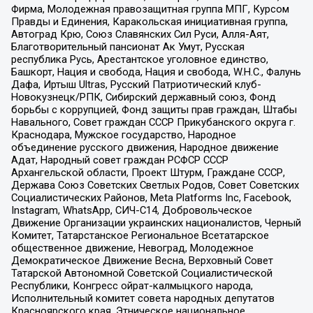
Фирма, Молодежная правозащитная группа МПГ, Курсом
Правды и Единения, Каракольская инициативная группа,
Автоград Крю, Союз Славянских Сил Руси, Алля-Аят,
Благотворительный пансионат Ак Умут, Русская
республика Русь, Арестантское уголовное единство,
Башкорт, Нация и свобода, Нация и свобода, W.H.С., Фалунь
Дафа, Иртыш Ultras, Русский Патриотический клуб-
Новокузнецк/РПК, Сибирский державный союз, Фонд
борьбы с коррупцией, Фонд защиты прав граждан, Штабы
Навального, Совет граждан СССР Прикубанского округа г.
Краснодара, Мужское государство, Народное
объединение русского движения, Народное движение
Адат, Народный совет граждан РСФСР СССР
Архангельской области, Проект Штурм, Граждане СССР,
Держава Союз Советских Светлых Родов, Совет Советских
Социалистических Районов, Meta Platforms Inc, Facebook,
Instagram, WhatsApp, СИЧ-С14, Добровольческое
Движение Организации украинских националистов, Черный
Комитет, Татарстанское Региональное Всетатарское
общественное движение, Невоград, Молодежное
Демократическое Движение Весна, Верховный Совет
Татарской Автономной Советской Социалистической
Республики, Конгресс ойрат-калмыцкого народа,
Исполнительный комитет совета народных депутатов
Красноярского края, Этническое национальное