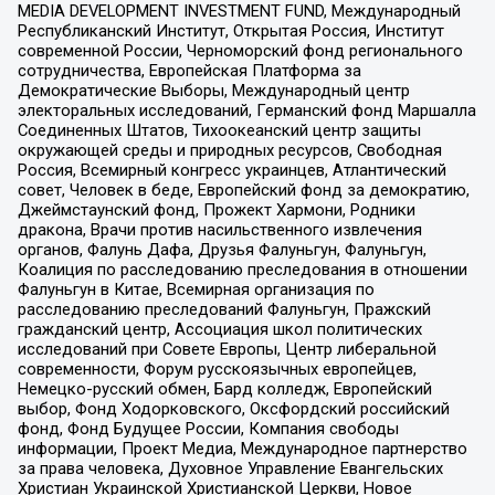
MEDIA DEVELOPMENT INVESTMENT FUND, Международный
Республиканский Институт, Открытая Россия, Институт
современной России, Черноморский фонд регионального
сотрудничества, Европейская Платформа за
Демократические Выборы, Международный центр
электоральных исследований, Германский фонд Маршалла
Соединенных Штатов, Тихоокеанский центр защиты
окружающей среды и природных ресурсов, Свободная
Россия, Всемирный конгресс украинцев, Атлантический
совет, Человек в беде, Европейский фонд за демократию,
Джеймстаунский фонд, Прожект Хармони, Родники
дракона, Врачи против насильственного извлечения
органов, Фалунь Дафа, Друзья Фалуньгун, Фалуньгун,
Коалиция по расследованию преследования в отношении
Фалуньгун в Китае, Всемирная организация по
расследованию преследований Фалуньгун, Пражский
гражданский центр, Ассоциация школ политических
исследований при Совете Европы, Центр либеральной
современности, Форум русскоязычных европейцев,
Немецко-русский обмен, Бард колледж, Европейский
выбор, Фонд Ходорковского, Оксфордский российский
фонд, Фонд Будущее России, Компания свободы
информации, Проект Медиа, Международное партнерство
за права человека, Духовное Управление Евангельских
Христиан Украинской Христианской Церкви, Новое