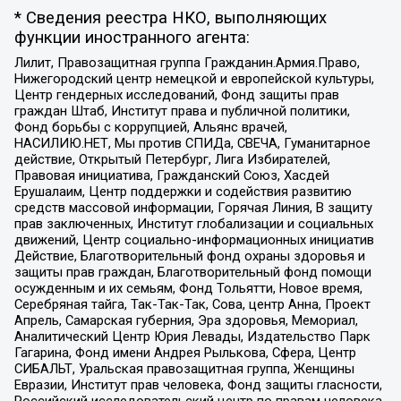
* Сведения реестра НКО, выполняющих
функции иностранного агента:
Лилит, Правозащитная группа Гражданин.Армия.Право,
Нижегородский центр немецкой и европейской культуры,
Центр гендерных исследований, Фонд защиты прав
граждан Штаб, Институт права и публичной политики,
Фонд борьбы с коррупцией, Альянс врачей,
НАСИЛИЮ.НЕТ, Мы против СПИДа, СВЕЧА, Гуманитарное
действие, Открытый Петербург, Лига Избирателей,
Правовая инициатива, Гражданский Союз, Хасдей
Ерушалаим, Центр поддержки и содействия развитию
средств массовой информации, Горячая Линия, В защиту
прав заключенных, Институт глобализации и социальных
движений, Центр социально-информационных инициатив
Действие, Благотворительный фонд охраны здоровья и
защиты прав граждан, Благотворительный фонд помощи
осужденным и их семьям, Фонд Тольятти, Новое время,
Серебряная тайга, Так-Так-Так, Сова, центр Анна, Проект
Апрель, Самарская губерния, Эра здоровья, Мемориал,
Аналитический Центр Юрия Левады, Издательство Парк
Гагарина, Фонд имени Андрея Рылькова, Сфера, Центр
СИБАЛЬТ, Уральская правозащитная группа, Женщины
Евразии, Институт прав человека, Фонд защиты гласности,
Российский исследовательский центр по правам человека,