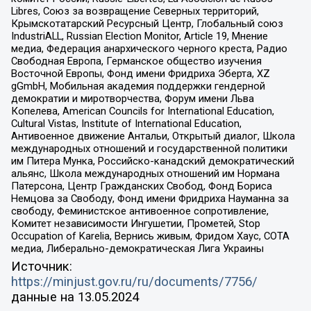
Libres, Союз за возвращение Северных территорий,
Крымскотатарский Ресурсный Центр, Глобальный союз
IndustriALL, Russian Election Monitor, Article 19, Мнение
медиа, Федерация анархического черного креста, Радио
Свободная Европа, Германское общество изучения
Восточной Европы, Фонд имени Фридриха Эберта, XZ
gGmbH, Мобильная академия поддержки гендерной
демократии и миротворчества, Форум имени Льва
Копелева, American Councils for International Education,
Cultural Vistas, Institute of International Education,
Антивоенное движение Антальи, Открытый диалог, Школа
международных отношений и государственной политики
им Питера Мунка, Российско-канадский демократический
альянс, Школа международных отношений им Нормана
Патерсона, Центр Гражданских Свобод, Фонд Бориса
Немцова за Свободу, Фонд имени Фридриха Науманна за
свободу, Феминистское антивоенное сопротивление,
Комитет независимости Ингушетии, Прометей, Stop
Occupation of Karelia, Вернись живым, Фридом Хаус, СОТА
медиа, Либерально-демократическая Лига Украины
Источник:
https://minjust.gov.ru/ru/documents/7756/
данные на
13.05.2024