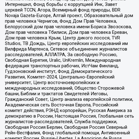
Интернешнл, Фонд борьбы с коррупцией Инк, Завет
церквей TCCN, Агора, Всемирный фонд природы, BDR
Novaja Gazeta-Europe, Алтай проект, Образовательный дом
прав человека Чернигов, Фонд Дом Прав Человека,
Белорусский дом прав человека имени Бориса Звозскова,
Дом прав человека Тбилиси, Дом прав человека Ереван,
Дом прав человека Крым, Центр дикого лосося, TVR
Studios, ТВ Дождь, Центр европейских исследований им
Вилфрида Мартенса, Сетевое объединение журналистов
расследователей, АЛЛАТРА, За свободную Россию,
Свободная Бурятия, Uralic, UnKremlin, Международная
федерация транспортных рабочих, ИстЧам Финланд,
Гудзоновский институт, Фонд Демократического
Развития, Комитет-2024, Центрально-Европейский
университет, Центр восточноевропейских и
международных исследований, Общество Сторожевой
башни, Библии и трактатов Свидетелей Иеговы,
Гражданский Совет, Центр анализа европейской политики,
Академическая сеть Восточная Европа, Российский
комитет действия, РЭНД корпорейшн, Русская Америка за
демократию в России, Настоящая Россия, Глобальная сеть
журналистов-расследователей, Служба поддержки,
Свободная Россия Берлин, Свободная Россия Северный
Рейн-Вестфалия, Фонд глобальной помощи, Антивоенный
комитет России, Russie-Libertes, La Asocicion de Rusos