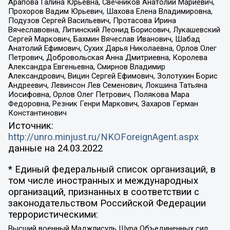
Арапова Галина Юрьевна, Свечников Анатолий Мариевич,
Прохоров Вадим Юрьевич, Шахова Елена Владимировна,
Подузов Сергей Васильевич, Протасова Ирина
Вячеславовна, Литинский Леонид Борисович, Лукашевский
Сергей Маркович, Бахмин Вячеслав Иванович, Шабад
Анатолий Ефимович, Сухих Дарья Николаевна, Орлов Олег
Петрович, Добровольская Анна Дмитриевна, Королева
Александра Евгеньевна, Смирнов Владимир
Александрович, Вицин Сергей Ефимович, Золотухин Борис
Андреевич, Левинсон Лев Семенович, Локшина Татьяна
Иосифовна, Орлов Олег Петрович, Полякова Мара
Федоровна, Резник Генри Маркович, Захаров Герман
Константинович
Источник:
http://unro.minjust.ru/NKOForeignAgent.aspx
данные на
24.03.2022
* Единый федеральный список организаций, в
том числе иностранных и международных
организаций, признанных в соответствии с
законодательством Российской Федерации
террористическими:
Высший военный Маджлисуль Шура Объединенных сил