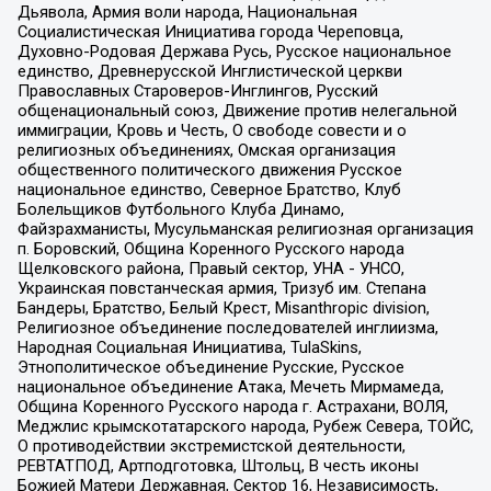
Дьявола, Армия воли народа, Национальная
Социалистическая Инициатива города Череповца,
Духовно-Родовая Держава Русь, Русское национальное
единство, Древнерусской Инглистической церкви
Православных Староверов-Инглингов, Русский
общенациональный союз, Движение против нелегальной
иммиграции, Кровь и Честь, О свободе совести и о
религиозных объединениях, Омская организация
общественного политического движения Русское
национальное единство, Северное Братство, Клуб
Болельщиков Футбольного Клуба Динамо,
Файзрахманисты, Мусульманская религиозная организация
п. Боровский, Община Коренного Русского народа
Щелковского района, Правый сектор, УНА - УНСО,
Украинская повстанческая армия, Тризуб им. Степана
Бандеры, Братство, Белый Крест, Misanthropic division,
Религиозное объединение последователей инглиизма,
Народная Социальная Инициатива, TulaSkins,
Этнополитическое объединение Русские, Русское
национальное объединение Атака, Мечеть Мирмамеда,
Община Коренного Русского народа г. Астрахани, ВОЛЯ,
Меджлис крымскотатарского народа, Рубеж Севера, ТОЙС,
О противодействии экстремистской деятельности,
РЕВТАТПОД, Артподготовка, Штольц, В честь иконы
Божией Матери Державная, Сектор 16, Независимость,