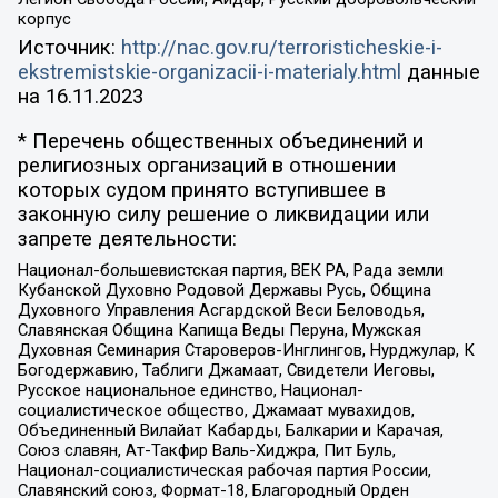
корпус
Источник:
http://nac.gov.ru/terroristicheskie-i-
ekstremistskie-organizacii-i-materialy.html
данные
на
16.11.2023
* Перечень общественных объединений и
религиозных организаций в отношении
которых судом принято вступившее в
законную силу решение о ликвидации или
запрете деятельности:
Национал-большевистская партия, ВЕК РА, Рада земли
Кубанской Духовно Родовой Державы Русь, Община
Духовного Управления Асгардской Веси Беловодья,
Славянская Община Капища Веды Перуна, Мужская
Духовная Семинария Староверов-Инглингов, Нурджулар, К
Богодержавию, Таблиги Джамаат, Свидетели Иеговы,
Русское национальное единство, Национал-
социалистическое общество, Джамаат мувахидов,
Объединенный Вилайат Кабарды, Балкарии и Карачая,
Союз славян, Ат-Такфир Валь-Хиджра, Пит Буль,
Национал-социалистическая рабочая партия России,
Славянский союз, Формат-18, Благородный Орден