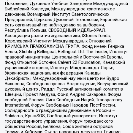
Поколение, Духовное Учебное Заведение Международный
Библейский Колледж, Международное христианское
движение, Всемирный Институт Саентологических
Предприятий, Церковь Духовной Технологии, Европейская
сеть организаций по наблюдению за выборами,
Республика Польша, СВОБОДНЫЙ ИДЕЛЬ-УРАЛ,
Ассоциация развития журналистики, IStories fonds,
Королевский Институт Международных Отношений,
КРИМСЬКА ПРАВОЗАХИСНА ГРУПА, Фонд имени Генриха
Бёлля, Stichting Bellingcat, Bellingcat Ltd, The Insider, Институт
правовой инициативы Центральной и Восточной Европы,
Фонд Открытой Эстонии, Calvert 22 Foundation, Канадский
украинский конгресс, Институт Макдональда-Лорье,
Украинская национальная федерация Канады,
Декабристы, Международный научный центр им Вудро
Вильсона, Свободная пресса, Возрождение, Всеукраинский
духовный центр , Риддл, Русский антивоенный комитет в
Швеции, Проект Медуза, Фонд Андрея Сахарова, Форум
свободной России, Лига Свободных Наций, Transparеncy
International, Форум Свободных Народов ПостРоссии,
Солидарность с гражданским движением в России –
Solidarus, КрымSOS, Свободный университет, Институт
государственного управления, Форум гражданского
общества Россия, Беллона, Союз жителей островов
Тисима и Хабомаи, Съезд народных депутатов, Гринпис