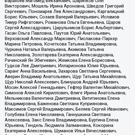
Барахоев Магомед Бекханович, Шарипков Олег
Викторович, Мошель Ирина Ароновна, Шведов Григорий
Сергеевич, Пономарев Лев Александрович, Каргалицкий
Борис Юльевич, Созаев Валерий Валерьевич, Исламов
Тимур Рифгатович, Романова Ольга Евгеньевна, Щаров
Сергей Алексадрович, Цирульников Борис Альбертович,
Гасан Ольга Павловна, Паутов Юрий Анатольевич,
Верховский Александр Маркович, Пислакова-Паркер
Марина Петровна, Кочеткова Татьяна Владимировна,
Чуркина Наталья Валерьевна, Акимова Татьяна
Николаевна, Золотарева Екатерина Александровна,
Рачинский Ян Збигневич, Жемкова Елена Борисовна,
Гудков Лев Дмитриевич, Илларионова Юлия Юрьевна,
Саранг Анна Васильевна, Захарова Светлана Сергеевна,
Аверин Владимир Анатольевич, Щур Татьяна Михайловна,
Щур Николай Алексеевич, Блинушов Андрей Юрьевич,
Мосин Алексей Геннадьевич, Гефтер Валентин Михайлович,
Симонов Алексей Кириллович, Флиге Ирина Анатольевна,
Мельникова Валентина Дмитриевна, Вититинова Елена
Владимировна, Баженова Светлана Куприяновна,
Максимов Сергей Владимирович, Беляев Сергей Иванович,
Голубева Елена Николаевна, Ганнушкина Светлана
Алексеевна, Закс Елена Владимировна, Буртина Елена
Юрьевна, Гендель Людмила Залмановна, Кокорина
Екатерина Алексеевна, Шуманов Илья Вячеславович,