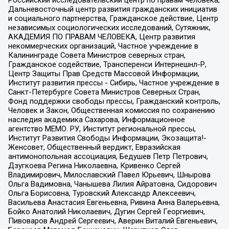
Дальневосточный центр развития гражданских инициатив
и социального партнерства, Гражданское действие, Центр
независимых социологических исследований, Сутяжник,
АКАДЕМИЯ ПО ПРАВАМ ЧЕЛОВЕКА, Центр развития
некоммерческих организаций, Частное учреждение в
Калининграде Совета Министров северных стран,
Гражданское содействие, Трансперенси Интернешнл-Р,
Центр Защиты Прав Средств Массовой Информации,
Институт развития прессы - Сибирь, Частное учреждение в
Санкт-Петербурге Совета Министров Северных Стран,
Фонд поддержки свободы прессы, Гражданский контроль,
Человек и Закон, Общественная комиссия по сохранению
наследия академика Сахарова, Информационное
агентство МЕМО. РУ, Институт региональной прессы,
Институт Развития Свободы Информации, Экозащита!-
Женсовет, Общественный вердикт, Евразийская
антимонопольная ассоциация, Бедушев Петр Петрович,
Дзугкоева Регина Николаевна, Кривенко Сергей
Владимирович, Милославский Павел Юрьевич, Шнырова
Ольга Вадимовна, Чанышева Лилия Айратовна, Сидорович
Ольга Борисовна, Туровский Александр Алексеевич,
Васильева Анастасия Евгеньевна, Ривина Анна Валерьевна,
Бойко Анатолий Николаевич, Дугин Сергей Георгиевич,
Пивоваров Андрей Сергеевич, Аверин Виталий Евгеньевич,