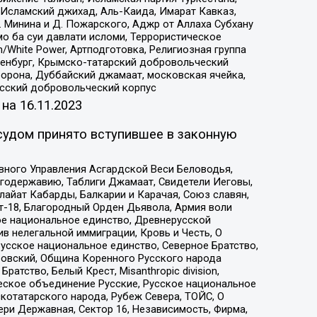
Исламский джихад, Аль-Каида, Имарат Кавказ,
 Минина и Д. Пожарского, Аджр от Аллаха Субхану
о ба суи давлати исломи, Террористическое
/White Power, Артподготовка, Религиозная группа
Оренбург, Крымско-татарский добровольческий
орона, Дуббайский джамаат, московская ячейка,
усский добровольческий корпус
 на
16.11.2023
судом принято вступившее в законную
вного Управления Асгардской Веси Беловодья,
годержавию, Таблиги Джамаат, Свидетели Иеговы,
айат Кабарды, Балкарии и Карачая, Союз славян,
т-18, Благородный Орден Дьявола, Армия воли
ое национальное единство, Древнерусской
 нелегальной иммиграции, Кровь и Честь, О
усское национальное единство, Северное Братство,
ровский, Община Коренного Русского народа
атство, Белый Крест, Misanthropic division,
еское объединение Русские, Русское национальное
котатарского народа, Рубеж Севера, ТОЙС, О
ри Державная, Сектор 16, Независимость, Фирма,