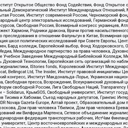
ститут Открытое Общество Фонд Содействия, Фонд Открытое 
альный Демократический Институт Международных Отношений,
тая Россия, Институт современной России, Черноморский фонд
родный центр электоральных исследований, Германский фонд
рсов, Свободная Россия, Всемирный конгресс украинцев, Атла
ект Хармони, Родники дракона, Врачи против насильственного
ию преследования в отношении Фалуньгун в Китае, Всемирная о
ация школ политических исследований при Совете Европы, Цен
мен, Бард колледж, Европейский выбор, Фонд Ходорковского,
едиа, Международное партнерство за права человека, Духовно
ое Учебное Заведение Международный Библейский Колледж, М
ь Духовной Технологии, Европейская сеть организаций по наб
урналистики, IStories fonds, Королевский Институт Между
gcat, Bellingcat Ltd, The Insider, Институт правовой инициатив
инский конгресс, Институт Макдональда-Лорье, Украинская нац
, Свободная пресса, Возрождение, Всеукраинский духовный цен
орум свободной России, Лига Свободных Наций, Transparеncy I
– Solidarus, КрымSOS, Свободный университет, Институт госу
в Тисима и Хабомаи, Съезд народных депутатов, Гринпис Инте
DR Novaja Gazeta-Europe, Алтай проект, Образовательный дом 
зскова, Дом прав человека Тбилиси, Дом прав человека Ерева
едований им Вилфрида Мартенса, Сетевое объединение журнали
Международная федерация транспортных рабочих, ИстЧам Финлан
й университет, Центр восточноевропейских и международных и