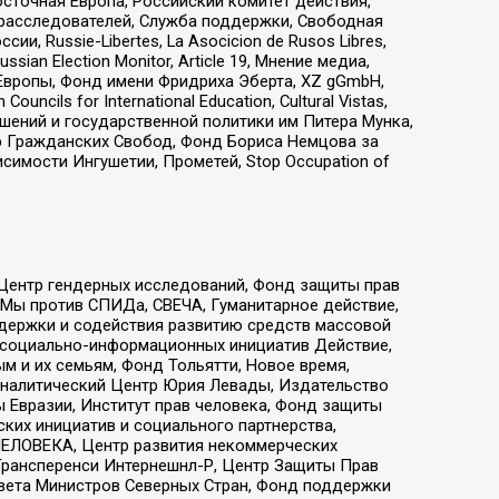
сточная Европа, Российский комитет действия,
-расследователей, Служба поддержки, Свободная
 Russie-Libertes, La Asocicion de Rusos Libres,
an Election Monitor, Article 19, Мнение медиа,
Европы, Фонд имени Фридриха Эберта, XZ gGmbH,
ls for International Education, Cultural Vistas,
ошений и государственной политики им Питера Мунка,
 Гражданских Свобод, Фонд Бориса Немцова за
имости Ингушетии, Прометей, Stop Occupation of
 Центр гендерных исследований, Фонд защиты прав
 Мы против СПИДа, СВЕЧА, Гуманитарное действие,
ддержки и содействия развитию средств массовой
р социально-информационных инициатив Действие,
 и их семьям, Фонд Тольятти, Новое время,
, Аналитический Центр Юрия Левады, Издательство
 Евразии, Институт прав человека, Фонд защиты
ких инициатив и социального партнерства,
ЕЛОВЕКА, Центр развития некоммерческих
 Трансперенси Интернешнл-Р, Центр Защиты Прав
овета Министров Северных Стран, Фонд поддержки