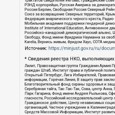
трактатов Свидетелей Иеговы, Гражданский Совет
РЭНД корпорейшн, Русская Америка за демократи
Россия Берлин, Свободная Россия Северный Рейн-В
Союз за возвращение Северных территорий, Крымско
Федерация анархического черного креста, Радио
Мобильная академия поддержки гендерной демократи
Institute of International Education, Антивоенн
Российско-канадский демократический альянс, 
Свободу, Фонд имени Фридриха Науманна за свобо
Karelia, Вернись живым, Фридом Хаус, СОТА меди
Источник:
https://minjust.gov.ru/ru/doc
* Сведения реестра НКО, выполняющих 
Лилит, Правозащитная группа Гражданин.Армия.П
граждан Штаб, Институт права и публичной поли
Открытый Петербург, Лига Избирателей, Правова
информации, Горячая Линия, В защиту прав закл
Благотворительный фонд охраны здоровья и защи
Серебряная тайга, Так-Так-Так, Сова, центр Анн
Парк Гагарина, Фонд имени Андрея Рылькова, Сф
гласности, Российский исследовательский центр 
Гражданское действие, Центр независимых соци
организаций, Частное учреждение в Калининград
Средств Массовой Информации, Институт развити