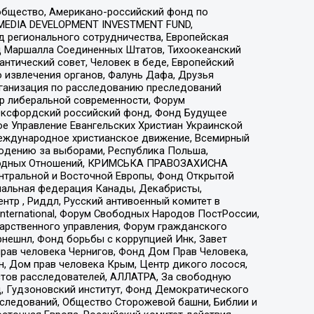
общество, Американо-российский фонд по
 MEDIA DEVELOPMENT INVESTMENT FUND,
 регионального сотрудничества, Европейская
 Маршалла Соединенных Штатов, Тихоокеанский
нтический совет, Человек в беде, Европейский
 извлечения органов, Фалунь Дафа, Друзья
рганизация по расследованию преследований
тр либеральной современности, Форум
 Оксфордский российский фонд, Фонд Будущее
е Управление Евангельских Христиан Украинской
еждународное христианское движение, Всемирный
людению за выборами, Республика Польша,
народных Отношений, КРИМСЬКА ПРАВОЗАХИСНА
ы Центральной и Восточной Европы, Фонд Открытой
иональная федерация Канады, Декабристы,
тр , Риддл, Русский антивоенный комитет в
nternational, Форум Свободных Народов ПостРоссии,
дарственного управления, Форум гражданского
рнешнл, Фонд борьбы с коррупцией Инк, Завет
прав человека Чернигов, Фонд Дом Прав Человека,
н, Дом прав человека Крым, Центр дикого лосося,
стов расследователей, АЛЛАТРА, За свободную
д, Гудзоновский институт, Фонд Демократического
сследований, Общество Сторожевой башни, Библии и