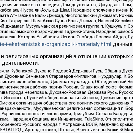
ения исламского наследия, Дом двух святых, Джунд аш-Шам, 
жабха аль-Нусра ли-Ахль аш-Шам, Народное ополчение имени К.
ата Ат-Тавхида Валь-Джихад, Чистопольский Джамаат, Рохнам
ят Тахрир аш-Шам, Ахлю Сунна Валь Джамаа, National Socialism
ий джамаат, Мусульманская религиозная группа п. Кушкуль г. 
ртия исламского возрождения Таджикистана, Народная самооб
олодёжь Которая Улыбается, Легион Свобода России, Айдар, Р
ie-i-ekstremistskie-organizacii-i-materialy.html
данные
и религиозных организаций в отношении которых 
 деятельности:
земли Кубанской Духовно Родовой Державы Русь, Община Духо
 Духовная Семинария Староверов-Инглингов, Нурджулар, К Бо
листическое общество, Джамаат мувахидов, Объединенный Вил
иалистическая рабочая партия России, Славянский союз, Форма
ива города Череповца, Духовно-Родовая Держава Русь, Русск
-Инглингов, Русский общенациональный союз, Движение против
 Омская организация общественного политического движения Р
йзрахманисты, Мусульманская религиозная организация п. Бо
краинская повстанческая армия, Тризуб им. Степана Бандеры, Бр
зма, Народная Социальная Инициатива, TulaSkins, Этнополитич
оренного Русского народа г. Астрахани, ВОЛЯ, Меджлис крымс
РЕВТАТПОД, Артподготовка, Штольц, В честь иконы Божией Мате