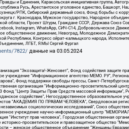
равды и Единения, Каракольская инициативная группа, Автогра
спублика Русь, Арестантское уголовное единство, Башкорт, Наци
окузнецк/РПК, Сибирский державный союз, Фонд борьбы с кор
округа г. Краснодара, Мужское государство, Народное объедин
ой области, Проект Штурм, Граждане СССР, Держава Союз Сов
Facebook, Instagram, WhatsApp, СИЧ-С14, Добровольческое Движ
ское общественное движение, Невоград, Молодежное Демократ
ой Республики, Конгресс ойрат-калмыцкого народа, Исполнит
бъединение, ЛГБТ, Я.МЫ Сергей Фургал
uments/7822/
данные на
03.05.2024
Общество с ограниченной ответственностью "Радио Свободная Европа/Радио Свобода", Чешское информационное агентство "MEDIUM-ORIENT", Красноярская региональная общественная организация "Мы против СПИДа", Камалягин Денис Николаевич, Маркелов Сергей Евгеньевич, Пономарев Лев Александрович, Савицкая Людмила Алексеевна, Автономная некоммерческая организация "Центр по работе с проблемой насилия "НАСИЛИЮ.НЕТ", Межрегиональный профессиональный союз работников здравоохранения "Альянс врачей", Юридическое лицо, зарегистрированное в Латвийской Республике, SIA "Medusa Project" (регистрационный номер 40103797863, дата регистрации 10.06.2014), Некоммерческая организация "Фонд по борьбе с коррупцией", Автономная некоммерческая организация "Институт права и публичной политики", Баданин Роман Сергеевич, Гликин Максим Александрович, Железнова Мария Михайловна, Лукьянова Юлия Сергеевна, Маетная Елизавета Витальевна, Маняхин Петр Борисович, Чуракова Ольга Владимировна, Ярош Юлия Петровна, Юридическое лицо "The Insider SIA", зарегистрированное в Риге, Латвийская Республика (дата регистрации 26.06.2015), являющееся администратором доменного имени интернет-издания "The Insider SIA", https://theins.ru, Постернак Алексей Евгеньевич, Рубин Михаил Аркадьевич, Анин Роман Александрович, Юридическое лицо Istories fonds, зарегистрированное в Латвийской Республике (регистрационный номер 50008295751, дата регистрации 24.02.2020), Великовский Дмитрий Александрович, Долинина Ирина Николаевна, Мароховская Алеся Алексеевна, Шлейнов Роман Юрьевич, Шмагун Олеся Валентиновна, Общество с ограниченной ответственностью "Альтаир 2021", Общество с ограниченной ответственностью "Вега 2021", Общество с ограниченной ответственностью "Главный редактор 2021", Общество с ограниченной ответственностью "Ромашки монолит", Важенков Артем Валерьевич, Ивановская областная общественная организация "Центр гендерных исследований", Гурман Юрий Альбертович, Медиапроект "ОВД-Инфо", Егоров Владимир Владимирович, Жилинский Владимир Александрович, Общество с ограниченной ответственностью "ЗП", Иванова София Юрьевна, Карезина Инна Павловна, Кильтау Екатерина Викторовна, Петров Алексей Викторович, Пискунов Сергей Евгеньевич, Смирнов Сергей Сергеевич, Тихонов Михаил Сергеевич, Общество с ограниченной ответственностью "ЖУРНАЛИСТ-ИНОСТРАННЫЙ АГЕНТ", Арапова Галина Юрьевна, Вольтская Татьяна Анатольевна, Американская компания "Mason G.E.S. Anonymous Foundation" (США), являющаяся владельцем интернет-издания https://mnews.world/, Компания "Stichting Bellingcat", зарегистрированная в Нидерландах (дата регистрации 11.07.2018), Захаров Андрей Вячеславович, Клепиковская Екатерина Дмитриевна, Общество с ограниченной ответственностью "МЕМО", Перл Роман Александрович, Симонов Евгений Алексеевич, Соловьева Елена Анатольевна, Сотников Даниил Владимирович, Сурначева Елизавета Дмитриевна, Автономная некоммерческая организация по защите прав человека и информированию населения "Якутия – Наше Мнение", Общество с ограниченной ответственностью "Москоу диджитал медиа", с 26.01.2023 Общество с ограниченной ответственностью "Чайка Белые сады", Ветошкина Валерия Валерьевна, Заговора Максим Александрович, Межрегиональное общественное движение "Российская ЛГБТ - сеть", Оленичев Максим Владимирович, Павлов Иван Юрьевич, Скворцова Елена Сергеевна, Общество с ограниченной ответственностью "Как бы инагент", Кочетков Игорь Викторович, Общество с ограниченной ответственностью "Честные выборы", Еланчик Олег Александрович, Общество с ограниченной ответственностью "Нобелевский призыв", Гималова Регина Эмилевна, Григорьев Андрей Валерьевич, Григорьева Алина Александровна, Ассоциация по содействию защите прав призывников, альтернативнослужащих и военнослужащих "Правозащитная группа "Гражданин.Армия.Право", Хисамова Регина Фаритовна, Автономная некоммерческая организация по реализа