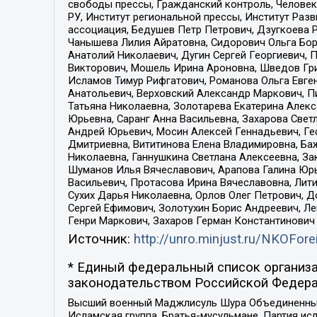
свободы прессы, Гражданский контроль, Человек
РУ, Институт региональной прессы, Институт Ра
ассоциация, Бедушев Петр Петрович, Дзугкоева 
Чанышева Лилия Айратовна, Сидорович Ольга Бори
Анатолий Николаевич, Дугин Сергей Георгиевич, 
Викторович, Мошель Ирина Ароновна, Шведов Гри
Исламов Тимур Рифгатович, Романова Ольга Евге
Анатольевич, Верховский Александр Маркович, П
Татьяна Николаевна, Золотарева Екатерина Алек
Юрьевна, Саранг Анна Васильевна, Захарова Свет
Андрей Юрьевич, Мосин Алексей Геннадьевич, Ге
Дмитриевна, Вититинова Елена Владимировна, Ба
Николаевна, Ганнушкина Светлана Алексеевна, За
Шуманов Илья Вячеславович, Арапова Галина Юрь
Васильевич, Протасова Ирина Вячеславовна, Лит
Сухих Дарья Николаевна, Орлов Олег Петрович, 
Сергей Ефимович, Золотухин Борис Андреевич, Л
Генри Маркович, Захаров Герман Константинович
Источник:
http://unro.minjust.ru/NKOFore
* Единый федеральный список организа
законодательством Российской Федера
Высший военный Маджлисуль Шура Объединенных с
Исламская группа, Братья-мусульмане, Партия ис