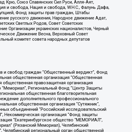
д Крю, Союз Славянских Сил Руси, Алля-Аят,
я и свобода, Нация и свобода, W.H.С., Фалунь Дафа,
рупцией, Фонд защиты прав граждан, Штабы
ение русского движения, Народное движение Адат,
етских Светлых Родов, Совет Советских
ение Организации украинских националистов, Черный
ическое Движение Весна, Верховный Совет
ельный комитет совета народных депутатов
ции социально-правовых программ "Лилит", Дальневосточное общественное движение "Маяк", Санкт-Петербургская ЛГБТ-инициативная группа "Выход", Инициативная группа ЛГБТ+ "Реверс", Алексеев Андрей Викторович, Бекбулатова Таисия Львовна, Беляев Иван Михайлович, Владыкина Елена Сергеевна, Гельман Марат Александрович, Никульшина Вероника Юрьевна, Толоконникова Надежда Андреевна, Шендерович Виктор Анатольевич, Общество с ограниченной ответственностью "Данное сообщение", Общество с ограниченной ответственностью Издательский дом "Новая глава", Айнбиндер Александра Александровна, Московский комьюнити-центр для ЛГБТ+инициатив, Благотворительный фонд развития филантропии, Deutsche Welle (Германия, Kurt-Schumacher-Strasse 3, 53113 Bonn), Борзунова Мария Михайловна, Воробьев Виктор Викторович, Голубева Анна Львовна, Константинова Алла Михайловна, Малкова Ирина Владимировна, Мурадов Мурад Абдулгалимович, Осетинская Елизавета Николаевна, Понасенков Евгений Николаевич, Ганапольский Матвей Юрьевич, Киселев Евгений Алексеевич, Борухович Ирина Григорьевна, Дремин Иван Тимофеевич, Дубровский Дмитрий Викторович, Красноярская региональная общественная организация поддержки и развития альтернативных образовательных технологий и межкультурных коммуникаций "ИНТЕРРА", Маяковская Екатерина Алексеевна, Фейгин Марк Захарович, Филимонов Андрей Викторович, Дзугкоева Регина Николаевна, Доброхотов Роман Александрович, Дудь Юрий Александрович, Елкин Сергей Владимирович, Кругликов Кирилл Игоревич, Сабунаева Мария Леонидовна, Семенов Алексей Владимирович, Шаинян Карен Багратович, Шульман Екатерина Михайловна, Асафьев Артур Валерьевич, Вахштайн Виктор Семенович, Венедиктов Алексей Алексеевич, Лушникова Екатерина Евгеньевна, Волков Леонид Михайлович, Невзоров Александр Глебович, Пархоменко Сергей Борисович, Сироткин Ярослав Николаевич, Кара-Мурза Владимир Владимирович, Баранова Наталья Владимировна, Гозман Леонид Яковлевич, Кагарлицкий Борис Юльевич, Климарев Михаил Валерьевич, Милов Владимир Станиславович, Автономная некоммерческая организация Краснодарский центр современного искусства "Типография", Моргенштерн Алишер Тагирович, Соболь Любовь Эдуардовна, Общество с ограниченной ответственностью "ЛИЗА НОРМ", Каспаров Гарри Кимович, Ходорковский Михаил Борисович, Общество с ограниченной ответственностью "Апрельские тезисы", Данилович Ирина Брониславовна, Кашин Олег Владимирович, Петров Николай Владимирович, Пивоваров Алексей Владимирович, Соколов Михаил Владимирович, Цветкова Юлия Владимировна, Чичваркин Евгений Александрович, Комитет против пыток/Команда против пыток, Общество с ограниченной ответственностью "Первый научный", Общество с ограниченной ответственностью "Вертолет и ко", Белоцерковская Вероника Борисовна, Кац Максим Евгеньевич, Лазарева Татьяна Юрьевна, Шаведдинов Руслан Табризович, Яшин Илья Валерьевич, Общество с ограниченной ответственностью "Иноагент ААВ", Алешковский Дмитрий Петрович, Альбац Евгения Марковна, Быков Дмитрий Львович, Галямина Юлия Евгеньевна, Лойко Сергей Леонидович, Мартынов Кирилл Константинович, Медведев Сергей Александрович, Крашенинников Федор Геннадиевич, Гордеева Катерина Вл