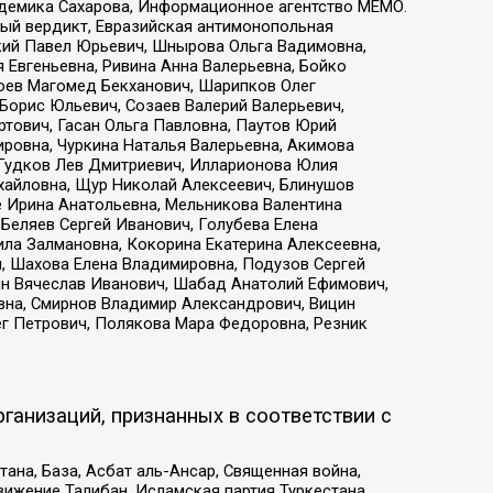
адемика Сахарова, Информационное агентство МЕМО.
ый вердикт, Евразийская антимонопольная
кий Павел Юрьевич, Шнырова Ольга Вадимовна,
 Евгеньевна, Ривина Анна Валерьевна, Бойко
хоев Магомед Бекханович, Шарипков Олег
Борис Юльевич, Созаев Валерий Валерьевич,
тович, Гасан Ольга Павловна, Паутов Юрий
ровна, Чуркина Наталья Валерьевна, Акимова
 Гудков Лев Дмитриевич, Илларионова Юлия
ихайловна, Щур Николай Алексеевич, Блинушов
е Ирина Анатольевна, Мельникова Валентина
Беляев Сергей Иванович, Голубева Елена
ила Залмановна, Кокорина Екатерина Алексеевна,
, Шахова Елена Владимировна, Подузов Сергей
ин Вячеслав Иванович, Шабад Анатолий Ефимович,
вна, Смирнов Владимир Александрович, Вицин
ег Петрович, Полякова Мара Федоровна, Резник
ганизаций, признанных в соответствии с
на, База, Асбат аль-Ансар, Священная война,
ижение Талибан, Исламская партия Туркестана,