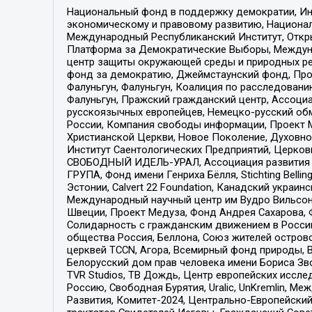
Национальный фонд в поддержку демократии, Ин
экономическому и правовому развитию, Национ
Международный Республиканский Институт, Откры
Платформа за Демократические Выборы, Междуна
центр защиты окружающей среды и природных ресу
фонд за демократию, Джеймстаунский фонд, Прож
Фалуньгун, Фалуньгун, Коалиция по расследован
Фалуньгун, Пражский гражданский центр, Ассоци
русскоязычных европейцев, Немецко-русский об
России, Компания свободы информации, Проект М
Христианской Церкви, Новое Поколение, Духовн
Институт Саентологических Предприятий, Церков
СВОБОДНЫЙ ИДЕЛЬ-УРАЛ, Ассоциация развития ж
ГРУПА, Фонд имени Генриха Бёлля, Stichting Bellin
Эстонии, Calvert 22 Foundation, Канадский укра
Международный научный центр им Вудро Вильсона
Швеции, Проект Медуза, Фонд Андрея Сахарова, Ф
Солидарность с гражданским движением в России 
общества Россия, Беллона, Союз жителей острово
церквей TCCN, Агора, Всемирный фонд природы, B
Белорусский дом прав человека имени Бориса Зво
TVR Studios, ТВ Дождь, Центр европейских иссл
Россию, Свободная Бурятия, Uralic, UnKremlin, 
Развития, Комитет-2024, Центрально-Европейски