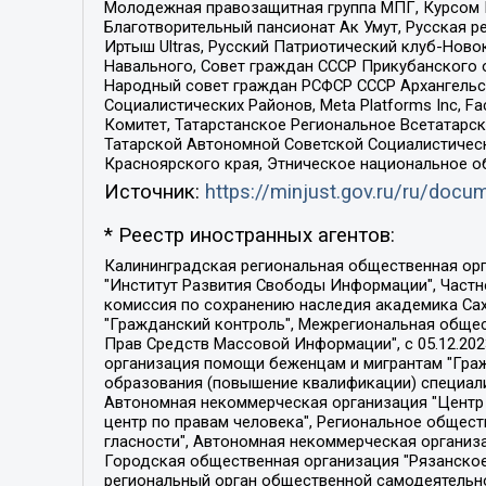
Молодежная правозащитная группа МПГ, Курсом П
Благотворительный пансионат Ак Умут, Русская ре
Иртыш Ultras, Русский Патриотический клуб-Нов
Навального, Совет граждан СССР Прикубанского 
Народный совет граждан РСФСР СССР Архангельск
Социалистических Районов, Meta Platforms Inc, 
Комитет, Татарстанское Региональное Всетатар
Татарской Автономной Советской Социалистическ
Красноярского края, Этническое национальное о
Источник:
https://minjust.gov.ru/ru/doc
* Реестр иностранных агентов:
Калининградская региональная общественная организация "Экозащита!-Женсовет", Фонд содействия защите прав и свобод граждан "Общественный вердикт", Фонд "Институт Развития Свободы Информации", Частное учреждение "Информационное агентство МЕМО. РУ", Региональная общественная организация "Общественная комиссия по сохранению наследия академика Сахарова", Фонд поддержки свободы прессы, Санкт-Петербургская общественная правозащитная организация "Гражданский контроль", Межрегиональная общественная организация "Информационно-просветительский центр "Мемориал", Региональный Фонд "Центр Защиты Прав Средств Массовой Информации", с 05.12.2023 Фонд "Центр Защиты Прав Средств массовой информации", Региональная общественная благотворительная организация помощи беженцам и мигрантам "Гражданское содействие", Негосударственное образовательное учреждение дополнительного профессионального образования (повышение квалификации) специалистов "АКАДЕМИЯ ПО ПРАВАМ ЧЕЛОВЕКА", Свердловская региональная общественная организация "Сутяжник", Автономная некоммерческая организация "Центр независимых социологических исследований", Союз общественных объединений "Российский исследовательский центр по правам человека", Региональное общественное учреждение научно-информационный центр "МЕМОРИАЛ", Некоммерческая организация "Фонд защиты гласности", Автономная некоммерческая организация "Институт прав человека", Городская общественная организация "Екатеринбургское общество "МЕМОРИАЛ", Городская общественная организация "Рязанское историко-просветительское и правозащитное общество "Мемориал" (Рязанский Мемориал), Челябинский региональный орган общественной самодеятельности – женское общественное объединение "Женщины Евразии", Челябинский региональный орган общественной самодеятельности "Уральская правозащитная группа", Фонд содействия защите здоровья и социальной справедливости имени Андрея Рылькова, Автономная Некоммерческая Организация "Аналитический Центр Юрия Левады", Автономная некоммерческая организация социальной поддержки населения "Проект Апрель", Региональная общественная организация помощи женщинам и детям, находящимся в кризисной ситуации "Информационно-методический центр "Анна", Фонд содействия развитию массовых коммуникаций и правовому просвещению "Так-так-Так", Фонд содействия устойчивому развитию "Серебряная тайга", Свердловский региональный общественный фонд социальных проектов "Новое время", "Idel.Реалии", Кавказ.Реалии, Крым.Реалии, Телеканал Настоящее Время, Татаро-башкирская служба Радио Свобода (Azatliq Radiosi), Радио Свободная Европа/Радио Свобода (PCE/PC), "Сибирь.Реалии", "Фактограф", Благотворительный фонд помощи осужденным и их семьям, Автономная некоммерческая организация "Институт глобализации и социальных движений", Фонд "В защиту прав заключенных", Частное учреждение "Центр поддержки и содействия развитию средств массовой информации", Пензенский региональный общественный благотворительный фонд "Гражданский союз", "Север.Реалии", Некоммерческая организация Фонд "Правовая инициатива", 