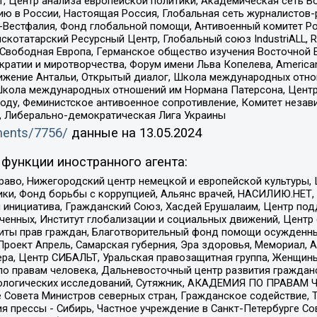
, Центр анализа европейской политики, Академическая сеть Во
ю в России, Настоящая Россия, Глобальная сеть журналистов
естфалия, Фонд глобальной помощи, Антивоенный комитет России,
татарский Ресурсный Центр, Глобальный союз IndustriALL, Russi
 Свободная Европа, Германское общество изучения Восточной 
и и миротворчества, Форум имени Льва Копелева, American Counci
ое движение Антальи, Открытый диалог, Школа международных отн
Школа международных отношений им Нормана Патерсона, Центр
ду, Феминистское антивоенное сопротивление, Комитет независ
а, Либерально-демократическая Лига Украины
uments/7756/
данные на
13.05.2024
функции иностранного агента:
раво, Нижегородский центр немецкой и европейской культуры,
тики, Фонд борьбы с коррупцией, Альянс врачей, НАСИЛИЮ.НЕТ,
я инициатива, Гражданский Союз, Хасдей Ерушалаим, Центр по
юченных, Институт глобализации и социальных движений, Цент
ты прав граждан, Благотворительный фонд помощи осужденным
а, Проект Апрель, Самарская губерния, Эра здоровья, Мемориал
ера, Центр СИБАЛЬТ, Уральская правозащитная группа, Женщины
по правам человека, Дальневосточный центр развития гражданс
ологических исследований, Сутяжник, АКАДЕМИЯ ПО ПРАВАМ Ч
е Совета Министров северных стран, Гражданское содействие,
я прессы - Сибирь, Частное учреждение в Санкт-Петербурге С