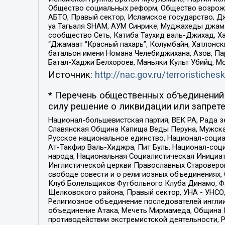
Общество социальных реформ, Общество возрожд
АБТО, Правый сектор, Исламское государство, Д
уа Тагьаля SHAM, АУМ Синрике, Муджахеды джама
сообщество Сеть, Катиба Таухид валь-Джихад, Хай
“Джамаат “Красный пахарь”, Колумбайн, Хатлонск
батальон имени Номана Челебиджихана, Азов, Па
Батал-Хаджи Белхороев, Маньяки Культ Убийц, М
Источник:
http://nac.gov.ru/terroristichesk
* Перечень общественных объединений 
силу решение о ликвидации или запрете
Национал-большевистская партия, ВЕК РА, Рада 
Славянская Община Капища Веды Перуна, Мужская
Русское национальное единство, Национал-социа
Ат-Такфир Валь-Хиджра, Пит Буль, Национал-соц
народа, Национальная Социалистическая Инициат
Инглистической церкви Православных Староверов
свободе совести и о религиозных объединениях,
Клуб Болельщиков Футбольного Клуба Динамо, Фа
Щелковского района, Правый сектор, УНА - УНСО, У
Религиозное объединение последователей инглии
объединение Атака, Мечеть Мирмамеда, Община К
противодействии экстремистской деятельности, 