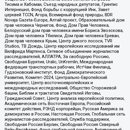
Тисима и Хабомаи, Съезд народных депутатов, Гринпис
Интернешнл, Фонд борьбы с коррупцией Инк, Завет
церквей TCCN, Агора, Всемирный фонд природы, BDR
Novaja Gazeta-Europe, Алтай проект, Образовательный дом
прав человека Чернигов, Фонд Дом Прав Человека,
Белорусский дом прав человека имени Бориса Звозскова,
Дом прав человека Тбилиси, Дом прав человека Ереван,
Дом прав человека Крым, Центр дикого лосося, TVR
Studios, ТВ Дождь, Центр европейских исследований им
Вилфрида Мартенса, Сетевое объединение журналистов
расследователей, АЛЛАТРА, За свободную Россию,
Свободная Бурятия, Uralic, UnKremlin, Международная
федерация транспортных рабочих, ИстЧам Финланд,
Гудзоновский институт, Фонд Демократического
Развития, Комитет-2024, Центрально-Европейский
университет, Центр восточноевропейских и
международных исследований, Общество Сторожевой
башни, Библии и трактатов Свидетелей Иеговы,
Гражданский Совет, Центр анализа европейской политики,
Академическая сеть Восточная Европа, Российский
комитет действия, РЭНД корпорейшн, Русская Америка за
демократию в России, Настоящая Россия, Глобальная сеть
журналистов-расследователей, Служба поддержки,
Свободная Россия Берлин, Свободная Россия Северный
Рейн-Вестфалия, Фонд глобальной помощи, Антивоенный