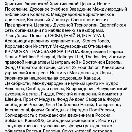
Христиан Украинской Христианской Церкви, Новое
Поколение, Духовное Учебное Заведение Международный
Библейский Колледж, Международное христианское
движение, Всемирный Институт Саентологических
Предприятий, Церковь Духовной Технологии, Европейская
сеть организаций по наблюдению за выборами,
Республика Польша, СВОБОДНЫЙ ИДЕЛЬ-УРАЛ,
Ассоциация развития журналистики, IStories fonds,
Королевский Институт Международных Отношений,
КРИМСЬКА ПРАВОЗАХИСНА ГРУПА, Фонд имени Генриха
Бёлля, Stichting Bellingcat, Bellingcat Ltd, The Insider, Институт
правовой инициативы Центральной и Восточной Европы,
Фонд Открытой Эстонии, Calvert 22 Foundation, Канадский
украинский конгресс, Институт Макдональда-Лорье,
Украинская национальная федерация Канады,
Декабристы, Международный научный центр им Вудро
Вильсона, Свободная пресса, Возрождение, Всеукраинский
духовный центр , Риддл, Русский антивоенный комитет в
Швеции, Проект Медуза, Фонд Андрея Сахарова, Форум
свободной России, Лига Свободных Наций, Transparеncy
International, Форум Свободных Народов ПостРоссии,
Солидарность с гражданским движением в России –
Solidarus, КрымSOS, Свободный университет, Институт
государственного управления, Форум гражданского
общества Россия, Беллона, Союз жителей островов