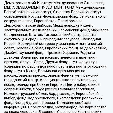
Демократический Институт Международных Отношений,
MEDIA DEVELOPMENT INVESTMENT FUND, Международный
Республиканский Институт, Открытая Россия, Институт
современной России, Черноморский фонд регионального
сотрудничества, Европейская Платформа за
Демократические Выборы, Международный центр
электоральных исследований, Германский фонд Маршалла
Соединенных Штатов, Тихоокеанский центр защиты
окружающей среды и природных ресурсов, Свободная
Россия, Всемирный конгресс украинцев, Атлантический
совет, Человек в беде, Европейский фонд за демократию,
Джеймстаунский фонд, Прожект Хармони, Родники
дракона, Врачи против насильственного извлечения
органов, Фалунь Дафа, Друзья Фалуньгун, Фалуньгун,
Коалиция по расследованию преследования в отношении
Фалуньгун в Китае, Всемирная организация по
расследованию преследований Фалуньгун, Пражский
гражданский центр, Ассоциация школ политических
исследований при Совете Европы, Центр либеральной
современности, Форум русскоязычных европейцев,
Немецко-русский обмен, Бард колледж, Европейский
выбор, Фонд Ходорковского, Оксфордский российский
фонд, Фонд Будущее России, Компания свободы
информации, Проект Медиа, Международное партнерство
за права человека, Духовное Управление Евангельских