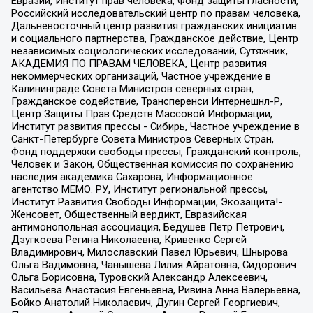
Евразии, Институт прав человека, Фонд защиты гласности,
Российский исследовательский центр по правам человека,
Дальневосточный центр развития гражданских инициатив
и социального партнерства, Гражданское действие, Центр
независимых социологических исследований, Сутяжник,
АКАДЕМИЯ ПО ПРАВАМ ЧЕЛОВЕКА, Центр развития
некоммерческих организаций, Частное учреждение в
Калининграде Совета Министров северных стран,
Гражданское содействие, Трансперенси Интернешнл-Р,
Центр Защиты Прав Средств Массовой Информации,
Институт развития прессы - Сибирь, Частное учреждение в
Санкт-Петербурге Совета Министров Северных Стран,
Фонд поддержки свободы прессы, Гражданский контроль,
Человек и Закон, Общественная комиссия по сохранению
наследия академика Сахарова, Информационное
агентство МЕМО. РУ, Институт региональной прессы,
Институт Развития Свободы Информации, Экозащита!-
Женсовет, Общественный вердикт, Евразийская
антимонопольная ассоциация, Бедушев Петр Петрович,
Дзугкоева Регина Николаевна, Кривенко Сергей
Владимирович, Милославский Павел Юрьевич, Шнырова
Ольга Вадимовна, Чанышева Лилия Айратовна, Сидорович
Ольга Борисовна, Туровский Александр Алексеевич,
Васильева Анастасия Евгеньевна, Ривина Анна Валерьевна,
Бойко Анатолий Николаевич, Дугин Сергей Георгиевич,