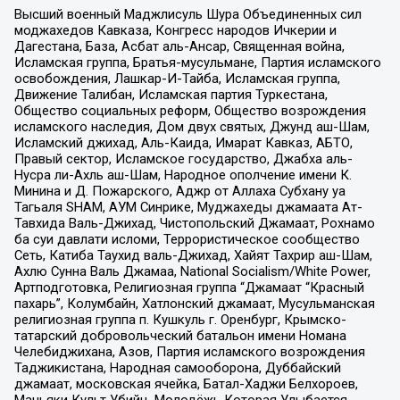
Высший военный Маджлисуль Шура Объединенных сил
моджахедов Кавказа, Конгресс народов Ичкерии и
Дагестана, База, Асбат аль-Ансар, Священная война,
Исламская группа, Братья-мусульмане, Партия исламского
освобождения, Лашкар-И-Тайба, Исламская группа,
Движение Талибан, Исламская партия Туркестана,
Общество социальных реформ, Общество возрождения
исламского наследия, Дом двух святых, Джунд аш-Шам,
Исламский джихад, Аль-Каида, Имарат Кавказ, АБТО,
Правый сектор, Исламское государство, Джабха аль-
Нусра ли-Ахль аш-Шам, Народное ополчение имени К.
Минина и Д. Пожарского, Аджр от Аллаха Субхану уа
Тагьаля SHAM, АУМ Синрике, Муджахеды джамаата Ат-
Тавхида Валь-Джихад, Чистопольский Джамаат, Рохнамо
ба суи давлати исломи, Террористическое сообщество
Сеть, Катиба Таухид валь-Джихад, Хайят Тахрир аш-Шам,
Ахлю Сунна Валь Джамаа, National Socialism/White Power,
Артподготовка, Религиозная группа “Джамаат “Красный
пахарь”, Колумбайн, Хатлонский джамаат, Мусульманская
религиозная группа п. Кушкуль г. Оренбург, Крымско-
татарский добровольческий батальон имени Номана
Челебиджихана, Азов, Партия исламского возрождения
Таджикистана, Народная самооборона, Дуббайский
джамаат, московская ячейка, Батал-Хаджи Белхороев,