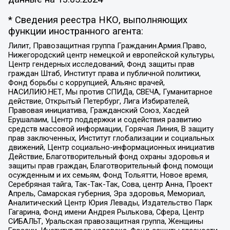
* Сведения реестра НКО, выполняющих
функции иностранного агента:
Лилит, Правозащитная группа Гражданин.Армия.Право,
Нижегородский центр немецкой и европейской культуры,
Центр гендерных исследований, Фонд защиты прав
граждан Штаб, Институт права и публичной политики,
Фонд борьбы с коррупцией, Альянс врачей,
НАСИЛИЮ.НЕТ, Мы против СПИДа, СВЕЧА, Гуманитарное
действие, Открытый Петербург, Лига Избирателей,
Правовая инициатива, Гражданский Союз, Хасдей
Ерушалаим, Центр поддержки и содействия развитию
средств массовой информации, Горячая Линия, В защиту
прав заключенных, Институт глобализации и социальных
движений, Центр социально-информационных инициатив
Действие, Благотворительный фонд охраны здоровья и
защиты прав граждан, Благотворительный фонд помощи
осужденным и их семьям, Фонд Тольятти, Новое время,
Серебряная тайга, Так-Так-Так, Сова, центр Анна, Проект
Апрель, Самарская губерния, Эра здоровья, Мемориал,
Аналитический Центр Юрия Левады, Издательство Парк
Гагарина, Фонд имени Андрея Рылькова, Сфера, Центр
СИБАЛЬТ, Уральская правозащитная группа, Женщины