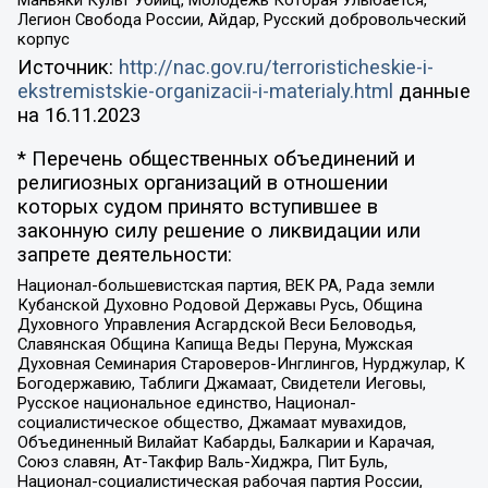
Маньяки Культ Убийц, Молодёжь Которая Улыбается,
Легион Свобода России, Айдар, Русский добровольческий
корпус
Источник:
http://nac.gov.ru/terroristicheskie-i-
ekstremistskie-organizacii-i-materialy.html
данные
на
16.11.2023
* Перечень общественных объединений и
религиозных организаций в отношении
которых судом принято вступившее в
законную силу решение о ликвидации или
запрете деятельности:
Национал-большевистская партия, ВЕК РА, Рада земли
Кубанской Духовно Родовой Державы Русь, Община
Духовного Управления Асгардской Веси Беловодья,
Славянская Община Капища Веды Перуна, Мужская
Духовная Семинария Староверов-Инглингов, Нурджулар, К
Богодержавию, Таблиги Джамаат, Свидетели Иеговы,
Русское национальное единство, Национал-
социалистическое общество, Джамаат мувахидов,
Объединенный Вилайат Кабарды, Балкарии и Карачая,
Союз славян, Ат-Такфир Валь-Хиджра, Пит Буль,
Национал-социалистическая рабочая партия России,