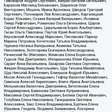
Пивоваров Андрей Сергеевич, Аверин Виталий Евгеньевич,
Барахоев Магомед Бекханович, Шарипков Олег
Викторович, Мошель Ирина Ароновна, Шведов Григорий
Сергеевич, Пономарев Лев Александрович, Каргалицкий
Борис Юльевич, Созаев Валерий Валерьевич, Исламов
Тимур Рифгатович, Романова Ольга Евгеньевна, Щаров
Сергей Алексадрович, Цирульников Борис Альбертович,
Гасан Ольга Павловна, Паутов Юрий Анатольевич,
Верховский Александр Маркович, Пислакова-Паркер
Марина Петровна, Кочеткова Татьяна Владимировна,
Чуркина Наталья Валерьевна, Акимова Татьяна
Николаевна, Золотарева Екатерина Александровна,
Рачинский Ян Збигневич, Жемкова Елена Борисовна,
Гудков Лев Дмитриевич, Илларионова Юлия Юрьевна,
Саранг Анна Васильевна, Захарова Светлана Сергеевна,
Аверин Владимир Анатольевич, Щур Татьяна Михайловна,
Щур Николай Алексеевич, Блинушов Андрей Юрьевич,
Мосин Алексей Геннадьевич, Гефтер Валентин Михайлович,
Симонов Алексей Кириллович, Флиге Ирина Анатольевна,
Мельникова Валентина Дмитриевна, Вититинова Елена
Владимировна, Баженова Светлана Куприяновна,
Максимов Сергей Владимирович, Беляев Сергей Иванович,
Голубева Елена Николаевна, Ганнушкина Светлана
Алексеевна, Закс Елена Владимировна, Буртина Елена
Юрьевна, Гендель Людмила Залмановна, Кокорина