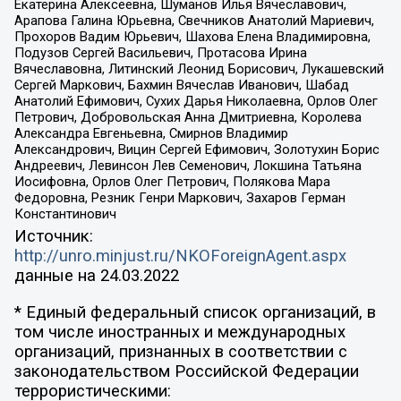
Екатерина Алексеевна, Шуманов Илья Вячеславович,
Арапова Галина Юрьевна, Свечников Анатолий Мариевич,
Прохоров Вадим Юрьевич, Шахова Елена Владимировна,
Подузов Сергей Васильевич, Протасова Ирина
Вячеславовна, Литинский Леонид Борисович, Лукашевский
Сергей Маркович, Бахмин Вячеслав Иванович, Шабад
Анатолий Ефимович, Сухих Дарья Николаевна, Орлов Олег
Петрович, Добровольская Анна Дмитриевна, Королева
Александра Евгеньевна, Смирнов Владимир
Александрович, Вицин Сергей Ефимович, Золотухин Борис
Андреевич, Левинсон Лев Семенович, Локшина Татьяна
Иосифовна, Орлов Олег Петрович, Полякова Мара
Федоровна, Резник Генри Маркович, Захаров Герман
Константинович
Источник:
http://unro.minjust.ru/NKOForeignAgent.aspx
данные на
24.03.2022
* Единый федеральный список организаций, в
том числе иностранных и международных
организаций, признанных в соответствии с
законодательством Российской Федерации
террористическими: