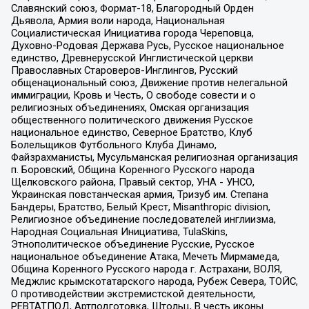
Славянский союз, Формат-18, Благородный Орден
Дьявола, Армия воли народа, Национальная
Социалистическая Инициатива города Череповца,
Духовно-Родовая Держава Русь, Русское национальное
единство, Древнерусской Инглистической церкви
Православных Староверов-Инглингов, Русский
общенациональный союз, Движение против нелегальной
иммиграции, Кровь и Честь, О свободе совести и о
религиозных объединениях, Омская организация
общественного политического движения Русское
национальное единство, Северное Братство, Клуб
Болельщиков Футбольного Клуба Динамо,
Файзрахманисты, Мусульманская религиозная организация
п. Боровский, Община Коренного Русского народа
Щелковского района, Правый сектор, УНА - УНСО,
Украинская повстанческая армия, Тризуб им. Степана
Бандеры, Братство, Белый Крест, Misanthropic division,
Религиозное объединение последователей инглиизма,
Народная Социальная Инициатива, TulaSkins,
Этнополитическое объединение Русские, Русское
национальное объединение Атака, Мечеть Мирмамеда,
Община Коренного Русского народа г. Астрахани, ВОЛЯ,
Меджлис крымскотатарского народа, Рубеж Севера, ТОЙС,
О противодействии экстремистской деятельности,
РЕВТАТПОД, Артподготовка, Штольц, В честь иконы