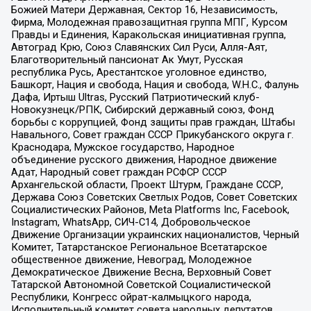
Божией Матери Державная, Сектор 16, Независимость,
Фирма, Молодежная правозащитная группа МПГ, Курсом
Правды и Единения, Каракольская инициативная группа,
Автоград Крю, Союз Славянских Сил Руси, Алля-Аят,
Благотворительный пансионат Ак Умут, Русская
республика Русь, Арестантское уголовное единство,
Башкорт, Нация и свобода, Нация и свобода, W.H.С., Фалунь
Дафа, Иртыш Ultras, Русский Патриотический клуб-
Новокузнецк/РПК, Сибирский державный союз, Фонд
борьбы с коррупцией, Фонд защиты прав граждан, Штабы
Навального, Совет граждан СССР Прикубанского округа г.
Краснодара, Мужское государство, Народное
объединение русского движения, Народное движение
Адат, Народный совет граждан РСФСР СССР
Архангельской области, Проект Штурм, Граждане СССР,
Держава Союз Советских Светлых Родов, Совет Советских
Социалистических Районов, Meta Platforms Inc, Facebook,
Instagram, WhatsApp, СИЧ-С14, Добровольческое
Движение Организации украинских националистов, Черный
Комитет, Татарстанское Региональное Всетатарское
общественное движение, Невоград, Молодежное
Демократическое Движение Весна, Верховный Совет
Татарской Автономной Советской Социалистической
Республики, Конгресс ойрат-калмыцкого народа,
Исполнительный комитет совета народных депутатов