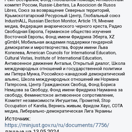
комитет России, Russie-Libertes, La Asocicion de Rusos
Libres, Союз за возвращение Северных территорий,
Крымскотатарский Ресурсный Центр, Глобальный союз
IndustriALL, Russian Election Monitor, Article 19, Мнение
медиа, Федерация анархического черного креста, Радио
Свободная Европа, Германское общество изучения
Восточной Европы, Фонд имени Фридриха Эберта, XZ
gGmbH, Мобильная академия поддержки гендерной
демократии и миротворчества, Форум имени Льва
Копелева, American Councils for International Education,
Cultural Vistas, Institute of International Education,
Антивоенное движение Антальи, Открытый диалог, Школа
международных отношений и государственной политики
им Питера Мунка, Российско-канадский демократический
альянс, Школа международных отношений им Нормана
Патерсона, Центр Гражданских Свобод, Фонд Бориса
Немцова за Свободу, Фонд имени Фридриха Науманна за
свободу, Феминистское антивоенное сопротивление,
Комитет независимости Ингушетии, Прометей, Stop
Occupation of Karelia, Вернись живым, Фридом Хаус, СОТА
медиа, Либерально-демократическая Лига Украины
Источник:
https://minjust.gov.ru/ru/documents/7756/
данные на
13.05.2024