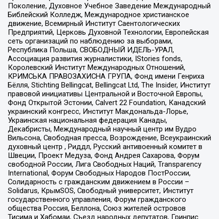
Поколение, Духовное Учебное Заведение Международный
Библейский Колледж, Международное христианское
движение, Всемирный Институт Саентологических
Предприятий, Церковь Духовной Технологии, Европейская
сеть организаций по наблюдению за выборами,
Республика Польша, СВОБОДНЫЙ ИДЕЛЬ-УРАЛ,
Ассоциация развития журналистики, IStories fonds,
Королевский Институт Международных Отношений,
КРИМСЬКА ПРАВОЗАХИСНА ГРУПА, Фонд имени Генриха
Бёлля, Stichting Bellingcat, Bellingcat Ltd, The Insider, Институт
правовой инициативы Центральной и Восточной Европы,
Фонд Открытой Эстонии, Calvert 22 Foundation, Канадский
украинский конгресс, Институт Макдональда-Лорье,
Украинская национальная федерация Канады,
Декабристы, Международный научный центр им Вудро
Вильсона, Свободная пресса, Возрождение, Всеукраинский
духовный центр , Риддл, Русский антивоенный комитет в
Швеции, Проект Медуза, Фонд Андрея Сахарова, Форум
свободной России, Лига Свободных Наций, Transparеncy
International, Форум Свободных Народов ПостРоссии,
Солидарность с гражданским движением в России –
Solidarus, КрымSOS, Свободный университет, Институт
государственного управления, Форум гражданского
общества Россия, Беллона, Союз жителей островов
Тисима и Хабомаи, Съезд народных депутатов, Гринпис