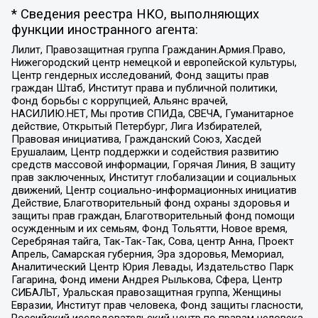
* Сведения реестра НКО, выполняющих
функции иностранного агента:
Лилит, Правозащитная группа Гражданин.Армия.Право,
Нижегородский центр немецкой и европейской культуры,
Центр гендерных исследований, Фонд защиты прав
граждан Штаб, Институт права и публичной политики,
Фонд борьбы с коррупцией, Альянс врачей,
НАСИЛИЮ.НЕТ, Мы против СПИДа, СВЕЧА, Гуманитарное
действие, Открытый Петербург, Лига Избирателей,
Правовая инициатива, Гражданский Союз, Хасдей
Ерушалаим, Центр поддержки и содействия развитию
средств массовой информации, Горячая Линия, В защиту
прав заключенных, Институт глобализации и социальных
движений, Центр социально-информационных инициатив
Действие, Благотворительный фонд охраны здоровья и
защиты прав граждан, Благотворительный фонд помощи
осужденным и их семьям, Фонд Тольятти, Новое время,
Серебряная тайга, Так-Так-Так, Сова, центр Анна, Проект
Апрель, Самарская губерния, Эра здоровья, Мемориал,
Аналитический Центр Юрия Левады, Издательство Парк
Гагарина, Фонд имени Андрея Рылькова, Сфера, Центр
СИБАЛЬТ, Уральская правозащитная группа, Женщины
Евразии, Институт прав человека, Фонд защиты гласности,
Российский исследовательский центр по правам человека,