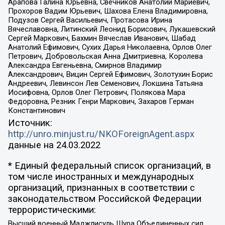
Арапова Галина Юрьевна, Свечников Анатолий Мариевич,
Прохоров Вадим Юрьевич, Шахова Елена Владимировна,
Подузов Сергей Васильевич, Протасова Ирина
Вячеславовна, Литинский Леонид Борисович, Лукашевский
Сергей Маркович, Бахмин Вячеслав Иванович, Шабад
Анатолий Ефимович, Сухих Дарья Николаевна, Орлов Олег
Петрович, Добровольская Анна Дмитриевна, Королева
Александра Евгеньевна, Смирнов Владимир
Александрович, Вицин Сергей Ефимович, Золотухин Борис
Андреевич, Левинсон Лев Семенович, Локшина Татьяна
Иосифовна, Орлов Олег Петрович, Полякова Мара
Федоровна, Резник Генри Маркович, Захаров Герман
Константинович
Источник:
http://unro.minjust.ru/NKOForeignAgent.aspx
данные на
24.03.2022
* Единый федеральный список организаций, в
том числе иностранных и международных
организаций, признанных в соответствии с
законодательством Российской Федерации
террористическими:
Высший военный Маджлисуль Шура Объединенных сил