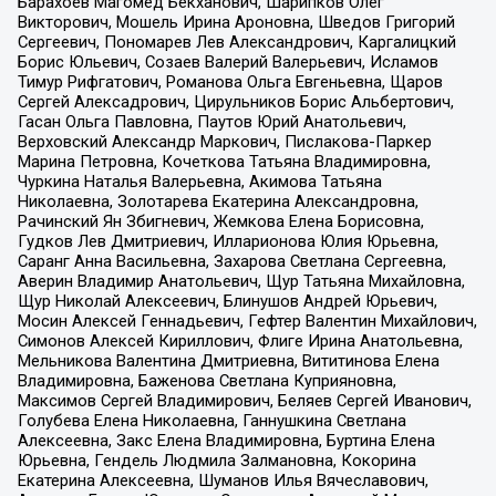
Барахоев Магомед Бекханович, Шарипков Олег
Викторович, Мошель Ирина Ароновна, Шведов Григорий
Сергеевич, Пономарев Лев Александрович, Каргалицкий
Борис Юльевич, Созаев Валерий Валерьевич, Исламов
Тимур Рифгатович, Романова Ольга Евгеньевна, Щаров
Сергей Алексадрович, Цирульников Борис Альбертович,
Гасан Ольга Павловна, Паутов Юрий Анатольевич,
Верховский Александр Маркович, Пислакова-Паркер
Марина Петровна, Кочеткова Татьяна Владимировна,
Чуркина Наталья Валерьевна, Акимова Татьяна
Николаевна, Золотарева Екатерина Александровна,
Рачинский Ян Збигневич, Жемкова Елена Борисовна,
Гудков Лев Дмитриевич, Илларионова Юлия Юрьевна,
Саранг Анна Васильевна, Захарова Светлана Сергеевна,
Аверин Владимир Анатольевич, Щур Татьяна Михайловна,
Щур Николай Алексеевич, Блинушов Андрей Юрьевич,
Мосин Алексей Геннадьевич, Гефтер Валентин Михайлович,
Симонов Алексей Кириллович, Флиге Ирина Анатольевна,
Мельникова Валентина Дмитриевна, Вититинова Елена
Владимировна, Баженова Светлана Куприяновна,
Максимов Сергей Владимирович, Беляев Сергей Иванович,
Голубева Елена Николаевна, Ганнушкина Светлана
Алексеевна, Закс Елена Владимировна, Буртина Елена
Юрьевна, Гендель Людмила Залмановна, Кокорина
Екатерина Алексеевна, Шуманов Илья Вячеславович,