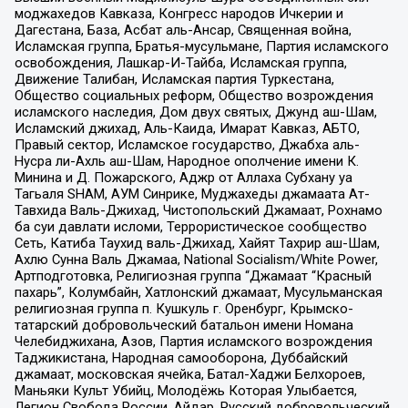
моджахедов Кавказа, Конгресс народов Ичкерии и
Дагестана, База, Асбат аль-Ансар, Священная война,
Исламская группа, Братья-мусульмане, Партия исламского
освобождения, Лашкар-И-Тайба, Исламская группа,
Движение Талибан, Исламская партия Туркестана,
Общество социальных реформ, Общество возрождения
исламского наследия, Дом двух святых, Джунд аш-Шам,
Исламский джихад, Аль-Каида, Имарат Кавказ, АБТО,
Правый сектор, Исламское государство, Джабха аль-
Нусра ли-Ахль аш-Шам, Народное ополчение имени К.
Минина и Д. Пожарского, Аджр от Аллаха Субхану уа
Тагьаля SHAM, АУМ Синрике, Муджахеды джамаата Ат-
Тавхида Валь-Джихад, Чистопольский Джамаат, Рохнамо
ба суи давлати исломи, Террористическое сообщество
Сеть, Катиба Таухид валь-Джихад, Хайят Тахрир аш-Шам,
Ахлю Сунна Валь Джамаа, National Socialism/White Power,
Артподготовка, Религиозная группа “Джамаат “Красный
пахарь”, Колумбайн, Хатлонский джамаат, Мусульманская
религиозная группа п. Кушкуль г. Оренбург, Крымско-
татарский добровольческий батальон имени Номана
Челебиджихана, Азов, Партия исламского возрождения
Таджикистана, Народная самооборона, Дуббайский
джамаат, московская ячейка, Батал-Хаджи Белхороев,
Маньяки Культ Убийц, Молодёжь Которая Улыбается,
Легион Свобода России, Айдар, Русский добровольческий