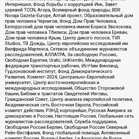
Интернешнл, Фонд борьбы с коррупцией Инк, Завет
церквей TCCN, Агора, Всемирный фонд природы, BDR
Novaja Gazeta-Europe, Алтай проект, Образовательный дом
прав человека Чернигов, Фонд Дом Прав Человека,
Белорусский дом прав человека имени Бориса Звозскова,
Дом прав человека Тбилиси, Дом прав человека Ереван,
Дом прав человека Крым, Центр дикого лосося, TVR
Studios, ТВ Дождь, Центр европейских исследований им
Вилфрида Мартенса, Сетевое объединение журналистов
расследователей, АЛЛАТРА, За свободную Россию,
Свободная Бурятия, Uralic, UnKremlin, Международная
федерация транспортных рабочих, ИстЧам Финланд,
Гудзоновский институт, Фонд Демократического
Развития, Комитет-2024, Центрально-Европейский
университет, Центр восточноевропейских и
международных исследований, Общество Сторожевой
башни, Библии и трактатов Свидетелей Иеговы,
Гражданский Совет, Центр анализа европейской политики,
Академическая сеть Восточная Европа, Российский
комитет действия, РЭНД корпорейшн, Русская Америка за
демократию в России, Настоящая Россия, Глобальная сеть
журналистов-расследователей, Служба поддержки,
Свободная Россия Берлин, Свободная Россия Северный
Рейн-Вестфалия, Фонд глобальной помощи, Антивоенный
комитет России, Russie-Libertes, La Asocicion de Rusos