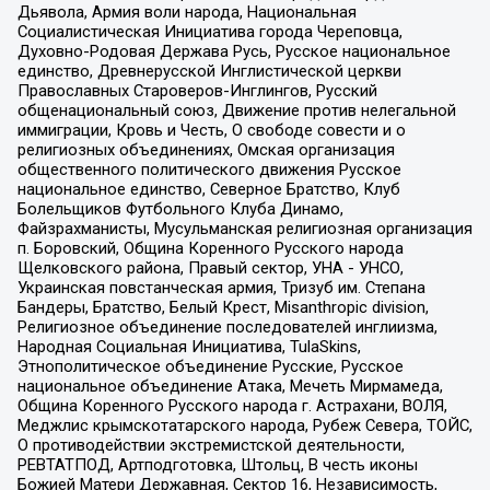
Дьявола, Армия воли народа, Национальная
Социалистическая Инициатива города Череповца,
Духовно-Родовая Держава Русь, Русское национальное
единство, Древнерусской Инглистической церкви
Православных Староверов-Инглингов, Русский
общенациональный союз, Движение против нелегальной
иммиграции, Кровь и Честь, О свободе совести и о
религиозных объединениях, Омская организация
общественного политического движения Русское
национальное единство, Северное Братство, Клуб
Болельщиков Футбольного Клуба Динамо,
Файзрахманисты, Мусульманская религиозная организация
п. Боровский, Община Коренного Русского народа
Щелковского района, Правый сектор, УНА - УНСО,
Украинская повстанческая армия, Тризуб им. Степана
Бандеры, Братство, Белый Крест, Misanthropic division,
Религиозное объединение последователей инглиизма,
Народная Социальная Инициатива, TulaSkins,
Этнополитическое объединение Русские, Русское
национальное объединение Атака, Мечеть Мирмамеда,
Община Коренного Русского народа г. Астрахани, ВОЛЯ,
Меджлис крымскотатарского народа, Рубеж Севера, ТОЙС,
О противодействии экстремистской деятельности,
РЕВТАТПОД, Артподготовка, Штольц, В честь иконы
Божией Матери Державная, Сектор 16, Независимость,