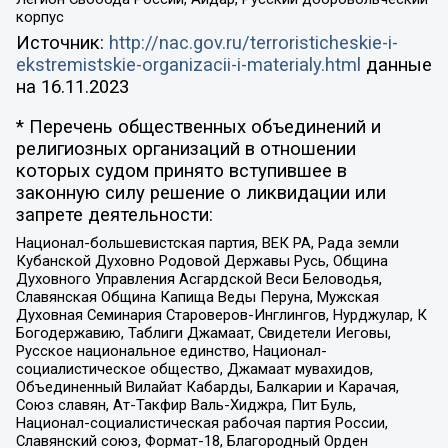
корпус
Источник:
http://nac.gov.ru/terroristicheskie-i-
ekstremistskie-organizacii-i-materialy.html
данные
на
16.11.2023
* Перечень общественных объединений и
религиозных организаций в отношении
которых судом принято вступившее в
законную силу решение о ликвидации или
запрете деятельности:
Национал-большевистская партия, ВЕК РА, Рада земли
Кубанской Духовно Родовой Державы Русь, Община
Духовного Управления Асгардской Веси Беловодья,
Славянская Община Капища Веды Перуна, Мужская
Духовная Семинария Староверов-Инглингов, Нурджулар, К
Богодержавию, Таблиги Джамаат, Свидетели Иеговы,
Русское национальное единство, Национал-
социалистическое общество, Джамаат мувахидов,
Объединенный Вилайат Кабарды, Балкарии и Карачая,
Союз славян, Ат-Такфир Валь-Хиджра, Пит Буль,
Национал-социалистическая рабочая партия России,
Славянский союз, Формат-18, Благородный Орден