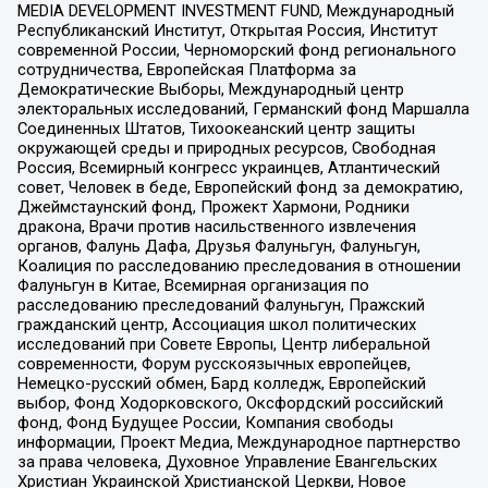
MEDIA DEVELOPMENT INVESTMENT FUND, Международный
Республиканский Институт, Открытая Россия, Институт
современной России, Черноморский фонд регионального
сотрудничества, Европейская Платформа за
Демократические Выборы, Международный центр
электоральных исследований, Германский фонд Маршалла
Соединенных Штатов, Тихоокеанский центр защиты
окружающей среды и природных ресурсов, Свободная
Россия, Всемирный конгресс украинцев, Атлантический
совет, Человек в беде, Европейский фонд за демократию,
Джеймстаунский фонд, Прожект Хармони, Родники
дракона, Врачи против насильственного извлечения
органов, Фалунь Дафа, Друзья Фалуньгун, Фалуньгун,
Коалиция по расследованию преследования в отношении
Фалуньгун в Китае, Всемирная организация по
расследованию преследований Фалуньгун, Пражский
гражданский центр, Ассоциация школ политических
исследований при Совете Европы, Центр либеральной
современности, Форум русскоязычных европейцев,
Немецко-русский обмен, Бард колледж, Европейский
выбор, Фонд Ходорковского, Оксфордский российский
фонд, Фонд Будущее России, Компания свободы
информации, Проект Медиа, Международное партнерство
за права человека, Духовное Управление Евангельских
Христиан Украинской Христианской Церкви, Новое