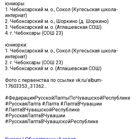
юниоры:
1. Чебоксарский м. о., Сокол (Кугесьская школа-
интернат)
2. Чебоксарский м. о., Шоркино (д. Шоркино)
3. Чебоксарский м. о. (Атлашевская СОШ)
4. г. Чебоксары (СОШ 23)
юниорки:
1. Чебоксарский м. о., Сокол (Кугесьская школа-
интернат)
2. г. Чебоксары (СОШ 23)
3. Чебоксарский м. о. (Атлашевская СОШ)
Фото с первенства по ссылке vk.ru/album-
17603353_31362...
#ФедерацияРусскойЛаптыПоЧувашскойРеспублике
#РусскаяЛапта #Лапта #ЛаптаВЧувашии
#ЛаптаВЧувашскойРеспублике
#РусскаяЛаптаВЧувашии
#РусскаяЛаптаВЧувашскойРеспублике