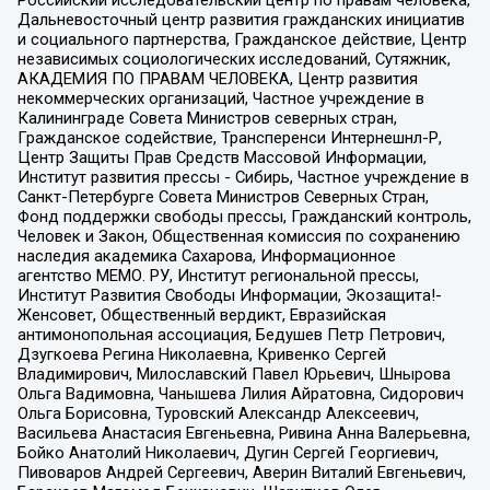
Дальневосточный центр развития гражданских инициатив
и социального партнерства, Гражданское действие, Центр
независимых социологических исследований, Сутяжник,
АКАДЕМИЯ ПО ПРАВАМ ЧЕЛОВЕКА, Центр развития
некоммерческих организаций, Частное учреждение в
Калининграде Совета Министров северных стран,
Гражданское содействие, Трансперенси Интернешнл-Р,
Центр Защиты Прав Средств Массовой Информации,
Институт развития прессы - Сибирь, Частное учреждение в
Санкт-Петербурге Совета Министров Северных Стран,
Фонд поддержки свободы прессы, Гражданский контроль,
Человек и Закон, Общественная комиссия по сохранению
наследия академика Сахарова, Информационное
агентство МЕМО. РУ, Институт региональной прессы,
Институт Развития Свободы Информации, Экозащита!-
Женсовет, Общественный вердикт, Евразийская
антимонопольная ассоциация, Бедушев Петр Петрович,
Дзугкоева Регина Николаевна, Кривенко Сергей
Владимирович, Милославский Павел Юрьевич, Шнырова
Ольга Вадимовна, Чанышева Лилия Айратовна, Сидорович
Ольга Борисовна, Туровский Александр Алексеевич,
Васильева Анастасия Евгеньевна, Ривина Анна Валерьевна,
Бойко Анатолий Николаевич, Дугин Сергей Георгиевич,
Пивоваров Андрей Сергеевич, Аверин Виталий Евгеньевич,