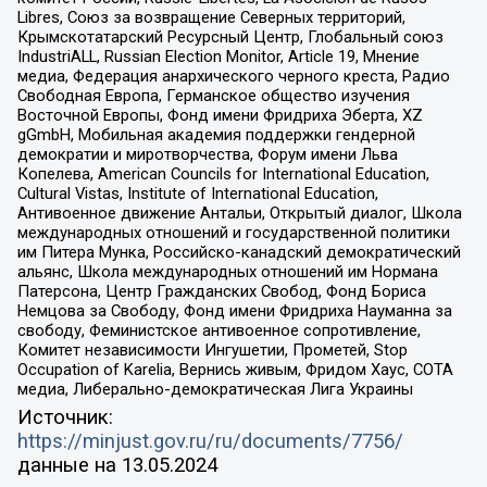
Libres, Союз за возвращение Северных территорий,
Крымскотатарский Ресурсный Центр, Глобальный союз
IndustriALL, Russian Election Monitor, Article 19, Мнение
медиа, Федерация анархического черного креста, Радио
Свободная Европа, Германское общество изучения
Восточной Европы, Фонд имени Фридриха Эберта, XZ
gGmbH, Мобильная академия поддержки гендерной
демократии и миротворчества, Форум имени Льва
Копелева, American Councils for International Education,
Cultural Vistas, Institute of International Education,
Антивоенное движение Антальи, Открытый диалог, Школа
международных отношений и государственной политики
им Питера Мунка, Российско-канадский демократический
альянс, Школа международных отношений им Нормана
Патерсона, Центр Гражданских Свобод, Фонд Бориса
Немцова за Свободу, Фонд имени Фридриха Науманна за
свободу, Феминистское антивоенное сопротивление,
Комитет независимости Ингушетии, Прометей, Stop
Occupation of Karelia, Вернись живым, Фридом Хаус, СОТА
медиа, Либерально-демократическая Лига Украины
Источник:
https://minjust.gov.ru/ru/documents/7756/
данные на
13.05.2024