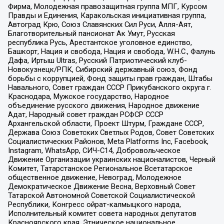
Фирма, Молодежная правозащитная группа МПГ, Курсом
Правды и Единения, Каракольская инициативная группа,
Автоград Крю, Союз Славянских Сил Руси, Алля-Аят,
Благотворительный пансионат Ак Умут, Русская
республика Русь, Арестантское уголовное единство,
Башкорт, Нация и свобода, Нация и свобода, W.H.С., Фалунь
Дафа, Иртыш Ultras, Русский Патриотический клуб-
Новокузнецк/РПК, Сибирский державный союз, Фонд
борьбы с коррупцией, Фонд защиты прав граждан, Штабы
Навального, Совет граждан СССР Прикубанского округа г.
Краснодара, Мужское государство, Народное
объединение русского движения, Народное движение
Адат, Народный совет граждан РСФСР СССР
Архангельской области, Проект Штурм, Граждане СССР,
Держава Союз Советских Светлых Родов, Совет Советских
Социалистических Районов, Meta Platforms Inc, Facebook,
Instagram, WhatsApp, СИЧ-С14, Добровольческое
Движение Организации украинских националистов, Черный
Комитет, Татарстанское Региональное Всетатарское
общественное движение, Невоград, Молодежное
Демократическое Движение Весна, Верховный Совет
Татарской Автономной Советской Социалистической
Республики, Конгресс ойрат-калмыцкого народа,
Исполнительный комитет совета народных депутатов
Красноярского края, Этническое национальное