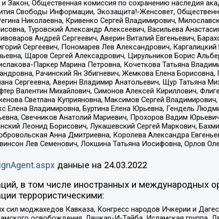
 и Закон, Общественная комиссия по сохранению наследия ак
звития Свободы Информации, Экозащита!-Женсовет, Общественн
Регина Николаевна, Кривенко Сергей Владимирович, Милославс
совна, Туровский Александр Алексеевич, Васильева Анастасия
Пивоваров Андрей Сергеевич, Аверин Виталий Евгеньевич, Бара
горий Сергеевич, Пономарев Лев Александрович, Каргалицкий 
ньевна, Щаров Сергей Алексадрович, Цирульников Борис Альбер
ислакова-Паркер Марина Петровна, Кочеткова Татьяна Владими
сандровна, Рачинский Ян Збигневич, Жемкова Елена Борисовна,
лана Сергеевна, Аверин Владимир Анатольевич, Щур Татьяна М
фтер Валентин Михайлович, Симонов Алексей Кириллович, Флиг
женова Светлана Куприяновна, Максимов Сергей Владимирович, 
кс Елена Владимировна, Буртина Елена Юрьевна, Гендель Людм
евна, Свечников Анатолий Мариевич, Прохоров Вадим Юрьевич
инский Леонид Борисович, Лукашевский Сергей Маркович, Бахм
Добровольская Анна Дмитриевна, Королева Александра Евгенье
евинсон Лев Семенович, Локшина Татьяна Иосифовна, Орлов Ол
ignAgent.aspx
данные на
24.03.2022
ций, в том числе иностранных и международных ор
ции террористическими:
ил моджахедов Кавказа, Конгресс народов Ичкерии и Дагеста
ламского освобождения, Лашкар-И-Тайба, Исламская группа, Дв