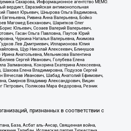
адемика Сахарова, Информационное агентство МЕМО.
ый вердикт, Евразийская антимонопольная
кий Павел Юрьевич, Шнырова Ольга Вадимовна,
 Евгеньевна, Ривина Анна Валерьевна, Бойко
хоев Магомед Бекханович, Шарипков Олег
Борис Юльевич, Созаев Валерий Валерьевич,
тович, Гасан Ольга Павловна, Паутов Юрий
ровна, Чуркина Наталья Валерьевна, Акимова
 Гудков Лев Дмитриевич, Илларионова Юлия
ихайловна, Щур Николай Алексеевич, Блинушов
е Ирина Анатольевна, Мельникова Валентина
Беляев Сергей Иванович, Голубева Елена
ила Залмановна, Кокорина Екатерина Алексеевна,
, Шахова Елена Владимировна, Подузов Сергей
ин Вячеслав Иванович, Шабад Анатолий Ефимович,
вна, Смирнов Владимир Александрович, Вицин
ег Петрович, Полякова Мара Федоровна, Резник
ганизаций, признанных в соответствии с
на, База, Асбат аль-Ансар, Священная война,
ижение Талибан, Исламская партия Туркестана,