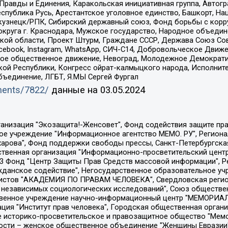
равды и Единения, Каракольская инициативная группа, Автогра
спублика Русь, Арестантское уголовное единство, Башкорт, Наци
окузнецк/РПК, Сибирский державный союз, Фонд борьбы с кор
округа г. Краснодара, Мужское государство, Народное объедин
ой области, Проект Штурм, Граждане СССР, Держава Союз Сов
Facebook, Instagram, WhatsApp, СИЧ-С14, Добровольческое Движ
ское общественное движение, Невоград, Молодежное Демократ
ой Республики, Конгресс ойрат-калмыцкого народа, Исполнит
бъединение, ЛГБТ, Я.МЫ Сергей Фургал
uments/7822/
данные на
03.05.2024
Общество с ограниченной ответственностью "Радио Свободная Европа/Радио Свобода", Чешское информационное агентство "MEDIUM-ORIENT", Красноярская региональная общественная организация "Мы против СПИДа", Камалягин Денис Николаевич, Маркелов Сергей Евгеньевич, Пономарев Лев Александрович, Савицкая Людмила Алексеевна, Автономная некоммерческая организация "Центр по работе с проблемой насилия "НАСИЛИЮ.НЕТ", Межрегиональный профессиональный союз работников здравоохранения "Альянс врачей", Юридическое лицо, зарегистрированное в Латвийской Республике, SIA "Medusa Project" (регистрационный номер 40103797863, дата регистрации 10.06.2014), Некоммерческая организация "Фонд по борьбе с коррупцией", Автономная некоммерческая организация "Институт права и публичной политики", Баданин Роман Сергеевич, Гликин Максим Александрович, Железнова Мария Михайловна, Лукьянова Юлия Сергеевна, Маетная Елизавета Витальевна, Маняхин Петр Борисович, Чуракова Ольга Владимировна, Ярош Юлия Петровна, Юридическое лицо "The Insider SIA", зарегистрированное в Риге, Латвийская Республика (дата регистрации 26.06.2015), являющееся администратором доменного имени интернет-издания "The Insider SIA", https://theins.ru, Постернак Алексей Евгеньевич, Рубин Михаил Аркадьевич, Анин Роман Александрович, Юридическое лицо Istories fonds, зарегистрированное в Латвийской Республике (регистрационный номер 50008295751, дата регистрации 24.02.2020), Великовский Дмитрий Александрович, Долинина Ирина Николаевна, Мароховская Алеся Алексеевна, Шлейнов Роман Юрьевич, Шмагун Олеся Валентиновна, Общество с ограниченной ответственностью "Альтаир 2021", Общество с ограниченной ответственностью "Вега 2021", Общество с ограниченной ответственностью "Главный редактор 2021", Общество с ограниченной ответственностью "Ромашки монолит", Важенков Артем Валерьевич, Ивановская областная общественная организация "Центр гендерных исследований", Гурман Юрий Альбертович, Медиапроект "ОВД-Инфо", Егоров Владимир Владимирович, Жилинский Владимир Александрович, Общество с ограниченной ответственностью "ЗП", Иванова София Юрьевна, Карезина Инна Павловна, Кильтау Екатерина Викторовна, Петров Алексей Викторович, Пискунов Сергей Евгеньевич, Смирнов Сергей Сергеевич, Тихонов Михаил Сергеевич, Общество с ограниченной ответственностью "ЖУРНАЛИСТ-ИНОСТРАННЫЙ АГЕНТ", Арапова Галина Юрьевна, Вольтская Татьяна Анатольевна, Американская компания "Mason G.E.S. Anonymous Foundation" (США), являющаяся владельцем интернет-издания https://mnews.world/, Компания "Stichting Bellingcat", зарегистрированная в Нидерландах (дата регистрации 11.07.2018), Захаров Андрей Вячеславович, Клепиковская Екатерина Дмитриевна, Общество с ограниченной ответственностью "МЕМО", Перл Роман Александрович, Симонов Евгений Алексеевич, Соловьева Елена Анатольевна, Сотников Даниил Владимирович, Сурначева Елизавета Дмитриевна, Автономная некоммерческая организация по защите прав человека и информированию населения "Якутия – Наше Мнение", Общество с ограниченной ответственностью "Москоу диджитал медиа", с 26.01.2023 Общество с ограниченной ответственностью "Чайка Белые сады", Ветошкина Валерия Валерьевна, Заговора Максим Александрович, Межрегиональное общественное движение "Российская ЛГБТ - сеть", Оленичев Максим Владимирович, Павлов Иван Юрьевич, Скворцова Елена Сергеевна, Общество с ограниченной ответственностью "Как бы инагент", Кочетков Игорь Викторович, Общество с ограниченной ответственностью "Честные выборы", Еланчик Олег Александрович, Общество с ограниченной ответственностью "Нобелевский призыв", Гималова Регина Эмилевна, Григорьев Андрей Валерьевич, Григорьева Алина Александровна, Ассоциация по содействию защите прав призывников, альтернативнослужащих и военнослужащих "Правозащитная группа "Гражданин.Армия.Право", Хисамова Регина Фаритовна, Автономная некоммерческая организация по реализа