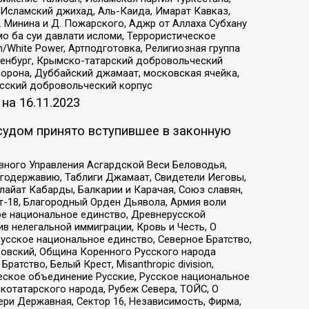
Исламский джихад, Аль-Каида, Имарат Кавказ,
 Минина и Д. Пожарского, Аджр от Аллаха Субхану
о ба суи давлати исломи, Террористическое
/White Power, Артподготовка, Религиозная группа
Оренбург, Крымско-татарский добровольческий
орона, Дуббайский джамаат, московская ячейка,
усский добровольческий корпус
 на
16.11.2023
судом принято вступившее в законную
вного Управления Асгардской Веси Беловодья,
годержавию, Таблиги Джамаат, Свидетели Иеговы,
айат Кабарды, Балкарии и Карачая, Союз славян,
т-18, Благородный Орден Дьявола, Армия воли
ое национальное единство, Древнерусской
 нелегальной иммиграции, Кровь и Честь, О
усское национальное единство, Северное Братство,
ровский, Община Коренного Русского народа
атство, Белый Крест, Misanthropic division,
еское объединение Русские, Русское национальное
котатарского народа, Рубеж Севера, ТОЙС, О
ри Державная, Сектор 16, Независимость, Фирма,