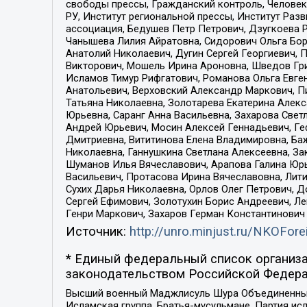
свободы прессы, Гражданский контроль, Человек
РУ, Институт региональной прессы, Институт Ра
ассоциация, Бедушев Петр Петрович, Дзугкоева 
Чанышева Лилия Айратовна, Сидорович Ольга Бори
Анатолий Николаевич, Дугин Сергей Георгиевич, 
Викторович, Мошель Ирина Ароновна, Шведов Гри
Исламов Тимур Рифгатович, Романова Ольга Евге
Анатольевич, Верховский Александр Маркович, П
Татьяна Николаевна, Золотарева Екатерина Алек
Юрьевна, Саранг Анна Васильевна, Захарова Свет
Андрей Юрьевич, Мосин Алексей Геннадьевич, Ге
Дмитриевна, Вититинова Елена Владимировна, Ба
Николаевна, Ганнушкина Светлана Алексеевна, За
Шуманов Илья Вячеславович, Арапова Галина Юрь
Васильевич, Протасова Ирина Вячеславовна, Лит
Сухих Дарья Николаевна, Орлов Олег Петрович, 
Сергей Ефимович, Золотухин Борис Андреевич, Л
Генри Маркович, Захаров Герман Константинович
Источник:
http://unro.minjust.ru/NKOFore
* Единый федеральный список организа
законодательством Российской Федера
Высший военный Маджлисуль Шура Объединенных с
Исламская группа, Братья-мусульмане, Партия ис