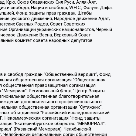
д Крю, Союз Славянских Сил Руси, Алля-Аят,
я и свобода, Нация и свобода, W.H.С., Фалунь Дафа,
рупцией, Фонд защиты прав граждан, Штабы
ение русского движения, Народное движение Адат,
етских Светлых Родов, Совет Советских
ение Организации украинских националистов, Черный
ическое Движение Весна, Верховный Совет
ельный комитет совета народных депутатов
ции социально-правовых программ "Лилит", Дальневосточное общественное движение "Маяк", Санкт-Петербургская ЛГБТ-инициативная группа "Выход", Инициативная группа ЛГБТ+ "Реверс", Алексеев Андрей Викторович, Бекбулатова Таисия Львовна, Беляев Иван Михайлович, Владыкина Елена Сергеевна, Гельман Марат Александрович, Никульшина Вероника Юрьевна, Толоконникова Надежда Андреевна, Шендерович Виктор Анатольевич, Общество с ограниченной ответственностью "Данное сообщение", Общество с ограниченной ответственностью Издательский дом "Новая глава", Айнбиндер Александра Александровна, Московский комьюнити-центр для ЛГБТ+инициатив, Благотворительный фонд развития филантропии, Deutsche Welle (Германия, Kurt-Schumacher-Strasse 3, 53113 Bonn), Борзунова Мария Михайловна, Воробьев Виктор Викторович, Голубева Анна Львовна, Константинова Алла Михайловна, Малкова Ирина Владимировна, Мурадов Мурад Абдулгалимович, Осетинская Елизавета Николаевна, Понасенков Евгений Николаевич, Ганапольский Матвей Юрьевич, Киселев Евгений Алексеевич, Борухович Ирина Григорьевна, Дремин Иван Тимофеевич, Дубровский Дмитрий Викторович, Красноярская региональная общественная организация поддержки и развития альтернативных образовательных технологий и межкультурных коммуникаций "ИНТЕРРА", Маяковская Екатерина Алексеевна, Фейгин Марк Захарович, Филимонов Андрей Викторович, Дзугкоева Регина Николаевна, Доброхотов Роман Александрович, Дудь Юрий Александрович, Елкин Сергей Владимирович, Кругликов Кирилл Игоревич, Сабунаева Мария Леонидовна, Семенов Алексей Владимирович, Шаинян Карен Багратович, Шульман Екатерина Михайловна, Асафьев Артур Валерьевич, Вахштайн Виктор Семенович, Венедиктов Алексей Алексеевич, Лушникова Екатерина Евгеньевна, Волков Леонид Михайлович, Невзоров Александр Глебович, Пархоменко Сергей Борисович, Сироткин Ярослав Николаевич, Кара-Мурза Владимир Владимирович, Баранова Наталья Владимировна, Гозман Леонид Яковлевич, Кагарлицкий Борис Юльевич, Климарев Михаил Валерьевич, Милов Владимир Станиславович, Автономная некоммерческая организация Краснодарский центр современного искусства "Типография", Моргенштерн Алишер Тагирович, Соболь Любовь Эдуардовна, Общество с ограниченной ответственностью "ЛИЗА НОРМ", Каспаров Гарри Кимович, Ходорковский Михаил Борисович, Общество с ограниченной ответственностью "Апрельские тезисы", Данилович Ирина Брониславовна, Кашин Олег Владимирович, Петров Николай Владимирович, Пивоваров Алексей Владимирович, Соколов Михаил Владимирович, Цветкова Юлия Владимировна, Чичваркин Евгений Александрович, Комитет против пыток/Команда против пыток, Общество с ограниченной ответственностью "Первый научный", Общество с ограниченной ответственностью "Вертолет и ко", Белоцерковская Вероника Борисовна, Кац Максим Евгеньевич, Лазарева Татьяна Юрьевна, Шаведдинов Руслан Табризович, Яшин Илья Валерьевич, Общество с ограниченной ответственностью "Иноагент ААВ", Алешковский Дмитрий Петрович, Альбац Евгения Марковна, Быков Дмитрий Львович, Галямина Юлия Евгеньевна, Лойко Сергей Леонидович, Мартынов Кирилл Константинович, Медведев Сергей Александрович, Крашенинников Федор Геннадиевич, Гордеева Катерина Вл