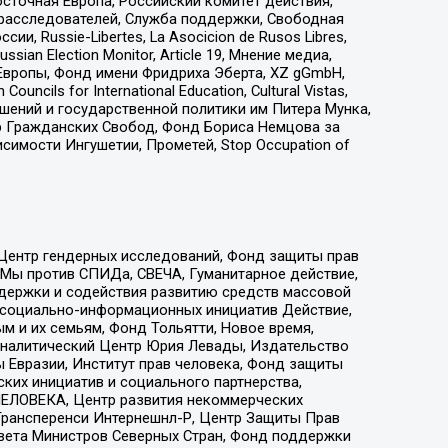
сточная Европа, Российский комитет действия,
-расследователей, Служба поддержки, Свободная
 Russie-Libertes, La Asocicion de Rusos Libres,
an Election Monitor, Article 19, Мнение медиа,
Европы, Фонд имени Фридриха Эберта, XZ gGmbH,
ls for International Education, Cultural Vistas,
ошений и государственной политики им Питера Мунка,
 Гражданских Свобод, Фонд Бориса Немцова за
имости Ингушетии, Прометей, Stop Occupation of
 Центр гендерных исследований, Фонд защиты прав
 Мы против СПИДа, СВЕЧА, Гуманитарное действие,
ддержки и содействия развитию средств массовой
р социально-информационных инициатив Действие,
 и их семьям, Фонд Тольятти, Новое время,
, Аналитический Центр Юрия Левады, Издательство
 Евразии, Институт прав человека, Фонд защиты
ких инициатив и социального партнерства,
ЕЛОВЕКА, Центр развития некоммерческих
 Трансперенси Интернешнл-Р, Центр Защиты Прав
овета Министров Северных Стран, Фонд поддержки