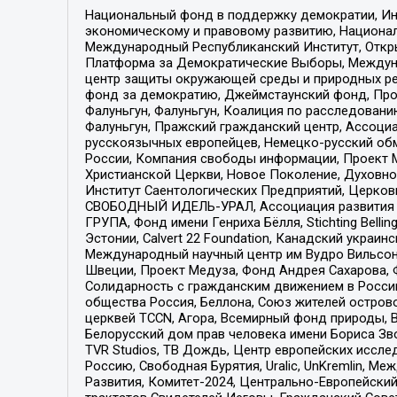
Национальный фонд в поддержку демократии, Ин
экономическому и правовому развитию, Национ
Международный Республиканский Институт, Откры
Платформа за Демократические Выборы, Междуна
центр защиты окружающей среды и природных ресу
фонд за демократию, Джеймстаунский фонд, Прож
Фалуньгун, Фалуньгун, Коалиция по расследован
Фалуньгун, Пражский гражданский центр, Ассоци
русскоязычных европейцев, Немецко-русский об
России, Компания свободы информации, Проект М
Христианской Церкви, Новое Поколение, Духовн
Институт Саентологических Предприятий, Церков
СВОБОДНЫЙ ИДЕЛЬ-УРАЛ, Ассоциация развития ж
ГРУПА, Фонд имени Генриха Бёлля, Stichting Bellin
Эстонии, Calvert 22 Foundation, Канадский укра
Международный научный центр им Вудро Вильсона
Швеции, Проект Медуза, Фонд Андрея Сахарова, Ф
Солидарность с гражданским движением в России 
общества Россия, Беллона, Союз жителей острово
церквей TCCN, Агора, Всемирный фонд природы, B
Белорусский дом прав человека имени Бориса Зво
TVR Studios, ТВ Дождь, Центр европейских иссл
Россию, Свободная Бурятия, Uralic, UnKremlin, 
Развития, Комитет-2024, Центрально-Европейски