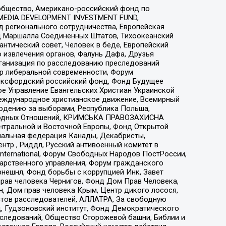
общество, Американо-российский фонд по
 MEDIA DEVELOPMENT INVESTMENT FUND,
 регионального сотрудничества, Европейская
 Маршалла Соединенных Штатов, Тихоокеанский
нтический совет, Человек в беде, Европейский
 извлечения органов, Фалунь Дафа, Друзья
рганизация по расследованию преследований
тр либеральной современности, Форум
 Оксфордский российский фонд, Фонд Будущее
е Управление Евангельских Христиан Украинской
еждународное христианское движение, Всемирный
людению за выборами, Республика Польша,
народных Отношений, КРИМСЬКА ПРАВОЗАХИСНА
ы Центральной и Восточной Европы, Фонд Открытой
иональная федерация Канады, Декабристы,
тр , Риддл, Русский антивоенный комитет в
nternational, Форум Свободных Народов ПостРоссии,
дарственного управления, Форум гражданского
рнешнл, Фонд борьбы с коррупцией Инк, Завет
прав человека Чернигов, Фонд Дом Прав Человека,
н, Дом прав человека Крым, Центр дикого лосося,
стов расследователей, АЛЛАТРА, За свободную
д, Гудзоновский институт, Фонд Демократического
сследований, Общество Сторожевой башни, Библии и