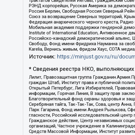
трактатов Свидетелей Иеговы, Гражданский Совет
РЭНД корпорейшн, Русская Америка за демократи
Россия Берлин, Свободная Россия Северный Рейн-В
Союз за возвращение Северных территорий, Крымско
Федерация анархического черного креста, Радио
Мобильная академия поддержки гендерной демократи
Institute of International Education, Антивоенн
Российско-канадский демократический альянс, 
Свободу, Фонд имени Фридриха Науманна за свобо
Karelia, Вернись живым, Фридом Хаус, СОТА меди
Источник:
https://minjust.gov.ru/ru/doc
* Сведения реестра НКО, выполняющих 
Лилит, Правозащитная группа Гражданин.Армия.П
граждан Штаб, Институт права и публичной поли
Открытый Петербург, Лига Избирателей, Правова
информации, Горячая Линия, В защиту прав закл
Благотворительный фонд охраны здоровья и защи
Серебряная тайга, Так-Так-Так, Сова, центр Анн
Парк Гагарина, Фонд имени Андрея Рылькова, Сф
гласности, Российский исследовательский центр 
Гражданское действие, Центр независимых соци
организаций, Частное учреждение в Калининград
Средств Массовой Информации, Институт развити