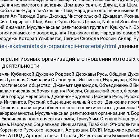
ения исламского наследия, Дом двух святых, Джунд аш-Шам, 
жабха аль-Нусра ли-Ахль аш-Шам, Народное ополчение имени К.
ата Ат-Тавхида Валь-Джихад, Чистопольский Джамаат, Рохнам
ят Тахрир аш-Шам, Ахлю Сунна Валь Джамаа, National Socialism
ий джамаат, Мусульманская религиозная группа п. Кушкуль г. 
ртия исламского возрождения Таджикистана, Народная самооб
олодёжь Которая Улыбается, Легион Свобода России, Айдар, Р
ie-i-ekstremistskie-organizacii-i-materialy.html
данные
и религиозных организаций в отношении которых 
 деятельности:
земли Кубанской Духовно Родовой Державы Русь, Община Духо
 Духовная Семинария Староверов-Инглингов, Нурджулар, К Бо
листическое общество, Джамаат мувахидов, Объединенный Вил
иалистическая рабочая партия России, Славянский союз, Форма
ива города Череповца, Духовно-Родовая Держава Русь, Русск
-Инглингов, Русский общенациональный союз, Движение против
 Омская организация общественного политического движения Р
йзрахманисты, Мусульманская религиозная организация п. Бо
краинская повстанческая армия, Тризуб им. Степана Бандеры, Бр
зма, Народная Социальная Инициатива, TulaSkins, Этнополитич
оренного Русского народа г. Астрахани, ВОЛЯ, Меджлис крымс
РЕВТАТПОД, Артподготовка, Штольц, В честь иконы Божией Мате