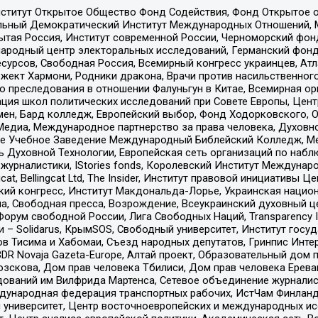
ститут Открытое Общество Фонд Содействия, Фонд Открытое 
альный Демократический Институт Международных Отношений,
тая Россия, Институт современной России, Черноморский фонд
родный центр электоральных исследований, Германский фонд
рсов, Свободная Россия, Всемирный конгресс украинцев, Атла
ект Хармони, Родники дракона, Врачи против насильственного
ию преследования в отношении Фалуньгун в Китае, Всемирная о
ация школ политических исследований при Совете Европы, Цен
мен, Бард колледж, Европейский выбор, Фонд Ходорковского,
едиа, Международное партнерство за права человека, Духовно
ое Учебное Заведение Международный Библейский Колледж, М
ь Духовной Технологии, Европейская сеть организаций по наб
урналистики, IStories fonds, Королевский Институт Между
gcat, Bellingcat Ltd, The Insider, Институт правовой инициатив
инский конгресс, Институт Макдональда-Лорье, Украинская нац
, Свободная пресса, Возрождение, Всеукраинский духовный цен
орум свободной России, Лига Свободных Наций, Transparеncy I
– Solidarus, КрымSOS, Свободный университет, Институт госу
в Тисима и Хабомаи, Съезд народных депутатов, Гринпис Инте
DR Novaja Gazeta-Europe, Алтай проект, Образовательный дом 
зскова, Дом прав человека Тбилиси, Дом прав человека Ерева
едований им Вилфрида Мартенса, Сетевое объединение журнали
Международная федерация транспортных рабочих, ИстЧам Финлан
й университет, Центр восточноевропейских и международных и