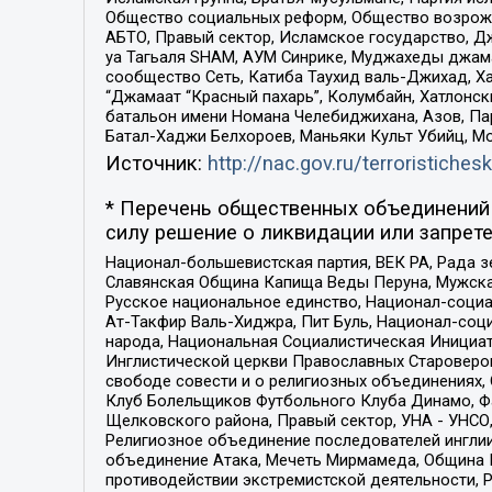
Общество социальных реформ, Общество возрожд
АБТО, Правый сектор, Исламское государство, Д
уа Тагьаля SHAM, АУМ Синрике, Муджахеды джама
сообщество Сеть, Катиба Таухид валь-Джихад, Хай
“Джамаат “Красный пахарь”, Колумбайн, Хатлонск
батальон имени Номана Челебиджихана, Азов, Па
Батал-Хаджи Белхороев, Маньяки Культ Убийц, М
Источник:
http://nac.gov.ru/terroristichesk
* Перечень общественных объединений 
силу решение о ликвидации или запрете
Национал-большевистская партия, ВЕК РА, Рада 
Славянская Община Капища Веды Перуна, Мужская
Русское национальное единство, Национал-социа
Ат-Такфир Валь-Хиджра, Пит Буль, Национал-соц
народа, Национальная Социалистическая Инициат
Инглистической церкви Православных Староверов
свободе совести и о религиозных объединениях,
Клуб Болельщиков Футбольного Клуба Динамо, Фа
Щелковского района, Правый сектор, УНА - УНСО, У
Религиозное объединение последователей инглии
объединение Атака, Мечеть Мирмамеда, Община К
противодействии экстремистской деятельности, 