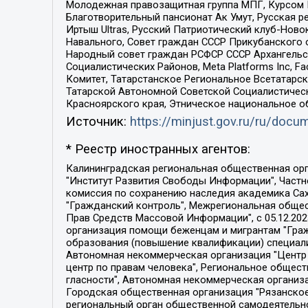
Молодежная правозащитная группа МПГ, Курсом П
Благотворительный пансионат Ак Умут, Русская ре
Иртыш Ultras, Русский Патриотический клуб-Нов
Навального, Совет граждан СССР Прикубанского 
Народный совет граждан РСФСР СССР Архангельск
Социалистических Районов, Meta Platforms Inc, 
Комитет, Татарстанское Региональное Всетатар
Татарской Автономной Советской Социалистическ
Красноярского края, Этническое национальное о
Источник:
https://minjust.gov.ru/ru/doc
* Реестр иностранных агентов:
Калининградская региональная общественная организация "Экозащита!-Женсовет", Фонд содействия защите прав и свобод граждан "Общественный вердикт", Фонд "Институт Развития Свободы Информации", Частное учреждение "Информационное агентство МЕМО. РУ", Региональная общественная организация "Общественная комиссия по сохранению наследия академика Сахарова", Фонд поддержки свободы прессы, Санкт-Петербургская общественная правозащитная организация "Гражданский контроль", Межрегиональная общественная организация "Информационно-просветительский центр "Мемориал", Региональный Фонд "Центр Защиты Прав Средств Массовой Информации", с 05.12.2023 Фонд "Центр Защиты Прав Средств массовой информации", Региональная общественная благотворительная организация помощи беженцам и мигрантам "Гражданское содействие", Негосударственное образовательное учреждение дополнительного профессионального образования (повышение квалификации) специалистов "АКАДЕМИЯ ПО ПРАВАМ ЧЕЛОВЕКА", Свердловская региональная общественная организация "Сутяжник", Автономная некоммерческая организация "Центр независимых социологических исследований", Союз общественных объединений "Российский исследовательский центр по правам человека", Региональное общественное учреждение научно-информационный центр "МЕМОРИАЛ", Некоммерческая организация "Фонд защиты гласности", Автономная некоммерческая организация "Институт прав человека", Городская общественная организация "Екатеринбургское общество "МЕМОРИАЛ", Городская общественная организация "Рязанское историко-просветительское и правозащитное общество "Мемориал" (Рязанский Мемориал), Челябинский региональный орган общественной самодеятельности – женское общественное объединение "Женщины Евразии", Челябинский региональный орган общественной самодеятельности "Уральская правозащитная группа", Фонд содействия защите здоровья и социальной справедливости имени Андрея Рылькова, Автономная Некоммерческая Организация "Аналитический Центр Юрия Левады", Автономная некоммерческая организация социальной поддержки населения "Проект Апрель", Региональная общественная организация помощи женщинам и детям, находящимся в кризисной ситуации "Информационно-методический центр "Анна", Фонд содействия развитию массовых коммуникаций и правовому просвещению "Так-так-Так", Фонд содействия устойчивому развитию "Серебряная тайга", Свердловский региональный общественный фонд социальных проектов "Новое время", "Idel.Реалии", Кавказ.Реалии, Крым.Реалии, Телеканал Настоящее Время, Татаро-башкирская служба Радио Свобода (Azatliq Radiosi), Радио Свободная Европа/Радио Свобода (PCE/PC), "Сибирь.Реалии", "Фактограф", Благотворительный фонд помощи осужденным и их семьям, Автономная некоммерческая организация "Институт глобализации и социальных движений", Фонд "В защиту прав заключенных", Частное учреждение "Центр поддержки и содействия развитию средств массовой информации", Пензенский региональный общественный благотворительный фонд "Гражданский союз", "Север.Реалии", Некоммерческая организация Фонд "Правовая инициатива", 