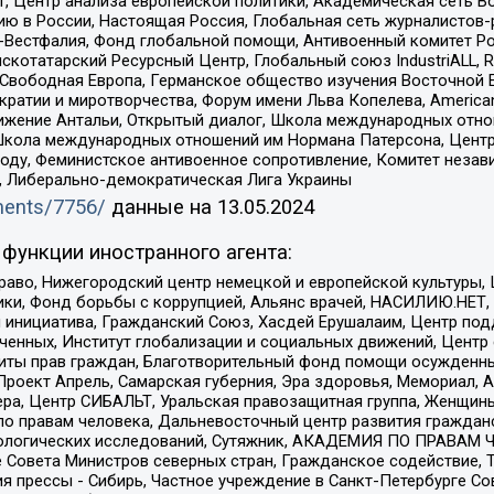
, Центр анализа европейской политики, Академическая сеть Во
ю в России, Настоящая Россия, Глобальная сеть журналистов
естфалия, Фонд глобальной помощи, Антивоенный комитет России,
татарский Ресурсный Центр, Глобальный союз IndustriALL, Russi
 Свободная Европа, Германское общество изучения Восточной 
и и миротворчества, Форум имени Льва Копелева, American Counci
ое движение Антальи, Открытый диалог, Школа международных отн
Школа международных отношений им Нормана Патерсона, Центр
ду, Феминистское антивоенное сопротивление, Комитет независ
а, Либерально-демократическая Лига Украины
uments/7756/
данные на
13.05.2024
функции иностранного агента:
раво, Нижегородский центр немецкой и европейской культуры,
тики, Фонд борьбы с коррупцией, Альянс врачей, НАСИЛИЮ.НЕТ,
я инициатива, Гражданский Союз, Хасдей Ерушалаим, Центр по
юченных, Институт глобализации и социальных движений, Цент
ты прав граждан, Благотворительный фонд помощи осужденным
а, Проект Апрель, Самарская губерния, Эра здоровья, Мемориал
ера, Центр СИБАЛЬТ, Уральская правозащитная группа, Женщины
по правам человека, Дальневосточный центр развития гражданс
ологических исследований, Сутяжник, АКАДЕМИЯ ПО ПРАВАМ Ч
е Совета Министров северных стран, Гражданское содействие,
я прессы - Сибирь, Частное учреждение в Санкт-Петербурге С