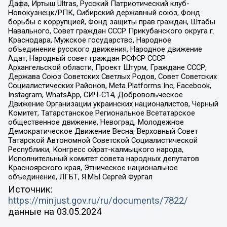
Дафа, Иртыш Ultras, Русский Патриотический клуб-
Новокузнецк/РПК, Сибирский державный союз, Фонд
борьбы с коррупцией, Фонд защиты прав граждан, Штабы
Навального, Совет граждан СССР Прикубанского округа г.
Краснодара, Мужское государство, Народное
объединение русского движения, Народное движение
Адат, Народный совет граждан РСФСР СССР
Архангельской области, Проект Штурм, Граждане СССР,
Держава Союз Советских Светлых Родов, Совет Советских
Социалистических Районов, Meta Platforms Inc, Facebook,
Instagram, WhatsApp, СИЧ-С14, Добровольческое
Движение Организации украинских националистов, Черный
Комитет, Татарстанское Региональное Всетатарское
общественное движение, Невоград, Молодежное
Демократическое Движение Весна, Верховный Совет
Татарской Автономной Советской Социалистической
Республики, Конгресс ойрат-калмыцкого народа,
Исполнительный комитет совета народных депутатов
Красноярского края, Этническое национальное
объединение, ЛГБТ, Я.МЫ Сергей Фургал
Источник:
https://minjust.gov.ru/ru/documents/7822/
данные на
03.05.2024