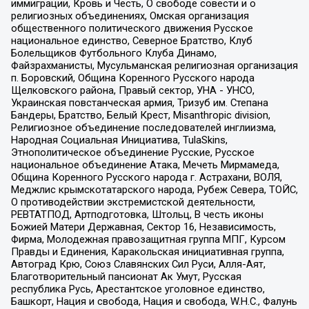
иммиграции, Кровь и Честь, О свободе совести и о
религиозных объединениях, Омская организация
общественного политического движения Русское
национальное единство, Северное Братство, Клуб
Болельщиков Футбольного Клуба Динамо,
Файзрахманисты, Мусульманская религиозная организация
п. Боровский, Община Коренного Русского народа
Щелковского района, Правый сектор, УНА - УНСО,
Украинская повстанческая армия, Тризуб им. Степана
Бандеры, Братство, Белый Крест, Misanthropic division,
Религиозное объединение последователей инглиизма,
Народная Социальная Инициатива, TulaSkins,
Этнополитическое объединение Русские, Русское
национальное объединение Атака, Мечеть Мирмамеда,
Община Коренного Русского народа г. Астрахани, ВОЛЯ,
Меджлис крымскотатарского народа, Рубеж Севера, ТОЙС,
О противодействии экстремистской деятельности,
РЕВТАТПОД, Артподготовка, Штольц, В честь иконы
Божией Матери Державная, Сектор 16, Независимость,
Фирма, Молодежная правозащитная группа МПГ, Курсом
Правды и Единения, Каракольская инициативная группа,
Автоград Крю, Союз Славянских Сил Руси, Алля-Аят,
Благотворительный пансионат Ак Умут, Русская
республика Русь, Арестантское уголовное единство,
Башкорт, Нация и свобода, Нация и свобода, W.H.С., Фалунь