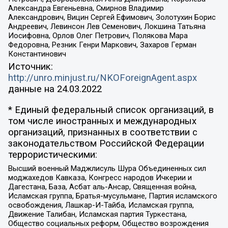
Александра Евгеньевна, Смирнов Владимир
Александрович, Вицин Сергей Ефимович, Золотухин Борис
Андреевич, Левинсон Лев Семенович, Локшина Татьяна
Иосифовна, Орлов Олег Петрович, Полякова Мара
Федоровна, Резник Генри Маркович, Захаров Герман
Константинович
Источник:
http://unro.minjust.ru/NKOForeignAgent.aspx
данные на
24.03.2022
* Единый федеральный список организаций, в
том числе иностранных и международных
организаций, признанных в соответствии с
законодательством Российской Федерации
террористическими:
Высший военный Маджлисуль Шура Объединенных сил
моджахедов Кавказа, Конгресс народов Ичкерии и
Дагестана, База, Асбат аль-Ансар, Священная война,
Исламская группа, Братья-мусульмане, Партия исламского
освобождения, Лашкар-И-Тайба, Исламская группа,
Движение Талибан, Исламская партия Туркестана,
Общество социальных реформ, Общество возрождения