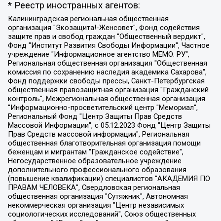
* Реестр иностранных агентов:
Калининградская региональная общественная организация "Экозащита!-Женсовет", Фонд содействия защите прав и свобод граждан "Общественный вердикт", Фонд "Институт Развития Свободы Информации", Частное учреждение "Информационное агентство МЕМО. РУ", Региональная общественная организация "Общественная комиссия по сохранению наследия академика Сахарова", Фонд поддержки свободы прессы, Санкт-Петербургская общественная правозащитная организация "Гражданский контроль", Межрегиональная общественная организация "Информационно-просветительский центр "Мемориал", Региональный Фонд "Центр Защиты Прав Средств Массовой Информации", с 05.12.2023 Фонд "Центр Защиты Прав Средств массовой информации", Региональная общественная благотворительная организация помощи беженцам и мигрантам "Гражданское содействие", Негосударственное образовательное учреждение дополнительного профессионального образования (повышение квалификации) специалистов "АКАДЕМИЯ ПО ПРАВАМ ЧЕЛОВЕКА", Свердловская региональная общественная организация "Сутяжник", Автономная некоммерческая организация "Центр независимых социологических исследований", Союз общественных объединений "Российский исследовательский центр по правам человека", Региональное общественное учреждение научно-информационный центр "МЕМОРИАЛ", Некоммерческая организация "Фонд защиты гласности", Автономная некоммерческая организация "Институт прав человека", Городская общественная организация "Екатеринбургское общество "МЕМОРИАЛ", Городская общественная организация "Рязанское историко-просветительское и правозащитное общество "Мемориал" (Рязанский Мемориал), Челябинский региональный орган общественной самодеятельности – женское общественное объединение "Женщины Евразии", Челябинский региональный орган общественной самодеятельности "Уральская правозащитная группа", Фонд содействия защите здоровья и социальной справедливости имени Андрея Рылькова, Автономная Некоммерческая Организация "Аналитический Центр Юрия Левады", Автономная некоммерческая организация социальной поддержки населения "Проект Апрель", Региональная общественная организация помощи женщинам и детям, находящимся в кризисной ситуации "Информационно-методический центр "Анна", Фонд содействия развитию массовых коммуникаций и правовому просвещению "Так-так-Так", Фонд содействия устойчивому развитию "Серебряная тайга", Свердловский региональный общественный фонд социальных проектов "Новое время", "Idel.Реалии", Кавказ.Реалии, Крым.Реалии, Телеканал Настоящее Время, Татаро-башкирская служба Радио Свобода (Azatliq Radiosi), Радио Свободная Европа/Радио Свобода (PCE/PC), "Сибирь.Реалии", "Фактограф", Благотворительный фонд помощи осужденным и их семьям, Автономная некоммерческая организация "Институт глобализации и социальных движений", Фонд "В защиту прав заключенных", Частное учреждение "Центр поддержки и содействия развитию средств массовой информации", Пензенский региональный общественный благотворительный фонд "Гражданский союз", "Север.Реалии", Некоммерческая организация Фонд "Правовая инициатива", Общество с ограниченной ответственностью "Радио Свободная Европа/Радио Свобода", Чешское информационное агентство "MEDIUM-ORIENT", Красноярская региональная общественная организация "Мы против СПИДа", Камалягин Денис Николаевич, Маркелов Сергей Евгеньевич, Пономарев Лев Александрович, Савицкая Людмила Алексеевна, Автономная некоммерческая организация "Центр по работе с проблемой насилия "НАСИЛИЮ.НЕТ", Межрегиональный профессиональный союз работников здравоохранения "Альянс врачей", Юридическое лицо, зарегистрированное в Латвийской Республике, SIA "Medusa Project" (регистрационный номер 40103797863, дата регистрации 10.06.2014), Некоммерческая организация "Фонд по борьбе с коррупцией", Автономная некоммерческая организация "Институт права и публичной политики", Баданин Роман Сергеевич, Гликин Максим Александрович, Железнова Мария Михайловна, Лукьянова Юлия Сергеевна, Маетная Елизавета Витальевна, Маняхин Петр Борисович, Чуракова Ольга Владимировна, Ярош Юлия Петровна, Юридическое лицо "The Insider SIA", зарегистрированное в Риге, Латвийская Республика (дата регистрации 26.06.2015), являющееся администратором доменного имени интернет-издания "The Insider SIA", https://theins.ru, Постернак Алексей Евгеньевич, Рубин Михаил Аркадьевич, Анин Роман Александрович, Юридическое лицо Istories fonds, зарегистрированное в Латвийской Республике (регистрационный номер 50008295751, дата регистрации 24.02.2020), Великовский Дмитрий Александрович, Долинина Ирина Николаевна, Мароховская Алеся Алексеевна, Шлейнов Роман Юрьевич, Шмагун Олеся Валентиновна, Общество с ограниченной ответственностью "Альтаир 2021", Общество с ограниченной ответственностью "Вега 2021", Общество с ограниченной ответственностью "Главный редактор 2021", Общество с ограниченной ответственностью "Ромашки монолит", Важенков Артем Валерьевич, Ивановская областная общественная организация "Центр гендерных исследований", Гурман Юрий Альбертович, Медиапроект "ОВД-Инфо", Егоров Владимир Владимирович, Жилинский Владимир Александрович, Общество с ограниченной ответственностью "ЗП", Иванова София Юрьевна, Карезина Инна Павловна, Кильтау Екатерина Викторовна, Петров Алексей Викторович, Пискунов Сергей Евгеньевич, Смирнов Сергей Сергеевич, Тихонов Михаил Сергеевич, Общество с ограниченной ответственностью "ЖУРНАЛИСТ-ИНОСТРАННЫЙ АГЕНТ", Арапова Галина Юрьевна, Вольтская Татьяна Анатольевна, Американская компания "Mason G.E.S. Anonymous Foundation" (США), являющаяся владельцем интернет-издания https://mnews.world/, Компания "Stichting Bellingcat", зарегистрированная в Нидерландах (дата регистрации 11.07.2018), Захаров Андрей Вячеславович, Клепиковская Екатерина Дмитриевна, Общество с ограниченной ответственностью "МЕМО", Перл Роман Александрович, Симонов Евгений Алексеевич, Соловьева Елена Анатольевна, Сотников Даниил Владимирович, Сурначева Елизавета Дмитриевна, Автономная некоммерческая организация по защите прав человека и информированию населения "Якутия – Наше Мнение", Общество с ограниченной ответственностью "Москоу диджитал медиа", с 26.01.2023 Общество с ограниченной ответственностью "Чайка Белые сады", Ветошкина Валерия Валерьевна, Заговора Максим Александрович, Межрегиональное общественное движение "Российская ЛГБТ - сеть", Оленичев Максим Владимирович, Павлов Иван Юрьевич, Скворцова Елена Сергеевна, Общество с ограниченной ответственностью "Как бы инагент", Кочетков Игорь Викторович, Общество с ограниченной ответственностью "Честные выборы", Еланчик Олег Александрович, Общество с ограниченной ответственностью "Нобелевский призыв", Гималова Регина Эмилевна, Григорьев Андрей Валерьевич, Григорьева Алина Александровна, Ассоциация по содействию защите прав призывников, альтернативнослужащих и военнослужащих "Правозащитная группа "Гражданин.Армия.Право", Хисамова Регина Фаритовна, Автономная некоммерческая организация по реализации социально-правовых программ "Лилит", Дальневосточное общественное движение "Маяк", Санкт-Петербургская ЛГБТ-инициативная группа "Выход", Инициативная группа ЛГБТ+ "Реверс", Алексеев Андрей Викторович, Бекбулатова Таисия Львовна, Беляев Иван Михайлович, Владыкина Елена Сергеевна, Гельман Марат Александрович, Никульшина Вероника Юрьевна, Толоконникова Надежда Андреевна, Шендерович Виктор Анатольевич, Общество с ограниченной ответственностью "Данное сообщение", Общество с ограниченной ответственностью Издательский дом "Новая глава", Айнбиндер Александра Александровна, Московский комьюнити-центр для ЛГБТ+инициатив, Благотворительный фонд развития филантропии, Deutsche Welle (Германия, Kurt-Schumacher-Strasse 3, 53113 Bonn), Борзунова Мария Михайловна, Воробьев Виктор Викторович, Голубева Анна Львовна, Константинова Алла Михайловна, Малкова Ирина Владимировна, Мурадов Мурад Абдулгалимович, Осетинская Елизавета Николаевна, Понасенков Евгений Николаевич, Ганапольский Матвей Юрьевич, Киселев Евгений Алексеевич, Борухович Ирина Григорьевна, Дремин Иван Тимофеевич, Дубровский Дмитрий Викторович, Красноярская региональная общественная организация поддержки и развития альтернативных образовательных технологий и межкультурных коммуникаций "ИНТЕРРА", Маяковская Екатерина Алексеевна, Фейгин Марк Захарович, Филимонов Андрей Викторович, Дзугкоева Регина Николаевна, Доброхотов Роман Александрович, Дудь Юрий Александрович, Елкин Сергей Владимирович, Кругликов Кирилл Игоревич, Сабунаева Мария Леонидовна, Семенов Алексей Владимирович, Шаинян Карен Багратович, Шульман Екатерина Михайловна, Асафьев Артур Валерьевич, Вахштайн Виктор Семенович, Венедиктов Алексей Алексеевич, Лушникова Екатерина Евгеньевна, Волков Леонид Михайлович, Невзоров Александр Глебович, Пархоменко Сергей Борисович, Сироткин Ярослав Николаевич, Кара-Мурза Владимир Владимирович, Баранова Наталья Владимировна, Гозман Леонид Яковлевич, Кагарлицкий Борис Юльевич, Климарев Михаил Валерьевич, Милов Владимир Станиславович, Автономная некоммерческая организация Краснодарский центр современного искусства "Типография", Моргенштерн Алишер Тагирович, Соболь Любовь Эдуардовна, Общество с ограниченной ответственностью "ЛИЗА НОРМ", Каспаров Гарри Кимович, Ходорковский Михаил Борисович, Общество с ограниченной ответственностью "Апрельские тезисы", Данилович Ирина Брониславовна, Кашин Олег Владимирович, Петров Николай Владимирович, Пивоваров Алексей Владимирович, Соколов Михаил Владимирович, Цветкова Юлия Владимировна, Чичваркин Евгений Александрович, Комитет против пыток/Команда против пыток, Общество с ограниченной ответственностью "Первый научный", Общество с ограниченной ответственностью "Вертолет и ко", Белоцерковская Вероника Борисовна, Кац Максим Евгеньевич, Лазарева Татьяна Юрьевна, Шаведдинов Руслан Табризович, Яшин Илья Валерьевич, Общество с ограниченной ответственностью "Иноагент ААВ", Алешковский Дмитрий Петрович, Альбац Евгения Марковна, Быков Дмитрий Львович, Галямина Юлия Евгеньевна, Лойко Сергей Леонидович, Мартынов Кирилл Константинович, Медведев Сергей Александрович, Крашенинников Федор Геннадиевич, Гордеева Катерина Вл