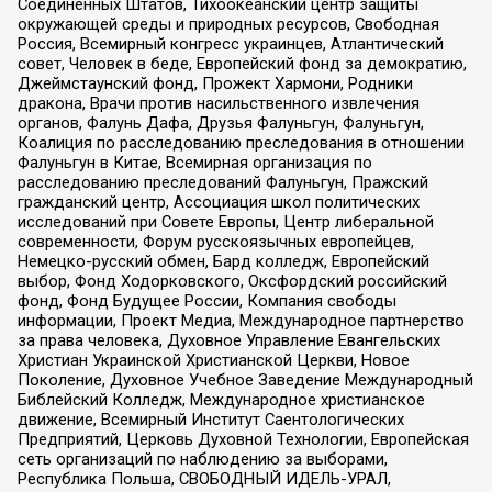
Соединенных Штатов, Тихоокеанский центр защиты
окружающей среды и природных ресурсов, Свободная
Россия, Всемирный конгресс украинцев, Атлантический
совет, Человек в беде, Европейский фонд за демократию,
Джеймстаунский фонд, Прожект Хармони, Родники
дракона, Врачи против насильственного извлечения
органов, Фалунь Дафа, Друзья Фалуньгун, Фалуньгун,
Коалиция по расследованию преследования в отношении
Фалуньгун в Китае, Всемирная организация по
расследованию преследований Фалуньгун, Пражский
гражданский центр, Ассоциация школ политических
исследований при Совете Европы, Центр либеральной
современности, Форум русскоязычных европейцев,
Немецко-русский обмен, Бард колледж, Европейский
выбор, Фонд Ходорковского, Оксфордский российский
фонд, Фонд Будущее России, Компания свободы
информации, Проект Медиа, Международное партнерство
за права человека, Духовное Управление Евангельских
Христиан Украинской Христианской Церкви, Новое
Поколение, Духовное Учебное Заведение Международный
Библейский Колледж, Международное христианское
движение, Всемирный Институт Саентологических
Предприятий, Церковь Духовной Технологии, Европейская
сеть организаций по наблюдению за выборами,
Республика Польша, СВОБОДНЫЙ ИДЕЛЬ-УРАЛ,