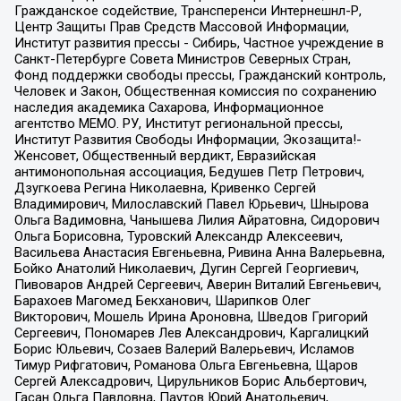
Гражданское содействие, Трансперенси Интернешнл-Р,
Центр Защиты Прав Средств Массовой Информации,
Институт развития прессы - Сибирь, Частное учреждение в
Санкт-Петербурге Совета Министров Северных Стран,
Фонд поддержки свободы прессы, Гражданский контроль,
Человек и Закон, Общественная комиссия по сохранению
наследия академика Сахарова, Информационное
агентство МЕМО. РУ, Институт региональной прессы,
Институт Развития Свободы Информации, Экозащита!-
Женсовет, Общественный вердикт, Евразийская
антимонопольная ассоциация, Бедушев Петр Петрович,
Дзугкоева Регина Николаевна, Кривенко Сергей
Владимирович, Милославский Павел Юрьевич, Шнырова
Ольга Вадимовна, Чанышева Лилия Айратовна, Сидорович
Ольга Борисовна, Туровский Александр Алексеевич,
Васильева Анастасия Евгеньевна, Ривина Анна Валерьевна,
Бойко Анатолий Николаевич, Дугин Сергей Георгиевич,
Пивоваров Андрей Сергеевич, Аверин Виталий Евгеньевич,
Барахоев Магомед Бекханович, Шарипков Олег
Викторович, Мошель Ирина Ароновна, Шведов Григорий
Сергеевич, Пономарев Лев Александрович, Каргалицкий
Борис Юльевич, Созаев Валерий Валерьевич, Исламов
Тимур Рифгатович, Романова Ольга Евгеньевна, Щаров
Сергей Алексадрович, Цирульников Борис Альбертович,
Гасан Ольга Павловна, Паутов Юрий Анатольевич,