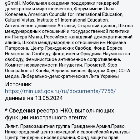
gGmbH, Мобильная академия поддержки гендерной
демократии и миротворчества, Форум имени Льва
Копелева, American Councils for International Education,
Cultural Vistas, Institute of International Education,
Антивоенное движение Антальи, Открытый диалог, Школа
международных отношений и государственной политики
им Питера Мунка, Российско-канадский демократический
альянс, Школа международных отношений им Нормана
Патерсона, Центр Гражданских Свобод, Фонд Бориса
Немцова за Свободу, Фонд имени Фридриха Науманна за
свободу, Феминистское антивоенное сопротивление,
Комитет независимости Ингушетии, Прометей, Stop
Occupation of Karelia, Вернись живым, Фридом Хаус, СОТА
медиа, Либерально-демократическая Лига Украины
Источник:
https://minjust.gov.ru/ru/documents/7756/
данные на
13.05.2024
* Сведения реестра НКО, выполняющих
функции иностранного агента:
Лилит, Правозащитная группа Гражданин.Армия.Право,
Нижегородский центр немецкой и европейской культуры,
Центр гендерных исследований, Фонд защиты прав