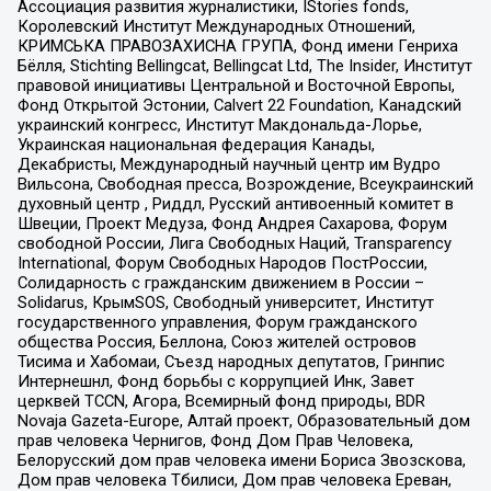
Ассоциация развития журналистики, IStories fonds,
Королевский Институт Международных Отношений,
КРИМСЬКА ПРАВОЗАХИСНА ГРУПА, Фонд имени Генриха
Бёлля, Stichting Bellingcat, Bellingcat Ltd, The Insider, Институт
правовой инициативы Центральной и Восточной Европы,
Фонд Открытой Эстонии, Calvert 22 Foundation, Канадский
украинский конгресс, Институт Макдональда-Лорье,
Украинская национальная федерация Канады,
Декабристы, Международный научный центр им Вудро
Вильсона, Свободная пресса, Возрождение, Всеукраинский
духовный центр , Риддл, Русский антивоенный комитет в
Швеции, Проект Медуза, Фонд Андрея Сахарова, Форум
свободной России, Лига Свободных Наций, Transparеncy
International, Форум Свободных Народов ПостРоссии,
Солидарность с гражданским движением в России –
Solidarus, КрымSOS, Свободный университет, Институт
государственного управления, Форум гражданского
общества Россия, Беллона, Союз жителей островов
Тисима и Хабомаи, Съезд народных депутатов, Гринпис
Интернешнл, Фонд борьбы с коррупцией Инк, Завет
церквей TCCN, Агора, Всемирный фонд природы, BDR
Novaja Gazeta-Europe, Алтай проект, Образовательный дом
прав человека Чернигов, Фонд Дом Прав Человека,
Белорусский дом прав человека имени Бориса Звозскова,
Дом прав человека Тбилиси, Дом прав человека Ереван,