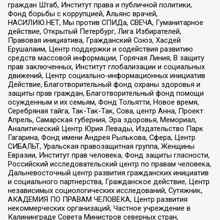
граждан Штаб, Институт права и публичной политики,
Фонд борьбы с коррупцией, Альянс врачей,
НАСИЛИЮ.НЕТ, Мы против СПИДа, СВЕЧА, Гуманитарное
действие, Открытый Петербург, Лига Избирателей,
Правовая инициатива, Гражданский Союз, Хасдей
Ерушалаим, Центр поддержки и содействия развитию
средств массовой информации, Горячая Линия, В защиту
прав заключенных, Институт глобализации и социальных
движений, Центр социально-информационных инициатив
Действие, Благотворительный фонд охраны здоровья и
защиты прав граждан, Благотворительный фонд помощи
осужденным и их семьям, Фонд Тольятти, Новое время,
Серебряная тайга, Так-Так-Так, Сова, центр Анна, Проект
Апрель, Самарская губерния, Эра здоровья, Мемориал,
Аналитический Центр Юрия Левады, Издательство Парк
Гагарина, Фонд имени Андрея Рылькова, Сфера, Центр
СИБАЛЬТ, Уральская правозащитная группа, Женщины
Евразии, Институт прав человека, Фонд защиты гласности,
Российский исследовательский центр по правам человека,
Дальневосточный центр развития гражданских инициатив
и социального партнерства, Гражданское действие, Центр
независимых социологических исследований, Сутяжник,
АКАДЕМИЯ ПО ПРАВАМ ЧЕЛОВЕКА, Центр развития
некоммерческих организаций, Частное учреждение в
Калининграде Совета Министров северных стран,