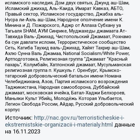
исламского наследия, Дом двух святых, Джунд аш-Шам,
Исламский джихад, Аль-Каида, Имарат Кавказ, АБТО,
Правый сектор, Исламское государство, Джабха аль-
Нусра ли-Ахль аш-Шам, Народное ополчение имени К.
Минина и Д. Пожарского, Аджр от Аллаха Субхану уа
Тагьаля SHAM, АУМ Синрике, Муджахеды джамаата Ат-
Тавхида Валь-Джихад, Чистопольский Джамаат, Рохнамо
ба суи давлати исломи, Террористическое сообщество
Сеть, Катиба Таухид валь-Джихад, Хайят Тахрир аш-Шам,
Ахлю Сунна Валь Джамаа, National Socialism/White Power,
Артподготовка, Религиозная группа “Джамаат “Красный
пахарь”, Колумбайн, Хатлонский джамаат, Мусульманская
религиозная группа п. Кушкуль г. Оренбург, Крымско-
татарский добровольческий батальон имени Номана
Челебиджихана, Азов, Партия исламского возрождения
Таджикистана, Народная самооборона, Дуббайский
джамаат, московская ячейка, Батал-Хаджи Белхороев,
Маньяки Культ Убийц, Молодёжь Которая Улыбается,
Легион Свобода России, Айдар, Русский добровольческий
корпус
Источник:
http://nac.gov.ru/terroristicheskie-i-
ekstremistskie-organizacii-i-materialy.html
данные
на
16.11.2023