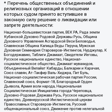
* Перечень общественных объединений и
религиозных организаций в отношении
которых судом принято вступившее в
законную силу решение о ликвидации или
запрете деятельности:
Национал-большевистская партия, ВЕК РА, Рада земли
Кубанской Духовно Родовой Державы Русь, Община
Духовного Управления Асгардской Веси Беловодья,
Славянская Община Капища Веды Перуна, Мужская
Духовная Семинария Староверов-Инглингов, Нурджулар, К
Богодержавию, Таблиги Джамаат, Свидетели Иеговы,
Русское национальное единство, Национал-
социалистическое общество, Джамаат мувахидов,
Объединенный Вилайат Кабарды, Балкарии и Карачая,
Союз славян, Ат-Такфир Валь-Хиджра, Пит Буль,
Национал-социалистическая рабочая партия России,
Славянский союз, Формат-18, Благородный Орден
Дьявола, Армия воли народа, Национальная
Социалистическая Инициатива города Череповца,
Духовно-Родовая Держава Русь, Русское национальное
единство, Древнерусской Инглистической церкви
Православных Староверов-Инглингов, Русский
общенациональный союз, Движение против нелегальной