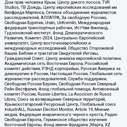
Дом прав человека Крым, Центр дикого лосося, TVR
Studios, ТВ Дождь, Центр европейских исследований им
Вилфрида Мартенса, Сетевое объединение журналистов
расследователей, АЛЛАТРА, За свободную Россию,
Свободная Бурятия, Uralic, UnKremlin, Международная
федерация транспортных рабочих, ИстЧам Финланд,
Гудзоновский институт, Фонд Демократического
Развития, Комитет-2024, Центрально-Европейский
университет, Центр восточноевропейских и
международных исследований, Общество Сторожевой
башни, Библии и трактатов Свидетелей Иеговы,
Гражданский Совет, Центр анализа европейской политики,
Академическая сеть Восточная Европа, Российский
комитет действия, РЭНД корпорейшн, Русская Америка за
демократию в России, Настоящая Россия, Глобальная сеть
журналистов-расследователей, Служба поддержки,
Свободная Россия Берлин, Свободная Россия Северный
Рейн-Вестфалия, Фонд глобальной помощи, Антивоенный
комитет России, Russie-Libertes, La Asocicion de Rusos
Libres, Союз за возвращение Северных территорий,
Крымскотатарский Ресурсный Центр, Глобальный союз
IndustriALL, Russian Election Monitor, Article 19, Мнение
медиа, Федерация анархического черного креста, Радио
Свободная Европа, Германское общество изучения
Восточной Европы, Фонд имени Фридриха Эберта, XZ