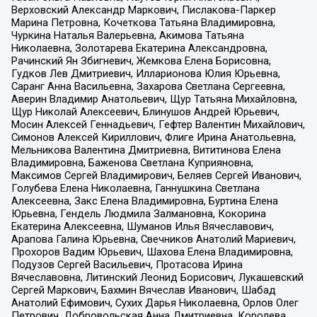
Верховский Александр Маркович, Пислакова-Паркер
Марина Петровна, Кочеткова Татьяна Владимировна,
Чуркина Наталья Валерьевна, Акимова Татьяна
Николаевна, Золотарева Екатерина Александровна,
Рачинский Ян Збигневич, Жемкова Елена Борисовна,
Гудков Лев Дмитриевич, Илларионова Юлия Юрьевна,
Саранг Анна Васильевна, Захарова Светлана Сергеевна,
Аверин Владимир Анатольевич, Щур Татьяна Михайловна,
Щур Николай Алексеевич, Блинушов Андрей Юрьевич,
Мосин Алексей Геннадьевич, Гефтер Валентин Михайлович,
Симонов Алексей Кириллович, Флиге Ирина Анатольевна,
Мельникова Валентина Дмитриевна, Вититинова Елена
Владимировна, Баженова Светлана Куприяновна,
Максимов Сергей Владимирович, Беляев Сергей Иванович,
Голубева Елена Николаевна, Ганнушкина Светлана
Алексеевна, Закс Елена Владимировна, Буртина Елена
Юрьевна, Гендель Людмила Залмановна, Кокорина
Екатерина Алексеевна, Шуманов Илья Вячеславович,
Арапова Галина Юрьевна, Свечников Анатолий Мариевич,
Прохоров Вадим Юрьевич, Шахова Елена Владимировна,
Подузов Сергей Васильевич, Протасова Ирина
Вячеславовна, Литинский Леонид Борисович, Лукашевский
Сергей Маркович, Бахмин Вячеслав Иванович, Шабад
Анатолий Ефимович, Сухих Дарья Николаевна, Орлов Олег
Петрович, Добровольская Анна Дмитриевна, Королева