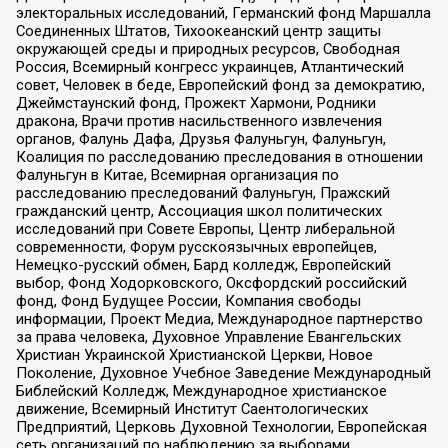
электоральных исследований, Германский фонд Маршалла
Соединенных Штатов, Тихоокеанский центр защиты
окружающей среды и природных ресурсов, Свободная
Россия, Всемирный конгресс украинцев, Атлантический
совет, Человек в беде, Европейский фонд за демократию,
Джеймстаунский фонд, Прожект Хармони, Родники
дракона, Врачи против насильственного извлечения
органов, Фалунь Дафа, Друзья Фалуньгун, Фалуньгун,
Коалиция по расследованию преследования в отношении
Фалуньгун в Китае, Всемирная организация по
расследованию преследований Фалуньгун, Пражский
гражданский центр, Ассоциация школ политических
исследований при Совете Европы, Центр либеральной
современности, Форум русскоязычных европейцев,
Немецко-русский обмен, Бард колледж, Европейский
выбор, Фонд Ходорковского, Оксфордский российский
фонд, Фонд Будущее России, Компания свободы
информации, Проект Медиа, Международное партнерство
за права человека, Духовное Управление Евангельских
Христиан Украинской Христианской Церкви, Новое
Поколение, Духовное Учебное Заведение Международный
Библейский Колледж, Международное христианское
движение, Всемирный Институт Саентологических
Предприятий, Церковь Духовной Технологии, Европейская
сеть организаций по наблюдению за выборами,