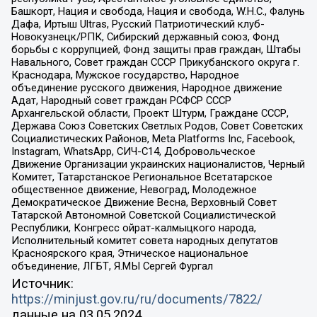
Башкорт, Нация и свобода, Нация и свобода, W.H.С., Фалунь
Дафа, Иртыш Ultras, Русский Патриотический клуб-
Новокузнецк/РПК, Сибирский державный союз, Фонд
борьбы с коррупцией, Фонд защиты прав граждан, Штабы
Навального, Совет граждан СССР Прикубанского округа г.
Краснодара, Мужское государство, Народное
объединение русского движения, Народное движение
Адат, Народный совет граждан РСФСР СССР
Архангельской области, Проект Штурм, Граждане СССР,
Держава Союз Советских Светлых Родов, Совет Советских
Социалистических Районов, Meta Platforms Inc, Facebook,
Instagram, WhatsApp, СИЧ-С14, Добровольческое
Движение Организации украинских националистов, Черный
Комитет, Татарстанское Региональное Всетатарское
общественное движение, Невоград, Молодежное
Демократическое Движение Весна, Верховный Совет
Татарской Автономной Советской Социалистической
Республики, Конгресс ойрат-калмыцкого народа,
Исполнительный комитет совета народных депутатов
Красноярского края, Этническое национальное
объединение, ЛГБТ, Я.МЫ Сергей Фургал
Источник:
https://minjust.gov.ru/ru/documents/7822/
данные на
03.05.2024