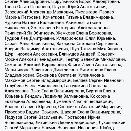
Сергей Алексадрович, Цирульников Борис Альбертович,
Гасан Ольга Павловна, Паутов Юрий Анатольевич,
Верховский Александр Маркович, Пислакова-Паркер
Марина Петровна, Кочеткова Татьяна Владимировна,
Чуркина Наталья Валерьевна, Акимова Татьяна
Николаевна, Золотарева Екатерина Александровна,
Рачинский Ян Збигневич, Жемкова Елена Борисовна,
Гудков Лев Дмитриевич, Илларионова Юлия Юрьевна,
Саранг Анна Васильевна, Захарова Светлана Сергеевна,
Аверин Владимир Анатольевич, Щур Татьяна Михайловна,
Щур Николай Алексеевич, Блинушов Андрей Юрьевич,
Мосин Алексей Геннадьевич, Гефтер Валентин Михайлович,
Симонов Алексей Кириллович, Флиге Ирина Анатольевна,
Мельникова Валентина Дмитриевна, Вититинова Елена
Владимировна, Баженова Светлана Куприяновна,
Максимов Сергей Владимирович, Беляев Сергей Иванович,
Голубева Елена Николаевна, Ганнушкина Светлана
Алексеевна, Закс Елена Владимировна, Буртина Елена
Юрьевна, Гендель Людмила Залмановна, Кокорина
Екатерина Алексеевна, Шуманов Илья Вячеславович,
Арапова Галина Юрьевна, Свечников Анатолий Мариевич,
Прохоров Вадим Юрьевич, Шахова Елена Владимировна,
Подузов Сергей Васильевич, Протасова Ирина
Вячеславовна, Литинский Леонид Борисович, Лукашевский
Сергей Маркович, Бахмин Вячеслав Иванович, Шабад