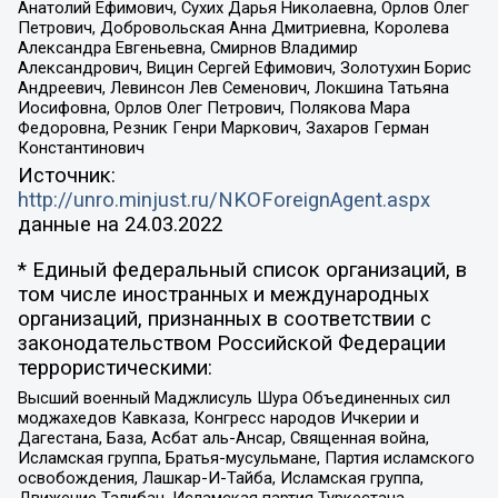
Анатолий Ефимович, Сухих Дарья Николаевна, Орлов Олег
Петрович, Добровольская Анна Дмитриевна, Королева
Александра Евгеньевна, Смирнов Владимир
Александрович, Вицин Сергей Ефимович, Золотухин Борис
Андреевич, Левинсон Лев Семенович, Локшина Татьяна
Иосифовна, Орлов Олег Петрович, Полякова Мара
Федоровна, Резник Генри Маркович, Захаров Герман
Константинович
Источник:
http://unro.minjust.ru/NKOForeignAgent.aspx
данные на
24.03.2022
* Единый федеральный список организаций, в
том числе иностранных и международных
организаций, признанных в соответствии с
законодательством Российской Федерации
террористическими:
Высший военный Маджлисуль Шура Объединенных сил
моджахедов Кавказа, Конгресс народов Ичкерии и
Дагестана, База, Асбат аль-Ансар, Священная война,
Исламская группа, Братья-мусульмане, Партия исламского
освобождения, Лашкар-И-Тайба, Исламская группа,