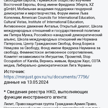
Свободная Европа, Германское общество изучения
Восточной Европы, Фонд имени Фридриха Эберта, XZ
gGmbH, Мобильная академия поддержки гендерной
демократии и миротворчества, Форум имени Льва
Копелева, American Councils for International Education,
Cultural Vistas, Institute of International Education,
Антивоенное движение Антальи, Открытый диалог, Школа
международных отношений и государственной политики
им Питера Мунка, Российско-канадский демократический
альянс, Школа международных отношений им Нормана
Патерсона, Центр Гражданских Свобод, Фонд Бориса
Немцова за Свободу, Фонд имени Фридриха Науманна за
свободу, Феминистское антивоенное сопротивление,
Комитет независимости Ингушетии, Прометей, Stop
Occupation of Karelia, Вернись живым, Фридом Хаус, СОТА
медиа, Либерально-демократическая Лига Украины
Источник:
https://minjust.gov.ru/ru/documents/7756/
данные на
13.05.2024
* Сведения реестра НКО, выполняющих
функции иностранного агента:
Лилит, Правозащитная группа Гражданин.Армия.Право,