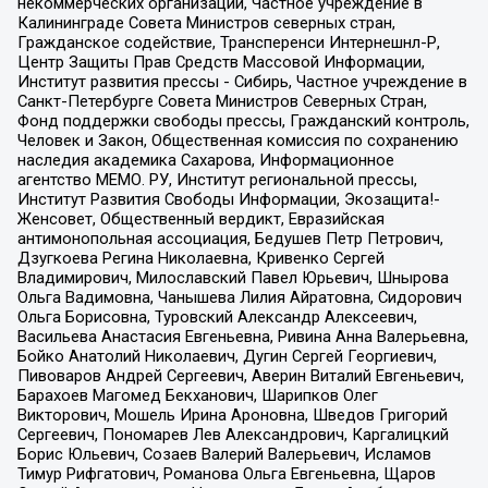
некоммерческих организаций, Частное учреждение в
Калининграде Совета Министров северных стран,
Гражданское содействие, Трансперенси Интернешнл-Р,
Центр Защиты Прав Средств Массовой Информации,
Институт развития прессы - Сибирь, Частное учреждение в
Санкт-Петербурге Совета Министров Северных Стран,
Фонд поддержки свободы прессы, Гражданский контроль,
Человек и Закон, Общественная комиссия по сохранению
наследия академика Сахарова, Информационное
агентство МЕМО. РУ, Институт региональной прессы,
Институт Развития Свободы Информации, Экозащита!-
Женсовет, Общественный вердикт, Евразийская
антимонопольная ассоциация, Бедушев Петр Петрович,
Дзугкоева Регина Николаевна, Кривенко Сергей
Владимирович, Милославский Павел Юрьевич, Шнырова
Ольга Вадимовна, Чанышева Лилия Айратовна, Сидорович
Ольга Борисовна, Туровский Александр Алексеевич,
Васильева Анастасия Евгеньевна, Ривина Анна Валерьевна,
Бойко Анатолий Николаевич, Дугин Сергей Георгиевич,
Пивоваров Андрей Сергеевич, Аверин Виталий Евгеньевич,
Барахоев Магомед Бекханович, Шарипков Олег
Викторович, Мошель Ирина Ароновна, Шведов Григорий
Сергеевич, Пономарев Лев Александрович, Каргалицкий
Борис Юльевич, Созаев Валерий Валерьевич, Исламов
Тимур Рифгатович, Романова Ольга Евгеньевна, Щаров