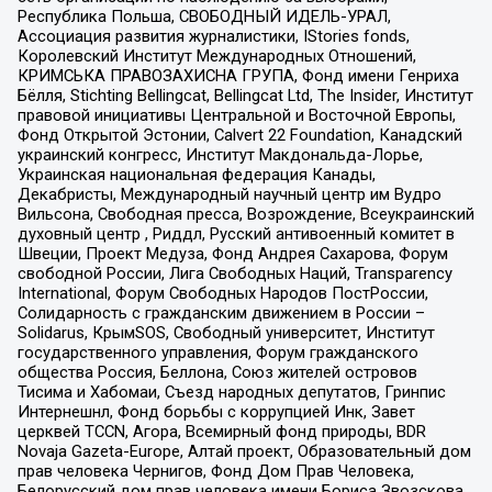
Республика Польша, СВОБОДНЫЙ ИДЕЛЬ-УРАЛ,
Ассоциация развития журналистики, IStories fonds,
Королевский Институт Международных Отношений,
КРИМСЬКА ПРАВОЗАХИСНА ГРУПА, Фонд имени Генриха
Бёлля, Stichting Bellingcat, Bellingcat Ltd, The Insider, Институт
правовой инициативы Центральной и Восточной Европы,
Фонд Открытой Эстонии, Calvert 22 Foundation, Канадский
украинский конгресс, Институт Макдональда-Лорье,
Украинская национальная федерация Канады,
Декабристы, Международный научный центр им Вудро
Вильсона, Свободная пресса, Возрождение, Всеукраинский
духовный центр , Риддл, Русский антивоенный комитет в
Швеции, Проект Медуза, Фонд Андрея Сахарова, Форум
свободной России, Лига Свободных Наций, Transparеncy
International, Форум Свободных Народов ПостРоссии,
Солидарность с гражданским движением в России –
Solidarus, КрымSOS, Свободный университет, Институт
государственного управления, Форум гражданского
общества Россия, Беллона, Союз жителей островов
Тисима и Хабомаи, Съезд народных депутатов, Гринпис
Интернешнл, Фонд борьбы с коррупцией Инк, Завет
церквей TCCN, Агора, Всемирный фонд природы, BDR
Novaja Gazeta-Europe, Алтай проект, Образовательный дом
прав человека Чернигов, Фонд Дом Прав Человека,
Белорусский дом прав человека имени Бориса Звозскова,