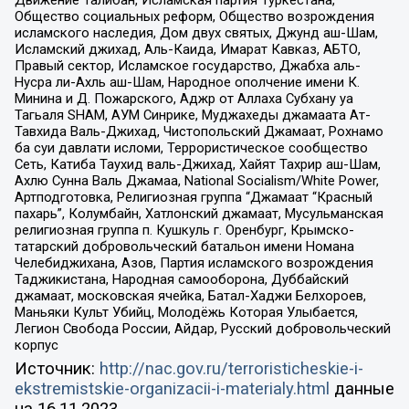
Движение Талибан, Исламская партия Туркестана,
Общество социальных реформ, Общество возрождения
исламского наследия, Дом двух святых, Джунд аш-Шам,
Исламский джихад, Аль-Каида, Имарат Кавказ, АБТО,
Правый сектор, Исламское государство, Джабха аль-
Нусра ли-Ахль аш-Шам, Народное ополчение имени К.
Минина и Д. Пожарского, Аджр от Аллаха Субхану уа
Тагьаля SHAM, АУМ Синрике, Муджахеды джамаата Ат-
Тавхида Валь-Джихад, Чистопольский Джамаат, Рохнамо
ба суи давлати исломи, Террористическое сообщество
Сеть, Катиба Таухид валь-Джихад, Хайят Тахрир аш-Шам,
Ахлю Сунна Валь Джамаа, National Socialism/White Power,
Артподготовка, Религиозная группа “Джамаат “Красный
пахарь”, Колумбайн, Хатлонский джамаат, Мусульманская
религиозная группа п. Кушкуль г. Оренбург, Крымско-
татарский добровольческий батальон имени Номана
Челебиджихана, Азов, Партия исламского возрождения
Таджикистана, Народная самооборона, Дуббайский
джамаат, московская ячейка, Батал-Хаджи Белхороев,
Маньяки Культ Убийц, Молодёжь Которая Улыбается,
Легион Свобода России, Айдар, Русский добровольческий
корпус
Источник:
http://nac.gov.ru/terroristicheskie-i-
ekstremistskie-organizacii-i-materialy.html
данные
на
16.11.2023