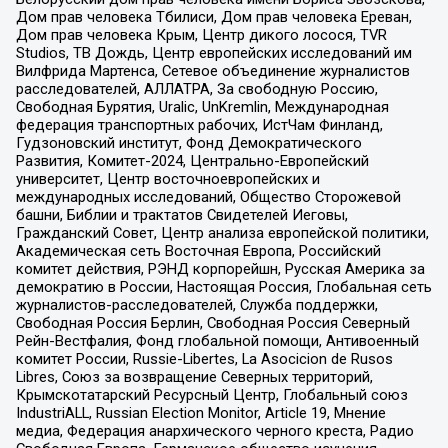
Дом прав человека Тбилиси, Дом прав человека Ереван,
Дом прав человека Крым, Центр дикого лосося, TVR
Studios, ТВ Дождь, Центр европейских исследований им
Вилфрида Мартенса, Сетевое объединение журналистов
расследователей, АЛЛАТРА, За свободную Россию,
Свободная Бурятия, Uralic, UnKremlin, Международная
федерация транспортных рабочих, ИстЧам Финланд,
Гудзоновский институт, Фонд Демократического
Развития, Комитет-2024, Центрально-Европейский
университет, Центр восточноевропейских и
международных исследований, Общество Сторожевой
башни, Библии и трактатов Свидетелей Иеговы,
Гражданский Совет, Центр анализа европейской политики,
Академическая сеть Восточная Европа, Российский
комитет действия, РЭНД корпорейшн, Русская Америка за
демократию в России, Настоящая Россия, Глобальная сеть
журналистов-расследователей, Служба поддержки,
Свободная Россия Берлин, Свободная Россия Северный
Рейн-Вестфалия, Фонд глобальной помощи, Антивоенный
комитет России, Russie-Libertes, La Asocicion de Rusos
Libres, Союз за возвращение Северных территорий,
Крымскотатарский Ресурсный Центр, Глобальный союз
IndustriALL, Russian Election Monitor, Article 19, Мнение
медиа, Федерация анархического черного креста, Радио