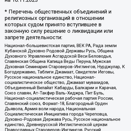
* Перечень общественных объединений и
религиозных организаций в отношении
которых судом принято вступившее в
законную силу решение о ликвидации или
запрете деятельности:
Национал-большевистская партия, ВЕК РА, Рада земли
Кубанской Духовно Родовой Державы Русь, Община
Духовного Управления Асгардской Веси Беловодья,
Славянская Община Капища Веды Перуна, Мужская
Духовная Семинария Староверов-Инглингов, Нурджулар, К
Богодержавию, Таблиги Джамаат, Свидетели Иеговы,
Русское национальное единство, Национал-
социалистическое общество, Джамаат мувахидов,
Объединенный Вилайат Кабарды, Балкарии и Карачая,
Союз славян, Ат-Такфир Валь-Хиджра, Пит Буль,
Национал-социалистическая рабочая партия России,
Славянский союз, Формат-18, Благородный Орден
Дьявола, Армия воли народа, Национальная
Социалистическая Инициатива города Череповца,
Духовно-Родовая Держава Русь, Русское национальное
единство, Древнерусской Инглистической церкви
Православных Староверов-Инглингов, Русский