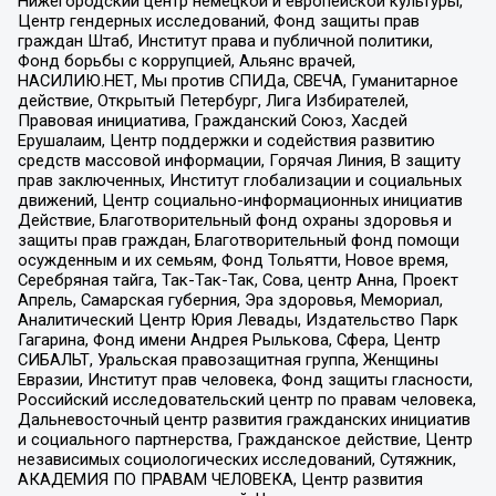
Нижегородский центр немецкой и европейской культуры,
Центр гендерных исследований, Фонд защиты прав
граждан Штаб, Институт права и публичной политики,
Фонд борьбы с коррупцией, Альянс врачей,
НАСИЛИЮ.НЕТ, Мы против СПИДа, СВЕЧА, Гуманитарное
действие, Открытый Петербург, Лига Избирателей,
Правовая инициатива, Гражданский Союз, Хасдей
Ерушалаим, Центр поддержки и содействия развитию
средств массовой информации, Горячая Линия, В защиту
прав заключенных, Институт глобализации и социальных
движений, Центр социально-информационных инициатив
Действие, Благотворительный фонд охраны здоровья и
защиты прав граждан, Благотворительный фонд помощи
осужденным и их семьям, Фонд Тольятти, Новое время,
Серебряная тайга, Так-Так-Так, Сова, центр Анна, Проект
Апрель, Самарская губерния, Эра здоровья, Мемориал,
Аналитический Центр Юрия Левады, Издательство Парк
Гагарина, Фонд имени Андрея Рылькова, Сфера, Центр
СИБАЛЬТ, Уральская правозащитная группа, Женщины
Евразии, Институт прав человека, Фонд защиты гласности,
Российский исследовательский центр по правам человека,
Дальневосточный центр развития гражданских инициатив
и социального партнерства, Гражданское действие, Центр
независимых социологических исследований, Сутяжник,
АКАДЕМИЯ ПО ПРАВАМ ЧЕЛОВЕКА, Центр развития