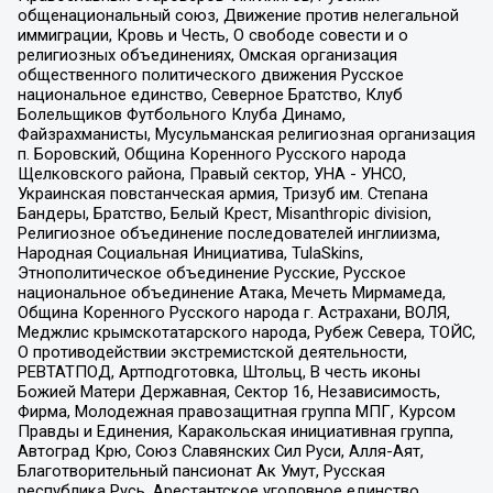
общенациональный союз, Движение против нелегальной
иммиграции, Кровь и Честь, О свободе совести и о
религиозных объединениях, Омская организация
общественного политического движения Русское
национальное единство, Северное Братство, Клуб
Болельщиков Футбольного Клуба Динамо,
Файзрахманисты, Мусульманская религиозная организация
п. Боровский, Община Коренного Русского народа
Щелковского района, Правый сектор, УНА - УНСО,
Украинская повстанческая армия, Тризуб им. Степана
Бандеры, Братство, Белый Крест, Misanthropic division,
Религиозное объединение последователей инглиизма,
Народная Социальная Инициатива, TulaSkins,
Этнополитическое объединение Русские, Русское
национальное объединение Атака, Мечеть Мирмамеда,
Община Коренного Русского народа г. Астрахани, ВОЛЯ,
Меджлис крымскотатарского народа, Рубеж Севера, ТОЙС,
О противодействии экстремистской деятельности,
РЕВТАТПОД, Артподготовка, Штольц, В честь иконы
Божией Матери Державная, Сектор 16, Независимость,
Фирма, Молодежная правозащитная группа МПГ, Курсом
Правды и Единения, Каракольская инициативная группа,
Автоград Крю, Союз Славянских Сил Руси, Алля-Аят,
Благотворительный пансионат Ак Умут, Русская
республика Русь, Арестантское уголовное единство,