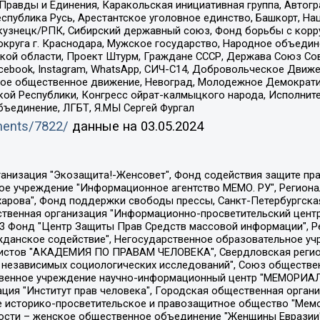
равды и Единения, Каракольская инициативная группа, Автогра
спублика Русь, Арестантское уголовное единство, Башкорт, Наци
окузнецк/РПК, Сибирский державный союз, Фонд борьбы с кор
округа г. Краснодара, Мужское государство, Народное объедин
ой области, Проект Штурм, Граждане СССР, Держава Союз Сов
Facebook, Instagram, WhatsApp, СИЧ-С14, Добровольческое Движ
ское общественное движение, Невоград, Молодежное Демократ
ой Республики, Конгресс ойрат-калмыцкого народа, Исполнит
бъединение, ЛГБТ, Я.МЫ Сергей Фургал
uments/7822/
данные на
03.05.2024
Общество с ограниченной ответственностью "Радио Свободная Европа/Радио Свобода", Чешское информационное агентство "MEDIUM-ORIENT", Красноярская региональная общественная организация "Мы против СПИДа", Камалягин Денис Николаевич, Маркелов Сергей Евгеньевич, Пономарев Лев Александрович, Савицкая Людмила Алексеевна, Автономная некоммерческая организация "Центр по работе с проблемой насилия "НАСИЛИЮ.НЕТ", Межрегиональный профессиональный союз работников здравоохранения "Альянс врачей", Юридическое лицо, зарегистрированное в Латвийской Республике, SIA "Medusa Project" (регистрационный номер 40103797863, дата регистрации 10.06.2014), Некоммерческая организация "Фонд по борьбе с коррупцией", Автономная некоммерческая организация "Институт права и публичной политики", Баданин Роман Сергеевич, Гликин Максим Александрович, Железнова Мария Михайловна, Лукьянова Юлия Сергеевна, Маетная Елизавета Витальевна, Маняхин Петр Борисович, Чуракова Ольга Владимировна, Ярош Юлия Петровна, Юридическое лицо "The Insider SIA", зарегистрированное в Риге, Латвийская Республика (дата регистрации 26.06.2015), являющееся администратором доменного имени интернет-издания "The Insider SIA", https://theins.ru, Постернак Алексей Евгеньевич, Рубин Михаил Аркадьевич, Анин Роман Александрович, Юридическое лицо Istories fonds, зарегистрированное в Латвийской Республике (регистрационный номер 50008295751, дата регистрации 24.02.2020), Великовский Дмитрий Александрович, Долинина Ирина Николаевна, Мароховская Алеся Алексеевна, Шлейнов Роман Юрьевич, Шмагун Олеся Валентиновна, Общество с ограниченной ответственностью "Альтаир 2021", Общество с ограниченной ответственностью "Вега 2021", Общество с ограниченной ответственностью "Главный редактор 2021", Общество с ограниченной ответственностью "Ромашки монолит", Важенков Артем Валерьевич, Ивановская областная общественная организация "Центр гендерных исследований", Гурман Юрий Альбертович, Медиапроект "ОВД-Инфо", Егоров Владимир Владимирович, Жилинский Владимир Александрович, Общество с ограниченной ответственностью "ЗП", Иванова София Юрьевна, Карезина Инна Павловна, Кильтау Екатерина Викторовна, Петров Алексей Викторович, Пискунов Сергей Евгеньевич, Смирнов Сергей Сергеевич, Тихонов Михаил Сергеевич, Общество с ограниченной ответственностью "ЖУРНАЛИСТ-ИНОСТРАННЫЙ АГЕНТ", Арапова Галина Юрьевна, Вольтская Татьяна Анатольевна, Американская компания "Mason G.E.S. Anonymous Foundation" (США), являющаяся владельцем интернет-издания https://mnews.world/, Компания "Stichting Bellingcat", зарегистрированная в Нидерландах (дата регистрации 11.07.2018), Захаров Андрей Вячеславович, Клепиковская Екатерина Дмитриевна, Общество с ограниченной ответственностью "МЕМО", Перл Роман Александрович, Симонов Евгений Алексеевич, Соловьева Елена Анатольевна, Сотников Даниил Владимирович, Сурначева Елизавета Дмитриевна, Автономная некоммерческая организация по защите прав человека и информированию населения "Якутия – Наше Мнение", Общество с ограниченной ответственностью "Москоу диджитал медиа", с 26.01.2023 Общество с ограниченной ответственностью "Чайка Белые сады", Ветошкина Валерия Валерьевна, Заговора Максим Александрович, Межрегиональное общественное движение "Российская ЛГБТ - сеть", Оленичев Максим Владимирович, Павлов Иван Юрьевич, Скворцова Елена Сергеевна, Общество с ограниченной ответственностью "Как бы инагент", Кочетков Игорь Викторович, Общество с ограниченной ответственностью "Честные выборы", Еланчик Олег Александрович, Общество с ограниченной ответственностью "Нобелевский призыв", Гималова Регина Эмилевна, Григорьев Андрей Валерьевич, Григорьева Алина Александровна, Ассоциация по содействию защите прав призывников, альтернативнослужащих и военнослужащих "Правозащитная группа "Гражданин.Армия.Право", Хисамова Регина Фаритовна, Автономная некоммерческая организация по реализа