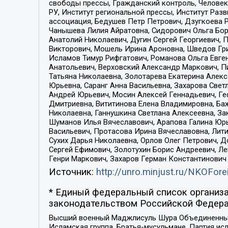
свободы прессы, Гражданский контроль, Человек
РУ, Институт региональной прессы, Институт Ра
ассоциация, Бедушев Петр Петрович, Дзугкоева 
Чанышева Лилия Айратовна, Сидорович Ольга Бори
Анатолий Николаевич, Дугин Сергей Георгиевич, 
Викторович, Мошель Ирина Ароновна, Шведов Гри
Исламов Тимур Рифгатович, Романова Ольга Евге
Анатольевич, Верховский Александр Маркович, П
Татьяна Николаевна, Золотарева Екатерина Алек
Юрьевна, Саранг Анна Васильевна, Захарова Свет
Андрей Юрьевич, Мосин Алексей Геннадьевич, Ге
Дмитриевна, Вититинова Елена Владимировна, Ба
Николаевна, Ганнушкина Светлана Алексеевна, За
Шуманов Илья Вячеславович, Арапова Галина Юрь
Васильевич, Протасова Ирина Вячеславовна, Лит
Сухих Дарья Николаевна, Орлов Олег Петрович, 
Сергей Ефимович, Золотухин Борис Андреевич, Л
Генри Маркович, Захаров Герман Константинович
Источник:
http://unro.minjust.ru/NKOFore
* Единый федеральный список организа
законодательством Российской Федера
Высший военный Маджлисуль Шура Объединенных с
Исламская группа, Братья-мусульмане, Партия ис