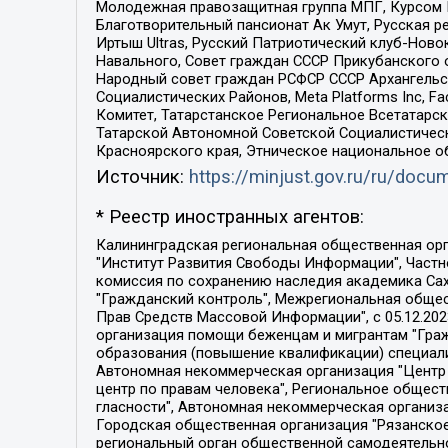
Молодежная правозащитная группа МПГ, Курсом П
Благотворительный пансионат Ак Умут, Русская ре
Иртыш Ultras, Русский Патриотический клуб-Нов
Навального, Совет граждан СССР Прикубанского 
Народный совет граждан РСФСР СССР Архангельск
Социалистических Районов, Meta Platforms Inc, 
Комитет, Татарстанское Региональное Всетатар
Татарской Автономной Советской Социалистическ
Красноярского края, Этническое национальное о
Источник:
https://minjust.gov.ru/ru/doc
* Реестр иностранных агентов:
Калининградская региональная общественная организация "Экозащита!-Женсовет", Фонд содействия защите прав и свобод граждан "Общественный вердикт", Фонд "Институт Развития Свободы Информации", Частное учреждение "Информационное агентство МЕМО. РУ", Региональная общественная организация "Общественная комиссия по сохранению наследия академика Сахарова", Фонд поддержки свободы прессы, Санкт-Петербургская общественная правозащитная организация "Гражданский контроль", Межрегиональная общественная организация "Информационно-просветительский центр "Мемориал", Региональный Фонд "Центр Защиты Прав Средств Массовой Информации", с 05.12.2023 Фонд "Центр Защиты Прав Средств массовой информации", Региональная общественная благотворительная организация помощи беженцам и мигрантам "Гражданское содействие", Негосударственное образовательное учреждение дополнительного профессионального образования (повышение квалификации) специалистов "АКАДЕМИЯ ПО ПРАВАМ ЧЕЛОВЕКА", Свердловская региональная общественная организация "Сутяжник", Автономная некоммерческая организация "Центр независимых социологических исследований", Союз общественных объединений "Российский исследовательский центр по правам человека", Региональное общественное учреждение научно-информационный центр "МЕМОРИАЛ", Некоммерческая организация "Фонд защиты гласности", Автономная некоммерческая организация "Институт прав человека", Городская общественная организация "Екатеринбургское общество "МЕМОРИАЛ", Городская общественная организация "Рязанское историко-просветительское и правозащитное общество "Мемориал" (Рязанский Мемориал), Челябинский региональный орган общественной самодеятельности – женское общественное объединение "Женщины Евразии", Челябинский региональный орган общественной самодеятельности "Уральская правозащитная группа", Фонд содействия защите здоровья и социальной справедливости имени Андрея Рылькова, Автономная Некоммерческая Организация "Аналитический Центр Юрия Левады", Автономная некоммерческая организация социальной поддержки населения "Проект Апрель", Региональная общественная организация помощи женщинам и детям, находящимся в кризисной ситуации "Информационно-методический центр "Анна", Фонд содействия развитию массовых коммуникаций и правовому просвещению "Так-так-Так", Фонд содействия устойчивому развитию "Серебряная тайга", Свердловский региональный общественный фонд социальных проектов "Новое время", "Idel.Реалии", Кавказ.Реалии, Крым.Реалии, Телеканал Настоящее Время, Татаро-башкирская служба Радио Свобода (Azatliq Radiosi), Радио Свободная Европа/Радио Свобода (PCE/PC), "Сибирь.Реалии", "Фактограф", Благотворительный фонд помощи осужденным и их семьям, Автономная некоммерческая организация "Институт глобализации и социальных движений", Фонд "В защиту прав заключенных", Частное учреждение "Центр поддержки и содействия развитию средств массовой информации", Пензенский региональный общественный благотворительный фонд "Гражданский союз", "Север.Реалии", Некоммерческая организация Фонд "Правовая инициатива", 