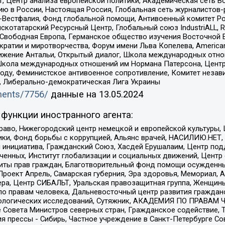
, Центр анализа европейской политики, Академическая сеть Во
ю в России, Настоящая Россия, Глобальная сеть журналистов
естфалия, Фонд глобальной помощи, Антивоенный комитет России,
татарский Ресурсный Центр, Глобальный союз IndustriALL, Russi
 Свободная Европа, Германское общество изучения Восточной 
и и миротворчества, Форум имени Льва Копелева, American Counci
ое движение Антальи, Открытый диалог, Школа международных отн
Школа международных отношений им Нормана Патерсона, Центр
ду, Феминистское антивоенное сопротивление, Комитет независ
а, Либерально-демократическая Лига Украины
uments/7756/
данные на
13.05.2024
функции иностранного агента:
раво, Нижегородский центр немецкой и европейской культуры,
тики, Фонд борьбы с коррупцией, Альянс врачей, НАСИЛИЮ.НЕТ,
я инициатива, Гражданский Союз, Хасдей Ерушалаим, Центр по
юченных, Институт глобализации и социальных движений, Цент
ты прав граждан, Благотворительный фонд помощи осужденным
а, Проект Апрель, Самарская губерния, Эра здоровья, Мемориал
ера, Центр СИБАЛЬТ, Уральская правозащитная группа, Женщины
по правам человека, Дальневосточный центр развития гражданс
ологических исследований, Сутяжник, АКАДЕМИЯ ПО ПРАВАМ Ч
е Совета Министров северных стран, Гражданское содействие,
я прессы - Сибирь, Частное учреждение в Санкт-Петербурге С