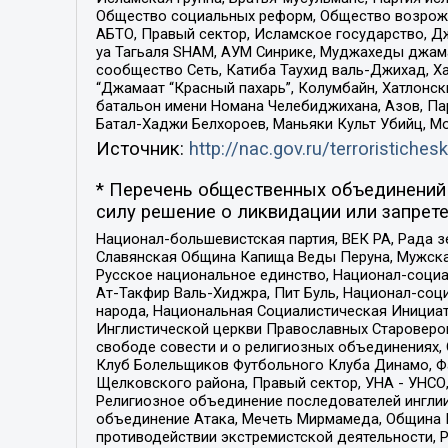
Общество социальных реформ, Общество возрожд
АБТО, Правый сектор, Исламское государство, Д
уа Тагьаля SHAM, АУМ Синрике, Муджахеды джама
сообщество Сеть, Катиба Таухид валь-Джихад, Хай
“Джамаат “Красный пахарь”, Колумбайн, Хатлонск
батальон имени Номана Челебиджихана, Азов, Па
Батал-Хаджи Белхороев, Маньяки Культ Убийц, М
Источник:
http://nac.gov.ru/terroristichesk
* Перечень общественных объединений 
силу решение о ликвидации или запрете
Национал-большевистская партия, ВЕК РА, Рада 
Славянская Община Капища Веды Перуна, Мужская
Русское национальное единство, Национал-социа
Ат-Такфир Валь-Хиджра, Пит Буль, Национал-соц
народа, Национальная Социалистическая Инициат
Инглистической церкви Православных Староверов
свободе совести и о религиозных объединениях,
Клуб Болельщиков Футбольного Клуба Динамо, Фа
Щелковского района, Правый сектор, УНА - УНСО, У
Религиозное объединение последователей инглии
объединение Атака, Мечеть Мирмамеда, Община К
противодействии экстремистской деятельности, 