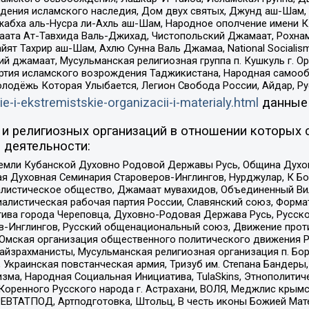
ения исламского наследия, Дом двух святых, Джунд аш-Шам, 
жабха аль-Нусра ли-Ахль аш-Шам, Народное ополчение имени К.
ата Ат-Тавхида Валь-Джихад, Чистопольский Джамаат, Рохнам
ят Тахрир аш-Шам, Ахлю Сунна Валь Джамаа, National Socialism
ий джамаат, Мусульманская религиозная группа п. Кушкуль г. 
ртия исламского возрождения Таджикистана, Народная самооб
олодёжь Которая Улыбается, Легион Свобода России, Айдар, Р
ie-i-ekstremistskie-organizacii-i-materialy.html
данные
и религиозных организаций в отношении которых 
 деятельности:
земли Кубанской Духовно Родовой Державы Русь, Община Духо
 Духовная Семинария Староверов-Инглингов, Нурджулар, К Бо
листическое общество, Джамаат мувахидов, Объединенный Вил
иалистическая рабочая партия России, Славянский союз, Форма
ива города Череповца, Духовно-Родовая Держава Русь, Русск
-Инглингов, Русский общенациональный союз, Движение против
 Омская организация общественного политического движения Р
йзрахманисты, Мусульманская религиозная организация п. Бо
краинская повстанческая армия, Тризуб им. Степана Бандеры, Бр
зма, Народная Социальная Инициатива, TulaSkins, Этнополитич
оренного Русского народа г. Астрахани, ВОЛЯ, Меджлис крымс
РЕВТАТПОД, Артподготовка, Штольц, В честь иконы Божией Мате