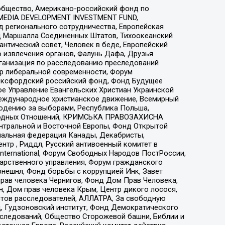
общество, Американо-российский фонд по
 MEDIA DEVELOPMENT INVESTMENT FUND,
 регионального сотрудничества, Европейская
 Маршалла Соединенных Штатов, Тихоокеанский
нтический совет, Человек в беде, Европейский
 извлечения органов, Фалунь Дафа, Друзья
рганизация по расследованию преследований
тр либеральной современности, Форум
 Оксфордский российский фонд, Фонд Будущее
е Управление Евангельских Христиан Украинской
еждународное христианское движение, Всемирный
людению за выборами, Республика Польша,
народных Отношений, КРИМСЬКА ПРАВОЗАХИСНА
ы Центральной и Восточной Европы, Фонд Открытой
иональная федерация Канады, Декабристы,
тр , Риддл, Русский антивоенный комитет в
nternational, Форум Свободных Народов ПостРоссии,
дарственного управления, Форум гражданского
рнешнл, Фонд борьбы с коррупцией Инк, Завет
прав человека Чернигов, Фонд Дом Прав Человека,
н, Дом прав человека Крым, Центр дикого лосося,
стов расследователей, АЛЛАТРА, За свободную
д, Гудзоновский институт, Фонд Демократического
сследований, Общество Сторожевой башни, Библии и