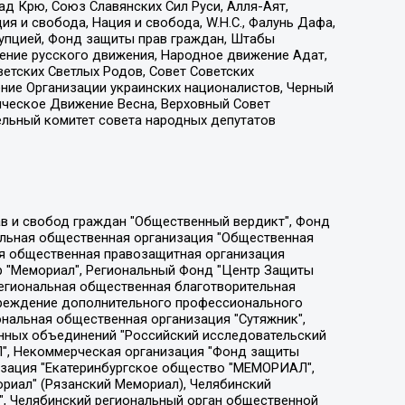
д Крю, Союз Славянских Сил Руси, Алля-Аят,
я и свобода, Нация и свобода, W.H.С., Фалунь Дафа,
рупцией, Фонд защиты прав граждан, Штабы
ение русского движения, Народное движение Адат,
етских Светлых Родов, Совет Советских
ение Организации украинских националистов, Черный
ическое Движение Весна, Верховный Совет
ельный комитет совета народных депутатов
ции социально-правовых программ "Лилит", Дальневосточное общественное движение "Маяк", Санкт-Петербургская ЛГБТ-инициативная группа "Выход", Инициативная группа ЛГБТ+ "Реверс", Алексеев Андрей Викторович, Бекбулатова Таисия Львовна, Беляев Иван Михайлович, Владыкина Елена Сергеевна, Гельман Марат Александрович, Никульшина Вероника Юрьевна, Толоконникова Надежда Андреевна, Шендерович Виктор Анатольевич, Общество с ограниченной ответственностью "Данное сообщение", Общество с ограниченной ответственностью Издательский дом "Новая глава", Айнбиндер Александра Александровна, Московский комьюнити-центр для ЛГБТ+инициатив, Благотворительный фонд развития филантропии, Deutsche Welle (Германия, Kurt-Schumacher-Strasse 3, 53113 Bonn), Борзунова Мария Михайловна, Воробьев Виктор Викторович, Голубева Анна Львовна, Константинова Алла Михайловна, Малкова Ирина Владимировна, Мурадов Мурад Абдулгалимович, Осетинская Елизавета Николаевна, Понасенков Евгений Николаевич, Ганапольский Матвей Юрьевич, Киселев Евгений Алексеевич, Борухович Ирина Григорьевна, Дремин Иван Тимофеевич, Дубровский Дмитрий Викторович, Красноярская региональная общественная организация поддержки и развития альтернативных образовательных технологий и межкультурных коммуникаций "ИНТЕРРА", Маяковская Екатерина Алексеевна, Фейгин Марк Захарович, Филимонов Андрей Викторович, Дзугкоева Регина Николаевна, Доброхотов Роман Александрович, Дудь Юрий Александрович, Елкин Сергей Владимирович, Кругликов Кирилл Игоревич, Сабунаева Мария Леонидовна, Семенов Алексей Владимирович, Шаинян Карен Багратович, Шульман Екатерина Михайловна, Асафьев Артур Валерьевич, Вахштайн Виктор Семенович, Венедиктов Алексей Алексеевич, Лушникова Екатерина Евгеньевна, Волков Леонид Михайлович, Невзоров Александр Глебович, Пархоменко Сергей Борисович, Сироткин Ярослав Николаевич, Кара-Мурза Владимир Владимирович, Баранова Наталья Владимировна, Гозман Леонид Яковлевич, Кагарлицкий Борис Юльевич, Климарев Михаил Валерьевич, Милов Владимир Станиславович, Автономная некоммерческая организация Краснодарский центр современного искусства "Типография", Моргенштерн Алишер Тагирович, Соболь Любовь Эдуардовна, Общество с ограниченной ответственностью "ЛИЗА НОРМ", Каспаров Гарри Кимович, Ходорковский Михаил Борисович, Общество с ограниченной ответственностью "Апрельские тезисы", Данилович Ирина Брониславовна, Кашин Олег Владимирович, Петров Николай Владимирович, Пивоваров Алексей Владимирович, Соколов Михаил Владимирович, Цветкова Юлия Владимировна, Чичваркин Евгений Александрович, Комитет против пыток/Команда против пыток, Общество с ограниченной ответственностью "Первый научный", Общество с ограниченной ответственностью "Вертолет и ко", Белоцерковская Вероника Борисовна, Кац Максим Евгеньевич, Лазарева Татьяна Юрьевна, Шаведдинов Руслан Табризович, Яшин Илья Валерьевич, Общество с ограниченной ответственностью "Иноагент ААВ", Алешковский Дмитрий Петрович, Альбац Евгения Марковна, Быков Дмитрий Львович, Галямина Юлия Евгеньевна, Лойко Сергей Леонидович, Мартынов Кирилл Константинович, Медведев Сергей Александрович, Крашенинников Федор Геннадиевич, Гордеева Катерина Вл