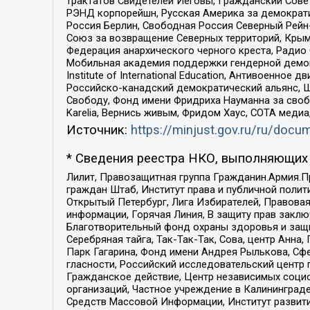
трактатов Свидетелей Иеговы, Гражданский Совет
РЭНД корпорейшн, Русская Америка за демократи
Россия Берлин, Свободная Россия Северный Рейн-В
Союз за возвращение Северных территорий, Крымско
Федерация анархического черного креста, Радио
Мобильная академия поддержки гендерной демократи
Institute of International Education, Антивоенн
Российско-канадский демократический альянс, 
Свободу, Фонд имени Фридриха Науманна за свобо
Karelia, Вернись живым, Фридом Хаус, СОТА меди
Источник:
https://minjust.gov.ru/ru/doc
* Сведения реестра НКО, выполняющих 
Лилит, Правозащитная группа Гражданин.Армия.П
граждан Штаб, Институт права и публичной поли
Открытый Петербург, Лига Избирателей, Правова
информации, Горячая Линия, В защиту прав закл
Благотворительный фонд охраны здоровья и защи
Серебряная тайга, Так-Так-Так, Сова, центр Анн
Парк Гагарина, Фонд имени Андрея Рылькова, Сф
гласности, Российский исследовательский центр 
Гражданское действие, Центр независимых соци
организаций, Частное учреждение в Калининград
Средств Массовой Информации, Институт развити