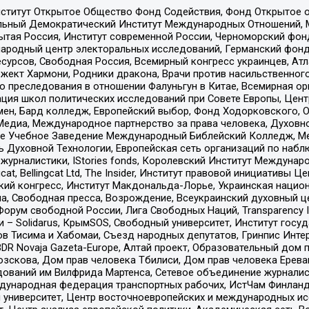
ститут Открытое Общество Фонд Содействия, Фонд Открытое 
альный Демократический Институт Международных Отношений,
тая Россия, Институт современной России, Черноморский фонд
родный центр электоральных исследований, Германский фонд
рсов, Свободная Россия, Всемирный конгресс украинцев, Атла
ект Хармони, Родники дракона, Врачи против насильственного
ию преследования в отношении Фалуньгун в Китае, Всемирная о
ация школ политических исследований при Совете Европы, Цен
мен, Бард колледж, Европейский выбор, Фонд Ходорковского,
едиа, Международное партнерство за права человека, Духовно
ое Учебное Заведение Международный Библейский Колледж, М
ь Духовной Технологии, Европейская сеть организаций по наб
урналистики, IStories fonds, Королевский Институт Между
gcat, Bellingcat Ltd, The Insider, Институт правовой инициатив
инский конгресс, Институт Макдональда-Лорье, Украинская нац
, Свободная пресса, Возрождение, Всеукраинский духовный цен
орум свободной России, Лига Свободных Наций, Transparеncy I
– Solidarus, КрымSOS, Свободный университет, Институт госу
в Тисима и Хабомаи, Съезд народных депутатов, Гринпис Инте
DR Novaja Gazeta-Europe, Алтай проект, Образовательный дом 
зскова, Дом прав человека Тбилиси, Дом прав человека Ерева
едований им Вилфрида Мартенса, Сетевое объединение журнали
Международная федерация транспортных рабочих, ИстЧам Финлан
й университет, Центр восточноевропейских и международных и