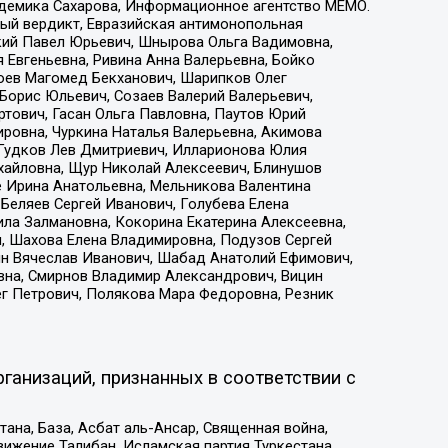
адемика Сахарова, Информационное агентство МЕМО.
ый вердикт, Евразийская антимонопольная
кий Павел Юрьевич, Шнырова Ольга Вадимовна,
 Евгеньевна, Ривина Анна Валерьевна, Бойко
хоев Магомед Бекханович, Шарипков Олег
Борис Юльевич, Созаев Валерий Валерьевич,
тович, Гасан Ольга Павловна, Паутов Юрий
ровна, Чуркина Наталья Валерьевна, Акимова
 Гудков Лев Дмитриевич, Илларионова Юлия
ихайловна, Щур Николай Алексеевич, Блинушов
е Ирина Анатольевна, Мельникова Валентина
Беляев Сергей Иванович, Голубева Елена
ила Залмановна, Кокорина Екатерина Алексеевна,
, Шахова Елена Владимировна, Подузов Сергей
ин Вячеслав Иванович, Шабад Анатолий Ефимович,
вна, Смирнов Владимир Александрович, Вицин
ег Петрович, Полякова Мара Федоровна, Резник
ганизаций, признанных в соответствии с
на, База, Асбат аль-Ансар, Священная война,
ижение Талибан, Исламская партия Туркестана,