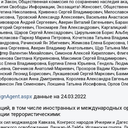
 и Закон, Общественная комиссия по сохранению наследия ак
звития Свободы Информации, Экозащита!-Женсовет, Общественн
Регина Николаевна, Кривенко Сергей Владимирович, Милославс
совна, Туровский Александр Алексеевич, Васильева Анастасия
Пивоваров Андрей Сергеевич, Аверин Виталий Евгеньевич, Бара
горий Сергеевич, Пономарев Лев Александрович, Каргалицкий 
ньевна, Щаров Сергей Алексадрович, Цирульников Борис Альбер
ислакова-Паркер Марина Петровна, Кочеткова Татьяна Владими
сандровна, Рачинский Ян Збигневич, Жемкова Елена Борисовна,
лана Сергеевна, Аверин Владимир Анатольевич, Щур Татьяна М
фтер Валентин Михайлович, Симонов Алексей Кириллович, Флиг
женова Светлана Куприяновна, Максимов Сергей Владимирович, 
кс Елена Владимировна, Буртина Елена Юрьевна, Гендель Людм
евна, Свечников Анатолий Мариевич, Прохоров Вадим Юрьевич
инский Леонид Борисович, Лукашевский Сергей Маркович, Бахм
Добровольская Анна Дмитриевна, Королева Александра Евгенье
евинсон Лев Семенович, Локшина Татьяна Иосифовна, Орлов Ол
ignAgent.aspx
данные на
24.03.2022
ций, в том числе иностранных и международных ор
ции террористическими:
ил моджахедов Кавказа, Конгресс народов Ичкерии и Дагеста
ламского освобождения, Лашкар-И-Тайба, Исламская группа, Дв