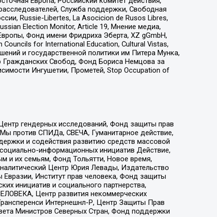
сточная Европа, Российский комитет действия,
-расследователей, Служба поддержки, Свободная
 Russie-Libertes, La Asocicion de Rusos Libres,
an Election Monitor, Article 19, Мнение медиа,
Европы, Фонд имени Фридриха Эберта, XZ gGmbH,
ls for International Education, Cultural Vistas,
ошений и государственной политики им Питера Мунка,
 Гражданских Свобод, Фонд Бориса Немцова за
имости Ингушетии, Прометей, Stop Occupation of
 Центр гендерных исследований, Фонд защиты прав
 Мы против СПИДа, СВЕЧА, Гуманитарное действие,
ддержки и содействия развитию средств массовой
р социально-информационных инициатив Действие,
 и их семьям, Фонд Тольятти, Новое время,
, Аналитический Центр Юрия Левады, Издательство
 Евразии, Институт прав человека, Фонд защиты
ких инициатив и социального партнерства,
ЕЛОВЕКА, Центр развития некоммерческих
 Трансперенси Интернешнл-Р, Центр Защиты Прав
овета Министров Северных Стран, Фонд поддержки