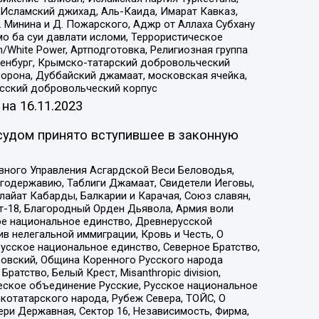
Исламский джихад, Аль-Каида, Имарат Кавказ,
 Минина и Д. Пожарского, Аджр от Аллаха Субхану
о ба суи давлати исломи, Террористическое
/White Power, Артподготовка, Религиозная группа
Оренбург, Крымско-татарский добровольческий
орона, Дуббайский джамаат, московская ячейка,
усский добровольческий корпус
 на
16.11.2023
судом принято вступившее в законную
вного Управления Асгардской Веси Беловодья,
годержавию, Таблиги Джамаат, Свидетели Иеговы,
айат Кабарды, Балкарии и Карачая, Союз славян,
т-18, Благородный Орден Дьявола, Армия воли
ое национальное единство, Древнерусской
 нелегальной иммиграции, Кровь и Честь, О
усское национальное единство, Северное Братство,
ровский, Община Коренного Русского народа
атство, Белый Крест, Misanthropic division,
еское объединение Русские, Русское национальное
котатарского народа, Рубеж Севера, ТОЙС, О
ри Державная, Сектор 16, Независимость, Фирма,