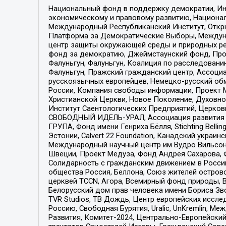
Национальный фонд в поддержку демократии, Ин
экономическому и правовому развитию, Национ
Международный Республиканский Институт, Откры
Платформа за Демократические Выборы, Междуна
центр защиты окружающей среды и природных ресу
фонд за демократию, Джеймстаунский фонд, Прож
Фалуньгун, Фалуньгун, Коалиция по расследован
Фалуньгун, Пражский гражданский центр, Ассоци
русскоязычных европейцев, Немецко-русский об
России, Компания свободы информации, Проект М
Христианской Церкви, Новое Поколение, Духовн
Институт Саентологических Предприятий, Церков
СВОБОДНЫЙ ИДЕЛЬ-УРАЛ, Ассоциация развития ж
ГРУПА, Фонд имени Генриха Бёлля, Stichting Bellin
Эстонии, Calvert 22 Foundation, Канадский укра
Международный научный центр им Вудро Вильсона
Швеции, Проект Медуза, Фонд Андрея Сахарова, Ф
Солидарность с гражданским движением в России 
общества Россия, Беллона, Союз жителей острово
церквей TCCN, Агора, Всемирный фонд природы, B
Белорусский дом прав человека имени Бориса Зво
TVR Studios, ТВ Дождь, Центр европейских иссл
Россию, Свободная Бурятия, Uralic, UnKremlin, 
Развития, Комитет-2024, Центрально-Европейски