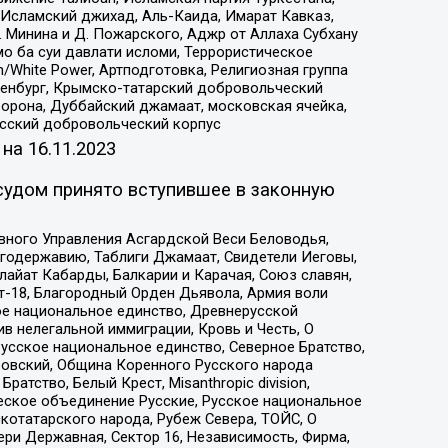
Исламский джихад, Аль-Каида, Имарат Кавказ,
 Минина и Д. Пожарского, Аджр от Аллаха Субхану
о ба суи давлати исломи, Террористическое
/White Power, Артподготовка, Религиозная группа
Оренбург, Крымско-татарский добровольческий
орона, Дуббайский джамаат, московская ячейка,
усский добровольческий корпус
 на
16.11.2023
судом принято вступившее в законную
вного Управления Асгардской Веси Беловодья,
годержавию, Таблиги Джамаат, Свидетели Иеговы,
айат Кабарды, Балкарии и Карачая, Союз славян,
т-18, Благородный Орден Дьявола, Армия воли
ое национальное единство, Древнерусской
 нелегальной иммиграции, Кровь и Честь, О
усское национальное единство, Северное Братство,
ровский, Община Коренного Русского народа
атство, Белый Крест, Misanthropic division,
еское объединение Русские, Русское национальное
котатарского народа, Рубеж Севера, ТОЙС, О
ри Державная, Сектор 16, Независимость, Фирма,