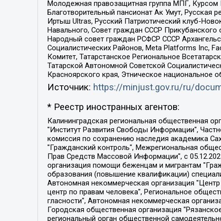
Молодежная правозащитная группа МПГ, Курсом П
Благотворительный пансионат Ак Умут, Русская ре
Иртыш Ultras, Русский Патриотический клуб-Нов
Навального, Совет граждан СССР Прикубанского 
Народный совет граждан РСФСР СССР Архангельск
Социалистических Районов, Meta Platforms Inc, 
Комитет, Татарстанское Региональное Всетатар
Татарской Автономной Советской Социалистическ
Красноярского края, Этническое национальное о
Источник:
https://minjust.gov.ru/ru/doc
* Реестр иностранных агентов:
Калининградская региональная общественная организация "Экозащита!-Женсовет", Фонд содействия защите прав и свобод граждан "Общественный вердикт", Фонд "Институт Развития Свободы Информации", Частное учреждение "Информационное агентство МЕМО. РУ", Региональная общественная организация "Общественная комиссия по сохранению наследия академика Сахарова", Фонд поддержки свободы прессы, Санкт-Петербургская общественная правозащитная организация "Гражданский контроль", Межрегиональная общественная организация "Информационно-просветительский центр "Мемориал", Региональный Фонд "Центр Защиты Прав Средств Массовой Информации", с 05.12.2023 Фонд "Центр Защиты Прав Средств массовой информации", Региональная общественная благотворительная организация помощи беженцам и мигрантам "Гражданское содействие", Негосударственное образовательное учреждение дополнительного профессионального образования (повышение квалификации) специалистов "АКАДЕМИЯ ПО ПРАВАМ ЧЕЛОВЕКА", Свердловская региональная общественная организация "Сутяжник", Автономная некоммерческая организация "Центр независимых социологических исследований", Союз общественных объединений "Российский исследовательский центр по правам человека", Региональное общественное учреждение научно-информационный центр "МЕМОРИАЛ", Некоммерческая организация "Фонд защиты гласности", Автономная некоммерческая организация "Институт прав человека", Городская общественная организация "Екатеринбургское общество "МЕМОРИАЛ", Городская общественная организация "Рязанское историко-просветительское и правозащитное общество "Мемориал" (Рязанский Мемориал), Челябинский региональный орган общественной самодеятельности – женское общественное объединение "Женщины Евразии", Челябинский региональный орган общественной самодеятельности "Уральская правозащитная группа", Фонд содействия защите здоровья и социальной справедливости имени Андрея Рылькова, Автономная Некоммерческая Организация "Аналитический Центр Юрия Левады", Автономная некоммерческая организация социальной поддержки населения "Проект Апрель", Региональная общественная организация помощи женщинам и детям, находящимся в кризисной ситуации "Информационно-методический центр "Анна", Фонд содействия развитию массовых коммуникаций и правовому просвещению "Так-так-Так", Фонд содействия устойчивому развитию "Серебряная тайга", Свердловский региональный общественный фонд социальных проектов "Новое время", "Idel.Реалии", Кавказ.Реалии, Крым.Реалии, Телеканал Настоящее Время, Татаро-башкирская служба Радио Свобода (Azatliq Radiosi), Радио Свободная Европа/Радио Свобода (PCE/PC), "Сибирь.Реалии", "Фактограф", Благотворительный фонд помощи осужденным и их семьям, Автономная некоммерческая организация "Институт глобализации и социальных движений", Фонд "В защиту прав заключенных", Частное учреждение "Центр поддержки и содействия развитию средств массовой информации", Пензенский региональный общественный благотворительный фонд "Гражданский союз", "Север.Реалии", Некоммерческая организация Фонд "Правовая инициатива", 