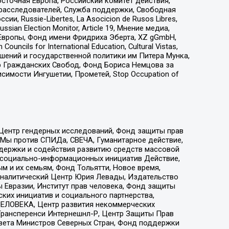
сточная Европа, Российский комитет действия,
-расследователей, Служба поддержки, Свободная
 Russie-Libertes, La Asocicion de Rusos Libres,
an Election Monitor, Article 19, Мнение медиа,
Европы, Фонд имени Фридриха Эберта, XZ gGmbH,
ls for International Education, Cultural Vistas,
ошений и государственной политики им Питера Мунка,
 Гражданских Свобод, Фонд Бориса Немцова за
имости Ингушетии, Прометей, Stop Occupation of
 Центр гендерных исследований, Фонд защиты прав
 Мы против СПИДа, СВЕЧА, Гуманитарное действие,
ддержки и содействия развитию средств массовой
р социально-информационных инициатив Действие,
 и их семьям, Фонд Тольятти, Новое время,
, Аналитический Центр Юрия Левады, Издательство
 Евразии, Институт прав человека, Фонд защиты
ких инициатив и социального партнерства,
ЕЛОВЕКА, Центр развития некоммерческих
 Трансперенси Интернешнл-Р, Центр Защиты Прав
овета Министров Северных Стран, Фонд поддержки