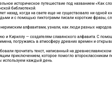
тельное историческое путешествие под названием «Как сл
нской библиотекой.
т назад, когда на свете еще не существовало ни одной кн
дьми и с помощью пиктограмм писали короткие фразы, сл
неримским алфавитами, узнали, как люди разных народов
ю и Кириллу — создателям славянского алфавита. С помо
имена, погружаясь в атмосферу древних времен и открыва
бовали прочитать текст, написанный на древнеславянском
оящим приключением, которое помогло второклассникам по
ы используем каждый день.