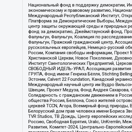
Национальный фонд в поддержку демократии, Ин
экономическому и правовому развитию, Национ
Международный Республиканский Институт, Откры
Платформа за Демократические Выборы, Междуна
центр защиты окружающей среды и природных ресу
фонд за демократию, Джеймстаунский фонд, Прож
Фалуньгун, Фалуньгун, Коалиция по расследован
Фалуньгун, Пражский гражданский центр, Ассоци
русскоязычных европейцев, Немецко-русский об
России, Компания свободы информации, Проект М
Христианской Церкви, Новое Поколение, Духовн
Институт Саентологических Предприятий, Церков
СВОБОДНЫЙ ИДЕЛЬ-УРАЛ, Ассоциация развития ж
ГРУПА, Фонд имени Генриха Бёлля, Stichting Bellin
Эстонии, Calvert 22 Foundation, Канадский укра
Международный научный центр им Вудро Вильсона
Швеции, Проект Медуза, Фонд Андрея Сахарова, Ф
Солидарность с гражданским движением в России 
общества Россия, Беллона, Союз жителей острово
церквей TCCN, Агора, Всемирный фонд природы, B
Белорусский дом прав человека имени Бориса Зво
TVR Studios, ТВ Дождь, Центр европейских иссл
Россию, Свободная Бурятия, Uralic, UnKremlin, 
Развития, Комитет-2024, Центрально-Европейски