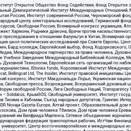
ститут Открытое Общество Фонд Содействия, Фонд Открытое 
альный Демократический Институт Международных Отношений,
тая Россия, Институт современной России, Черноморский фонд
родный центр электоральных исследований, Германский фонд
рсов, Свободная Россия, Всемирный конгресс украинцев, Атла
ект Хармони, Родники дракона, Врачи против насильственного
ию преследования в отношении Фалуньгун в Китае, Всемирная о
ация школ политических исследований при Совете Европы, Цен
мен, Бард колледж, Европейский выбор, Фонд Ходорковского,
едиа, Международное партнерство за права человека, Духовно
ое Учебное Заведение Международный Библейский Колледж, М
ь Духовной Технологии, Европейская сеть организаций по наб
урналистики, IStories fonds, Королевский Институт Между
gcat, Bellingcat Ltd, The Insider, Институт правовой инициатив
инский конгресс, Институт Макдональда-Лорье, Украинская нац
, Свободная пресса, Возрождение, Всеукраинский духовный цен
орум свободной России, Лига Свободных Наций, Transparеncy I
– Solidarus, КрымSOS, Свободный университет, Институт госу
в Тисима и Хабомаи, Съезд народных депутатов, Гринпис Инте
DR Novaja Gazeta-Europe, Алтай проект, Образовательный дом 
зскова, Дом прав человека Тбилиси, Дом прав человека Ерева
едований им Вилфрида Мартенса, Сетевое объединение журнали
Международная федерация транспортных рабочих, ИстЧам Финлан
й университет, Центр восточноевропейских и международных и