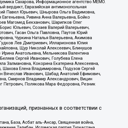
адемика Сахарова, Информационное агентство МЕМО.
ый вердикт, Евразийская антимонопольная
кий Павел Юрьевич, Шнырова Ольга Вадимовна,
 Евгеньевна, Ривина Анна Валерьевна, Бойко
хоев Магомед Бекханович, Шарипков Олег
Борис Юльевич, Созаев Валерий Валерьевич,
тович, Гасан Ольга Павловна, Паутов Юрий
ровна, Чуркина Наталья Валерьевна, Акимова
 Гудков Лев Дмитриевич, Илларионова Юлия
ихайловна, Щур Николай Алексеевич, Блинушов
е Ирина Анатольевна, Мельникова Валентина
Беляев Сергей Иванович, Голубева Елена
ила Залмановна, Кокорина Екатерина Алексеевна,
, Шахова Елена Владимировна, Подузов Сергей
ин Вячеслав Иванович, Шабад Анатолий Ефимович,
вна, Смирнов Владимир Александрович, Вицин
ег Петрович, Полякова Мара Федоровна, Резник
ганизаций, признанных в соответствии с
на, База, Асбат аль-Ансар, Священная война,
ижение Талибан, Исламская партия Туркестана,