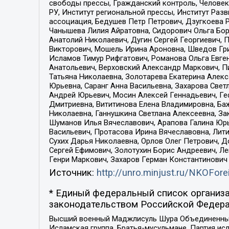
свободы прессы, Гражданский контроль, Человек
РУ, Институт региональной прессы, Институт Ра
ассоциация, Бедушев Петр Петрович, Дзугкоева 
Чанышева Лилия Айратовна, Сидорович Ольга Бори
Анатолий Николаевич, Дугин Сергей Георгиевич, 
Викторович, Мошель Ирина Ароновна, Шведов Гри
Исламов Тимур Рифгатович, Романова Ольга Евге
Анатольевич, Верховский Александр Маркович, П
Татьяна Николаевна, Золотарева Екатерина Алек
Юрьевна, Саранг Анна Васильевна, Захарова Свет
Андрей Юрьевич, Мосин Алексей Геннадьевич, Ге
Дмитриевна, Вититинова Елена Владимировна, Ба
Николаевна, Ганнушкина Светлана Алексеевна, За
Шуманов Илья Вячеславович, Арапова Галина Юрь
Васильевич, Протасова Ирина Вячеславовна, Лит
Сухих Дарья Николаевна, Орлов Олег Петрович, 
Сергей Ефимович, Золотухин Борис Андреевич, Л
Генри Маркович, Захаров Герман Константинович
Источник:
http://unro.minjust.ru/NKOFore
* Единый федеральный список организа
законодательством Российской Федера
Высший военный Маджлисуль Шура Объединенных с
Исламская группа, Братья-мусульмане, Партия ис