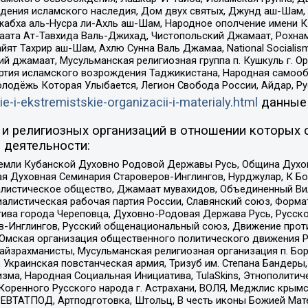
ения исламского наследия, Дом двух святых, Джунд аш-Шам, 
жабха аль-Нусра ли-Ахль аш-Шам, Народное ополчение имени К.
ата Ат-Тавхида Валь-Джихад, Чистопольский Джамаат, Рохнам
ят Тахрир аш-Шам, Ахлю Сунна Валь Джамаа, National Socialism
ий джамаат, Мусульманская религиозная группа п. Кушкуль г. 
ртия исламского возрождения Таджикистана, Народная самооб
олодёжь Которая Улыбается, Легион Свобода России, Айдар, Р
ie-i-ekstremistskie-organizacii-i-materialy.html
данные
и религиозных организаций в отношении которых 
 деятельности:
земли Кубанской Духовно Родовой Державы Русь, Община Духо
 Духовная Семинария Староверов-Инглингов, Нурджулар, К Бо
листическое общество, Джамаат мувахидов, Объединенный Вил
иалистическая рабочая партия России, Славянский союз, Форма
ива города Череповца, Духовно-Родовая Держава Русь, Русск
-Инглингов, Русский общенациональный союз, Движение против
 Омская организация общественного политического движения Р
йзрахманисты, Мусульманская религиозная организация п. Бо
краинская повстанческая армия, Тризуб им. Степана Бандеры, Бр
зма, Народная Социальная Инициатива, TulaSkins, Этнополитич
оренного Русского народа г. Астрахани, ВОЛЯ, Меджлис крымс
РЕВТАТПОД, Артподготовка, Штольц, В честь иконы Божией Мате