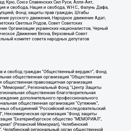
д Крю, Союз Славянских Сил Руси, Алля-Аят,
я и свобода, Нация и свобода, W.H.С., Фалунь Дафа,
рупцией, Фонд защиты прав граждан, Штабы
ение русского движения, Народное движение Адат,
етских Светлых Родов, Совет Советских
ение Организации украинских националистов, Черный
ическое Движение Весна, Верховный Совет
ельный комитет совета народных депутатов
ции социально-правовых программ "Лилит", Дальневосточное общественное движение "Маяк", Санкт-Петербургская ЛГБТ-инициативная группа "Выход", Инициативная группа ЛГБТ+ "Реверс", Алексеев Андрей Викторович, Бекбулатова Таисия Львовна, Беляев Иван Михайлович, Владыкина Елена Сергеевна, Гельман Марат Александрович, Никульшина Вероника Юрьевна, Толоконникова Надежда Андреевна, Шендерович Виктор Анатольевич, Общество с ограниченной ответственностью "Данное сообщение", Общество с ограниченной ответственностью Издательский дом "Новая глава", Айнбиндер Александра Александровна, Московский комьюнити-центр для ЛГБТ+инициатив, Благотворительный фонд развития филантропии, Deutsche Welle (Германия, Kurt-Schumacher-Strasse 3, 53113 Bonn), Борзунова Мария Михайловна, Воробьев Виктор Викторович, Голубева Анна Львовна, Константинова Алла Михайловна, Малкова Ирина Владимировна, Мурадов Мурад Абдулгалимович, Осетинская Елизавета Николаевна, Понасенков Евгений Николаевич, Ганапольский Матвей Юрьевич, Киселев Евгений Алексеевич, Борухович Ирина Григорьевна, Дремин Иван Тимофеевич, Дубровский Дмитрий Викторович, Красноярская региональная общественная организация поддержки и развития альтернативных образовательных технологий и межкультурных коммуникаций "ИНТЕРРА", Маяковская Екатерина Алексеевна, Фейгин Марк Захарович, Филимонов Андрей Викторович, Дзугкоева Регина Николаевна, Доброхотов Роман Александрович, Дудь Юрий Александрович, Елкин Сергей Владимирович, Кругликов Кирилл Игоревич, Сабунаева Мария Леонидовна, Семенов Алексей Владимирович, Шаинян Карен Багратович, Шульман Екатерина Михайловна, Асафьев Артур Валерьевич, Вахштайн Виктор Семенович, Венедиктов Алексей Алексеевич, Лушникова Екатерина Евгеньевна, Волков Леонид Михайлович, Невзоров Александр Глебович, Пархоменко Сергей Борисович, Сироткин Ярослав Николаевич, Кара-Мурза Владимир Владимирович, Баранова Наталья Владимировна, Гозман Леонид Яковлевич, Кагарлицкий Борис Юльевич, Климарев Михаил Валерьевич, Милов Владимир Станиславович, Автономная некоммерческая организация Краснодарский центр современного искусства "Типография", Моргенштерн Алишер Тагирович, Соболь Любовь Эдуардовна, Общество с ограниченной ответственностью "ЛИЗА НОРМ", Каспаров Гарри Кимович, Ходорковский Михаил Борисович, Общество с ограниченной ответственностью "Апрельские тезисы", Данилович Ирина Брониславовна, Кашин Олег Владимирович, Петров Николай Владимирович, Пивоваров Алексей Владимирович, Соколов Михаил Владимирович, Цветкова Юлия Владимировна, Чичваркин Евгений Александрович, Комитет против пыток/Команда против пыток, Общество с ограниченной ответственностью "Первый научный", Общество с ограниченной ответственностью "Вертолет и ко", Белоцерковская Вероника Борисовна, Кац Максим Евгеньевич, Лазарева Татьяна Юрьевна, Шаведдинов Руслан Табризович, Яшин Илья Валерьевич, Общество с ограниченной ответственностью "Иноагент ААВ", Алешковский Дмитрий Петрович, Альбац Евгения Марковна, Быков Дмитрий Львович, Галямина Юлия Евгеньевна, Лойко Сергей Леонидович, Мартынов Кирилл Константинович, Медведев Сергей Александрович, Крашенинников Федор Геннадиевич, Гордеева Катерина Вл