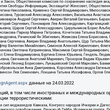
 и Закон, Общественная комиссия по сохранению наследия ак
звития Свободы Информации, Экозащита!-Женсовет, Общественн
Регина Николаевна, Кривенко Сергей Владимирович, Милославс
совна, Туровский Александр Алексеевич, Васильева Анастасия
Пивоваров Андрей Сергеевич, Аверин Виталий Евгеньевич, Бара
горий Сергеевич, Пономарев Лев Александрович, Каргалицкий 
ньевна, Щаров Сергей Алексадрович, Цирульников Борис Альбер
ислакова-Паркер Марина Петровна, Кочеткова Татьяна Владими
сандровна, Рачинский Ян Збигневич, Жемкова Елена Борисовна,
лана Сергеевна, Аверин Владимир Анатольевич, Щур Татьяна М
фтер Валентин Михайлович, Симонов Алексей Кириллович, Флиг
женова Светлана Куприяновна, Максимов Сергей Владимирович, 
кс Елена Владимировна, Буртина Елена Юрьевна, Гендель Людм
евна, Свечников Анатолий Мариевич, Прохоров Вадим Юрьевич
инский Леонид Борисович, Лукашевский Сергей Маркович, Бахм
Добровольская Анна Дмитриевна, Королева Александра Евгенье
евинсон Лев Семенович, Локшина Татьяна Иосифовна, Орлов Ол
ignAgent.aspx
данные на
24.03.2022
ций, в том числе иностранных и международных ор
ции террористическими:
ил моджахедов Кавказа, Конгресс народов Ичкерии и Дагеста
ламского освобождения, Лашкар-И-Тайба, Исламская группа, Дв