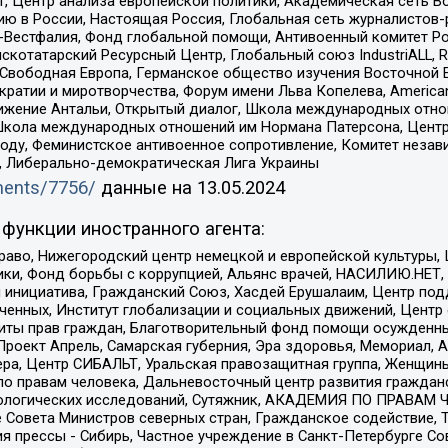
, Центр анализа европейской политики, Академическая сеть Во
ю в России, Настоящая Россия, Глобальная сеть журналистов
естфалия, Фонд глобальной помощи, Антивоенный комитет России,
татарский Ресурсный Центр, Глобальный союз IndustriALL, Russi
 Свободная Европа, Германское общество изучения Восточной 
и и миротворчества, Форум имени Льва Копелева, American Counci
ое движение Антальи, Открытый диалог, Школа международных отн
Школа международных отношений им Нормана Патерсона, Центр
ду, Феминистское антивоенное сопротивление, Комитет независ
а, Либерально-демократическая Лига Украины
uments/7756/
данные на
13.05.2024
функции иностранного агента:
раво, Нижегородский центр немецкой и европейской культуры,
тики, Фонд борьбы с коррупцией, Альянс врачей, НАСИЛИЮ.НЕТ,
я инициатива, Гражданский Союз, Хасдей Ерушалаим, Центр по
юченных, Институт глобализации и социальных движений, Цент
ты прав граждан, Благотворительный фонд помощи осужденным
а, Проект Апрель, Самарская губерния, Эра здоровья, Мемориал
ера, Центр СИБАЛЬТ, Уральская правозащитная группа, Женщины
по правам человека, Дальневосточный центр развития гражданс
ологических исследований, Сутяжник, АКАДЕМИЯ ПО ПРАВАМ Ч
е Совета Министров северных стран, Гражданское содействие,
я прессы - Сибирь, Частное учреждение в Санкт-Петербурге С