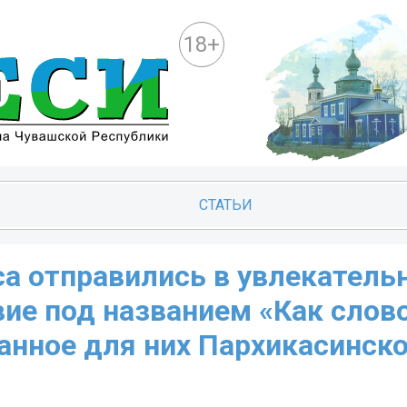
18+
СТАТЬИ
са отправились в увлекатель
ие под названием «Как слов
анное для них Пархикасинской