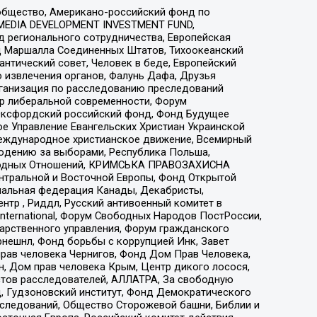
общество, Американо-российский фонд по
 MEDIA DEVELOPMENT INVESTMENT FUND,
 регионального сотрудничества, Европейская
 Маршалла Соединенных Штатов, Тихоокеанский
нтический совет, Человек в беде, Европейский
 извлечения органов, Фалунь Дафа, Друзья
рганизация по расследованию преследований
тр либеральной современности, Форум
 Оксфордский российский фонд, Фонд Будущее
е Управление Евангельских Христиан Украинской
еждународное христианское движение, Всемирный
людению за выборами, Республика Польша,
народных Отношений, КРИМСЬКА ПРАВОЗАХИСНА
ы Центральной и Восточной Европы, Фонд Открытой
иональная федерация Канады, Декабристы,
тр , Риддл, Русский антивоенный комитет в
nternational, Форум Свободных Народов ПостРоссии,
дарственного управления, Форум гражданского
рнешнл, Фонд борьбы с коррупцией Инк, Завет
прав человека Чернигов, Фонд Дом Прав Человека,
н, Дом прав человека Крым, Центр дикого лосося,
стов расследователей, АЛЛАТРА, За свободную
д, Гудзоновский институт, Фонд Демократического
сследований, Общество Сторожевой башни, Библии и