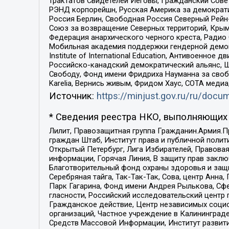
трактатов Свидетелей Иеговы, Гражданский Совет
РЭНД корпорейшн, Русская Америка за демократи
Россия Берлин, Свободная Россия Северный Рейн-В
Союз за возвращение Северных территорий, Крымско
Федерация анархического черного креста, Радио
Мобильная академия поддержки гендерной демократи
Institute of International Education, Антивоенн
Российско-канадский демократический альянс, 
Свободу, Фонд имени Фридриха Науманна за свобо
Karelia, Вернись живым, Фридом Хаус, СОТА меди
Источник:
https://minjust.gov.ru/ru/doc
* Сведения реестра НКО, выполняющих 
Лилит, Правозащитная группа Гражданин.Армия.П
граждан Штаб, Институт права и публичной поли
Открытый Петербург, Лига Избирателей, Правова
информации, Горячая Линия, В защиту прав закл
Благотворительный фонд охраны здоровья и защи
Серебряная тайга, Так-Так-Так, Сова, центр Анн
Парк Гагарина, Фонд имени Андрея Рылькова, Сф
гласности, Российский исследовательский центр 
Гражданское действие, Центр независимых соци
организаций, Частное учреждение в Калининград
Средств Массовой Информации, Институт развити