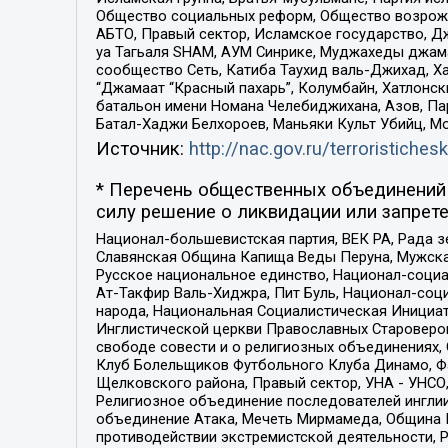
Общество социальных реформ, Общество возрожд
АБТО, Правый сектор, Исламское государство, Д
уа Тагьаля SHAM, АУМ Синрике, Муджахеды джама
сообщество Сеть, Катиба Таухид валь-Джихад, Хай
“Джамаат “Красный пахарь”, Колумбайн, Хатлонск
батальон имени Номана Челебиджихана, Азов, Па
Батал-Хаджи Белхороев, Маньяки Культ Убийц, М
Источник:
http://nac.gov.ru/terroristichesk
* Перечень общественных объединений 
силу решение о ликвидации или запрете
Национал-большевистская партия, ВЕК РА, Рада 
Славянская Община Капища Веды Перуна, Мужская
Русское национальное единство, Национал-социа
Ат-Такфир Валь-Хиджра, Пит Буль, Национал-соц
народа, Национальная Социалистическая Инициат
Инглистической церкви Православных Староверов
свободе совести и о религиозных объединениях,
Клуб Болельщиков Футбольного Клуба Динамо, Фа
Щелковского района, Правый сектор, УНА - УНСО, У
Религиозное объединение последователей инглии
объединение Атака, Мечеть Мирмамеда, Община К
противодействии экстремистской деятельности, 