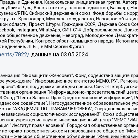
равды и Единения, Каракольская инициативная группа, Автогра
спублика Русь, Арестантское уголовное единство, Башкорт, Наци
окузнецк/РПК, Сибирский державный союз, Фонд борьбы с кор
округа г. Краснодара, Мужское государство, Народное объедин
ой области, Проект Штурм, Граждане СССР, Держава Союз Сов
Facebook, Instagram, WhatsApp, СИЧ-С14, Добровольческое Движ
ское общественное движение, Невоград, Молодежное Демократ
ой Республики, Конгресс ойрат-калмыцкого народа, Исполнит
бъединение, ЛГБТ, Я.МЫ Сергей Фургал
uments/7822/
данные на
03.05.2024
Общество с ограниченной ответственностью "Радио Свободная Европа/Радио Свобода", Чешское информационное агентство "MEDIUM-ORIENT", Красноярская региональная общественная организация "Мы против СПИДа", Камалягин Денис Николаевич, Маркелов Сергей Евгеньевич, Пономарев Лев Александрович, Савицкая Людмила Алексеевна, Автономная некоммерческая организация "Центр по работе с проблемой насилия "НАСИЛИЮ.НЕТ", Межрегиональный профессиональный союз работников здравоохранения "Альянс врачей", Юридическое лицо, зарегистрированное в Латвийской Республике, SIA "Medusa Project" (регистрационный номер 40103797863, дата регистрации 10.06.2014), Некоммерческая организация "Фонд по борьбе с коррупцией", Автономная некоммерческая организация "Институт права и публичной политики", Баданин Роман Сергеевич, Гликин Максим Александрович, Железнова Мария Михайловна, Лукьянова Юлия Сергеевна, Маетная Елизавета Витальевна, Маняхин Петр Борисович, Чуракова Ольга Владимировна, Ярош Юлия Петровна, Юридическое лицо "The Insider SIA", зарегистрированное в Риге, Латвийская Республика (дата регистрации 26.06.2015), являющееся администратором доменного имени интернет-издания "The Insider SIA", https://theins.ru, Постернак Алексей Евгеньевич, Рубин Михаил Аркадьевич, Анин Роман Александрович, Юридическое лицо Istories fonds, зарегистрированное в Латвийской Республике (регистрационный номер 50008295751, дата регистрации 24.02.2020), Великовский Дмитрий Александрович, Долинина Ирина Николаевна, Мароховская Алеся Алексеевна, Шлейнов Роман Юрьевич, Шмагун Олеся Валентиновна, Общество с ограниченной ответственностью "Альтаир 2021", Общество с ограниченной ответственностью "Вега 2021", Общество с ограниченной ответственностью "Главный редактор 2021", Общество с ограниченной ответственностью "Ромашки монолит", Важенков Артем Валерьевич, Ивановская областная общественная организация "Центр гендерных исследований", Гурман Юрий Альбертович, Медиапроект "ОВД-Инфо", Егоров Владимир Владимирович, Жилинский Владимир Александрович, Общество с ограниченной ответственностью "ЗП", Иванова София Юрьевна, Карезина Инна Павловна, Кильтау Екатерина Викторовна, Петров Алексей Викторович, Пискунов Сергей Евгеньевич, Смирнов Сергей Сергеевич, Тихонов Михаил Сергеевич, Общество с ограниченной ответственностью "ЖУРНАЛИСТ-ИНОСТРАННЫЙ АГЕНТ", Арапова Галина Юрьевна, Вольтская Татьяна Анатольевна, Американская компания "Mason G.E.S. Anonymous Foundation" (США), являющаяся владельцем интернет-издания https://mnews.world/, Компания "Stichting Bellingcat", зарегистрированная в Нидерландах (дата регистрации 11.07.2018), Захаров Андрей Вячеславович, Клепиковская Екатерина Дмитриевна, Общество с ограниченной ответственностью "МЕМО", Перл Роман Александрович, Симонов Евгений Алексеевич, Соловьева Елена Анатольевна, Сотников Даниил Владимирович, Сурначева Елизавета Дмитриевна, Автономная некоммерческая организация по защите прав человека и информированию населения "Якутия – Наше Мнение", Общество с ограниченной ответственностью "Москоу диджитал медиа", с 26.01.2023 Общество с ограниченной ответственностью "Чайка Белые сады", Ветошкина Валерия Валерьевна, Заговора Максим Александрович, Межрегиональное общественное движение "Российская ЛГБТ - сеть", Оленичев Максим Владимирович, Павлов Иван Юрьевич, Скворцова Елена Сергеевна, Общество с ограниченной ответственностью "Как бы инагент", Кочетков Игорь Викторович, Общество с ограниченной ответственностью "Честные выборы", Еланчик Олег Александрович, Общество с ограниченной ответственностью "Нобелевский призыв", Гималова Регина Эмилевна, Григорьев Андрей Валерьевич, Григорьева Алина Александровна, Ассоциация по содействию защите прав призывников, альтернативнослужащих и военнослужащих "Правозащитная группа "Гражданин.Армия.Право", Хисамова Регина Фаритовна, Автономная некоммерческая организация по реализа