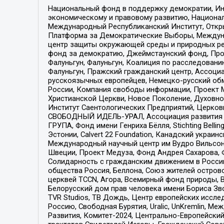
Национальный фонд в поддержку демократии, Ин
экономическому и правовому развитию, Национ
Международный Республиканский Институт, Откры
Платформа за Демократические Выборы, Междуна
центр защиты окружающей среды и природных ресу
фонд за демократию, Джеймстаунский фонд, Прож
Фалуньгун, Фалуньгун, Коалиция по расследован
Фалуньгун, Пражский гражданский центр, Ассоци
русскоязычных европейцев, Немецко-русский об
России, Компания свободы информации, Проект М
Христианской Церкви, Новое Поколение, Духовн
Институт Саентологических Предприятий, Церков
СВОБОДНЫЙ ИДЕЛЬ-УРАЛ, Ассоциация развития ж
ГРУПА, Фонд имени Генриха Бёлля, Stichting Bellin
Эстонии, Calvert 22 Foundation, Канадский укра
Международный научный центр им Вудро Вильсона
Швеции, Проект Медуза, Фонд Андрея Сахарова, Ф
Солидарность с гражданским движением в России 
общества Россия, Беллона, Союз жителей острово
церквей TCCN, Агора, Всемирный фонд природы, B
Белорусский дом прав человека имени Бориса Зво
TVR Studios, ТВ Дождь, Центр европейских иссл
Россию, Свободная Бурятия, Uralic, UnKremlin, 
Развития, Комитет-2024, Центрально-Европейски