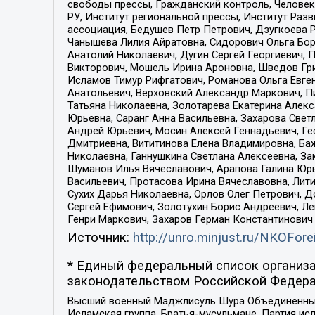
свободы прессы, Гражданский контроль, Человек
РУ, Институт региональной прессы, Институт Ра
ассоциация, Бедушев Петр Петрович, Дзугкоева 
Чанышева Лилия Айратовна, Сидорович Ольга Бори
Анатолий Николаевич, Дугин Сергей Георгиевич, 
Викторович, Мошель Ирина Ароновна, Шведов Гри
Исламов Тимур Рифгатович, Романова Ольга Евге
Анатольевич, Верховский Александр Маркович, П
Татьяна Николаевна, Золотарева Екатерина Алек
Юрьевна, Саранг Анна Васильевна, Захарова Свет
Андрей Юрьевич, Мосин Алексей Геннадьевич, Ге
Дмитриевна, Вититинова Елена Владимировна, Ба
Николаевна, Ганнушкина Светлана Алексеевна, За
Шуманов Илья Вячеславович, Арапова Галина Юрь
Васильевич, Протасова Ирина Вячеславовна, Лит
Сухих Дарья Николаевна, Орлов Олег Петрович, 
Сергей Ефимович, Золотухин Борис Андреевич, Л
Генри Маркович, Захаров Герман Константинович
Источник:
http://unro.minjust.ru/NKOFore
* Единый федеральный список организа
законодательством Российской Федера
Высший военный Маджлисуль Шура Объединенных с
Исламская группа, Братья-мусульмане, Партия ис