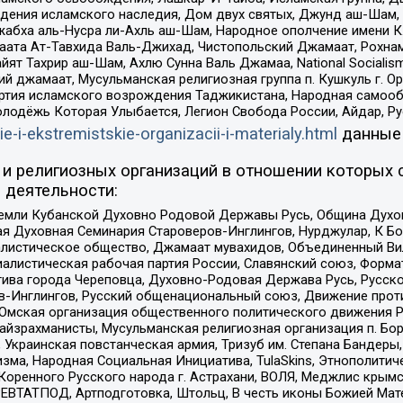
ения исламского наследия, Дом двух святых, Джунд аш-Шам, 
жабха аль-Нусра ли-Ахль аш-Шам, Народное ополчение имени К.
ата Ат-Тавхида Валь-Джихад, Чистопольский Джамаат, Рохнам
ят Тахрир аш-Шам, Ахлю Сунна Валь Джамаа, National Socialism
ий джамаат, Мусульманская религиозная группа п. Кушкуль г. 
ртия исламского возрождения Таджикистана, Народная самооб
олодёжь Которая Улыбается, Легион Свобода России, Айдар, Р
ie-i-ekstremistskie-organizacii-i-materialy.html
данные
и религиозных организаций в отношении которых 
 деятельности:
земли Кубанской Духовно Родовой Державы Русь, Община Духо
 Духовная Семинария Староверов-Инглингов, Нурджулар, К Бо
листическое общество, Джамаат мувахидов, Объединенный Вил
иалистическая рабочая партия России, Славянский союз, Форма
ива города Череповца, Духовно-Родовая Держава Русь, Русск
-Инглингов, Русский общенациональный союз, Движение против
 Омская организация общественного политического движения Р
йзрахманисты, Мусульманская религиозная организация п. Бо
краинская повстанческая армия, Тризуб им. Степана Бандеры, Бр
зма, Народная Социальная Инициатива, TulaSkins, Этнополитич
оренного Русского народа г. Астрахани, ВОЛЯ, Меджлис крымс
РЕВТАТПОД, Артподготовка, Штольц, В честь иконы Божией Мате