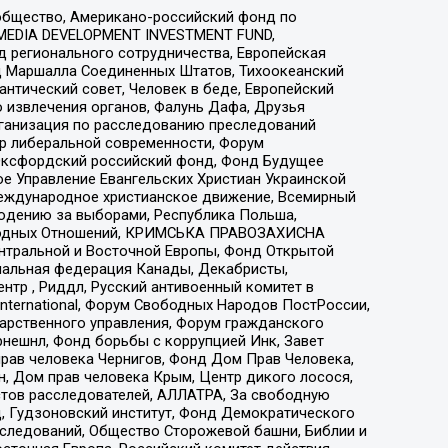
общество, Американо-российский фонд по
 MEDIA DEVELOPMENT INVESTMENT FUND,
 регионального сотрудничества, Европейская
 Маршалла Соединенных Штатов, Тихоокеанский
нтический совет, Человек в беде, Европейский
 извлечения органов, Фалунь Дафа, Друзья
рганизация по расследованию преследований
тр либеральной современности, Форум
 Оксфордский российский фонд, Фонд Будущее
е Управление Евангельских Христиан Украинской
еждународное христианское движение, Всемирный
людению за выборами, Республика Польша,
народных Отношений, КРИМСЬКА ПРАВОЗАХИСНА
ы Центральной и Восточной Европы, Фонд Открытой
иональная федерация Канады, Декабристы,
тр , Риддл, Русский антивоенный комитет в
nternational, Форум Свободных Народов ПостРоссии,
дарственного управления, Форум гражданского
рнешнл, Фонд борьбы с коррупцией Инк, Завет
прав человека Чернигов, Фонд Дом Прав Человека,
н, Дом прав человека Крым, Центр дикого лосося,
стов расследователей, АЛЛАТРА, За свободную
д, Гудзоновский институт, Фонд Демократического
сследований, Общество Сторожевой башни, Библии и