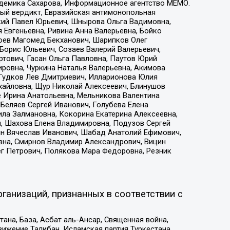
адемика Сахарова, Информационное агентство МЕМО.
ый вердикт, Евразийская антимонопольная
кий Павел Юрьевич, Шнырова Ольга Вадимовна,
 Евгеньевна, Ривина Анна Валерьевна, Бойко
хоев Магомед Бекханович, Шарипков Олег
Борис Юльевич, Созаев Валерий Валерьевич,
тович, Гасан Ольга Павловна, Паутов Юрий
ровна, Чуркина Наталья Валерьевна, Акимова
 Гудков Лев Дмитриевич, Илларионова Юлия
ихайловна, Щур Николай Алексеевич, Блинушов
е Ирина Анатольевна, Мельникова Валентина
Беляев Сергей Иванович, Голубева Елена
ила Залмановна, Кокорина Екатерина Алексеевна,
, Шахова Елена Владимировна, Подузов Сергей
ин Вячеслав Иванович, Шабад Анатолий Ефимович,
вна, Смирнов Владимир Александрович, Вицин
ег Петрович, Полякова Мара Федоровна, Резник
ганизаций, признанных в соответствии с
на, База, Асбат аль-Ансар, Священная война,
ижение Талибан, Исламская партия Туркестана,