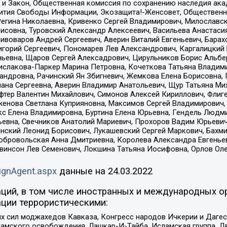
 и Закон, Общественная комиссия по сохранению наследия ак
звития Свободы Информации, Экозащита!-Женсовет, Общественн
Регина Николаевна, Кривенко Сергей Владимирович, Милославс
совна, Туровский Александр Алексеевич, Васильева Анастасия
Пивоваров Андрей Сергеевич, Аверин Виталий Евгеньевич, Бара
горий Сергеевич, Пономарев Лев Александрович, Каргалицкий 
ньевна, Щаров Сергей Алексадрович, Цирульников Борис Альбер
ислакова-Паркер Марина Петровна, Кочеткова Татьяна Владими
сандровна, Рачинский Ян Збигневич, Жемкова Елена Борисовна,
лана Сергеевна, Аверин Владимир Анатольевич, Щур Татьяна М
фтер Валентин Михайлович, Симонов Алексей Кириллович, Флиг
женова Светлана Куприяновна, Максимов Сергей Владимирович, 
кс Елена Владимировна, Буртина Елена Юрьевна, Гендель Людм
евна, Свечников Анатолий Мариевич, Прохоров Вадим Юрьевич
инский Леонид Борисович, Лукашевский Сергей Маркович, Бахм
Добровольская Анна Дмитриевна, Королева Александра Евгенье
евинсон Лев Семенович, Локшина Татьяна Иосифовна, Орлов Ол
ignAgent.aspx
данные на
24.03.2022
ций, в том числе иностранных и международных ор
ции террористическими:
ил моджахедов Кавказа, Конгресс народов Ичкерии и Дагеста
ламского освобождения, Лашкар-И-Тайба, Исламская группа, Дв