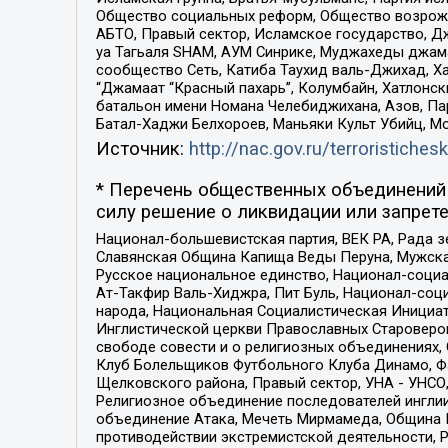
Общество социальных реформ, Общество возрожд
АБТО, Правый сектор, Исламское государство, Д
уа Тагьаля SHAM, АУМ Синрике, Муджахеды джама
сообщество Сеть, Катиба Таухид валь-Джихад, Хай
“Джамаат “Красный пахарь”, Колумбайн, Хатлонск
батальон имени Номана Челебиджихана, Азов, Па
Батал-Хаджи Белхороев, Маньяки Культ Убийц, М
Источник:
http://nac.gov.ru/terroristichesk
* Перечень общественных объединений 
силу решение о ликвидации или запрете
Национал-большевистская партия, ВЕК РА, Рада 
Славянская Община Капища Веды Перуна, Мужская
Русское национальное единство, Национал-социа
Ат-Такфир Валь-Хиджра, Пит Буль, Национал-соц
народа, Национальная Социалистическая Инициат
Инглистической церкви Православных Староверов
свободе совести и о религиозных объединениях,
Клуб Болельщиков Футбольного Клуба Динамо, Фа
Щелковского района, Правый сектор, УНА - УНСО, У
Религиозное объединение последователей инглии
объединение Атака, Мечеть Мирмамеда, Община К
противодействии экстремистской деятельности, 