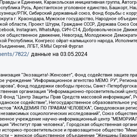
равды и Единения, Каракольская инициативная группа, Автогра
спублика Русь, Арестантское уголовное единство, Башкорт, Наци
окузнецк/РПК, Сибирский державный союз, Фонд борьбы с кор
округа г. Краснодара, Мужское государство, Народное объедин
ой области, Проект Штурм, Граждане СССР, Держава Союз Сов
Facebook, Instagram, WhatsApp, СИЧ-С14, Добровольческое Движ
ское общественное движение, Невоград, Молодежное Демократ
ой Республики, Конгресс ойрат-калмыцкого народа, Исполнит
бъединение, ЛГБТ, Я.МЫ Сергей Фургал
uments/7822/
данные на
03.05.2024
Общество с ограниченной ответственностью "Радио Свободная Европа/Радио Свобода", Чешское информационное агентство "MEDIUM-ORIENT", Красноярская региональная общественная организация "Мы против СПИДа", Камалягин Денис Николаевич, Маркелов Сергей Евгеньевич, Пономарев Лев Александрович, Савицкая Людмила Алексеевна, Автономная некоммерческая организация "Центр по работе с проблемой насилия "НАСИЛИЮ.НЕТ", Межрегиональный профессиональный союз работников здравоохранения "Альянс врачей", Юридическое лицо, зарегистрированное в Латвийской Республике, SIA "Medusa Project" (регистрационный номер 40103797863, дата регистрации 10.06.2014), Некоммерческая организация "Фонд по борьбе с коррупцией", Автономная некоммерческая организация "Институт права и публичной политики", Баданин Роман Сергеевич, Гликин Максим Александрович, Железнова Мария Михайловна, Лукьянова Юлия Сергеевна, Маетная Елизавета Витальевна, Маняхин Петр Борисович, Чуракова Ольга Владимировна, Ярош Юлия Петровна, Юридическое лицо "The Insider SIA", зарегистрированное в Риге, Латвийская Республика (дата регистрации 26.06.2015), являющееся администратором доменного имени интернет-издания "The Insider SIA", https://theins.ru, Постернак Алексей Евгеньевич, Рубин Михаил Аркадьевич, Анин Роман Александрович, Юридическое лицо Istories fonds, зарегистрированное в Латвийской Республике (регистрационный номер 50008295751, дата регистрации 24.02.2020), Великовский Дмитрий Александрович, Долинина Ирина Николаевна, Мароховская Алеся Алексеевна, Шлейнов Роман Юрьевич, Шмагун Олеся Валентиновна, Общество с ограниченной ответственностью "Альтаир 2021", Общество с ограниченной ответственностью "Вега 2021", Общество с ограниченной ответственностью "Главный редактор 2021", Общество с ограниченной ответственностью "Ромашки монолит", Важенков Артем Валерьевич, Ивановская областная общественная организация "Центр гендерных исследований", Гурман Юрий Альбертович, Медиапроект "ОВД-Инфо", Егоров Владимир Владимирович, Жилинский Владимир Александрович, Общество с ограниченной ответственностью "ЗП", Иванова София Юрьевна, Карезина Инна Павловна, Кильтау Екатерина Викторовна, Петров Алексей Викторович, Пискунов Сергей Евгеньевич, Смирнов Сергей Сергеевич, Тихонов Михаил Сергеевич, Общество с ограниченной ответственностью "ЖУРНАЛИСТ-ИНОСТРАННЫЙ АГЕНТ", Арапова Галина Юрьевна, Вольтская Татьяна Анатольевна, Американская компания "Mason G.E.S. Anonymous Foundation" (США), являющаяся владельцем интернет-издания https://mnews.world/, Компания "Stichting Bellingcat", зарегистрированная в Нидерландах (дата регистрации 11.07.2018), Захаров Андрей Вячеславович, Клепиковская Екатерина Дмитриевна, Общество с ограниченной ответственностью "МЕМО", Перл Роман Александрович, Симонов Евгений Алексеевич, Соловьева Елена Анатольевна, Сотников Даниил Владимирович, Сурначева Елизавета Дмитриевна, Автономная некоммерческая организация по защите прав человека и информированию населения "Якутия – Наше Мнение", Общество с ограниченной ответственностью "Москоу диджитал медиа", с 26.01.2023 Общество с ограниченной ответственностью "Чайка Белые сады", Ветошкина Валерия Валерьевна, Заговора Максим Александрович, Межрегиональное общественное движение "Российская ЛГБТ - сеть", Оленичев Максим Владимирович, Павлов Иван Юрьевич, Скворцова Елена Сергеевна, Общество с ограниченной ответственностью "Как бы инагент", Кочетков Игорь Викторович, Общество с ограниченной ответственностью "Честные выборы", Еланчик Олег Александрович, Общество с ограниченной ответственностью "Нобелевский призыв", Гималова Регина Эмилевна, Григорьев Андрей Валерьевич, Григорьева Алина Александровна, Ассоциация по содействию защите прав призывников, альтернативнослужащих и военнослужащих "Правозащитная группа "Гражданин.Армия.Право", Хисамова Регина Фаритовна, Автономная некоммерческая организация по реализа