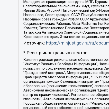
Молодежная правозащитная группа МПГ, Курсом П
Благотворительный пансионат Ак Умут, Русская ре
Иртыш Ultras, Русский Патриотический клуб-Нов
Навального, Совет граждан СССР Прикубанского 
Народный совет граждан РСФСР СССР Архангельск
Социалистических Районов, Meta Platforms Inc, 
Комитет, Татарстанское Региональное Всетатар
Татарской Автономной Советской Социалистическ
Красноярского края, Этническое национальное о
Источник:
https://minjust.gov.ru/ru/doc
* Реестр иностранных агентов:
Калининградская региональная общественная организация "Экозащита!-Женсовет", Фонд содействия защите прав и свобод граждан "Общественный вердикт", Фонд "Институт Развития Свободы Информации", Частное учреждение "Информационное агентство МЕМО. РУ", Региональная общественная организация "Общественная комиссия по сохранению наследия академика Сахарова", Фонд поддержки свободы прессы, Санкт-Петербургская общественная правозащитная организация "Гражданский контроль", Межрегиональная общественная организация "Информационно-просветительский центр "Мемориал", Региональный Фонд "Центр Защиты Прав Средств Массовой Информации", с 05.12.2023 Фонд "Центр Защиты Прав Средств массовой информации", Региональная общественная благотворительная организация помощи беженцам и мигрантам "Гражданское содействие", Негосударственное образовательное учреждение дополнительного профессионального образования (повышение квалификации) специалистов "АКАДЕМИЯ ПО ПРАВАМ ЧЕЛОВЕКА", Свердловская региональная общественная организация "Сутяжник", Автономная некоммерческая организация "Центр независимых социологических исследований", Союз общественных объединений "Российский исследовательский центр по правам человека", Региональное общественное учреждение научно-информационный центр "МЕМОРИАЛ", Некоммерческая организация "Фонд защиты гласности", Автономная некоммерческая организация "Институт прав человека", Городская общественная организация "Екатеринбургское общество "МЕМОРИАЛ", Городская общественная организация "Рязанское историко-просветительское и правозащитное общество "Мемориал" (Рязанский Мемориал), Челябинский региональный орган общественной самодеятельности – женское общественное объединение "Женщины Евразии", Челябинский региональный орган общественной самодеятельности "Уральская правозащитная группа", Фонд содействия защите здоровья и социальной справедливости имени Андрея Рылькова, Автономная Некоммерческая Организация "Аналитический Центр Юрия Левады", Автономная некоммерческая организация социальной поддержки населения "Проект Апрель", Региональная общественная организация помощи женщинам и детям, находящимся в кризисной ситуации "Информационно-методический центр "Анна", Фонд содействия развитию массовых коммуникаций и правовому просвещению "Так-так-Так", Фонд содействия устойчивому развитию "Серебряная тайга", Свердловский региональный общественный фонд социальных проектов "Новое время", "Idel.Реалии", Кавказ.Реалии, Крым.Реалии, Телеканал Настоящее Время, Татаро-башкирская служба Радио Свобода (Azatliq Radiosi), Радио Свободная Европа/Радио Свобода (PCE/PC), "Сибирь.Реалии", "Фактограф", Благотворительный фонд помощи осужденным и их семьям, Автономная некоммерческая организация "Институт глобализации и социальных движений", Фонд "В защиту прав заключенных", Частное учреждение "Центр поддержки и содействия развитию средств массовой информации", Пензенский региональный общественный благотворительный фонд "Гражданский союз", "Север.Реалии", Некоммерческая организация Фонд "Правовая инициатива", 