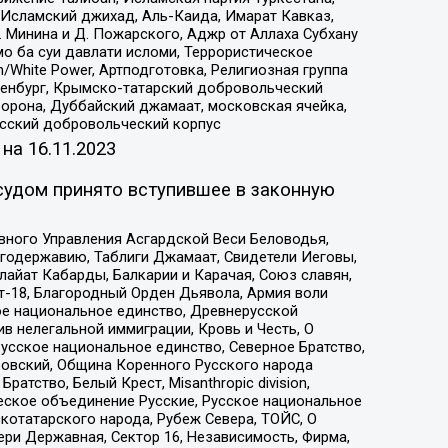
Исламский джихад, Аль-Каида, Имарат Кавказ,
 Минина и Д. Пожарского, Аджр от Аллаха Субхану
о ба суи давлати исломи, Террористическое
/White Power, Артподготовка, Религиозная группа
Оренбург, Крымско-татарский добровольческий
орона, Дуббайский джамаат, московская ячейка,
усский добровольческий корпус
 на
16.11.2023
судом принято вступившее в законную
вного Управления Асгардской Веси Беловодья,
годержавию, Таблиги Джамаат, Свидетели Иеговы,
айат Кабарды, Балкарии и Карачая, Союз славян,
т-18, Благородный Орден Дьявола, Армия воли
ое национальное единство, Древнерусской
 нелегальной иммиграции, Кровь и Честь, О
усское национальное единство, Северное Братство,
ровский, Община Коренного Русского народа
атство, Белый Крест, Misanthropic division,
еское объединение Русские, Русское национальное
котатарского народа, Рубеж Севера, ТОЙС, О
ри Державная, Сектор 16, Независимость, Фирма,