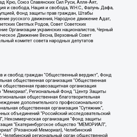
д Крю, Союз Славянских Сил Руси, Алля-Аят,
я и свобода, Нация и свобода, W.H.С., Фалунь Дафа,
рупцией, Фонд защиты прав граждан, Штабы
ение русского движения, Народное движение Адат,
етских Светлых Родов, Совет Советских
ение Организации украинских националистов, Черный
ическое Движение Весна, Верховный Совет
ельный комитет совета народных депутатов
ции социально-правовых программ "Лилит", Дальневосточное общественное движение "Маяк", Санкт-Петербургская ЛГБТ-инициативная группа "Выход", Инициативная группа ЛГБТ+ "Реверс", Алексеев Андрей Викторович, Бекбулатова Таисия Львовна, Беляев Иван Михайлович, Владыкина Елена Сергеевна, Гельман Марат Александрович, Никульшина Вероника Юрьевна, Толоконникова Надежда Андреевна, Шендерович Виктор Анатольевич, Общество с ограниченной ответственностью "Данное сообщение", Общество с ограниченной ответственностью Издательский дом "Новая глава", Айнбиндер Александра Александровна, Московский комьюнити-центр для ЛГБТ+инициатив, Благотворительный фонд развития филантропии, Deutsche Welle (Германия, Kurt-Schumacher-Strasse 3, 53113 Bonn), Борзунова Мария Михайловна, Воробьев Виктор Викторович, Голубева Анна Львовна, Константинова Алла Михайловна, Малкова Ирина Владимировна, Мурадов Мурад Абдулгалимович, Осетинская Елизавета Николаевна, Понасенков Евгений Николаевич, Ганапольский Матвей Юрьевич, Киселев Евгений Алексеевич, Борухович Ирина Григорьевна, Дремин Иван Тимофеевич, Дубровский Дмитрий Викторович, Красноярская региональная общественная организация поддержки и развития альтернативных образовательных технологий и межкультурных коммуникаций "ИНТЕРРА", Маяковская Екатерина Алексеевна, Фейгин Марк Захарович, Филимонов Андрей Викторович, Дзугкоева Регина Николаевна, Доброхотов Роман Александрович, Дудь Юрий Александрович, Елкин Сергей Владимирович, Кругликов Кирилл Игоревич, Сабунаева Мария Леонидовна, Семенов Алексей Владимирович, Шаинян Карен Багратович, Шульман Екатерина Михайловна, Асафьев Артур Валерьевич, Вахштайн Виктор Семенович, Венедиктов Алексей Алексеевич, Лушникова Екатерина Евгеньевна, Волков Леонид Михайлович, Невзоров Александр Глебович, Пархоменко Сергей Борисович, Сироткин Ярослав Николаевич, Кара-Мурза Владимир Владимирович, Баранова Наталья Владимировна, Гозман Леонид Яковлевич, Кагарлицкий Борис Юльевич, Климарев Михаил Валерьевич, Милов Владимир Станиславович, Автономная некоммерческая организация Краснодарский центр современного искусства "Типография", Моргенштерн Алишер Тагирович, Соболь Любовь Эдуардовна, Общество с ограниченной ответственностью "ЛИЗА НОРМ", Каспаров Гарри Кимович, Ходорковский Михаил Борисович, Общество с ограниченной ответственностью "Апрельские тезисы", Данилович Ирина Брониславовна, Кашин Олег Владимирович, Петров Николай Владимирович, Пивоваров Алексей Владимирович, Соколов Михаил Владимирович, Цветкова Юлия Владимировна, Чичваркин Евгений Александрович, Комитет против пыток/Команда против пыток, Общество с ограниченной ответственностью "Первый научный", Общество с ограниченной ответственностью "Вертолет и ко", Белоцерковская Вероника Борисовна, Кац Максим Евгеньевич, Лазарева Татьяна Юрьевна, Шаведдинов Руслан Табризович, Яшин Илья Валерьевич, Общество с ограниченной ответственностью "Иноагент ААВ", Алешковский Дмитрий Петрович, Альбац Евгения Марковна, Быков Дмитрий Львович, Галямина Юлия Евгеньевна, Лойко Сергей Леонидович, Мартынов Кирилл Константинович, Медведев Сергей Александрович, Крашенинников Федор Геннадиевич, Гордеева Катерина Вл