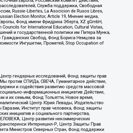
сточная Европа, Российский комитет действия,
-расследователей, Служба поддержки, Свободная
 Russie-Libertes, La Asocicion de Rusos Libres,
an Election Monitor, Article 19, Мнение медиа,
Европы, Фонд имени Фридриха Эберта, XZ gGmbH,
ls for International Education, Cultural Vistas,
ошений и государственной политики им Питера Мунка,
 Гражданских Свобод, Фонд Бориса Немцова за
имости Ингушетии, Прометей, Stop Occupation of
 Центр гендерных исследований, Фонд защиты прав
 Мы против СПИДа, СВЕЧА, Гуманитарное действие,
ддержки и содействия развитию средств массовой
р социально-информационных инициатив Действие,
 и их семьям, Фонд Тольятти, Новое время,
, Аналитический Центр Юрия Левады, Издательство
 Евразии, Институт прав человека, Фонд защиты
ких инициатив и социального партнерства,
ЕЛОВЕКА, Центр развития некоммерческих
 Трансперенси Интернешнл-Р, Центр Защиты Прав
овета Министров Северных Стран, Фонд поддержки