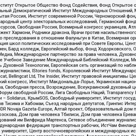
ститут Открытое Общество Фонд Содействия, Фонд Открытое 
альный Демократический Институт Международных Отношений,
тая Россия, Институт современной России, Черноморский фонд
родный центр электоральных исследований, Германский фонд
рсов, Свободная Россия, Всемирный конгресс украинцев, Атла
ект Хармони, Родники дракона, Врачи против насильственного
ию преследования в отношении Фалуньгун в Китае, Всемирная о
ация школ политических исследований при Совете Европы, Цен
мен, Бард колледж, Европейский выбор, Фонд Ходорковского,
едиа, Международное партнерство за права человека, Духовно
ое Учебное Заведение Международный Библейский Колледж, М
ь Духовной Технологии, Европейская сеть организаций по наб
урналистики, IStories fonds, Королевский Институт Между
gcat, Bellingcat Ltd, The Insider, Институт правовой инициатив
инский конгресс, Институт Макдональда-Лорье, Украинская нац
, Свободная пресса, Возрождение, Всеукраинский духовный цен
орум свободной России, Лига Свободных Наций, Transparеncy I
– Solidarus, КрымSOS, Свободный университет, Институт госу
в Тисима и Хабомаи, Съезд народных депутатов, Гринпис Инте
DR Novaja Gazeta-Europe, Алтай проект, Образовательный дом 
зскова, Дом прав человека Тбилиси, Дом прав человека Ерева
едований им Вилфрида Мартенса, Сетевое объединение журнали
Международная федерация транспортных рабочих, ИстЧам Финлан
й университет, Центр восточноевропейских и международных и