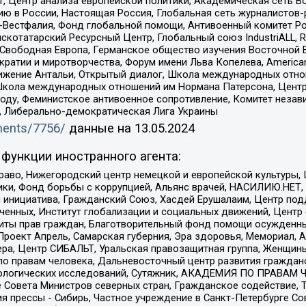
, Центр анализа европейской политики, Академическая сеть Во
ю в России, Настоящая Россия, Глобальная сеть журналистов
естфалия, Фонд глобальной помощи, Антивоенный комитет России,
татарский Ресурсный Центр, Глобальный союз IndustriALL, Russi
 Свободная Европа, Германское общество изучения Восточной 
и и миротворчества, Форум имени Льва Копелева, American Counci
ое движение Антальи, Открытый диалог, Школа международных отн
Школа международных отношений им Нормана Патерсона, Центр
ду, Феминистское антивоенное сопротивление, Комитет независ
а, Либерально-демократическая Лига Украины
uments/7756/
данные на
13.05.2024
функции иностранного агента:
раво, Нижегородский центр немецкой и европейской культуры,
тики, Фонд борьбы с коррупцией, Альянс врачей, НАСИЛИЮ.НЕТ,
я инициатива, Гражданский Союз, Хасдей Ерушалаим, Центр по
юченных, Институт глобализации и социальных движений, Цент
ты прав граждан, Благотворительный фонд помощи осужденным
а, Проект Апрель, Самарская губерния, Эра здоровья, Мемориал
ера, Центр СИБАЛЬТ, Уральская правозащитная группа, Женщины
по правам человека, Дальневосточный центр развития гражданс
ологических исследований, Сутяжник, АКАДЕМИЯ ПО ПРАВАМ Ч
е Совета Министров северных стран, Гражданское содействие,
я прессы - Сибирь, Частное учреждение в Санкт-Петербурге С