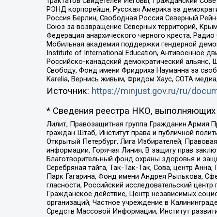
трактатов Свидетелей Иеговы, Гражданский Совет
РЭНД корпорейшн, Русская Америка за демократи
Россия Берлин, Свободная Россия Северный Рейн-В
Союз за возвращение Северных территорий, Крымско
Федерация анархического черного креста, Радио
Мобильная академия поддержки гендерной демократи
Institute of International Education, Антивоенн
Российско-канадский демократический альянс, 
Свободу, Фонд имени Фридриха Науманна за свобо
Karelia, Вернись живым, Фридом Хаус, СОТА меди
Источник:
https://minjust.gov.ru/ru/doc
* Сведения реестра НКО, выполняющих 
Лилит, Правозащитная группа Гражданин.Армия.П
граждан Штаб, Институт права и публичной поли
Открытый Петербург, Лига Избирателей, Правова
информации, Горячая Линия, В защиту прав закл
Благотворительный фонд охраны здоровья и защи
Серебряная тайга, Так-Так-Так, Сова, центр Анн
Парк Гагарина, Фонд имени Андрея Рылькова, Сф
гласности, Российский исследовательский центр 
Гражданское действие, Центр независимых соци
организаций, Частное учреждение в Калининград
Средств Массовой Информации, Институт развити