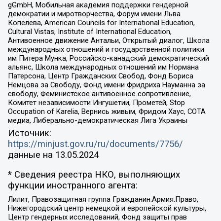
gGmbH, Мобильная академия поддержки гендерной
демократии и миротворчества, Форум имени Льва
Копелева, American Councils for International Education,
Cultural Vistas, Institute of International Education,
Антивоенное движение Антальи, Открытый диалог, Школа
международных отношений и государственной политики
им Питера Мунка, Российско-канадский демократический
альянс, Школа международных отношений им Нормана
Патерсона, Центр Гражданских Свобод, Фонд Бориса
Немцова за Свободу, Фонд имени Фридриха Науманна за
свободу, Феминистское антивоенное сопротивление,
Комитет независимости Ингушетии, Прометей, Stop
Occupation of Karelia, Вернись живым, Фридом Хаус, СОТА
медиа, Либерально-демократическая Лига Украины
Источник:
https://minjust.gov.ru/ru/documents/7756/
данные на
13.05.2024
* Сведения реестра НКО, выполняющих
функции иностранного агента:
Лилит, Правозащитная группа Гражданин.Армия.Право,
Нижегородский центр немецкой и европейской культуры,
Центр гендерных исследований, Фонд защиты прав