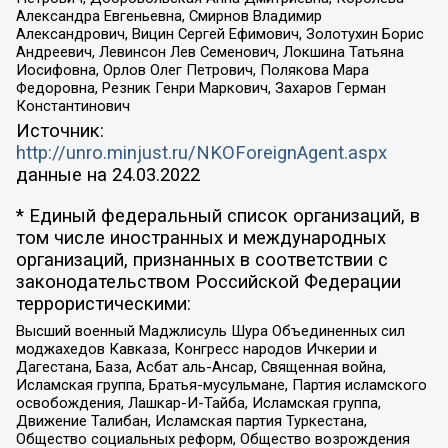
Александра Евгеньевна, Смирнов Владимир
Александрович, Вицин Сергей Ефимович, Золотухин Борис
Андреевич, Левинсон Лев Семенович, Локшина Татьяна
Иосифовна, Орлов Олег Петрович, Полякова Мара
Федоровна, Резник Генри Маркович, Захаров Герман
Константинович
Источник:
http://unro.minjust.ru/NKOForeignAgent.aspx
данные на
24.03.2022
* Единый федеральный список организаций, в
том числе иностранных и международных
организаций, признанных в соответствии с
законодательством Российской Федерации
террористическими:
Высший военный Маджлисуль Шура Объединенных сил
моджахедов Кавказа, Конгресс народов Ичкерии и
Дагестана, База, Асбат аль-Ансар, Священная война,
Исламская группа, Братья-мусульмане, Партия исламского
освобождения, Лашкар-И-Тайба, Исламская группа,
Движение Талибан, Исламская партия Туркестана,
Общество социальных реформ, Общество возрождения