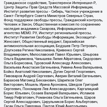
Гражданское содействие, Трансперенси Интернешнл-Р,
Центр Защиты Прав Средств Массовой Информации,
Институт развития прессы - Сибирь, Частное учреждение в
Санкт-Петербурге Совета Министров Северных Стран,
Фонд поддержки свободы прессы, Гражданский контроль,
Человек и Закон, Общественная комиссия по сохранению
наследия академика Сахарова, Информационное
агентство МЕМО. РУ, Институт региональной прессы,
Институт Развития Свободы Информации, Экозащита!-
Женсовет, Общественный вердикт, Евразийская
антимонопольная ассоциация, Бедушев Петр Петрович,
Дзугкоева Регина Николаевна, Кривенко Сергей
Владимирович, Милославский Павел Юрьевич, Шнырова
Ольга Вадимовна, Чанышева Лилия Айратовна, Сидорович
Ольга Борисовна, Туровский Александр Алексеевич,
Васильева Анастасия Евгеньевна, Ривина Анна Валерьевна,
Бойко Анатолий Николаевич, Дугин Сергей Георгиевич,
Пивоваров Андрей Сергеевич, Аверин Виталий Евгеньевич,
Барахоев Магомед Бекханович, Шарипков Олег
Викторович, Мошель Ирина Ароновна, Шведов Григорий
Сергеевич, Пономарев Лев Александрович, Каргалицкий
Борис Юльевич, Созаев Валерий Валерьевич, Исламов
Тимур Рифгатович, Романова Ольга Евгеньевна, Щаров
Сергей Алексадрович, Цирульников Борис Альбертович,
Гасан Ольга Павловна, Паутов Юрий Анатольевич,