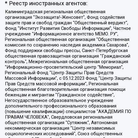
* Реестр иностранных агентов:
Калининградская региональная общественная организация "Экозащита!-Женсовет", Фонд содействия защите прав и свобод граждан "Общественный вердикт", Фонд "Институт Развития Свободы Информации", Частное учреждение "Информационное агентство МЕМО. РУ", Региональная общественная организация "Общественная комиссия по сохранению наследия академика Сахарова", Фонд поддержки свободы прессы, Санкт-Петербургская общественная правозащитная организация "Гражданский контроль", Межрегиональная общественная организация "Информационно-просветительский центр "Мемориал", Региональный Фонд "Центр Защиты Прав Средств Массовой Информации", с 05.12.2023 Фонд "Центр Защиты Прав Средств массовой информации", Региональная общественная благотворительная организация помощи беженцам и мигрантам "Гражданское содействие", Негосударственное образовательное учреждение дополнительного профессионального образования (повышение квалификации) специалистов "АКАДЕМИЯ ПО ПРАВАМ ЧЕЛОВЕКА", Свердловская региональная общественная организация "Сутяжник", Автономная некоммерческая организация "Центр независимых социологических исследований", Союз общественных объединений "Российский исследовательский центр по правам человека", Региональное общественное учреждение научно-информационный центр "МЕМОРИАЛ", Некоммерческая организация "Фонд защиты гласности", Автономная некоммерческая организация "Институт прав человека", Городская общественная организация "Екатеринбургское общество "МЕМОРИАЛ", Городская общественная организация "Рязанское историко-просветительское и правозащитное общество "Мемориал" (Рязанский Мемориал), Челябинский региональный орган общественной самодеятельности – женское общественное объединение "Женщины Евразии", Челябинский региональный орган общественной самодеятельности "Уральская правозащитная группа", Фонд содействия защите здоровья и социальной справедливости имени Андрея Рылькова, Автономная Некоммерческая Организация "Аналитический Центр Юрия Левады", Автономная некоммерческая организация социальной поддержки населения "Проект Апрель", Региональная общественная организация помощи женщинам и детям, находящимся в кризисной ситуации "Информационно-методический центр "Анна", Фонд содействия развитию массовых коммуникаций и правовому просвещению "Так-так-Так", Фонд содействия устойчивому развитию "Серебряная тайга", Свердловский региональный общественный фонд социальных проектов "Новое время", "Idel.Реалии", Кавказ.Реалии, Крым.Реалии, Телеканал Настоящее Время, Татаро-башкирская служба Радио Свобода (Azatliq Radiosi), Радио Свободная Европа/Радио Свобода (PCE/PC), "Сибирь.Реалии", "Фактограф", Благотворительный фонд помощи осужденным и их семьям, Автономная некоммерческая организация "Институт глобализации и социальных движений", Фонд "В защиту прав заключенных", Частное учреждение "Центр поддержки и содействия развитию средств массовой информации", Пензенский региональный общественный благотворительный фонд "Гражданский союз", "Север.Реалии", Некоммерческая организация Фонд "Правовая инициатива", Общество с ограниченной ответственностью "Радио Свободная Европа/Радио Свобода", Чешское информационное агентство "MEDIUM-ORIENT", Красноярская региональная общественная организация "Мы против СПИДа", Камалягин Денис Николаевич, Маркелов Сергей Евгеньевич, Пономарев Лев Александрович, Савицкая Людмила Алексеевна, Автономная некоммерческая организация "Центр по работе с проблемой насилия "НАСИЛИЮ.НЕТ", Межрегиональный профессиональный союз работников здравоохранения "Альянс врачей", Юридическое лицо, зарегистрированное в Латвийской Республике, SIA "Medusa Project" (регистрационный номер 40103797863, дата регистрации 10.06.2014), Некоммерческая организация "Фонд по борьбе с коррупцией", Автономная некоммерческая организация "Институт права и публичной политики", Баданин Роман Сергеевич, Гликин Максим Александрович, Железнова Мария Михайловна, Лукьянова Юлия Сергеевна, Маетная Елизавета Витальевна, Маняхин Петр Борисович, Чуракова Ольга Владимировна, Ярош Юлия Петровна, Юридическое лицо "The Insider SIA", зарегистрированное в Риге, Латвийская Республика (дата регистрации 26.06.2015), являющееся администратором доменного имени интернет-издания "The Insider SIA", https://theins.ru, Постернак Алексей Евгеньевич, Рубин Михаил Аркадьевич, Анин Роман Александрович, Юридическое лицо Istories fonds, зарегистрированное в Латвийской Республике (регистрационный номер 50008295751, дата регистрации 24.02.2020), Великовский Дмитрий Александрович, Долинина Ирина Николаевна, Мароховская Алеся Алексеевна, Шлейнов Роман Юрьевич, Шмагун Олеся Валентиновна, Общество с ограниченной ответственностью "Альтаир 2021", Общество с ограниченной ответственностью "Вега 2021", Общество с ограниченной ответственностью "Главный редактор 2021", Общество с ограниченной ответственностью "Ромашки монолит", Важенков Артем Валерьевич, Ивановская областная общественная организация "Центр гендерных исследований", Гурман Юрий Альбертович, Медиапроект "ОВД-Инфо", Егоров Владимир Владимирович, Жилинский Владимир Александрович, Общество с ограниченной ответственностью "ЗП", Иванова София Юрьевна, Карезина Инна Павловна, Кильтау Екатерина Викторовна, Петров Алексей Викторович, Пискунов Сергей Евгеньевич, Смирнов Сергей Сергеевич, Тихонов Михаил Сергеевич, Общество с ограниченной ответственностью "ЖУРНАЛИСТ-ИНОСТРАННЫЙ АГЕНТ", Арапова Галина Юрьевна, Вольтская Татьяна Анатольевна, Американская компания "Mason G.E.S. Anonymous Foundation" (США), являющаяся владельцем интернет-издания https://mnews.world/, Компания "Stichting Bellingcat", зарегистрированная в Нидерландах (дата регистрации 11.07.2018), Захаров Андрей Вячеславович, Клепиковская Екатерина Дмитриевна, Общество с ограниченной ответственностью "МЕМО", Перл Роман Александрович, Симонов Евгений Алексеевич, Соловьева Елена Анатольевна, Сотников Даниил Владимирович, Сурначева Елизавета Дмитриевна, Автономная некоммерческая организация по защите прав человека и информированию населения "Якутия – Наше Мнение", Общество с ограниченной ответственностью "Москоу диджитал медиа", с 26.01.2023 Общество с ограниченной ответственностью "Чайка Белые сады", Ветошкина Валерия Валерьевна, Заговора Максим Александрович, Межрегиональное общественное движение "Российская ЛГБТ - сеть", Оленичев Максим Владимирович, Павлов Иван Юрьевич, Скворцова Елена Сергеевна, Общество с ограниченной ответственностью "Как бы инагент", Кочетков Игорь Викторович, Общество с ограниченной ответственностью "Честные выборы", Еланчик Олег Александрович, Общество с ограниченной ответственностью "Нобелевский призыв", Гималова Регина Эмилевна, Григорьев Андрей Валерьевич, Григорьева Алина Александровна, Ассоциация по содействию защите прав призывников, альтернативнослужащих и военнослужащих "Правозащитная группа "Гражданин.Армия.Право", Хисамова Регина Фаритовна, Автономная некоммерческая организация по реализации социально-правовых программ "Лилит", Дальневосточное общественное движение "Маяк", Санкт-Петербургская ЛГБТ-инициативная группа "Выход", Инициативная группа ЛГБТ+ "Реверс", Алексеев Андрей Викторович, Бекбулатова Таисия Львовна, Беляев Иван Михайлович, Владыкина Елена Сергеевна, Гельман Марат Александрович, Никульшина Вероника Юрьевна, Толоконникова Надежда Андреевна, Шендерович Виктор Анатольевич, Общество с ограниченной ответственностью "Данное сообщение", Общество с ограниченной ответственностью Издательский дом "Новая глава", Айнбиндер Александра Александровна, Московский комьюнити-центр для ЛГБТ+инициатив, Благотворительный фонд развития филантропии, Deutsche Welle (Германия, Kurt-Schumacher-Strasse 3, 53113 Bonn), Борзунова Мария Михайловна, Воробьев Виктор Викторович, Голубева Анна Львовна, Константинова Алла Михайловна, Малкова Ирина Владимировна, Мурадов Мурад Абдулгалимович, Осетинская Елизавета Николаевна, Понасенков Евгений Николаевич, Ганапольский Матвей Юрьевич, Киселев Евгений Алексеевич, Борухович Ирина Григорьевна, Дремин Иван Тимофеевич, Дубровский Дмитрий Викторович, Красноярская региональная общественная организация поддержки и развития альтернативных образовательных технологий и межкультурных коммуникаций "ИНТЕРРА", Маяковская Екатерина Алексеевна, Фейгин Марк Захарович, Филимонов Андрей Викторович, Дзугкоева Регина Николаевна, Доброхотов Роман Александрович, Дудь Юрий Александрович, Елкин Сергей Владимирович, Кругликов Кирилл Игоревич, Сабунаева Мария Леонидовна, Семенов Алексей Владимирович, Шаинян Карен Багратович, Шульман Екатерина Михайловна, Асафьев Артур Валерьевич, Вахштайн Виктор Семенович, Венедиктов Алексей Алексеевич, Лушникова Екатерина Евгеньевна, Волков Леонид Михайлович, Невзоров Александр Глебович, Пархоменко Сергей Борисович, Сироткин Ярослав Николаевич, Кара-Мурза Владимир Владимирович, Баранова Наталья Владимировна, Гозман Леонид Яковлевич, Кагарлицкий Борис Юльевич, Климарев Михаил Валерьевич, Милов Владимир Станиславович, Автономная некоммерческая организация Краснодарский центр современного искусства "Типография", Моргенштерн Алишер Тагирович, Соболь Любовь Эдуардовна, Общество с ограниченной ответственностью "ЛИЗА НОРМ", Каспаров Гарри Кимович, Ходорковский Михаил Борисович, Общество с ограниченной ответственностью "Апрельские тезисы", Данилович Ирина Брониславовна, Кашин Олег Владимирович, Петров Николай Владимирович, Пивоваров Алексей Владимирович, Соколов Михаил Владимирович, Цветкова Юлия Владимировна, Чичваркин Евгений Александрович, Комитет против пыток/Команда против пыток, Общество с ограниченной ответственностью "Первый научный", Общество с ограниченной ответственностью "Вертолет и ко", Белоцерковская Вероника Борисовна, Кац Максим Евгеньевич, Лазарева Татьяна Юрьевна, Шаведдинов Руслан Табризович, Яшин Илья Валерьевич, Общество с ограниченной ответственностью "Иноагент ААВ", Алешковский Дмитрий Петрович, Альбац Евгения Марковна, Быков Дмитрий Львович, Галямина Юлия Евгеньевна, Лойко Сергей Леонидович, Мартынов Кирилл Константинович, Медведев Сергей Александрович, Крашенинников Федор Геннадиевич, Гордеева Катерина Вл