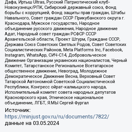
Дафа, Иртыш Ultras, Русский Патриотический клуб-
Новокузнецк/РПК, Сибирский державный союз, Фонд
борьбы с коррупцией, Фонд защиты прав граждан, Штабы
Навального, Совет граждан СССР Прикубанского округа г.
Краснодара, Мужское государство, Народное
объединение русского движения, Народное движение
Адат, Народный совет граждан РСФСР СССР
Архангельской области, Проект Штурм, Граждане СССР,
Держава Союз Советских Светлых Родов, Совет Советских
Социалистических Районов, Meta Platforms Inc, Facebook,
Instagram, WhatsApp, СИЧ-С14, Добровольческое
Движение Организации украинских националистов, Черный
Комитет, Татарстанское Региональное Всетатарское
общественное движение, Невоград, Молодежное
Демократическое Движение Весна, Верховный Совет
Татарской Автономной Советской Социалистической
Республики, Конгресс ойрат-калмыцкого народа,
Исполнительный комитет совета народных депутатов
Красноярского края, Этническое национальное
объединение, ЛГБТ, Я.МЫ Сергей Фургал
Источник:
https://minjust.gov.ru/ru/documents/7822/
данные на
03.05.2024