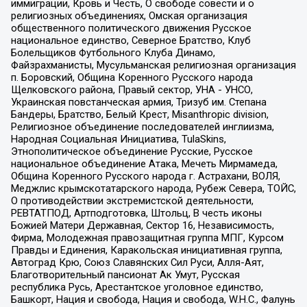
иммиграции, Кровь и Честь, О свободе совести и о
религиозных объединениях, Омская организация
общественного политического движения Русское
национальное единство, Северное Братство, Клуб
Болельщиков Футбольного Клуба Динамо,
Файзрахманисты, Мусульманская религиозная организация
п. Боровский, Община Коренного Русского народа
Щелковского района, Правый сектор, УНА - УНСО,
Украинская повстанческая армия, Тризуб им. Степана
Бандеры, Братство, Белый Крест, Misanthropic division,
Религиозное объединение последователей инглиизма,
Народная Социальная Инициатива, TulaSkins,
Этнополитическое объединение Русские, Русское
национальное объединение Атака, Мечеть Мирмамеда,
Община Коренного Русского народа г. Астрахани, ВОЛЯ,
Меджлис крымскотатарского народа, Рубеж Севера, ТОЙС,
О противодействии экстремистской деятельности,
РЕВТАТПОД, Артподготовка, Штольц, В честь иконы
Божией Матери Державная, Сектор 16, Независимость,
Фирма, Молодежная правозащитная группа МПГ, Курсом
Правды и Единения, Каракольская инициативная группа,
Автоград Крю, Союз Славянских Сил Руси, Алля-Аят,
Благотворительный пансионат Ак Умут, Русская
республика Русь, Арестантское уголовное единство,
Башкорт, Нация и свобода, Нация и свобода, W.H.С., Фалунь