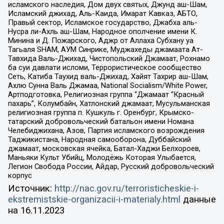
исламского наследия, Дом двух святых, Джунд аш-Шам,
Исламский джихад, Аль-Каида, Имарат Кавказ, АБТО,
Правый сектор, Исламское государство, Джабха аль-
Нусра ли-Ахль аш-Шам, Народное ополчение имени К.
Минина и Д. Пожарского, Аджр от Аллаха Субхану уа
Тагьаля SHAM, АУМ Синрике, Муджахеды джамаата Ат-
Тавхида Валь-Джихад, Чистопольский Джамаат, Рохнамо
ба суи давлати исломи, Террористическое сообщество
Сеть, Катиба Таухид валь-Джихад, Хайят Тахрир аш-Шам,
Ахлю Сунна Валь Джамаа, National Socialism/White Power,
Артподготовка, Религиозная группа “Джамаат “Красный
пахарь”, Колумбайн, Хатлонский джамаат, Мусульманская
религиозная группа п. Кушкуль г. Оренбург, Крымско-
татарский добровольческий батальон имени Номана
Челебиджихана, Азов, Партия исламского возрождения
Таджикистана, Народная самооборона, Дуббайский
джамаат, московская ячейка, Батал-Хаджи Белхороев,
Маньяки Культ Убийц, Молодёжь Которая Улыбается,
Легион Свобода России, Айдар, Русский добровольческий
корпус
Источник:
http://nac.gov.ru/terroristicheskie-i-
ekstremistskie-organizacii-i-materialy.html
данные
на
16.11.2023