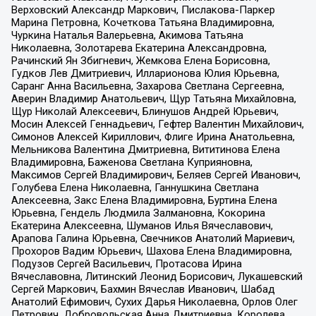
Верховский Александр Маркович, Пислакова-Паркер
Марина Петровна, Кочеткова Татьяна Владимировна,
Чуркина Наталья Валерьевна, Акимова Татьяна
Николаевна, Золотарева Екатерина Александровна,
Рачинский Ян Збигневич, Жемкова Елена Борисовна,
Гудков Лев Дмитриевич, Илларионова Юлия Юрьевна,
Саранг Анна Васильевна, Захарова Светлана Сергеевна,
Аверин Владимир Анатольевич, Щур Татьяна Михайловна,
Щур Николай Алексеевич, Блинушов Андрей Юрьевич,
Мосин Алексей Геннадьевич, Гефтер Валентин Михайлович,
Симонов Алексей Кириллович, Флиге Ирина Анатольевна,
Мельникова Валентина Дмитриевна, Вититинова Елена
Владимировна, Баженова Светлана Куприяновна,
Максимов Сергей Владимирович, Беляев Сергей Иванович,
Голубева Елена Николаевна, Ганнушкина Светлана
Алексеевна, Закс Елена Владимировна, Буртина Елена
Юрьевна, Гендель Людмила Залмановна, Кокорина
Екатерина Алексеевна, Шуманов Илья Вячеславович,
Арапова Галина Юрьевна, Свечников Анатолий Мариевич,
Прохоров Вадим Юрьевич, Шахова Елена Владимировна,
Подузов Сергей Васильевич, Протасова Ирина
Вячеславовна, Литинский Леонид Борисович, Лукашевский
Сергей Маркович, Бахмин Вячеслав Иванович, Шабад
Анатолий Ефимович, Сухих Дарья Николаевна, Орлов Олег
Петрович, Добровольская Анна Дмитриевна, Королева