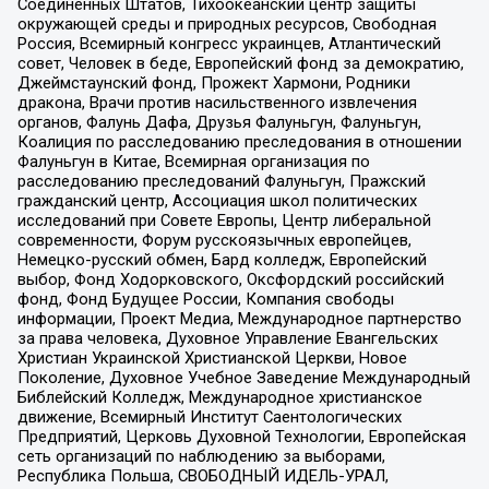
Соединенных Штатов, Тихоокеанский центр защиты
окружающей среды и природных ресурсов, Свободная
Россия, Всемирный конгресс украинцев, Атлантический
совет, Человек в беде, Европейский фонд за демократию,
Джеймстаунский фонд, Прожект Хармони, Родники
дракона, Врачи против насильственного извлечения
органов, Фалунь Дафа, Друзья Фалуньгун, Фалуньгун,
Коалиция по расследованию преследования в отношении
Фалуньгун в Китае, Всемирная организация по
расследованию преследований Фалуньгун, Пражский
гражданский центр, Ассоциация школ политических
исследований при Совете Европы, Центр либеральной
современности, Форум русскоязычных европейцев,
Немецко-русский обмен, Бард колледж, Европейский
выбор, Фонд Ходорковского, Оксфордский российский
фонд, Фонд Будущее России, Компания свободы
информации, Проект Медиа, Международное партнерство
за права человека, Духовное Управление Евангельских
Христиан Украинской Христианской Церкви, Новое
Поколение, Духовное Учебное Заведение Международный
Библейский Колледж, Международное христианское
движение, Всемирный Институт Саентологических
Предприятий, Церковь Духовной Технологии, Европейская
сеть организаций по наблюдению за выборами,
Республика Польша, СВОБОДНЫЙ ИДЕЛЬ-УРАЛ,