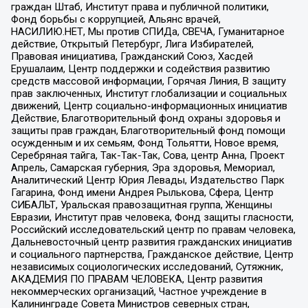
граждан Штаб, Институт права и публичной политики,
Фонд борьбы с коррупцией, Альянс врачей,
НАСИЛИЮ.НЕТ, Мы против СПИДа, СВЕЧА, Гуманитарное
действие, Открытый Петербург, Лига Избирателей,
Правовая инициатива, Гражданский Союз, Хасдей
Ерушалаим, Центр поддержки и содействия развитию
средств массовой информации, Горячая Линия, В защиту
прав заключенных, Институт глобализации и социальных
движений, Центр социально-информационных инициатив
Действие, Благотворительный фонд охраны здоровья и
защиты прав граждан, Благотворительный фонд помощи
осужденным и их семьям, Фонд Тольятти, Новое время,
Серебряная тайга, Так-Так-Так, Сова, центр Анна, Проект
Апрель, Самарская губерния, Эра здоровья, Мемориал,
Аналитический Центр Юрия Левады, Издательство Парк
Гагарина, Фонд имени Андрея Рылькова, Сфера, Центр
СИБАЛЬТ, Уральская правозащитная группа, Женщины
Евразии, Институт прав человека, Фонд защиты гласности,
Российский исследовательский центр по правам человека,
Дальневосточный центр развития гражданских инициатив
и социального партнерства, Гражданское действие, Центр
независимых социологических исследований, Сутяжник,
АКАДЕМИЯ ПО ПРАВАМ ЧЕЛОВЕКА, Центр развития
некоммерческих организаций, Частное учреждение в
Калининграде Совета Министров северных стран,