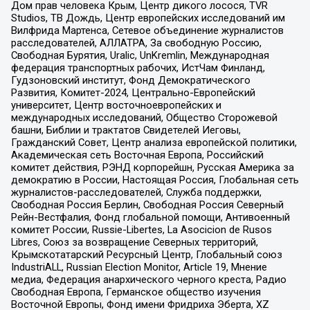
Дом прав человека Крым, Центр дикого лосося, TVR
Studios, ТВ Дождь, Центр европейских исследований им
Вилфрида Мартенса, Сетевое объединение журналистов
расследователей, АЛЛАТРА, За свободную Россию,
Свободная Бурятия, Uralic, UnKremlin, Международная
федерация транспортных рабочих, ИстЧам Финланд,
Гудзоновский институт, Фонд Демократического
Развития, Комитет-2024, Центрально-Европейский
университет, Центр восточноевропейских и
международных исследований, Общество Сторожевой
башни, Библии и трактатов Свидетелей Иеговы,
Гражданский Совет, Центр анализа европейской политики,
Академическая сеть Восточная Европа, Российский
комитет действия, РЭНД корпорейшн, Русская Америка за
демократию в России, Настоящая Россия, Глобальная сеть
журналистов-расследователей, Служба поддержки,
Свободная Россия Берлин, Свободная Россия Северный
Рейн-Вестфалия, Фонд глобальной помощи, Антивоенный
комитет России, Russie-Libertes, La Asocicion de Rusos
Libres, Союз за возвращение Северных территорий,
Крымскотатарский Ресурсный Центр, Глобальный союз
IndustriALL, Russian Election Monitor, Article 19, Мнение
медиа, Федерация анархического черного креста, Радио
Свободная Европа, Германское общество изучения
Восточной Европы, Фонд имени Фридриха Эберта, XZ