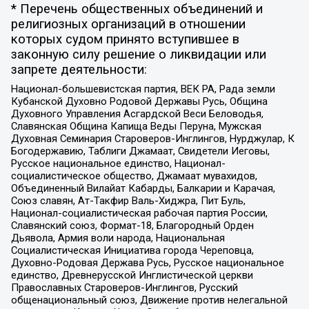
* Перечень общественных объединений и
религиозных организаций в отношении
которых судом принято вступившее в
законную силу решение о ликвидации или
запрете деятельности:
Национал-большевистская партия, ВЕК РА, Рада земли
Кубанской Духовно Родовой Державы Русь, Община
Духовного Управления Асгардской Веси Беловодья,
Славянская Община Капища Веды Перуна, Мужская
Духовная Семинария Староверов-Инглингов, Нурджулар, К
Богодержавию, Таблиги Джамаат, Свидетели Иеговы,
Русское национальное единство, Национал-
социалистическое общество, Джамаат мувахидов,
Объединенный Вилайат Кабарды, Балкарии и Карачая,
Союз славян, Ат-Такфир Валь-Хиджра, Пит Буль,
Национал-социалистическая рабочая партия России,
Славянский союз, Формат-18, Благородный Орден
Дьявола, Армия воли народа, Национальная
Социалистическая Инициатива города Череповца,
Духовно-Родовая Держава Русь, Русское национальное
единство, Древнерусской Инглистической церкви
Православных Староверов-Инглингов, Русский
общенациональный союз, Движение против нелегальной