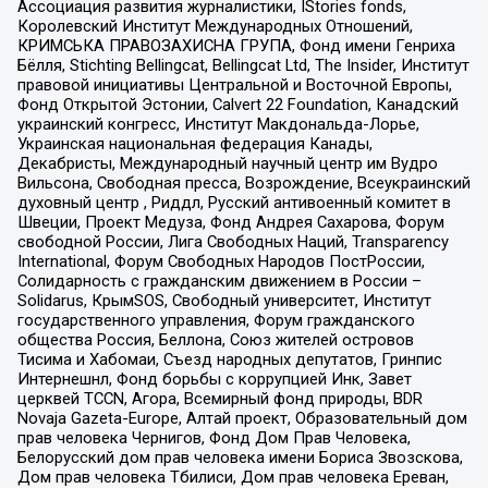
Ассоциация развития журналистики, IStories fonds,
Королевский Институт Международных Отношений,
КРИМСЬКА ПРАВОЗАХИСНА ГРУПА, Фонд имени Генриха
Бёлля, Stichting Bellingcat, Bellingcat Ltd, The Insider, Институт
правовой инициативы Центральной и Восточной Европы,
Фонд Открытой Эстонии, Calvert 22 Foundation, Канадский
украинский конгресс, Институт Макдональда-Лорье,
Украинская национальная федерация Канады,
Декабристы, Международный научный центр им Вудро
Вильсона, Свободная пресса, Возрождение, Всеукраинский
духовный центр , Риддл, Русский антивоенный комитет в
Швеции, Проект Медуза, Фонд Андрея Сахарова, Форум
свободной России, Лига Свободных Наций, Transparеncy
International, Форум Свободных Народов ПостРоссии,
Солидарность с гражданским движением в России –
Solidarus, КрымSOS, Свободный университет, Институт
государственного управления, Форум гражданского
общества Россия, Беллона, Союз жителей островов
Тисима и Хабомаи, Съезд народных депутатов, Гринпис
Интернешнл, Фонд борьбы с коррупцией Инк, Завет
церквей TCCN, Агора, Всемирный фонд природы, BDR
Novaja Gazeta-Europe, Алтай проект, Образовательный дом
прав человека Чернигов, Фонд Дом Прав Человека,
Белорусский дом прав человека имени Бориса Звозскова,
Дом прав человека Тбилиси, Дом прав человека Ереван,