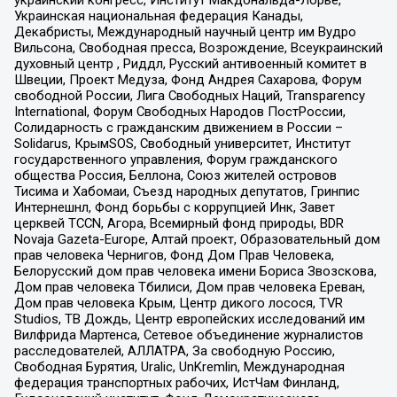
украинский конгресс, Институт Макдональда-Лорье,
Украинская национальная федерация Канады,
Декабристы, Международный научный центр им Вудро
Вильсона, Свободная пресса, Возрождение, Всеукраинский
духовный центр , Риддл, Русский антивоенный комитет в
Швеции, Проект Медуза, Фонд Андрея Сахарова, Форум
свободной России, Лига Свободных Наций, Transparеncy
International, Форум Свободных Народов ПостРоссии,
Солидарность с гражданским движением в России –
Solidarus, КрымSOS, Свободный университет, Институт
государственного управления, Форум гражданского
общества Россия, Беллона, Союз жителей островов
Тисима и Хабомаи, Съезд народных депутатов, Гринпис
Интернешнл, Фонд борьбы с коррупцией Инк, Завет
церквей TCCN, Агора, Всемирный фонд природы, BDR
Novaja Gazeta-Europe, Алтай проект, Образовательный дом
прав человека Чернигов, Фонд Дом Прав Человека,
Белорусский дом прав человека имени Бориса Звозскова,
Дом прав человека Тбилиси, Дом прав человека Ереван,
Дом прав человека Крым, Центр дикого лосося, TVR
Studios, ТВ Дождь, Центр европейских исследований им
Вилфрида Мартенса, Сетевое объединение журналистов
расследователей, АЛЛАТРА, За свободную Россию,
Свободная Бурятия, Uralic, UnKremlin, Международная
федерация транспортных рабочих, ИстЧам Финланд,