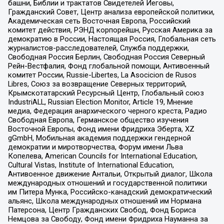
башни, Библии и трактатов Свидетелей Иеговы,
Гражданский Совет, Центр анализа европейской политики,
Академическая сеть Восточная Европа, Российский
комитет действия, РЭНД корпорейшн, Русская Америка за
демократию в России, Настоящая Россия, Глобальная сеть
журналистов-расследователей, Служба поддержки,
Свободная Россия Берлин, Свободная Россия Северный
Рейн-Вестфалия, Фонд глобальной помощи, Антивоенный
комитет России, Russie-Libertes, La Asocicion de Rusos
Libres, Союз за возвращение Северных территорий,
Крымскотатарский Ресурсный Центр, Глобальный союз
IndustriALL, Russian Election Monitor, Article 19, Мнение
медиа, Федерация анархического черного креста, Радио
Свободная Европа, Германское общество изучения
Восточной Европы, Фонд имени Фридриха Эберта, XZ
gGmbH, Мобильная академия поддержки гендерной
демократии и миротворчества, Форум имени Льва
Копелева, American Councils for International Education,
Cultural Vistas, Institute of International Education,
Антивоенное движение Антальи, Открытый диалог, Школа
международных отношений и государственной политики
им Питера Мунка, Российско-канадский демократический
альянс, Школа международных отношений им Нормана
Патерсона, Центр Гражданских Свобод, Фонд Бориса
Немцова за Свободу, Фонд имени Фридриха Науманна за