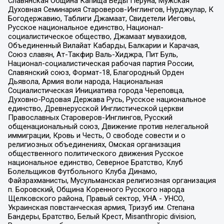
Славянская Община Капища Веды Перуна, Мужская
Духовная Семинария Староверов-Инглингов, Нурджулар, К
Богодержавию, Таблиги Джамаат, Свидетели Иеговы,
Русское национальное единство, Национал-
социалистическое общество, Джамаат мувахидов,
Объединенный Вилайат Кабарды, Балкарии и Карачая,
Союз славян, Ат-Такфир Валь-Хиджра, Пит Буль,
Национал-социалистическая рабочая партия России,
Славянский союз, Формат-18, Благородный Орден
Дьявола, Армия воли народа, Национальная
Социалистическая Инициатива города Череповца,
Духовно-Родовая Держава Русь, Русское национальное
единство, Древнерусской Инглистической церкви
Православных Староверов-Инглингов, Русский
общенациональный союз, Движение против нелегальной
иммиграции, Кровь и Честь, О свободе совести и о
религиозных объединениях, Омская организация
общественного политического движения Русское
национальное единство, Северное Братство, Клуб
Болельщиков Футбольного Клуба Динамо,
Файзрахманисты, Мусульманская религиозная организация
п. Боровский, Община Коренного Русского народа
Щелковского района, Правый сектор, УНА - УНСО,
Украинская повстанческая армия, Тризуб им. Степана
Бандеры, Братство, Белый Крест, Misanthropic division,