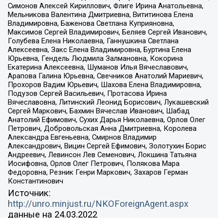
Симонов Алексей Кириллович, Флиге Ирина Анатольевна,
Мельникова Валентина Дмитриевна, Вититинова Елена
Владимировна, Баженова Светлана Куприяновна,
Максимов Сергей Владимирович, Беляев Сергей Иванович,
Голубева Елена Николаевна, Ганнушкина Светлана
Алексеевна, Закс Елена Владимировна, Буртина Елена
Юрьевна, Гендель Людмила Залмановна, Кокорина
Екатерина Алексеевна, Шуманов Илья Вячеславович,
Арапова Галина Юрьевна, Свечников Анатолий Мариевич,
Прохоров Вадим Юрьевич, Шахова Елена Владимировна,
Подузов Сергей Васильевич, Протасова Ирина
Вячеславовна, Литинский Леонид Борисович, Лукашевский
Сергей Маркович, Бахмин Вячеслав Иванович, Шабад
Анатолий Ефимович, Сухих Дарья Николаевна, Орлов Олег
Петрович, Добровольская Анна Дмитриевна, Королева
Александра Евгеньевна, Смирнов Владимир
Александрович, Вицин Сергей Ефимович, Золотухин Борис
Андреевич, Левинсон Лев Семенович, Локшина Татьяна
Иосифовна, Орлов Олег Петрович, Полякова Мара
Федоровна, Резник Генри Маркович, Захаров Герман
Константинович
Источник:
http://unro.minjust.ru/NKOForeignAgent.aspx
данные на
24.03.2022