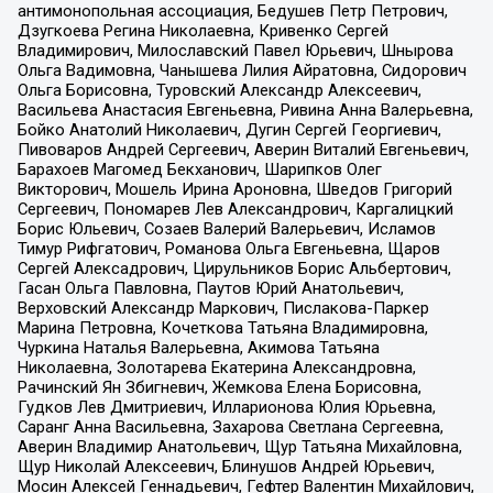
антимонопольная ассоциация, Бедушев Петр Петрович,
Дзугкоева Регина Николаевна, Кривенко Сергей
Владимирович, Милославский Павел Юрьевич, Шнырова
Ольга Вадимовна, Чанышева Лилия Айратовна, Сидорович
Ольга Борисовна, Туровский Александр Алексеевич,
Васильева Анастасия Евгеньевна, Ривина Анна Валерьевна,
Бойко Анатолий Николаевич, Дугин Сергей Георгиевич,
Пивоваров Андрей Сергеевич, Аверин Виталий Евгеньевич,
Барахоев Магомед Бекханович, Шарипков Олег
Викторович, Мошель Ирина Ароновна, Шведов Григорий
Сергеевич, Пономарев Лев Александрович, Каргалицкий
Борис Юльевич, Созаев Валерий Валерьевич, Исламов
Тимур Рифгатович, Романова Ольга Евгеньевна, Щаров
Сергей Алексадрович, Цирульников Борис Альбертович,
Гасан Ольга Павловна, Паутов Юрий Анатольевич,
Верховский Александр Маркович, Пислакова-Паркер
Марина Петровна, Кочеткова Татьяна Владимировна,
Чуркина Наталья Валерьевна, Акимова Татьяна
Николаевна, Золотарева Екатерина Александровна,
Рачинский Ян Збигневич, Жемкова Елена Борисовна,
Гудков Лев Дмитриевич, Илларионова Юлия Юрьевна,
Саранг Анна Васильевна, Захарова Светлана Сергеевна,
Аверин Владимир Анатольевич, Щур Татьяна Михайловна,
Щур Николай Алексеевич, Блинушов Андрей Юрьевич,
Мосин Алексей Геннадьевич, Гефтер Валентин Михайлович,