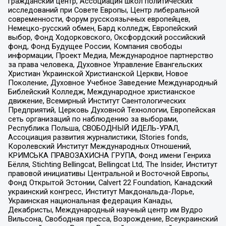
гражданский центр, Ассоциация школ политических
исследований при Совете Европы, Центр либеральной
современности, Форум русскоязычных европейцев,
Немецко-русский обмен, Бард колледж, Европейский
выбор, Фонд Ходорковского, Оксфордский российский
фонд, Фонд Будущее России, Компания свободы
информации, Проект Медиа, Международное партнерство
за права человека, Духовное Управление Евангельских
Христиан Украинской Христианской Церкви, Новое
Поколение, Духовное Учебное Заведение Международный
Библейский Колледж, Международное христианское
движение, Всемирный Институт Саентологических
Предприятий, Церковь Духовной Технологии, Европейская
сеть организаций по наблюдению за выборами,
Республика Польша, СВОБОДНЫЙ ИДЕЛЬ-УРАЛ,
Ассоциация развития журналистики, IStories fonds,
Королевский Институт Международных Отношений,
КРИМСЬКА ПРАВОЗАХИСНА ГРУПА, Фонд имени Генриха
Бёлля, Stichting Bellingcat, Bellingcat Ltd, The Insider, Институт
правовой инициативы Центральной и Восточной Европы,
Фонд Открытой Эстонии, Calvert 22 Foundation, Канадский
украинский конгресс, Институт Макдональда-Лорье,
Украинская национальная федерация Канады,
Декабристы, Международный научный центр им Вудро
Вильсона, Свободная пресса, Возрождение, Всеукраинский