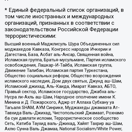
* Единый федеральный список организаций, в
том числе иностранных и международных
организаций, признанных в соответствии с
законодательством Российской Федерации
террористическими:
Высший военный Маджлисуль Шура Объединенных сил
моджахедов Кавказа, Конгресс народов Ичкерии и
Дагестана, База, Асбат аль-Ансар, Священная война,
Исламская группа, Братья-мусульмане, Партия исламского
освобождения, Лашкар-И-Тайба, Исламская группа,
Движение Талибан, Исламская партия Туркестана,
Общество социальных реформ, Общество возрождения
исламского наследия, Дом двух святых, Джунд аш-Шам,
Исламский джихад, Аль-Каида, Имарат Кавказ, АБТО,
Правый сектор, Исламское государство, Джабха аль-
Нусра ли-Ахль аш-Шам, Народное ополчение имени К.
Минина и Д. Пожарского, Аджр от Аллаха Субхану уа
Тагьаля SHAM, АУМ Синрике, Муджахеды джамаата Ат-
Тавхида Валь-Джихад, Чистопольский Джамаат, Рохнамо
ба суи давлати исломи, Террористическое сообщество
Сеть, Катиба Таухид валь-Джихад, Хайят Тахрир аш-Шам,
Ахлю Сунна Валь Джамаа, National Socialism/White Power,