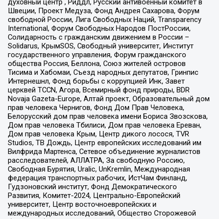
духовный центр , Риддл, Русский антивоенный комитет в
Швеции, Проект Медуза, Фонд Андрея Сахарова, Форум
свободной России, Лига Свободных Наций, Transparеncy
International, Форум Свободных Народов ПостРоссии,
Солидарность с гражданским движением в России –
Solidarus, КрымSOS, Свободный университет, Институт
государственного управления, Форум гражданского
общества Россия, Беллона, Союз жителей островов
Тисима и Хабомаи, Съезд народных депутатов, Гринпис
Интернешнл, Фонд борьбы с коррупцией Инк, Завет
церквей TCCN, Агора, Всемирный фонд природы, BDR
Novaja Gazeta-Europe, Алтай проект, Образовательный дом
прав человека Чернигов, Фонд Дом Прав Человека,
Белорусский дом прав человека имени Бориса Звозскова,
Дом прав человека Тбилиси, Дом прав человека Ереван,
Дом прав человека Крым, Центр дикого лосося, TVR
Studios, ТВ Дождь, Центр европейских исследований им
Вилфрида Мартенса, Сетевое объединение журналистов
расследователей, АЛЛАТРА, За свободную Россию,
Свободная Бурятия, Uralic, UnKremlin, Международная
федерация транспортных рабочих, ИстЧам Финланд,
Гудзоновский институт, Фонд Демократического
Развития, Комитет-2024, Центрально-Европейский
университет, Центр восточноевропейских и
международных исследований, Общество Сторожевой