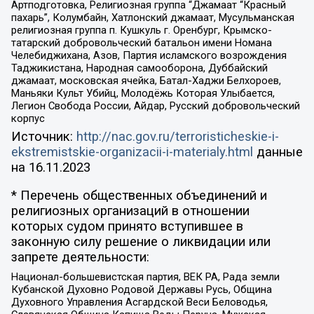
Артподготовка, Религиозная группа “Джамаат “Красный
пахарь”, Колумбайн, Хатлонский джамаат, Мусульманская
религиозная группа п. Кушкуль г. Оренбург, Крымско-
татарский добровольческий батальон имени Номана
Челебиджихана, Азов, Партия исламского возрождения
Таджикистана, Народная самооборона, Дуббайский
джамаат, московская ячейка, Батал-Хаджи Белхороев,
Маньяки Культ Убийц, Молодёжь Которая Улыбается,
Легион Свобода России, Айдар, Русский добровольческий
корпус
Источник:
http://nac.gov.ru/terroristicheskie-i-
ekstremistskie-organizacii-i-materialy.html
данные
на
16.11.2023
* Перечень общественных объединений и
религиозных организаций в отношении
которых судом принято вступившее в
законную силу решение о ликвидации или
запрете деятельности:
Национал-большевистская партия, ВЕК РА, Рада земли
Кубанской Духовно Родовой Державы Русь, Община
Духовного Управления Асгардской Веси Беловодья,