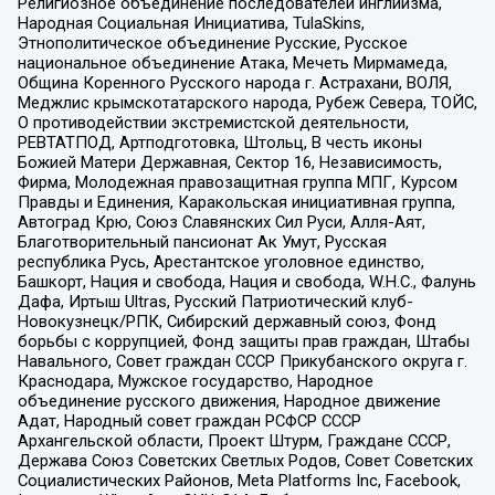
Религиозное объединение последователей инглиизма,
Народная Социальная Инициатива, TulaSkins,
Этнополитическое объединение Русские, Русское
национальное объединение Атака, Мечеть Мирмамеда,
Община Коренного Русского народа г. Астрахани, ВОЛЯ,
Меджлис крымскотатарского народа, Рубеж Севера, ТОЙС,
О противодействии экстремистской деятельности,
РЕВТАТПОД, Артподготовка, Штольц, В честь иконы
Божией Матери Державная, Сектор 16, Независимость,
Фирма, Молодежная правозащитная группа МПГ, Курсом
Правды и Единения, Каракольская инициативная группа,
Автоград Крю, Союз Славянских Сил Руси, Алля-Аят,
Благотворительный пансионат Ак Умут, Русская
республика Русь, Арестантское уголовное единство,
Башкорт, Нация и свобода, Нация и свобода, W.H.С., Фалунь
Дафа, Иртыш Ultras, Русский Патриотический клуб-
Новокузнецк/РПК, Сибирский державный союз, Фонд
борьбы с коррупцией, Фонд защиты прав граждан, Штабы
Навального, Совет граждан СССР Прикубанского округа г.
Краснодара, Мужское государство, Народное
объединение русского движения, Народное движение
Адат, Народный совет граждан РСФСР СССР
Архангельской области, Проект Штурм, Граждане СССР,
Держава Союз Советских Светлых Родов, Совет Советских
Социалистических Районов, Meta Platforms Inc, Facebook,