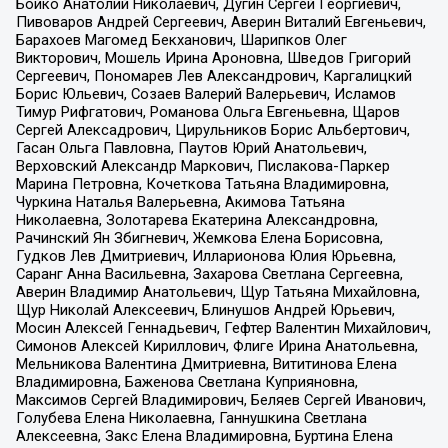
Бойко Анатолий Николаевич, Дугин Сергей Георгиевич,
Пивоваров Андрей Сергеевич, Аверин Виталий Евгеньевич,
Барахоев Магомед Бекханович, Шарипков Олег
Викторович, Мошель Ирина Ароновна, Шведов Григорий
Сергеевич, Пономарев Лев Александрович, Каргалицкий
Борис Юльевич, Созаев Валерий Валерьевич, Исламов
Тимур Рифгатович, Романова Ольга Евгеньевна, Щаров
Сергей Алексадрович, Цирульников Борис Альбертович,
Гасан Ольга Павловна, Паутов Юрий Анатольевич,
Верховский Александр Маркович, Пислакова-Паркер
Марина Петровна, Кочеткова Татьяна Владимировна,
Чуркина Наталья Валерьевна, Акимова Татьяна
Николаевна, Золотарева Екатерина Александровна,
Рачинский Ян Збигневич, Жемкова Елена Борисовна,
Гудков Лев Дмитриевич, Илларионова Юлия Юрьевна,
Саранг Анна Васильевна, Захарова Светлана Сергеевна,
Аверин Владимир Анатольевич, Щур Татьяна Михайловна,
Щур Николай Алексеевич, Блинушов Андрей Юрьевич,
Мосин Алексей Геннадьевич, Гефтер Валентин Михайлович,
Симонов Алексей Кириллович, Флиге Ирина Анатольевна,
Мельникова Валентина Дмитриевна, Вититинова Елена
Владимировна, Баженова Светлана Куприяновна,
Максимов Сергей Владимирович, Беляев Сергей Иванович,
Голубева Елена Николаевна, Ганнушкина Светлана
Алексеевна, Закс Елена Владимировна, Буртина Елена