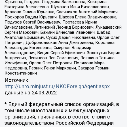
Юрьевна, Гендель Людмила Залмановна, Кокорина
Екатерина Алексеевна, Шуманов Илья Вячеславович,
Арапова Галина Юрьевна, Свечников Анатолий Мариевич,
Прохоров Вадим Юрьевич, Шахова Елена Владимировна,
Подузов Сергей Васильевич, Протасова Ирина
Вячеславовна, Литинский Леонид Борисович, Лукашевский
Сергей Маркович, Бахмин Вячеслав Иванович, Шабад
Анатолий Ефимович, Сухих Дарья Николаевна, Орлов Олег
Петрович, Добровольская Анна Дмитриевна, Королева
Александра Евгеньевна, Смирнов Владимир
Александрович, Вицин Сергей Ефимович, Золотухин Борис
Андреевич, Левинсон Лев Семенович, Локшина Татьяна
Иосифовна, Орлов Олег Петрович, Полякова Мара
Федоровна, Резник Генри Маркович, Захаров Герман
Константинович
Источник:
http://unro.minjust.ru/NKOForeignAgent.aspx
данные на
24.03.2022
* Единый федеральный список организаций, в
том числе иностранных и международных
организаций, признанных в соответствии с
законодательством Российской Федерации