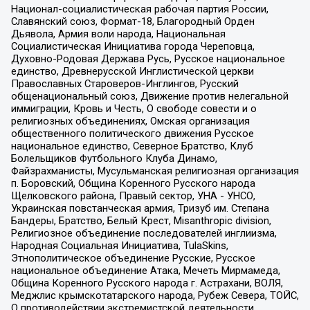
Национал-социалистическая рабочая партия России,
Славянский союз, Формат-18, Благородный Орден
Дьявола, Армия воли народа, Национальная
Социалистическая Инициатива города Череповца,
Духовно-Родовая Держава Русь, Русское национальное
единство, Древнерусской Инглистической церкви
Православных Староверов-Инглингов, Русский
общенациональный союз, Движение против нелегальной
иммиграции, Кровь и Честь, О свободе совести и о
религиозных объединениях, Омская организация
общественного политического движения Русское
национальное единство, Северное Братство, Клуб
Болельщиков Футбольного Клуба Динамо,
Файзрахманисты, Мусульманская религиозная организация
п. Боровский, Община Коренного Русского народа
Щелковского района, Правый сектор, УНА - УНСО,
Украинская повстанческая армия, Тризуб им. Степана
Бандеры, Братство, Белый Крест, Misanthropic division,
Религиозное объединение последователей инглиизма,
Народная Социальная Инициатива, TulaSkins,
Этнополитическое объединение Русские, Русское
национальное объединение Атака, Мечеть Мирмамеда,
Община Коренного Русского народа г. Астрахани, ВОЛЯ,
Меджлис крымскотатарского народа, Рубеж Севера, ТОЙС,
О противодействии экстремистской деятельности,