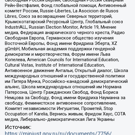
Свободная Россия Берлин, Свободная Россия Северный
Рейн-Вестфалия, Фонд глобальной помощи, Антивоенный
комитет России, Russie-Libertes, La Asocicion de Rusos
Libres, Союз за возвращение Северных территорий,
Крымскотатарский Ресурсный Центр, Глобальный союз
IndustriALL, Russian Election Monitor, Article 19, Мнение
медиа, Федерация анархического черного креста, Радио
Свободная Европа, Германское общество изучения
Восточной Европы, Фонд имени Фридриха Эберта, XZ
gGmbH, Мобильная академия поддержки гендерной
демократии и миротворчества, Форум имени Льва
Копелева, American Councils for International Education,
Cultural Vistas, Institute of International Education,
Антивоенное движение Антальи, Открытый диалог, Школа
международных отношений и государственной политики
им Питера Мунка, Российско-канадский демократический
альянс, Школа международных отношений им Нормана
Патерсона, Центр Гражданских Свобод, Фонд Бориса
Немцова за Свободу, Фонд имени Фридриха Науманна за
свободу, Феминистское антивоенное сопротивление,
Комитет независимости Ингушетии, Прометей, Stop
Occupation of Karelia, Вернись живым, Фридом Хаус, СОТА
медиа, Либерально-демократическая Лига Украины
Источник:
https://minjust.gov.ru/ru/documents/7756/