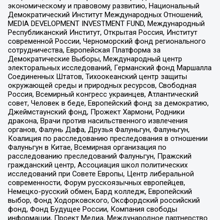
экономическому и правовому развитию, Национальный
Демократический Институт Международных Отношений,
MEDIA DEVELOPMENT INVESTMENT FUND, Международный
Республиканский Институт, Открытая Россия, Институт
современной России, Черноморский фонд регионального
сотрудничества, Европейская Платформа за
Демократические Выборы, Международный центр
электоральных исследований, Германский фонд Маршалла
Соединенных Штатов, Тихоокеанский центр защиты
окружающей среды и природных ресурсов, Свободная
Россия, Всемирный конгресс украинцев, Атлантический
совет, Человек в беде, Европейский фонд за демократию,
Джеймстаунский фонд, Прожект Хармони, Родники
дракона, Врачи против насильственного извлечения
органов, Фалунь Дафа, Друзья Фалуньгун, Фалуньгун,
Коалиция по расследованию преследования в отношении
Фалуньгун в Китае, Всемирная организация по
расследованию преследований Фалуньгун, Пражский
гражданский центр, Ассоциация школ политических
исследований при Совете Европы, Центр либеральной
современности, Форум русскоязычных европейцев,
Немецко-русский обмен, Бард колледж, Европейский
выбор, Фонд Ходорковского, Оксфордский российский
фонд, Фонд Будущее России, Компания свободы
информации, Проект Медиа, Международное партнерство