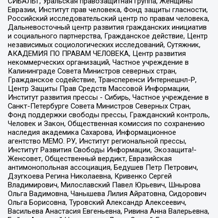
СИБАЛЬТ, Уральская правозащитная группа, Женщины
Евразии, Институт прав человека, Фонд защиты гласности,
Российский исследовательский центр по правам человека,
Дальневосточный центр развития гражданских инициатив
и социального партнерства, Гражданское действие, Центр
независимых социологических исследований, Сутяжник,
АКАДЕМИЯ ПО ПРАВАМ ЧЕЛОВЕКА, Центр развития
некоммерческих организаций, Частное учреждение в
Калининграде Совета Министров северных стран,
Гражданское содействие, Трансперенси Интернешнл-Р,
Центр Защиты Прав Средств Массовой Информации,
Институт развития прессы - Сибирь, Частное учреждение в
Санкт-Петербурге Совета Министров Северных Стран,
Фонд поддержки свободы прессы, Гражданский контроль,
Человек и Закон, Общественная комиссия по сохранению
наследия академика Сахарова, Информационное
агентство МЕМО. РУ, Институт региональной прессы,
Институт Развития Свободы Информации, Экозащита!-
Женсовет, Общественный вердикт, Евразийская
антимонопольная ассоциация, Бедушев Петр Петрович,
Дзугкоева Регина Николаевна, Кривенко Сергей
Владимирович, Милославский Павел Юрьевич, Шнырова
Ольга Вадимовна, Чанышева Лилия Айратовна, Сидорович
Ольга Борисовна, Туровский Александр Алексеевич,
Васильева Анастасия Евгеньевна, Ривина Анна Валерьевна,