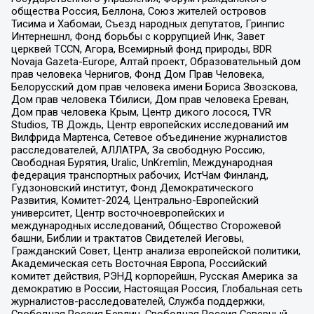
общества Россия, Беллона, Союз жителей островов
Тисима и Хабомаи, Съезд народных депутатов, Гринпис
Интернешнл, Фонд борьбы с коррупцией Инк, Завет
церквей TCCN, Агора, Всемирный фонд природы, BDR
Novaja Gazeta-Europe, Алтай проект, Образовательный дом
прав человека Чернигов, Фонд Дом Прав Человека,
Белорусский дом прав человека имени Бориса Звозскова,
Дом прав человека Тбилиси, Дом прав человека Ереван,
Дом прав человека Крым, Центр дикого лосося, TVR
Studios, ТВ Дождь, Центр европейских исследований им
Вилфрида Мартенса, Сетевое объединение журналистов
расследователей, АЛЛАТРА, За свободную Россию,
Свободная Бурятия, Uralic, UnKremlin, Международная
федерация транспортных рабочих, ИстЧам Финланд,
Гудзоновский институт, Фонд Демократического
Развития, Комитет-2024, Центрально-Европейский
университет, Центр восточноевропейских и
международных исследований, Общество Сторожевой
башни, Библии и трактатов Свидетелей Иеговы,
Гражданский Совет, Центр анализа европейской политики,
Академическая сеть Восточная Европа, Российский
комитет действия, РЭНД корпорейшн, Русская Америка за
демократию в России, Настоящая Россия, Глобальная сеть
журналистов-расследователей, Служба поддержки,