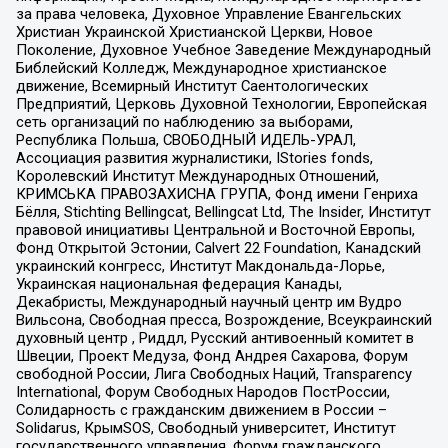
за права человека, Духовное Управление Евангельских
Христиан Украинской Христианской Церкви, Новое
Поколение, Духовное Учебное Заведение Международный
Библейский Колледж, Международное христианское
движение, Всемирный Институт Саентологических
Предприятий, Церковь Духовной Технологии, Европейская
сеть организаций по наблюдению за выборами,
Республика Польша, СВОБОДНЫЙ ИДЕЛЬ-УРАЛ,
Ассоциация развития журналистики, IStories fonds,
Королевский Институт Международных Отношений,
КРИМСЬКА ПРАВОЗАХИСНА ГРУПА, Фонд имени Генриха
Бёлля, Stichting Bellingcat, Bellingcat Ltd, The Insider, Институт
правовой инициативы Центральной и Восточной Европы,
Фонд Открытой Эстонии, Calvert 22 Foundation, Канадский
украинский конгресс, Институт Макдональда-Лорье,
Украинская национальная федерация Канады,
Декабристы, Международный научный центр им Вудро
Вильсона, Свободная пресса, Возрождение, Всеукраинский
духовный центр , Риддл, Русский антивоенный комитет в
Швеции, Проект Медуза, Фонд Андрея Сахарова, Форум
свободной России, Лига Свободных Наций, Transparеncy
International, Форум Свободных Народов ПостРоссии,
Солидарность с гражданским движением в России –
Solidarus, КрымSOS, Свободный университет, Институт
государственного управления, Форум гражданского