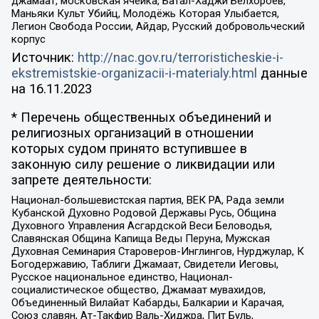
джамаат, московская ячейка, Батал-Хаджи Белхороев,
Маньяки Культ Убийц, Молодёжь Которая Улыбается,
Легион Свобода России, Айдар, Русский добровольческий
корпус
Источник:
http://nac.gov.ru/terroristicheskie-i-
ekstremistskie-organizacii-i-materialy.html
данные
на
16.11.2023
* Перечень общественных объединений и
религиозных организаций в отношении
которых судом принято вступившее в
законную силу решение о ликвидации или
запрете деятельности:
Национал-большевистская партия, ВЕК РА, Рада земли
Кубанской Духовно Родовой Державы Русь, Община
Духовного Управления Асгардской Веси Беловодья,
Славянская Община Капища Веды Перуна, Мужская
Духовная Семинария Староверов-Инглингов, Нурджулар, К
Богодержавию, Таблиги Джамаат, Свидетели Иеговы,
Русское национальное единство, Национал-
социалистическое общество, Джамаат мувахидов,
Объединенный Вилайат Кабарды, Балкарии и Карачая,
Союз славян, Ат-Такфир Валь-Хиджра, Пит Буль,