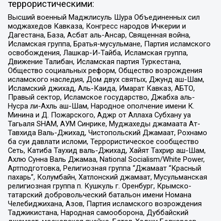
террористическими:
Высший военный Маджлисуль Шура Объединенных сил
моджахедов Кавказа, Конгресс народов Ичкерии и
Дагестана, База, Асбат аль-Ансар, Священная война,
Исламская группа, Братья-мусульмане, Партия исламского
освобождения, Лашкар-И-Тайба, Исламская группа,
Движение Талибан, Исламская партия Туркестана,
Общество социальных реформ, Общество возрождения
исламского наследия, Дом двух святых, Джунд аш-Шам,
Исламский джихад, Аль-Каида, Имарат Кавказ, АБТО,
Правый сектор, Исламское государство, Джабха аль-
Нусра ли-Ахль аш-Шам, Народное ополчение имени К.
Минина и Д. Пожарского, Аджр от Аллаха Субхану уа
Тагьаля SHAM, АУМ Синрике, Муджахеды джамаата Ат-
Тавхида Валь-Джихад, Чистопольский Джамаат, Рохнамо
ба суи давлати исломи, Террористическое сообщество
Сеть, Катиба Таухид валь-Джихад, Хайят Тахрир аш-Шам,
Ахлю Сунна Валь Джамаа, National Socialism/White Power,
Артподготовка, Религиозная группа “Джамаат “Красный
пахарь”, Колумбайн, Хатлонский джамаат, Мусульманская
религиозная группа п. Кушкуль г. Оренбург, Крымско-
татарский добровольческий батальон имени Номана
Челебиджихана, Азов, Партия исламского возрождения
Таджикистана, Народная самооборона, Дуббайский