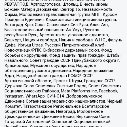
РЕВТАТПОД, Артподготовка, Штольц, В честь иконы
Божией Матери Державная, Сектор 16, Независимость,
Фирма, Молодежная правозащитная группа МПГ, Курсом
Правды и Единения, Каракольская инициативная группа,
Автоград Крю, Союз Славянских Сил Руси, Алля-Аят,
Благотворительный пансионат Ак Умут, Русская
республика Русь, Арестантское уголовное единство,
Башкорт, Нация и свобода, Нация и свобода, W.H.С., Фалунь
Дафа, Иртыш Ultras, Русский Патриотический клуб-
Новокузнецк/РПК, Сибирский державный союз, Фонд
борьбы с коррупцией, Фонд защиты прав граждан, Штабы
Навального, Совет граждан СССР Прикубанского округа г.
Краснодара, Мужское государство, Народное
объединение русского движения, Народное движение
Адат, Народный совет граждан РСФСР СССР
Архангельской области, Проект Штурм, Граждане СССР,
Держава Союз Советских Светлых Родов, Совет Советских
Социалистических Районов, Meta Platforms Inc, Facebook,
Instagram, WhatsApp, СИЧ-С14, Добровольческое
Движение Организации украинских националистов, Черный
Комитет, Татарстанское Региональное Всетатарское
общественное движение, Невоград, Молодежное
Демократическое Движение Весна, Верховный Совет
Татарской Автономной Советской Социалистической
Республики, Конгресс ойрат-калмыцкого народа,