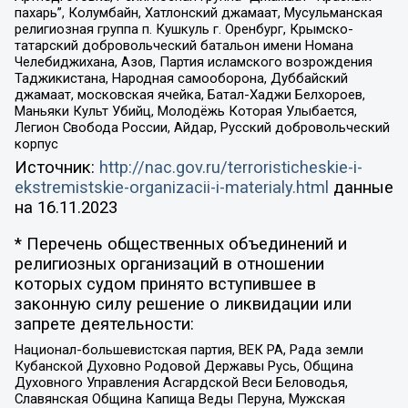
пахарь”, Колумбайн, Хатлонский джамаат, Мусульманская
религиозная группа п. Кушкуль г. Оренбург, Крымско-
татарский добровольческий батальон имени Номана
Челебиджихана, Азов, Партия исламского возрождения
Таджикистана, Народная самооборона, Дуббайский
джамаат, московская ячейка, Батал-Хаджи Белхороев,
Маньяки Культ Убийц, Молодёжь Которая Улыбается,
Легион Свобода России, Айдар, Русский добровольческий
корпус
Источник:
http://nac.gov.ru/terroristicheskie-i-
ekstremistskie-organizacii-i-materialy.html
данные
на
16.11.2023
* Перечень общественных объединений и
религиозных организаций в отношении
которых судом принято вступившее в
законную силу решение о ликвидации или
запрете деятельности:
Национал-большевистская партия, ВЕК РА, Рада земли
Кубанской Духовно Родовой Державы Русь, Община
Духовного Управления Асгардской Веси Беловодья,
Славянская Община Капища Веды Перуна, Мужская