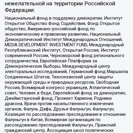
нежелательной на территории Российской
Федерации:
Национальный фонд в поддержку демократии, Институт
Открытое Общество Фонд Содействия, Фонд Открытое
общество, Американо-российский фонд по
экономическому и правовому развитию, Национальный
Демократический Институт Международных Отношений,
MEDIA DEVELOPMENT INVESTMENT FUND, Международный
Республиканский Институт, Открытая Россия, Институт
современной России, Черноморский фонд регионального
сотрудничества, Европейская Платформа за
Демократические Выборы, Международный центр
электоральных исследований, Германский фонд Маршалла
Соединенных Штатов, Тихоокеанский центр защиты
окружающей среды и природных ресурсов, Свободная
Россия, Всемирный конгресс украинцев, Атлантический
совет, Человек в беде, Европейский фонд за демократию,
Джеймстаунский фонд, Прожект Хармони, Родники
дракона, Врачи против насильственного извлечения
органов, Фалунь Дафа, Друзья Фалуньгун, Фалуньгун,
Коалиция по расследованию преследования в отношении
Фалуньгун в Китае, Всемирная организация по
расследованию преследований Фалуньгун, Пражский
гражданский центр, Ассоциация школ политических