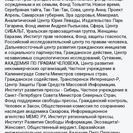
осужденным и их семьям, Фонд Тольятти, Новое время,
Серебряная тайга, Так-Так-Так, Сова, центр Анна, Проект
Апрель, Самарская губерния, Эра здоровья, Мемориал,
Аналитический Центр Юрия Левады, Издательство Парк
Гагарина, Фонд имени Андрея Рылькова, Сфера, Центр
СИБАЛЬТ, Уральская правозащитная группа, Женщины
Евразии, Институт прав человека, Фонд защиты гласности,
Российский исследовательский центр по правам человека,
Дальневосточный центр развития гражданских инициатив
и социального партнерства, Гражданское действие, Центр
независимых социологических исследований, Сутяжник,
АКАДЕМИЯ ПО ПРАВАМ ЧЕЛОВЕКА, Центр развития
некоммерческих организаций, Частное учреждение в
Калининграде Совета Министров северных стран,
Гражданское содействие, Трансперенси Интернешнл-Р,
Центр Защиты Прав Средств Массовой Информации,
Институт развития прессы - Сибирь, Частное учреждение в
Санкт-Петербурге Совета Министров Северных Стран,
Фонд поддержки свободы прессы, Гражданский контроль,
Человек и Закон, Общественная комиссия по сохранению
наследия академика Сахарова, Информационное
агентство МЕМО. РУ, Институт региональной прессы,
Институт Развития Свободы Информации, Экозащита!-
Женсовет, Общественный вердикт, Евразийская
антимонопольная ассоциация, Бедушев Петр Петрович,