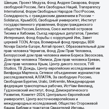
Швеции, Проект Медуза, Фонд Андрея Сахарова, Форум
свободной России, Лига Свободных Наций, Transparеncy
International, Форум Свободных Народов ПостРоссии,
Солидарность с гражданским движением в России –
Solidarus, КрымSOS, Свободный университет, Институт
государственного управления, Форум гражданского
общества Россия, Беллона, Союз жителей островов
Тисима и Хабомаи, Съезд народных депутатов, Гринпис
Интернешнл, Фонд борьбы с коррупцией Инк, Завет
церквей TCCN, Агора, Всемирный фонд природы, BDR
Novaja Gazeta-Europe, Алтай проект, Образовательный дом
прав человека Чернигов, Фонд Дом Прав Человека,
Белорусский дом прав человека имени Бориса Звозскова,
Дом прав человека Тбилиси, Дом прав человека Ереван,
Дом прав человека Крым, Центр дикого лосося, TVR
Studios, ТВ Дождь, Центр европейских исследований им
Вилфрида Мартенса, Сетевое объединение журналистов
расследователей, АЛЛАТРА, За свободную Россию,
Свободная Бурятия, Uralic, UnKremlin, Международная
федерация транспортных рабочих, ИстЧам Финланд,
Гудзоновский институт, Фонд Демократического
Развития, Комитет-2024, Центрально-Европейский
университет, Центр восточноевропейских и
международных исследований, Общество Сторожевой
башни, Библии и трактатов Свидетелей Иеговы,