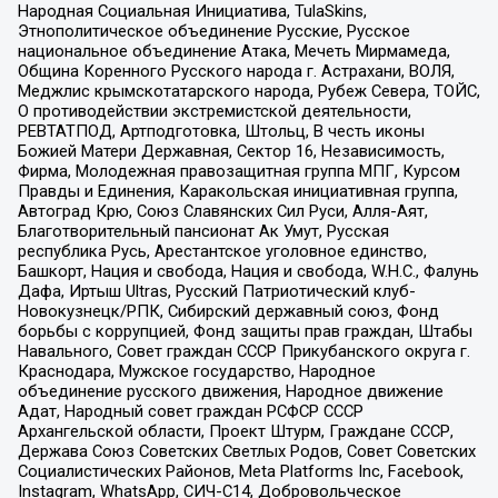
Народная Социальная Инициатива, TulaSkins,
Этнополитическое объединение Русские, Русское
национальное объединение Атака, Мечеть Мирмамеда,
Община Коренного Русского народа г. Астрахани, ВОЛЯ,
Меджлис крымскотатарского народа, Рубеж Севера, ТОЙС,
О противодействии экстремистской деятельности,
РЕВТАТПОД, Артподготовка, Штольц, В честь иконы
Божией Матери Державная, Сектор 16, Независимость,
Фирма, Молодежная правозащитная группа МПГ, Курсом
Правды и Единения, Каракольская инициативная группа,
Автоград Крю, Союз Славянских Сил Руси, Алля-Аят,
Благотворительный пансионат Ак Умут, Русская
республика Русь, Арестантское уголовное единство,
Башкорт, Нация и свобода, Нация и свобода, W.H.С., Фалунь
Дафа, Иртыш Ultras, Русский Патриотический клуб-
Новокузнецк/РПК, Сибирский державный союз, Фонд
борьбы с коррупцией, Фонд защиты прав граждан, Штабы
Навального, Совет граждан СССР Прикубанского округа г.
Краснодара, Мужское государство, Народное
объединение русского движения, Народное движение
Адат, Народный совет граждан РСФСР СССР
Архангельской области, Проект Штурм, Граждане СССР,
Держава Союз Советских Светлых Родов, Совет Советских
Социалистических Районов, Meta Platforms Inc, Facebook,
Instagram, WhatsApp, СИЧ-С14, Добровольческое