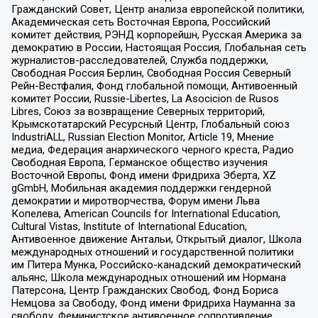
Гражданский Совет, Центр анализа европейской политики,
Академическая сеть Восточная Европа, Российский
комитет действия, РЭНД корпорейшн, Русская Америка за
демократию в России, Настоящая Россия, Глобальная сеть
журналистов-расследователей, Служба поддержки,
Свободная Россия Берлин, Свободная Россия Северный
Рейн-Вестфалия, Фонд глобальной помощи, Антивоенный
комитет России, Russie-Libertes, La Asocicion de Rusos
Libres, Союз за возвращение Северных территорий,
Крымскотатарский Ресурсный Центр, Глобальный союз
IndustriALL, Russian Election Monitor, Article 19, Мнение
медиа, Федерация анархического черного креста, Радио
Свободная Европа, Германское общество изучения
Восточной Европы, Фонд имени Фридриха Эберта, XZ
gGmbH, Мобильная академия поддержки гендерной
демократии и миротворчества, Форум имени Льва
Копелева, American Councils for International Education,
Cultural Vistas, Institute of International Education,
Антивоенное движение Антальи, Открытый диалог, Школа
международных отношений и государственной политики
им Питера Мунка, Российско-канадский демократический
альянс, Школа международных отношений им Нормана
Патерсона, Центр Гражданских Свобод, Фонд Бориса
Немцова за Свободу, Фонд имени Фридриха Науманна за
свободу, Феминистское антивоенное сопротивление,