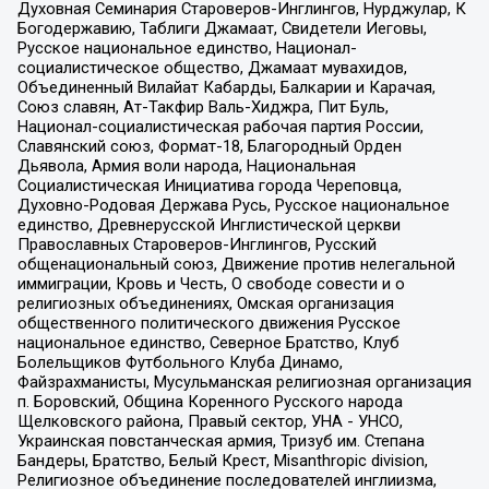
Духовная Семинария Староверов-Инглингов, Нурджулар, К
Богодержавию, Таблиги Джамаат, Свидетели Иеговы,
Русское национальное единство, Национал-
социалистическое общество, Джамаат мувахидов,
Объединенный Вилайат Кабарды, Балкарии и Карачая,
Союз славян, Ат-Такфир Валь-Хиджра, Пит Буль,
Национал-социалистическая рабочая партия России,
Славянский союз, Формат-18, Благородный Орден
Дьявола, Армия воли народа, Национальная
Социалистическая Инициатива города Череповца,
Духовно-Родовая Держава Русь, Русское национальное
единство, Древнерусской Инглистической церкви
Православных Староверов-Инглингов, Русский
общенациональный союз, Движение против нелегальной
иммиграции, Кровь и Честь, О свободе совести и о
религиозных объединениях, Омская организация
общественного политического движения Русское
национальное единство, Северное Братство, Клуб
Болельщиков Футбольного Клуба Динамо,
Файзрахманисты, Мусульманская религиозная организация
п. Боровский, Община Коренного Русского народа
Щелковского района, Правый сектор, УНА - УНСО,
Украинская повстанческая армия, Тризуб им. Степана
Бандеры, Братство, Белый Крест, Misanthropic division,
Религиозное объединение последователей инглиизма,