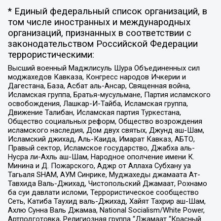
* Единый федеральный список организаций, в
том числе иностранных и международных
организаций, признанных в соответствии с
законодательством Российской Федерации
террористическими:
Высший военный Маджлисуль Шура Объединенных сил
моджахедов Кавказа, Конгресс народов Ичкерии и
Дагестана, База, Асбат аль-Ансар, Священная война,
Исламская группа, Братья-мусульмане, Партия исламского
освобождения, Лашкар-И-Тайба, Исламская группа,
Движение Талибан, Исламская партия Туркестана,
Общество социальных реформ, Общество возрождения
исламского наследия, Дом двух святых, Джунд аш-Шам,
Исламский джихад, Аль-Каида, Имарат Кавказ, АБТО,
Правый сектор, Исламское государство, Джабха аль-
Нусра ли-Ахль аш-Шам, Народное ополчение имени К.
Минина и Д. Пожарского, Аджр от Аллаха Субхану уа
Тагьаля SHAM, АУМ Синрике, Муджахеды джамаата Ат-
Тавхида Валь-Джихад, Чистопольский Джамаат, Рохнамо
ба суи давлати исломи, Террористическое сообщество
Сеть, Катиба Таухид валь-Джихад, Хайят Тахрир аш-Шам,
Ахлю Сунна Валь Джамаа, National Socialism/White Power,
Артподготовка, Религиозная группа “Джамаат “Красный