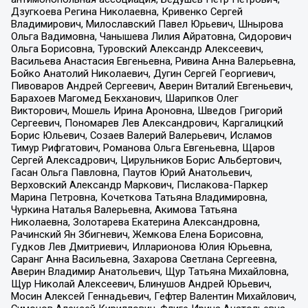
Дзугкоева Регина Николаевна, Кривенко Сергей
Владимирович, Милославский Павел Юрьевич, Шнырова
Ольга Вадимовна, Чанышева Лилия Айратовна, Сидорович
Ольга Борисовна, Туровский Александр Алексеевич,
Васильева Анастасия Евгеньевна, Ривина Анна Валерьевна,
Бойко Анатолий Николаевич, Дугин Сергей Георгиевич,
Пивоваров Андрей Сергеевич, Аверин Виталий Евгеньевич,
Барахоев Магомед Бекханович, Шарипков Олег
Викторович, Мошель Ирина Ароновна, Шведов Григорий
Сергеевич, Пономарев Лев Александрович, Каргалицкий
Борис Юльевич, Созаев Валерий Валерьевич, Исламов
Тимур Рифгатович, Романова Ольга Евгеньевна, Щаров
Сергей Алексадрович, Цирульников Борис Альбертович,
Гасан Ольга Павловна, Паутов Юрий Анатольевич,
Верховский Александр Маркович, Пислакова-Паркер
Марина Петровна, Кочеткова Татьяна Владимировна,
Чуркина Наталья Валерьевна, Акимова Татьяна
Николаевна, Золотарева Екатерина Александровна,
Рачинский Ян Збигневич, Жемкова Елена Борисовна,
Гудков Лев Дмитриевич, Илларионова Юлия Юрьевна,
Саранг Анна Васильевна, Захарова Светлана Сергеевна,
Аверин Владимир Анатольевич, Щур Татьяна Михайловна,
Щур Николай Алексеевич, Блинушов Андрей Юрьевич,
Мосин Алексей Геннадьевич, Гефтер Валентин Михайлович,