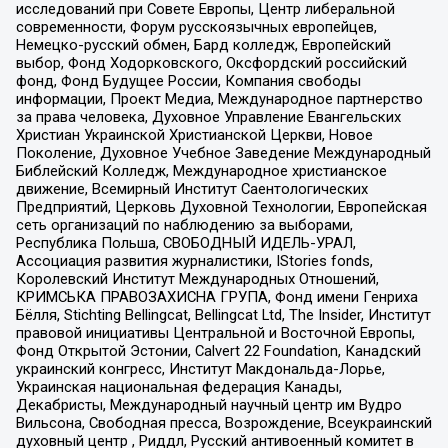
исследований при Совете Европы, Центр либеральной
современности, Форум русскоязычных европейцев,
Немецко-русский обмен, Бард колледж, Европейский
выбор, Фонд Ходорковского, Оксфордский российский
фонд, Фонд Будущее России, Компания свободы
информации, Проект Медиа, Международное партнерство
за права человека, Духовное Управление Евангельских
Христиан Украинской Христианской Церкви, Новое
Поколение, Духовное Учебное Заведение Международный
Библейский Колледж, Международное христианское
движение, Всемирный Институт Саентологических
Предприятий, Церковь Духовной Технологии, Европейская
сеть организаций по наблюдению за выборами,
Республика Польша, СВОБОДНЫЙ ИДЕЛЬ-УРАЛ,
Ассоциация развития журналистики, IStories fonds,
Королевский Институт Международных Отношений,
КРИМСЬКА ПРАВОЗАХИСНА ГРУПА, Фонд имени Генриха
Бёлля, Stichting Bellingcat, Bellingcat Ltd, The Insider, Институт
правовой инициативы Центральной и Восточной Европы,
Фонд Открытой Эстонии, Calvert 22 Foundation, Канадский
украинский конгресс, Институт Макдональда-Лорье,
Украинская национальная федерация Канады,
Декабристы, Международный научный центр им Вудро
Вильсона, Свободная пресса, Возрождение, Всеукраинский
духовный центр , Риддл, Русский антивоенный комитет в