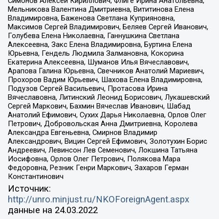
Симонов Алексей Кириллович, Флиге Ирина Анатольевна,
Мельникова Валентина Дмитриевна, Вититинова Елена
Владимировна, Баженова Светлана Куприяновна,
Максимов Сергей Владимирович, Беляев Сергей Иванович,
Голубева Елена Николаевна, Ганнушкина Светлана
Алексеевна, Закс Елена Владимировна, Буртина Елена
Юрьевна, Гендель Людмила Залмановна, Кокорина
Екатерина Алексеевна, Шуманов Илья Вячеславович,
Арапова Галина Юрьевна, Свечников Анатолий Мариевич,
Прохоров Вадим Юрьевич, Шахова Елена Владимировна,
Подузов Сергей Васильевич, Протасова Ирина
Вячеславовна, Литинский Леонид Борисович, Лукашевский
Сергей Маркович, Бахмин Вячеслав Иванович, Шабад
Анатолий Ефимович, Сухих Дарья Николаевна, Орлов Олег
Петрович, Добровольская Анна Дмитриевна, Королева
Александра Евгеньевна, Смирнов Владимир
Александрович, Вицин Сергей Ефимович, Золотухин Борис
Андреевич, Левинсон Лев Семенович, Локшина Татьяна
Иосифовна, Орлов Олег Петрович, Полякова Мара
Федоровна, Резник Генри Маркович, Захаров Герман
Константинович
Источник:
http://unro.minjust.ru/NKOForeignAgent.aspx
данные на
24.03.2022