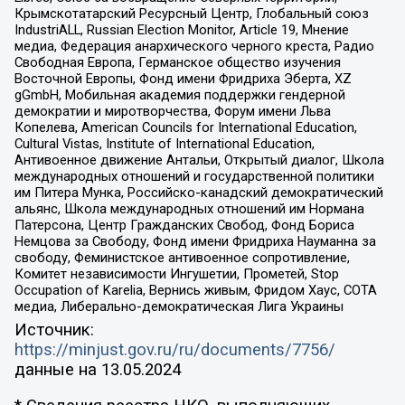
Крымскотатарский Ресурсный Центр, Глобальный союз
IndustriALL, Russian Election Monitor, Article 19, Мнение
медиа, Федерация анархического черного креста, Радио
Свободная Европа, Германское общество изучения
Восточной Европы, Фонд имени Фридриха Эберта, XZ
gGmbH, Мобильная академия поддержки гендерной
демократии и миротворчества, Форум имени Льва
Копелева, American Councils for International Education,
Cultural Vistas, Institute of International Education,
Антивоенное движение Антальи, Открытый диалог, Школа
международных отношений и государственной политики
им Питера Мунка, Российско-канадский демократический
альянс, Школа международных отношений им Нормана
Патерсона, Центр Гражданских Свобод, Фонд Бориса
Немцова за Свободу, Фонд имени Фридриха Науманна за
свободу, Феминистское антивоенное сопротивление,
Комитет независимости Ингушетии, Прометей, Stop
Occupation of Karelia, Вернись живым, Фридом Хаус, СОТА
медиа, Либерально-демократическая Лига Украины
Источник:
https://minjust.gov.ru/ru/documents/7756/
данные на
13.05.2024