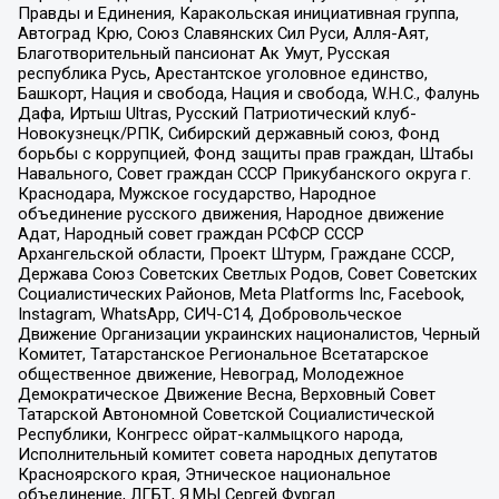
Правды и Единения, Каракольская инициативная группа,
Автоград Крю, Союз Славянских Сил Руси, Алля-Аят,
Благотворительный пансионат Ак Умут, Русская
республика Русь, Арестантское уголовное единство,
Башкорт, Нация и свобода, Нация и свобода, W.H.С., Фалунь
Дафа, Иртыш Ultras, Русский Патриотический клуб-
Новокузнецк/РПК, Сибирский державный союз, Фонд
борьбы с коррупцией, Фонд защиты прав граждан, Штабы
Навального, Совет граждан СССР Прикубанского округа г.
Краснодара, Мужское государство, Народное
объединение русского движения, Народное движение
Адат, Народный совет граждан РСФСР СССР
Архангельской области, Проект Штурм, Граждане СССР,
Держава Союз Советских Светлых Родов, Совет Советских
Социалистических Районов, Meta Platforms Inc, Facebook,
Instagram, WhatsApp, СИЧ-С14, Добровольческое
Движение Организации украинских националистов, Черный
Комитет, Татарстанское Региональное Всетатарское
общественное движение, Невоград, Молодежное
Демократическое Движение Весна, Верховный Совет
Татарской Автономной Советской Социалистической
Республики, Конгресс ойрат-калмыцкого народа,
Исполнительный комитет совета народных депутатов
Красноярского края, Этническое национальное
объединение, ЛГБТ, Я.МЫ Сергей Фургал