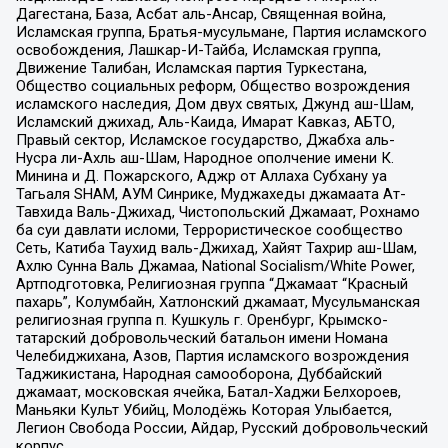
Дагестана, База, Асбат аль-Ансар, Священная война,
Исламская группа, Братья-мусульмане, Партия исламского
освобождения, Лашкар-И-Тайба, Исламская группа,
Движение Талибан, Исламская партия Туркестана,
Общество социальных реформ, Общество возрождения
исламского наследия, Дом двух святых, Джунд аш-Шам,
Исламский джихад, Аль-Каида, Имарат Кавказ, АБТО,
Правый сектор, Исламское государство, Джабха аль-
Нусра ли-Ахль аш-Шам, Народное ополчение имени К.
Минина и Д. Пожарского, Аджр от Аллаха Субхану уа
Тагьаля SHAM, АУМ Синрике, Муджахеды джамаата Ат-
Тавхида Валь-Джихад, Чистопольский Джамаат, Рохнамо
ба суи давлати исломи, Террористическое сообщество
Сеть, Катиба Таухид валь-Джихад, Хайят Тахрир аш-Шам,
Ахлю Сунна Валь Джамаа, National Socialism/White Power,
Артподготовка, Религиозная группа “Джамаат “Красный
пахарь”, Колумбайн, Хатлонский джамаат, Мусульманская
религиозная группа п. Кушкуль г. Оренбург, Крымско-
татарский добровольческий батальон имени Номана
Челебиджихана, Азов, Партия исламского возрождения
Таджикистана, Народная самооборона, Дуббайский
джамаат, московская ячейка, Батал-Хаджи Белхороев,
Маньяки Культ Убийц, Молодёжь Которая Улыбается,
Легион Свобода России, Айдар, Русский добровольческий
корпус