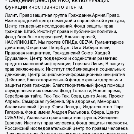
* Сведения реестра НКО, выполняющих
функции иностранного агента:
Лилит, Правозащитная группа Гражданин.Армия.Право,
Нижегородский центр немецкой и европейской культуры,
Центр гендерных исследований, Фонд защиты прав
граждан Штаб, Институт права и публичной политики,
Фонд борьбы с коррупцией, Альянс врачей,
НАСИЛИЮ.НЕТ, Мы против СПИДа, СВЕЧА, Гуманитарное
действие, Открытый Петербург, Лига Избирателей,
Правовая инициатива, Гражданский Союз, Хасдей
Ерушалаим, Центр поддержки и содействия развитию
средств массовой информации, Горячая Линия, В защиту
прав заключенных, Институт глобализации и социальных
движений, Центр социально-информационных инициатив
Действие, Благотворительный фонд охраны здоровья и
защиты прав граждан, Благотворительный фонд помощи
осужденным и их семьям, Фонд Тольятти, Новое время,
Серебряная тайга, Так-Так-Так, Сова, центр Анна, Проект
Апрель, Самарская губерния, Эра здоровья, Мемориал,
Аналитический Центр Юрия Левады, Издательство Парк
Гагарина, Фонд имени Андрея Рылькова, Сфера, Центр
СИБАЛЬТ, Уральская правозащитная группа, Женщины
Евразии, Институт прав человека, Фонд защиты гласности,
Российский исследовательский центр по правам человека,
Дальневосточный центр развития гражданских инициатив