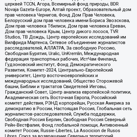
церквей TCCN, Агора, Всемирный фонд природы, BDR
Novaja Gazeta-Europe, Алтай проект, Образовательный дом
прав человека Чернигов, Фонд Дом Прав Человека,
Белорусский дом прав человека имени Бориса Звозскова,
Дом прав человека Тбилиси, Дом прав человека Ереван,
Дом прав человека Крым, Центр дикого лосося, TVR
Studios, ТВ Дождь, Центр европейских исследований им
Вилфрида Мартенса, Сетевое объединение журналистов
расследователей, АЛЛАТРА, За свободную Россию,
Свободная Бурятия, Uralic, UnKremlin, Международная
федерация транспортных рабочих, ИстЧам Финланд,
Гудзоновский институт, Фонд Демократического
Развития, Комитет-2024, Центрально-Европейский
университет, Центр восточноевропейских и
международных исследований, Общество Сторожевой
башни, Библии и трактатов Свидетелей Иеговы,
Гражданский Совет, Центр анализа европейской политики,
Академическая сеть Восточная Европа, Российский
комитет действия, РЭНД корпорейшн, Русская Америка за
демократию в России, Настоящая Россия, Глобальная сеть
журналистов-расследователей, Служба поддержки,
Свободная Россия Берлин, Свободная Россия Северный
Рейн-Вестфалия, Фонд глобальной помощи, Антивоенный
комитет России, Russie-Libertes, La Asocicion de Rusos
Libres, Союз за возвращение Северных территорий,