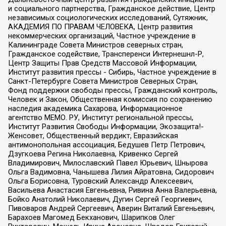
и социального партнерства, Гражданское действие, Центр
независимых социологических исследований, Сутяжник,
АКАДЕМИЯ ПО ПРАВАМ ЧЕЛОВЕКА, Центр развития
некоммерческих организаций, Частное учреждение в
Калининграде Совета Министров северных стран,
Гражданское содействие, Трансперенси Интернешнл-Р,
Центр Защиты Прав Средств Массовой Информации,
Институт развития прессы - Сибирь, Частное учреждение в
Санкт-Петербурге Совета Министров Северных Стран,
Фонд поддержки свободы прессы, Гражданский контроль,
Человек и Закон, Общественная комиссия по сохранению
наследия академика Сахарова, Информационное
агентство МЕМО. РУ, Институт региональной прессы,
Институт Развития Свободы Информации, Экозащита!-
Женсовет, Общественный вердикт, Евразийская
антимонопольная ассоциация, Бедушев Петр Петрович,
Дзугкоева Регина Николаевна, Кривенко Сергей
Владимирович, Милославский Павел Юрьевич, Шнырова
Ольга Вадимовна, Чанышева Лилия Айратовна, Сидорович
Ольга Борисовна, Туровский Александр Алексеевич,
Васильева Анастасия Евгеньевна, Ривина Анна Валерьевна,
Бойко Анатолий Николаевич, Дугин Сергей Георгиевич,
Пивоваров Андрей Сергеевич, Аверин Виталий Евгеньевич,
Барахоев Магомед Бекханович, Шарипков Олег