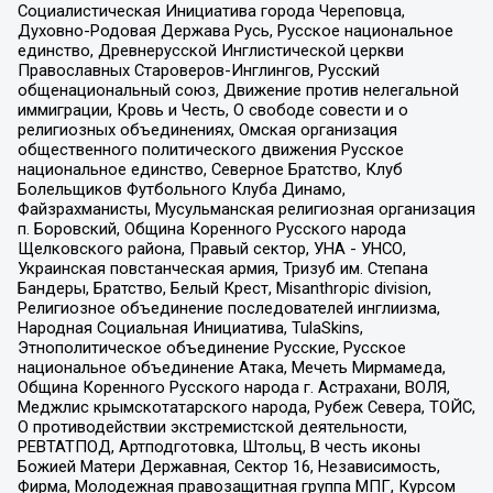
Социалистическая Инициатива города Череповца,
Духовно-Родовая Держава Русь, Русское национальное
единство, Древнерусской Инглистической церкви
Православных Староверов-Инглингов, Русский
общенациональный союз, Движение против нелегальной
иммиграции, Кровь и Честь, О свободе совести и о
религиозных объединениях, Омская организация
общественного политического движения Русское
национальное единство, Северное Братство, Клуб
Болельщиков Футбольного Клуба Динамо,
Файзрахманисты, Мусульманская религиозная организация
п. Боровский, Община Коренного Русского народа
Щелковского района, Правый сектор, УНА - УНСО,
Украинская повстанческая армия, Тризуб им. Степана
Бандеры, Братство, Белый Крест, Misanthropic division,
Религиозное объединение последователей инглиизма,
Народная Социальная Инициатива, TulaSkins,
Этнополитическое объединение Русские, Русское
национальное объединение Атака, Мечеть Мирмамеда,
Община Коренного Русского народа г. Астрахани, ВОЛЯ,
Меджлис крымскотатарского народа, Рубеж Севера, ТОЙС,
О противодействии экстремистской деятельности,
РЕВТАТПОД, Артподготовка, Штольц, В честь иконы
Божией Матери Державная, Сектор 16, Независимость,
Фирма, Молодежная правозащитная группа МПГ, Курсом