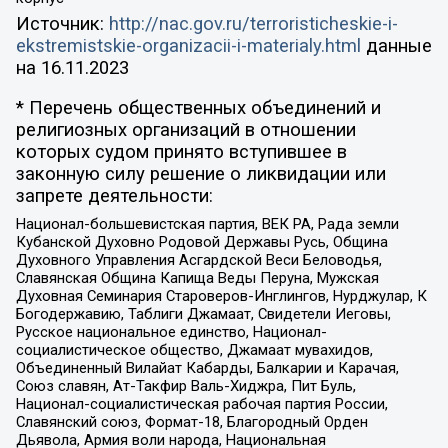
Источник:
http://nac.gov.ru/terroristicheskie-i-
ekstremistskie-organizacii-i-materialy.html
данные
на
16.11.2023
* Перечень общественных объединений и
религиозных организаций в отношении
которых судом принято вступившее в
законную силу решение о ликвидации или
запрете деятельности:
Национал-большевистская партия, ВЕК РА, Рада земли
Кубанской Духовно Родовой Державы Русь, Община
Духовного Управления Асгардской Веси Беловодья,
Славянская Община Капища Веды Перуна, Мужская
Духовная Семинария Староверов-Инглингов, Нурджулар, К
Богодержавию, Таблиги Джамаат, Свидетели Иеговы,
Русское национальное единство, Национал-
социалистическое общество, Джамаат мувахидов,
Объединенный Вилайат Кабарды, Балкарии и Карачая,
Союз славян, Ат-Такфир Валь-Хиджра, Пит Буль,
Национал-социалистическая рабочая партия России,
Славянский союз, Формат-18, Благородный Орден
Дьявола, Армия воли народа, Национальная