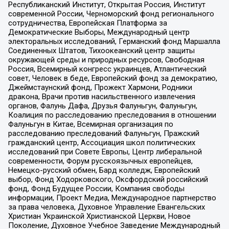
Республиканский Институт, Открытая Россия, Институт
современной России, Черноморский фонд регионального
сотрудничества, Европейская Платформа за
Демократические Выборы, Международный центр
электоральных исследований, Германский фонд Маршалла
Соединенных Штатов, Тихоокеанский центр защиты
окружающей среды и природных ресурсов, Свободная
Россия, Всемирный конгресс украинцев, Атлантический
совет, Человек в беде, Европейский фонд за демократию,
Джеймстаунский фонд, Прожект Хармони, Родники
дракона, Врачи против насильственного извлечения
органов, Фалунь Дафа, Друзья Фалуньгун, Фалуньгун,
Коалиция по расследованию преследования в отношении
Фалуньгун в Китае, Всемирная организация по
расследованию преследований Фалуньгун, Пражский
гражданский центр, Ассоциация школ политических
исследований при Совете Европы, Центр либеральной
современности, Форум русскоязычных европейцев,
Немецко-русский обмен, Бард колледж, Европейский
выбор, Фонд Ходорковского, Оксфордский российский
фонд, Фонд Будущее России, Компания свободы
информации, Проект Медиа, Международное партнерство
за права человека, Духовное Управление Евангельских
Христиан Украинской Христианской Церкви, Новое
Поколение, Духовное Учебное Заведение Международный