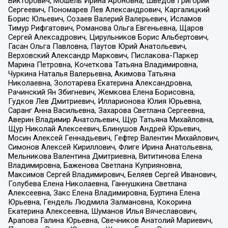
Викторович, Мошель Ирина Ароновна, Шведов Григорий
Сергеевич, Пономарев Лев Александрович, Каргалицкий
Борис Юльевич, Созаев Валерий Валерьевич, Исламов
Тимур Рифгатович, Романова Ольга Евгеньевна, Щаров
Сергей Алексадрович, Цирульников Борис Альбертович,
Гасан Ольга Павловна, Паутов Юрий Анатольевич,
Верховский Александр Маркович, Пислакова-Паркер
Марина Петровна, Кочеткова Татьяна Владимировна,
Чуркина Наталья Валерьевна, Акимова Татьяна
Николаевна, Золотарева Екатерина Александровна,
Рачинский Ян Збигневич, Жемкова Елена Борисовна,
Гудков Лев Дмитриевич, Илларионова Юлия Юрьевна,
Саранг Анна Васильевна, Захарова Светлана Сергеевна,
Аверин Владимир Анатольевич, Щур Татьяна Михайловна,
Щур Николай Алексеевич, Блинушов Андрей Юрьевич,
Мосин Алексей Геннадьевич, Гефтер Валентин Михайлович,
Симонов Алексей Кириллович, Флиге Ирина Анатольевна,
Мельникова Валентина Дмитриевна, Вититинова Елена
Владимировна, Баженова Светлана Куприяновна,
Максимов Сергей Владимирович, Беляев Сергей Иванович,
Голубева Елена Николаевна, Ганнушкина Светлана
Алексеевна, Закс Елена Владимировна, Буртина Елена
Юрьевна, Гендель Людмила Залмановна, Кокорина
Екатерина Алексеевна, Шуманов Илья Вячеславович,
Арапова Галина Юрьевна, Свечников Анатолий Мариевич,