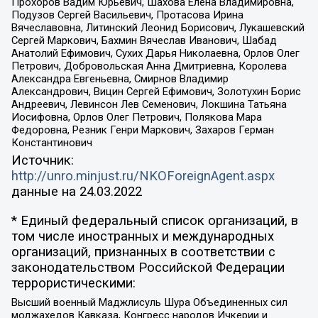
Прохоров Вадим Юрьевич, Шахова Елена Владимировна,
Подузов Сергей Васильевич, Протасова Ирина
Вячеславовна, Литинский Леонид Борисович, Лукашевский
Сергей Маркович, Бахмин Вячеслав Иванович, Шабад
Анатолий Ефимович, Сухих Дарья Николаевна, Орлов Олег
Петрович, Добровольская Анна Дмитриевна, Королева
Александра Евгеньевна, Смирнов Владимир
Александрович, Вицин Сергей Ефимович, Золотухин Борис
Андреевич, Левинсон Лев Семенович, Локшина Татьяна
Иосифовна, Орлов Олег Петрович, Полякова Мара
Федоровна, Резник Генри Маркович, Захаров Герман
Константинович
Источник:
http://unro.minjust.ru/NKOForeignAgent.aspx
данные на
24.03.2022
* Единый федеральный список организаций, в
том числе иностранных и международных
организаций, признанных в соответствии с
законодательством Российской Федерации
террористическими:
Высший военный Маджлисуль Шура Объединенных сил
моджахедов Кавказа, Конгресс народов Ичкерии и