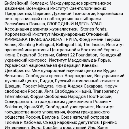
Библейский Колледж, Международное христианское
движение, Всемирный Институт Саентологических
Предприятий, Церковь Духовной Технологии, Европейская
сеть организаций по наблюдению за выборами,
Республика Польша, СВОБОДНЫЙ ИДЕЛЬ-УРАЛ,
Ассоциация развития журналистики, IStories fonds,
Королевский Институт Международных Отношений,
КРИМСЬКА ПРАВОЗАХИСНА ГРУПА, Фонд имени Генриха
Бёлля, Stichting Bellingcat, Bellingcat Ltd, The Insider, Институт
правовой инициативы Центральной и Восточной Европы,
Фонд Открытой Эстонии, Calvert 22 Foundation, Канадский
украинский конгресс, Институт Макдональда-Лорье,
Украинская национальная федерация Канады,
Декабристы, Международный научный центр им Вудро
Вильсона, Свободная пресса, Возрождение, Всеукраинский
духовный центр , Риддл, Русский антивоенный комитет в
Швеции, Проект Медуза, Фонд Андрея Сахарова, Форум
свободной России, Лига Свободных Наций, Transparеncy
International, Форум Свободных Народов ПостРоссии,
Солидарность с гражданским движением в России –
Solidarus, КрымSOS, Свободный университет, Институт
государственного управления, Форум гражданского
общества Россия, Беллона, Союз жителей островов
Тисима и Хабомаи, Съезд народных депутатов, Гринпис
Интернешнл, Фонд борьбы с коррупцией Инк, Завет