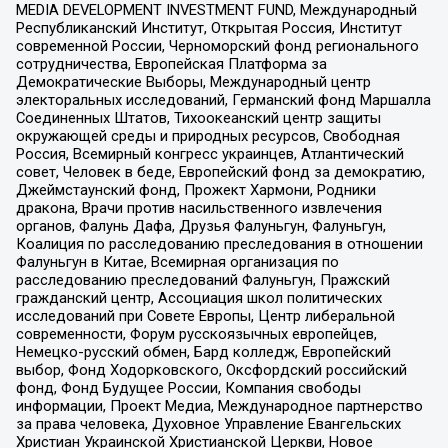
MEDIA DEVELOPMENT INVESTMENT FUND, Международный
Республиканский Институт, Открытая Россия, Институт
современной России, Черноморский фонд регионального
сотрудничества, Европейская Платформа за
Демократические Выборы, Международный центр
электоральных исследований, Германский фонд Маршалла
Соединенных Штатов, Тихоокеанский центр защиты
окружающей среды и природных ресурсов, Свободная
Россия, Всемирный конгресс украинцев, Атлантический
совет, Человек в беде, Европейский фонд за демократию,
Джеймстаунский фонд, Прожект Хармони, Родники
дракона, Врачи против насильственного извлечения
органов, Фалунь Дафа, Друзья Фалуньгун, Фалуньгун,
Коалиция по расследованию преследования в отношении
Фалуньгун в Китае, Всемирная организация по
расследованию преследований Фалуньгун, Пражский
гражданский центр, Ассоциация школ политических
исследований при Совете Европы, Центр либеральной
современности, Форум русскоязычных европейцев,
Немецко-русский обмен, Бард колледж, Европейский
выбор, Фонд Ходорковского, Оксфордский российский
фонд, Фонд Будущее России, Компания свободы
информации, Проект Медиа, Международное партнерство
за права человека, Духовное Управление Евангельских
Христиан Украинской Христианской Церкви, Новое