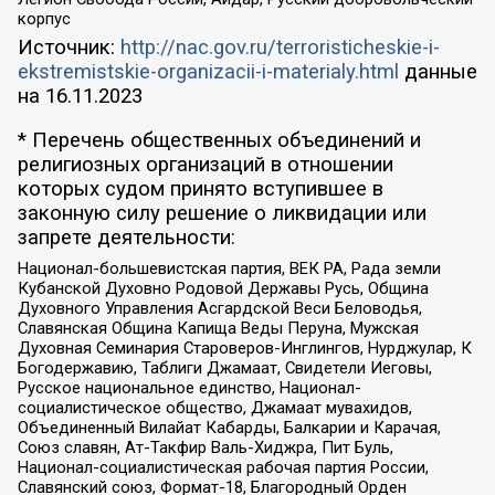
корпус
Источник:
http://nac.gov.ru/terroristicheskie-i-
ekstremistskie-organizacii-i-materialy.html
данные
на
16.11.2023
* Перечень общественных объединений и
религиозных организаций в отношении
которых судом принято вступившее в
законную силу решение о ликвидации или
запрете деятельности:
Национал-большевистская партия, ВЕК РА, Рада земли
Кубанской Духовно Родовой Державы Русь, Община
Духовного Управления Асгардской Веси Беловодья,
Славянская Община Капища Веды Перуна, Мужская
Духовная Семинария Староверов-Инглингов, Нурджулар, К
Богодержавию, Таблиги Джамаат, Свидетели Иеговы,
Русское национальное единство, Национал-
социалистическое общество, Джамаат мувахидов,
Объединенный Вилайат Кабарды, Балкарии и Карачая,
Союз славян, Ат-Такфир Валь-Хиджра, Пит Буль,
Национал-социалистическая рабочая партия России,
Славянский союз, Формат-18, Благородный Орден