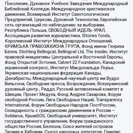
Поколение, Духовное Учебное Заведение Международный
Библейский Колледж, Международное христианское
движение, Всемирный Институт Саентологических
Предприятий, Церковь Духовной Технологии, Европейская
сеть организаций по наблюдению за выборами,
Республика Польша, СВОБОДНЫЙ ИДЕЛЬ-УРАЛ,
Ассоциация развития журналистики, IStories fonds,
Королевский Институт Международных Отношений,
КРИМСЬКА ПРАВОЗАХИСНА ГРУПА, Фонд имени Генриха
Бёлля, Stichting Bellingcat, Bellingcat Ltd, The Insider, Институт
правовой инициативы Центральной и Восточной Европы,
Фонд Открытой Эстонии, Calvert 22 Foundation, Канадский
украинский конгресс, Институт Макдональда-Лорье,
Украинская национальная федерация Канады,
Декабристы, Международный научный центр им Вудро
Вильсона, Свободная пресса, Возрождение, Всеукраинский
духовный центр , Риддл, Русский антивоенный комитет в
Швеции, Проект Медуза, Фонд Андрея Сахарова, Форум
свободной России, Лига Свободных Наций, Transparеncy
International, Форум Свободных Народов ПостРоссии,
Солидарность с гражданским движением в России –
Solidarus, КрымSOS, Свободный университет, Институт
государственного управления, Форум гражданского
общества Россия, Беллона, Союз жителей островов
Тисима и Хабомаи, Съезд народных депутатов, Гринпис