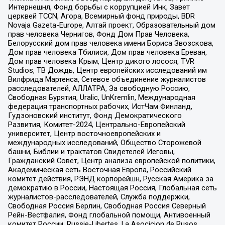
Интернешнл, Фонд борьбы с коррупцией Инк, Завет
церквей TCCN, Агора, Всемирный фонд природы, BDR
Novaja Gazeta-Europe, Алтай проект, Образовательный дом
прав человека Чернигов, Фонд Дом Прав Человека,
Белорусский дом прав человека имени Бориса Звозскова,
Дом прав человека Тбилиси, Дом прав человека Ереван,
Дом прав человека Крым, Центр дикого лосося, TVR
Studios, ТВ Дождь, Центр европейских исследований им
Вилфрида Мартенса, Сетевое объединение журналистов
расследователей, АЛЛАТРА, За свободную Россию,
Свободная Бурятия, Uralic, UnKremlin, Международная
федерация транспортных рабочих, ИстЧам Финланд,
Гудзоновский институт, Фонд Демократического
Развития, Комитет-2024, Центрально-Европейский
университет, Центр восточноевропейских и
международных исследований, Общество Сторожевой
башни, Библии и трактатов Свидетелей Иеговы,
Гражданский Совет, Центр анализа европейской политики,
Академическая сеть Восточная Европа, Российский
комитет действия, РЭНД корпорейшн, Русская Америка за
демократию в России, Настоящая Россия, Глобальная сеть
журналистов-расследователей, Служба поддержки,
Свободная Россия Берлин, Свободная Россия Северный
Рейн-Вестфалия, Фонд глобальной помощи, Антивоенный
комитет России, Russie-Libertes, La Asocicion de Rusos