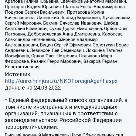
Арапова Галина Юрьевна, Свечников Анатолий Мариевич,
Прохоров Вадим Юрьевич, Шахова Елена Владимировна,
Подузов Сергей Васильевич, Протасова Ирина
Вячеславовна, Литинский Леонид Борисович, Лукашевский
Сергей Маркович, Бахмин Вячеслав Иванович, Шабад
Анатолий Ефимович, Сухих Дарья Николаевна, Орлов Олег
Петрович, Добровольская Анна Дмитриевна, Королева
Александра Евгеньевна, Смирнов Владимир
Александрович, Вицин Сергей Ефимович, Золотухин Борис
Андреевич, Левинсон Лев Семенович, Локшина Татьяна
Иосифовна, Орлов Олег Петрович, Полякова Мара
Федоровна, Резник Генри Маркович, Захаров Герман
Константинович
Источник:
http://unro.minjust.ru/NKOForeignAgent.aspx
данные на
24.03.2022
* Единый федеральный список организаций, в
том числе иностранных и международных
организаций, признанных в соответствии с
законодательством Российской Федерации
террористическими:
Высший военный Маджлисуль Шура Объединенных сил