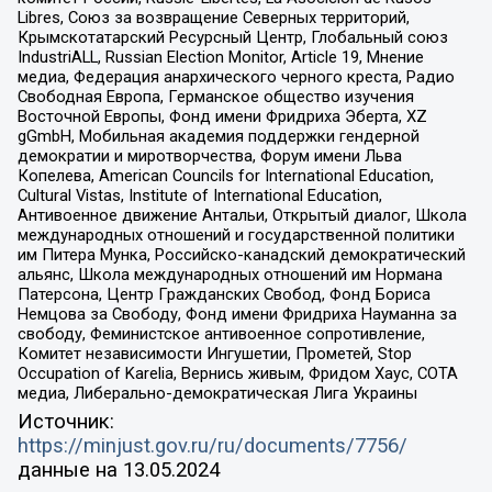
Libres, Союз за возвращение Северных территорий,
Крымскотатарский Ресурсный Центр, Глобальный союз
IndustriALL, Russian Election Monitor, Article 19, Мнение
медиа, Федерация анархического черного креста, Радио
Свободная Европа, Германское общество изучения
Восточной Европы, Фонд имени Фридриха Эберта, XZ
gGmbH, Мобильная академия поддержки гендерной
демократии и миротворчества, Форум имени Льва
Копелева, American Councils for International Education,
Cultural Vistas, Institute of International Education,
Антивоенное движение Антальи, Открытый диалог, Школа
международных отношений и государственной политики
им Питера Мунка, Российско-канадский демократический
альянс, Школа международных отношений им Нормана
Патерсона, Центр Гражданских Свобод, Фонд Бориса
Немцова за Свободу, Фонд имени Фридриха Науманна за
свободу, Феминистское антивоенное сопротивление,
Комитет независимости Ингушетии, Прометей, Stop
Occupation of Karelia, Вернись живым, Фридом Хаус, СОТА
медиа, Либерально-демократическая Лига Украины
Источник:
https://minjust.gov.ru/ru/documents/7756/
данные на
13.05.2024