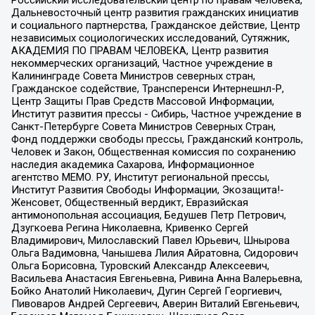
Дальневосточный центр развития гражданских инициатив
и социального партнерства, Гражданское действие, Центр
независимых социологических исследований, Сутяжник,
АКАДЕМИЯ ПО ПРАВАМ ЧЕЛОВЕКА, Центр развития
некоммерческих организаций, Частное учреждение в
Калининграде Совета Министров северных стран,
Гражданское содействие, Трансперенси Интернешнл-Р,
Центр Защиты Прав Средств Массовой Информации,
Институт развития прессы - Сибирь, Частное учреждение в
Санкт-Петербурге Совета Министров Северных Стран,
Фонд поддержки свободы прессы, Гражданский контроль,
Человек и Закон, Общественная комиссия по сохранению
наследия академика Сахарова, Информационное
агентство МЕМО. РУ, Институт региональной прессы,
Институт Развития Свободы Информации, Экозащита!-
Женсовет, Общественный вердикт, Евразийская
антимонопольная ассоциация, Бедушев Петр Петрович,
Дзугкоева Регина Николаевна, Кривенко Сергей
Владимирович, Милославский Павел Юрьевич, Шнырова
Ольга Вадимовна, Чанышева Лилия Айратовна, Сидорович
Ольга Борисовна, Туровский Александр Алексеевич,
Васильева Анастасия Евгеньевна, Ривина Анна Валерьевна,
Бойко Анатолий Николаевич, Дугин Сергей Георгиевич,
Пивоваров Андрей Сергеевич, Аверин Виталий Евгеньевич,