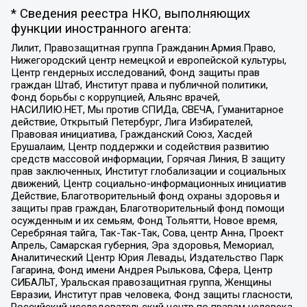
* Сведения реестра НКО, выполняющих
функции иностранного агента:
Лилит, Правозащитная группа Гражданин.Армия.Право,
Нижегородский центр немецкой и европейской культуры,
Центр гендерных исследований, Фонд защиты прав
граждан Штаб, Институт права и публичной политики,
Фонд борьбы с коррупцией, Альянс врачей,
НАСИЛИЮ.НЕТ, Мы против СПИДа, СВЕЧА, Гуманитарное
действие, Открытый Петербург, Лига Избирателей,
Правовая инициатива, Гражданский Союз, Хасдей
Ерушалаим, Центр поддержки и содействия развитию
средств массовой информации, Горячая Линия, В защиту
прав заключенных, Институт глобализации и социальных
движений, Центр социально-информационных инициатив
Действие, Благотворительный фонд охраны здоровья и
защиты прав граждан, Благотворительный фонд помощи
осужденным и их семьям, Фонд Тольятти, Новое время,
Серебряная тайга, Так-Так-Так, Сова, центр Анна, Проект
Апрель, Самарская губерния, Эра здоровья, Мемориал,
Аналитический Центр Юрия Левады, Издательство Парк
Гагарина, Фонд имени Андрея Рылькова, Сфера, Центр
СИБАЛЬТ, Уральская правозащитная группа, Женщины
Евразии, Институт прав человека, Фонд защиты гласности,
Российский исследовательский центр по правам человека,