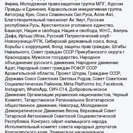
Фирма, Молодежная правозащитная группа МПГ, Курсом
Правды и Единения, Каракольская инициативная группа,
Автоград Крю, Союз Славянских Сил Руси, Алля-Аят,
Благотворительный пансионат Ак Умут, Русская
республика Русь, Арестантское уголовное единство,
Башкорт, Нация и свобода, Нация и свобода, W.H.С., Фалунь
Дафа, Иртыш Ultras, Русский Патриотический клуб-
Новокузнецк/РПК, Сибирский державный союз, Фонд
борьбы с коррупцией, Фонд защиты прав граждан, Штабы
Навального, Совет граждан СССР Прикубанского округа г.
Краснодара, Мужское государство, Народное
объединение русского движения, Народное движение
Адат, Народный совет граждан РСФСР СССР
Архангельской области, Проект Штурм, Граждане СССР,
Держава Союз Советских Светлых Родов, Совет Советских
Социалистических Районов, Meta Platforms Inc, Facebook,
Instagram, WhatsApp, СИЧ-С14, Добровольческое
Движение Организации украинских националистов, Черный
Комитет, Татарстанское Региональное Всетатарское
общественное движение, Невоград, Молодежное
Демократическое Движение Весна, Верховный Совет
Татарской Автономной Советской Социалистической
Республики, Конгресс ойрат-калмыцкого народа,
Исполнительный комитет совета народных депутатов
Красноярского края, Этническое национальное