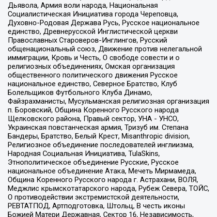
Дьявола, Армия воли народа, Национальная
Социалистическая Инициатива города Череповца,
Духовно-Родовая Держава Русь, Русское национальное
единство, Древнерусской Инглистической церкви
Православных Староверов-Инглингов, Русский
общенациональный союз, Движение против нелегальной
иммиграции, Кровь и Честь, О свободе совести и о
религиозных объединениях, Омская организация
общественного политического движения Русское
национальное единство, Северное Братство, Клуб
Болельщиков Футбольного Клуба Динамо,
Файзрахманисты, Мусульманская религиозная организация
п. Боровский, Община Коренного Русского народа
Щелковского района, Правый сектор, УНА - УНСО,
Украинская повстанческая армия, Тризуб им. Степана
Бандеры, Братство, Белый Крест, Misanthropic division,
Религиозное объединение последователей инглиизма,
Народная Социальная Инициатива, TulaSkins,
Этнополитическое объединение Русские, Русское
национальное объединение Атака, Мечеть Мирмамеда,
Община Коренного Русского народа г. Астрахани, ВОЛЯ,
Меджлис крымскотатарского народа, Рубеж Севера, ТОЙС,
О противодействии экстремистской деятельности,
РЕВТАТПОД, Артподготовка, Штольц, В честь иконы
Божией Матери Державная, Сектор 16, Независимость,