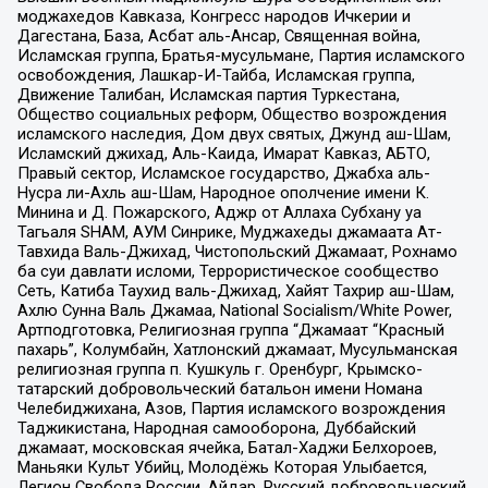
моджахедов Кавказа, Конгресс народов Ичкерии и
Дагестана, База, Асбат аль-Ансар, Священная война,
Исламская группа, Братья-мусульмане, Партия исламского
освобождения, Лашкар-И-Тайба, Исламская группа,
Движение Талибан, Исламская партия Туркестана,
Общество социальных реформ, Общество возрождения
исламского наследия, Дом двух святых, Джунд аш-Шам,
Исламский джихад, Аль-Каида, Имарат Кавказ, АБТО,
Правый сектор, Исламское государство, Джабха аль-
Нусра ли-Ахль аш-Шам, Народное ополчение имени К.
Минина и Д. Пожарского, Аджр от Аллаха Субхану уа
Тагьаля SHAM, АУМ Синрике, Муджахеды джамаата Ат-
Тавхида Валь-Джихад, Чистопольский Джамаат, Рохнамо
ба суи давлати исломи, Террористическое сообщество
Сеть, Катиба Таухид валь-Джихад, Хайят Тахрир аш-Шам,
Ахлю Сунна Валь Джамаа, National Socialism/White Power,
Артподготовка, Религиозная группа “Джамаат “Красный
пахарь”, Колумбайн, Хатлонский джамаат, Мусульманская
религиозная группа п. Кушкуль г. Оренбург, Крымско-
татарский добровольческий батальон имени Номана
Челебиджихана, Азов, Партия исламского возрождения
Таджикистана, Народная самооборона, Дуббайский
джамаат, московская ячейка, Батал-Хаджи Белхороев,
Маньяки Культ Убийц, Молодёжь Которая Улыбается,
Легион Свобода России, Айдар, Русский добровольческий