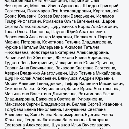
Барахоев Магомед Бекханович, Шарипков Олег
Викторович, Мошель Ирина Ароновна, Шведов Григорий
Сергеевич, Пономарев Лев Александрович, Каргалицкий
Борис Юльевич, Созаев Валерий Валерьевич, Исламов
Тимур Рифгатович, Романова Ольга Евгеньевна, Щаров
Сергей Алексадрович, Цирульников Борис Альбертович,
Гасан Ольга Павловна, Паутов Юрий Анатольевич,
Верховский Александр Маркович, Пислакова-Паркер
Марина Петровна, Кочеткова Татьяна Владимировна,
Чуркина Наталья Валерьевна, Акимова Татьяна
Николаевна, Золотарева Екатерина Александровна,
Рачинский Ян Збигневич, Жемкова Елена Борисовна,
Гудков Лев Дмитриевич, Илларионова Юлия Юрьевна,
Саранг Анна Васильевна, Захарова Светлана Сергеевна,
Аверин Владимир Анатольевич, Щур Татьяна Михайловна,
Щур Николай Алексеевич, Блинушов Андрей Юрьевич,
Мосин Алексей Геннадьевич, Гефтер Валентин Михайлович,
Симонов Алексей Кириллович, Флиге Ирина Анатольевна,
Мельникова Валентина Дмитриевна, Вититинова Елена
Владимировна, Баженова Светлана Куприяновна,
Максимов Сергей Владимирович, Беляев Сергей Иванович,
Голубева Елена Николаевна, Ганнушкина Светлана
Алексеевна, Закс Елена Владимировна, Буртина Елена
Юрьевна, Гендель Людмила Залмановна, Кокорина
Екатерина Алексеевна, Шуманов Илья Вячеславович,