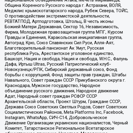
Община Коренного Русского народа г. Астрахани, ВОЛЯ,
Меджлис крымскотатарского народа, Рубеж Севера, ТОЙС,
О противодействии экстремистской деятельности,
РЕВТАТПОД, Артподготовка, Штольц, В честь иконы
Божией Матери Державная, Сектор 16, Независимость,
Фирма, Молодежная правозащитная группа МПГ, Курсом
Правды и Единения, Каракольская инициативная группа,
Автоград Крю, Союз Славянских Сил Руси, Алля-Аят,
Благотворительный пансионат Ак Умут, Русская
республика Русь, Арестантское уголовное единство,
Башкорт, Нация и свобода, Нация и свобода, W.H.С., Фалунь
Дафа, Иртыш Ultras, Русский Патриотический клуб-
Новокузнецк/РПК, Сибирский державный союз, Фонд
борьбы с коррупцией, Фонд защиты прав граждан, Штабы
Навального, Совет граждан СССР Прикубанского округа г.
Краснодара, Мужское государство, Народное
объединение русского движения, Народное движение
Адат, Народный совет граждан РСФСР СССР
Архангельской области, Проект Штурм, Граждане СССР,
Держава Союз Советских Светлых Родов, Совет Советских
Социалистических Районов, Meta Platforms Inc, Facebook,
Instagram, WhatsApp, СИЧ-С14, Добровольческое
Движение Организации украинских националистов, Черный
Комитет, Татарстанское Региональное Всетатарское