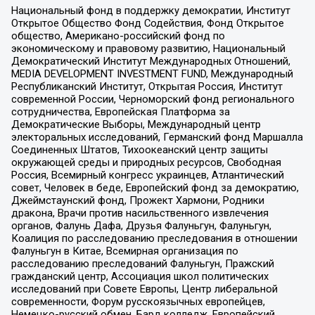
Национальный фонд в поддержку демократии, Институт
Открытое Общество Фонд Содействия, Фонд Открытое
общество, Американо-российский фонд по
экономическому и правовому развитию, Национальный
Демократический Институт Международных Отношений,
MEDIA DEVELOPMENT INVESTMENT FUND, Международный
Республиканский Институт, Открытая Россия, Институт
современной России, Черноморский фонд регионального
сотрудничества, Европейская Платформа за
Демократические Выборы, Международный центр
электоральных исследований, Германский фонд Маршалла
Соединенных Штатов, Тихоокеанский центр защиты
окружающей среды и природных ресурсов, Свободная
Россия, Всемирный конгресс украинцев, Атлантический
совет, Человек в беде, Европейский фонд за демократию,
Джеймстаунский фонд, Прожект Хармони, Родники
дракона, Врачи против насильственного извлечения
органов, Фалунь Дафа, Друзья Фалуньгун, Фалуньгун,
Коалиция по расследованию преследования в отношении
Фалуньгун в Китае, Всемирная организация по
расследованию преследований Фалуньгун, Пражский
гражданский центр, Ассоциация школ политических
исследований при Совете Европы, Центр либеральной
современности, Форум русскоязычных европейцев,
Немецко-русский обмен, Бард колледж, Европейский