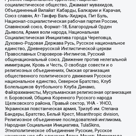
социалистическое общество, Джамаат мувахидов,
Объединенный Вилайат Кабарды, Балкарии и Карачая,
Союз славян, Ат-Такфир Валь-Хиджра, Пит Буль,
Национал-социалистическая рабочая партия России,
Славянский союз, Формат-18, Благородный Орден
Дьявола, Армия воли народа, Национальная
Социалистическая Инициатива города Череповца,
Духовно-Родовая Держава Русь, Русское национальное
единство, Древнерусской Инглистической церкви
Православных Староверов-Инглингов, Русский
общенациональный союз, Движение против нелегальной
иммиграции, Кровь и Честь, О свободе совести и о
религиозных объединениях, Омская организация
общественного политического движения Русское
национальное единство, Северное Братство, Клуб
Болельщиков Футбольного Клуба Динамо,
Файзрахманисты, Мусульманская религиозная организация
п. Боровский, Община Коренного Русского народа
Щелковского района, Правый сектор, УНА - УНСО,
Украинская повстанческая армия, Тризуб им. Степана
Бандеры, Братство, Белый Крест, Misanthropic division,
Религиозное объединение последователей инглиизма,
Народная Социальная Инициатива, TulaSkins,
Этнополитическое объединение Русские, Русское
национальное объединение Атака, Мечеть Мирмамеда,