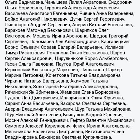
Ольга Вадимовна, Чанышева Лилия Айратовна, Сидорович
Ольга Борисовна, Туровский Александр Алексеевич,
Васильева Анастасия Евгеньевна, Ривина Анна Валерьевна,
Бойко Анатолий Николаевич, Дугин Сергей Георгиевич,
Пивоваров Андрей Сергеевич, Аверин Виталий Евгеньевич,
Барахоев Магомед Бекханович, Шарипков Олег
Викторович, Мошель Ирина Ароновна, Шведов Григорий
Сергеевич, Пономарев Лев Александрович, Каргалицкий
Борис Юльевич, Созаев Валерий Валерьевич, Исламов
Тимур Рифгатович, Романова Ольга Евгеньевна, Щаров
Сергей Алексадрович, Цирульников Борис Альбертович,
Гасан Ольга Павловна, Паутов Юрий Анатольевич,
Верховский Александр Маркович, Пислакова-Паркер
Марина Петровна, Кочеткова Татьяна Владимировна,
Чуркина Наталья Валерьевна, Акимова Татьяна
Николаевна, Золотарева Екатерина Александровна,
Рачинский Ян Збигневич, Жемкова Елена Борисовна,
Гудков Лев Дмитриевич, Илларионова Юлия Юрьевна,
Саранг Анна Васильевна, Захарова Светлана Сергеевна,
Аверин Владимир Анатольевич, Щур Татьяна Михайловна,
Щур Николай Алексеевич, Блинушов Андрей Юрьевич,
Мосин Алексей Геннадьевич, Гефтер Валентин Михайлович,
Симонов Алексей Кириллович, Флиге Ирина Анатольевна,
Мельникова Валентина Дмитриевна, Вититинова Елена
Владимировна, Баженова Светлана Куприяновна,