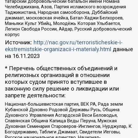
татарский добровольческий батальон имени Номана
Челебиджихана, Азов, Партия исламского возрождения
Таджикистана, Народная самооборона, Дуббайский
джамаат, московская ячейка, Батал-Хаджи Белхороев,
Маньяки Культ Убийц, Молодёжь Которая Улыбается,
Легион Свобода России, Айдар, Русский добровольческий
корпус
Источник:
http://nac.gov.ru/terroristicheskie-i-
ekstremistskie-organizacii-i-materialy.html
данные
на
16.11.2023
* Перечень общественных объединений и
религиозных организаций в отношении
которых судом принято вступившее в
законную силу решение о ликвидации или
запрете деятельности:
Национал-большевистская партия, ВЕК РА, Рада земли
Кубанской Духовно Родовой Державы Русь, Община
Духовного Управления Асгардской Веси Беловодья,
Славянская Община Капища Веды Перуна, Мужская
Духовная Семинария Староверов-Инглингов, Нурджулар, К
Богодержавию, Таблиги Джамаат, Свидетели Иеговы,
Русское национальное единство, Национал-