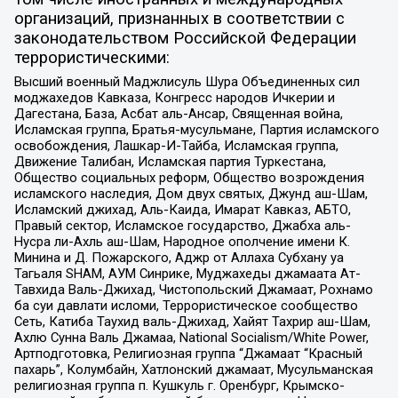
организаций, признанных в соответствии с
законодательством Российской Федерации
террористическими:
Высший военный Маджлисуль Шура Объединенных сил
моджахедов Кавказа, Конгресс народов Ичкерии и
Дагестана, База, Асбат аль-Ансар, Священная война,
Исламская группа, Братья-мусульмане, Партия исламского
освобождения, Лашкар-И-Тайба, Исламская группа,
Движение Талибан, Исламская партия Туркестана,
Общество социальных реформ, Общество возрождения
исламского наследия, Дом двух святых, Джунд аш-Шам,
Исламский джихад, Аль-Каида, Имарат Кавказ, АБТО,
Правый сектор, Исламское государство, Джабха аль-
Нусра ли-Ахль аш-Шам, Народное ополчение имени К.
Минина и Д. Пожарского, Аджр от Аллаха Субхану уа
Тагьаля SHAM, АУМ Синрике, Муджахеды джамаата Ат-
Тавхида Валь-Джихад, Чистопольский Джамаат, Рохнамо
ба суи давлати исломи, Террористическое сообщество
Сеть, Катиба Таухид валь-Джихад, Хайят Тахрир аш-Шам,
Ахлю Сунна Валь Джамаа, National Socialism/White Power,
Артподготовка, Религиозная группа “Джамаат “Красный
пахарь”, Колумбайн, Хатлонский джамаат, Мусульманская
религиозная группа п. Кушкуль г. Оренбург, Крымско-