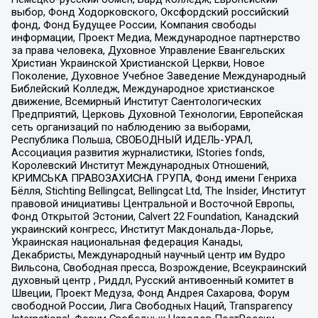
выбор, Фонд Ходорковского, Оксфордский российский
фонд, Фонд Будущее России, Компания свободы
информации, Проект Медиа, Международное партнерство
за права человека, Духовное Управление Евангельских
Христиан Украинской Христианской Церкви, Новое
Поколение, Духовное Учебное Заведение Международный
Библейский Колледж, Международное христианское
движение, Всемирный Институт Саентологических
Предприятий, Церковь Духовной Технологии, Европейская
сеть организаций по наблюдению за выборами,
Республика Польша, СВОБОДНЫЙ ИДЕЛЬ-УРАЛ,
Ассоциация развития журналистики, IStories fonds,
Королевский Институт Международных Отношений,
КРИМСЬКА ПРАВОЗАХИСНА ГРУПА, Фонд имени Генриха
Бёлля, Stichting Bellingcat, Bellingcat Ltd, The Insider, Институт
правовой инициативы Центральной и Восточной Европы,
Фонд Открытой Эстонии, Calvert 22 Foundation, Канадский
украинский конгресс, Институт Макдональда-Лорье,
Украинская национальная федерация Канады,
Декабристы, Международный научный центр им Вудро
Вильсона, Свободная пресса, Возрождение, Всеукраинский
духовный центр , Риддл, Русский антивоенный комитет в
Швеции, Проект Медуза, Фонд Андрея Сахарова, Форум
свободной России, Лига Свободных Наций, Transparеncy