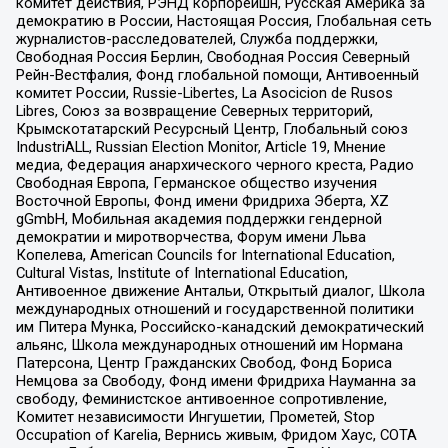
комитет действия, РЭНД корпорейшн, Русская Америка за
демократию в России, Настоящая Россия, Глобальная сеть
журналистов-расследователей, Служба поддержки,
Свободная Россия Берлин, Свободная Россия Северный
Рейн-Вестфалия, Фонд глобальной помощи, Антивоенный
комитет России, Russie-Libertes, La Asocicion de Rusos
Libres, Союз за возвращение Северных территорий,
Крымскотатарский Ресурсный Центр, Глобальный союз
IndustriALL, Russian Election Monitor, Article 19, Мнение
медиа, Федерация анархического черного креста, Радио
Свободная Европа, Германское общество изучения
Восточной Европы, Фонд имени Фридриха Эберта, XZ
gGmbH, Мобильная академия поддержки гендерной
демократии и миротворчества, Форум имени Льва
Копелева, American Councils for International Education,
Cultural Vistas, Institute of International Education,
Антивоенное движение Антальи, Открытый диалог, Школа
международных отношений и государственной политики
им Питера Мунка, Российско-канадский демократический
альянс, Школа международных отношений им Нормана
Патерсона, Центр Гражданских Свобод, Фонд Бориса
Немцова за Свободу, Фонд имени Фридриха Науманна за
свободу, Феминистское антивоенное сопротивление,
Комитет независимости Ингушетии, Прометей, Stop
Occupation of Karelia, Вернись живым, Фридом Хаус, СОТА