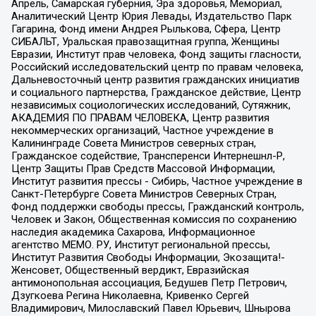
Апрель, Самарская губерния, Эра здоровья, Мемориал,
Аналитический Центр Юрия Левады, Издательство Парк
Гагарина, Фонд имени Андрея Рылькова, Сфера, Центр
СИБАЛЬТ, Уральская правозащитная группа, Женщины
Евразии, Институт прав человека, Фонд защиты гласности,
Российский исследовательский центр по правам человека,
Дальневосточный центр развития гражданских инициатив
и социального партнерства, Гражданское действие, Центр
независимых социологических исследований, Сутяжник,
АКАДЕМИЯ ПО ПРАВАМ ЧЕЛОВЕКА, Центр развития
некоммерческих организаций, Частное учреждение в
Калининграде Совета Министров северных стран,
Гражданское содействие, Трансперенси Интернешнл-Р,
Центр Защиты Прав Средств Массовой Информации,
Институт развития прессы - Сибирь, Частное учреждение в
Санкт-Петербурге Совета Министров Северных Стран,
Фонд поддержки свободы прессы, Гражданский контроль,
Человек и Закон, Общественная комиссия по сохранению
наследия академика Сахарова, Информационное
агентство МЕМО. РУ, Институт региональной прессы,
Институт Развития Свободы Информации, Экозащита!-
Женсовет, Общественный вердикт, Евразийская
антимонопольная ассоциация, Бедушев Петр Петрович,
Дзугкоева Регина Николаевна, Кривенко Сергей
Владимирович, Милославский Павел Юрьевич, Шнырова