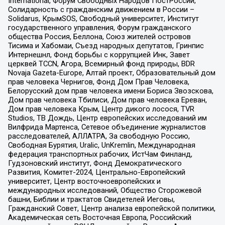
International, Форум Свободных Народов ПостРоссии,
Солидарность с гражданским движением в России –
Solidarus, КрымSOS, Свободный университет, Институт
государственного управления, Форум гражданского
общества Россия, Беллона, Союз жителей островов
Тисима и Хабомаи, Съезд народных депутатов, Гринпис
Интернешнл, Фонд борьбы с коррупцией Инк, Завет
церквей TCCN, Агора, Всемирный фонд природы, BDR
Novaja Gazeta-Europe, Алтай проект, Образовательный дом
прав человека Чернигов, Фонд Дом Прав Человека,
Белорусский дом прав человека имени Бориса Звозскова,
Дом прав человека Тбилиси, Дом прав человека Ереван,
Дом прав человека Крым, Центр дикого лосося, TVR
Studios, ТВ Дождь, Центр европейских исследований им
Вилфрида Мартенса, Сетевое объединение журналистов
расследователей, АЛЛАТРА, За свободную Россию,
Свободная Бурятия, Uralic, UnKremlin, Международная
федерация транспортных рабочих, ИстЧам Финланд,
Гудзоновский институт, Фонд Демократического
Развития, Комитет-2024, Центрально-Европейский
университет, Центр восточноевропейских и
международных исследований, Общество Сторожевой
башни, Библии и трактатов Свидетелей Иеговы,
Гражданский Совет, Центр анализа европейской политики,
Академическая сеть Восточная Европа, Российский