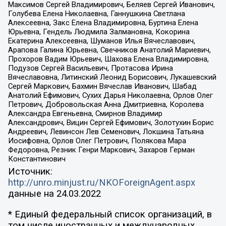
Максимов Сергей Владимирович, Беляев Сергей Иванович,
Голубева Елена Николаевна, Ганнушкина Светлана
Алексеевна, Закс Елена Владимировна, Буртина Елена
Юрьевна, Гендель Людмила Залмановна, Кокорина
Екатерина Алексеевна, Шуманов Илья Вячеславович,
Арапова Галина Юрьевна, Свечников Анатолий Мариевич,
Прохоров Вадим Юрьевич, Шахова Елена Владимировна,
Подузов Сергей Васильевич, Протасова Ирина
Вячеславовна, Литинский Леонид Борисович, Лукашевский
Сергей Маркович, Бахмин Вячеслав Иванович, Шабад
Анатолий Ефимович, Сухих Дарья Николаевна, Орлов Олег
Петрович, Добровольская Анна Дмитриевна, Королева
Александра Евгеньевна, Смирнов Владимир
Александрович, Вицин Сергей Ефимович, Золотухин Борис
Андреевич, Левинсон Лев Семенович, Локшина Татьяна
Иосифовна, Орлов Олег Петрович, Полякова Мара
Федоровна, Резник Генри Маркович, Захаров Герман
Константинович
Источник:
http://unro.minjust.ru/NKOForeignAgent.aspx
данные на
24.03.2022
* Единый федеральный список организаций, в
том числе иностранных и международных