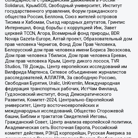
Солидарность с гражданским движением в России –
Solidarus, КрымSOS, Свободный университет, Институт
государственного управления, Форум гражданского
общества Россия, Беллона, Союз жителей островов
Тисима и Хабомаи, Съезд народных депутатов, Гринпис
Интернешнл, Фонд борьбы с коррупцией Инк, Завет
церквей TCCN, Агора, Всемирный фонд природы, BDR
Novaja Gazeta-Europe, Алтай проект, Образовательный дом
прав человека Чернигов, Фонд Дом Прав Человека,
Белорусский дом прав человека имени Бориса Звозскова,
Дом прав человека Тбилиси, Дом прав человека Ереван,
Дом прав человека Крым, Центр дикого лосося, TVR
Studios, ТВ Дождь, Центр европейских исследований им
Вилфрида Мартенса, Сетевое объединение журналистов
расследователей, АЛЛАТРА, За свободную Россию,
Свободная Бурятия, Uralic, UnKremlin, Международная
федерация транспортных рабочих, ИстЧам Финланд,
Гудзоновский институт, Фонд Демократического
Развития, Комитет-2024, Центрально-Европейский
университет, Центр восточноевропейских и
международных исследований, Общество Сторожевой
башни, Библии и трактатов Свидетелей Иеговы,
Гражданский Совет, Центр анализа европейской политики,
Академическая сеть Восточная Европа, Российский
комитет действия, РЭНД корпорейшн, Русская Америка за