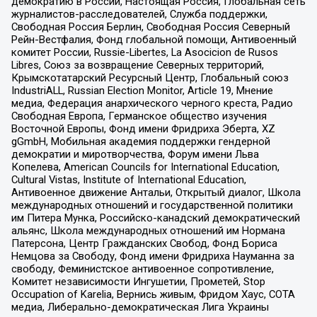
демократию в России, Настоящая Россия, Глобальная сеть
журналистов-расследователей, Служба поддержки,
Свободная Россия Берлин, Свободная Россия Северный
Рейн-Вестфалия, Фонд глобальной помощи, Антивоенный
комитет России, Russie-Libertes, La Asocicion de Rusos
Libres, Союз за возвращение Северных территорий,
Крымскотатарский Ресурсный Центр, Глобальный союз
IndustriALL, Russian Election Monitor, Article 19, Мнение
медиа, Федерация анархического черного креста, Радио
Свободная Европа, Германское общество изучения
Восточной Европы, Фонд имени Фридриха Эберта, XZ
gGmbH, Мобильная академия поддержки гендерной
демократии и миротворчества, Форум имени Льва
Копелева, American Councils for International Education,
Cultural Vistas, Institute of International Education,
Антивоенное движение Антальи, Открытый диалог, Школа
международных отношений и государственной политики
им Питера Мунка, Российско-канадский демократический
альянс, Школа международных отношений им Нормана
Патерсона, Центр Гражданских Свобод, Фонд Бориса
Немцова за Свободу, Фонд имени Фридриха Науманна за
свободу, Феминистское антивоенное сопротивление,
Комитет независимости Ингушетии, Прометей, Stop
Occupation of Karelia, Вернись живым, Фридом Хаус, СОТА
медиа, Либерально-демократическая Лига Украины