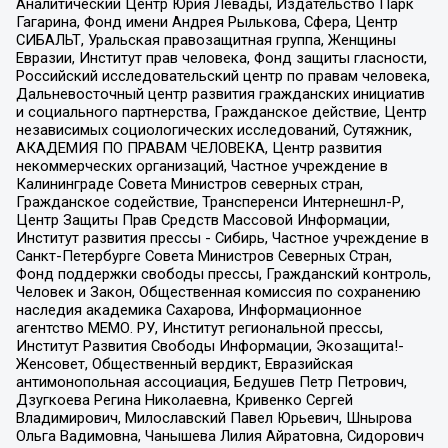
Аналитический Центр Юрия Левады, Издательство Парк
Гагарина, Фонд имени Андрея Рылькова, Сфера, Центр
СИБАЛЬТ, Уральская правозащитная группа, Женщины
Евразии, Институт прав человека, Фонд защиты гласности,
Российский исследовательский центр по правам человека,
Дальневосточный центр развития гражданских инициатив
и социального партнерства, Гражданское действие, Центр
независимых социологических исследований, Сутяжник,
АКАДЕМИЯ ПО ПРАВАМ ЧЕЛОВЕКА, Центр развития
некоммерческих организаций, Частное учреждение в
Калининграде Совета Министров северных стран,
Гражданское содействие, Трансперенси Интернешнл-Р,
Центр Защиты Прав Средств Массовой Информации,
Институт развития прессы - Сибирь, Частное учреждение в
Санкт-Петербурге Совета Министров Северных Стран,
Фонд поддержки свободы прессы, Гражданский контроль,
Человек и Закон, Общественная комиссия по сохранению
наследия академика Сахарова, Информационное
агентство МЕМО. РУ, Институт региональной прессы,
Институт Развития Свободы Информации, Экозащита!-
Женсовет, Общественный вердикт, Евразийская
антимонопольная ассоциация, Бедушев Петр Петрович,
Дзугкоева Регина Николаевна, Кривенко Сергей
Владимирович, Милославский Павел Юрьевич, Шнырова
Ольга Вадимовна, Чанышева Лилия Айратовна, Сидорович