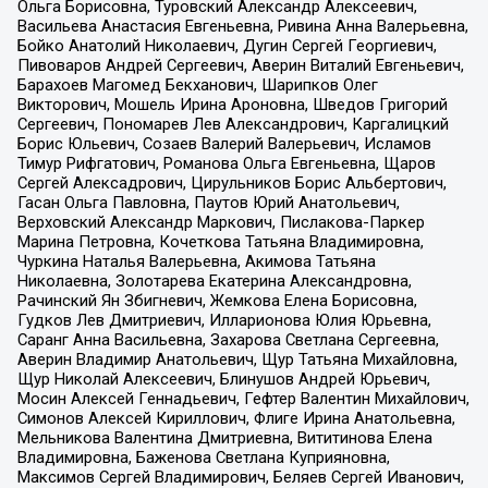
Ольга Борисовна, Туровский Александр Алексеевич,
Васильева Анастасия Евгеньевна, Ривина Анна Валерьевна,
Бойко Анатолий Николаевич, Дугин Сергей Георгиевич,
Пивоваров Андрей Сергеевич, Аверин Виталий Евгеньевич,
Барахоев Магомед Бекханович, Шарипков Олег
Викторович, Мошель Ирина Ароновна, Шведов Григорий
Сергеевич, Пономарев Лев Александрович, Каргалицкий
Борис Юльевич, Созаев Валерий Валерьевич, Исламов
Тимур Рифгатович, Романова Ольга Евгеньевна, Щаров
Сергей Алексадрович, Цирульников Борис Альбертович,
Гасан Ольга Павловна, Паутов Юрий Анатольевич,
Верховский Александр Маркович, Пислакова-Паркер
Марина Петровна, Кочеткова Татьяна Владимировна,
Чуркина Наталья Валерьевна, Акимова Татьяна
Николаевна, Золотарева Екатерина Александровна,
Рачинский Ян Збигневич, Жемкова Елена Борисовна,
Гудков Лев Дмитриевич, Илларионова Юлия Юрьевна,
Саранг Анна Васильевна, Захарова Светлана Сергеевна,
Аверин Владимир Анатольевич, Щур Татьяна Михайловна,
Щур Николай Алексеевич, Блинушов Андрей Юрьевич,
Мосин Алексей Геннадьевич, Гефтер Валентин Михайлович,
Симонов Алексей Кириллович, Флиге Ирина Анатольевна,
Мельникова Валентина Дмитриевна, Вититинова Елена
Владимировна, Баженова Светлана Куприяновна,
Максимов Сергей Владимирович, Беляев Сергей Иванович,