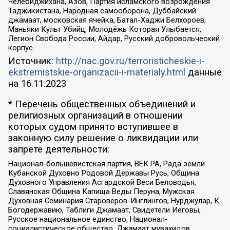
Челебиджихана, Азов, Партия исламского возрождения
Таджикистана, Народная самооборона, Дуббайский
джамаат, московская ячейка, Батал-Хаджи Белхороев,
Маньяки Культ Убийц, Молодёжь Которая Улыбается,
Легион Свобода России, Айдар, Русский добровольческий
корпус
Источник:
http://nac.gov.ru/terroristicheskie-i-
ekstremistskie-organizacii-i-materialy.html
данные
на
16.11.2023
* Перечень общественных объединений и
религиозных организаций в отношении
которых судом принято вступившее в
законную силу решение о ликвидации или
запрете деятельности:
Национал-большевистская партия, ВЕК РА, Рада земли
Кубанской Духовно Родовой Державы Русь, Община
Духовного Управления Асгардской Веси Беловодья,
Славянская Община Капища Веды Перуна, Мужская
Духовная Семинария Староверов-Инглингов, Нурджулар, К
Богодержавию, Таблиги Джамаат, Свидетели Иеговы,
Русское национальное единство, Национал-
социалистическое общество, Джамаат мувахидов,