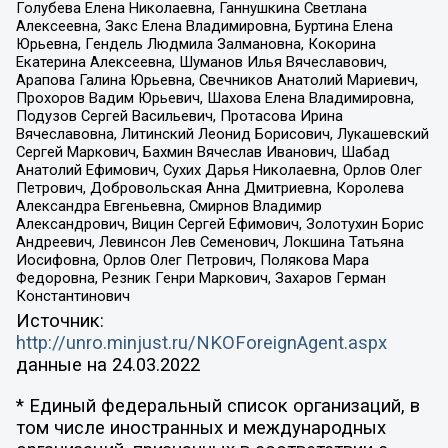
Голубева Елена Николаевна, Ганнушкина Светлана
Алексеевна, Закс Елена Владимировна, Буртина Елена
Юрьевна, Гендель Людмила Залмановна, Кокорина
Екатерина Алексеевна, Шуманов Илья Вячеславович,
Арапова Галина Юрьевна, Свечников Анатолий Мариевич,
Прохоров Вадим Юрьевич, Шахова Елена Владимировна,
Подузов Сергей Васильевич, Протасова Ирина
Вячеславовна, Литинский Леонид Борисович, Лукашевский
Сергей Маркович, Бахмин Вячеслав Иванович, Шабад
Анатолий Ефимович, Сухих Дарья Николаевна, Орлов Олег
Петрович, Добровольская Анна Дмитриевна, Королева
Александра Евгеньевна, Смирнов Владимир
Александрович, Вицин Сергей Ефимович, Золотухин Борис
Андреевич, Левинсон Лев Семенович, Локшина Татьяна
Иосифовна, Орлов Олег Петрович, Полякова Мара
Федоровна, Резник Генри Маркович, Захаров Герман
Константинович
Источник:
http://unro.minjust.ru/NKOForeignAgent.aspx
данные на
24.03.2022
* Единый федеральный список организаций, в
том числе иностранных и международных