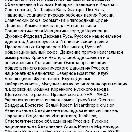
Объединенный Вилайат Кабарды, Балкарии и Карачая,
Союз славян, Ат-Такфир Валь-Хиджра, Пит Буль,
Национал-социалистическая рабочая партия России,
Славянский союз, Формат-18, Благородный Орден
Дьявола, Армия воли народа, Национальная
Социалистическая Инициатива города Череповца,
Духовно-Родовая Держава Русь, Русское национальное
единство, Древнерусской Инглистической церкви
Православных Староверов-Инглингов, Русский
общенациональный союз, Движение против нелегальной
иммиграции, Кровь и Честь, О свободе совести и о
религиозных объединениях, Омская организация
общественного политического движения Русское
национальное единство, Северное Братство, Клуб
Болельщиков Футбольного Клуба Динамо,
Файзрахманисты, Мусульманская религиозная организация
п. Боровский, Община Коренного Русского народа
Щелковского района, Правый сектор, УНА - УНСО,
Украинская повстанческая армия, Тризуб им. Степана
Бандеры, Братство, Белый Крест, Misanthropic division,
Религиозное объединение последователей инглиизма,
Народная Социальная Инициатива, TulaSkins,
Этнополитическое объединение Русские, Русское
национальное объединение Атака, Мечеть Мирмамеда,
Община Коренного Русского народа г. Астрахани, ВОЛЯ,