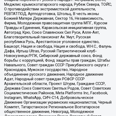
Меджлис крымскотатарского народа, Рубеж Севера, ТОЙС,
О противодействии экстремистской деятельности,
РЕВТАТПОД, Артподготовка, Штольц, В честь иконы
Божией Матери Державная, Сектор 16, Независимость,
Фирма, Молодежная правозащитная группа МПГ, Курсом
Правды и Единения, Каракольская инициативная группа,
Автоград Крю, Союз Славянских Сил Руси, Алля-Аят,
Благотворительный пансионат Ак Умут, Русская
республика Русь, Арестантское уголовное единство,
Башкорт, Нация и свобода, Нация и свобода, W.H.С., Фалунь
Дафа, Иртыш Ultras, Русский Патриотический клуб-
Новокузнецк/РПК, Сибирский державный союз, Фонд
борьбы с коррупцией, Фонд защиты прав граждан, Штабы
Навального, Совет граждан СССР Прикубанского округа г.
Краснодара, Мужское государство, Народное
объединение русского движения, Народное движение
Адат, Народный совет граждан РСФСР СССР
Архангельской области, Проект Штурм, Граждане СССР,
Держава Союз Советских Светлых Родов, Совет Советских
Социалистических Районов, Meta Platforms Inc, Facebook,
Instagram, WhatsApp, СИЧ-С14, Добровольческое
Движение Организации украинских националистов, Черный
Комитет, Татарстанское Региональное Всетатарское
общественное движение, Невоград, Молодежное