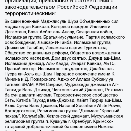
организаций, признанных в соответствии с
законодательством Российской Федерации
террористическими:
Высший военный Маджлисуль Шура Объединенных сил
моджахедов Кавказа, Конгресс народов Ичкерии и
Дагестана, База, Асбат аль-Ансар, Священная война,
Исламская группа, Братья-мусульмане, Партия исламского
освобождения, Лашкар-И-Тайба, Исламская группа,
Движение Талибан, Исламская партия Туркестана,
Общество социальных реформ, Общество возрождения
исламского наследия, Дом двух святых, Джунд аш-Шам,
Исламский джихад, Аль-Каида, Имарат Кавказ, АБТО,
Правый сектор, Исламское государство, Джабха аль-
Нусра ли-Ахль аш-Шам, Народное ополчение имени К.
Минина и Д. Пожарского, Аджр от Аллаха Субхану уа
Тагьаля SHAM, АУМ Синрике, Муджахеды джамаата Ат-
Тавхида Валь-Джихад, Чистопольский Джамаат, Рохнамо
ба суи давлати исломи, Террористическое сообщество
Сеть, Катиба Таухид валь-Джихад, Хайят Тахрир аш-Шам,
Ахлю Сунна Валь Джамаа, National Socialism/White Power,
Артподготовка, Религиозная группа “Джамаат “Красный
пахарь”, Колумбайн, Хатлонский джамаат, Мусульманская
религиозная группа п. Кушкуль г. Оренбург, Крымско-
татарский добровольческий батальон имени Номана