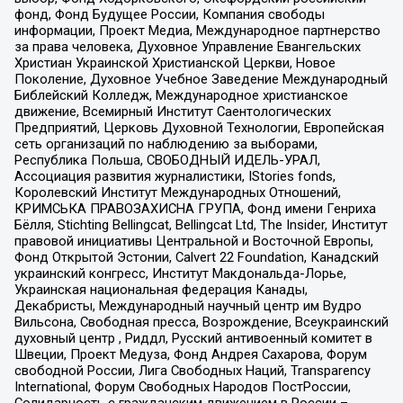
фонд, Фонд Будущее России, Компания свободы
информации, Проект Медиа, Международное партнерство
за права человека, Духовное Управление Евангельских
Христиан Украинской Христианской Церкви, Новое
Поколение, Духовное Учебное Заведение Международный
Библейский Колледж, Международное христианское
движение, Всемирный Институт Саентологических
Предприятий, Церковь Духовной Технологии, Европейская
сеть организаций по наблюдению за выборами,
Республика Польша, СВОБОДНЫЙ ИДЕЛЬ-УРАЛ,
Ассоциация развития журналистики, IStories fonds,
Королевский Институт Международных Отношений,
КРИМСЬКА ПРАВОЗАХИСНА ГРУПА, Фонд имени Генриха
Бёлля, Stichting Bellingcat, Bellingcat Ltd, The Insider, Институт
правовой инициативы Центральной и Восточной Европы,
Фонд Открытой Эстонии, Calvert 22 Foundation, Канадский
украинский конгресс, Институт Макдональда-Лорье,
Украинская национальная федерация Канады,
Декабристы, Международный научный центр им Вудро
Вильсона, Свободная пресса, Возрождение, Всеукраинский
духовный центр , Риддл, Русский антивоенный комитет в
Швеции, Проект Медуза, Фонд Андрея Сахарова, Форум
свободной России, Лига Свободных Наций, Transparеncy
International, Форум Свободных Народов ПостРоссии,