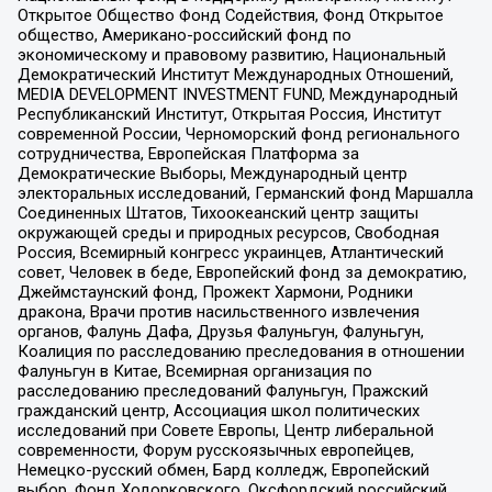
Открытое Общество Фонд Содействия, Фонд Открытое
общество, Американо-российский фонд по
экономическому и правовому развитию, Национальный
Демократический Институт Международных Отношений,
MEDIA DEVELOPMENT INVESTMENT FUND, Международный
Республиканский Институт, Открытая Россия, Институт
современной России, Черноморский фонд регионального
сотрудничества, Европейская Платформа за
Демократические Выборы, Международный центр
электоральных исследований, Германский фонд Маршалла
Соединенных Штатов, Тихоокеанский центр защиты
окружающей среды и природных ресурсов, Свободная
Россия, Всемирный конгресс украинцев, Атлантический
совет, Человек в беде, Европейский фонд за демократию,
Джеймстаунский фонд, Прожект Хармони, Родники
дракона, Врачи против насильственного извлечения
органов, Фалунь Дафа, Друзья Фалуньгун, Фалуньгун,
Коалиция по расследованию преследования в отношении
Фалуньгун в Китае, Всемирная организация по
расследованию преследований Фалуньгун, Пражский
гражданский центр, Ассоциация школ политических
исследований при Совете Европы, Центр либеральной
современности, Форум русскоязычных европейцев,
Немецко-русский обмен, Бард колледж, Европейский
выбор, Фонд Ходорковского, Оксфордский российский